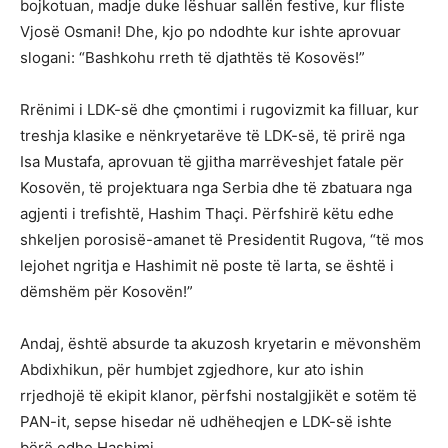
bojkotuan, madje duke lëshuar sallën festive, kur fliste
Vjosë Osmani! Dhe, kjo po ndodhte kur ishte aprovuar
slogani: “Bashkohu rreth të djathtës të Kosovës!”
Rrënimi i LDK-së dhe çmontimi i rugovizmit ka filluar, kur
treshja klasike e nënkryetarëve të LDK-së, të prirë nga
Isa Mustafa, aprovuan të gjitha marrëveshjet fatale për
Kosovën, të projektuara nga Serbia dhe të zbatuara nga
agjenti i trefishtë, Hashim Thaçi. Përfshirë këtu edhe
shkeljen porosisë-amanet të Presidentit Rugova, “të mos
lejohet ngritja e Hashimit në poste të larta, se është i
dëmshëm për Kosovën!”
Andaj, është absurde ta akuzosh kryetarin e mëvonshëm
Abdixhikun, për humbjet zgjedhore, kur ato ishin
rrjedhojë të ekipit klanor, përfshi nostalgjikët e sotëm të
PAN-it, sepse hisedar në udhëheqjen e LDK-së ishte
bërë edhe Hashimi.