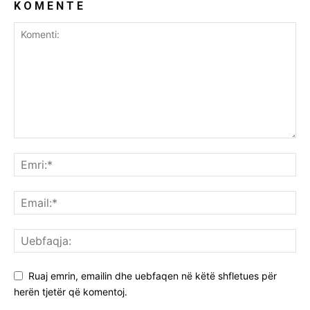
K O M E N T E
Ruaj emrin, emailin dhe uebfaqen në këtë shfletues për
herën tjetër që komentoj.