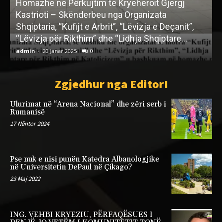
Homazhe në Përkujtim të Kryeheroit Gjergj
Kastrioti – Skënderbeu nga Organizata
Shqiptaria, “Kufijt e Arbrit”, “Lëvizja e Deçanit”,
N
“Lëvizja për Rikthim” dhe “Lidhja Shqiptare...
admin
-
20 Janar 2025
0
a
Zgjedhur nga EditorI
Ulurimat në “Arena Nacional” dhe zëri serb i
Rumanisë
17 Nëntor 2024
Pse nuk e nisi punën Katedra Albanologjike
në Universitetin DePaul në Çikago?
23 Maj 2022
ING. VEHBI KRYEZIU, PËRFAQËSUES I