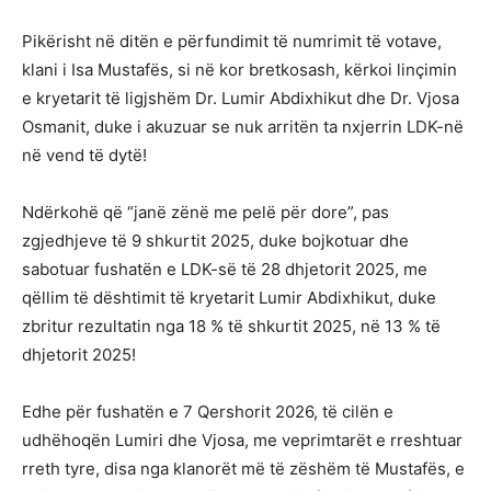
Pikërisht në ditën e përfundimit të numrimit të votave,
klani i Isa Mustafës, si në kor bretkosash, kërkoi linçimin
e kryetarit të ligjshëm Dr. Lumir Abdixhikut dhe Dr. Vjosa
Osmanit, duke i akuzuar se nuk arritën ta nxjerrin LDK-në
në vend të dytë!
Ndërkohë që “janë zënë me pelë për dore”, pas
zgjedhjeve të 9 shkurtit 2025, duke bojkotuar dhe
sabotuar fushatën e LDK-së të 28 dhjetorit 2025, me
qëllim të dështimit të kryetarit Lumir Abdixhikut, duke
zbritur rezultatin nga 18 % të shkurtit 2025, në 13 % të
dhjetorit 2025!
Edhe për fushatën e 7 Qershorit 2026, të cilën e
udhëhoqën Lumiri dhe Vjosa, me veprimtarët e rreshtuar
rreth tyre, disa nga klanorët më të zëshëm të Mustafës, e