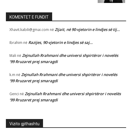
KOMENTET E FUNDIT
Zijait, në 90-vjetorin e lindjes së tij…
Xhavit.kabili@gmai.com
në
Razijes, 90-vjetorin e lindjes së saj…
Ibrahim
në
Zejnullah Rrahmani dhe universi shpirtëror i novelës
Mali
në
‘99 Rruzaret prej smaragdi
Zejnullah Rrahmani dhe universi shpirtëror i novelës
k.m
në
‘99 Rruzaret prej smaragdi
Zejnullah Rrahmani dhe universi shpirtëror i novelës
Genci
në
‘99 Rruzaret prej smaragdi
Vizito gjithashtu