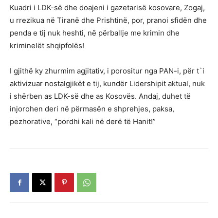
Kuadri i LDK-së dhe doajeni i gazetarisë kosovare, Zogaj,
u rrezikua në Tiranë dhe Prishtinë, por, pranoi sfidën dhe
penda e tij nuk heshti, në përballje me krimin dhe
kriminelët shqipfolës!
I gjithë ky zhurmim agjitativ, i porositur nga PAN-i, për t`i
aktivizuar nostalgjikët e tij, kundër Lidershipit aktual, nuk
i shërben as LDK-së dhe as Kosovës. Andaj, duhet të
injorohen deri në përmasën e shprehjes, paksa,
pezhorative, “pordhi kali në derë të Hanit!”