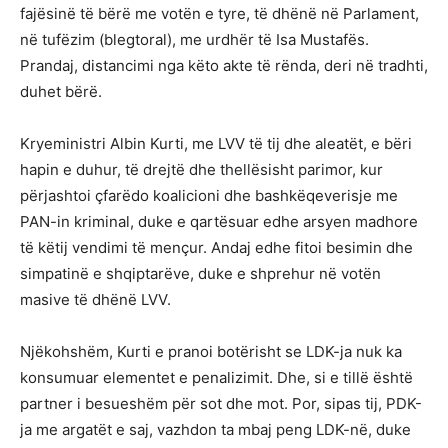
fajësinë të bërë me votën e tyre, të dhënë në Parlament,
në tufëzim (blegtoral), me urdhër të Isa Mustafës.
Prandaj, distancimi nga këto akte të rënda, deri në tradhti,
duhet bërë.
Kryeministri Albin Kurti, me LVV të tij dhe aleatët, e bëri
hapin e duhur, të drejtë dhe thellësisht parimor, kur
përjashtoi çfarëdo koalicioni dhe bashkëqeverisje me
PAN-in kriminal, duke e qartësuar edhe arsyen madhore
të këtij vendimi të mençur. Andaj edhe fitoi besimin dhe
simpatinë e shqiptarëve, duke e shprehur në votën
masive të dhënë LVV.
Njëkohshëm, Kurti e pranoi botërisht se LDK-ja nuk ka
konsumuar elementet e penalizimit. Dhe, si e tillë është
partner i besueshëm për sot dhe mot. Por, sipas tij, PDK-
ja me argatët e saj, vazhdon ta mbaj peng LDK-në, duke