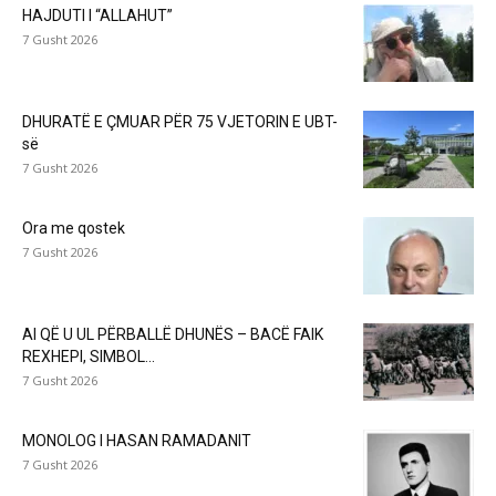
HAJDUTI I “ALLAHUT”
7 Gusht 2026
DHURATË E ÇMUAR PËR 75 VJETORIN E UBT-
së
7 Gusht 2026
Ora me qostek
7 Gusht 2026
AI QË U UL PËRBALLË DHUNËS – BACË FAIK
REXHEPI, SIMBOL...
7 Gusht 2026
MONOLOG I HASAN RAMADANIT
7 Gusht 2026