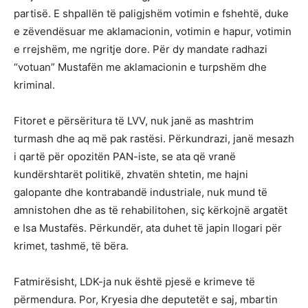
partisë. E shpallën të paligjshëm votimin e fshehtë, duke
e zëvendësuar me aklamacionin, votimin e hapur, votimin
e rrejshëm, me ngritje dore. Për dy mandate radhazi
“votuan” Mustafën me aklamacionin e turpshëm dhe
kriminal.
Fitoret e përsëritura të LVV, nuk janë as mashtrim
turmash dhe aq më pak rastësi. Përkundrazi, janë mesazh
i qartë për opozitën PAN-iste, se ata që vranë
kundërshtarët politikë, zhvatën shtetin, me hajni
galopante dhe kontrabandë industriale, nuk mund të
amnistohen dhe as të rehabilitohen, siç kërkojnë argatët
e Isa Mustafës. Përkundër, ata duhet të japin llogari për
krimet, tashmë, të bëra.
Fatmirësisht, LDK-ja nuk është pjesë e krimeve të
përmendura. Por, Kryesia dhe deputetët e saj, mbartin