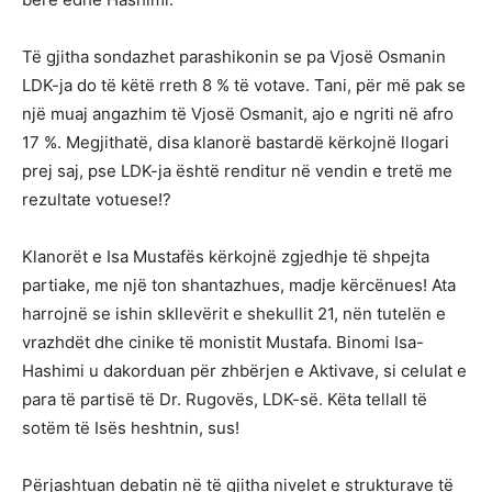
Të gjitha sondazhet parashikonin se pa Vjosë Osmanin
LDK-ja do të këtë rreth 8 % të votave. Tani, për më pak se
një muaj angazhim të Vjosë Osmanit, ajo e ngriti në afro
17 %. Megjithatë, disa klanorë bastardë kërkojnë llogari
prej saj, pse LDK-ja është renditur në vendin e tretë me
rezultate votuese!?
Klanorët e Isa Mustafës kërkojnë zgjedhje të shpejta
partiake, me një ton shantazhues, madje kërcënues! Ata
harrojnë se ishin skllevërit e shekullit 21, nën tutelën e
vrazhdët dhe cinike të monistit Mustafa. Binomi Isa-
Hashimi u dakorduan për zhbërjen e Aktivave, si celulat e
para të partisë të Dr. Rugovës, LDK-së. Këta tellall të
sotëm të Isës heshtnin, sus!
Përjashtuan debatin në të gjitha nivelet e strukturave të