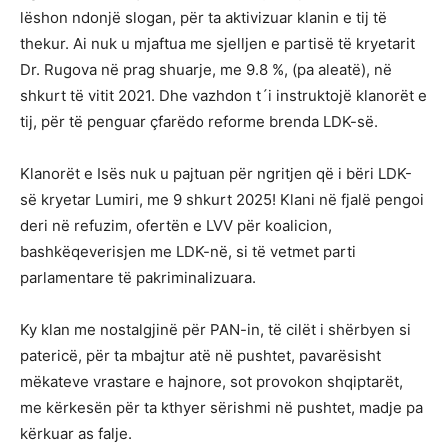
lëshon ndonjë slogan, për ta aktivizuar klanin e tij të
thekur. Ai nuk u mjaftua me sjelljen e partisë të kryetarit
Dr. Rugova në prag shuarje, me 9.8 %, (pa aleatë), në
shkurt të vitit 2021. Dhe vazhdon t´i instruktojë klanorët e
tij, për të penguar çfarëdo reforme brenda LDK-së.
Klanorët e Isës nuk u pajtuan për ngritjen që i bëri LDK-
së kryetar Lumiri, me 9 shkurt 2025! Klani në fjalë pengoi
deri në refuzim, ofertën e LVV për koalicion,
bashkëqeverisjen me LDK-në, si të vetmet parti
parlamentare të pakriminalizuara.
Ky klan me nostalgjinë për PAN-in, të cilët i shërbyen si
patericë, për ta mbajtur atë në pushtet, pavarësisht
mëkateve vrastare e hajnore, sot provokon shqiptarët,
me kërkesën për ta kthyer sërishmi në pushtet, madje pa
kërkuar as falje.