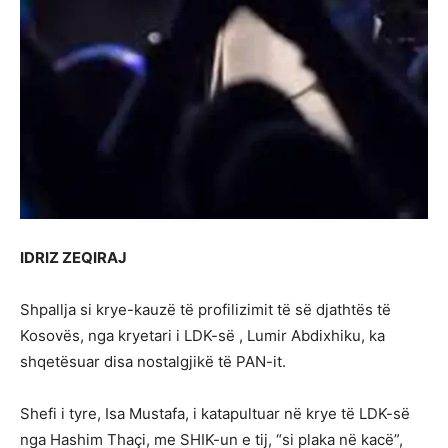
IDRIZ ZEQIRAJ
Shpallja si krye-kauzë të profilizimit të së djathtës të
Kosovës, nga kryetari i LDK-së , Lumir Abdixhiku, ka
shqetësuar disa nostalgjikë të PAN-it.
Shefi i tyre, Isa Mustafa, i katapultuar në krye të LDK-së
nga Hashim Thaçi, me SHIK-un e tij, “si plaka në kacë”,