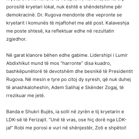
porositë kryetari lokal, nuk është e shëndetshme për
demokracinë. Dr. Rugova mendonte dhe vepronte se
kryetarit i komunës të mjaftohet me atë post. Kalaveshja
me poste shtesë, ka reflektuar edhe në rezultatin
zgjedhor.
Në garat klanore bëhen edhe gabime. Lidershipi i Lumir
Abdixhikut mund të mos “harronte” disa kuadro,
bashkëpunëtorë të devotshëm dhe besnikë të Presidentit
Rugova. Në mesin e tyre po citoj dy syresh, që nuk duhej
të anashkaloheshin, Adem Salihaj e Skënder Zogaj, të
rrezikuar me jetë.
Banda e Shukri Bujës, ia solli në zyrën e tij kryetarin e
LDK-së të Ferizajit. “Unë të vras, ose hiç dorë nga LDK-
ja!” Robi me porosi e vuri në shënjestër, Zoti e shpëtoi!