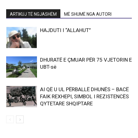
ARTIKUJ TË NGJASHËM
MË SHUMË NGA AUTORI
HAJDUTI I “ALLAHUT”
DHURATË E ÇMUAR PËR 75 VJETORIN E
UBT-së
AI QË U UL PËRBALLË DHUNËS – BACË
FAIK REXHEPI, SIMBOL I REZISTENCËS
QYTETARE SHQIPTARE