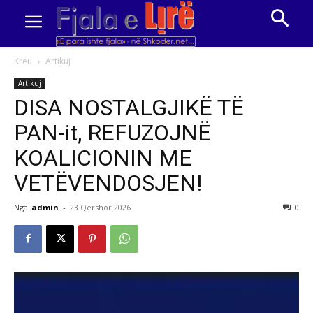
Kreu
Artikuj
Artikuj
DISA NOSTALGJIKË TË
PAN-it, REFUZOJNË
KOALICIONIN ME
VETËVENDOSJEN!
Nga
admin
-
23 Qershor 2026
0