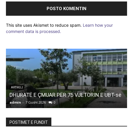
This site uses Akismet to reduce spam.
Learn how your
comment data is processed.
ARTIKUJ
DHURATË E ÇMUAR PËR 75 VJETORIN E UBT-së
admin
-
7 Gusht 2026
0
a
POSTIMET E FUNDIT