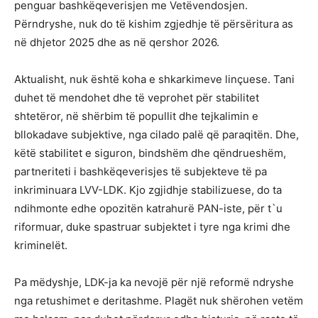
penguar bashkëqeverisjen me Vetëvendosjen.
Përndryshe, nuk do të kishim zgjedhje të përsëritura as
në dhjetor 2025 dhe as në qershor 2026.
Aktualisht, nuk është koha e shkarkimeve linçuese. Tani
duhet të mendohet dhe të veprohet për stabilitet
shtetëror, në shërbim të popullit dhe tejkalimin e
bllokadave subjektive, nga cilado palë që paraqitën. Dhe,
këtë stabilitet e siguron, bindshëm dhe qëndrueshëm,
partneriteti i bashkëqeverisjes të subjekteve të pa
inkriminuara LVV-LDK. Kjo zgjidhje stabilizuese, do ta
ndihmonte edhe opozitën katrahurë PAN-iste, për t`u
riformuar, duke spastruar subjektet i tyre nga krimi dhe
kriminelët.
Pa mëdyshje, LDK-ja ka nevojë për një reformë ndryshe
nga retushimet e deritashme. Plagët nuk shërohen vetëm