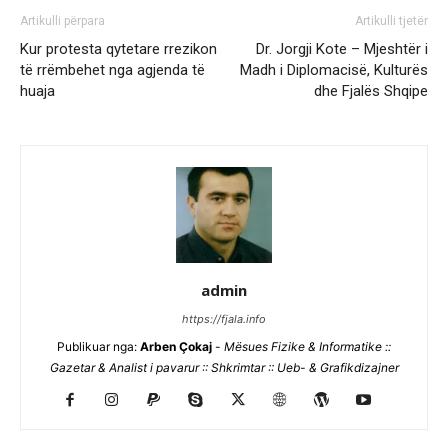
Artikulli përpara
Artikulli tjetër
Kur protesta qytetare rrezikon
Dr. Jorgji Kote – Mjeshtër i
të rrëmbehet nga agjenda të
Madh i Diplomacisë, Kulturës
huaja
dhe Fjalës Shqipe
admin
https://fjala.info
Publikuar nga:
Arben Çokaj
-
Mësues Fizike & Informatike ::
Gazetar & Analist i pavarur :: Shkrimtar :: Ueb- & Grafikdizajner