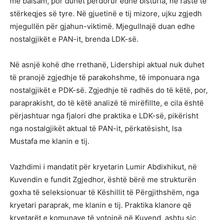
me balsam, por duhet përdorur edhe bisturia, në raste të
stërkeqjes së tyre. Në gjuetinë e tij mizore, ujku zgjedh
mjegullën për gjahun-viktimë. Mjegullnajë duan edhe
nostalgjikët e PAN-it, brenda LDK-së.
Në asnjë kohë dhe rrethanë, Lidershipi aktual nuk duhet
të pranojë zgjedhje të parakohshme, të imponuara nga
nostalgjikët e PDK-së. Zgjedhje të radhës do të këtë, por,
paraprakisht, do të këtë analizë të mirëfillte, e cila është
përjashtuar nga fjalori dhe praktika e LDK-së, pikërisht
nga nostalgjikët aktual të PAN-it, përkatësisht, Isa
Mustafa me klanin e tij.
Vazhdimi i mandatit për kryetarin Lumir Abdixhikut, në
Kuvendin e fundit Zgjedhor, është bërë me strukturën
goxha të seleksionuar të Këshillit të Përgjithshëm, nga
kryetari paraprak, me klanin e tij. Praktika klanore që
kryetarët e komunave të votojnë në Kuvend, ashtu siç