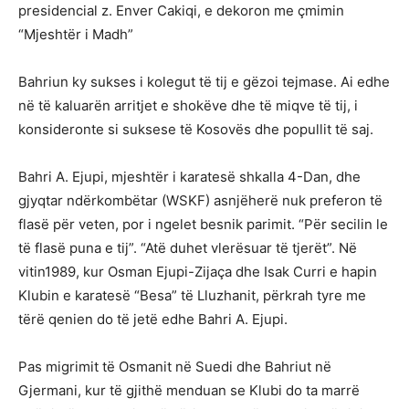
presidencial z. Enver Cakiqi, e dekoron me çmimin
“Mjeshtër i Madh”
Bahriun ky sukses i kolegut të tij e gëzoi tejmase. Ai edhe
në të kaluarën arritjet e shokëve dhe të miqve të tij, i
konsideronte si suksese të Kosovës dhe popullit të saj.
Bahri A. Ejupi, mjeshtër i karatesë shkalla 4-Dan, dhe
gjyqtar ndërkombëtar (WSKF) asnjëherë nuk preferon të
flasë për veten, por i ngelet besnik parimit. “Për secilin le
të flasë puna e tij”. “Atë duhet vlerësuar të tjerët”. Në
vitin1989, kur Osman Ejupi-Zijaça dhe Isak Curri e hapin
Klubin e karatesë “Besa” të Lluzhanit, përkrah tyre me
tërë qenien do të jetë edhe Bahri A. Ejupi.
Pas migrimit të Osmanit në Suedi dhe Bahriut në
Gjermani, kur të gjithë menduan se Klubi do ta marrë