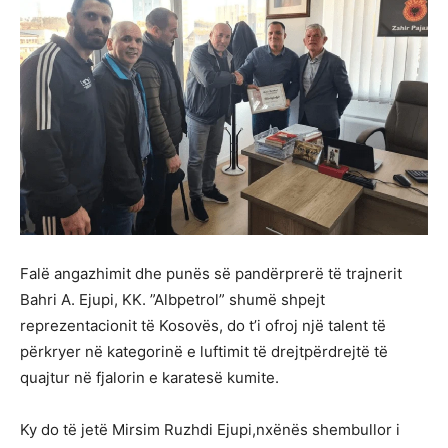
Falë angazhimit dhe punës së pandërprerë të trajnerit
Bahri A. Ejupi, KK. ”Albpetrol” shumë shpejt
reprezentacionit të Kosovës, do t’i ofroj një talent të
përkryer në kategorinë e luftimit të drejtpërdrejtë të
quajtur në fjalorin e karatesë kumite.
Ky do të jetë Mirsim Ruzhdi Ejupi,nxënës shembullor i