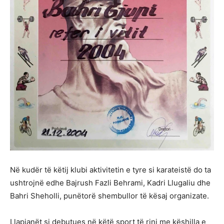
Në kudër të këtij klubi aktivitetin e tyre si karateistë do ta
ushtrojnë edhe Bajrush Fazli Behrami, Kadri Llugaliu dhe
Bahri Sheholli, punëtorë shembullor të kësaj organizate.
Llapjanët si debutues në këtë sport të rinj me këshilla e