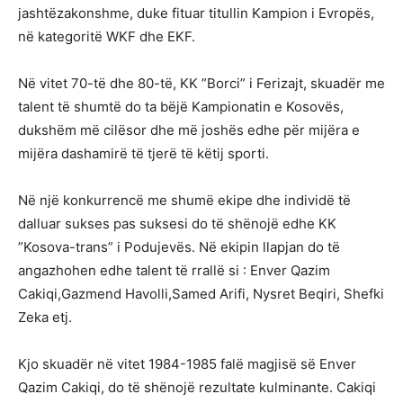
jashtëzakonshme, duke fituar titullin Kampion i Evropës,
në kategoritë WKF dhe EKF.
Në vitet 70-të dhe 80-të, KK ”Borci” i Ferizajt, skuadër me
talent të shumtë do ta bëjë Kampionatin e Kosovës,
dukshëm më cilësor dhe më joshës edhe për mijëra e
mijëra dashamirë të tjerë të këtij sporti.
Në një konkurrencë me shumë ekipe dhe individë të
dalluar sukses pas suksesi do të shënojë edhe KK
”Kosova-trans” i Podujevës. Në ekipin llapjan do të
angazhohen edhe talent të rrallë si : Enver Qazim
Cakiqi,Gazmend Havolli,Samed Arifi, Nysret Beqiri, Shefki
Zeka etj.
Kjo skuadër në vitet 1984-1985 falë magjisë së Enver
Qazim Cakiqi, do të shënojë rezultate kulminante. Cakiqi