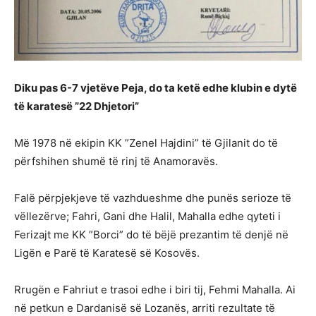
Diku pas 6-7 vjetëve Peja, do ta ketë edhe klubin e dytë
të karatesë ”22 Dhjetori”
Më 1978 në ekipin KK ”Zenel Hajdini” të Gjilanit do të
përfshihen shumë të rinj të Anamoravës.
Falë përpjekjeve të vazhdueshme dhe punës serioze të
vëllezërve; Fahri, Gani dhe Halil, Mahalla edhe qyteti i
Ferizajt me KK ”Borci” do të bëjë prezantim të denjë në
Ligën e Parë të Karatesë së Kosovës.
Rrugën e Fahriut e trasoi edhe i biri tij, Fehmi Mahalla. Ai
në petkun e Dardanisë së Lozanës, arriti rezultate të