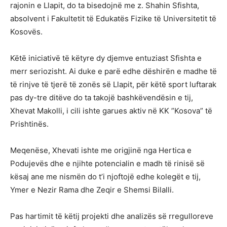
rajonin e Llapit, do ta bisedojnë me z. Shahin Sfishta,
absolvent i Fakultetit të Edukatës Fizike të Universitetit të
Kosovës.
Këtë iniciativë të këtyre dy djemve entuziast Sfishta e
merr seriozisht. Ai duke e parë edhe dëshirën e madhe të
të rinjve të tjerë të zonës së Llapit, për këtë sport luftarak
pas dy-tre ditëve do ta takojë bashkëvendësin e tij,
Xhevat Makolli, i cili ishte garues aktiv në KK ”Kosova” të
Prishtinës.
Meqenëse, Xhevati ishte me origjinë nga Hertica e
Podujevës dhe e njihte potencialin e madh të rinisë së
kësaj ane me nismën do t’i njoftojë edhe kolegët e tij,
Ymer e Nezir Rama dhe Zeqir e Shemsi Bilalli.
Pas hartimit të këtij projekti dhe analizës së rregulloreve