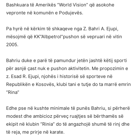
Bashkuara të Amerikës “World Vision” që asokohe
vepronte në komunën e Podujevës.
Pa hyrë në kërkim të shkaqeve nga Z. Bahri A. Ejupi,
mësojmë që KK”Albpetrol”pushon së vepruari në vitin
2005.
Bahriu duke e parë të pamundur jetën jashtë këtij sporti
për asnjë çast nuk e pushon aktivitetin. Me propozimin e
z. Esad R. Ejupi, njohës i historisë së sporteve në
Republikën e Kosovës, klubi tani e tutje do ta marrë emrin
“Rina”
Edhe pse në kushte minimale të punës Bahriu, si përherë
modest dhe ambicioz përveç ruajtjes së bërthamës së
ekipit në klubin “Rinia” do të angazhojë shumë të rinj dhe
të reja, me prirje në karate.