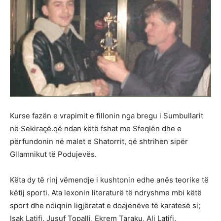
Kurse fazën e vrapimit e fillonin nga bregu i Sumbullarit
në Sekiraçë.që ndan këtë fshat me Sfeqlën dhe e
përfundonin në malet e Shatorrit, që shtrihen sipër
Gllamnikut të Podujevës.
Këta dy të rinj vëmendje i kushtonin edhe anës teorike të
këtij sporti. Ata lexonin literaturë të ndryshme mbi këtë
sport dhe ndiqnin ligjëratat e doajenëve të karatesë si;
Isak Latifi, Jusuf Topalli, Ekrem Taraku, Ali Latifi,