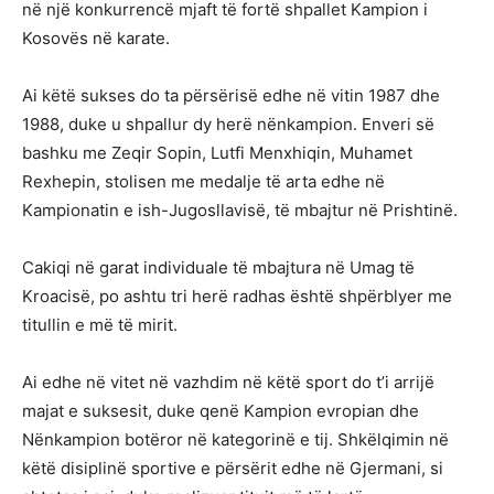
në një konkurrencë mjaft të fortë shpallet Kampion i
Kosovës në karate.
Ai këtë sukses do ta përsërisë edhe në vitin 1987 dhe
1988, duke u shpallur dy herë nënkampion. Enveri së
bashku me Zeqir Sopin, Lutfi Menxhiqin, Muhamet
Rexhepin, stolisen me medalje të arta edhe në
Kampionatin e ish-Jugosllavisë, të mbajtur në Prishtinë.
Cakiqi në garat individuale të mbajtura në Umag të
Kroacisë, po ashtu tri herë radhas është shpërblyer me
titullin e më të mirit.
Ai edhe në vitet në vazhdim në këtë sport do t’i arrijë
majat e suksesit, duke qenë Kampion evropian dhe
Nënkampion botëror në kategorinë e tij. Shkëlqimin në
këtë disiplinë sportive e përsërit edhe në Gjermani, si