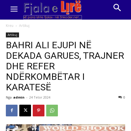
Kreu
Artikuj
Artikuj
BAHRI ALI EJUPI NË
DEKADA GARUES, TRAJNER
DHE REFER
NDËRKOMBËTAR I
KARATESË
Nga
admin
-
24 Tetor 2024
0