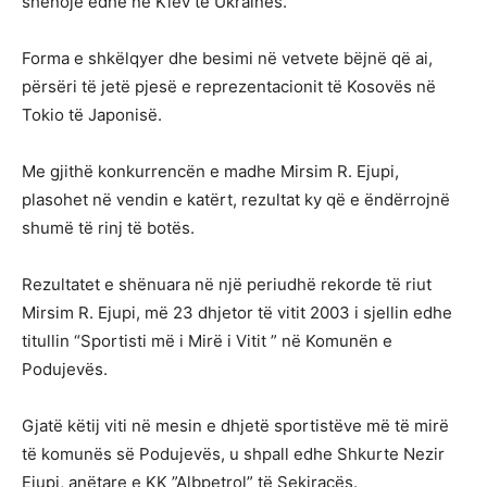
shënojë edhe në Kiev të Ukrainës.
Forma e shkëlqyer dhe besimi në vetvete bëjnë që ai,
përsëri të jetë pjesë e reprezentacionit të Kosovës në
Tokio të Japonisë.
Me gjithë konkurrencën e madhe Mirsim R. Ejupi,
plasohet në vendin e katërt, rezultat ky që e ëndërrojnë
shumë të rinj të botës.
Rezultatet e shënuara në një periudhë rekorde të riut
Mirsim R. Ejupi, më 23 dhjetor të vitit 2003 i sjellin edhe
titullin “Sportisti më i Mirë i Vitit ” në Komunën e
Podujevës.
Gjatë këtij viti në mesin e dhjetë sportistëve më të mirë
të komunës së Podujevës, u shpall edhe Shkurte Nezir
Ejupi, anëtare e KK ”Albpetrol” të Sekiraçës.