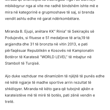
mbikëqyrur nga ai vite me radhë bindshëm ishte më e
mira në kategorinë e grupmoshave të saj, si brenda
vendit ashtu edhe në garat ndërkombëtare.
Miranda B. Ejupi, anëtare KK” Rinia” të Sekiraçës së
Podujevës, si fituese e 51 medaljeve të arta,19 të
argjendta dhe 31 të bronzta në vitin 2013, e pati
përfaqësuar Republikën e Kosovës në Kampionatin
Botëror të Karatesë “WORLD LEVEL” të mbajtur në
Stamboll të Turqisë.
Ajo duke vazhduar me dinamizëm të njëjtë të punës edhe
në këtë ngjarje të madhe sportive arrin rezultat të
shkëlqyer. Miranda në këto gara që tubojnë ajkën e
karateistëve më të mirë të botës, pati zënë vendin e
tretë.