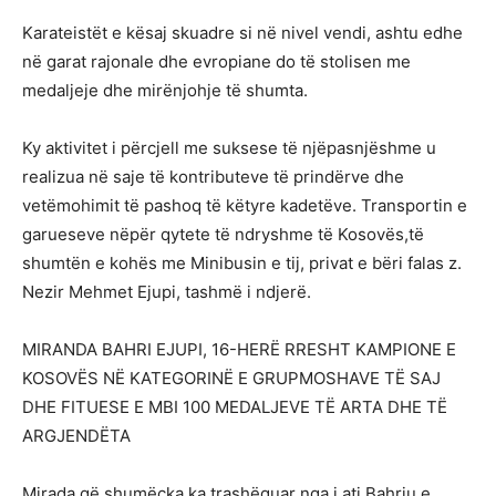
Karateistët e kësaj skuadre si në nivel vendi, ashtu edhe
në garat rajonale dhe evropiane do të stolisen me
medaljeje dhe mirënjohje të shumta.
Ky aktivitet i përcjell me suksese të njëpasnjëshme u
realizua në saje të kontributeve të prindërve dhe
vetëmohimit të pashoq të këtyre kadetëve. Transportin e
garueseve nëpër qytete të ndryshme të Kosovës,të
shumtën e kohës me Minibusin e tij, privat e bëri falas z.
Nezir Mehmet Ejupi, tashmë i ndjerë.
MIRANDA BAHRI EJUPI, 16-HERË RRESHT KAMPIONE E
KOSOVËS NË KATEGORINË E GRUPMOSHAVE TË SAJ
DHE FITUESE E MBI 100 MEDALJEVE TË ARTA DHE TË
ARGJENDËTA
Mirada që shumëçka ka trashëguar nga i ati Bahriu,e