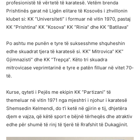
profesionistë të vërtetë të karatesë. Vetëm brenda
Prishtinës garat në Ligën elitare të Kosovës i zhvillonin
klubet si: KK ”Universiteti” i formuar në vitin 1970, pastaj
KK ”Prishtina” KK ”Kosova” KK ”Rinia” dhe KK ”Batllava”
Po ashtu me punën e tyre të suksesshme shquheshin
edhe skuadrat tjera të karatesë si. KK” Mitrovica” KK”
Gjimnazisti” dhe KK “Trepça”. Këto tri skuadra
mitrovicase veprimtarinë e tyre e patën filluar në vitet 70-
të.
Kurse, qyteti i Pejës me ekipin KK ”Partizani” të
themeluar në vitin 1971 nga mjeshtri i njohur i karatesë
Shemsedin Kelmendi, do t’i ketë në gjirin e tij, dhjetëra
djem e vajza, që këtë sport e bëjnë tërheqës dhe atraktiv
edhe për shumë të rinj të tjerë të Rrafshit të Dukagjinit.