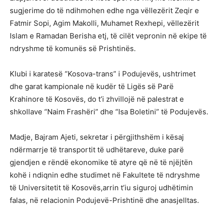
sugjerime do të ndihmohen edhe nga vëllezërit Zeqir e
Fatmir Sopi, Agim Makolli, Muhamet Rexhepi, vëllezërit
Islam e Ramadan Berisha etj, të cilët vepronin në ekipe të
ndryshme të komunës së Prishtinës.
Klubi i karatesë “Kosova-trans” i Podujevës, ushtrimet
dhe garat kampionale në kudër të Ligës së Parë
Krahinore të Kosovës, do t’i zhvillojë në palestrat e
shkollave “Naim Frashëri” dhe “Isa Boletini” të Podujevës.
Madje, Bajram Ajeti, sekretar i përgjithshëm i kësaj
ndërmarrje të transportit të udhëtareve, duke parë
gjendjen e rëndë ekonomike të atyre që në të njëjtën
kohë i ndiqnin edhe studimet në Fakultete të ndryshme
të Universitetit të Kosovës,arrin t’iu siguroj udhëtimin
falas, në relacionin Podujevë-Prishtinë dhe anasjelltas.