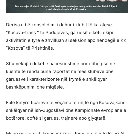
Derisa u bë konsolidimi i duhur i klubit të karatesë
“Kosova-trans “ të Podujevës, garuesit e këtij ekipi
aktivitetin e tyre e zhvilluan si seksion apo nëndegë e KK
”Kosova” të Prishtinës.
Shumëkujt i duket e pabesueshme por edhe pse në
kushte të rënda pune raportet në mes klubeve dhe
garuesve i karakterizonte një frymë e shkëlqyer
bashkëpunimi dhe miqësie.
Falë këtyre tipareve të veçanta të rinjtë nga Kosova,kanë
shkëlqyer në ish-Jugosllavi dhe Kampionate evropiane e
botërore, qoftë si garues, trajnerë apo gjyqtarë.
Meqë personazh kryesor i kësaj teme do të jetë Bahri Ali