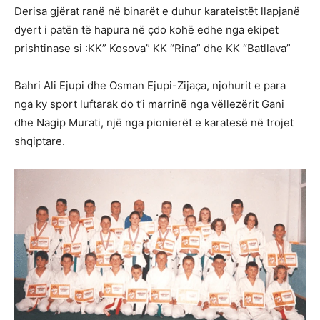
Derisa gjërat ranë në binarët e duhur karateistët llapjanë
dyert i patën të hapura në çdo kohë edhe nga ekipet
prishtinase si :KK” Kosova” KK “Rina” dhe KK “Batllava”
Bahri Ali Ejupi dhe Osman Ejupi-Zijaça, njohurit e para
nga ky sport luftarak do t’i marrinë nga vëllezërit Gani
dhe Nagip Murati, një nga pionierët e karatesë në trojet
shqiptare.