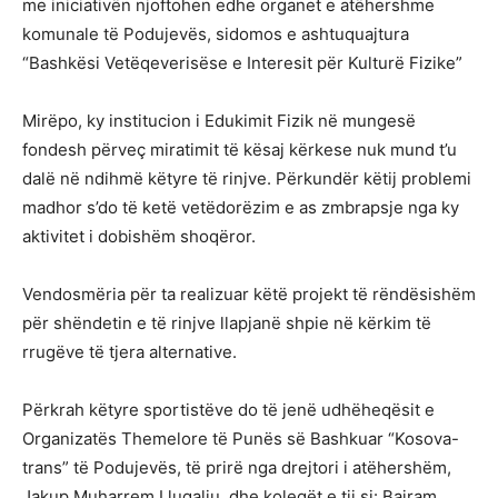
me iniciativën njoftohen edhe organet e atëhershme
komunale të Podujevës, sidomos e ashtuquajtura
“Bashkësi Vetëqeverisëse e Interesit për Kulturë Fizike”
Mirëpo, ky institucion i Edukimit Fizik në mungesë
fondesh përveç miratimit të kësaj kërkese nuk mund t’u
dalë në ndihmë këtyre të rinjve. Përkundër këtij problemi
madhor s’do të ketë vetëdorëzim e as zmbrapsje nga ky
aktivitet i dobishëm shoqëror.
Vendosmëria për ta realizuar këtë projekt të rëndësishëm
për shëndetin e të rinjve llapjanë shpie në kërkim të
rrugëve të tjera alternative.
Përkrah këtyre sportistëve do të jenë udhëheqësit e
Organizatës Themelore të Punës së Bashkuar “Kosova-
trans” të Podujevës, të prirë nga drejtori i atëhershëm,
Jakup Muharrem Llugaliu, dhe kolegët e tij si: Bajram