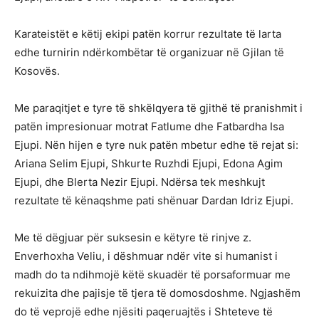
Karateistët e këtij ekipi patën korrur rezultate të larta
edhe turnirin ndërkombëtar të organizuar në Gjilan të
Kosovës.
Me paraqitjet e tyre të shkëlqyera të gjithë të pranishmit i
patën impresionuar motrat Fatlume dhe Fatbardha Isa
Ejupi. Nën hijen e tyre nuk patën mbetur edhe të rejat si:
Ariana Selim Ejupi, Shkurte Ruzhdi Ejupi, Edona Agim
Ejupi, dhe Blerta Nezir Ejupi. Ndërsa tek meshkujt
rezultate të kënaqshme pati shënuar Dardan Idriz Ejupi.
Me të dëgjuar për suksesin e këtyre të rinjve z.
Enverhoxha Veliu, i dëshmuar ndër vite si humanist i
madh do ta ndihmojë këtë skuadër të porsaformuar me
rekuizita dhe pajisje të tjera të domosdoshme. Ngjashëm
do të veprojë edhe njësiti paqeruajtës i Shteteve të