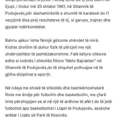
Ejupi, i lindur më 20 shtator 1961, në Gllamnik të
Podujevës,për dashamirësitë e shumtë të karatesë do t’i
veçojmë disa prej rezultateve të tij, si garues, trajner dhe
gjyqtar ndërkombëtar.
Bahriu qëkur ishte fëmijë gëzonte shëndet të mirë.
Kishte zhvillim të duhur fizik të përcjell me një
zhdërvjelltësi të jashtëzakonshme. Falë këtyre cilësive
edhe si nxënës i shkollës fillore “Meto Bajraktari“ në
Gllamnik të Podujevës,do të shquhet pothuajse në të
gjitha disiplinat e sportit.
Në ndeja me shokë të shkollës dhe bashkëmoshatarë
fliste me ëndje për futbollin dhe basketbollin, me çfarë
linte përshtypjen se ai në një të ardhme të afërt do të jetë
futbollist apo basketbollist i Llapit të Podujevës, asokohe
anëtar i Ligës së Parë të Kosovës.