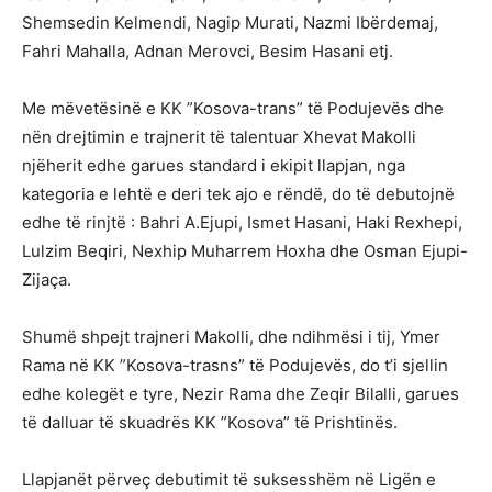
Shemsedin Kelmendi, Nagip Murati, Nazmi Ibërdemaj,
Fahri Mahalla, Adnan Merovci, Besim Hasani etj.
Me mëvetësinë e KK ”Kosova-trans” të Podujevës dhe
nën drejtimin e trajnerit të talentuar Xhevat Makolli
njëherit edhe garues standard i ekipit llapjan, nga
kategoria e lehtë e deri tek ajo e rëndë, do të debutojnë
edhe të rinjtë : Bahri A.Ejupi, Ismet Hasani, Haki Rexhepi,
Lulzim Beqiri, Nexhip Muharrem Hoxha dhe Osman Ejupi-
Zijaça.
Shumë shpejt trajneri Makolli, dhe ndihmësi i tij, Ymer
Rama në KK ”Kosova-trasns” të Podujevës, do t’i sjellin
edhe kolegët e tyre, Nezir Rama dhe Zeqir Bilalli, garues
të dalluar të skuadrës KK ”Kosova” të Prishtinës.
Llapjanët përveç debutimit të suksesshëm në Ligën e