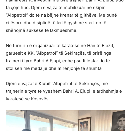
ta çojë huq. Djem e vajza të mobilizuar në ekipin
“Albpetrol” do të na bëjnë krenar të gjithëve. Me punë
cilësore dhe disiplinë të lartë qysh në start do të
shënojnë suksese të lakmueshme.
Në turnirin e organizuar të karatesë në Han të Elezit,
garuesit e KK. ”Albpetrol” të Sekiraçës, të prirë nga
trajneri i tyre Bahri A.Ejupi, edhe pse fillestar do të
stolisen me medalje dhe mirënjohje të shumta.
Djem e vajza të Klubit “Albpetrol të Sekiraçës, me
trajnerin e tyre të vyeshëm Bahri A. Ejupi, e ardhshmja e
karatesë së Kosovës.