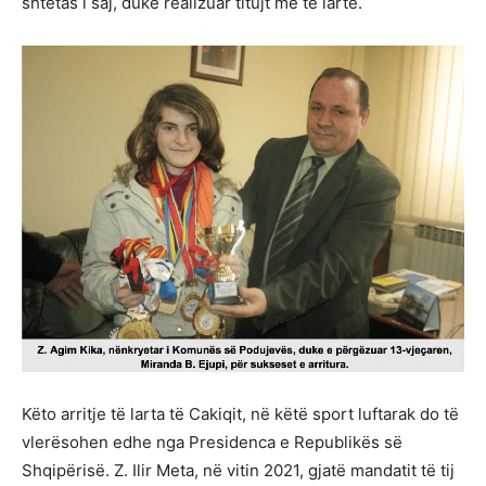
shtetas i saj, duke realizuar titujt më të lartë.
Këto arritje të larta të Cakiqit, në këtë sport luftarak do të
vlerësohen edhe nga Presidenca e Republikës së
Shqipërisë. Z. Ilir Meta, në vitin 2021, gjatë mandatit të tij