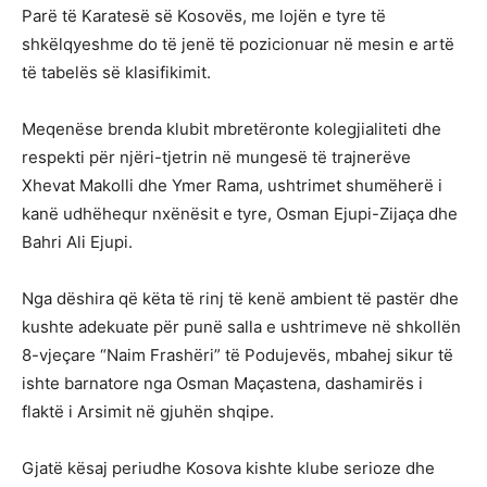
Parë të Karatesë së Kosovës, me lojën e tyre të
shkëlqyeshme do të jenë të pozicionuar në mesin e artë
të tabelës së klasifikimit.
Meqenëse brenda klubit mbretëronte kolegjialiteti dhe
respekti për njëri-tjetrin në mungesë të trajnerëve
Xhevat Makolli dhe Ymer Rama, ushtrimet shumëherë i
kanë udhëhequr nxënësit e tyre, Osman Ejupi-Zijaça dhe
Bahri Ali Ejupi.
Nga dëshira që këta të rinj të kenë ambient të pastër dhe
kushte adekuate për punë salla e ushtrimeve në shkollën
8-vjeçare “Naim Frashëri” të Podujevës, mbahej sikur të
ishte barnatore nga Osman Maçastena, dashamirës i
flaktë i Arsimit në gjuhën shqipe.
Gjatë kësaj periudhe Kosova kishte klube serioze dhe