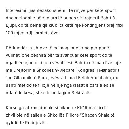
Interesimi i jashtëzakonshëm i të rinjve për këtë sport
dhe metodat e përsosura të punës së trajnerit Bahri A.
Ejupi, do të bëjnë që klubi ta ketë një kontingjent prej mbi
100 (njëqind) karateistëve.
Përkundër kushteve të paimagjinueshme për punë
vullneti dhe dëshira për ta avancuar këtë sport do të
ngadhënjejnë mbi çdo vështirësi. Bahriu në marrëveshje
me Drejtorin e Shkollës 9-vjeçare “Kongresi i Manastirit
“në Gllamnik të Podujevës z. Ismail Fetah Abdullahu, me
ushtrimet do të fillojë në një nga klasat e paraleles së
ndarë të kësaj shkolle në lagjen Sekiracë.
Kurse garat kampionale si nikoqire KK”Rinia” do t’i
zhvillojë në sallën e Shkollës Fillore “Shaban Shala të
qytetit të Podujevës.