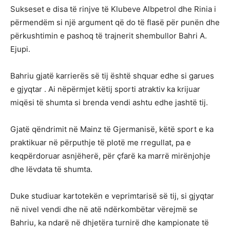
Sukseset e disa të rinjve të Klubeve Albpetrol dhe Rinia i
përmendëm si një argument që do të flasë për punën dhe
përkushtimin e pashoq të trajnerit shembullor Bahri A.
Ejupi.
Bahriu gjatë karrierës së tij është shquar edhe si garues
e gjyqtar . Ai nëpërmjet këtij sporti atraktiv ka krijuar
miqësi të shumta si brenda vendi ashtu edhe jashtë tij.
Gjatë qëndrimit në Mainz të Gjermanisë, këtë sport e ka
praktikuar në përputhje të plotë me rregullat, pa e
keqpërdoruar asnjëherë, për çfarë ka marrë mirënjohje
dhe lëvdata të shumta.
Duke studiuar kartotekën e veprimtarisë së tij, si gjyqtar
në nivel vendi dhe në atë ndërkombëtar vërejmë se
Bahriu, ka ndarë në dhjetëra turnirë dhe kampionate të