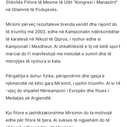
Shkollës Fillore të Mesme të Ulët “Kongresi i Manastirit”
në Gllamnik të Podujevës.
Mirsimi përveç rezultateve brenda vendit dhe rajonit do
të triumfoj më 2003, edhe në Kampionatin ndërkombëtar
të karatesë në Nikozi të Qipros, i njohur edhe si
Kampionati i Mesdheut. Ai shkathtësitë e tij në këtë sport
marcial do t’i manifestojë me metodat e sulmit dhe të
mbrojtjes të njohura si kata.
Përgatitja e duhur fizike, përqendrimi dhe qasja e
njëmendtë në këto gara Mirsimit, i sjellin triumfin. Ai si 14
-vjeç do shpallet Nënkampion i Evropës dhe fitues i
Medaljes së Argjendtë.
Kjo fitore e jashtëzakonshme Mirsimin do ta motivojë
edhe për fitore të tjera. Ai sukses të ngjashëm do të