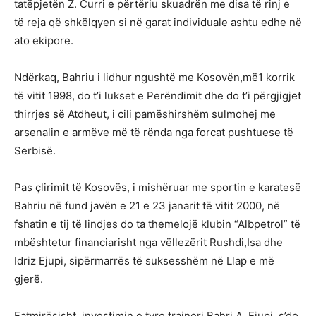
tatëpjetën Z. Curri e përtëriu skuadrën me disa të rinj e
të reja që shkëlqyen si në garat individuale ashtu edhe në
ato ekipore.
Ndërkaq, Bahriu i lidhur ngushtë me Kosovën,më1 korrik
të vitit 1998, do t’i lukset e Perëndimit dhe do t’i përgjigjet
thirrjes së Atdheut, i cili pamëshirshëm sulmohej me
arsenalin e armëve më të rënda nga forcat pushtuese të
Serbisë.
Pas çlirimit të Kosovës, i mishëruar me sportin e karatesë
Bahriu në fund javën e 21 e 23 janarit të vitit 2000, në
fshatin e tij të lindjes do ta themelojë klubin “Albpetrol” të
mbështetur financiarisht nga vëllezërit Rushdi,Isa dhe
Idriz Ejupi, sipërmarrës të suksesshëm në Llap e më
gjerë.
Fatmirësisht, investimin e tyre trajneri Bahri A. Ejupi, s’do