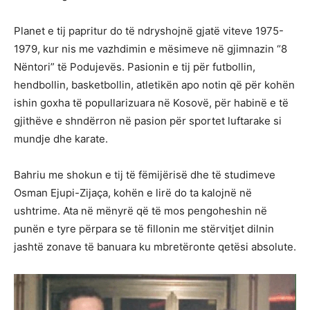
Planet e tij papritur do të ndryshojnë gjatë viteve 1975-
1979, kur nis me vazhdimin e mësimeve në gjimnazin “8
Nëntori” të Podujevës. Pasionin e tij për futbollin,
hendbollin, basketbollin, atletikën apo notin që për kohën
ishin goxha të popullarizuara në Kosovë, për habinë e të
gjithëve e shndërron në pasion për sportet luftarake si
mundje dhe karate.
Bahriu me shokun e tij të fëmijërisë dhe të studimeve
Osman Ejupi-Zijaça, kohën e lirë do ta kalojnë në
ushtrime. Ata në mënyrë që të mos pengoheshin në
punën e tyre përpara se të fillonin me stërvitjet dilnin
jashtë zonave të banuara ku mbretëronte qetësi absolute.