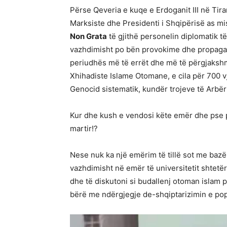
Përse Qeveria e kuqe e Erdoganit III në Tir
Marksiste dhe Presidenti i Shqipërisë as mi
Non Grata
të gjithë personelin diplomatik 
vazhdimisht po bën provokime dhe propagand
periudhës më të errët dhe më të përgjakshm
Xhihadiste Islame Otomane, e cila për 700 v
Genocid sistematik, kundër trojeve të Arbëri
Kur dhe kush e vendosi këte emër dhe pse pi
martir!?
Nese nuk ka një emërim të tillë sot me bazë
vazhdimisht në emër të universitetit shtetë
dhe të diskutoni si budallenj otoman islam p
bërë me ndërgjegje de-shqiptarizimin e pop