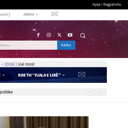
Hyrje / Regjistrohu
torët ]
ARKIVI
Kërko
Kërko...
 – 2009 ]
(
në html
)
Ë
RRETH “FJALA E LIRË”