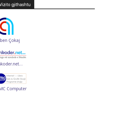
Vizito gjithashtu
rben Çokaj
hkoder.net…
MC Computer