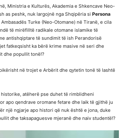
anë, Ministria e Kulturës, Akademia e Shkencave Neo-
sh as peshk, nuk largojnë nga Shqipëria si
Persona
të Ambasadës Turke (Neo-Otomane) në Tiranë, e cila
ë të mirëfilltë radikale otomane islamike të
e antishqiptare të sundimit të ish Perandorisë
jet fatkeqsisht ka bërë krime masive në seri dhe
t dhe popullit tonë!?
kërisht në trojet e Arbërit dhe qytetin tonë të lashtë
 historike, atëherë pse duhet të rimblidheni
ror apo qendrave oromane fetare dhe laik të gjithë ju
ër një ngjarje apo histori që nuk është e jona, duke
ullit dhe taksapaguesve mjeranë dhe naiv studentë!?