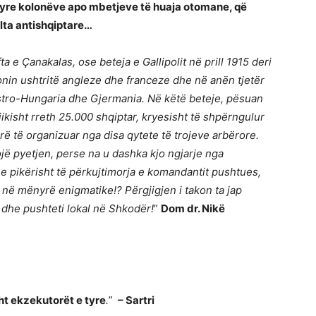
atyre kolonëve apo mbetjeve të huaja otomane, që
lta antishqiptare
…
ta e Çanakalas, ose beteja e Gallipolit në prill 1915 deri
tonin ushtritë angleze dhe franceze dhe në anën tjetër
tro-Hungaria dhe Gjermania. Në këtë beteje, pësuan
ikisht rreth 25.000 shqiptar, kryesisht të shpërngulur
rë të organizuar nga disa qytete të trojeve arbërore.
rojë pyetjen, perse na u dashka kjo ngjarje nga
 pikërisht të përkujtimorja e komandantit pushtues,
 në mënyrë enigmatike!? Përgjigjen i takon ta jap
 dhe pushteti lokal në Shkodër!
”
Dom dr. Nikë
ht ekzekutorët e tyre
.”
– Sartri