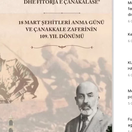
Mi
fe
di
6 
Ke
6 
K
H
6 
Me
po
5 
Fu
ag
5 