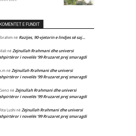
KOMENTET E FUNDIT
Razijes, 90-vjetorin e lindjes së saj…
Ibrahim
në
Zejnullah Rrahmani dhe universi
Mali
në
shpirtëror i novelës ‘99 Rruzaret prej smaragdi
Zejnullah Rrahmani dhe universi
k.m
në
shpirtëror i novelës ‘99 Rruzaret prej smaragdi
Zejnullah Rrahmani dhe universi
Genci
në
shpirtëror i novelës ‘99 Rruzaret prej smaragdi
Zejnullah Rrahmani dhe universi
Rita Lushi
në
shpirtëror i novelës ‘99 Rruzaret prej smaragdi