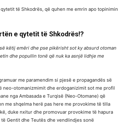
të qytetit të Shkodrës, që quhen me emrin apo topinimin
rtën e qytetit të Shkodrës!?
 së këtij emëri dhe pse pikërisht sot ky absurd otoman
etin dhe popullin tonë që nuk ka asnjë lidhje me
programuar me paramendim si pjesë e propagandës së
 të neo-otomanizmimit dhe erdoganizimit sot me profil
tomane nga Ambasada e Turqisë (Neo-Otomane) që
hen me shqelma herë pas here me provokime të tilla
tkë, duke nxitur dhe promovuar provokime të hapura
it të Gentit dhe Teutës dhe vendlindjes sonë