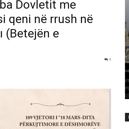
aba Dovletit me
i qeni në rrush në
 (Betejën e
0