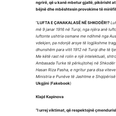
ngrirë,
q
ë
u kan
ë
mbetur gjall
ë, pikërisht 
bëjnë dhe mbështesin provokime të mirëfil
“
LUFTA E ÇANAKALASË NË SHKODËR!?
Luf
më 9 janar 1916 në Turqi, nga njëra anë luf
luftonte ushtria osmane me ndihmë nga Aus
vdekjen, pa ndonjë arsye të logjikshme tragj
dhunshëm para vitit 1912 në Turqi dhe të tje
Me këtë rast në rolin e një intelektuali, sht
Ambasada Turke të përkujtohej në Shkodër e
Hasan Riza Pasha, e ngritur para disa viteve
Ministria e Punëve të Jashtme e Shqipërisë
Ukgjini
(
Fakebook
)
Klajd Kapinova
“I urrej viktimat, që respektojnë çmenduris