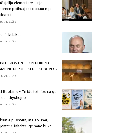
rësjellja elementare – një
nomen pothuajse i dëbuar nga
skursi i...
Gusht 2026
dhi i kulakut
Gusht 2026
USH E KONTROLLON BUKËN QË
AMË NË REPUBLIKËN E KOSOVËS?
Gusht 2026
l Robbins – Tri ide të thjeshta që
 ua ndryshojnë...
Gusht 2026
ksat e pushtetit, ata spiunët,
jentët e fshehtë, që hanë bukë...
Gusht 2026