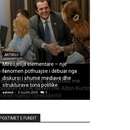
ARTIKUJ
Mirësjellja elementare – një
fenomen pothuajse i dëbuar nga
LETËRSI
diskursi i shumë mediave dhe
strukturave tona politike
Kedhi i kulakut
admin
-
6 Gusht 2026
0
admin
-
6 Gusht 20
POSTIMET E FUNDIT