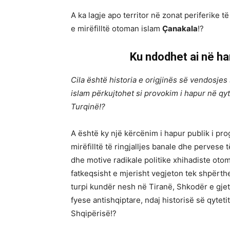
A ka lagje apo territor në zonat periferike 
e mirëfilltë otoman islam
Çanakala
!?
Ku ndodhet ai në ha
Cila është historia e origjinës së vendosjes
islam përkujtohet si provokim i hapur në qyt
Turqinë!?
A është ky një kërcënim i hapur publik i 
mirëfilltë të ringjalljes banale dhe pervese
dhe motive radikale politike xhihadiste o
fatkeqsisht e mjerisht vegjeton tek shpërt
turpi kundër nesh në Tiranë, Shkodër e gje
fyese antishqiptare, ndaj historisë së qytet
Shqipërisë!?