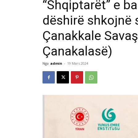
“Shqiptarët” e b
dëshirë shkojnë s
Çanakkale Savaşı
Çanakalasë)
Nga
admin
-
19 Mars 2024