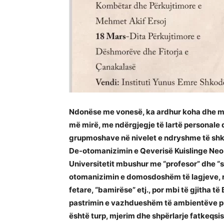
Ndon
ë
se me vones
ë
, ka ardhur koha dhe m
më mirë, me ndërgjegje të lartë personale
grupmoshave në nivelet e ndryshme të shkol
De-otomanizimin e Qeveris
ë
Kuislinge Ne
Universitetit mbushur me “profesor” dhe “
otomanizimin e domosdosh
ëm të
lagjeve,
fetare, “bamir
ë
se” etj., por mbi t
ë gjitha të
pastrimin e vazhduesh
ë
m t
ë
ambient
ë
ve p
ë
sht
ë
turp, mjerim dhe shp
ë
rlarje fatkeqsi