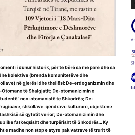
A
S
omenti i duhur historik, p
ër të bërë sa më parë dhe sa
 dhe kolektive (brenda komunitetëve dhe
lave) në gjerësi dhe thellësi:
De-erdoganizmin dhe
B
o-Otomane t
ë
Shalgjatit; De-otomanizimin e
student
ë”
neo-otomanist
ë
t
ë
Shkodr
ë
s; De-
 rrugicave, shkollave, qendrave kulturore, objekteve
Bashkis
ë
s
ë
qytetit verior; De-otomanizimin dhe
ublike fatkeqsisht dhe turp
ërisht
t
ë
Shkodr
ë
s… Ky
sht e madhe non stop e atyre
pak vatrave t
ë
trurit t
ë