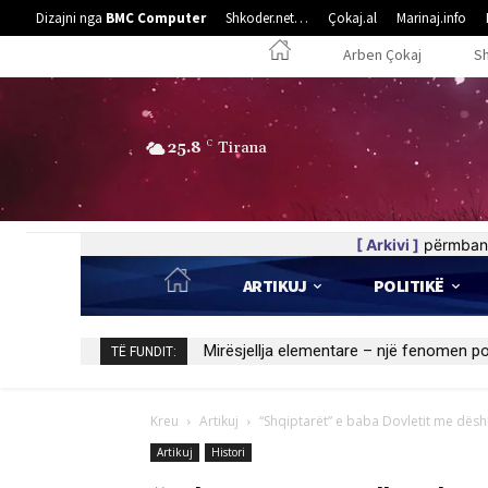
Dizajni nga
BMC Computer
Shkoder.net…
Çokaj.al
Marinaj.info
Arben Çokaj
S
25.8
C
Tirana
[ Arkivi ]
përmban 
ARTIKUJ
POLITIKË
Kedhi i kulakut
TË FUNDIT:
Kreu
Artikuj
“Shqiptarët” e baba Dovletit me dëshi
Artikuj
Histori