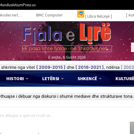
MundusArtiumPress.us
hkoder.net…
BMC Computer
[ Au
[ Libra NëLinjë ]
E enjte, 6 Gusht 2026
shkrime nga vitet
[ 2009-2015 ]
dhe
[ 2016-2021 ]
, ndërsa
[ 2003
HISTORI
LETËRSI
SHKENCË
KULTUR
rë shkojnë si qeni në rrush në...