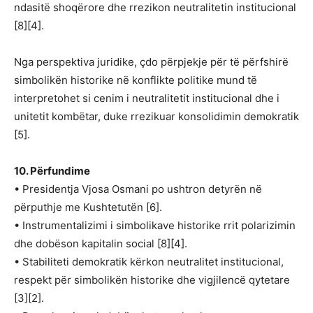
ndasitë shoqërore dhe rrezikon neutralitetin institucional
[8][4].
Nga perspektiva juridike, çdo përpjekje për të përfshirë
simbolikën historike në konflikte politike mund të
interpretohet si cenim i neutralitetit institucional dhe i
unitetit kombëtar, duke rrezikuar konsolidimin demokratik
[5].
10. Përfundime
• Presidentja Vjosa Osmani po ushtron detyrën në
përputhje me Kushtetutën [6].
• Instrumentalizimi i simbolikave historike rrit polarizimin
dhe dobëson kapitalin social [8][4].
• Stabiliteti demokratik kërkon neutralitet institucional,
respekt për simbolikën historike dhe vigjilencë qytetare
[3][2].