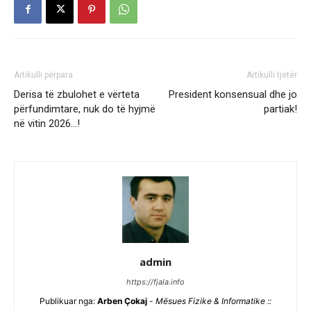
Artikulli përpara
Artikulli tjetër
Derisa të zbulohet e vërteta
President konsensual dhe jo
përfundimtare, nuk do të hyjmë
partiak!
në vitin 2026…!
admin
https://fjala.info
Publikuar nga:
Arben Çokaj
-
Mësues Fizike & Informatike ::