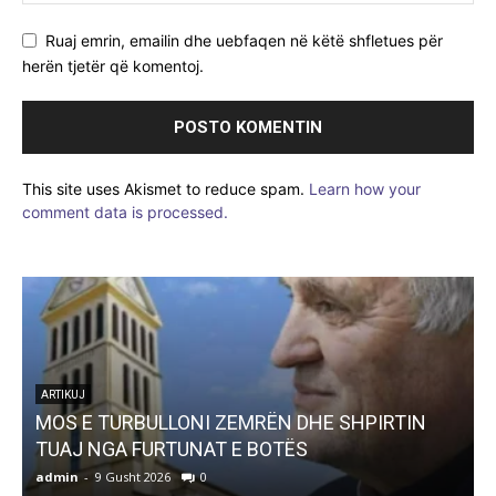
Ruaj emrin, emailin dhe uebfaqen në këtë shfletues për
herën tjetër që komentoj.
This site uses Akismet to reduce spam.
Learn how your
comment data is processed.
ARTIKUJ
MOS E TURBULLONI ZEMRËN DHE SHPIRTIN
TUAJ NGA FURTUNAT E BOTËS
admin
-
9 Gusht 2026
0
a