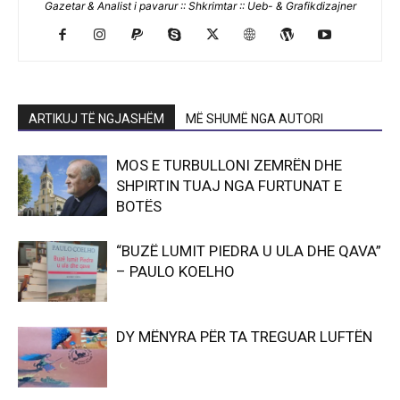
Gazetar & Analist i pavarur :: Shkrimtar :: Ueb- & Grafikdizajner
ARTIKUJ TË NGJASHËM
MË SHUMË NGA AUTORI
MOS E TURBULLONI ZEMRËN DHE
SHPIRTIN TUAJ NGA FURTUNAT E
BOTËS
“BUZË LUMIT PIEDRA U ULA DHE QAVA”
– PAULO KOELHO
DY MËNYRA PËR TA TREGUAR LUFTËN