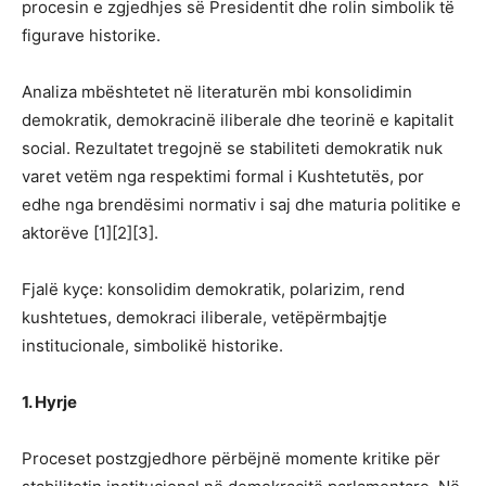
procesin e zgjedhjes së Presidentit dhe rolin simbolik të
figurave historike.
Analiza mbështetet në literaturën mbi konsolidimin
demokratik, demokracinë iliberale dhe teorinë e kapitalit
social. Rezultatet tregojnë se stabiliteti demokratik nuk
varet vetëm nga respektimi formal i Kushtetutës, por
edhe nga brendësimi normativ i saj dhe maturia politike e
aktorëve [1][2][3].
Fjalë kyçe: konsolidim demokratik, polarizim, rend
kushtetues, demokraci iliberale, vetëpërmbajtje
institucionale, simbolikë historike.
1. Hyrje
Proceset postzgjedhore përbëjnë momente kritike për