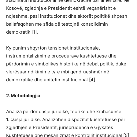
stabilitetin institucional në demokracitë parlamentare. Në
Kosovë, zgjedhja e Presidentit është veçanërisht e
ndjeshme, pasi institucionet dhe aktorët politikë shpesh
ballafaqohen me sfida që testojnë konsolidimin
demokratik [1].
Ky punim shqyrton tensionet institucionale,
instrumentalizimin e procedurave kushtetuese dhe
përdorimin e simbolikës historike në debat politik, duke
vlerësuar ndikimin e tyre mbi qëndrueshmërinë
demokratike dhe unitetin institucional [4].
2. Metodologjia
Analiza përdor qasje juridike, teorike dhe krahasuese:
1. Qasja juridike: Analizohen dispozitat kushtetuese për
zgjedhjen e Presidentit, jurisprudenca e Gjykatës
Kushtetuese dhe mekanizmat e kontrollit institucional [5]