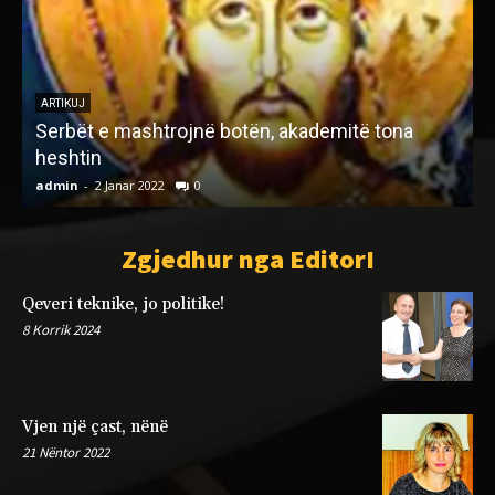
ARTIKUJ
Serbët e mashtrojnë botën, akademitë tona
heshtin
admin
-
2 Janar 2022
0
a
Zgjedhur nga EditorI
Qeveri teknike, jo politike!
8 Korrik 2024
Vjen një çast, nënë
21 Nëntor 2022