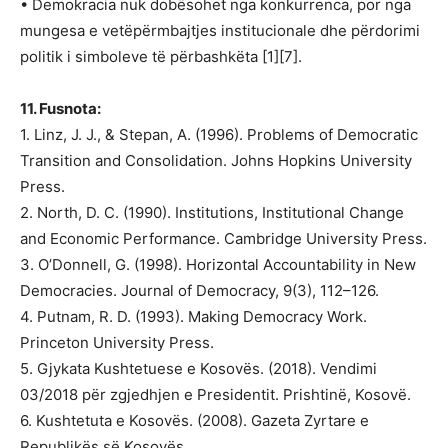
• Demokracia nuk dobësohet nga konkurrenca, por nga
mungesa e vetëpërmbajtjes institucionale dhe përdorimi
politik i simboleve të përbashkëta [1][7].
11. Fusnota:
1. Linz, J. J., & Stepan, A. (1996). Problems of Democratic
Transition and Consolidation. Johns Hopkins University
Press.
2. North, D. C. (1990). Institutions, Institutional Change
and Economic Performance. Cambridge University Press.
3. O’Donnell, G. (1998). Horizontal Accountability in New
Democracies. Journal of Democracy, 9(3), 112–126.
4. Putnam, R. D. (1993). Making Democracy Work.
Princeton University Press.
5. Gjykata Kushtetuese e Kosovës. (2018). Vendimi
03/2018 për zgjedhjen e Presidentit. Prishtinë, Kosovë.
6. Kushtetuta e Kosovës. (2008). Gazeta Zyrtare e
Republikës së Kosovës.