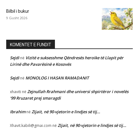
Bilbil i bukur
9 Gusht 2026
KOMENTET E FUNDIT
Sejdi
Vizitë e suksesshme Qëndresës heroike të Llapit për
në
Lirinë dhe Pavarësinë e Kosovës
Sejdi
MONOLOG I HASAN RAMADANIT
në
Zejnullah Rrahmani dhe universi shpirtëror i novelës
xhaviti
në
‘99 Rruzaret prej smaragdi
Ibrahim
Zijait, në 90-vjetorin e lindjes së tij…
në
Zijait, në 90-vjetorin e lindjes së tij…
Xhavit.kabili@gmai.com
në