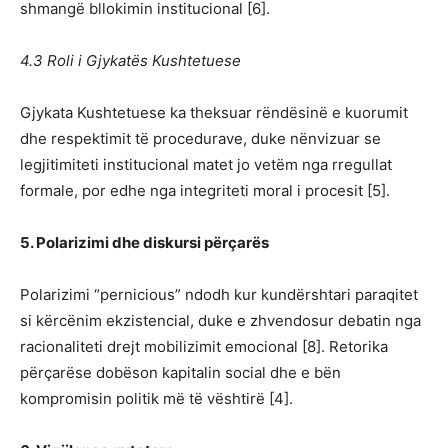
shmangë bllokimin institucional [6].
4.3 Roli i Gjykatës Kushtetuese
Gjykata Kushtetuese ka theksuar rëndësinë e kuorumit
dhe respektimit të procedurave, duke nënvizuar se
legjitimiteti institucional matet jo vetëm nga rregullat
formale, por edhe nga integriteti moral i procesit [5].
5. Polarizimi dhe diskursi përçarës
Polarizimi “pernicious” ndodh kur kundërshtari paraqitet
si kërcënim ekzistencial, duke e zhvendosur debatin nga
racionaliteti drejt mobilizimit emocional [8]. Retorika
përçarëse dobëson kapitalin social dhe e bën
kompromisin politik më të vështirë [4].