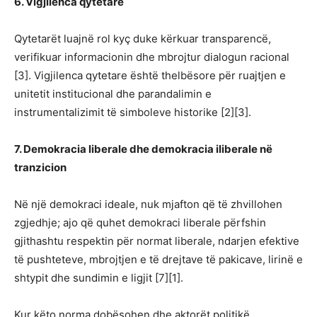
6. Vigjilenca qytetare
Qytetarët luajnë rol kyç duke kërkuar transparencë,
verifikuar informacionin dhe mbrojtur dialogun racional
[3]. Vigjilenca qytetare është thelbësore për ruajtjen e
unitetit institucional dhe parandalimin e
instrumentalizimit të simboleve historike [2][3].
7. Demokracia liberale dhe demokracia iliberale në
tranzicion
Në një demokraci ideale, nuk mjafton që të zhvillohen
zgjedhje; ajo që quhet demokraci liberale përfshin
gjithashtu respektin për normat liberale, ndarjen efektive
të pushteteve, mbrojtjen e të drejtave të pakicave, lirinë e
shtypit dhe sundimin e ligjit [7][1].
Kur këto norma dobësohen dhe aktorët politikë