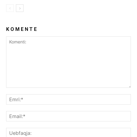
K O M E N T E