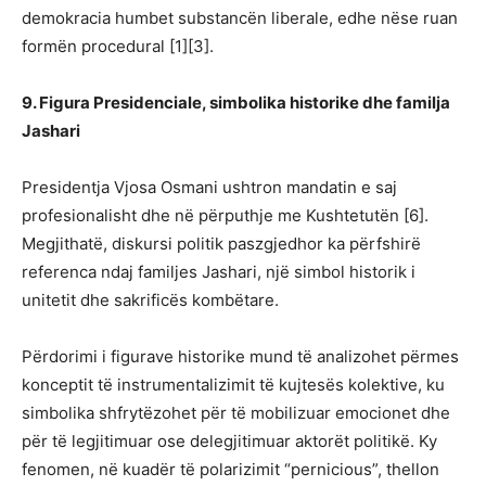
demokracia humbet substancën liberale, edhe nëse ruan
formën procedural [1][3].
9. Figura Presidenciale, simbolika historike dhe familja
Jashari
Presidentja Vjosa Osmani ushtron mandatin e saj
profesionalisht dhe në përputhje me Kushtetutën [6].
Megjithatë, diskursi politik paszgjedhor ka përfshirë
referenca ndaj familjes Jashari, një simbol historik i
unitetit dhe sakrificës kombëtare.
Përdorimi i figurave historike mund të analizohet përmes
konceptit të instrumentalizimit të kujtesës kolektive, ku
simbolika shfrytëzohet për të mobilizuar emocionet dhe
për të legjitimuar ose delegjitimuar aktorët politikë. Ky
fenomen, në kuadër të polarizimit “pernicious”, thellon