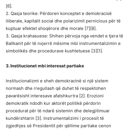
[6].
2. Qasja teorike: Përdoren konceptet e demokracisë
iliberale, kapitalit social dhe polarizimit pernicious për të
kuptuar efektet shoqërore dhe morale [7][8].
3. Qasja krahasuese: Shihen përvoja nga vendet e tjera të
Ballkanit për të nxjerrë mësime mbi instrumentalizimin e
simbolikës dhe procedurave kushtetuese [3][1].
3. Institucionet mbi interesat partiake
Institucionalizmi e sheh demokracinë si një sistem
normash dhe rregullash që duhet të respektohen
pavarësisht interesave afatshkurtra [2]. Erozioni
demokratik ndodh kur aktorët politikë përdorin
procedurat për të ndarë sistemin dhe delegjitimuar
kundërshtarin [3]. Instrumentalizimi i procesit të
zgjedhjes së Presidentit për qëllime partiake cenon