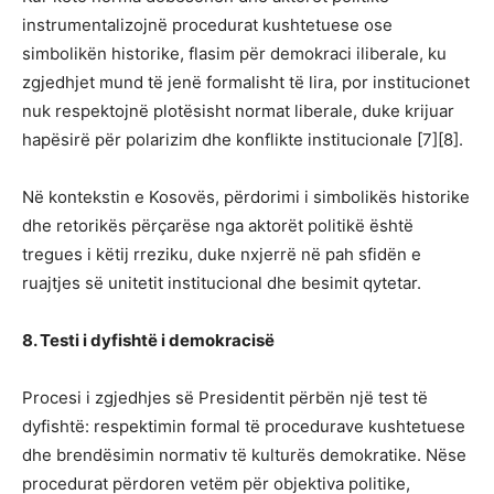
instrumentalizojnë procedurat kushtetuese ose
simbolikën historike, flasim për demokraci iliberale, ku
zgjedhjet mund të jenë formalisht të lira, por institucionet
nuk respektojnë plotësisht normat liberale, duke krijuar
hapësirë për polarizim dhe konflikte institucionale [7][8].
Në kontekstin e Kosovës, përdorimi i simbolikës historike
dhe retorikës përçarëse nga aktorët politikë është
tregues i këtij rreziku, duke nxjerrë në pah sfidën e
ruajtjes së unitetit institucional dhe besimit qytetar.
8. Testi i dyfishtë i demokracisë
Procesi i zgjedhjes së Presidentit përbën një test të
dyfishtë: respektimin formal të procedurave kushtetuese
dhe brendësimin normativ të kulturës demokratike. Nëse
procedurat përdoren vetëm për objektiva politike,