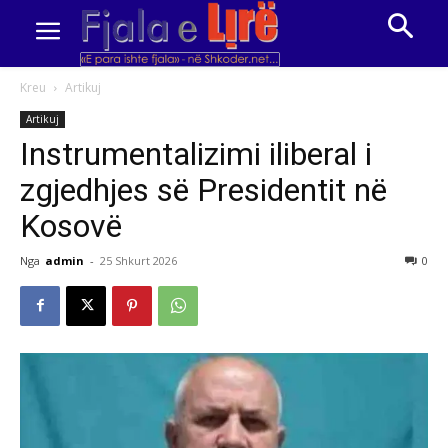
Kreu
Artikuj
Artikuj
Instrumentalizimi iliberal i
zgjedhjes së Presidentit në
Kosovë
Nga
admin
-
25 Shkurt 2026
0