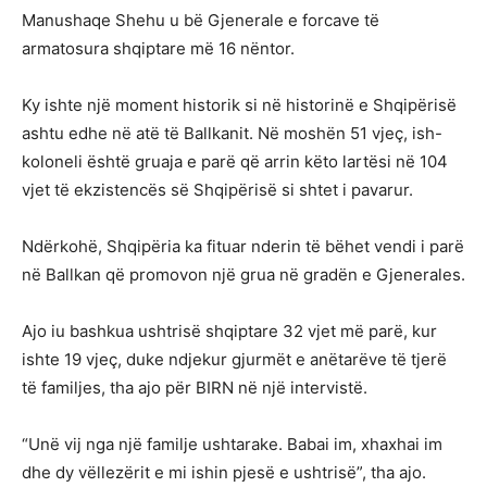
Manushaqe Shehu u bë Gjenerale e forcave të
armatosura shqiptare më 16 nëntor.
Ky ishte një moment historik si në historinë e Shqipërisë
ashtu edhe në atë të Ballkanit. Në moshën 51 vjeç, ish-
koloneli është gruaja e parë që arrin këto lartësi në 104
vjet të ekzistencës së Shqipërisë si shtet i pavarur.
Ndërkohë, Shqipëria ka fituar nderin të bëhet vendi i parë
në Ballkan që promovon një grua në gradën e Gjenerales.
Ajo iu bashkua ushtrisë shqiptare 32 vjet më parë, kur
ishte 19 vjeç, duke ndjekur gjurmët e anëtarëve të tjerë
të familjes, tha ajo për BIRN në një intervistë.
“Unë vij nga një familje ushtarake. Babai im, xhaxhai im
dhe dy vëllezërit e mi ishin pjesë e ushtrisë”, tha ajo.