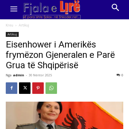
Kreu
Artikuj
Artikuj
Eisenhower i Amerikës
frymëzon Gjeneralen e Parë
Grua të Shqipërisë
Nga
admin
-
30 Nëntor 2025
0