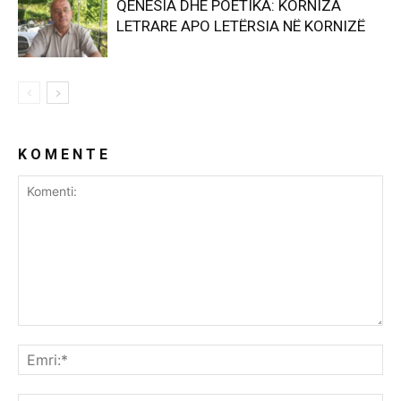
QENËSIA DHE POETIKA: KORNIZA
LETRARE APO LETËRSIA NË KORNIZË
K O M E N T E