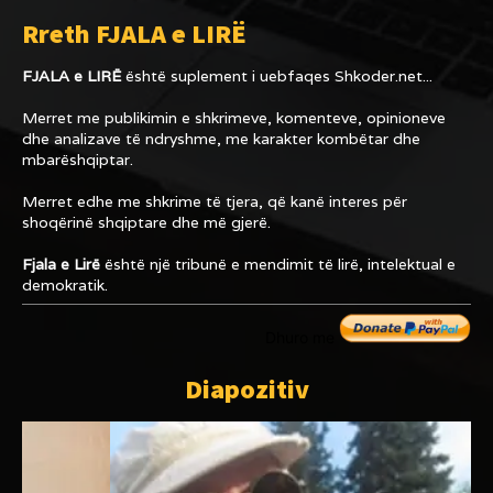
Rreth FJALA e LIRË
FJALA e LIRË
është suplement i uebfaqes
Shkoder.net...
Merret me publikimin e shkrimeve, komenteve, opinioneve
dhe analizave të ndryshme, me karakter kombëtar dhe
mbarëshqiptar.
Merret edhe me shkrime të tjera, që kanë interes për
shoqërinë shqiptare dhe më gjerë.
Fjala e Lirë
është një tribunë e mendimit të lirë, intelektual e
demokratik.
Dhuro me
Diapozitiv