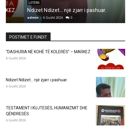
LETËRSI
Ndizet Ndizet… një zjarr i pashuar.
admin
-
6 Gusht 2026
0
a
POSTIMET E FUNDIT
“DASHURIA NË KOHË TË KOLERËS” – MARKEZ
6 Gusht 2026
Ndizet Ndizet… një zjarr i pashuar.
6 Gusht 2026
TESTAMENT I KUJTESËS, HUMANIZMIT DHE
QËNDRESËS
6 Gusht 2026