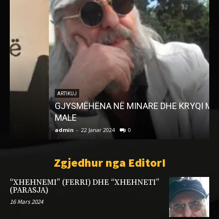
ARTIKUJ
GJYSMËHËNA NË MINARE DHE KRYQI MBI
MALE
admin
-
22 Janar 2024
0
a
Zgjedhur nga EditorI
“XHEHNEMI” (FERRI) DHE “XHEHNETI”
(PARASJA)
16 Mars 2024