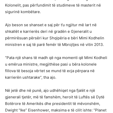
Kolonelit, pas përfundimit të studimeve të masterit në
sigurinë kombëtare.
Ajo beson se shanset e saj për t’u ngjitur më lart në
shkallët e karrierës deri në gradën e Gjeneralit u
përmirësuan përsëri kur Shqipëria e bëri Mimi Kodhelin
ministren e saj të parë femër të Mbrojtjes në vitin 2013.
“Pata një shans të madh që nga momenti që Mimi Kodheli
u emërua ministre, megjithëse pasi u bëra kolonele
fillova të besoja vërtet se mund të ecja përpara në
karrierën ushtarake”, tha ajo.
Në jetë dhe në punë, ajo udhëhiqet nga fjalët e një
gjenerali tjetër, më të famshëm, heroit të Luftës së Dytë
Botërore të Amerikës dhe presidentit të mëvonshëm,
Dwight “Ike” Eisenhower, maksima e të cilit ishte: “Planet