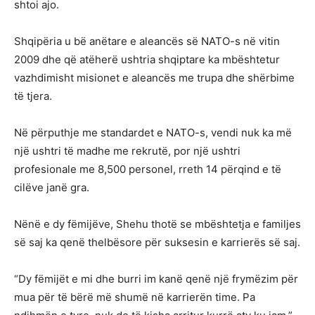
shtoi ajo.
Shqipëria u bë anëtare e aleancës së NATO-s në vitin
2009 dhe që atëherë ushtria shqiptare ka mbështetur
vazhdimisht misionet e aleancës me trupa dhe shërbime
të tjera.
Në përputhje me standardet e NATO-s, vendi nuk ka më
një ushtri të madhe me rekrutë, por një ushtri
profesionale me 8,500 personel, rreth 14 përqind e të
cilëve janë gra.
Nënë e dy fëmijëve, Shehu thotë se mbështetja e familjes
së saj ka qenë thelbësore për suksesin e karrierës së saj.
“Dy fëmijët e mi dhe burri im kanë qenë një frymëzim për
mua për të bërë më shumë në karrierën time. Pa