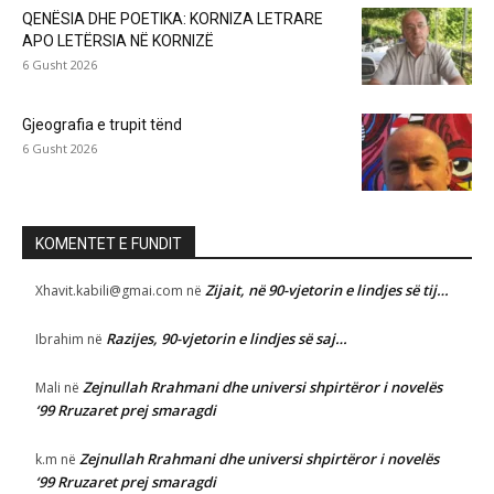
QENËSIA DHE POETIKA: KORNIZA LETRARE
APO LETËRSIA NË KORNIZË
6 Gusht 2026
Gjeografia e trupit tënd
6 Gusht 2026
KOMENTET E FUNDIT
Zijait, në 90-vjetorin e lindjes së tij…
Xhavit.kabili@gmai.com
në
Razijes, 90-vjetorin e lindjes së saj…
Ibrahim
në
Zejnullah Rrahmani dhe universi shpirtëror i novelës
Mali
në
‘99 Rruzaret prej smaragdi
Zejnullah Rrahmani dhe universi shpirtëror i novelës
k.m
në
‘99 Rruzaret prej smaragdi