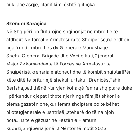
nuk janë asgjë; planifikimi është gjithçka”.
Skënder Karaçica
:
Në Shqipëri po fluturojnë shqiponjat në mbrojtje të
atdheut:Në forcat e Armatosura të Shqipërisë,na erdhën
nga fronti i mbrojtjes dy Gjenerale:Manushaqe
Shehu,Gjeneral Brigade dhe Vebije Kuti,Gjeneral
Major,Zv.komandante të Forcës së Armatosur të
Shqipërisë,krenaria e atdheut dhe të kombit shqiptar!Për
këtë ditë të pritur një shekull,urtaku i Drenicës,Tahir
Berisha,pati thënë:Kur vjen koha që femra shqiptare duke
i përkundur djepat,i thotë njërit nga fëmijët,shkoni e
blema gazetën dhe,kur femra shqiptare do të bëhet
pilote(gjenerale e ushtrisë),atëherë do të na njoh
bota…!Ditë e gëzuar në Festën e Flamurit
Kuqezi,Shqipëria jonë…! Nëntor të motit 2025