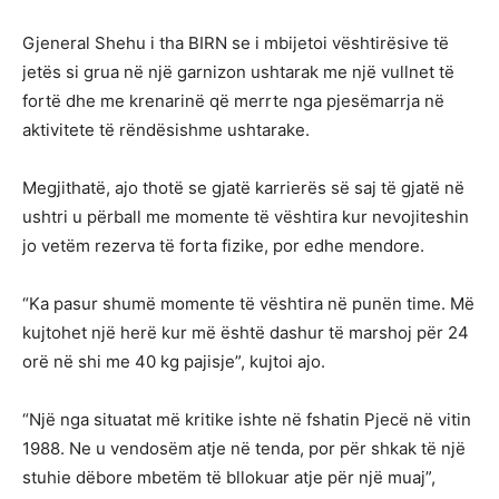
Gjeneral Shehu i tha BIRN se i mbijetoi vështirësive të
jetës si grua në një garnizon ushtarak me një vullnet të
fortë dhe me krenarinë që merrte nga pjesëmarrja në
aktivitete të rëndësishme ushtarake.
Megjithatë, ajo thotë se gjatë karrierës së saj të gjatë në
ushtri u përball me momente të vështira kur nevojiteshin
jo vetëm rezerva të forta fizike, por edhe mendore.
“Ka pasur shumë momente të vështira në punën time. Më
kujtohet një herë kur më është dashur të marshoj për 24
orë në shi me 40 kg pajisje”, kujtoi ajo.
“Një nga situatat më kritike ishte në fshatin Pjecë në vitin
1988. Ne u vendosëm atje në tenda, por për shkak të një
stuhie dëbore mbetëm të bllokuar atje për një muaj”,