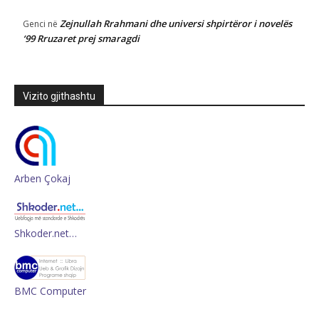
Zejnullah Rrahmani dhe universi shpirtëror i novelës
Genci
në
‘99 Rruzaret prej smaragdi
Vizito gjithashtu
Arben Çokaj
Shkoder.net…
BMC Computer