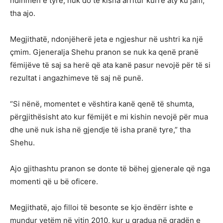
ndihmën e tyre, nuk do të kisha arritur kurrë aty ku jam,”
tha ajo.
Megjithatë, ndonjëherë jeta e ngjeshur në ushtri ka një
çmim. Gjeneralja Shehu pranon se nuk ka qenë pranë
fëmijëve të saj sa herë që ata kanë pasur nevojë për të si
rezultat i angazhimeve të saj në punë.
“Si nënë, momentet e vështira kanë qenë të shumta,
përgjithësisht ato kur fëmijët e mi kishin nevojë për mua
dhe unë nuk isha në gjendje të isha pranë tyre,” tha
Shehu.
Ajo gjithashtu pranon se donte të bëhej gjenerale që nga
momenti që u bë oficere.
Megjithatë, ajo filloi të besonte se kjo ëndërr ishte e
mundur vetëm në vitin 2010, kur u gradua në gradën e