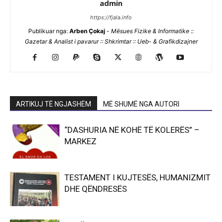
admin
https://fjala.info
Publikuar nga:
Arben Çokaj
-
Mësues Fizike & Informatike ::
Gazetar & Analist i pavarur :: Shkrimtar :: Ueb- & Grafikdizajner
ARTIKUJ TË NGJASHËM
MË SHUMË NGA AUTORI
“DASHURIA NË KOHË TË KOLERËS” –
MARKEZ
TESTAMENT I KUJTESËS, HUMANIZMIT
DHE QËNDRESËS