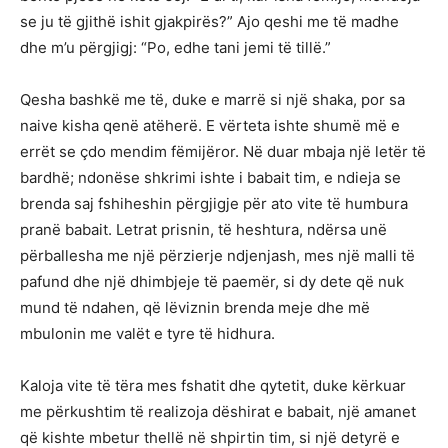
se ju të gjithë ishit gjakpirës?” Ajo qeshi me të madhe
dhe m’u përgjigj: “Po, edhe tani jemi të tillë.”
Qesha bashkë me të, duke e marrë si një shaka, por sa
naive kisha qenë atëherë. E vërteta ishte shumë më e
errët se çdo mendim fëmijëror. Në duar mbaja një letër të
bardhë; ndonëse shkrimi ishte i babait tim, e ndieja se
brenda saj fshiheshin përgjigje për ato vite të humbura
pranë babait. Letrat prisnin, të heshtura, ndërsa unë
përballesha me një përzierje ndjenjash, mes një malli të
pafund dhe një dhimbjeje të paemër, si dy dete që nuk
mund të ndahen, që lëviznin brenda meje dhe më
mbulonin me valët e tyre të hidhura.
Kaloja vite të tëra mes fshatit dhe qytetit, duke kërkuar
me përkushtim të realizoja dëshirat e babait, një amanet
që kishte mbetur thellë në shpirtin tim, si një detyrë e