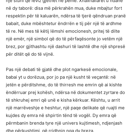
një stuhi që lëviz gjethet në pemë. Xhaxhallarët u ndanë
në dy taborë: disa më përkrahën mua, duke mbajtur fort
respektin për të kaluarën, ndërsa të tjerë qëndruan pranë
babait, duke mbështetur ëndrrën e tij për një të ardhme
të re. Në mes të këtij lëmshi emocionesh, pritej të dilte
një emër, një simbol që do të përfaqësonte jo vetëm një
brez, por gjithashtu një dashuri të lashtë dhe një shpresë
për ditët që do të vijnë.
Pas një debati të gjatë dhe plot ngarkesë emocionale,
babai yt u dorëzua, por jo pa një kusht të veçantë: në
jetën e përditshme, do të thirresh me emrin që ai kishte
ëndërruar prej kohësh, ndërsa në dokumentet zyrtare do
të shkruhej emri që unë e kisha kërkuar. Kështu, u arrit
një marrëveshje e heshtur, një paqe delikate që ruajti me
kujdes dy emra në shpirtin tënd të vogël. Dy emra që
përmbanin brenda tyre një univers kujtimesh, ndjenjash
dhe përkushtimi, që rridhnin nga dy breza.