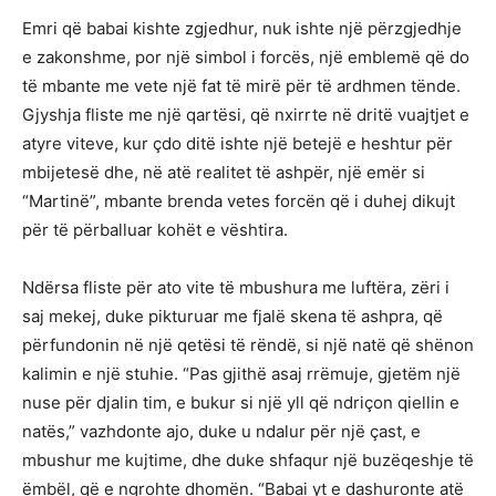
Emri që babai kishte zgjedhur, nuk ishte një përzgjedhje
e zakonshme, por një simbol i forcës, një emblemë që do
të mbante me vete një fat të mirë për të ardhmen tënde.
Gjyshja fliste me një qartësi, që nxirrte në dritë vuajtjet e
atyre viteve, kur çdo ditë ishte një betejë e heshtur për
mbijetesë dhe, në atë realitet të ashpër, një emër si
“Martinë”, mbante brenda vetes forcën që i duhej dikujt
për të përballuar kohët e vështira.
Ndërsa fliste për ato vite të mbushura me luftëra, zëri i
saj mekej, duke pikturuar me fjalë skena të ashpra, që
përfundonin në një qetësi të rëndë, si një natë që shënon
kalimin e një stuhie. “Pas gjithë asaj rrëmuje, gjetëm një
nuse për djalin tim, e bukur si një yll që ndriçon qiellin e
natës,” vazhdonte ajo, duke u ndalur për një çast, e
mbushur me kujtime, dhe duke shfaqur një buzëqeshje të
ëmbël, që e ngrohte dhomën. “Babai yt e dashuronte atë