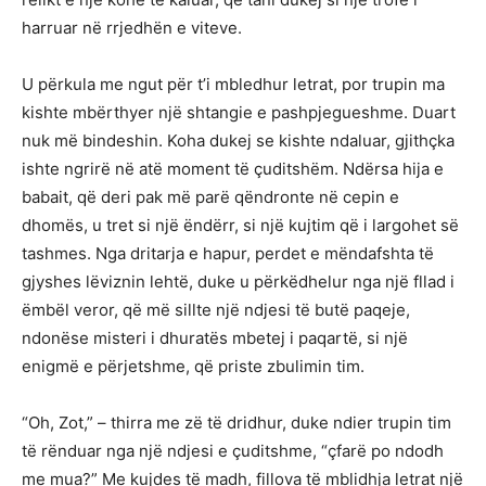
harruar në rrjedhën e viteve.
U përkula me ngut për t’i mbledhur letrat, por trupin ma
kishte mbërthyer një shtangie e pashpjegueshme. Duart
nuk më bindeshin. Koha dukej se kishte ndaluar, gjithçka
ishte ngrirë në atë moment të çuditshëm. Ndërsa hija e
babait, që deri pak më parë qëndronte në cepin e
dhomës, u tret si një ëndërr, si një kujtim që i largohet së
tashmes. Nga dritarja e hapur, perdet e mëndafshta të
gjyshes lëviznin lehtë, duke u përkëdhelur nga një fllad i
ëmbël veror, që më sillte një ndjesi të butë paqeje,
ndonëse misteri i dhuratës mbetej i paqartë, si një
enigmë e përjetshme, që priste zbulimin tim.
“Oh, Zot,” – thirra me zë të dridhur, duke ndier trupin tim
të rënduar nga një ndjesi e çuditshme, “çfarë po ndodh
me mua?” Me kujdes të madh, fillova të mblidhja letrat një