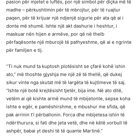
pasion për mjetet e luftës, por një simbol për diçka më të
madhe – përkushtimin për të mbrojtur, për të ruajtur
paqen, për të krijuar një ndjenjë sigurie për ata që ai i
donte më shumë. Ishte një akt dashurie i heshtur, i
maskuar nën hijen e armëve, por që në thelb
përfaqësonte një mburojë të pathyeshme, që ai e ngrinte
për familjen e tij.
“Ti nuk mund ta kuptosh plotësisht se çfarë kohë ishin
ato,” më thoshte gjyshja me një zë të thellë, që dukej
sikur vinte nga skutat më të largëta të kujtimeve të saj.
“Ishte një botë krejtësisht tjetër, bija ime. Në ato ditë,
vetëm ai që kishte armë mund të mbijetonte, sepse koha
ishte e egër, e pamëshirshme, e mbushur me sfida, që
pak arrinin t’i përballonin. Forca dhe mbijetesa ishin të
ndërthurura, si fati dhe jeta vetë, dhe në këtë vorbull të
ashpër, babai yt deshi të të quante Martinë.”