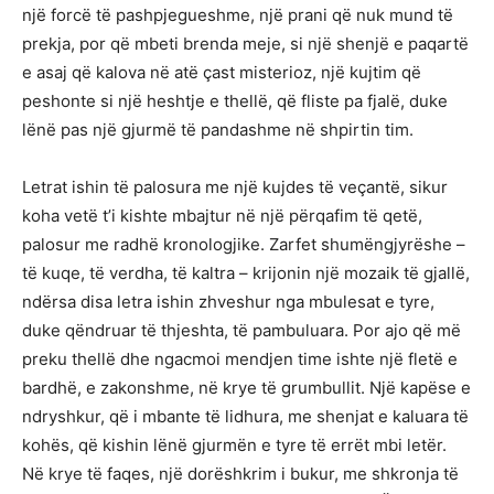
një forcë të pashpjegueshme, një prani që nuk mund të
prekja, por që mbeti brenda meje, si një shenjë e paqartë
e asaj që kalova në atë çast misterioz, një kujtim që
peshonte si një heshtje e thellë, që fliste pa fjalë, duke
lënë pas një gjurmë të pandashme në shpirtin tim.
Letrat ishin të palosura me një kujdes të veçantë, sikur
koha vetë t’i kishte mbajtur në një përqafim të qetë,
palosur me radhë kronologjike. Zarfet shumëngjyrëshe –
të kuqe, të verdha, të kaltra – krijonin një mozaik të gjallë,
ndërsa disa letra ishin zhveshur nga mbulesat e tyre,
duke qëndruar të thjeshta, të pambuluara. Por ajo që më
preku thellë dhe ngacmoi mendjen time ishte një fletë e
bardhë, e zakonshme, në krye të grumbullit. Një kapëse e
ndryshkur, që i mbante të lidhura, me shenjat e kaluara të
kohës, që kishin lënë gjurmën e tyre të errët mbi letër.
Në krye të faqes, një dorëshkrim i bukur, me shkronja të