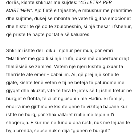
dorës, kishte shkruar me kujdes: “45
LETRA PËR
MARTINËN”
. Ajo fletë e thjeshtë, e mbushur me premtime
dhe kujtime, dukej se mbante në vete të gjitha emocionet
dhe historitë që do të zbuloheshin, si një thesar i fshehur,
që priste të hapte portat e së kaluarës.
Shkrimi ishte deri diku i njohur për mua, por emri
“Martinë” më goditi si një rrufe, duke më depërtuar drejt
thellësisë së zemrës. Vetëm një njeri kishte guxuar ta
thërriste atë emër – babai im. Ai, që prej një kohe të
gjatë, kishte lënë veten e tij në beteja të pafundme me
gjyqet dhe akuzat, vite të tëra të jetës së tij ishin tretur në
burgjet e ftohta, të cilat ngjasonin me Hadin. Si fëmijë,
ëndrra ime gjithmonë kishte qenë të vizitoja babanë kur
ishte në burg, por xhaxhallarët rrallë më lejonin t’i
shoqëroja. E kur më në fund u dha rasti, nuk më lejuan të
hyja brenda, sepse nuk e dija “gjuhën e burgut.”