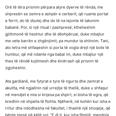
Orë të tëra prisnim përpara atyre dyerve të rënda, me
shpresën se zemra e ashpër e cerberit, që ruante portat
e ferrit, do të zbutej dhe do të na lejonte të takonim
babanë. Por, si një ritual i pashpresë, ktheheshim
gjithmonë të heshtur dhe të dëshpëruar, duke mbajtur
me vete barrën e zhgënjimit, pa mundur ta shihnim. Tani,
ato letra më shfaqeshin si porta të vogla drejt një bote të
humbur, që më ndante nga babai im, duke mbajtur një
thes të rëndë kujtimesh dhe ëndrrash që prisnin të
zgjoheshin.
Ata gardianë, me fytyrat e tyre të ngurta dhe zemrat e
akullta, më ngjallnin një urrejtje të thellë, duke u shfaqur
në mendjet e mia si krijesa pa shpirt, si bisha të egra, që
bredhin në shpella të ftohta. Njëherë, në kohën kur isha e
rritur dhe ndodhesha në fakultet, i thashë një shoqeje, që
bënte pjesë në këtë soj: “E di ti, kur isha fëmijë, mendoja