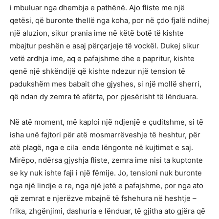
i mbuluar nga dhembja e pathënë. Ajo fliste me një
qetësi, që buronte thellë nga koha, por në çdo fjalë ndihej
një aluzion, sikur prania ime në këtë botë të kishte
mbajtur peshën e asaj përçarjeje të vockël. Dukej sikur
vetë ardhja ime, aq e pafajshme dhe e papritur, kishte
qenë një shkëndijë që kishte ndezur një tension të
padukshëm mes babait dhe gjyshes, si një mollë sherri,
që ndan dy zemra të afërta, por pjesërisht të lënduara.
Në atë moment, më kaploi një ndjenjë e çuditshme, si të
isha unë fajtori për atë mosmarrëveshje të heshtur, për
atë plagë, nga e cila ende lëngonte në kujtimet e saj.
Mirëpo, ndërsa gjyshja fliste, zemra ime nisi ta kuptonte
se ky nuk ishte faji i një fëmije. Jo, tensioni nuk buronte
nga një lindje e re, nga një jetë e pafajshme, por nga ato
që zemrat e njerëzve mbajnë të fshehura në heshtje –
frika, zhgënjimi, dashuria e lënduar, të gjitha ato gjëra që