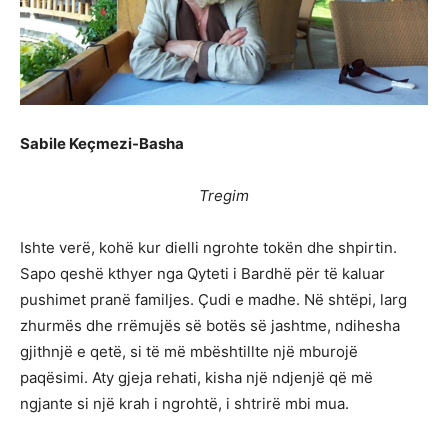
Sabile Keçmezi-Basha
Tregim
Ishte verë, kohë kur dielli ngrohte tokën dhe shpirtin.
Sapo qeshë kthyer nga Qyteti i Bardhë për të kaluar
pushimet pranë familjes. Çudi e madhe. Në shtëpi, larg
zhurmës dhe rrëmujës së botës së jashtme, ndihesha
gjithnjë e qetë, si të më mbështillte një mburojë
paqësimi. Aty gjeja rehati, kisha një ndjenjë që më
ngjante si një krah i ngrohtë, i shtrirë mbi mua.