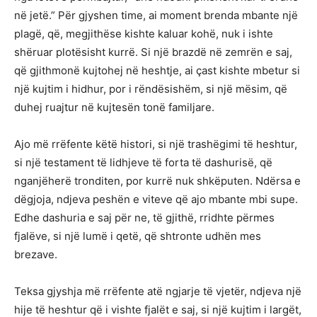
në jetë.” Për gjyshen time, ai moment brenda mbante një
plagë, që, megjithëse kishte kaluar kohë, nuk i ishte
shëruar plotësisht kurrë. Si një brazdë në zemrën e saj,
që gjithmonë kujtohej në heshtje, ai çast kishte mbetur si
një kujtim i hidhur, por i rëndësishëm, si një mësim, që
duhej ruajtur në kujtesën tonë familjare.
Ajo më rrëfente këtë histori, si një trashëgimi të heshtur,
si një testament të lidhjeve të forta të dashurisë, që
nganjëherë tronditen, por kurrë nuk shkëputen. Ndërsa e
dëgjoja, ndjeva peshën e viteve që ajo mbante mbi supe.
Edhe dashuria e saj për ne, të gjithë, rridhte përmes
fjalëve, si një lumë i qetë, që shtronte udhën mes
brezave.
Teksa gjyshja më rrëfente atë ngjarje të vjetër, ndjeva një
hije të heshtur që i vishte fjalët e saj, si një kujtim i largët,