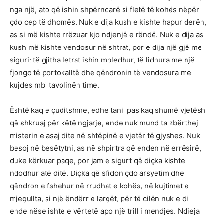
nga një, ato që ishin shpërndarë si fletë të kohës nëpër
çdo cep të dhomës. Nuk e dija kush e kishte hapur derën,
as si më kishte rrëzuar kjo ndjenjë e rëndë. Nuk e dija as
kush më kishte vendosur në shtrat, por e dija një gjë me
siguri: të gjitha letrat ishin mbledhur, të lidhura me një
fjongo të portokalltë dhe qëndronin të vendosura me
kujdes mbi tavolinën time.
Është kaq e çuditshme, edhe tani, pas kaq shumë vjetësh
që shkruaj për këtë ngjarje, ende nuk mund ta zbërthej
misterin e asaj dite në shtëpinë e vjetër të gjyshes. Nuk
besoj në besëtytni, as në shpirtra që enden në errësirë,
duke kërkuar paqe, por jam e sigurt që diçka kishte
ndodhur atë ditë. Diçka që sfidon çdo arsyetim dhe
qëndron e fshehur në rrudhat e kohës, në kujtimet e
mjegullta, si një ëndërr e largët, për të cilën nuk e di
ende nëse ishte e vërtetë apo një trill i mendjes. Ndieja