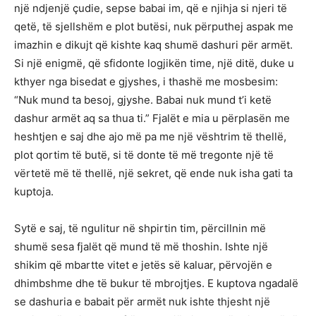
një ndjenjë çudie, sepse babai im, që e njihja si njeri të
qetë, të sjellshëm e plot butësi, nuk përputhej aspak me
imazhin e dikujt që kishte kaq shumë dashuri për armët.
Si një enigmë, që sfidonte logjikën time, një ditë, duke u
kthyer nga bisedat e gjyshes, i thashë me mosbesim:
“Nuk mund ta besoj, gjyshe. Babai nuk mund t’i ketë
dashur armët aq sa thua ti.” Fjalët e mia u përplasën me
heshtjen e saj dhe ajo më pa me një vështrim të thellë,
plot qortim të butë, si të donte të më tregonte një të
vërtetë më të thellë, një sekret, që ende nuk isha gati ta
kuptoja.
Sytë e saj, të ngulitur në shpirtin tim, përcillnin më
shumë sesa fjalët që mund të më thoshin. Ishte një
shikim që mbartte vitet e jetës së kaluar, përvojën e
dhimbshme dhe të bukur të mbrojtjes. E kuptova ngadalë
se dashuria e babait për armët nuk ishte thjesht një