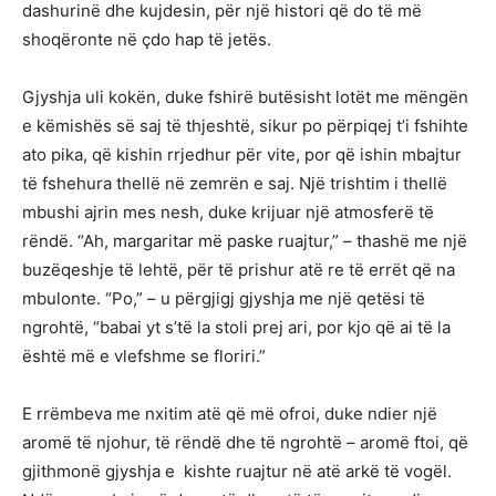
dashurinë dhe kujdesin, për një histori që do të më
shoqëronte në çdo hap të jetës.
Gjyshja uli kokën, duke fshirë butësisht lotët me mëngën
e këmishës së saj të thjeshtë, sikur po përpiqej t’i fshihte
ato pika, që kishin rrjedhur për vite, por që ishin mbajtur
të fshehura thellë në zemrën e saj. Një trishtim i thellë
mbushi ajrin mes nesh, duke krijuar një atmosferë të
rëndë. “Ah, margaritar më paske ruajtur,” – thashë me një
buzëqeshje të lehtë, për të prishur atë re të errët që na
mbulonte. “Po,” – u përgjigj gjyshja me një qetësi të
ngrohtë, “babai yt s’të la stoli prej ari, por kjo që ai të la
është më e vlefshme se floriri.”
E rrëmbeva me nxitim atë që më ofroi, duke ndier një
aromë të njohur, të rëndë dhe të ngrohtë – aromë ftoi, që
gjithmonë gjyshja e kishte ruajtur në atë arkë të vogël.