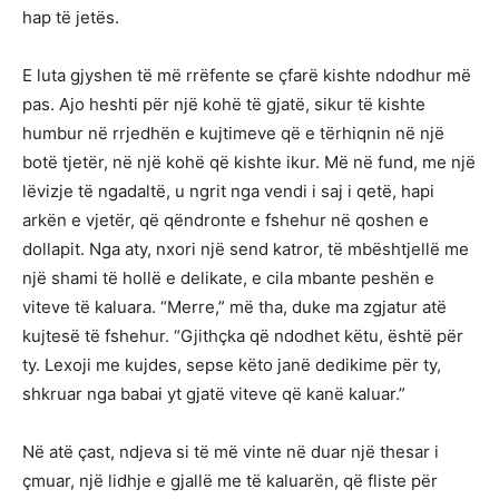
hap të jetës.
E luta gjyshen të më rrëfente se çfarë kishte ndodhur më
pas. Ajo heshti për një kohë të gjatë, sikur të kishte
humbur në rrjedhën e kujtimeve që e tërhiqnin në një
botë tjetër, në një kohë që kishte ikur. Më në fund, me një
lëvizje të ngadaltë, u ngrit nga vendi i saj i qetë, hapi
arkën e vjetër, që qëndronte e fshehur në qoshen e
dollapit. Nga aty, nxori një send katror, të mbështjellë me
një shami të hollë e delikate, e cila mbante peshën e
viteve të kaluara. “Merre,” më tha, duke ma zgjatur atë
kujtesë të fshehur. “Gjithçka që ndodhet këtu, është për
ty. Lexoji me kujdes, sepse këto janë dedikime për ty,
shkruar nga babai yt gjatë viteve që kanë kaluar.”
Në atë çast, ndjeva si të më vinte në duar një thesar i
çmuar, një lidhje e gjallë me të kaluarën, që fliste për