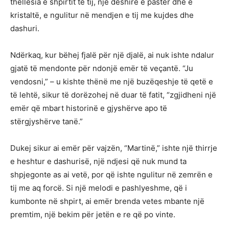
thellësia e shpirtit të tij, një dëshirë e pastër dhe e
kristaltë, e ngulitur në mendjen e tij me kujdes dhe
dashuri.
Ndërkaq, kur bëhej fjalë për një djalë, ai nuk ishte ndalur
gjatë të mendonte për ndonjë emër të veçantë. “Ju
vendosni,” – u kishte thënë me një buzëqeshje të qetë e
të lehtë, sikur të dorëzohej në duar të fatit, “zgjidheni një
emër që mbart historinë e gjyshërve apo të
stërgjyshërve tanë.”
Dukej sikur ai emër për vajzën, “Martinë,” ishte një thirrje
e heshtur e dashurisë, një ndjesi që nuk mund ta
shpjegonte as ai vetë, por që ishte ngulitur në zemrën e
tij me aq forcë. Si një melodi e pashlyeshme, që i
kumbonte në shpirt, ai emër brenda vetes mbante një
premtim, një bekim për jetën e re që po vinte.