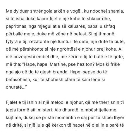
Me dy duar shtrëngoja arkën e vogël, ku ndodhej shamia,
si të isha duke kapur fijet e një kohe të shkuar dhe,
papritmas, nga mjegullat e së kaluarës, babai u shfaq
përballë meje, duke më zënë në befasi. Si gjithmonë,
fytyra e tij rrezatonte një lumturi të qetë, një dritë të butë,
që më përshkonte si një ngrohtësi e njohur prej kohe. Ai
më buzëqeshi ëmbël dhe, me zërin e tij të butë e të qetë,
më tha: “Hape, hape, Martinë, pse heziton? Mos ki frikë
nga ajo që do të gjesh brenda. Hape, sepse do të
befasohesh, kur të shohësh çfarë të kam lënë si
dhuratë…”
Fjalët e tij ishin si një melodi e njohur, që më thërrisnin t’i
jepja formë atij misteri. Ajo dhuratë, e mbështjellë me
kujtime, dukej se priste momentin e saj për të shpërthyer
në dritë, si një lule që kërkon të hapet në diellin e parë të