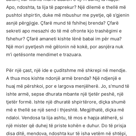
Apo, ndoshta, ta lija të paprekur? Një dilemë e thellë më
pushtoi shpirtin, duke më mbushur me pyetje, që s’gjenin
asnjë përgjigje. Çfarë mund të fshihej brenda? Çfarë
sekreti apo mesazhi do të më ofronte kjo trashëgimi e
fshehur? Çfarë amaneti kishte lënë babai im për mua?
Një mori pyetjesh më gëlonin në kokë, por asnjëra nuk
m’i qetësonte mendimet e trazuara.
Për një çast, një ide e çuditshme më shkrepi në mendje.
A thua mos kishte ndonjë armë brenda? Një ndjenjë e
huaj më përshkoi, por e largova menjëherë. Jo, s’mund të
ishte armë, sepse dhurata mbante një tjetër peshë, një
tjetër formë. Ishte një dhuratë shpirtërore, diçka shumë
më e thellë se një send i thjeshtë. Megjithatë, diçka më
ndaloi. Vendosa ta lija ashtu, të mos e hapja atëherë, si
një mister që duhej të priste kohën e duhur. Do të prisja
disa ditë, mendova, ndoshta kur të isha vetëm në shtëpi,