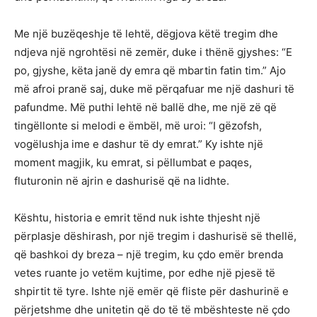
Me një buzëqeshje të lehtë, dëgjova këtë tregim dhe
ndjeva një ngrohtësi në zemër, duke i thënë gjyshes: “E
po, gjyshe, këta janë dy emra që mbartin fatin tim.” Ajo
më afroi pranë saj, duke më përqafuar me një dashuri të
pafundme. Më puthi lehtë në ballë dhe, me një zë që
tingëllonte si melodi e ëmbël, më uroi: “I gëzofsh,
vogëlushja ime e dashur të dy emrat.” Ky ishte një
moment magjik, ku emrat, si pëllumbat e paqes,
fluturonin në ajrin e dashurisë që na lidhte.
Kështu, historia e emrit tënd nuk ishte thjesht një
përplasje dëshirash, por një tregim i dashurisë së thellë,
që bashkoi dy breza – një tregim, ku çdo emër brenda
vetes ruante jo vetëm kujtime, por edhe një pjesë të
shpirtit të tyre. Ishte një emër që fliste për dashurinë e
përjetshme dhe unitetin që do të të mbështeste në çdo