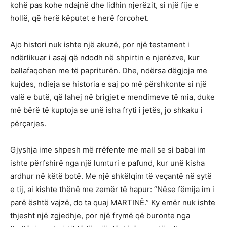
kohë pas kohe ndajnë dhe lidhin njerëzit, si një fije e
hollë, që herë këputet e herë forcohet.
Ajo histori nuk ishte një akuzë, por një testament i
ndërlikuar i asaj që ndodh në shpirtin e njerëzve, kur
ballafaqohen me të papriturën. Dhe, ndërsa dëgjoja me
kujdes, ndieja se historia e saj po më përshkonte si një
valë e butë, që lahej në brigjet e mendimeve të mia, duke
më bërë të kuptoja se unë isha fryti i jetës, jo shkaku i
përçarjes.
Gjyshja ime shpesh më rrëfente me mall se si babai im
ishte përfshirë nga një lumturi e pafund, kur unë kisha
ardhur në këtë botë. Me një shkëlqim të veçantë në sytë
e tij, ai kishte thënë me zemër të hapur: “Nëse fëmija im i
parë është vajzë, do ta quaj MARTINË.” Ky emër nuk ishte
thjesht një zgjedhje, por një frymë që buronte nga