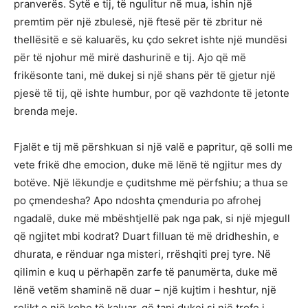
pranverës. Sytë e tij, të ngulitur në mua, ishin një
premtim për një zbulesë, një ftesë për të zbritur në
thellësitë e së kaluarës, ku çdo sekret ishte një mundësi
për të njohur më mirë dashurinë e tij. Ajo që më
frikësonte tani, më dukej si një shans për të gjetur një
pjesë të tij, që ishte humbur, por që vazhdonte të jetonte
brenda meje.
Fjalët e tij më përshkuan si një valë e papritur, që solli me
vete frikë dhe emocion, duke më lënë të ngjitur mes dy
botëve. Një lëkundje e çuditshme më përfshiu; a thua se
po çmendesha? Apo ndoshta çmenduria po afrohej
ngadalë, duke më mbështjellë pak nga pak, si një mjegull
që ngjitet mbi kodrat? Duart filluan të më dridheshin, e
dhurata, e rënduar nga misteri, rrëshqiti prej tyre. Në
qilimin e kuq u përhapën zarfe të panumërta, duke më
lënë vetëm shaminë në duar – një kujtim i heshtur, një
relikt e një kohe të kaluar, që tani dukej si një trofe i