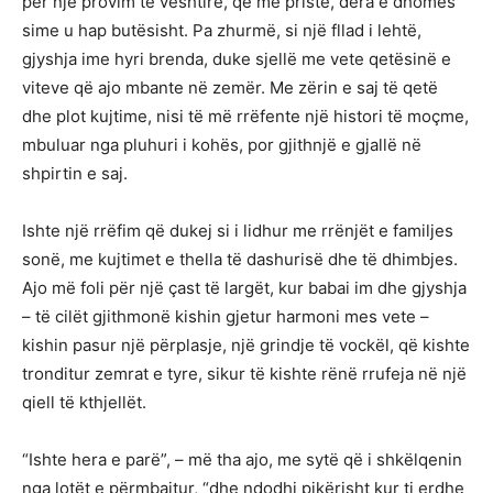
për një provim të vështirë, që më priste, dera e dhomës
sime u hap butësisht. Pa zhurmë, si një fllad i lehtë,
gjyshja ime hyri brenda, duke sjellë me vete qetësinë e
viteve që ajo mbante në zemër. Me zërin e saj të qetë
dhe plot kujtime, nisi të më rrëfente një histori të moçme,
mbuluar nga pluhuri i kohës, por gjithnjë e gjallë në
shpirtin e saj.
Ishte një rrëfim që dukej si i lidhur me rrënjët e familjes
sonë, me kujtimet e thella të dashurisë dhe të dhimbjes.
Ajo më foli për një çast të largët, kur babai im dhe gjyshja
– të cilët gjithmonë kishin gjetur harmoni mes vete –
kishin pasur një përplasje, një grindje të vockël, që kishte
tronditur zemrat e tyre, sikur të kishte rënë rrufeja në një
qiell të kthjellët.
“Ishte hera e parë”, – më tha ajo, me sytë që i shkëlqenin
nga lotët e përmbajtur, “dhe ndodhi pikërisht kur ti erdhe