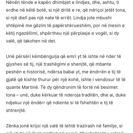
Nënën tënde e kapën dhimbjet e lindjes, dhe, ashtu, ti
erdhe në këtë botë, si një dritë e re, që ndriçoi jetët tona,
si një diell pas një nate të errët. Lindja jote mbushi
shtëpinë me gëzim të papërshkrueshëm, por në mesin e
këtij ngazëllimi, shpërtheu një përplasje e vogël, si dy
valë, që takohen në det.
Unë përsëri këmbëngulja që emri yt të ishte në nder të
gjyshes së tij, një trashëgimi e shenjtë, që mbante
peshën e historisë, ndërsa babai yt, me ëndrrën e tij të
gjatë që kishte thurur për një kohë, ishte i vendosur të të
quante Martinë. Të dy qëndronim të fortë në besimet
tona – unë, duke kërkuar të nderoja traditën, dhe ai, duke
ndjekur një ëndërr që ndiente si të fshehtën e tij të
shtrenjtë.
Zënka jonë krijoi një valë të lehtë trazirash në familje, si