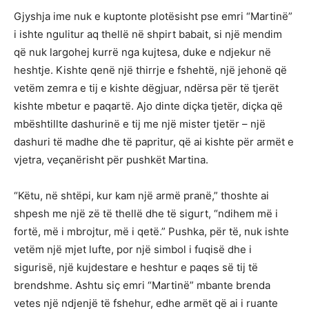
Gjyshja ime nuk e kuptonte plotësisht pse emri “Martinë”
i ishte ngulitur aq thellë në shpirt babait, si një mendim
që nuk largohej kurrë nga kujtesa, duke e ndjekur në
heshtje. Kishte qenë një thirrje e fshehtë, një jehonë që
vetëm zemra e tij e kishte dëgjuar, ndërsa për të tjerët
kishte mbetur e paqartë. Ajo dinte diçka tjetër, diçka që
mbështillte dashurinë e tij me një mister tjetër – një
dashuri të madhe dhe të papritur, që ai kishte për armët e
vjetra, veçanërisht për pushkët Martina.
“Këtu, në shtëpi, kur kam një armë pranë,” thoshte ai
shpesh me një zë të thellë dhe të sigurt, “ndihem më i
fortë, më i mbrojtur, më i qetë.” Pushka, për të, nuk ishte
vetëm një mjet lufte, por një simbol i fuqisë dhe i
sigurisë, një kujdestare e heshtur e paqes së tij të
brendshme. Ashtu siç emri “Martinë” mbante brenda
vetes një ndjenjë të fshehur, edhe armët që ai i ruante