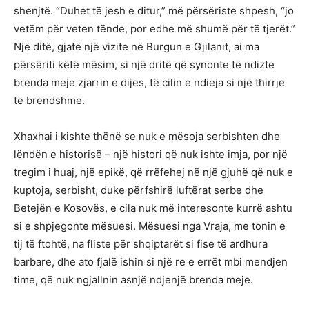
shenjtë. “Duhet të jesh e ditur,” më përsëriste shpesh, “jo
vetëm për veten tënde, por edhe më shumë për të tjerët.”
Një ditë, gjatë një vizite në Burgun e Gjilanit, ai ma
përsëriti këtë mësim, si një dritë që synonte të ndizte
brenda meje zjarrin e dijes, të cilin e ndieja si një thirrje
të brendshme.
Xhaxhai i kishte thënë se nuk e mësoja serbishten dhe
lëndën e historisë – një histori që nuk ishte imja, por një
tregim i huaj, një epikë, që rrëfehej në një gjuhë që nuk e
kuptoja, serbisht, duke përfshirë luftërat serbe dhe
Betejën e Kosovës, e cila nuk më interesonte kurrë ashtu
si e shpjegonte mësuesi. Mësuesi nga Vraja, me tonin e
tij të ftohtë, na fliste për shqiptarët si fise të ardhura
barbare, dhe ato fjalë ishin si një re e errët mbi mendjen
time, që nuk ngjallnin asnjë ndjenjë brenda meje.