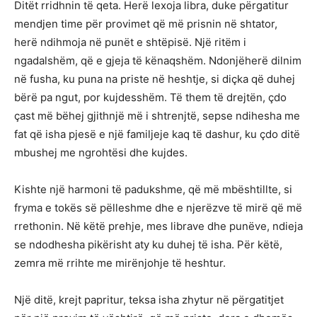
Ditët rridhnin të qeta. Herë lexoja libra, duke përgatitur
mendjen time për provimet që më prisnin në shtator,
herë ndihmoja në punët e shtëpisë. Një ritëm i
ngadalshëm, që e gjeja të kënaqshëm. Ndonjëherë dilnim
në fusha, ku puna na priste në heshtje, si diçka që duhej
bërë pa ngut, por kujdesshëm. Të them të drejtën, çdo
çast më bëhej gjithnjë më i shtrenjtë, sepse ndihesha me
fat që isha pjesë e një familjeje kaq të dashur, ku çdo ditë
mbushej me ngrohtësi dhe kujdes.
Kishte një harmoni të padukshme, që më mbështillte, si
fryma e tokës së pëlleshme dhe e njerëzve të mirë që më
rrethonin. Në këtë prehje, mes librave dhe punëve, ndieja
se ndodhesha pikërisht aty ku duhej të isha. Për këtë,
zemra më rrihte me mirënjohje të heshtur.
Një ditë, krejt papritur, teksa isha zhytur në përgatitjet