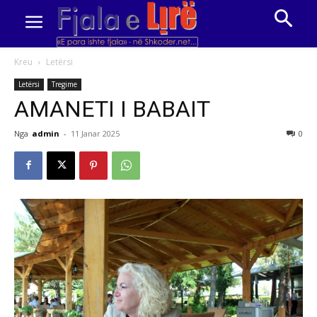
Kreu
Letërsi
Letërsi
Tregime
AMANETI I BABAIT
Nga
admin
-
11 Janar 2025
0