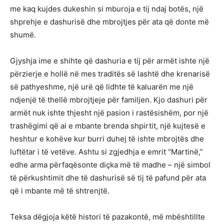
me kaq kujdes dukeshin si mburoja e tij ndaj botës, një
shprehje e dashurisë dhe mbrojtjes për ata që donte më
shumë.
Gjyshja ime e shihte që dashuria e tij për armët ishte një
përzierje e hollë në mes traditës së lashtë dhe krenarisë
së pathyeshme, një urë që lidhte të kaluarën me një
ndjenjë të thellë mbrojtjeje për familjen. Kjo dashuri për
armët nuk ishte thjesht një pasion i rastësishëm, por një
trashëgimi që ai e mbante brenda shpirtit, një kujtesë e
heshtur e kohëve kur burri duhej të ishte mbrojtës dhe
luftëtar i të vetëve. Ashtu si zgjedhja e emrit “Martinë,”
edhe arma përfaqësonte diçka më të madhe – një simbol
të përkushtimit dhe të dashurisë së tij të pafund për ata
që i mbante më të shtrenjtë.
Teksa dëgjoja këtë histori të pazakontë, më mbështillte