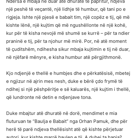
Ndërsa e mbaja në duar atë dhuratë të papritur, ndjeva
një peshë të veçantë, një lidhje të humbur, që tani po e
rigjeja. Ishte një pjesë e babait tim, një copëz e tij, që më
kishte lënë, një kujtim që më ngushëllonte në një kohë,
kur për të kisha nevojë më shumë se kurrë – për ta ndier
praninë e tij, për ta njohur më mirë. Por, në atë moment
të çuditshëm, ndihesha sikur mbaja kujtimin e tij në duar,
në njëfarë mënyre, e kisha humbur atë përgjithmonë.
Kjo ndjenjë e thellë e humbjes dhe e përkatësisë, mbetej
e ngjizur në ajrin mes nesh, duke e bërë çdo frymë të
ndihej si një pëshpëritje e së kaluarës, një kujtim i thellë,
që lundronte në detin e ndjenjave tona.
Duke mbajtur atë dhuratë në dorë, mendimet e mia
fluturuan te “Baulja e Babait” nga Orhan Pamuk, dhe për
herë të parë ndjeva thellësisht atë që kishte përjetuar
autori, kur kishte marrë baulen e tij. A duhej ta hapja?