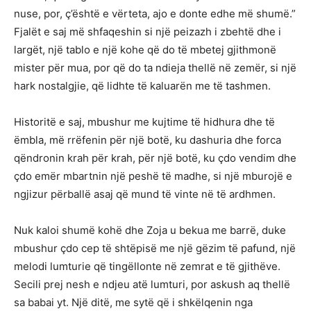
nuse, por, ç’është e vërteta, ajo e donte edhe më shumë.”
Fjalët e saj më shfaqeshin si një peizazh i zbehtë dhe i
largët, një tablo e një kohe që do të mbetej gjithmonë
mister për mua, por që do ta ndieja thellë në zemër, si një
hark nostalgjie, që lidhte të kaluarën me të tashmen.
Historitë e saj, mbushur me kujtime të hidhura dhe të
ëmbla, më rrëfenin për një botë, ku dashuria dhe forca
qëndronin krah për krah, për një botë, ku çdo vendim dhe
çdo emër mbartnin një peshë të madhe, si një mburojë e
ngjizur përballë asaj që mund të vinte në të ardhmen.
Nuk kaloi shumë kohë dhe Zoja u bekua me barrë, duke
mbushur çdo cep të shtëpisë me një gëzim të pafund, një
melodi lumturie që tingëllonte në zemrat e të gjithëve.
Secili prej nesh e ndjeu atë lumturi, por askush aq thellë
sa babai yt. Një ditë, me sytë që i shkëlqenin nga