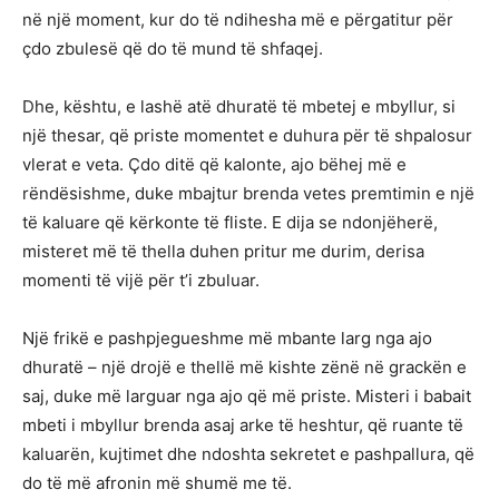
në një moment, kur do të ndihesha më e përgatitur për
çdo zbulesë që do të mund të shfaqej.
Dhe, kështu, e lashë atë dhuratë të mbetej e mbyllur, si
një thesar, që priste momentet e duhura për të shpalosur
vlerat e veta. Çdo ditë që kalonte, ajo bëhej më e
rëndësishme, duke mbajtur brenda vetes premtimin e një
të kaluare që kërkonte të fliste. E dija se ndonjëherë,
misteret më të thella duhen pritur me durim, derisa
momenti të vijë për t’i zbuluar.
Një frikë e pashpjegueshme më mbante larg nga ajo
dhuratë – një drojë e thellë më kishte zënë në grackën e
saj, duke më larguar nga ajo që më priste. Misteri i babait
mbeti i mbyllur brenda asaj arke të heshtur, që ruante të
kaluarën, kujtimet dhe ndoshta sekretet e pashpallura, që
do të më afronin më shumë me të.