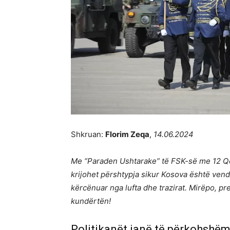
Shkruan:
Florim Zeqa
,
14.06.2024
Me “Paraden Ushtarake” të FSK-së me 12 Qe
krijohet përshtypja sikur Kosova është vendi 
kërcënuar nga lufta dhe trazirat. Mirëpo, p
kundërtën!
Politikanët janë të përkohshëm