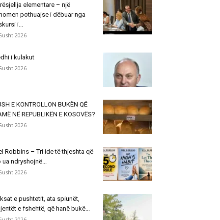
rësjellja elementare – një
nomen pothuajse i dëbuar nga
skursi i...
Gusht 2026
dhi i kulakut
Gusht 2026
USH E KONTROLLON BUKËN QË
AMË NË REPUBLIKËN E KOSOVËS?
Gusht 2026
l Robbins – Tri ide të thjeshta që
 ua ndryshojnë...
Gusht 2026
ksat e pushtetit, ata spiunët,
jentët e fshehtë, që hanë bukë...
Gusht 2026