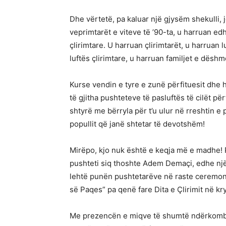
Dhe vërtetë, pa kaluar një gjysëm shekulli, 
veprimtarët e viteve të ’90-ta, u harruan ed
çlirimtare. U harruan çlirimtarët, u harruan l
luftës çlirimtare, u harruan familjet e dësh
Kurse vendin e tyre e zunë përfituesit dhe h
të gjitha pushteteve të pasluftës të cilët pë
shtyrë me bërryla për t’u ulur në rreshtin e 
popullit që janë shtetar të devotshëm!
Mirëpo, kjo nuk është e keqja më e madhe! P
pushteti siq thoshte Adem Demaçi, edhe një
lehtë punën pushtetarëve në raste ceremonial
së Paqes” pa qenë fare Dita e Çlirimit në kr
Me prezencën e miqve të shumtë ndërkombëta