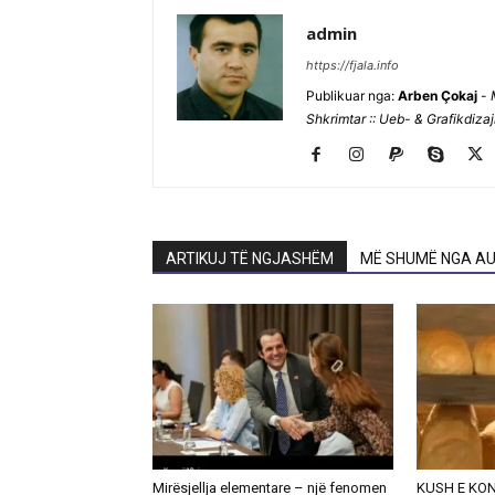
admin
https://fjala.info
Publikuar nga:
Arben Çokaj
-
Shkrimtar :: Ueb- & Grafikdiza
ARTIKUJ TË NGJASHËM
MË SHUMË NGA AU
Mirësjellja elementare – një fenomen
KUSH E KO