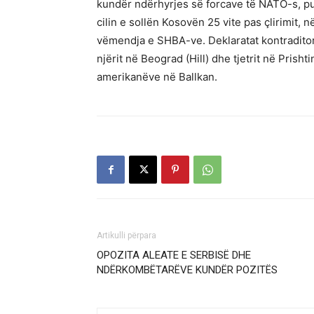
kundër ndërhyrjes së forcave të NATO-s, pus
cilin e sollën Kosovën 25 vite pas çlirimit,
vëmendja e SHBA-ve. Deklaratat kontradito
njërit në Beograd (Hill) dhe tjetrit në Pri
amerikanëve në Ballkan.
Artikulli përpara
OPOZITA ALEATE E SERBISË DHE
NDËRKOMBËTARËVE KUNDËR POZITËS