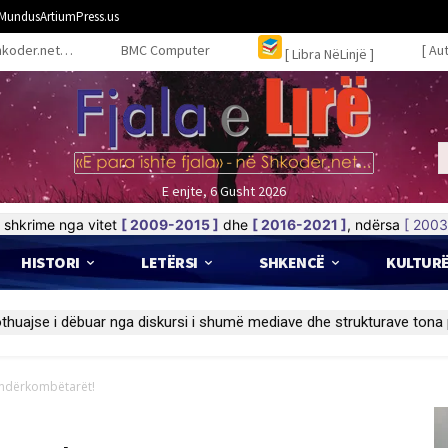
MundusArtiumPress.us
hkoder.net…
BMC Computer
[ Au
[ Libra NëLinjë ]
E enjte, 6 Gusht 2026
shkrime nga vitet
[ 2009-2015 ]
dhe
[ 2016-2021 ]
, ndërsa
[ 2003
HISTORI
LETËRSI
SHKENCË
KULTUR
a ndërkombëtarët!