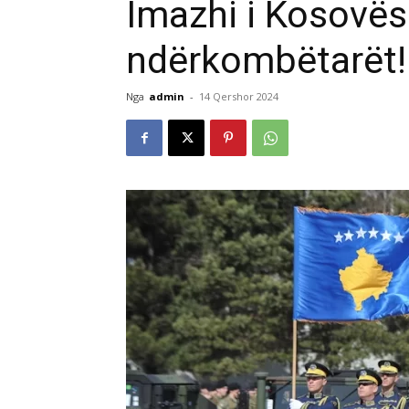
Imazhi i Kosovës 
ndërkombëtarët!
Nga
admin
-
14 Qershor 2024