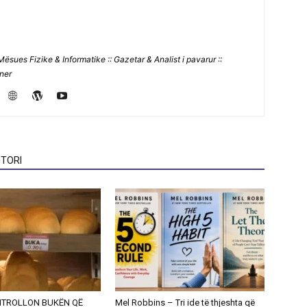
Mësues Fizike & Informatike :: Gazetar & Analist i pavarur ::
jner
TORI
NTROLLON BUKËN QË
Mel Robbins – Tri ide të thjeshta që