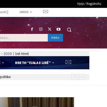
Hyrje / Regjistrohu
torët ]
ARKIVI
Kërko
Kërko...
 – 2009 ]
(
në html
)
Ë
RRETH “FJALA E LIRË”