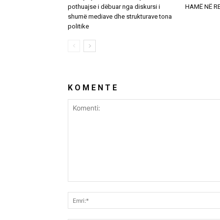
pothuajse i dëbuar nga diskursi i
HAMË NË R
shumë mediave dhe strukturave tona
politike
K O M E N T E