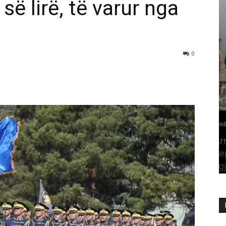
së lirë, të varur nga
0