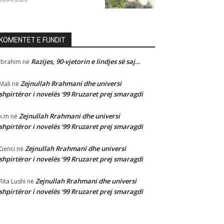
KOMENTET E FUNDIT
Razijes, 90-vjetorin e lindjes së saj…
Ibrahim
në
Zejnullah Rrahmani dhe universi
Mali
në
shpirtëror i novelës ‘99 Rruzaret prej smaragdi
Zejnullah Rrahmani dhe universi
k.m
në
shpirtëror i novelës ‘99 Rruzaret prej smaragdi
Zejnullah Rrahmani dhe universi
Genci
në
shpirtëror i novelës ‘99 Rruzaret prej smaragdi
Zejnullah Rrahmani dhe universi
Rita Lushi
në
shpirtëror i novelës ‘99 Rruzaret prej smaragdi