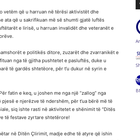
jo vetëm që u harruan në tërësi aktivistët dhe
he ata që u sakrifikuan më së shumti gjatë luftës
uftëtarët e lirisë, u harruan invalidët dhe veteranët e
morëve.
A
amshorët e politikës ditore, zuzarët dhe zvarranikët e
rfituan nga të gjitha pushtetet e pasluftës, duke u
S
parë të gardës shtetëore, për t’u dukur në syrin e
B
ër fatin e keq, u joshen me nga një “zallog” nga
 pjesë e njerëzve të ndershëm, për t’ua bërë më të
e, siq ishte rasti në aktivitetet e shënimit të “Ditës
ye të festave zyrtare shtetërore!
r në Ditën Çlirimit, madje edhe të atyre që ishin