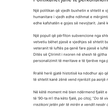
Një politikan që vjedh buxhetin e shtetit e v
humanitare i vjedh edhe ndihmat e mërgimtar
edhe kafshatën e gojes së nevojtarit. Janë 
Një popull që përfiton subvencione nga sht
vetvetiu bëhet pjesë e vjedhjes së shtetit b
veteranit të luftës pa qenë fare pjesë e luftë
Ditës së Çlirimit i nxoren në shesh të gjitha
personalizimit të meritave e të tjerëve nga p
Rrallë herë gjatë histotisë ka ndodhur ajo q
të shtetit kanë zënë vend njerëzit pa asnjë 
Në këtë moment më bien ndërmend fjalët e baba
të ’90-ta m’i tha këto fjalë, po citoj; “
Do të vi
rrezikoni jetën për të mirën e vendit nesër d