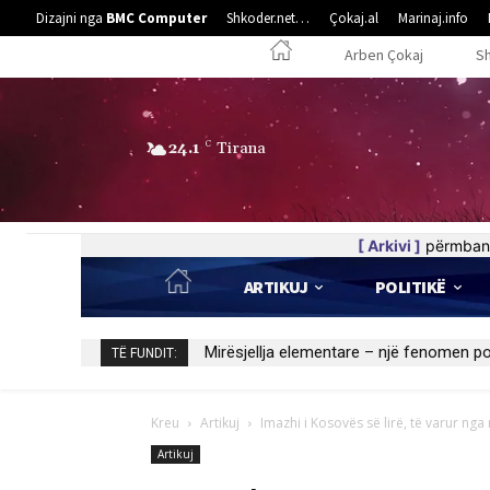
Dizajni nga
BMC Computer
Shkoder.net…
Çokaj.al
Marinaj.info
Arben Çokaj
S
24.1
C
Tirana
[ Arkivi ]
përmban 
ARTIKUJ
POLITIKË
Kedhi i kulakut
TË FUNDIT:
Kreu
Artikuj
Imazhi i Kosovës së lirë, të varur ng
Artikuj