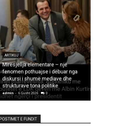
ARTIKUJ
Mirësjellja elementare – një
fenomen pothuajse i dëbuar nga
LETËRSI
diskursi i shumë mediave dhe
strukturave tona politike
Kedhi i kulakut
admin
-
6 Gusht 2026
0
admin
-
6 Gusht 20
POSTIMET E FUNDIT