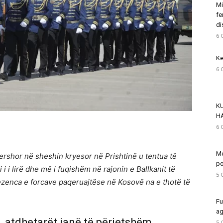
Mi
fe
di
6 
Ke
6 
K
H
6 
Me
rshor në sheshin kryesor në Prishtinë u tentua të
po
i i lirë dhe më i fuqishëm në rajonin e Ballkanit të
5 
rezenca e forcave paqeruajtëse në Kosovë na e thotë të
Fu
ag
, atdhetarët janë të përjetshëm
5 