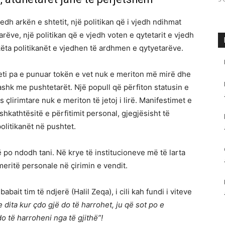
jedh arkën e shtetit, një politikan që i vjedh ndihmat
ëve, një politikan që e vjedh voten e qytetarit e vjedh
këta politikanët e vjedhen të ardhmen e qytyetarëve.
eti pa e punuar tokën e vet nuk e meriton më mirë dhe
ashk me pushtetarët. Një popull që përfiton statusin e
s çlirimtare nuk e meriton të jetoj i lirë. Manifestimet e
 shkathtësitë e përfitimit personal, gjegjësisht të
olitikanët në pushtet.
ë po ndodh tani. Në krye të institucioneve më të larta
meritë personale në çirimin e vendit.
it tim të ndjerë (Halil Zeqa), i cili kah fundi i viteve
e dita kur çdo gjë do të harrohet, ju që sot po e
o të harroheni nga të gjithë”!