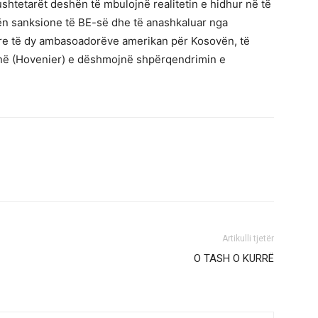
htetarët deshën të mbulojnë realitetin e hidhur në të
 nën sanksione të BE-së dhe të anashkaluar nga
re të dy ambasoadorëve amerikan për Kosovën, të
shtinë (Hovenier) e dëshmojnë shpërqendrimin e
Artikulli tjetër
O TASH O KURRË