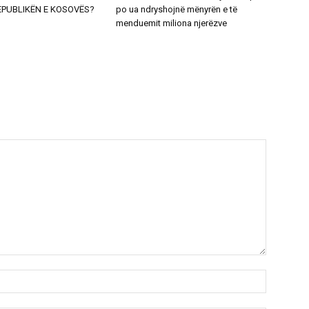
EPUBLIKËN E KOSOVËS?
po ua ndryshojnë mënyrën e të
menduemit miliona njerëzve