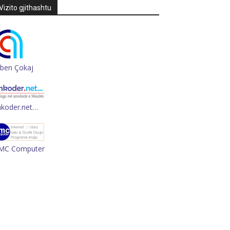
Vizito gjithashtu
rben Çokaj
hkoder.net…
MC Computer