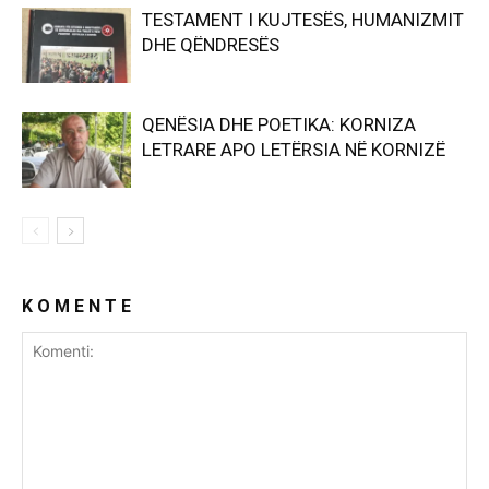
TESTAMENT I KUJTESËS, HUMANIZMIT
DHE QËNDRESËS
QENËSIA DHE POETIKA: KORNIZA
LETRARE APO LETËRSIA NË KORNIZË
K O M E N T E