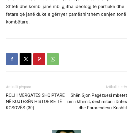
Shteti dhe kombi janë mbi gjitha ideologjitë partiake dhe
fetare që janë duke e gërryer pamëshirshëm qenjen tonë
kombëtare.
Artikulli përpara
Artikulli tjetër
ROLI I MËRGATËS SHQIPTARE
Shën Gjon Pagëzuesi mbetet
NË KUJTESËN HISTORIKE TË
zëri i kthimit, dëshmitari i Dritës
KOSOVËS (30)
dhe Pararendësi i Krishtit