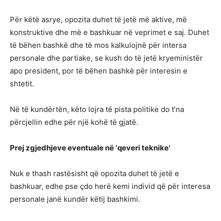
Për këtë asrye, opozita duhet të jetë më aktive, më
konstruktive dhe më e bashkuar në veprimet e saj. Duhet
të bëhen bashkë dhe të mos kalkulojnë për intersa
personale dhe partiake, se kush do të jetë kryeministër
apo president, por të bëhen bashkë për interesin e
shtetit.
Në të kundërtën, këto lojra të pista politike do t’na
përcjellin edhe për një kohë të gjatë.
Prej zgjedhjeve eventuale në ‘qeveri teknike’
Nuk e thash rastësisht që opozita duhet të jetë e
bashkuar, edhe pse çdo herë kemi individ që për interesa
personale janë kundër këtij bashkimi.