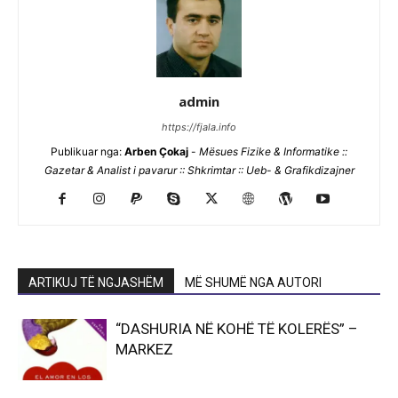
admin
https://fjala.info
Publikuar nga:
Arben Çokaj
-
Mësues Fizike & Informatike ::
Gazetar & Analist i pavarur :: Shkrimtar :: Ueb- & Grafikdizajner
ARTIKUJ TË NGJASHËM
MË SHUMË NGA AUTORI
“DASHURIA NË KOHË TË KOLERËS” –
MARKEZ