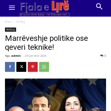
Kreu
Artikuj
Artikuj
Marrëveshje politike ose
qeveri teknike!
Nga
admin
-
24 Qershor 2026
0