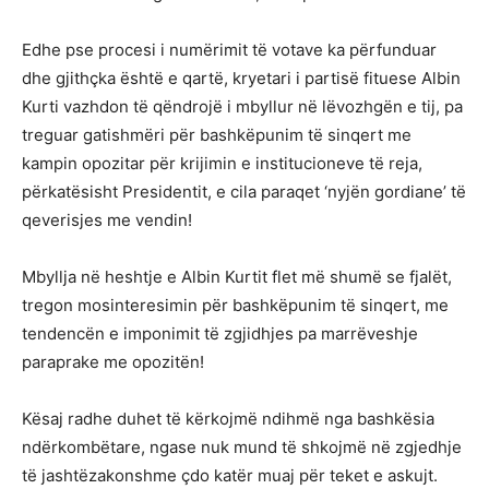
Edhe pse procesi i numërimit të votave ka përfunduar
dhe gjithçka është e qartë, kryetari i partisë fituese Albin
Kurti vazhdon të qëndrojë i mbyllur në lëvozhgën e tij, pa
treguar gatishmëri për bashkëpunim të sinqert me
kampin opozitar për krijimin e institucioneve të reja,
përkatësisht Presidentit, e cila paraqet ‘nyjën gordiane’ të
qeverisjes me vendin!
Mbyllja në heshtje e Albin Kurtit flet më shumë se fjalët,
tregon mosinteresimin për bashkëpunim të sinqert, me
tendencën e imponimit të zgjidhjes pa marrëveshje
paraprake me opozitën!
Kësaj radhe duhet të kërkojmë ndihmë nga bashkësia
ndërkombëtare, ngase nuk mund të shkojmë në zgjedhje
të jashtëzakonshme çdo katër muaj për teket e askujt.