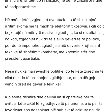
financiare, shtetit do t’i shkaktojnë dëme zinxhirore dhe
të pariparueshme.
Në anën tjetër, zgjedhjet eventuale do të shkaktojnë
irritim akoma më të madh të elektoratit kosovar, i cili do t’i
bojkotojë në mënyrë masive zgjedhjet, ku si rezultat i atij
bojkoti, zgjedhjet nuk do të sjellin qeveri të re politike,
por do të imponohet zgjedhja e një qeverie krejtësisht
teknike të shpëtimit kombëtar, me kryeministër dhe
president apartiakë.
Nëse nuk ka marrëveshje politike, do të ketë zgjedhje të
cilat nuk do të prodhojnë zgjidhje, por, do ta dërgojnë
vendin drejt në qeverie teknike!
Kjo është dëshira dhe qëllimi im si apartiakë për të
evituar këtë cikël të zgjedhjeve të pafundme, e jo për ta
favorizuar apo ndëshkuar një subjekt të caktuar politik.