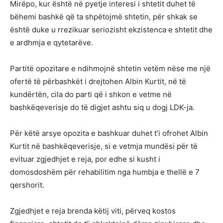
Mirëpo, kur është në pyetje interesi i shtetit duhet të
bëhemi bashkë që ta shpëtojmë shtetin, për shkak se
është duke u rrezikuar seriozisht ekzistenca e shtetit dhe
e ardhmja e qytetarëve.
Partitë opozitare e ndihmojnë shtetin vetëm nëse me një
ofertë të përbashkët i drejtohen Albin Kurtit, në të
kundërtën, cila do parti që i shkon e vetme në
bashkëqeverisje do të digjet ashtu siq u dogj LDK-ja.
Për këtë arsye opozita e bashkuar duhet t’i ofrohet Albin
Kurtit në bashkëqeverisje, si e vetmja mundësi për të
evituar zgjedhjet e reja, por edhe si kusht i
domosdoshëm për rehabilitim nga humbja e thellë e 7
qershorit.
Zgjedhjet e reja brenda këtij viti, përveq kostos