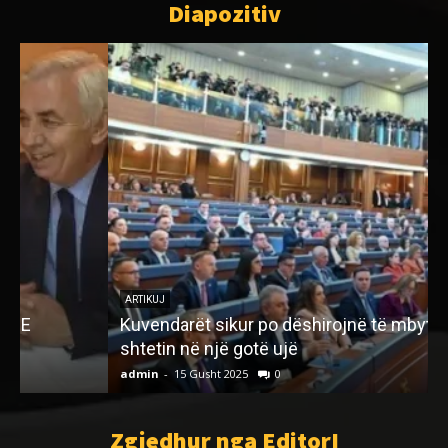
Diapozitiv
ARTIKUJ
Kuvendarët sikur po dëshirojnë të mbytin
shtetin në një gotë ujë
admin
-
15 Gusht 2025
0
a
Zgjedhur nga EditorI