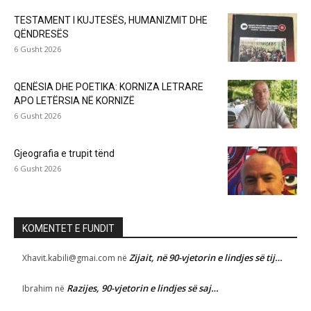
TESTAMENT I KUJTESËS, HUMANIZMIT DHE
QËNDRESËS
6 Gusht 2026
QENËSIA DHE POETIKA: KORNIZA LETRARE
APO LETËRSIA NË KORNIZË
6 Gusht 2026
Gjeografia e trupit tënd
6 Gusht 2026
KOMENTET E FUNDIT
Zijait, në 90-vjetorin e lindjes së tij…
Xhavit.kabili@gmai.com
në
Razijes, 90-vjetorin e lindjes së saj…
Ibrahim
në