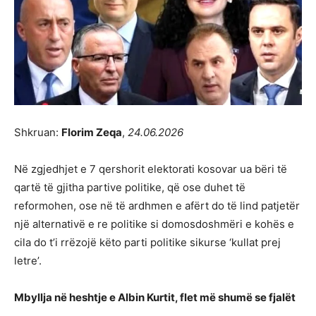
Shkruan:
Florim Zeqa
,
24.06.2026
Në zgjedhjet e 7 qershorit elektorati kosovar ua bëri të
qartë të gjitha partive politike, që ose duhet të
reformohen, ose në të ardhmen e afërt do të lind patjetër
një alternativë e re politike si domosdoshmëri e kohës e
cila do t’i rrëzojë këto parti politike sikurse ‘kullat prej
letre’.
Mbyllja në heshtje e Albin Kurtit, flet më shumë se fjalët