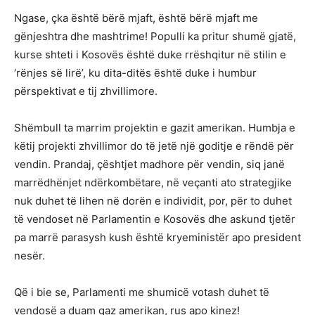
Ngase, çka është bërë mjaft, është bërë mjaft me
gënjeshtra dhe mashtrime! Populli ka pritur shumë gjatë,
kurse shteti i Kosovës është duke rrëshqitur në stilin e
‘rënjes së lirë’, ku dita-ditës është duke i humbur
përspektivat e tij zhvillimore.
Shëmbull ta marrim projektin e gazit amerikan. Humbja e
këtij projekti zhvillimor do të jetë një goditje e rëndë për
vendin. Prandaj, çështjet madhore për vendin, siq janë
marrëdhënjet ndërkombëtare, në veçanti ato strategjike
nuk duhet të lihen në dorën e individit, por, për to duhet
të vendoset në Parlamentin e Kosovës dhe askund tjetër
pa marrë parasysh kush është kryeministër apo president
nesër.
Që i bie se, Parlamenti me shumicë votash duhet të
vendosë a duam gaz amerikan, rus apo kinez!