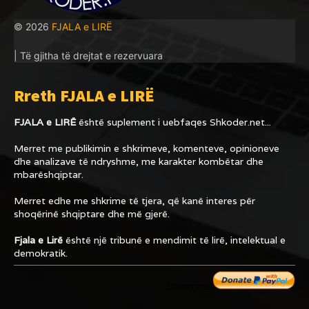
© 2026
FJALA e LIRË
| Të gjitha të drejtat e rezervuara
Rreth FJALA e LIRË
FJALA e LIRË
është suplement i uebfaqes
Shkoder.net...
Merret me publikimin e shkrimeve, komenteve, opinioneve
dhe analizave të ndryshme, me karakter kombëtar dhe
mbarëshqiptar.
Merret edhe me shkrime të tjera, që kanë interes për
shoqërinë shqiptare dhe më gjerë.
Fjala e Lirë
është një tribunë e mendimit të lirë, intelektual e
demokratik.
Dhuro me