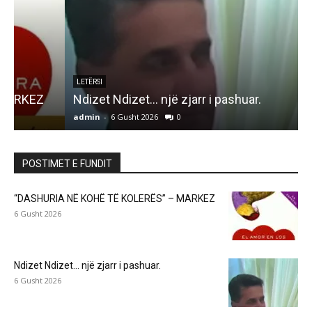
LETËRSI
Ndizet Ndizet… një zjarr i pashuar.
admin
-
6 Gusht 2026
0
a
POSTIMET E FUNDIT
“DASHURIA NË KOHË TË KOLERËS” – MARKEZ
6 Gusht 2026
Ndizet Ndizet… një zjarr i pashuar.
6 Gusht 2026