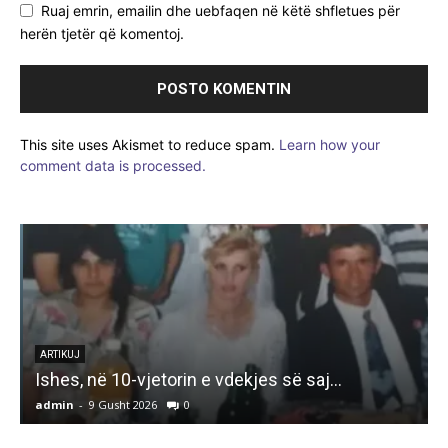
Ruaj emrin, emailin dhe uebfaqen në këtë shfletues për
herën tjetër që komentoj.
This site uses Akismet to reduce spam.
Learn how your
comment data is processed.
K
ARTIKUJ
Ishes, në 10-vjetorin e vdekjes së saj…
admin
-
9 Gusht 2026
0
a