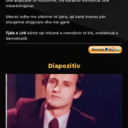
dhe analizave të ndryshme, me karakter kombëtar dhe
mbarëshqiptar.
Merret edhe me shkrime të tjera, që kanë interes për
shoqërinë shqiptare dhe më gjerë.
Fjala e Lirë
është një tribunë e mendimit të lirë, intelektual e
demokratik.
Dhuro me
Diapozitiv