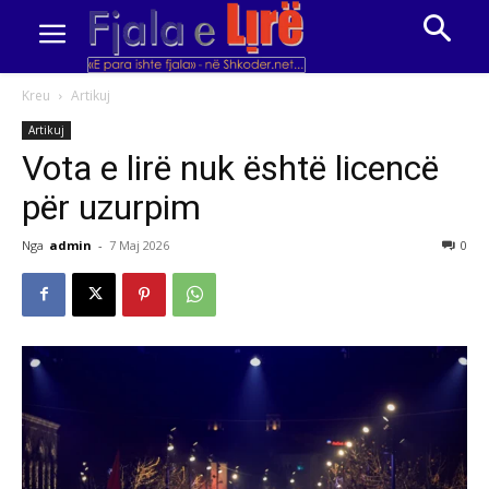
Kreu
Artikuj
Artikuj
Vota e lirë nuk është licencë
për uzurpim
Nga
admin
-
7 Maj 2026
0