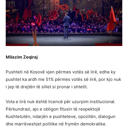
Milazim Zeqiraj
Pushteti në Kosovë vjen përmes votës së lirë, edhe ky
pushtet ka ardh me 51% përmes votës së lirë, por kjo nuk
i jep të drejtën të sillet si pronar i shtetit.
Vota e lirë nuk është licencë për uzurpim institucional.
Përkundrazi, ajo e obligon fitusin të respektojë
Kushtetutën, ndarjën e pushteteve, opozitën, dialogun
dhe marrëveshjet politike në frymën demokratike.