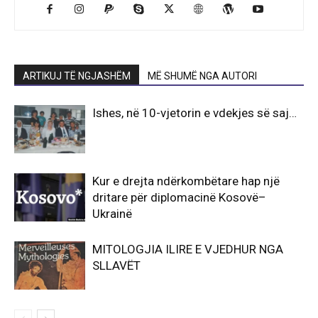
ARTIKUJ TË NGJASHËM
MË SHUMË NGA AUTORI
Ishes, në 10-vjetorin e vdekjes së saj…
Kur e drejta ndërkombëtare hap një
dritare për diplomacinë Kosovë–
Ukrainë
MITOLOGJIA ILIRE E VJEDHUR NGA
SLLAVËT