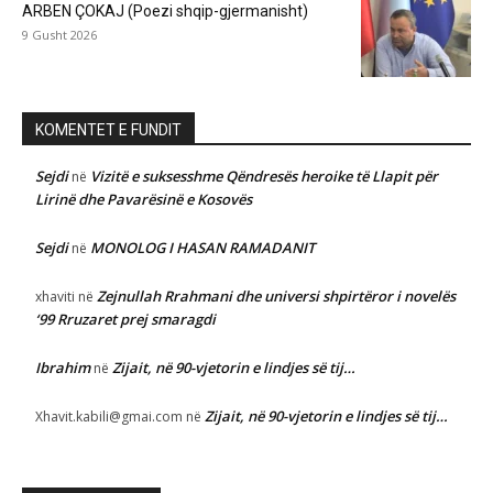
ARBEN ÇOKAJ (Poezi shqip-gjermanisht)
9 Gusht 2026
KOMENTET E FUNDIT
Sejdi
Vizitë e suksesshme Qëndresës heroike të Llapit për
në
Lirinë dhe Pavarësinë e Kosovës
Sejdi
MONOLOG I HASAN RAMADANIT
në
Zejnullah Rrahmani dhe universi shpirtëror i novelës
xhaviti
në
‘99 Rruzaret prej smaragdi
Ibrahim
Zijait, në 90-vjetorin e lindjes së tij…
në
Zijait, në 90-vjetorin e lindjes së tij…
Xhavit.kabili@gmai.com
në