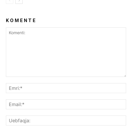
K O M E N T E