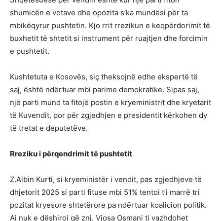
shumicën e votave dhe opozita s’ka mundësi për ta
mbikëqyrur pushtetin. Kjo rrit rrezikun e keqpërdorimit të
buxhetit të shtetit si instrument për ruajtjen dhe forcimin
e pushtetit.
Kushtetuta e Kosovës, siç theksojnë edhe ekspertë të
saj, është ndërtuar mbi parime demokratike. Sipas saj,
një parti mund ta fitojë postin e kryeministrit dhe kryetarit
të Kuvendit, por për zgjedhjen e presidentit kërkohen dy
të tretat e deputetëve.
Rreziku i përqendrimit të pushtetit
Z.Albin Kurti, si kryeministër i vendit, pas zgjedhjeve të
dhjetorit 2025 si parti fituse mbi 51% tentoi t’i marrë tri
pozitat kryesore shtetërore pa ndërtuar koalicion politik.
Ai nuk e dëshiroi që znj. Vjosa Osmani ti vazhdohet