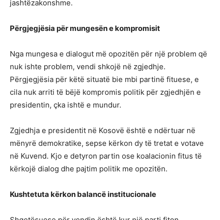
jashtëzakonshme.
Përgjegjësia për mungesën e kompromisit
Nga mungesa e dialogut më opozitën për një problem që
nuk ishte problem, vendi shkojë në zgjedhje.
Përgjegjësia për këtë situatë bie mbi partinë fituese, e
cila nuk arriti të bëjë kompromis politik për zgjedhjën e
presidentin, çka ishtë e mundur.
Zgjedhja e presidentit në Kosovë është e ndërtuar në
mënyrë demokratike, sepse kërkon dy të tretat e votave
në Kuvend. Kjo e detyron partin ose koalacionin fitus të
kërkojë dialog dhe pajtim politik me opozitën.
Kushtetuta kërkon balancë institucionale
Shqetësuese për vendin është kur një parti fiton