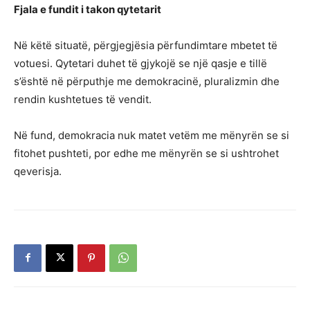
Fjala e fundit i takon qytetarit
Në këtë situatë, përgjegjësia përfundimtare mbetet të
votuesi. Qytetari duhet të gjykojë se një qasje e tillë
s’është në përputhje me demokracinë, pluralizmin dhe
rendin kushtetues të vendit.
Në fund, demokracia nuk matet vetëm me mënyrën se si
fitohet pushteti, por edhe me mënyrën se si ushtrohet
qeverisja.