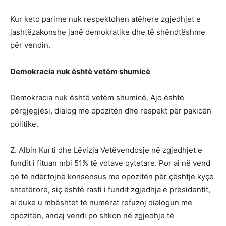
Kur keto parime nuk respektohen atëhere zgjedhjet e
jashtëzakonshe janë demokratike dhe të shëndtëshme
për vendin.
Demokracia nuk është vetëm shumicë
Demokracia nuk është vetëm shumicë. Ajo është
përgjegjësi, dialog me opozitën dhe respekt për pakicën
politike.
Z. Albin Kurti dhe Lëvizja Vetëvendosje në zgjedhjet e
fundit i fituan mbi 51% të votave qytetare. Por ai në vend
që të ndërtojnë konsensus me opozitën për çështje kyçe
shtetërore, siç është rasti i fundit zgjedhja e presidentit,
ai duke u mbështet të numërat refuzoj dialogun me
opozitën, andaj vendi po shkon në zgjedhje të