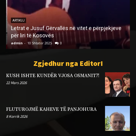
ARTIKUJ
r
Letrat e Jusuf Gërvallës në vitet e përpjekjeve
?
për liri të Kosovës
admin
-
10 Shtator 2025
0
a
Zgjedhur nga EditorI
KUSH ISHTE KUNDËR VJOSA OSMANIT?!
22 Mars 2026
FLUTUROJMË KAHEVE TË PANJOHURA
8 Korrik 2026