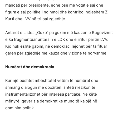
mandati për presidente, edhe pse me votat e saj dhe
figura e saj politike i ndihmoj dhe kontriboj ndjeshëm Z.
Kurti dhe LVV në tri pal zgjedhje.
Antaret e Listes „Guxo“ pa guxim më kauzen e Rugovizmit
e ka fragmentuar antarsin e LDK dhe e rritur partin LVV.
Kjo nuk është gabim, në demokraci lejohet për ta fituar
garën për zgjedhje me kauza dhe vizione të ndryshme.
Numërat dhe demokracia
Kur një pushtet mbështetet vetëm të numërat dhe
shmang dialogun me opozitën, shteti rrezikon të
instrumentalizohet për interesa partiake. Në këtë
mënyrë, qeverisja demokratike mund të kalojë në
dominim politik.