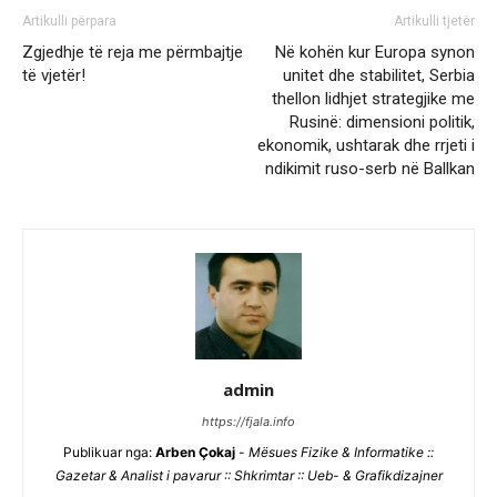
Artikulli përpara
Artikulli tjetër
Zgjedhje të reja me përmbajtje
Në kohën kur Europa synon
të vjetër!
unitet dhe stabilitet, Serbia
thellon lidhjet strategjike me
Rusinë: dimensioni politik,
ekonomik, ushtarak dhe rrjeti i
ndikimit ruso-serb në Ballkan
admin
https://fjala.info
Publikuar nga:
Arben Çokaj
-
Mësues Fizike & Informatike ::
Gazetar & Analist i pavarur :: Shkrimtar :: Ueb- & Grafikdizajner