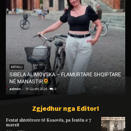
ARTIKUJ
SIBELA ALIMOVSKA – FLAMURTARE SHQIPTARE
NË MANASTIR
admin
-
19 Gusht 2024
0
a
Zgjedhur nga EditorI
Festat shtetërore të Kosovës, pa festën e 7
marsit