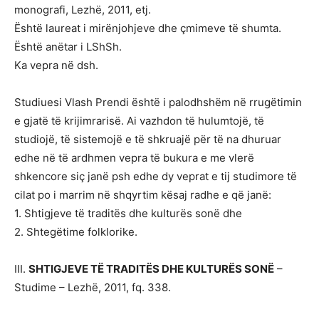
monografi, Lezhë, 2011, etj.
Është laureat i mirënjohjeve dhe çmimeve të shumta.
Është anëtar i LShSh.
Ka vepra në dsh.
Studiuesi Vlash Prendi është i palodhshëm në rrugëtimin
e gjatë të krijimrarisë. Ai vazhdon të hulumtojë, të
studiojë, të sistemojë e të shkruajë për të na dhuruar
edhe në të ardhmen vepra të bukura e me vlerë
shkencore siç janë psh edhe dy veprat e tij studimore të
cilat po i marrim në shqyrtim kësaj radhe e që janë:
1. Shtigjeve të traditës dhe kulturës sonë dhe
2. Shtegëtime folklorike.
III.
SHTIGJEVE TË TRADITËS DHE KULTURËS SONË
–
Studime – Lezhë, 2011, fq. 338.