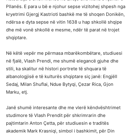
Pllanës. E para u bë e njohur sepse vizitohej shpesh nga
kryetrimi Gjergj Kastrioti bashkë me të shoqen Donikën,
ndërsa e dyta sepse në vitin 1638 u hap shkollë shqipe
dhe më vonë shkollë e mesme, ndër të parat në trojet
shqiptare.
Në këtë vepër me përmasa mbarëkombëtare, studiuesi
në fjalë, Vlash Prendi, me shumë elegancë gjuhe dhe
stili, ka skalitur në histori portrete të shquara të
albanologjisë e të kulturës shqiptare siç janë: Engjëll
Sedaj, Milan Shuflai, Ndue Bytyqi, Çezar Rica, Gjon
Marku, etj.
Janë shumë interesante dhe me vlerë këndvështrimet
studimore të Vlash Prendit për shkrimrarin dhe
pajtimtarin Anton Çetta, për studiuesin e traditës
akademik Mark Krasniqi, simbol i bashkimit, për Din