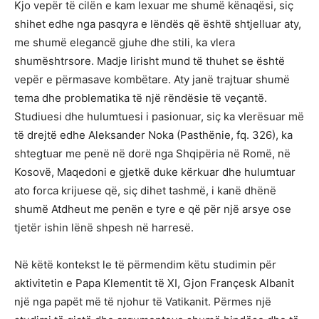
Kjo vepër të cilën e kam lexuar me shumë kënaqësi, siç
shihet edhe nga pasqyra e lëndës që është shtjelluar aty,
me shumë elegancë gjuhe dhe stili, ka vlera
shumështrsore. Madje lirisht mund të thuhet se është
vepër e përmasave kombëtare. Aty janë trajtuar shumë
tema dhe problematika të një rëndësie të veçantë.
Studiuesi dhe hulumtuesi i pasionuar, siç ka vlerësuar më
të drejtë edhe Aleksander Noka (Pasthënie, fq. 326), ka
shtegtuar me penë në dorë nga Shqipëria në Romë, në
Kosovë, Maqedoni e gjetkë duke kërkuar dhe hulumtuar
ato forca krijuese që, siç dihet tashmë, i kanë dhënë
shumë Atdheut me penën e tyre e që për një arsye ose
tjetër ishin lënë shpesh në harresë.
Në këtë kontekst le të përmendim këtu studimin për
aktivitetin e Papa Klementit të XI, Gjon Françesk Albanit
një nga papët më të njohur të Vatikanit. Përmes një