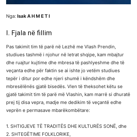
Nga:
Isak A H M E T I
I. Fjala në fillim
Pas takimit tim të parë në Lezhë me Vlash Prendin,
studiues tashmë i njohur në letrat shqipe, kam mbajtur
dhe ruajtur kujtime dhe mbresa të pashlyeshme dhe të
veçanta edhe për faktin se ai ishte jo vetëm studiues
tepër i ditur por edhe njeri shumë i këndshëm dhe
mbresëlënës gjatë bisedës. Vlen të theksohet këtu se
gjatë takimit tim të parë më Vlashin, kam marrë si dhuratë
prej tij disa vepra, madje me dedikim të veçantë edhe
veprën e permasave mbarëkombëtare:
1. SHTIGJEVE TË TRADITËS DHE KULTURËS SONË, dhe
2. SHTEGËTIME FOLKLORIKE,