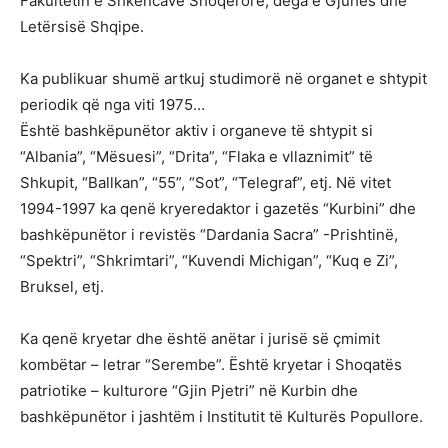
Fakultetin e Shkencave Shoqërore, dega e Gjuhës dhe
Letërsisë Shqipe.
Ka publikuar shumë artkuj studimorë në organet e shtypit
periodik që nga viti 1975…
Është bashkëpunëtor aktiv i organeve të shtypit si
“Albania”, “Mësuesi”, “Drita”, “Flaka e vllaznimit” të
Shkupit, “Ballkan”, “55”, “Sot”, “Telegraf”, etj. Në vitet
1994-1997 ka qenë kryeredaktor i gazetës “Kurbini” dhe
bashkëpunëtor i revistës “Dardania Sacra” -Prishtinë,
“Spektri”, “Shkrimtari”, “Kuvendi Michigan”, “Kuq e Zi”,
Bruksel, etj.
Ka qenë kryetar dhe është anëtar i jurisë së çmimit
kombëtar – letrar “Serembe”. Është kryetar i Shoqatës
patriotike – kulturore “Gjin Pjetri” në Kurbin dhe
bashkëpunëtor i jashtëm i Institutit të Kulturës Popullore.