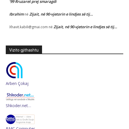
‘99 Rruzaret prej smaragdi
Ibrahim
Zijait, në 90-vjetorin e lindjes së tij…
në
Zijait, në 90-vjetorin e lindjes së tij…
Xhavit.kabili@gmai.com
në
Vizito gjithashtu
Arben Çokaj
Shkoder.net…
BMC Computer