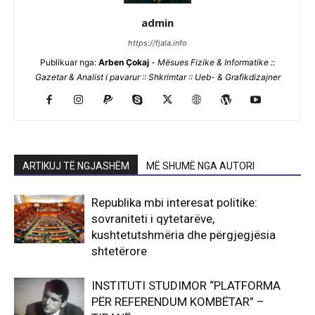
admin
https://fjala.info
Publikuar nga:
Arben Çokaj
-
Mësues Fizike & Informatike ::
Gazetar & Analist i pavarur :: Shkrimtar :: Ueb- & Grafikdizajner
ARTIKUJ TË NGJASHËM
MË SHUMË NGA AUTORI
Republika mbi interesat politike:
sovraniteti i qytetarëve,
kushtetutshmëria dhe përgjegjësia
shtetërore
INSTITUTI STUDIMOR “PLATFORMA
PËR REFERENDUM KOMBËTAR” –