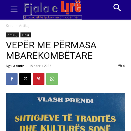
Kreu
Artikuj
Artikuj
Libra
VEPËR ME PËRMASA
MBARËKOMBËTARE
Nga
admin
-
15 Korrik 2025
0