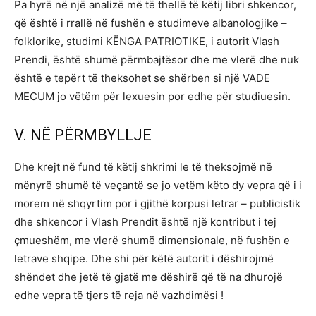
Pa hyrë në një analizë më të thellë të këtij libri shkencor,
që është i rrallë në fushën e studimeve albanologjike –
folklorike, studimi KËNGA PATRIOTIKE, i autorit Vlash
Prendi, është shumë përmbajtësor dhe me vlerë dhe nuk
është e tepërt të theksohet se shërben si një VADE
MECUM jo vëtëm për lexuesin por edhe për studiuesin.
V. NË PËRMBYLLJE
Dhe krejt në fund të këtij shkrimi le të theksojmë në
mënyrë shumë të veçantë se jo vetëm këto dy vepra që i i
morem në shqyrtim por i gjithë korpusi letrar – publicistik
dhe shkencor i Vlash Prendit është një kontribut i tej
çmueshëm, me vlerë shumë dimensionale, në fushën e
letrave shqipe. Dhe shi për këtë autorit i dëshirojmë
shëndet dhe jetë të gjatë me dëshirë që të na dhurojë
edhe vepra të tjers të reja në vazhdimësi !