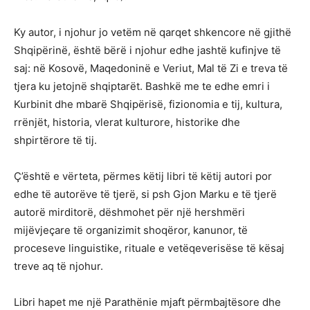
Ky autor, i njohur jo vetëm në qarqet shkencore në gjithë
Shqipërinë, është bërë i njohur edhe jashtë kufinjve të
saj: në Kosovë, Maqedoninë e Veriut, Mal të Zi e treva të
tjera ku jetojnë shqiptarët. Bashkë me te edhe emri i
Kurbinit dhe mbarë Shqipërisë, fizionomia e tij, kultura,
rrënjët, historia, vlerat kulturore, historike dhe
shpirtërore të tij.
Ç’është e vërteta, përmes këtij libri të këtij autori por
edhe të autorëve të tjerë, si psh Gjon Marku e të tjerë
autorë mirditorë, dëshmohet për një hershmëri
mijëvjeçare të organizimit shoqëror, kanunor, të
proceseve linguistike, rituale e vetëqeverisëse të kësaj
treve aq të njohur.
Libri hapet me një Parathënie mjaft përmbajtësore dhe