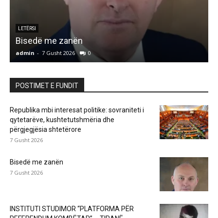
LETËRSI
Bisedë me zanën
admin
-
7 Gusht 2026
0
a
POSTIMET E FUNDIT
Republika mbi interesat politike: sovraniteti i
qytetarëve, kushtetutshmëria dhe
përgjegjësia shtetërore
7 Gusht 2026
Bisedë me zanën
7 Gusht 2026
INSTITUTI STUDIMOR “PLATFORMA PËR