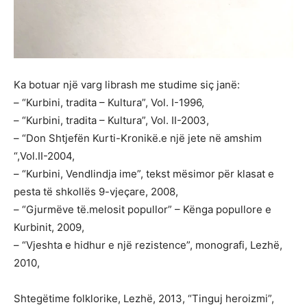
Ka botuar një varg librash me studime siç janë:
– “Kurbini, tradita – Kultura”, Vol. I-1996,
– “Kurbini, tradita – Kultura”, Vol. II-2003,
– “Don Shtjefën Kurti-Kronikë.e një jete në amshim
“,Vol.II-2004,
– “Kurbini, Vendlindja ime”, tekst mësimor për klasat e
pesta të shkollës 9-vjeçare, 2008,
– “Gjurmëve të.melosit popullor” – Kënga popullore e
Kurbinit, 2009,
– “Vjeshta e hidhur e një rezistence”, monografi, Lezhë,
2010,
Shtegëtime folklorike, Lezhë, 2013, “Tinguj heroizmi”,