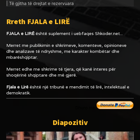
| Të gjitha të drejtat e rezervuara
Rreth FJALA e LIRË
FJALA e LIRË
është suplement i uebfaqes
Shkoder.net...
Merret me publikimin e shkrimeve, komenteve, opinioneve
dhe analizave të ndryshme, me karakter kombëtar dhe
mbarëshqiptar.
Merret edhe me shkrime të tjera, që kanë interes për
shoqërinë shqiptare dhe më gjerë.
Fjala e Lirë
është një tribunë e mendimit të lirë, intelektual e
demokratik.
Dhuro me
Diapozitiv