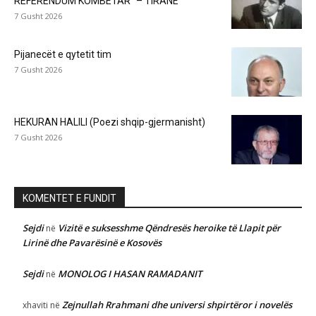
REFERENDUM KOMBËTAR” – TIRANË
7 Gusht 2026
Pijanecët e qytetit tim
7 Gusht 2026
HEKURAN HALILI (Poezi shqip-gjermanisht)
7 Gusht 2026
KOMENTET E FUNDIT
Sejdi
Vizitë e suksesshme Qëndresës heroike të Llapit për
në
Lirinë dhe Pavarësinë e Kosovës
Sejdi
MONOLOG I HASAN RAMADANIT
në
Zejnullah Rrahmani dhe universi shpirtëror i novelës
xhaviti
në