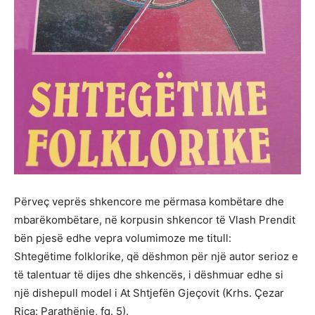
Përveç veprës shkencore me përmasa kombëtare dhe
mbarëkombëtare, në korpusin shkencor të Vlash Prendit
bën pjesë edhe vepra volumimoze me titull:
Shtegëtime folklorike, që dëshmon për një autor serioz e
të talentuar të dijes dhe shkencës, i dëshmuar edhe si
një dishepull model i At Shtjefën Gjeçovit (Krhs. Çezar
Rica: Parathënie, fq. 5).