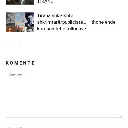
TIRANË
Tirana nuk kishte
shkrimtarë/publicistë… – thonë ende
komunistët e tollonave
K O M E N T E