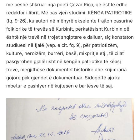
me peshë shkruar nga poeti Çezar Rica, që është edhe
redaktor i librit. Më pas vjen studimi: KËNGA PATRIOTIKE
(fq. 9-26), ku autori në mënyrë ekselente trajton pasurinë
folklorike të trevës së Kurbinit, përkatësisht Kurbinin që
është një trevë në trojet shqiptare e dalluar, siç konstaton
studiuesi në fjalë (vep. e cit. fq. 9), për patriotizëm,
kulturë, heroizëm, burrëri, besë, mikpritje etj., të cilat
pasqyrohen gjallërisht në këngën patriotike të këasj
treve, megjithëse dokumentet historike dhe krijimraria
gojore pak gjendet e dokumentuar. Sidoqoftë ajo ka
mbetur e pashlyer në kujtesën e bartësve të saj.