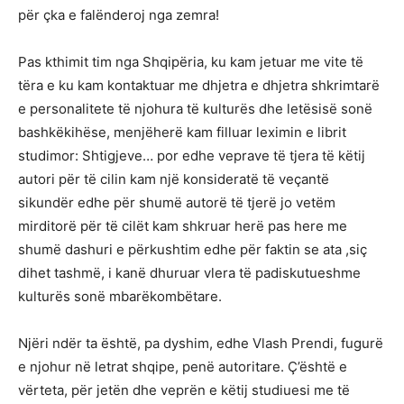
për çka e falënderoj nga zemra!
Pas kthimit tim nga Shqipëria, ku kam jetuar me vite të
tëra e ku kam kontaktuar me dhjetra e dhjetra shkrimtarë
e personalitete të njohura të kulturës dhe letësisë sonë
bashkëkihëse, menjëherë kam filluar leximin e librit
studimor: Shtigjeve… por edhe veprave të tjera të këtij
autori për të cilin kam një konsideratë të veçantë
sikundër edhe për shumë autorë të tjerë jo vetëm
mirditorë për të cilët kam shkruar herë pas here me
shumë dashuri e përkushtim edhe për faktin se ata ,siç
dihet tashmë, i kanë dhuruar vlera të padiskutueshme
kulturës sonë mbarëkombëtare.
Njëri ndër ta është, pa dyshim, edhe Vlash Prendi, fugurë
e njohur në letrat shqipe, penë autoritare. Ç’është e
vërteta, për jetën dhe veprën e këtij studiuesi me të