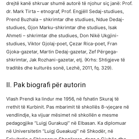
drejtë kanë shkruar shumë autorë të njohur siç janë: Prof.
dr. Mark Tirta – etnograf, Prof. Engjëll Sedaj-studiues,
Prend Buzhala – shkrimtar dhe studiues, Ndue Dedaj-
studiues, Gjon Marku-shkrimtar dhe studiues, Isak
Ahmeti – shkrimtar dhe studiues, Don Nikë Ukgjini-
studiues, Viktor Gjolaj-poet, Çezar Rica-poet, Fran
Gjoka-gazetar, Martin Dedaj-gazetar, Zef Përgega-
shkrimtar, Jak Rozhani-gazetar, etj. (Krhs: Shtigjeve të
traditës dhe kulturës sonë, Lezhë, 2011, fq. 329).
II. Pak biografi për autorin
Vlash Prendi ka lindur me 1956, në fshatin Skuraj të
rrethit të Kurbinit. Pas mbarimit të shkollës 8-vjeçare në
vendlindje, ka vijuar mësimet në shkollën e mesme
pedagogjike “Luigj Gurakuqi” në Elbasan. Ka diplomuar
në Universitetin “Luigj Gueakuqi” në Shkodër, në