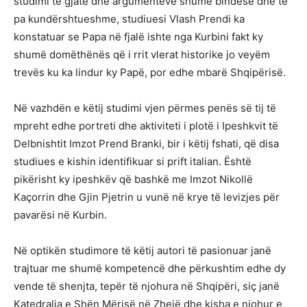
studimi të gjatë dhe argumenteve shumë bindëse dhe të
pa kundërshtueshme, studiuesi Vlash Prendi ka
konstatuar se Papa në fjalë ishte nga Kurbini fakt ky
shumë domëthënës që i rrit vlerat historike jo veyëm
trevës ku ka lindur ky Papë, por edhe mbarë Shqipërisë.
Në vazhdën e këtij studimi vjen përmes penës së tij të
mpreht edhe portreti dhe aktiviteti i plotë i Ipeshkvit të
Delbnishtit Imzot Prend Branki, bir i këtij fshati, që disa
studiues e kishin identifikuar si prift italian. Është
pikërisht ky ipeshkëv që bashkë me Imzot Nikollë
Kaçorrin dhe Gjin Pjetrin u vunë në krye të levizjes për
pavarësi në Kurbin.
Në optikën studimore të këtij autori të pasionuar janë
trajtuar me shumë kompetencë dhe përkushtim edhe dy
vende të shenjta, tepër të njohura në Shqipëri, siç janë
Katedralja e Shën Mërisë në Zhejë dhe kisha e njohur e