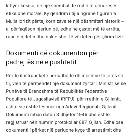
kthyer kësisoj në një shembull të rrallë të qëndresës
etike dhe morale. Ky qëndrim i tij e ngrenë figurën e
Mulla Idrizit përtej kornizave të një dëshmitari historik –
ai përfaqëson njeriun që, edhe në çastet më të errëta,
ruan dinjitetin dhe nuk e shet të vërtetën për çlirim fizik.
Dokumenti që dokumenton për
padrejtësinë e pushtetit
Për të ilustruar këtë periudhë të dhimbshme të jetës së
tij, vlen të përmendet një dokument zyrtar i Ministrisë së
Punëve të Brendshme të Republikës Federative
Popullore të Jugosllavisë (RFPJ), për rrethin e Gjilanit,
ashtu siç është lëshuar nga Arkivi Regjional i Gjilanit.
Dokumenti mban datën 3 dhjetor 1949 dhe është
regjistruar nën numrin protokollar 887, Gjilan. Edhe pse
dokumenti i përket një periudhe kyçe të arrestimit dhe