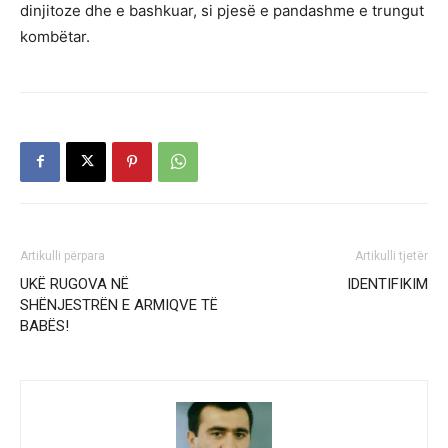
dinjitoze dhe e bashkuar, si pjesë e pandashme e trungut
kombëtar.
Artikulli përpara
Artikulli tjetër
UKË RUGOVA NË
IDENTIFIKIM
SHËNJESTRËN E ARMIQVE TË
BABËS!