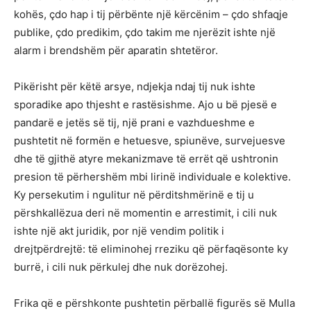
kohës, çdo hap i tij përbënte një kërcënim – çdo shfaqje
publike, çdo predikim, çdo takim me njerëzit ishte një
alarm i brendshëm për aparatin shtetëror.
Pikërisht për këtë arsye, ndjekja ndaj tij nuk ishte
sporadike apo thjesht e rastësishme. Ajo u bë pjesë e
pandarë e jetës së tij, një prani e vazhdueshme e
pushtetit në formën e hetuesve, spiunëve, survejuesve
dhe të gjithë atyre mekanizmave të errët që ushtronin
presion të përhershëm mbi lirinë individuale e kolektive.
Ky persekutim i ngulitur në përditshmërinë e tij u
përshkallëzua deri në momentin e arrestimit, i cili nuk
ishte një akt juridik, por një vendim politik i
drejtpërdrejtë: të eliminohej rreziku që përfaqësonte ky
burrë, i cili nuk përkulej dhe nuk dorëzohej.
Frika që e përshkonte pushtetin përballë figurës së Mulla