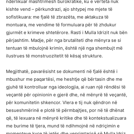
ndërlikuar mashtrimesh burokratike, ku e vërteta nuk
kishte vend – përkundrazi, ajo shtypej me mjete të
sofistikuara: me fjalë të zbrazëta, me aktakuza të
montuara, me vendime të formuluara për të zhdukur
gjurmët e krimeve shtetërore. Rasti i Mulla Idrizit nuk bën
përjashtim. Madje, për nga brutaliteti dhe mënyra se si
tentuan të mbulojnë krimin, është një nga shembujt më
ilustrues të monstruozitetit të kësaj strukture.
Megjithatë, pavarësisht se dokumenti në fjalë është i
mbushur me paqartësi, me heshtje që bërtasin dhe me
gjuhë të kontrolluar nga ideologjia, ai ruan një rëndësi të
veçantë për opinionin e gjerë dhe, në mënyrë të veçantë,
për komunitetin shkencor. Vlera e tij nuk qëndron në
besueshmërinë e plotë të përmbajtjes, por në të dhënat
që, të lexuara në mënyrë kritike dhe të kontekstualizuara
me burime të tjera, mund të ndihmojnë në ndriçimin e
momenteve kyçe të jetës dhe veprimtarisë së Mulla Idriz