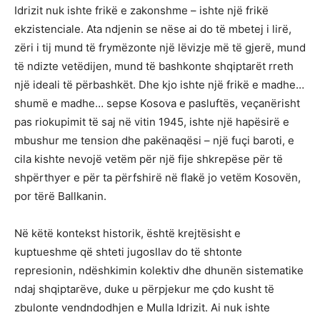
Idrizit nuk ishte frikë e zakonshme – ishte një frikë
ekzistenciale. Ata ndjenin se nëse ai do të mbetej i lirë,
zëri i tij mund të frymëzonte një lëvizje më të gjerë, mund
të ndizte vetëdijen, mund të bashkonte shqiptarët rreth
një ideali të përbashkët. Dhe kjo ishte një frikë e madhe…
shumë e madhe… sepse Kosova e pasluftës, veçanërisht
pas riokupimit të saj në vitin 1945, ishte një hapësirë e
mbushur me tension dhe pakënaqësi – një fuçi baroti, e
cila kishte nevojë vetëm për një fije shkrepëse për të
shpërthyer e për ta përfshirë në flakë jo vetëm Kosovën,
por tërë Ballkanin.
Në këtë kontekst historik, është krejtësisht e
kuptueshme që shteti jugosllav do të shtonte
represionin, ndëshkimin kolektiv dhe dhunën sistematike
ndaj shqiptarëve, duke u përpjekur me çdo kusht të
zbulonte vendndodhjen e Mulla Idrizit. Ai nuk ishte