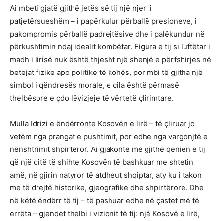
Ai mbeti gjatë gjithë jetës së tij një njeri i
patjetërsueshëm – i papërkulur përballë presioneve, i
pakompromis përballë padrejtësive dhe i palëkundur në
përkushtimin ndaj idealit kombëtar. Figura e tij si luftëtar i
madh i lirisë nuk është thjesht një shenjë e përfshirjes në
betejat fizike apo politike të kohës, por mbi të gjitha një
simbol i qëndresës morale, e cila është përmasë
thelbësore e çdo lëvizjeje të vërtetë çlirimtare.
Mulla Idrizi e ëndërronte Kosovën e lirë – të çliruar jo
vetëm nga prangat e pushtimit, por edhe nga vargonjtë e
nënshtrimit shpirtëror. Ai gjakonte me gjithë qenien e tij
që një ditë të shihte Kosovën të bashkuar me shtetin
amë, në gjirin natyror të atdheut shqiptar, aty ku i takon
me të drejtë historike, gjeografike dhe shpirtërore. Dhe
në këtë ëndërr të tij – të pashuar edhe në çastet më të
errëta – gjendet thelbi i vizionit të tij: një Kosovë e lirë,