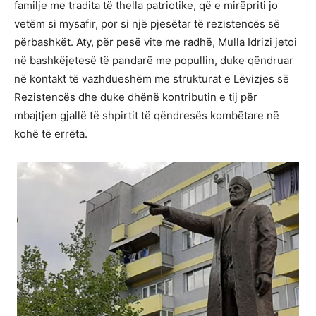
familje me tradita të thella patriotike, që e mirëpriti jo
vetëm si mysafir, por si një pjesëtar të rezistencës së
përbashkët. Aty, për pesë vite me radhë, Mulla Idrizi jetoi
në bashkëjetesë të pandarë me popullin, duke qëndruar
në kontakt të vazhdueshëm me strukturat e Lëvizjes së
Rezistencës dhe duke dhënë kontributin e tij për
mbajtjen gjallë të shpirtit të qëndresës kombëtare në
kohë të errëta.