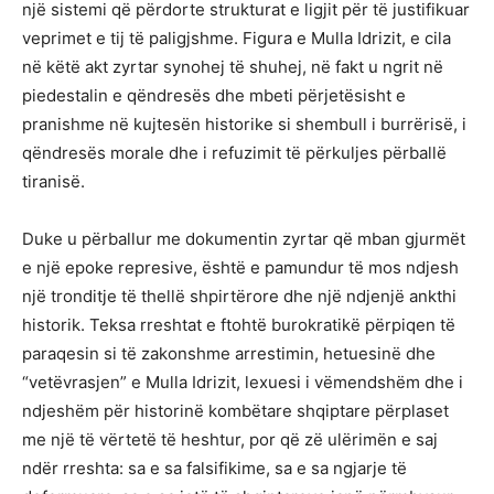
një sistemi që përdorte strukturat e ligjit për të justifikuar
veprimet e tij të paligjshme. Figura e Mulla Idrizit, e cila
në këtë akt zyrtar synohej të shuhej, në fakt u ngrit në
piedestalin e qëndresës dhe mbeti përjetësisht e
pranishme në kujtesën historike si shembull i burrërisë, i
qëndresës morale dhe i refuzimit të përkuljes përballë
tiranisë.
Duke u përballur me dokumentin zyrtar që mban gjurmët
e një epoke represive, është e pamundur të mos ndjesh
një tronditje të thellë shpirtërore dhe një ndjenjë ankthi
historik. Teksa rreshtat e ftohtë burokratikë përpiqen të
paraqesin si të zakonshme arrestimin, hetuesinë dhe
“vetëvrasjen” e Mulla Idrizit, lexuesi i vëmendshëm dhe i
ndjeshëm për historinë kombëtare shqiptare përplaset
me një të vërtetë të heshtur, por që zë ulërimën e saj
ndër rreshta: sa e sa falsifikime, sa e sa ngjarje të