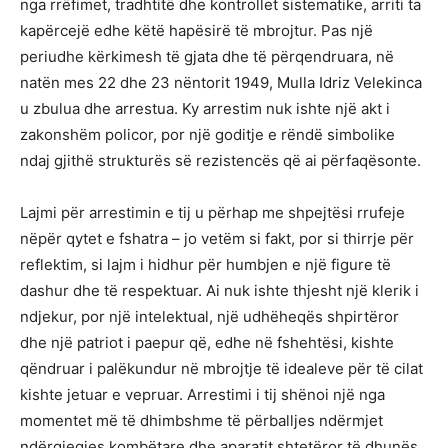
nga rrëfimet, tradhtitë dhe kontrollet sistematike, arriti ta
kapërcejë edhe këtë hapësirë të mbrojtur. Pas një
periudhe kërkimesh të gjata dhe të përqendruara, në
natën mes 22 dhe 23 nëntorit 1949, Mulla Idriz Velekinca
u zbulua dhe arrestua. Ky arrestim nuk ishte një akt i
zakonshëm policor, por një goditje e rëndë simbolike
ndaj gjithë strukturës së rezistencës që ai përfaqësonte.
Lajmi për arrestimin e tij u përhap me shpejtësi rrufeje
nëpër qytet e fshatra – jo vetëm si fakt, por si thirrje për
reflektim, si lajm i hidhur për humbjen e një figure të
dashur dhe të respektuar. Ai nuk ishte thjesht një klerik i
ndjekur, por një intelektual, një udhëheqës shpirtëror
dhe një patriot i paepur që, edhe në fshehtësi, kishte
qëndruar i palëkundur në mbrojtje të idealeve për të cilat
kishte jetuar e vepruar. Arrestimi i tij shënoi një nga
momentet më të dhimbshme të përballjes ndërmjet
ndërgjegjes kombëtare dhe aparatit shtetëror të dhunës