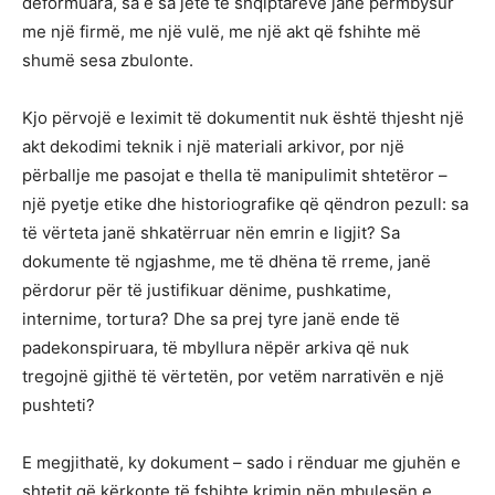
deformuara, sa e sa jetë të shqiptareve janë përmbysur
me një firmë, me një vulë, me një akt që fshihte më
shumë sesa zbulonte.
Kjo përvojë e leximit të dokumentit nuk është thjesht një
akt dekodimi teknik i një materiali arkivor, por një
përballje me pasojat e thella të manipulimit shtetëror –
një pyetje etike dhe historiografike që qëndron pezull: sa
të vërteta janë shkatërruar nën emrin e ligjit? Sa
dokumente të ngjashme, me të dhëna të rreme, janë
përdorur për të justifikuar dënime, pushkatime,
internime, tortura? Dhe sa prej tyre janë ende të
padekonspiruara, të mbyllura nëpër arkiva që nuk
tregojnë gjithë të vërtetën, por vetëm narrativën e një
pushteti?
E megjithatë, ky dokument – sado i rënduar me gjuhën e
shtetit që kërkonte të fshihte krimin nën mbulesën e