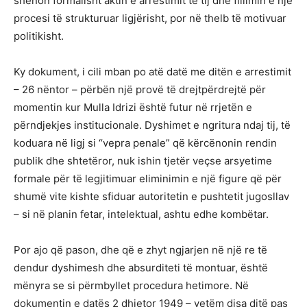
shënon formalisht aktin e arrestimit të tij dhe fillimin e një
procesi të strukturuar ligjërisht, por në thelb të motivuar
politikisht.
Ky dokument, i cili mban po atë datë me ditën e arrestimit
– 26 nëntor – përbën një provë të drejtpërdrejtë për
momentin kur Mulla Idrizi është futur në rrjetën e
përndjekjes institucionale. Dyshimet e ngritura ndaj tij, të
koduara në ligj si “vepra penale” që kërcënonin rendin
publik dhe shtetëror, nuk ishin tjetër veçse arsyetime
formale për të legjitimuar eliminimin e një figure që për
shumë vite kishte sfiduar autoritetin e pushtetit jugosllav
– si në planin fetar, intelektual, ashtu edhe kombëtar.
Por ajo që pason, dhe që e zhyt ngjarjen në një re të
dendur dyshimesh dhe absurditeti të montuar, është
mënyra se si përmbyllet procedura hetimore. Në
dokumentin e datës 2 dhjetor 1949 – vetëm disa ditë pas