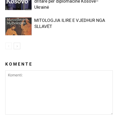
dritare për diplomacinë Kosovë–
Ukrainë
MITOLOGJIA ILIRE E VJEDHUR NGA
SLLAVËT
K O M E N T E