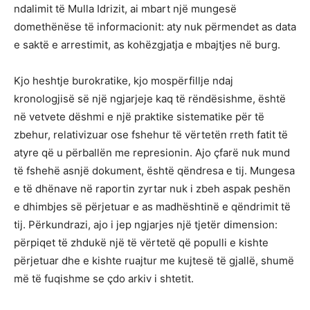
ndalimit të Mulla Idrizit, ai mbart një mungesë
domethënëse të informacionit: aty nuk përmendet as data
e saktë e arrestimit, as kohëzgjatja e mbajtjes në burg.
Kjo heshtje burokratike, kjo mospërfillje ndaj
kronologjisë së një ngjarjeje kaq të rëndësishme, është
në vetvete dëshmi e një praktike sistematike për të
zbehur, relativizuar ose fshehur të vërtetën rreth fatit të
atyre që u përballën me represionin. Ajo çfarë nuk mund
të fshehë asnjë dokument, është qëndresa e tij. Mungesa
e të dhënave në raportin zyrtar nuk i zbeh aspak peshën
e dhimbjes së përjetuar e as madhështinë e qëndrimit të
tij. Përkundrazi, ajo i jep ngjarjes një tjetër dimension:
përpiqet të zhdukë një të vërtetë që populli e kishte
përjetuar dhe e kishte ruajtur me kujtesë të gjallë, shumë
më të fuqishme se çdo arkiv i shtetit.