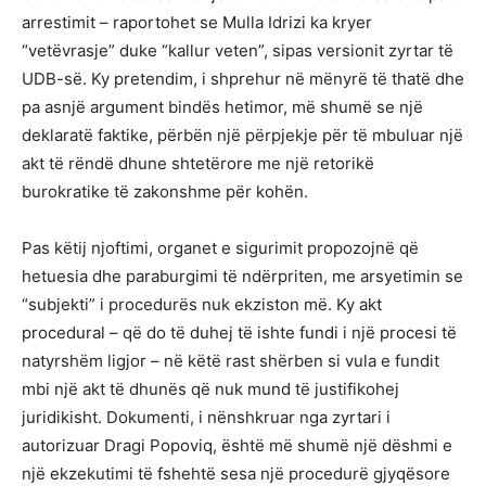
arrestimit – raportohet se Mulla Idrizi ka kryer
“vetëvrasje” duke “kallur veten”, sipas versionit zyrtar të
UDB-së. Ky pretendim, i shprehur në mënyrë të thatë dhe
pa asnjë argument bindës hetimor, më shumë se një
deklaratë faktike, përbën një përpjekje për të mbuluar një
akt të rëndë dhune shtetërore me një retorikë
burokratike të zakonshme për kohën.
Pas këtij njoftimi, organet e sigurimit propozojnë që
hetuesia dhe paraburgimi të ndërpriten, me arsyetimin se
“subjekti” i procedurës nuk ekziston më. Ky akt
procedural – që do të duhej të ishte fundi i një procesi të
natyrshëm ligjor – në këtë rast shërben si vula e fundit
mbi një akt të dhunës që nuk mund të justifikohej
juridikisht. Dokumenti, i nënshkruar nga zyrtari i
autorizuar Dragi Popoviq, është më shumë një dëshmi e
një ekzekutimi të fshehtë sesa një procedurë gjyqësore