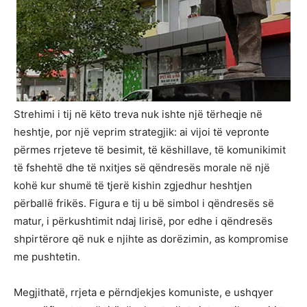
Strehimi i tij në këto treva nuk ishte një tërheqje në
heshtje, por një veprim strategjik: ai vijoi të vepronte
përmes rrjeteve të besimit, të këshillave, të komunikimit
të fshehtë dhe të nxitjes së qëndresës morale në një
kohë kur shumë të tjerë kishin zgjedhur heshtjen
përballë frikës. Figura e tij u bë simbol i qëndresës së
matur, i përkushtimit ndaj lirisë, por edhe i qëndresës
shpirtërore që nuk e njihte as dorëzimin, as kompromise
me pushtetin.
Megjithatë, rrjeta e përndjekjes komuniste, e ushqyer