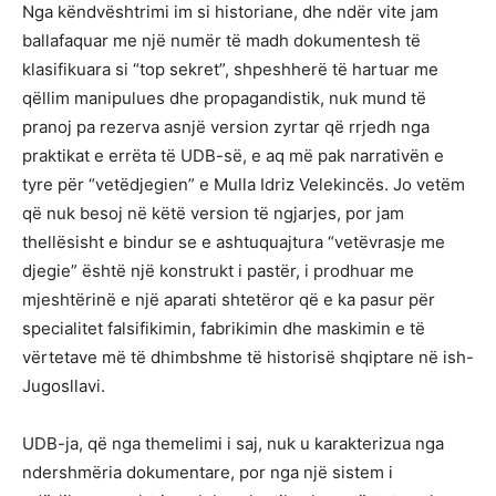
Nga këndvështrimi im si historiane, dhe ndër vite jam
ballafaquar me një numër të madh dokumentesh të
klasifikuara si “top sekret”, shpeshherë të hartuar me
qëllim manipulues dhe propagandistik, nuk mund të
pranoj pa rezerva asnjë version zyrtar që rrjedh nga
praktikat e errëta të UDB-së, e aq më pak narrativën e
tyre për “vetëdjegien” e Mulla Idriz Velekincës. Jo vetëm
që nuk besoj në këtë version të ngjarjes, por jam
thellësisht e bindur se e ashtuquajtura “vetëvrasje me
djegie” është një konstrukt i pastër, i prodhuar me
mjeshtërinë e një aparati shtetëror që e ka pasur për
specialitet falsifikimin, fabrikimin dhe maskimin e të
vërtetave më të dhimbshme të historisë shqiptare në ish-
Jugosllavi.
UDB-ja, që nga themelimi i saj, nuk u karakterizua nga
ndershmëria dokumentare, por nga një sistem i