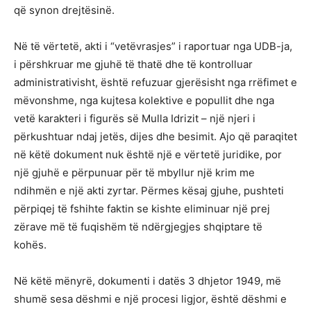
që synon drejtësinë.
Në të vërtetë, akti i “vetëvrasjes” i raportuar nga UDB-ja,
i përshkruar me gjuhë të thatë dhe të kontrolluar
administrativisht, është refuzuar gjerësisht nga rrëfimet e
mëvonshme, nga kujtesa kolektive e popullit dhe nga
vetë karakteri i figurës së Mulla Idrizit – një njeri i
përkushtuar ndaj jetës, dijes dhe besimit. Ajo që paraqitet
në këtë dokument nuk është një e vërtetë juridike, por
një gjuhë e përpunuar për të mbyllur një krim me
ndihmën e një akti zyrtar. Përmes kësaj gjuhe, pushteti
përpiqej të fshihte faktin se kishte eliminuar një prej
zërave më të fuqishëm të ndërgjegjes shqiptare të
kohës.
Në këtë mënyrë, dokumenti i datës 3 dhjetor 1949, më
shumë sesa dëshmi e një procesi ligjor, është dëshmi e