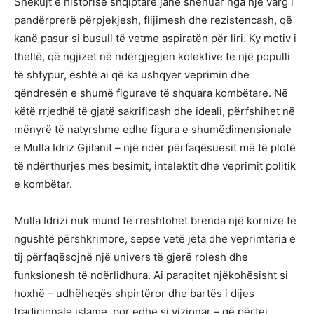
Shekujt e historisë shqiptare janë shënuar nga një varg i
pandërprerë përpjekjesh, flijimesh dhe rezistencash, që
kanë pasur si busull të vetme aspiratën për liri. Ky motiv i
thellë, që ngjizet në ndërgjegjen kolektive të një populli
të shtypur, është ai që ka ushqyer veprimin dhe
qëndresën e shumë figurave të shquara kombëtare. Në
këtë rrjedhë të gjatë sakrificash dhe ideali, përfshihet në
mënyrë të natyrshme edhe figura e shumëdimensionale
e Mulla Idriz Gjilanit – një ndër përfaqësuesit më të plotë
të ndërthurjes mes besimit, intelektit dhe veprimit politik
e kombëtar.
Mulla Idrizi nuk mund të rreshtohet brenda një kornize të
ngushtë përshkrimore, sepse vetë jeta dhe veprimtaria e
tij përfaqësojnë një univers të gjerë rolesh dhe
funksionesh të ndërlidhura. Ai paraqitet njëkohësisht si
hoxhë – udhëheqës shpirtëror dhe bartës i dijes
tradicionale islame, por edhe si vizionar – që përtej