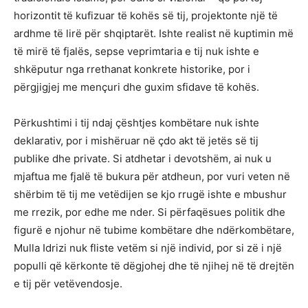
horizontit të kufizuar të kohës së tij, projektonte një të
ardhme të lirë për shqiptarët. Ishte realist në kuptimin më
të mirë të fjalës, sepse veprimtaria e tij nuk ishte e
shkëputur nga rrethanat konkrete historike, por i
përgjigjej me mençuri dhe guxim sfidave të kohës.
Përkushtimi i tij ndaj çështjes kombëtare nuk ishte
deklarativ, por i mishëruar në çdo akt të jetës së tij
publike dhe private. Si atdhetar i devotshëm, ai nuk u
mjaftua me fjalë të bukura për atdheun, por vuri veten në
shërbim të tij me vetëdijen se kjo rrugë ishte e mbushur
me rrezik, por edhe me nder. Si përfaqësues politik dhe
figurë e njohur në tubime kombëtare dhe ndërkombëtare,
Mulla Idrizi nuk fliste vetëm si një individ, por si zë i një
populli që kërkonte të dëgjohej dhe të njihej në të drejtën
e tij për vetëvendosje.