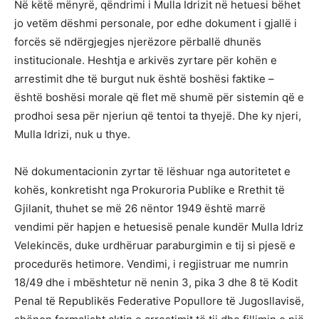
Në këtë mënyrë, qëndrimi i Mulla Idrizit në hetuesi bëhet
jo vetëm dëshmi personale, por edhe dokument i gjallë i
forcës së ndërgjegjes njerëzore përballë dhunës
institucionale. Heshtja e arkivës zyrtare për kohën e
arrestimit dhe të burgut nuk është boshësi faktike –
është boshësi morale që flet më shumë për sistemin që e
prodhoi sesa për njeriun që tentoi ta thyejë. Dhe ky njeri,
Mulla Idrizi, nuk u thye.
Në dokumentacionin zyrtar të lëshuar nga autoritetet e
kohës, konkretisht nga Prokuroria Publike e Rrethit të
Gjilanit, thuhet se më 26 nëntor 1949 është marrë
vendimi për hapjen e hetuesisë penale kundër Mulla Idriz
Velekincës, duke urdhëruar paraburgimin e tij si pjesë e
procedurës hetimore. Vendimi, i regjistruar me numrin
18/49 dhe i mbështetur në nenin 3, pika 3 dhe 8 të Kodit
Penal të Republikës Federative Popullore të Jugosllavisë,