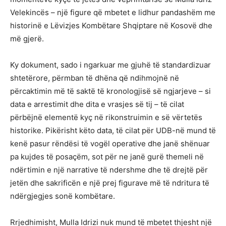
Velekincës – një figure që mbetet e lidhur pandashëm me
historinë e Lëvizjes Kombëtare Shqiptare në Kosovë dhe
më gjerë.
Ky dokument, sado i ngarkuar me gjuhë të standardizuar
shtetërore, përmban të dhëna që ndihmojnë në
përcaktimin më të saktë të kronologjisë së ngjarjeve – si
data e arrestimit dhe dita e vrasjes së tij – të cilat
përbëjnë elementë kyç në rikonstruimin e së vërtetës
historike. Pikërisht këto data, të cilat për UDB-në mund të
kenë pasur rëndësi të vogël operative dhe janë shënuar
pa kujdes të posaçëm, sot për ne janë gurë themeli në
ndërtimin e një narrative të ndershme dhe të drejtë për
jetën dhe sakrificën e një prej figurave më të ndritura të
ndërgjegjes sonë kombëtare.
Rrjedhimisht, Mulla Idrizi nuk mund të mbetet thjesht një