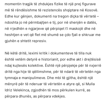
momentin tragjik të zhdukjes fizike të një prej figurave
më të rëndësishme të rezistencës shqiptare në Kosovë.
Edhe kur gënjen, dokumenti na tregon diçka të vërtetë –
ndoshta jo në përmbajtjen e tij, por në shenjën e datës,
në rrjedhën e ngjarjeve që përpiqet t’i maskojë dhe në
heshtjen e vet që flet më shumë se çdo fjali e shkruar me
gjuhën e shtetit represiv.
Në këtë dritë, leximi kritik i dokumenteve të tilla nuk
është vetëm detyrë e historianit, por edhe akt i drejtësisë
ndaj kujtesës kolektive. Është një përpjekje për të nxjerrë
dritë nga hije të qëllimshme, për të ndarë të vërtetën nga
tymnaja e manipulimeve. Dhe mbi të gjitha, është një
mënyrë për të nderuar të vërtetën e atyre që, si Mulla
Idriz Velekinca, zgjodhën të mos përkulen kurrë, as
përpara dhunës, as përpara vdekjes.