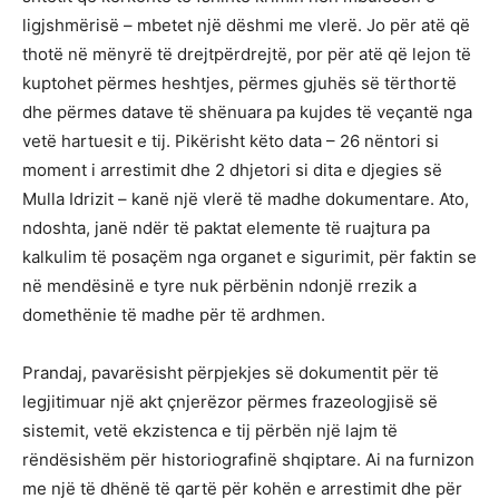
ligjshmërisë – mbetet një dëshmi me vlerë. Jo për atë që
thotë në mënyrë të drejtpërdrejtë, por për atë që lejon të
kuptohet përmes heshtjes, përmes gjuhës së tërthortë
dhe përmes datave të shënuara pa kujdes të veçantë nga
vetë hartuesit e tij. Pikërisht këto data – 26 nëntori si
moment i arrestimit dhe 2 dhjetori si dita e djegies së
Mulla Idrizit – kanë një vlerë të madhe dokumentare. Ato,
ndoshta, janë ndër të paktat elemente të ruajtura pa
kalkulim të posaçëm nga organet e sigurimit, për faktin se
në mendësinë e tyre nuk përbënin ndonjë rrezik a
domethënie të madhe për të ardhmen.
Prandaj, pavarësisht përpjekjes së dokumentit për të
legjitimuar një akt çnjerëzor përmes frazeologjisë së
sistemit, vetë ekzistenca e tij përbën një lajm të
rëndësishëm për historiografinë shqiptare. Ai na furnizon
me një të dhënë të qartë për kohën e arrestimit dhe për