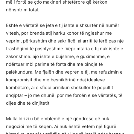
më i fortë se çdo makineri shtetërore që kërkon
nënshtrim total.
Është e vërtetë se jeta e tij ishte e shkurtër në numër
vitesh, por brenda atij harku kohor të ngjeshur me
veprim, përkushtim dhe sakrificë, ai arriti të lërë pas një
trashëgimi të pashlyeshme. Veprimtaria e tij nuk ishte e
zakonshme: ajo ishte e bujshme, e guximshme, e
ndërtuar mbi parime të forta dhe me bindje të
palëkundura. Me fjalën dhe veprën e tij, me refuzimin e
kompromisit dhe me besnikërinë ndaj idealeve
kombëtare, ai e sfidoi armikun shekullor të popullit
shqiptar – jo me dhunë, por me forcën e së vërtetës, të
dijes dhe të dinjitetit.
Mulla Idrizi u bë emblemë e një qëndrese që nuk
negocioi me të keqen. Ai nuk është vetëm një figurë