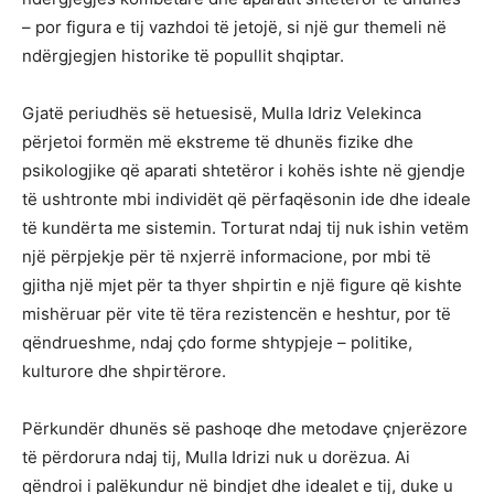
– por figura e tij vazhdoi të jetojë, si një gur themeli në
ndërgjegjen historike të popullit shqiptar.
Gjatë periudhës së hetuesisë, Mulla Idriz Velekinca
përjetoi formën më ekstreme të dhunës fizike dhe
psikologjike që aparati shtetëror i kohës ishte në gjendje
të ushtronte mbi individët që përfaqësonin ide dhe ideale
të kundërta me sistemin. Torturat ndaj tij nuk ishin vetëm
një përpjekje për të nxjerrë informacione, por mbi të
gjitha një mjet për ta thyer shpirtin e një figure që kishte
mishëruar për vite të tëra rezistencën e heshtur, por të
qëndrueshme, ndaj çdo forme shtypjeje – politike,
kulturore dhe shpirtërore.
Përkundër dhunës së pashoqe dhe metodave çnjerëzore
të përdorura ndaj tij, Mulla Idrizi nuk u dorëzua. Ai
qëndroi i palëkundur në bindjet dhe idealet e tij, duke u