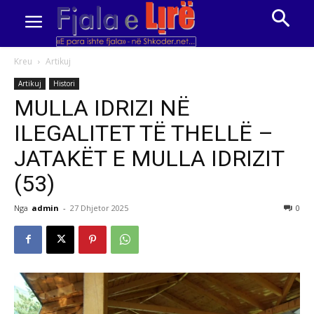
Kreu
Artikuj
Artikuj
Histori
MULLA IDRIZI NË
ILEGALITET TË THELLË –
JATAKËT E MULLA IDRIZIT
(53)
Nga
admin
-
27 Dhjetor 2025
0