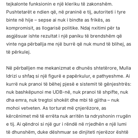
tejkalonte funksionin e një kleriku të zakonshëm.
Pushtetarët e ndien që, në praninë e tij, autoriteti i tyre
binte në hije – sepse ai nuk i bindte as frikës, as
kompromisit, as llogarisë politike. Ndaj nxitimi për ta
asgjësuar ishte rezultat i një paniku të brendshëm që
vinte nga përballja me një burrë që nuk mund të blihej, as
të përkulej.
Në përballjen me mekanizmat e dhunës shtetërore, Mulla
Idrizi u shfaq si një figurë e papërkulur, e pathyeshme. Ai
kurrë nuk pranoi të bëhej pjesë e sistemit të gënjeshtrës:
nuk bashkëpunoi me UDB-në, nuk pranoi të shpifte, nuk
dha emra, nuk tregtoi shokët dhe mbi të gjitha – nuk
mohoi vetveten. As torturat më çnjerëzore, as
kërcënimet më të errëta nuk arritën ta ndryshonin rrugën
e tij. Ai qëndroi si një gur i rëndë në rrjedhën e një lumi
të dhunshëm, duke dëshmuar se dinjiteti njerëzor është