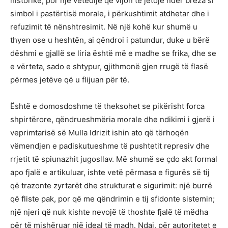
historike, por një vetëdije që vijon të jetojë ndër breza si
simbol i pastërtisë morale, i përkushtimit atdhetar dhe i
refuzimit të nënshtresimit. Në një kohë kur shumë u
thyen ose u heshtën, ai qëndroi i patundur, duke u bërë
dëshmi e gjallë se liria është më e madhe se frika, dhe se
e vërteta, sado e shtypur, gjithmonë gjen rrugë të flasë
përmes jetëve që u flijuan për të.
Është e domosdoshme të theksohet se pikërisht forca
shpirtërore, qëndrueshmëria morale dhe ndikimi i gjerë i
veprimtarisë së Mulla Idrizit ishin ato që tërhoqën
vëmendjen e padiskutueshme të pushtetit represiv dhe
rrjetit të spiunazhit jugosllav. Më shumë se çdo akt formal
apo fjalë e artikuluar, ishte vetë përmasa e figurës së tij
që trazonte zyrtarët dhe strukturat e sigurimit: një burrë
që fliste pak, por që me qëndrimin e tij sfidonte sistemin;
një njeri që nuk kishte nevojë të thoshte fjalë të mëdha
për të mishëruar një ideal të madh. Ndaj, për autoritetet e