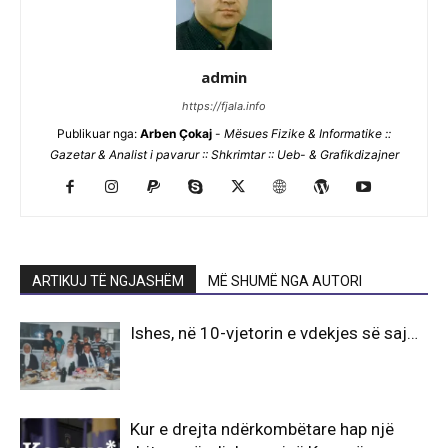
admin
https://fjala.info
Publikuar nga:
Arben Çokaj
-
Mësues Fizike & Informatike ::
Gazetar & Analist i pavarur :: Shkrimtar :: Ueb- & Grafikdizajner
ARTIKUJ TË NGJASHËM
MË SHUMË NGA AUTORI
Ishes, në 10-vjetorin e vdekjes së saj…
Kur e drejta ndërkombëtare hap një