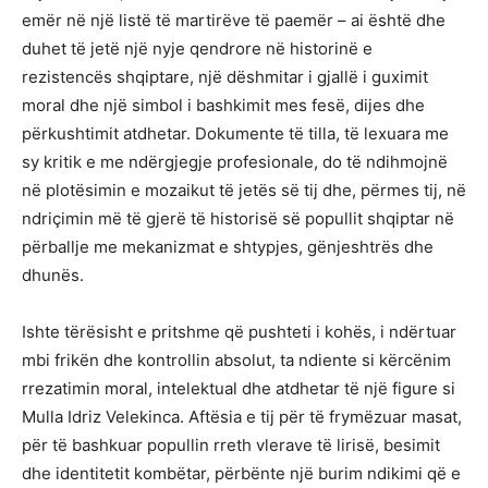
emër në një listë të martirëve të paemër – ai është dhe
duhet të jetë një nyje qendrore në historinë e
rezistencës shqiptare, një dëshmitar i gjallë i guximit
moral dhe një simbol i bashkimit mes fesë, dijes dhe
përkushtimit atdhetar. Dokumente të tilla, të lexuara me
sy kritik e me ndërgjegje profesionale, do të ndihmojnë
në plotësimin e mozaikut të jetës së tij dhe, përmes tij, në
ndriçimin më të gjerë të historisë së popullit shqiptar në
përballje me mekanizmat e shtypjes, gënjeshtrës dhe
dhunës.
Ishte tërësisht e pritshme që pushteti i kohës, i ndërtuar
mbi frikën dhe kontrollin absolut, ta ndiente si kërcënim
rrezatimin moral, intelektual dhe atdhetar të një figure si
Mulla Idriz Velekinca. Aftësia e tij për të frymëzuar masat,
për të bashkuar popullin rreth vlerave të lirisë, besimit
dhe identitetit kombëtar, përbënte një burim ndikimi që e