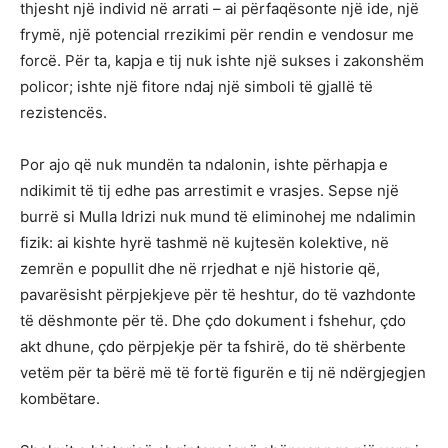
thjesht një individ në arrati – ai përfaqësonte një ide, një
frymë, një potencial rrezikimi për rendin e vendosur me
forcë. Për ta, kapja e tij nuk ishte një sukses i zakonshëm
policor; ishte një fitore ndaj një simboli të gjallë të
rezistencës.
Por ajo që nuk mundën ta ndalonin, ishte përhapja e
ndikimit të tij edhe pas arrestimit e vrasjes. Sepse një
burrë si Mulla Idrizi nuk mund të eliminohej me ndalimin
fizik: ai kishte hyrë tashmë në kujtesën kolektive, në
zemrën e popullit dhe në rrjedhat e një historie që,
pavarësisht përpjekjeve për të heshtur, do të vazhdonte
të dëshmonte për të. Dhe çdo dokument i fshehur, çdo
akt dhune, çdo përpjekje për ta fshirë, do të shërbente
vetëm për ta bërë më të fortë figurën e tij në ndërgjegjen
kombëtare.