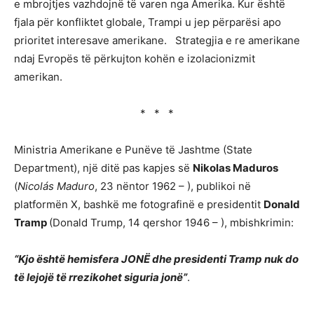
e mbrojtjes vazhdojnë të varen nga Amerika. Kur është
fjala për konfliktet globale, Trampi u jep përparësi apo
prioritet interesave amerikane. Strategjia e re amerikane
ndaj Evropës të përkujton kohën e izolacionizmit
amerikan.
* * *
Ministria Amerikane e Punëve të Jashtme (State
Department), një ditë pas kapjes së
Nikolas Maduros
(
Nicolás Maduro
, 23 nëntor 1962 – ), publikoi në
platformën X, bashkë me fotografinë e presidentit
Donald
Tramp
(Donald Trump, 14 qershor 1946 – ), mbishkrimin:
“Kjo është hemisfera JONË dhe presidenti Tramp nuk do
të lejojë të rrezikohet siguria jonë”
.