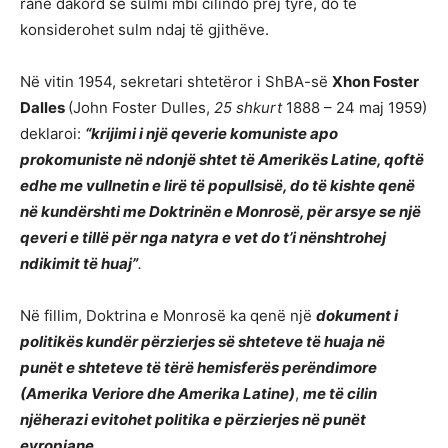
ranë dakord se sulmi mbi cilindo prej tyre, do të
konsiderohet sulm ndaj të gjithëve.
Në vitin 1954, sekretari shtetëror i ShBA-së
Xhon Foster
Dalles
(John Foster Dulles,
25 shkurt
1888 – 24 maj 1959)
deklaroi:
“krijimi i një qeverie komuniste apo
prokomuniste në ndonjë shtet të Amerikës Latine, qoftë
edhe me vullnetin e lirë të popullsisë, do të kishte qenë
në kundërshti me Doktrinën e Monrosë, për arsye se një
qeveri e tillë për nga natyra e vet do t’i nënshtrohej
ndikimit të huaj”
.
Në fillim, Doktrina e Monrosë ka qenë një
dokument i
politikës kundër përzierjes së shteteve të huaja në
punët e shteteve të tërë hemisferës perëndimore
(Amerika Veriore dhe Amerika Latine)
,
me të cilin
njëherazi evitohet politika e përzierjes në punët
evropiane
.