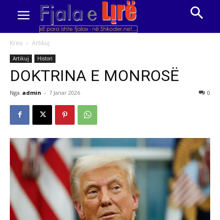
Kreu
Artikuj
Artikuj
Histori
DOKTRINA E MONROSË
Nga
admin
-
7 Janar 2026
0