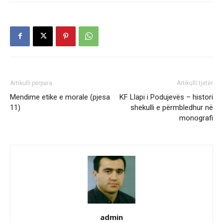
Artikulli përpara
Artikulli tjetër
Mendime etike e morale (pjesa
KF Llapi i Podujevës – histori
11)
shekulli e përmbledhur në
monografi
admin