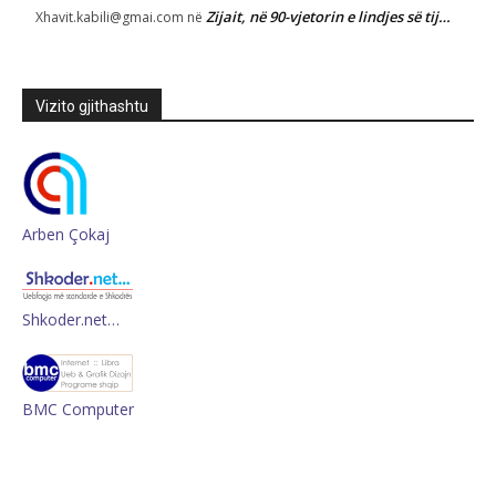
Zijait, në 90-vjetorin e lindjes së tij…
Xhavit.kabili@gmai.com
në
Vizito gjithashtu
Arben Çokaj
Shkoder.net…
BMC Computer