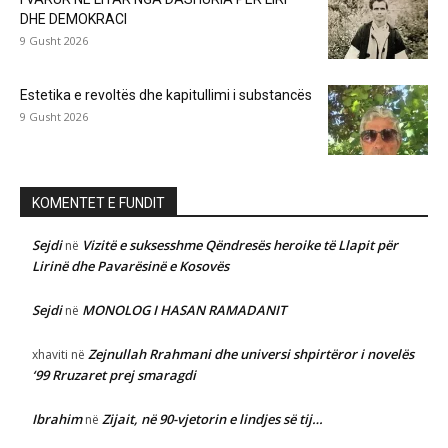
DHE DEMOKRACI
9 Gusht 2026
Estetika e revoltës dhe kapitullimi i substancës
9 Gusht 2026
KOMENTET E FUNDIT
Sejdi
Vizitë e suksesshme Qëndresës heroike të Llapit për
në
Lirinë dhe Pavarësinë e Kosovës
Sejdi
MONOLOG I HASAN RAMADANIT
në
Zejnullah Rrahmani dhe universi shpirtëror i novelës
xhaviti
në
‘99 Rruzaret prej smaragdi
Ibrahim
Zijait, në 90-vjetorin e lindjes së tij…
në