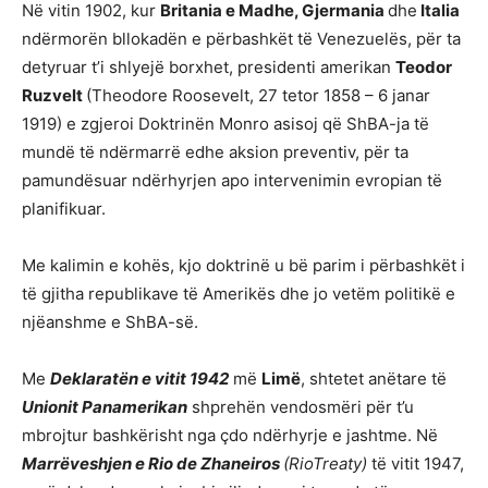
Në vitin 1902, kur
Britania e Madhe, Gjermania
dhe
Italia
ndërmorën bllokadën e përbashkët të Venezuelës, për ta
detyruar t’i shlyejë borxhet, presidenti amerikan
Teodor
Ruzvelt
(Theodore Roosevelt, 27 tetor 1858 – 6 janar
1919) e zgjeroi Doktrinën Monro asisoj që ShBA-ja të
mundë të ndërmarrë edhe aksion preventiv, për ta
pamundësuar ndërhyrjen apo intervenimin evropian të
planifikuar.
Me kalimin e kohës, kjo doktrinë u bë parim i përbashkët i
të gjitha republikave të Amerikës dhe jo vetëm politikë e
njëanshme e ShBA-së.
Me
Deklaratën e vitit 1942
më
Limë
, shtetet anëtare të
Unionit Panamerikan
shprehën vendosmëri për t’u
mbrojtur bashkërisht nga çdo ndërhyrje e jashtme. Në
Marrëveshjen e Rio de Zhaneiros
(RioTreaty)
të vitit 1947,