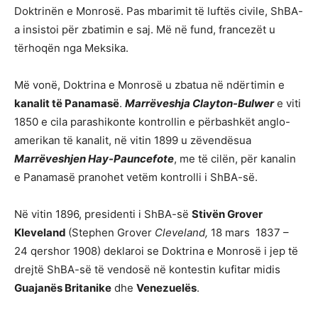
Doktrinën e Monrosë. Pas mbarimit të luftës civile, ShBA-
a insistoi për zbatimin e saj. Më në fund, francezët u
tërhoqën nga Meksika.
Më vonë, Doktrina e Monrosë u zbatua në ndërtimin e
kanalit të Panamasë
.
Marrëveshja Clayton-Bulwer
e viti
1850 e cila parashikonte kontrollin e përbashkët anglo-
amerikan të kanalit, në vitin 1899 u zëvendësua
Marrëveshjen Hay-Pauncefote
, me të cilën, për kanalin
e Panamasë pranohet vetëm kontrolli i ShBA-së.
Në vitin 1896, presidenti i ShBA-së
Stivën Grover
Kleveland
(Stephen Grover
Cleveland,
18 mars 1837 –
24 qershor 1908) deklaroi se Doktrina e Monrosë i jep të
drejtë ShBA-së të vendosë në kontestin kufitar midis
Guajanës Britanike
dhe
Venezuelës
.