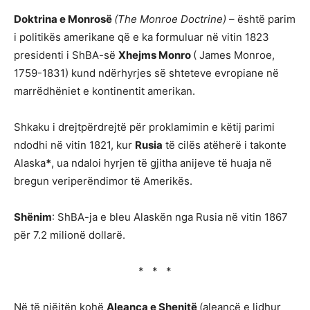
Doktrina e Monrosë
(
The Monroe Doctrine)
– është parim
i politikës amerikane që e ka formuluar në vitin 1823
presidenti i ShBA-së
Xhejms Monro
( James Monroe,
1759-1831) kund ndërhyrjes së shteteve evropiane në
marrëdhëniet e kontinentit amerikan.
Shkaku i drejtpërdrejtë për proklamimin e këtij parimi
ndodhi në vitin 1821, kur
Rusia
të cilës atëherë i takonte
Alaska
*
, ua ndaloi hyrjen të gjitha anijeve të huaja në
bregun veriperëndimor të Amerikës.
Shënim
: ShBA-ja e bleu Alaskën nga Rusia në vitin 1867
për 7.2 milionë dollarë.
* * *
Në të njëjtën kohë
Aleanca e Shenjtë
(aleancë e lidhur