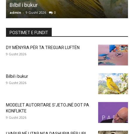
Bilbil i bukur
admin
-
9 Gusht 2026
0
a
POSTIMET E FUNDIT
DY MËNYRA PËR TA TREGUAR LUFTËN
9 Gusht 2026
Bilbil i bukur
9 Gusht 2026
MODELET AUTORITARE S’JETOJNË DOT PA
KONFLIKTE
9 Gusht 2026
I VARUR NË LITAR NGA DASHURIA PËR LIRI