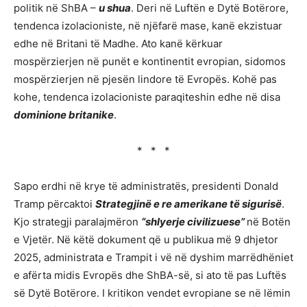
politik në ShBA –
u shua
. Deri në Luftën e Dytë Botërore,
tendenca izolacioniste, në njëfarë mase, kanë ekzistuar
edhe në Britani të Madhe. Ato kanë kërkuar
mospërzierjen në punët e kontinentit evropian, sidomos
mospërzierjen në pjesën lindore të Evropës. Kohë pas
kohe, tendenca izolacioniste paraqiteshin edhe në disa
dominione britanike
.
* * *
Sapo erdhi në krye të administratës, presidenti Donald
Tramp përcaktoi
Strategjinë e re amerikane të sigurisë
.
Kjo strategji paralajmëron
“shlyerje civilizuese”
në Botën
e Vjetër. Në këtë dokument që u publikua më 9 dhjetor
2025, administrata e Trampit i vë në dyshim marrëdhëniet
e afërta midis Evropës dhe ShBA-së, si ato të pas Luftës
së Dytë Botërore. I kritikon vendet evropiane se në lëmin