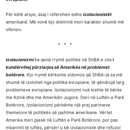
Për këtë arsye, asaj i referohen edhe
izolacionistët
amerikanë. Më vonë kjo doktrinë mori karakter shumë më
ofensiv.
* * *
Izolacionizmi
ka qenë rrymë politike në ShBA e cila
i
kundërvihej përzierjes së Amerikës në problemet
botërore
. Kjo rrymë kërkonte sidomos që ShBA-ja sa më
shumë të izolohet nga politika evropiane, të qëndrojë larg
problemeve evropiane. Izolacionizmi nuk kishte të bënte
me Azinë dhe me Amerikën Jugore. Deri në Luftën e Parë
Botërore,
izolacionizmi
përbënte një prej parimeve
themelore të politikës së jashtme amerikane. Vërtet
Amerika mori pjesë në Luftën e Parë Botërore, por pas
mbarimit të luftës, përsëri u bë
izolacioniste
dhe refuzoi