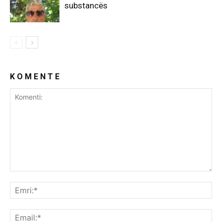
substancës
K O M E N T E