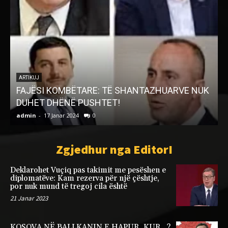
ARTIKUJ
FAJËSI KOMBËTARE: TË SHANTAZHUARVE NUK
DUHET DHËNË PUSHTET!
admin
-
17 Janar 2024
0
a
Zgjedhur nga EditorI
Deklarohet Vuçiq pas takimit me pesëshen e
diplomatëve: Kam rezerva për një çështje,
por nuk mund të tregoj cila është
21 Janar 2023
KOSOVA NË BALLKANIN E HAPUR, KUR…?