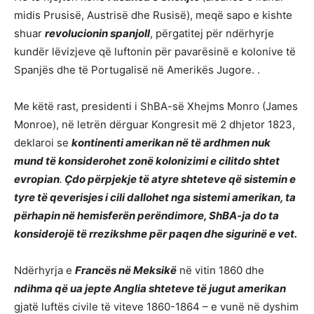
midis Prusisë, Austrisë dhe Rusisë), meqë sapo e kishte
shuar
revolucionin spanjoll
, përgatitej për ndërhyrje
kundër lëvizjeve që luftonin për pavarësinë e kolonive të
Spanjës dhe të Portugalisë në Amerikës Jugore. .
Me këtë rast, presidenti i ShBA-së Xhejms Monro (James
Monroe), në letrën dërguar Kongresit më 2 dhjetor 1823,
deklaroi se
kontinenti amerikan në të ardhmen nuk
mund të konsiderohet zonë kolonizimi e cilitdo shtet
evropian
.
Çdo përpjekje të atyre shteteve që sistemin e
tyre të qeverisjes i cili dallohet nga sistemi amerikan, ta
përhapin në hemisferën perëndimore, ShBA-ja do ta
konsiderojë të rrezikshme për paqen dhe sigurinë e vet.
Ndërhyrja e
Francës në Meksikë
në vitin 1860 dhe
ndihma që ua jepte Anglia shteteve të jugut amerikan
gjatë luftës civile të viteve 1860-1864 – e vunë në dyshim