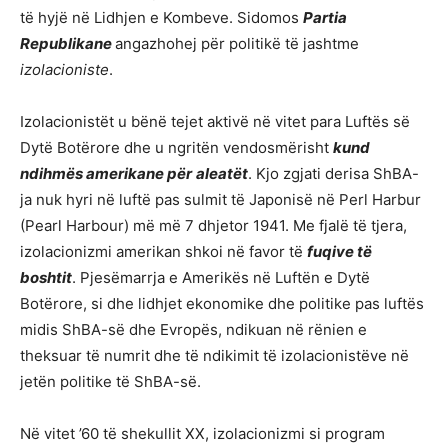
të hyjë në Lidhjen e Kombeve. Sidomos
Partia
Republikane
angazhohej për politikë të jashtme
izolacioniste
.
Izolacionistët u bënë tejet aktivë në vitet para Luftës së
Dytë Botërore dhe u ngritën vendosmërisht
kund
ndihmës amerikane për
aleatët
. Kjo zgjati derisa ShBA-
ja nuk hyri në luftë pas sulmit të Japonisë në Perl Harbur
(Pearl Harbour) më më 7 dhjetor 1941. Me fjalë të tjera,
izolacionizmi amerikan shkoi në favor të
fuqive të
boshtit
. Pjesëmarrja e Amerikës në Luftën e Dytë
Botërore, si dhe lidhjet ekonomike dhe politike pas luftës
midis ShBA-së dhe Evropës, ndikuan në rënien e
theksuar të numrit dhe të ndikimit të izolacionistëve në
jetën politike të ShBA-së.
Në vitet ’60 të shekullit XX, izolacionizmi si program