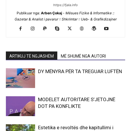
https://fjala.info
Publikuar nga:
Arben Çokaj
-
Mësues Fizike & Informatike ::
Gazetar & Analist i pavarur :: Shkrimtar :: Ueb- & Grafikdizajner
ARTIKUJ TË NGJASHËM
MË SHUMË NGA AUTORI
DY MËNYRA PËR TA TREGUAR LUFTËN
MODELET AUTORITARE S’JETOJNË
DOT PA KONFLIKTE
Estetika e revoltës dhe kapitullimi i