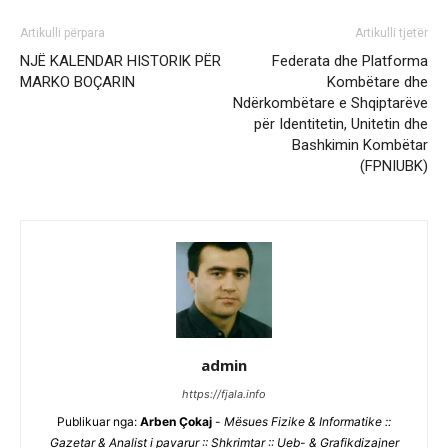
Artikulli përpara
Artikulli tjetër
NJË KALENDAR HISTORIK PËR
Federata dhe Platforma
MARKO BOÇARIN
Kombëtare dhe
Ndërkombëtare e Shqiptarëve
për Identitetin, Unitetin dhe
Bashkimin Kombëtar
(FPNIUBK)
admin
https://fjala.info
Publikuar nga:
Arben Çokaj
-
Mësues Fizike & Informatike ::
Gazetar & Analist i pavarur :: Shkrimtar :: Ueb- & Grafikdizajner