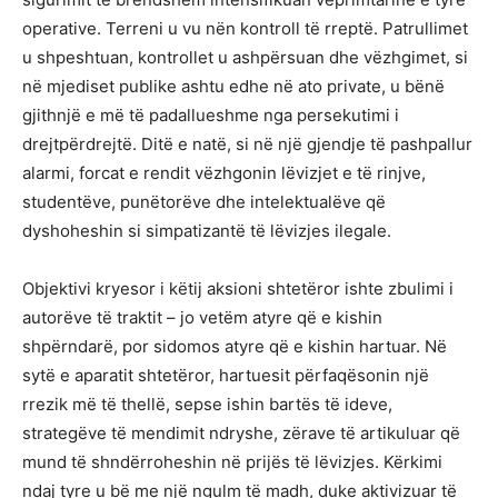
operative. Terreni u vu nën kontroll të rreptë. Patrullimet
u shpeshtuan, kontrollet u ashpërsuan dhe vëzhgimet, si
në mjediset publike ashtu edhe në ato private, u bënë
gjithnjë e më të padallueshme nga persekutimi i
drejtpërdrejtë. Ditë e natë, si në një gjendje të pashpallur
alarmi, forcat e rendit vëzhgonin lëvizjet e të rinjve,
studentëve, punëtorëve dhe intelektualëve që
dyshoheshin si simpatizantë të lëvizjes ilegale.
Objektivi kryesor i këtij aksioni shtetëror ishte zbulimi i
autorëve të traktit – jo vetëm atyre që e kishin
shpërndarë, por sidomos atyre që e kishin hartuar. Në
sytë e aparatit shtetëror, hartuesit përfaqësonin një
rrezik më të thellë, sepse ishin bartës të ideve,
strategëve të mendimit ndryshe, zërave të artikuluar që
mund të shndërroheshin në prijës të lëvizjes. Kërkimi
ndaj tyre u bë me një ngulm të madh, duke aktivizuar të