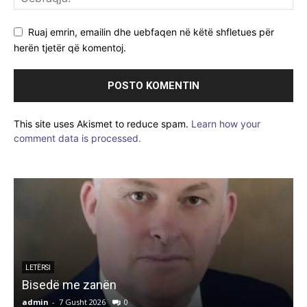
Ruaj emrin, emailin dhe uebfaqen në këtë shfletues për
herën tjetër që komentoj.
This site uses Akismet to reduce spam.
Learn how your
comment data is processed.
LETËRSI
Bisedë me zanën
admin
-
7 Gusht 2026
0
a