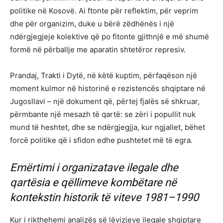
politike në Kosovë. Ai ftonte për reflektim, për veprim
dhe për organizim, duke u bërë zëdhënës i një
ndërgjegjeje kolektive që po fitonte gjithnjë e më shumë
formë në përballje me aparatin shtetëror represiv.
Prandaj, Trakti i Dytë, në këtë kuptim, përfaqëson një
moment kulmor në historinë e rezistencës shqiptare në
Jugosllavi – një dokument që, përtej fjalës së shkruar,
përmbante një mesazh të qartë: se zëri i popullit nuk
mund të heshtet, dhe se ndërgjegjja, kur ngjallet, bëhet
forcë politike që i sfidon edhe pushtetet më të egra.
Emërtimi i organizatave ilegale dhe
qartësia e qëllimeve kombëtare në
kontekstin historik të viteve 1981–1990
Kur i rikthehemi analizës së lëvizjeve ilegale shqiptare