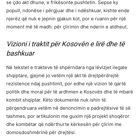
se çdo akt dhune, e frikësonte pushtetin. Sepse ky
popull, ndonëse i përgjuar dhe i ndëshkuar, kishte ende
njerëz që nuk e jepnin gjakun kot, por e ruanin për një
moment më të madh: për çlirimin dhe nderin e atdheut.
Vizioni i traktit për Kosovën e lirë dhe të
bashkuar
Në tekstet e trakteve të shpërndara nga lëvizjet ilegale
shqiptare, gjejmë jo vetëm një akt të drejtpërdrejtë
rezistence ndaj pushtimit, por edhe një vizion të qartë
politik dhe moral për të ardhmen e Kosovës dhe të mbarë
kombit shqiptar. Këto dokumente nuk ishin të
përqendruara vetëm në denoncimin e padrejtësive të së
tashmes, por artikulonin me guxim një projekt shoqëror
dhe kombëtar që ndërthurte kërkesën për çlirim me
domosdoshmërinë për drejtësi.