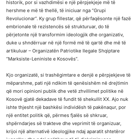
historik, por si vazhdimësi e një përpjekjeje më të
hershme e më të thellë, të iniciuar nga “Grupi
Revolucionar”. Ky grup fillestar, që përfaqësonte një fazë
embrionale të rezistencës së strukturuar, do të
përjetonte një transformim ideologjik dhe organizativ,
duke u shndërruar në një formë më të qartë dhe më të
artikuluar – Organizatën Patriotike Ilegale Shqiptare
“Marksiste-Leniniste e Kosovës”.
Kjo organizatë, si trashëgimtare e denjë e përpjekjeve të
mëparshme, pati një ndikim të qenësishëm në drejtimin
që mori opinioni publik dhe vetë zhvillimet politike në
Kosovë gjatë dekadave të fundit të shekullit XX. Ajo nuk
ishte thjesht një bashkësi individësh të pakënaqur, por
një entitet politik që, përmes fjalës së shkruar,
shpërndarjes së trakteve dhe veprimit të organizuar,
krijoi një alternativë ideologjike ndaj aparatit shtetëror