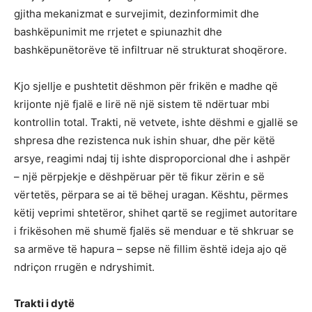
gjitha mekanizmat e survejimit, dezinformimit dhe
bashkëpunimit me rrjetet e spiunazhit dhe
bashkëpunëtorëve të infiltruar në strukturat shoqërore.
Kjo sjellje e pushtetit dëshmon për frikën e madhe që
krijonte një fjalë e lirë në një sistem të ndërtuar mbi
kontrollin total. Trakti, në vetvete, ishte dëshmi e gjallë se
shpresa dhe rezistenca nuk ishin shuar, dhe për këtë
arsye, reagimi ndaj tij ishte disproporcional dhe i ashpër
– një përpjekje e dëshpëruar për të fikur zërin e së
vërtetës, përpara se ai të bëhej uragan. Kështu, përmes
këtij veprimi shtetëror, shihet qartë se regjimet autoritare
i frikësohen më shumë fjalës së menduar e të shkruar se
sa armëve të hapura – sepse në fillim është ideja ajo që
ndriçon rrugën e ndryshimit.
Trakti i dytë