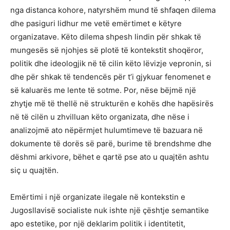
nga distanca kohore, natyrshëm mund të shfaqen dilema
dhe pasiguri lidhur me vetë emërtimet e këtyre
organizatave. Këto dilema shpesh lindin për shkak të
mungesës së njohjes së plotë të kontekstit shoqëror,
politik dhe ideologjik në të cilin këto lëvizje vepronin, si
dhe për shkak të tendencës për t’i gjykuar fenomenet e
së kaluarës me lente të sotme. Por, nëse bëjmë një
zhytje më të thellë në strukturën e kohës dhe hapësirës
në të cilën u zhvilluan këto organizata, dhe nëse i
analizojmë ato nëpërmjet hulumtimeve të bazuara në
dokumente të dorës së parë, burime të brendshme dhe
dëshmi arkivore, bëhet e qartë pse ato u quajtën ashtu
siç u quajtën.
Emërtimi i një organizate ilegale në kontekstin e
Jugosllavisë socialiste nuk ishte një çështje semantike
apo estetike, por një deklarim politik i identitetit,