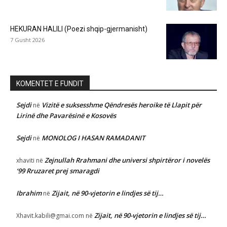
HEKURAN HALILI (Poezi shqip-gjermanisht)
7 Gusht 2026
KOMENTET E FUNDIT
Sejdi
Vizitë e suksesshme Qëndresës heroike të Llapit për
në
Lirinë dhe Pavarësinë e Kosovës
Sejdi
MONOLOG I HASAN RAMADANIT
në
Zejnullah Rrahmani dhe universi shpirtëror i novelës
xhaviti
në
‘99 Rruzaret prej smaragdi
Ibrahim
Zijait, në 90-vjetorin e lindjes së tij…
në
Zijait, në 90-vjetorin e lindjes së tij…
Xhavit.kabili@gmai.com
në