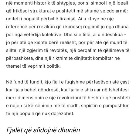
një momenti historik të shtypjes, por si simbol i një ideali
që frikësoi strukturat e pushtetit më shumë se çdo armë:
uniteti i popullit përballë tiranisë. Ai u kthye në një
referencë për rrezikun që i kanosej regjimit jo nga dhuna,
por nga vetëdija kolektive. Dhe si e tillë, ai u ndëshkua –
jo për atë që kishte bërë realisht, por për atë që mund të
sillte: një zgjerim të revoltës, një përqafim të qëllimeve të
përbashkëta, dhe një rikthim të dinjitetit kombëtar në
themel të veprimit politik.
Në fund të fundit, kjo fjali e fuqishme përfaqëson atë çast
kur fjala bëhet qëndresë, kur fjalia e shkruar në fshehtësi
merr dimensionin e një revolucioni të heshtur që pushteti
e ndjen si kërcënimin më të madh: shpirtin e pamposhtur
të një populli që nuk dorëzohet.
Fjalët që sfidojnë dhunën