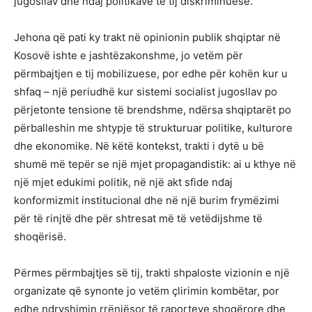
jugosllav dhe ndaj politikave të tij diskriminuese.
Jehona që pati ky trakt në opinionin publik shqiptar në
Kosovë ishte e jashtëzakonshme, jo vetëm për
përmbajtjen e tij mobilizuese, por edhe për kohën kur u
shfaq – një periudhë kur sistemi socialist jugosllav po
përjetonte tensione të brendshme, ndërsa shqiptarët po
përballeshin me shtypje të strukturuar politike, kulturore
dhe ekonomike. Në këtë kontekst, trakti i dytë u bë
shumë më tepër se një mjet propagandistik: ai u kthye në
një mjet edukimi politik, në një akt sfide ndaj
konformizmit institucional dhe në një burim frymëzimi
për të rinjtë dhe për shtresat më të vetëdijshme të
shoqërisë.
Përmes përmbajtjes së tij, trakti shpaloste vizionin e një
organizate që synonte jo vetëm çlirimin kombëtar, por
edhe ndryshimin rrënjësor të raporteve shoqërore dhe