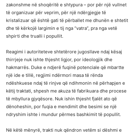
zakonshme në shoqëritë e shtypura – por për një vullnet
të organizuar për veprim, për një ndërgjegje të
kristalizuar që është gati të përballet me dhunën e shtetit
dhe të kërkojë largimin e tij nga “vatra”, pra nga vetë
shpirti dhe trualli i popullit.
Reagimi i autoriteteve shtetërore jugosllave ndaj kësaj
thirrjeje nuk ishte thjesht ligjor, por ideologjik dhe
hakmarrës. Duke e ndjerë fuqinë potenciale që mbartte
një ide e tillë, regjimi ndërmori masa të rënda
ndëshkuese ndaj të rinjve që ndihmonin në përhapjen e
këtij traktati, shpesh me akuza të fabrikuara dhe procese
të mbyllura gjyqësore. Nuk ishin thjesht fjalët ato që
dënoheshin, por fuqia e mendimit dhe besimi se një
ndryshim ishte i mundur përmes bashkimit të popullit.
Në këtë mënyrë, trakti nuk qëndron vetëm si dëshmi e