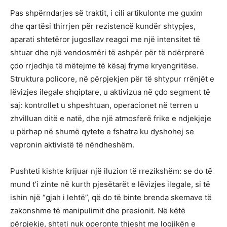
Pas shpërndarjes së traktit, i cili artikulonte me guxim
dhe qartësi thirrjen për rezistencë kundër shtypjes,
aparati shtetëror jugosllav reagoi me një intensitet të
shtuar dhe një vendosmëri të ashpër për të ndërprerë
çdo rrjedhje të mëtejme të kësaj fryme kryengritëse.
Struktura policore, në përpjekjen për të shtypur rrënjët e
lëvizjes ilegale shqiptare, u aktivizua në çdo segment të
saj: kontrollet u shpeshtuan, operacionet në terren u
zhvilluan ditë e natë, dhe një atmosferë frike e ndjekjeje
u përhap në shumë qytete e fshatra ku dyshohej se
vepronin aktivistë të nëndheshëm.
Pushteti kishte krijuar një iluzion të rrezikshëm: se do të
mund t’i zinte në kurth pjesëtarët e lëvizjes ilegale, si të
ishin një “gjah i lehtë”, që do të binte brenda skemave të
zakonshme të manipulimit dhe presionit. Në këtë
përpjekje, shteti nuk operonte thjesht me logjikën e