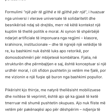
Formulimi
“një për të gjithë e të gjithë për një
”, i huazuar
nga universi i vlerave universale të solidaritetit dhe
besnikërisë ndaj së drejtës, merr në këtë kontekst një
kuptim të thellë politik e moral. Ai synon të shpërbëjë
ndarjet artificiale të imponuara nga regjimi – klasore,
krahinore, institucionale – dhe të ngrejë një vetëdije të
re, ku bashkimi nuk është luks apo retorikë, por
domosdoshmëri për mbijetesë kombëtare. Fjalia, në
strukturën dhe përmbajtjen e saj, është konceptuar si një
urdhër moral, i cili sfidon pushtetin jo vetëm me fjalë, por
me vizionin e një fuqie që buron nga bashkimi popullor.
Pikërisht kjo thirrje, me natyrë thellësisht mobilizuese
dhe nxitëse të veprimit, është ajo që ka gjasë të ketë
tmerruar më shumë pushtetin okupues. Ajo nuk fliste më
vetëm për pakënaqësi apo për dëshpërim – ndjenja të