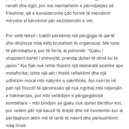
rendit dhe ligjit, por me mentalitetin e përndjekjes së
frikshme, që e konsideronte çdo formë të mendimit
ndryshe si kërcënim për ekzistencën e vet.
Por vetë teksti i traktit përbënte një përgjigje të qartë
dhe dinjitoze ndaj këtij brutaliteti të organizuar. Me tone
të përmbajtura, por të forta, ai pohonte:
“Gjaku i
shqiptarit është i shtrenjtë, prandaj duhet të dimë ku ta
japim
.” Kjo fjali nuk ishte thjesht një deklaratë poetike apo
metaforike; ishte një akt i thellë reflektimi dhe një
udhëzim moral mbi natyrën e sakrificës. Ajo nxirrte në
pah një filozofi të qëndresës që nuk ngrihej mbi ndjenjën
e hakmarrjes, por mbi vetëdijen e përgjegjësisë
kombëtare – mbi bindjen se gjaku nuk duhet derdhur kot,
por vetëm për një kauzë të drejtë dhe në momentin kur ai
përfaqëson aktin më të lartë të nderit dhe përkushtimit
ndaj lirisë.