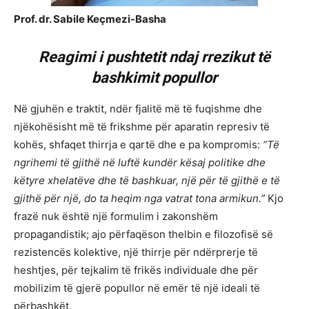
Prof. dr. Sabile Keçmezi-Basha
Reagimi i pushtetit ndaj rrezikut të
bashkimit popullor
Në gjuhën e traktit, ndër fjalitë më të fuqishme dhe
njëkohësisht më të frikshme për aparatin represiv të
kohës, shfaqet thirrja e qartë dhe e pa kompromis:
“Të
ngrihemi të gjithë në luftë kundër kësaj politike dhe
këtyre xhelatëve dhe të bashkuar, një për të gjithë e të
gjithë për një, do ta heqim nga vatrat tona armikun.”
Kjo
frazë nuk është një formulim i zakonshëm
propagandistik; ajo përfaqëson thelbin e filozofisë së
rezistencës kolektive, një thirrje për ndërprerje të
heshtjes, për tejkalim të frikës individuale dhe për
mobilizim të gjerë popullor në emër të një ideali të
përbashkët.