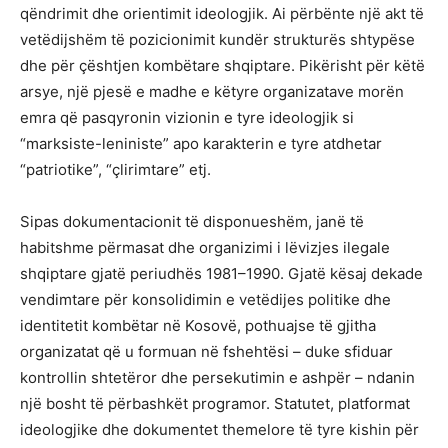
qëndrimit dhe orientimit ideologjik. Ai përbënte një akt të
vetëdijshëm të pozicionimit kundër strukturës shtypëse
dhe për çështjen kombëtare shqiptare. Pikërisht për këtë
arsye, një pjesë e madhe e këtyre organizatave morën
emra që pasqyronin vizionin e tyre ideologjik si
“marksiste-leniniste” apo karakterin e tyre atdhetar
“patriotike”, “çlirimtare” etj.
Sipas dokumentacionit të disponueshëm, janë të
habitshme përmasat dhe organizimi i lëvizjes ilegale
shqiptare gjatë periudhës 1981–1990. Gjatë kësaj dekade
vendimtare për konsolidimin e vetëdijes politike dhe
identitetit kombëtar në Kosovë, pothuajse të gjitha
organizatat që u formuan në fshehtësi – duke sfiduar
kontrollin shtetëror dhe persekutimin e ashpër – ndanin
një bosht të përbashkët programor. Statutet, platformat
ideologjike dhe dokumentet themelore të tyre kishin për