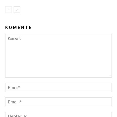
K O M E N T E