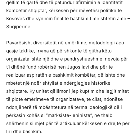
qëllim të qartë dhe të patundur afirmimin e identitetit
kombëtar shqiptar, kërkesën për mëvetësi politike të
Kosovës dhe synimin final të bashkimit me shtetin amë –
Shqipërinë.
Pavarësisht diversitetit në emërtime, metodologji apo
qasje taktike, fryma që përshkonte të gjitha këto
organizata ishte një dhe e pandryshueshme: nevoja për
t’i dhënë fund robërisë nën Jugosllavi dhe për të
realizuar aspiratën e bashkimit kombëtar, që ishte dhe
mbetet një ndër shtyllat e ndërgjegjes historike
shqiptare. Ky unitet qëllimor i jep kuptim dhe legjitimitet
të plotë emërimeve të organizatave, të cilat, ndonëse
ndonjëherë të mbështetura në terma ideologjikë që i
përkasin kohës si “marksiste-leniniste”, në thelb
shërbenin si mjet për të artikuluar kërkesën e drejtë për
liri dhe bashkim.