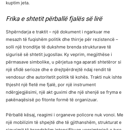
kuptim jeta.
Frika e shtetit përballë fjalës së lirë
Shpërndarja e traktit – një dokument i ngarkuar me
mesazh të fuqishëm politik dhe thirrje për rezistencë –
solli një tronditje të dukshme brenda strukturave të
sigurisë së shtetit jugosllav. Ky veprim, megjithëse i
përmasave simbolike, u përjetua nga aparati shtetëror si
një sfidë serioze dhe e drejtpërdrejtë ndaj rendit të
vendosur dhe autoritetit politik të kohës. Trakti nuk ishte
thjesht një fletë me fjalë, por një instrument
ndërgjegjësimi, një akt guximi dhe një shenjë se fryma e
pakënaqësisë po fitonte formë të organizuar.
Përballë kësaj, reagimi i organeve policore nuk vonoi. Me
një mobilizim të shpejtë dhe të gjithanshëm, strukturat e
sigurimit të brendshëm intensifikuan veprimtarinë e tyre