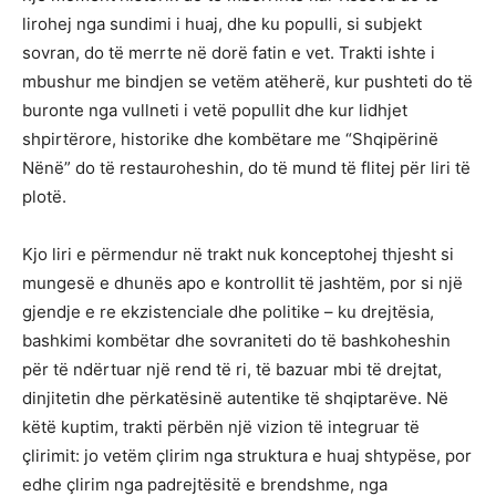
lirohej nga sundimi i huaj, dhe ku populli, si subjekt
sovran, do të merrte në dorë fatin e vet. Trakti ishte i
mbushur me bindjen se vetëm atëherë, kur pushteti do të
buronte nga vullneti i vetë popullit dhe kur lidhjet
shpirtërore, historike dhe kombëtare me “Shqipërinë
Nënë” do të restauroheshin, do të mund të flitej për liri të
plotë.
Kjo liri e përmendur në trakt nuk konceptohej thjesht si
mungesë e dhunës apo e kontrollit të jashtëm, por si një
gjendje e re ekzistenciale dhe politike – ku drejtësia,
bashkimi kombëtar dhe sovraniteti do të bashkoheshin
për të ndërtuar një rend të ri, të bazuar mbi të drejtat,
dinjitetin dhe përkatësinë autentike të shqiptarëve. Në
këtë kuptim, trakti përbën një vizion të integruar të
çlirimit: jo vetëm çlirim nga struktura e huaj shtypëse, por
edhe çlirim nga padrejtësitë e brendshme, nga