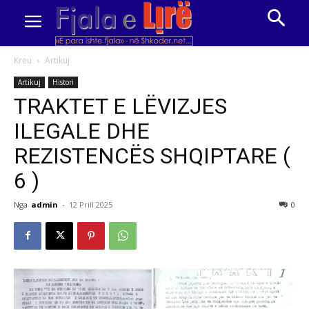
Kreu
Artikuj
Artikuj
Histori
TRAKTET E LËVIZJES
ILEGALE DHE
REZISTENCËS SHQIPTARE (
6 )
Nga
admin
-
12 Prill 2025
0