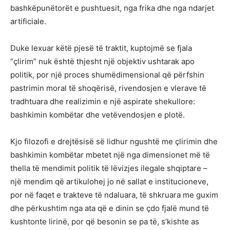
bashkëpunëtorët e pushtuesit, nga frika dhe nga ndarjet
artificiale.
Duke lexuar këtë pjesë të traktit, kuptojmë se fjala
“çlirim” nuk është thjesht një objektiv ushtarak apo
politik, por një proces shumëdimensional që përfshin
pastrimin moral të shoqërisë, rivendosjen e vlerave të
tradhtuara dhe realizimin e një aspirate shekullore:
bashkimin kombëtar dhe vetëvendosjen e plotë.
Kjo filozofi e drejtësisë së lidhur ngushtë me çlirimin dhe
bashkimin kombëtar mbetet një nga dimensionet më të
thella të mendimit politik të lëvizjes ilegale shqiptare –
një mendim që artikulohej jo në sallat e institucioneve,
por në faqet e trakteve të ndaluara, të shkruara me guxim
dhe përkushtim nga ata që e dinin se çdo fjalë mund të
kushtonte lirinë, por që besonin se pa të, s’kishte as