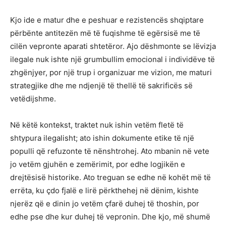
Kjo ide e matur dhe e peshuar e rezistencës shqiptare
përbënte antitezën më të fuqishme të egërsisë me të
cilën vepronte aparati shtetëror. Ajo dëshmonte se lëvizja
ilegale nuk ishte një grumbullim emocional i individëve të
zhgënjyer, por një trup i organizuar me vizion, me maturi
strategjike dhe me ndjenjë të thellë të sakrificës së
vetëdijshme.
Në këtë kontekst, traktet nuk ishin vetëm fletë të
shtypura ilegalisht; ato ishin dokumente etike të një
populli që refuzonte të nënshtrohej. Ato mbanin në vete
jo vetëm gjuhën e zemërimit, por edhe logjikën e
drejtësisë historike. Ato treguan se edhe në kohët më të
errëta, ku çdo fjalë e lirë përkthehej në dënim, kishte
njerëz që e dinin jo vetëm çfarë duhej të thoshin, por
edhe pse dhe kur duhej të vepronin. Dhe kjo, më shumë