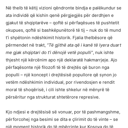
Në thelb të këtij vizioni qëndronte bindja e palëkundur se
ata individë që kishin qenë përgjegjës për derdhjen e
gjakut të shqiptarëve – qoftë si përfaqësues të pushtetit
okupues, qoftë si bashkëpunëtorë të tij – nuk do të mund
t’i shpëtonin ndëshkimit historik. Fjalia thelbësore që
përmendet në trakt,
“Të gjithë ata që i kanë të lyera duart
me gjak shqiptari do t’i dënojë vetë populli”
, nuk ishte
thjesht një kërcënim apo një deklaratë hakmarrjeje. Ajo
përfaqësonte një filozofi të të drejtës që buron nga
populli – një koncept i drejtësisë popullore që synon jo
vetëm ndëshkimin individual, por rivendosjen e rendit
moral të shoqërisë, i cili ishte shkelur në mënyrë të
përsëritur nga strukturat shtetërore represive.
Kjo ndjesi e drejtësisë së vonuar, por të pashmangshme,
përforcohej nga besimi se dita e çlirimit do të vinte – se
një moment historik do të mbërrinte kur Kosova do të