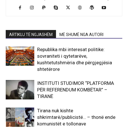
ARTIKUJ TË NGJASHËM
MË SHUMË NGA AUTORI
Republika mbi interesat politike:
sovraniteti i qytetarëve,
kushtetutshmëria dhe përgjegjësia
shtetërore
INSTITUTI STUDIMOR “PLATFORMA
PËR REFERENDUM KOMBËTAR” –
TIRANË
Tirana nuk kishte
shkrimtarë/publicistë… – thonë ende
komunistët e tollonave