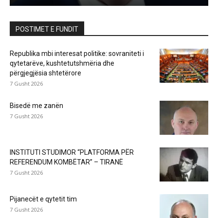
POSTIMET E FUNDIT
Republika mbi interesat politike: sovraniteti i
qytetarëve, kushtetutshmëria dhe
përgjegjësia shtetërore
7 Gusht 2026
Bisedë me zanën
7 Gusht 2026
INSTITUTI STUDIMOR “PLATFORMA PËR
REFERENDUM KOMBËTAR” – TIRANË
7 Gusht 2026
Pijanecët e qytetit tim
7 Gusht 2026