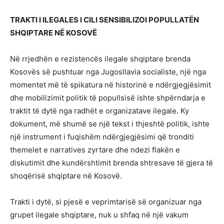
TRAKTI I ILEGALES I CILI SENSIBILIZOI POPULLATËN
SHQIPTARE NË KOSOVË
Në rrjedhën e rezistencës ilegale shqiptare brenda
Kosovës së pushtuar nga Jugosllavia socialiste, një nga
momentet më të spikatura në historinë e ndërgjegjësimit
dhe mobilizimit politik të popullsisë ishte shpërndarja e
traktit të dytë nga radhët e organizatave ilegale. Ky
dokument, më shumë se një tekst i thjeshtë politik, ishte
një instrument i fuqishëm ndërgjegjësimi që tronditi
themelet e narratives zyrtare dhe ndezi flakën e
diskutimit dhe kundërshtimit brenda shtresave të gjera të
shoqërisë shqiptare në Kosovë.
Trakti i dytë, si pjesë e veprimtarisë së organizuar nga
grupet ilegale shqiptare, nuk u shfaq në një vakum