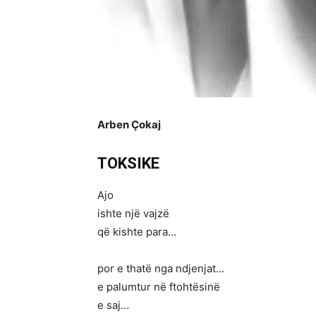
Arben Çokaj
TOKSIKE
Ajo
ishte një vajzë
që kishte para…
por e thatë nga ndjenjat…
e palumtur në ftohtësinë
e saj…