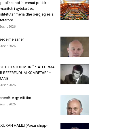
publika mbi interesat politike:
vraniteti i qytetarëve,
shtetutshmëria dhe përgjegjësia
tetërore
Gusht 2026
sedë me zanën
Gusht 2026
NSTITUTI STUDIMOR “PLATFORMA
ËR REFERENDUM KOMBËTAR” –
IRANË
Gusht 2026
janecët e qytetit tim
Gusht 2026
KURAN HALILI (Poezi shqip-