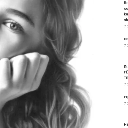
Re
so
ku
sh
7 
Bi
7 
I
P
T
7 
Pi
7 
HE