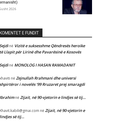
ermanisht)
Gusht 2026
KOMENTET E FUNDIT
Sejdi
Vizitë e suksesshme Qëndresës heroike
në
të Llapit për Lirinë dhe Pavarësinë e Kosovës
Sejdi
MONOLOG I HASAN RAMADANIT
në
Zejnullah Rrahmani dhe universi
xhaviti
në
shpirtëror i novelës ‘99 Rruzaret prej smaragdi
Ibrahim
Zijait, në 90-vjetorin e lindjes së tij…
në
Zijait, në 90-vjetorin e
Xhavit.kabili@gmai.com
në
lindjes së tij…