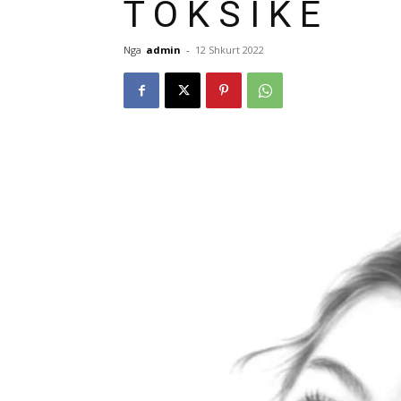
T O K S I K E
Nga
admin
-
12 Shkurt 2022