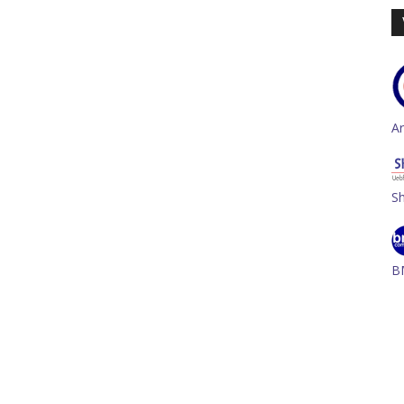
A
S
B