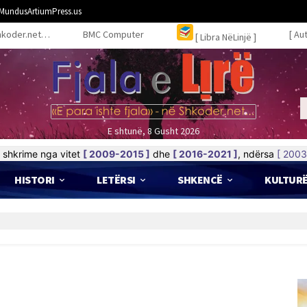
MundusArtiumPress.us
hkoder.net…
BMC Computer
[ Au
[ Libra NëLinjë ]
E shtunë, 8 Gusht 2026
shkrime nga vitet
[ 2009-2015 ]
dhe
[ 2016-2021 ]
, ndërsa
[ 2003
HISTORI
LETËRSI
SHKENCË
KULTUR