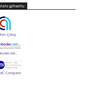
Vizito gjithashtu
rben Çokaj
hkoder.net…
MC Computer