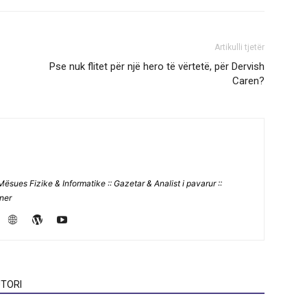
Artikulli tjetër
Pse nuk flitet për një hero të vërtetë, për Dervish
Caren?
Mësues Fizike & Informatike :: Gazetar & Analist i pavarur ::
jner
TORI