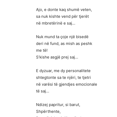
Ajo, e donte kaq shumë veten,
sa nuk kishte vend për tjerët
në mbretërinë e saj…
Nuk mund ta çoje një bisedë
deri në fund, as mish as peshk
me të!
S’kishe asgjë prej saj…
E dyzuar, me dy personalitete
shtegtonte sa te njëri, te tjetri
në varësi të gjendjes emocionale
të saj…
Ndizej papritur, si barut,
Shpërthente,