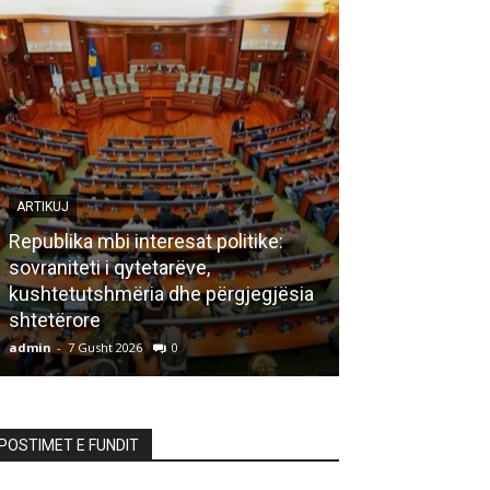
ARTIKUJ
Republika mbi interesat politike:
sovraniteti i qytetarëve,
LETËRSI
kushtetutshmëria dhe përgjegjësia
shtetërore
Bisedë me za
admin
-
7 Gusht 2026
0
admin
-
7 Gusht 20
POSTIMET E FUNDIT