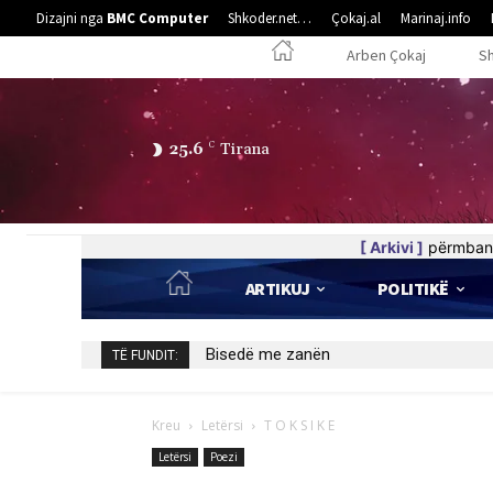
Dizajni nga
BMC Computer
Shkoder.net…
Çokaj.al
Marinaj.info
Arben Çokaj
S
25.6
C
Tirana
[ Arkivi ]
përmban 
ARTIKUJ
POLITIKË
Bisedë me zanën
TË FUNDIT:
Kreu
Letërsi
T O K S I K E
Letërsi
Poezi