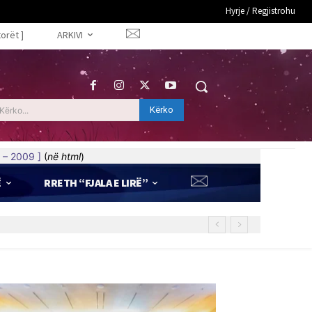
Hyrje / Regjistrohu
torët ]
ARKIVI
Kërko
Kërko...
 – 2009 ]
(
në html
)
Ë
RRETH “FJALA E LIRË”