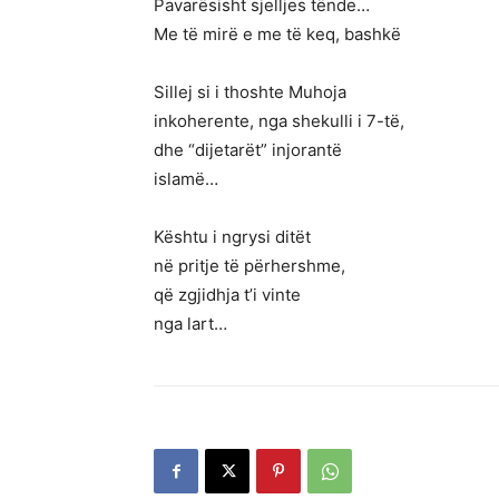
Pavarësisht sjelljes tënde…
Me të mirë e me të keq, bashkë
Sillej si i thoshte Muhoja
inkoherente, nga shekulli i 7-të,
dhe “dijetarët” injorantë
islamë…
Kështu i ngrysi ditët
në pritje të përhershme,
që zgjidhja t’i vinte
nga lart…