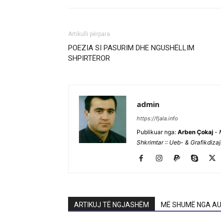
Artikulli përpara
POEZIA SI PASURIM DHE NGUSHËLLIM
SHPIRTËROR
admin
https://fjala.info
Publikuar nga:
Arben Çokaj
-
Shkrimtar :: Ueb- & Grafikdiza
ARTIKUJ TË NGJASHËM
MË SHUMË NGA AU