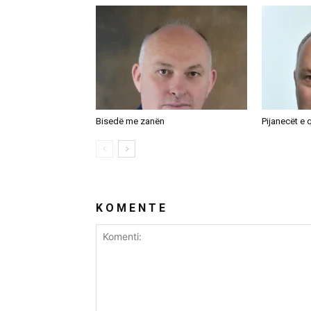
Bisedë me zanën
Pijanecët e q
K O M E N T E