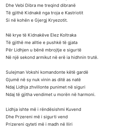
Dhe Vebi Dibra me treqind dibranë
Të gjithë Kidnakë nga troja e Kastriotit
Si në kohën e Gjergj Kryezotit.
Në krye të Kidnakëve Elez Koltraka
Të gjithë me alltie e pushkë të gjata
Për Lidhjen u bënë mbrojtje e sigurtë
Në një sekond armikut në erë ia hidhnin trutë.
Sulejman Vokshi komandonte këtë gardë
Gjumë në sy nuk vinin as ditë as natë
Ndaj Lidhja zhvillonte punimet në siguri
Ndaj të gjitha vendimet u morën në harmoni.
Lidhja ishte më i rëndësishmi Kuvend
Dhe Przereni më i sigurti vend
Prizereni qyteti më i madh në Iliri