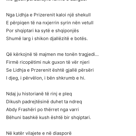
Nga Lidhja e Prizerenit kaloi një shekull
E përpiqen të na nxjerrin syrin nën vetull
Por shqiptari ka sytë e shqiponjës
Shumë larg i shikon djallëzitë e botës.
Që kërkojnë të majmen me tonën tragjedi…
Firmë ricopëtimi nuk guxon të vër njeri
Se Lidhja e Przerenit është gjallë përsëri
I djeg, i përvëlon, i bën shkrumb e hi.
Ndaj ju historianë të rinj e pleq
Dikush padrejtësinë duhet ta ndreq
Abdy Frashëri po thërret nga varri
Bëhuni bashkë kush është bir shqiptari.
Në katër vilajete e në diasporë