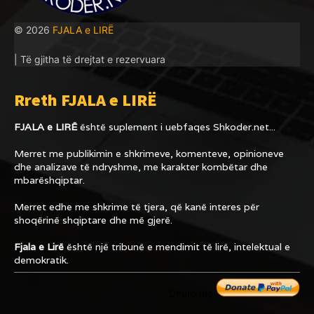
© 2026
FJALA e LIRË
| Të gjitha të drejtat e rezervuara
Rreth FJALA e LIRË
FJALA e LIRË
është suplement i uebfaqes
Shkoder.net...
Merret me publikimin e shkrimeve, komenteve, opinioneve
dhe analizave të ndryshme, me karakter kombëtar dhe
mbarëshqiptar.
Merret edhe me shkrime të tjera, që kanë interes për
shoqërinë shqiptare dhe më gjerë.
Fjala e Lirë
është një tribunë e mendimit të lirë, intelektual e
demokratik.
Dhuro me