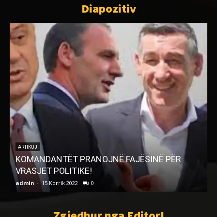
Diapozitiv
ARTIKUJ
KOMANDANTËT PRANOJNË FAJËSINË PËR
L
VRASJET POLITIKE!
admin
-
15 Korrik 2022
0
a
Zgjedhur nga EditorI