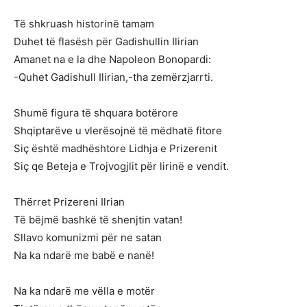
Të shkruash historinë tamam
Duhet të flasësh për Gadishullin Ilirian
Amanet na e la dhe Napoleon Bonopardi:
-Quhet Gadishull Ilirian,-tha zemërzjarrti.
Shumë figura të shquara botërore
Shqiptarëve u vlerësojnë të mëdhatë fitore
Siç është madhështore Lidhja e Prizerenit
Siç qe Beteja e Trojvogjlit për lirinë e vendit.
Thërret Prizereni Ilrian
Të bëjmë bashkë të shenjtin vatan!
Sllavo komunizmi për ne satan
Na ka ndarë me babë e nanë!
Na ka ndarë me vëlla e motër