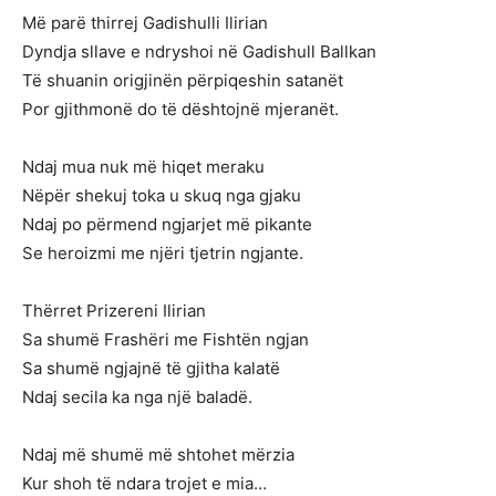
Më parë thirrej Gadishulli Ilirian
Dyndja sllave e ndryshoi në Gadishull Ballkan
Të shuanin origjinën përpiqeshin satanët
Por gjithmonë do të dështojnë mjeranët.
Ndaj mua nuk më hiqet meraku
Nëpër shekuj toka u skuq nga gjaku
Ndaj po përmend ngjarjet më pikante
Se heroizmi me njëri tjetrin ngjante.
Thërret Prizereni Ilirian
Sa shumë Frashëri me Fishtën ngjan
Sa shumë ngjajnë të gjitha kalatë
Ndaj secila ka nga një baladë.
Ndaj më shumë më shtohet mërzia
Kur shoh të ndara trojet e mia…