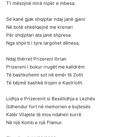
T’i mësojnë mirë nipër e mbesa.
Se kanë gjak shqiptar ndaj janë gjeni
Në botë shkëlqejnë me krenari
Për shqiptari ata janë shpresa
Nga shpirti i tyre largohet dënesa.
Ndaj thërret Prizereni Ilirian
Prizereni i bukur rrugët me kalldrëm
Të bashkohemi sot në emër të Zotit
Të bëjmë bashkë trojen e Kastriotit.
Lidhja e Prizerenit si Besëlidhja e Lezhës
Gdhendur fort në memorien e kujtesës
Katër Vilajete të mos ndahen kurrë
Në një Komb e një Flamur.