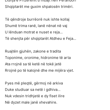
Lidhja e Prizerenit u mbajt nën Perandori
Shqiptarët me guxim shpalosën trimëri.
Të qëndroje burrëorë nuk ishte kollaj
Shumë trima ranë, lanë nënat në vaj
U lënduan motrat e nuset e reja…
Të shenjta për shqiptarët Atdheu e Feja…
Ruajtën gjuhën, zakone e tradita
Toponime, oronime, hidronime të arta
Ata rrojnë sa të ketë në tokë jetë
Rrojnë po të kalojnë dhe me mijëra vjet.
Pyes më pleqtë, gërmoj në arkiva
Duke studiuar sa netë i gdhiva…
Nuk vdesin tridhjetë e dy fiset ilire
Në dyzet male janë xhevahire.