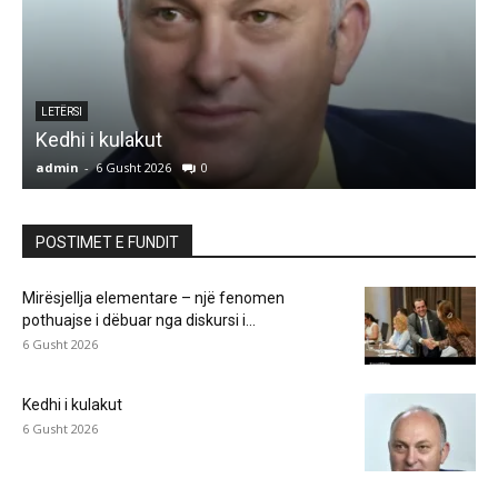
e
LETËRSI
Kedhi i kulakut
admin
-
6 Gusht 2026
0
a
POSTIMET E FUNDIT
Mirësjellja elementare – një fenomen
pothuajse i dëbuar nga diskursi i...
6 Gusht 2026
Kedhi i kulakut
6 Gusht 2026