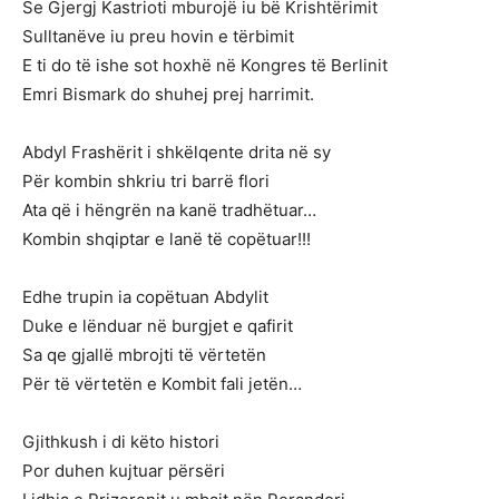
Se Gjergj Kastrioti mburojë iu bë Krishtërimit
Sulltanëve iu preu hovin e tërbimit
E ti do të ishe sot hoxhë në Kongres të Berlinit
Emri Bismark do shuhej prej harrimit.
Abdyl Frashërit i shkëlqente drita në sy
Për kombin shkriu tri barrë flori
Ata që i hëngrën na kanë tradhëtuar…
Kombin shqiptar e lanë të copëtuar!!!
Edhe trupin ia copëtuan Abdylit
Duke e lënduar në burgjet e qafirit
Sa qe gjallë mbrojti të vërtetën
Për të vërtetën e Kombit fali jetën…
Gjithkush i di këto histori
Por duhen kujtuar përsëri