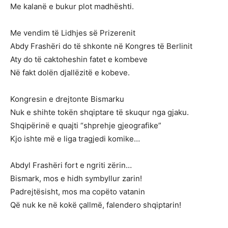
Me kalanë e bukur plot madhështi.
Me vendim të Lidhjes së Prizerenit
Abdy Frashëri do të shkonte në Kongres të Berlinit
Aty do të caktoheshin fatet e kombeve
Në fakt dolën djallëzitë e kobeve.
Kongresin e drejtonte Bismarku
Nuk e shihte tokën shqiptare të skuqur nga gjaku.
Shqipërinë e quajti “shprehje gjeografike”
Kjo ishte më e liga tragjedi komike…
Abdyl Frashëri fort e ngriti zërin…
Bismark, mos e hidh symbyllur zarin!
Padrejtësisht, mos ma copëto vatanin
Që nuk ke në kokë çallmë, falendero shqiptarin!