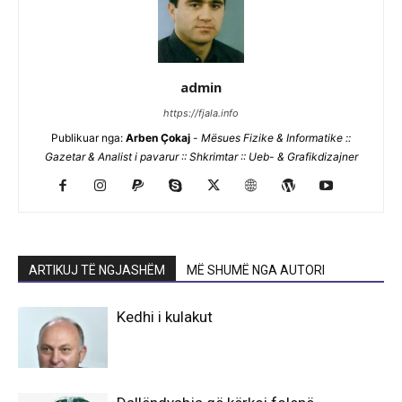
admin
https://fjala.info
Publikuar nga:
Arben Çokaj
-
Mësues Fizike & Informatike ::
Gazetar & Analist i pavarur :: Shkrimtar :: Ueb- & Grafikdizajner
ARTIKUJ TË NGJASHËM
MË SHUMË NGA AUTORI
Kedhi i kulakut