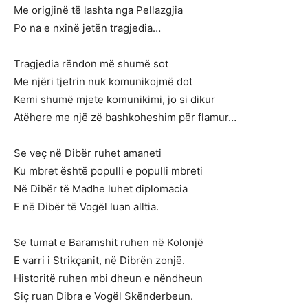
Me origjinë të lashta nga Pellazgjia
Po na e nxinë jetën tragjedia…
Tragjedia rëndon më shumë sot
Me njëri tjetrin nuk komunikojmë dot
Kemi shumë mjete komunikimi, jo si dikur
Atëhere me një zë bashkoheshim për flamur…
Se veç në Dibër ruhet amaneti
Ku mbret është populli e populli mbreti
Në Dibër të Madhe luhet diplomacia
E në Dibër të Vogël luan alltia.
Se tumat e Baramshit ruhen në Kolonjë
E varri i Strikçanit, në Dibrën zonjë.
Historitë ruhen mbi dheun e nëndheun
Siç ruan Dibra e Vogël Skënderbeun.