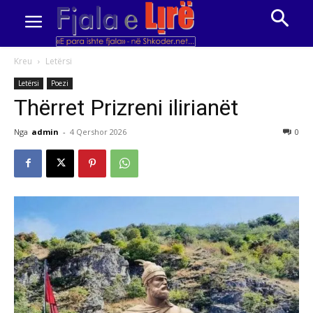
Kreu
Letërsi
Letërsi
Poezi
Thërret Prizreni ilirianët
Nga
admin
-
4 Qershor 2026
0