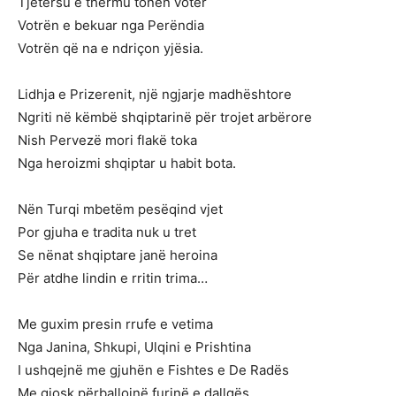
Tjetërsu e thërmu tonën votër
Votrën e bekuar nga Perëndia
Votrën që na e ndriçon yjësia.
Lidhja e Prizerenit, një ngjarje madhështore
Ngriti në këmbë shqiptarinë për trojet arbërore
Nish Pervezë mori flakë toka
Nga heroizmi shqiptar u habit bota.
Nën Turqi mbetëm pesëqind vjet
Por gjuha e tradita nuk u tret
Se nënat shqiptare janë heroina
Për atdhe lindin e rritin trima…
Me guxim presin rrufe e vetima
Nga Janina, Shkupi, Ulqini e Prishtina
I ushqejnë me gjuhën e Fishtes e De Radës
Me gjosk përballojnë furinë e dallgës.