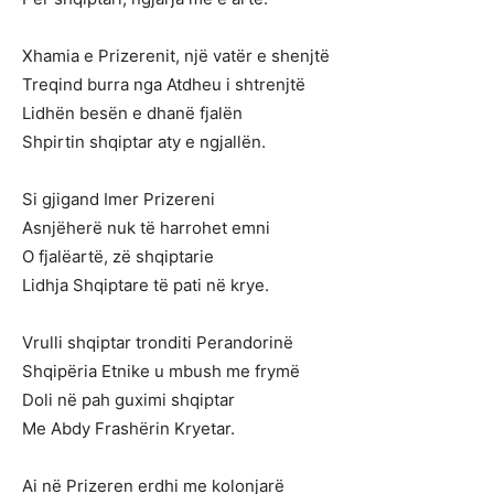
Xhamia e Prizerenit, një vatër e shenjtë
Treqind burra nga Atdheu i shtrenjtë
Lidhën besën e dhanë fjalën
Shpirtin shqiptar aty e ngjallën.
Si gjigand Imer Prizereni
Asnjëherë nuk të harrohet emni
O fjalëartë, zë shqiptarie
Lidhja Shqiptare të pati në krye.
Vrulli shqiptar tronditi Perandorinë
Shqipëria Etnike u mbush me frymë
Doli në pah guximi shqiptar
Me Abdy Frashërin Kryetar.
Ai në Prizeren erdhi me kolonjarë