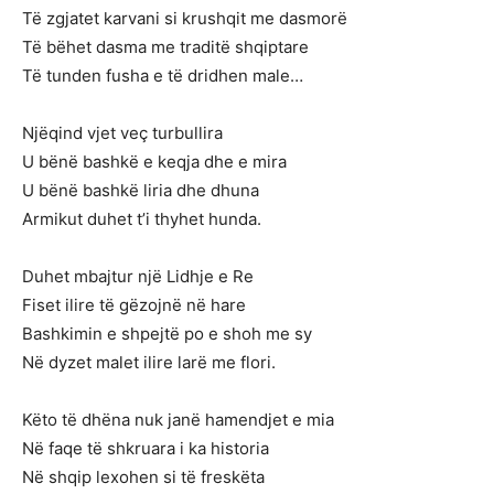
Të zgjatet karvani si krushqit me dasmorë
Të bëhet dasma me traditë shqiptare
Të tunden fusha e të dridhen male…
Njëqind vjet veç turbullira
U bënë bashkë e keqja dhe e mira
U bënë bashkë liria dhe dhuna
Armikut duhet t’i thyhet hunda.
Duhet mbajtur një Lidhje e Re
Fiset ilire të gëzojnë në hare
Bashkimin e shpejtë po e shoh me sy
Në dyzet malet ilire larë me flori.
Këto të dhëna nuk janë hamendjet e mia
Në faqe të shkruara i ka historia
Në shqip lexohen si të freskëta