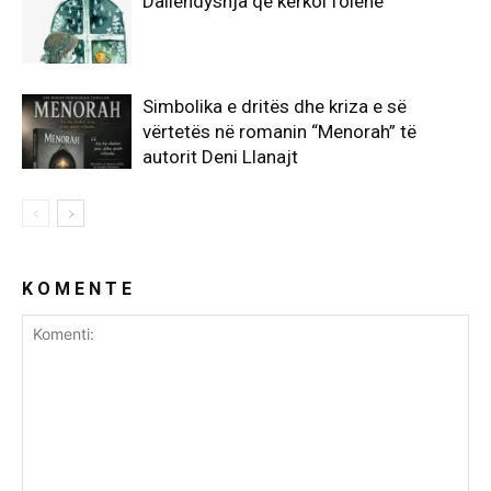
Dallëndyshja që kërkoi folenë
Simbolika e dritës dhe kriza e së
vërtetës në romanin “Menorah” të
autorit Deni Llanajt
K O M E N T E