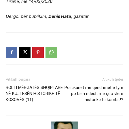
Tiranë, më 14/03/2026
Dërgoi për publikim,
Denis Hata
, gazetar
Artikulli përpara
Artikulli tjetër
ROLI I MËRGATËS SHQIPTARE
Politikanët më qëndrimet e tyre
NË KUJTESËN HISTORIKE TË
po bien ndesh me çdo vlerë
KOSOVËS (11)
historike të kombit!?