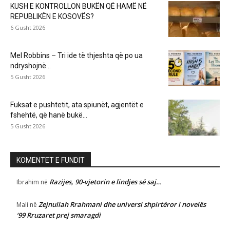
KUSH E KONTROLLON BUKËN QË HAMË NË
REPUBLIKËN E KOSOVËS?
6 Gusht 2026
Mel Robbins – Tri ide të thjeshta që po ua
ndryshojnë...
5 Gusht 2026
Fuksat e pushtetit, ata spiunët, agjentët e
fshehtë, që hanë bukë...
5 Gusht 2026
KOMENTET E FUNDIT
Razijes, 90-vjetorin e lindjes së saj…
Ibrahim
në
Zejnullah Rrahmani dhe universi shpirtëror i novelës
Mali
në
‘99 Rruzaret prej smaragdi