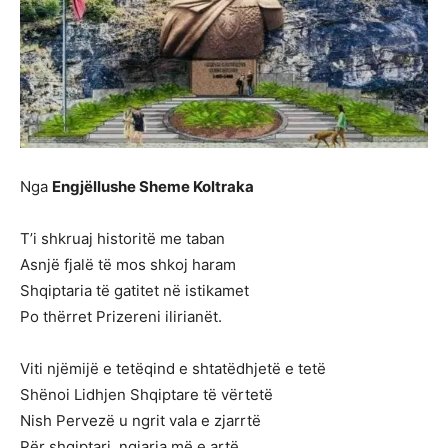
Nga
Engjëllushe Sheme Koltraka
T’i shkruaj historitë me taban
Asnjë fjalë të mos shkoj haram
Shqiptaria të gatitet në istikamet
Po thërret Prizereni ilirianët.
Viti njëmijë e tetëqind e shtatëdhjetë e tetë
Shënoi Lidhjen Shqiptare të vërtetë
Nish Pervezë u ngrit vala e zjarrtë
Për shqiptari, ngjarja më e artë.