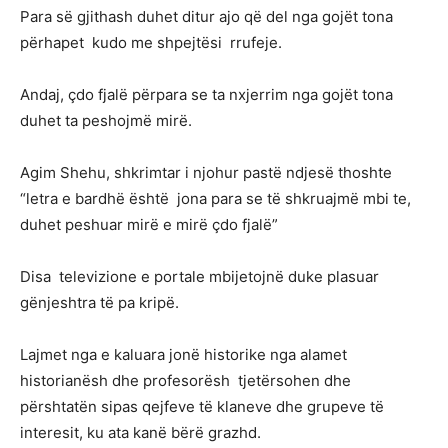
Para së gjithash duhet ditur ajo që del nga gojët tona
përhapet kudo me shpejtësi rrufeje.
Andaj, çdo fjalë përpara se ta nxjerrim nga gojët tona
duhet ta peshojmë mirë.
Agim Shehu, shkrimtar i njohur pastë ndjesë thoshte
“letra e bardhë është jona para se të shkruajmë mbi te,
duhet peshuar mirë e mirë çdo fjalë”
Disa televizione e portale mbijetojnë duke plasuar
gënjeshtra të pa kripë.
Lajmet nga e kaluara jonë historike nga alamet
historianësh dhe profesorësh tjetërsohen dhe
përshtatën sipas qejfeve të klaneve dhe grupeve të
interesit, ku ata kanë bërë grazhd.