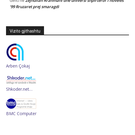
Zejnullah Rrahmani dhe universi shpirtëror i novelës
Genci
në
‘99 Rruzaret prej smaragdi
Vizito gjithashtu
Arben Çokaj
Shkoder.net…
BMC Computer