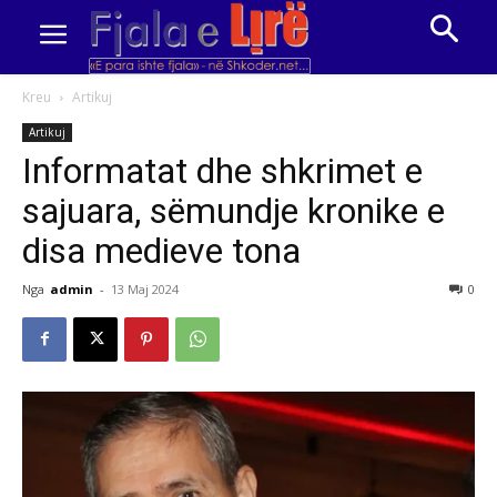
Kreu
Artikuj
Artikuj
Informatat dhe shkrimet e
sajuara, sëmundje kronike e
disa medieve tona
Nga
admin
-
13 Maj 2024
0