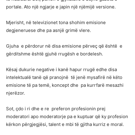
portale. Ato një ngjarje e japin një njëmijë versione.
Mjerisht, në televizionet tona shohim emisione
degjeneruese dhe pa asnjë grimë vlere.
Gjuha e përdorur në disa emisione përveç që është e
gërditshme është gjuhë rrugësh e bordelesh.
Kësaj dukurie negative i kanë hapur rrugë edhe disa
intelektualë tanë që pranojnë të jenë mysafirë në këto
emisione të pa temë, koncept dhe pa kurrfarë mesazhi
njerëzor.
Sot, çdo i ri dhe e re preferon profesionin prej
moderatori apo moderatorje pa e kuptuar që ky profesion
kërkon përgjegjësi, talent e mbi të gjitha kurriz e moral.