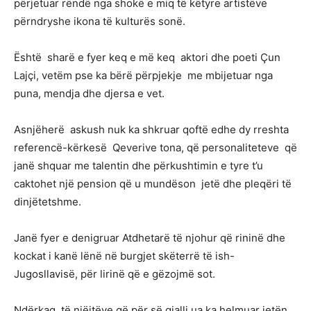
përjetuar rëndë nga shokë e miq të këtyre artistëve
përndryshe ikona të kulturës sonë.
Është sharë e fyer keq e më keq aktori dhe poeti Çun
Lajçi, vetëm pse ka bërë përpjekje me mbijetuar nga
puna, mendja dhe djersa e vet.
Asnjëherë askush nuk ka shkruar qoftë edhe dy rreshta
referencë-kërkesë Qeverive tona, që personaliteteve që
janë shquar me talentin dhe përkushtimin e tyre t’u
caktohet një pension që u mundëson jetë dhe pleqëri të
dinjëtetshme.
Janë fyer e denigruar Atdhetarë të njohur që rininë dhe
kockat i kanë lënë në burgjet skëterrë të ish-
Jugosllavisë, për lirinë që e gëzojmë sot.
Ndërkaq, të njëjtëve që për së gjalli ua ka helmuar jetën