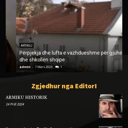
ARTIKUJ
Përpjekja dhe lufta e vazhdueshme për gjuhën
dhe shkollën shqipe
admin
-
7 Mars 2023
1
a
Zgjedhur nga EditorI
ARMIKU HISTORIK
14 Prill 2024