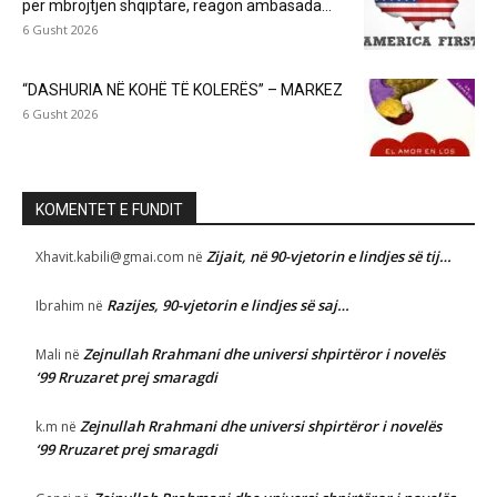
për mbrojtjen shqiptare, reagon ambasada...
6 Gusht 2026
“DASHURIA NË KOHË TË KOLERËS” – MARKEZ
6 Gusht 2026
KOMENTET E FUNDIT
Zijait, në 90-vjetorin e lindjes së tij…
Xhavit.kabili@gmai.com
në
Razijes, 90-vjetorin e lindjes së saj…
Ibrahim
në
Zejnullah Rrahmani dhe universi shpirtëror i novelës
Mali
në
‘99 Rruzaret prej smaragdi
Zejnullah Rrahmani dhe universi shpirtëror i novelës
k.m
në
‘99 Rruzaret prej smaragdi