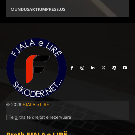
MUNDUSARTIUMPRESS.US
© 2026
FJALA e LIRË
| Të gjitha të drejtat e rezervuara
Rreth FJALA e LIRË