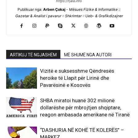
https://fjala.info
Publikuar nga:
Arben Çokaj
-
Mësues Fizike & Informatike ::
Gazetar & Analist i pavarur :: Shkrimtar :: Ueb- & Grafikdizajner
ARTIKUJ TË NGJASHËM
MË SHUMË NGA AUTORI
Vizitë e suksesshme Qëndresës
heroike të Llapit për Lirinë dhe
Pavarësinë e Kosovës
SHBA miratoi huanë 302 milionë
dollarëshe për mbrojtjen shqiptare,
reagon ambasada amerikane në Tiranë
“DASHURIA NË KOHË TË KOLERËS” –
MARKEZ