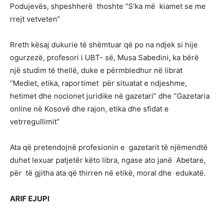
Podujevës, shpeshherë thoshte “S’ka më kiamet se me
rrejt vetveten”
Rreth kësaj dukurie të shëmtuar që po na ndjek si hije
ogurzezë, profesori i UBT- së, Musa Sabedini, ka bërë
një studim të thellë, duke e përmbledhur në librat
“Mediet, etika, raportimet për situatat e ndjeshme,
hetimet dhe nocionet juridike në gazetari” dhe “Gazetaria
online në Kosovë dhe rajon, etika dhe sfidat e
vetrregullimit”
Ata që pretendojnë profesionin e gazetarit të njëmendtë
duhet lexuar patjetër këto libra, ngase ato janë Abetare,
për të gjitha ata që thirren në etikë, moral dhe edukatë.
ARIF EJUPI