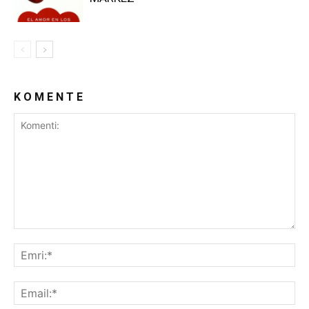
K O M E N T E