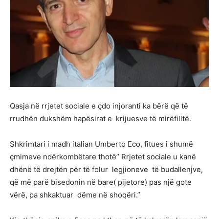
Qasja në rrjetet sociale e çdo injoranti ka bërë që të
rrudhën dukshëm hapësirat e krijuesve të mirëfilltë.
Shkrimtari i madh italian Umberto Eco, fitues i shumë
çmimeve ndërkombëtare thotë” Rrjetet sociale u kanë
dhënë të drejtën për të folur legjioneve të budallenjve,
që më parë bisedonin në bare( pijetore) pas një gote
vërë, pa shkaktuar dëme në shoqëri.”