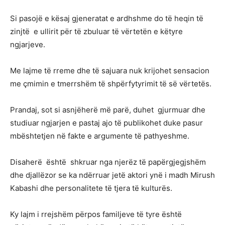
Si pasojë e kësaj gjeneratat e ardhshme do të heqin të
zinjtë e ullirit për të zbuluar të vërtetën e këtyre
ngjarjeve.
Me lajme të rreme dhe të sajuara nuk krijohet sensacion
me çmimin e tmerrshëm të shpërfytyrimit të së vërtetës.
Prandaj, sot si asnjëherë më parë, duhet gjurmuar dhe
studiuar ngjarjen e pastaj ajo të publikohet duke pasur
mbështetjen në fakte e argumente të pathyeshme.
Disaherë është shkruar nga njerëz të papërgjegjshëm
dhe djallëzor se ka ndërruar jetë aktori ynë i madh Mirush
Kabashi dhe personalitete të tjera të kulturës.
Ky lajm i rrejshëm përpos familjeve të tyre është