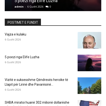
5 poezi nga Elife Luzha
L
admin
-
6 Gusht 2026
0
a
POSTIMET E FUNDIT
Vajza e kulaku
6 Gusht 2026
5 poezi nga Elife Luzha
6 Gusht 2026
Vizitë e suksesshme Qëndresës heroike të
Llapit për Lirinë dhe Pavarësinë...
6 Gusht 2026
SHBA miratoi huanë 302 milionë dollarëshe