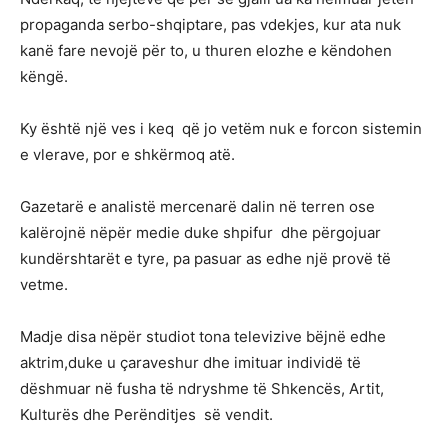
propaganda serbo-shqiptare, pas vdekjes, kur ata nuk
kanë fare nevojë për to, u thuren elozhe e këndohen
këngë.
Ky është një ves i keq që jo vetëm nuk e forcon sistemin
e vlerave, por e shkërmoq atë.
Gazetarë e analistë mercenarë dalin në terren ose
kalërojnë nëpër medie duke shpifur dhe përgojuar
kundërshtarët e tyre, pa pasuar as edhe një provë të
vetme.
Madje disa nëpër studiot tona televizive bëjnë edhe
aktrim,duke u çaraveshur dhe imituar individë të
dëshmuar në fusha të ndryshme të Shkencës, Artit,
Kulturës dhe Perënditjes së vendit.