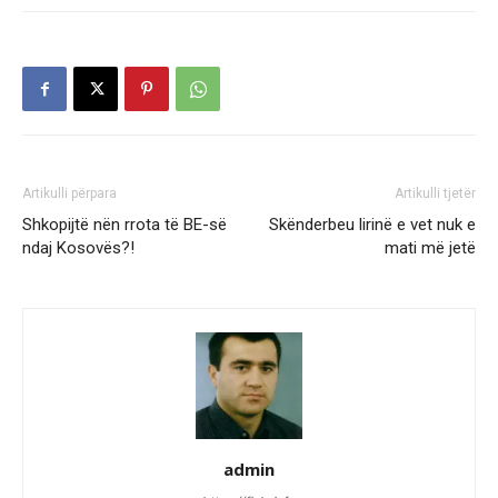
Artikulli përpara
Artikulli tjetër
Shkopijtë nën rrota të BE-së
Skënderbeu lirinë e vet nuk e
ndaj Kosovës?!
mati më jetë
admin