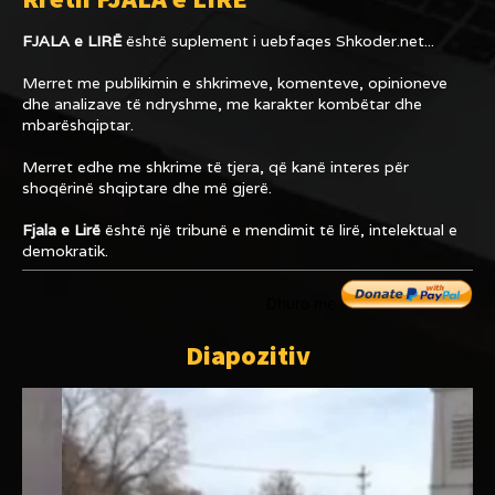
FJALA e LIRË
është suplement i uebfaqes
Shkoder.net...
Merret me publikimin e shkrimeve, komenteve, opinioneve
dhe analizave të ndryshme, me karakter kombëtar dhe
mbarëshqiptar.
Merret edhe me shkrime të tjera, që kanë interes për
shoqërinë shqiptare dhe më gjerë.
Fjala e Lirë
është një tribunë e mendimit të lirë, intelektual e
demokratik.
Dhuro me
Diapozitiv