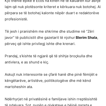
Kjo thënie epike e Ecos na kthen në të kaluarën kur asnjë
lajm që nuk plotësonte kriteret e kërkuara nuk botohej. Ai
përpara se të botohej kalonte nëpër duart e redaktorëve
profesionistë.
Të jesh i pranishëm me shkrime dhe studime në “Zëri
javor” të publicistit dhe gazetarit të njohur
Blerim Shala
,
përveç që ishte privilegj ishte dhe krenari.
Prandaj, s’kishte të ngjarë që të shihje broçkulla dhe
antivlera, e as shund e kiç.
Askujt nuk interesonte se çfarë hanë dhe pinë fëmijët e
këngëtarëve, artistëve, politikologëve dhe më kënd
martoheshin ata.
Ndërhyrjet në privatësinë e familjeve ishin rreptësishtë
të ndaluara. Sot, punën e gjykatave e bëjnë gazeta e