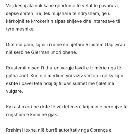
Veç kësaj ata nuk kanë qëndrime të vetat të pavarura,
sepse shiten lirë, tek mujsharë të ndryshëm, që u
kërkojnë të krrokëritin sipas shijeve dhe interesave të
tyre mesnike.
Ditë më parë, lajmi i rremë se njëfarë Rrustem Llapi,vrau
një serb në Gjermani,mori dhenë.
Rrustemit nisën t’i thuren vargje lavdi e trimërie nga të
gjitha anët. Kur, një medium yni viziv vërtetoi që ky lajm
është i pavërtetë ndaj tij filluan sulmet me fjalët më
vulgare.
Ky rast nxori në dritë të vërtetën s’e krijimin e heronjve të
rrejshëm e kemi në gjak.
Rrahim Hoxha, një burrë autoritativ nga Obrança e