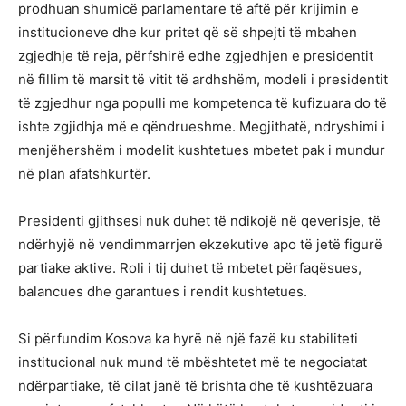
prodhuan shumicë parlamentare të aftë për krijimin e
institucioneve dhe kur pritet që së shpejti të mbahen
zgjedhje të reja, përfshirë edhe zgjedhjen e presidentit
në fillim të marsit të vitit të ardhshëm, modeli i presidentit
të zgjedhur nga populli me kompetenca të kufizuara do të
ishte zgjidhja më e qëndrueshme. Megjithatë, ndryshimi i
menjëhershëm i modelit kushtetues mbetet pak i mundur
në plan afatshkurtër.
Presidenti gjithsesi nuk duhet të ndikojë në qeverisje, të
ndërhyjë në vendimmarrjen ekzekutive apo të jetë figurë
partiake aktive. Roli i tij duhet të mbetet përfaqësues,
balancues dhe garantues i rendit kushtetues.
Si përfundim Kosova ka hyrë në një fazë ku stabiliteti
institucional nuk mund të mbështetet më te negociatat
ndërpartiake, të cilat janë të brishta dhe të kushtëzuara