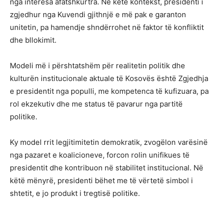
nga interesa afatshkurtra. Në këtë kontekst, presidenti i
zgjedhur nga Kuvendi gjithnjë e më pak e garanton
unitetin, pa hamendje shndërrohet në faktor të konfliktit
dhe bllokimit.
Modeli më i përshtatshëm për realitetin politik dhe
kulturën institucionale aktuale të Kosovës është Zgjedhja
e presidentit nga populli, me kompetenca të kufizuara, pa
rol ekzekutiv dhe me status të pavarur nga partitë
politike.
Ky model rrit legjitimitetin demokratik, zvogëlon varësinë
nga pazaret e koalicioneve, forcon rolin unifikues të
presidentit dhe kontribuon në stabilitet institucional. Në
këtë mënyrë, presidenti bëhet me të vërtetë simbol i
shtetit, e jo produkt i tregtisë politike.