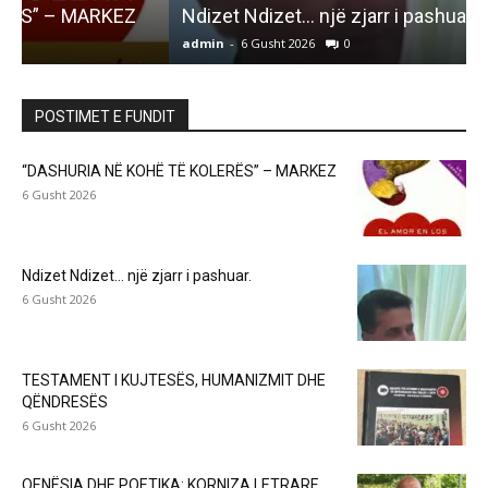
Ndizet Ndizet… një zjarr i pashuar.
admin
-
6 Gusht 2026
0
a
POSTIMET E FUNDIT
“DASHURIA NË KOHË TË KOLERËS” – MARKEZ
6 Gusht 2026
Ndizet Ndizet… një zjarr i pashuar.
6 Gusht 2026
TESTAMENT I KUJTESËS, HUMANIZMIT DHE
QËNDRESËS
6 Gusht 2026
QENËSIA DHE POETIKA: KORNIZA LETRARE