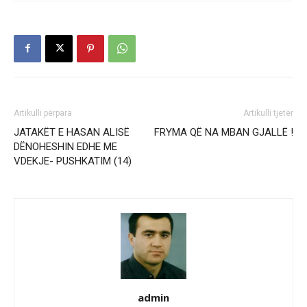
Artikulli përpara
Artikulli tjetër
JATAKËT E HASAN ALISË
FRYMA QË NA MBAN GJALLË !
DËNOHESHIN EDHE ME
VDEKJE- PUSHKATIM (14)
admin