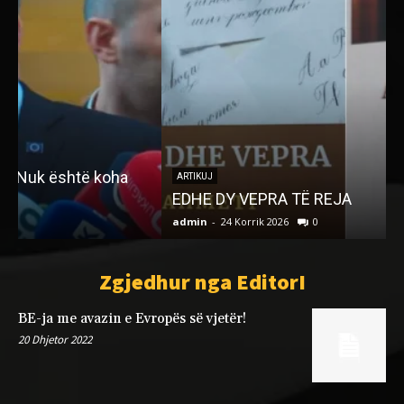
ARTIKUJ
EDHE DY VEPRA TË REJA
admin
-
24 Korrik 2026
0
a
Zgjedhur nga EditorI
BE-ja me avazin e Evropës së vjetër!
20 Dhjetor 2022