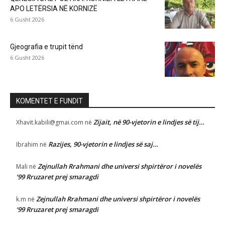
APO LETËRSIA NË KORNIZË
6 Gusht 2026
Gjeografia e trupit tënd
6 Gusht 2026
KOMENTET E FUNDIT
Zijait, në 90-vjetorin e lindjes së tij…
Xhavit.kabili@gmai.com
në
Razijes, 90-vjetorin e lindjes së saj…
Ibrahim
në
Zejnullah Rrahmani dhe universi shpirtëror i novelës
Mali
në
‘99 Rruzaret prej smaragdi
Zejnullah Rrahmani dhe universi shpirtëror i novelës
k.m
në
‘99 Rruzaret prej smaragdi