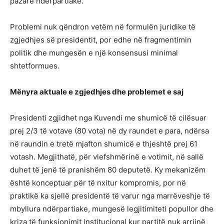
pazare ndërpartiake.
Problemi nuk qëndron vetëm në formulën juridike të
zgjedhjes së presidentit, por edhe në fragmentimin
politik dhe mungesën e një konsensusi minimal
shtetformues.
Mënyra aktuale e zgjedhjes dhe problemet e saj
Presidenti zgjidhet nga Kuvendi me shumicë të cilësuar
prej 2/3 të votave (80 vota) në dy raundet e para, ndërsa
në raundin e tretë mjafton shumicë e thjeshtë prej 61
votash. Megjithatë, për vlefshmërinë e votimit, në sallë
duhet të jenë të pranishëm 80 deputetë. Ky mekanizëm
është konceptuar për të nxitur kompromis, por në
praktikë ka sjellë presidentë të varur nga marrëveshje të
mbyllura ndërpartiake, mungesë legjitimiteti popullor dhe
kriza të funksionimit institucional kur partitë nuk arrijnë