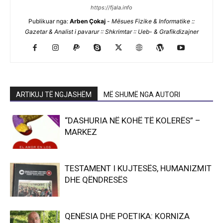
https://fjala.info
Publikuar nga:
Arben Çokaj
-
Mësues Fizike & Informatike ::
Gazetar & Analist i pavarur :: Shkrimtar :: Ueb- & Grafikdizajner
ARTIKUJ TË NGJASHËM
MË SHUMË NGA AUTORI
“DASHURIA NË KOHË TË KOLERËS” –
MARKEZ
TESTAMENT I KUJTESËS, HUMANIZMIT
DHE QËNDRESËS
QENËSIA DHE POETIKA: KORNIZA