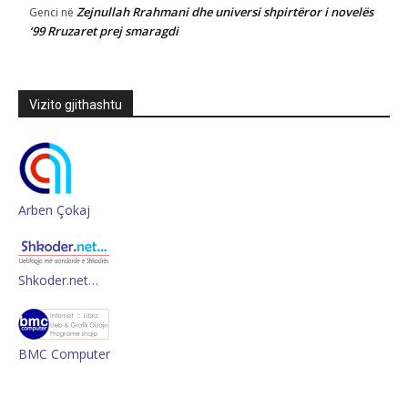
Zejnullah Rrahmani dhe universi shpirtëror i novelës
Genci
në
‘99 Rruzaret prej smaragdi
Vizito gjithashtu
Arben Çokaj
Shkoder.net…
BMC Computer