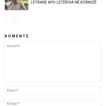
LETRARE APO LETËRSIA NË KORNIZË
K O M E N T E