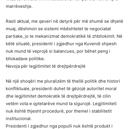
marrëveshje.
Rasti aktual, me qeveri në detyrë për më shumë se dhjetë
muaj, dëshmon se sistemi mbështetet te negociatat
partiake, jo te mekanizmat demokratikë të zhbllokimit. Në
këtë situatë, presidenti i zgjedhur nga Kuvendi shpesh
nuk mund të veprojë si balancues, por bëhet peng i
bllokadave politike.
Nevoja për legjitimitet të drejtpërdrejtë
Në një shoqëri me pluralizëm të thellë politik dhe histori
konfliktuale, presidenti duhet të gëzojë autoritet moral
dhe legjitimitet demokratik të drejtpërdrejtë, të cilin
vetëm vota e qytetarëve mund ta sigurojë. Legjitimiteti
nuk është thjesht procedurë, por themel i stabilitetit
institucional.
Presidenti i zgjedhur nga populli nuk është produkt i