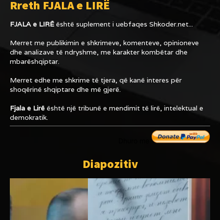
Rreth FJALA e LIRË
FJALA e LIRË
është suplement i uebfaqes
Shkoder.net...
Merret me publikimin e shkrimeve, komenteve, opinioneve
dhe analizave të ndryshme, me karakter kombëtar dhe
mbarëshqiptar.
Merret edhe me shkrime të tjera, që kanë interes për
shoqërinë shqiptare dhe më gjerë.
Fjala e Lirë
është një tribunë e mendimit të lirë, intelektual e
demokratik.
Dhuro me
Diapozitiv