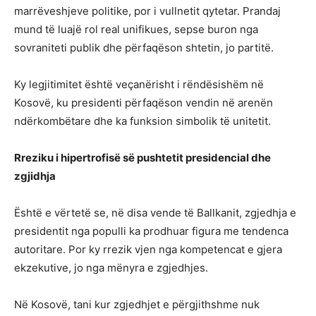
marrëveshjeve politike, por i vullnetit qytetar. Prandaj
mund të luajë rol real unifikues, sepse buron nga
sovraniteti publik dhe përfaqëson shtetin, jo partitë.
Ky legjitimitet është veçanërisht i rëndësishëm në
Kosovë, ku presidenti përfaqëson vendin në arenën
ndërkombëtare dhe ka funksion simbolik të unitetit.
Rreziku i hipertrofisë së pushtetit presidencial dhe
zgjidhja
Është e vërtetë se, në disa vende të Ballkanit, zgjedhja e
presidentit nga populli ka prodhuar figura me tendenca
autoritare. Por ky rrezik vjen nga kompetencat e gjera
ekzekutive, jo nga mënyra e zgjedhjes.
Në Kosovë, tani kur zgjedhjet e përgjithshme nuk