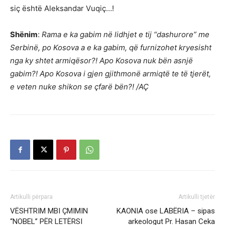
siç është Aleksandar Vuqiç…!
Shënim
:
Rama e ka gabim në lidhjet e tij “dashurore” me
Serbinë, po Kosova a e ka gabim, që furnizohet kryesisht
nga ky shtet armiqësor?! Apo Kosova nuk bën asnjë
gabim?! Apo Kosova i gjen gjithmonë armiqtë te të tjerët,
e veten nuke shikon se çfarë bën?! /AÇ
Artikulli përpara
Artikulli tjetër
VËSHTRIM MBI ÇMIMIN
KAONIA ose LABËRIA – sipas
“NOBEL” PËR LETËRSI
arkeologut Pr. Hasan Ceka