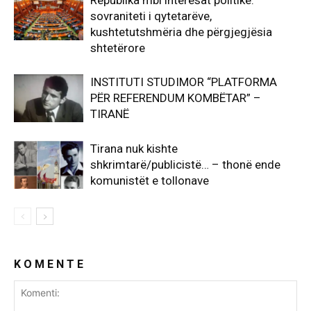
Republika mbi interesat politike:
sovraniteti i qytetarëve,
kushtetutshmëria dhe përgjegjësia
shtetërore
INSTITUTI STUDIMOR “PLATFORMA
PËR REFERENDUM KOMBËTAR” –
TIRANË
Tirana nuk kishte
shkrimtarë/publicistë… – thonë ende
komunistët e tollonave
K O M E N T E