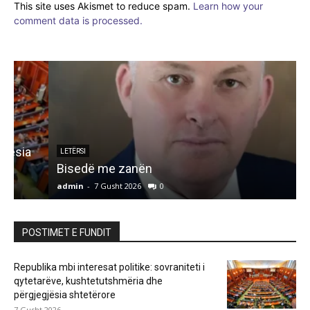
This site uses Akismet to reduce spam.
Learn how your
comment data is processed.
LETËRSI
Bisedë me zanën
admin
-
7 Gusht 2026
0
a
POSTIMET E FUNDIT
Republika mbi interesat politike: sovraniteti i
qytetarëve, kushtetutshmëria dhe
përgjegjësia shtetërore
7 Gusht 2026