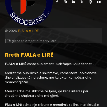
© 2026
FJALA e LIRË
| Të gjitha të drejtat e rezervuara
Rreth FJALA e LIRË
FJALA e LIRË
është suplement i uebfaqes
Shkoder.net...
Merret me publikimin e shkrimeve, komenteve, opinioneve
dhe analizave të ndryshme, me karakter kombëtar dhe
mbarëshqiptar.
Merret edhe me shkrime të tjera, që kanë interes për
shoqërinë shqiptare dhe më gjerë.
Fjala e Lirë
është një tribunë e mendimit të lirë, intelektual e