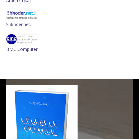
Arben Çokaj
Shkoder.net…
BMC Computer