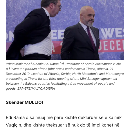
Prime Minister of Albania Edi Rama (R), President of Serbia Aleksander Vucic
(L) leave the podium after a joint press conference in Tirana, Albania, 21
December 2019. Leaders of Albania, Serbia, North Macedonia and Montenegro
are meeting in Tirana for the third meeting of the Mini Shengen agreement
between the Balcans coutries facilitating a free movement of people and
goods. EPA-EFE/MALTON DIBRA
Skënder MULLIQI
Edi Rama disa muaj më parë kishte deklaruar së e ka mik
Vuqiçin, dhe kishte theksuar së nuk do të implikohet në