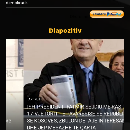
demokratik.
Dhuro me
Diapozitiv
ARTIKUJ
ISH-PRESIDENTI FATMIR SEJDIU ME RASTIN E
17-VJETORIT TË PAVARËSISË SË REPUBLIKËS
SË KOSOVËS, ZBULON DETAJE INTERESANTE
DHE JEP MESAZHE TË QARTA