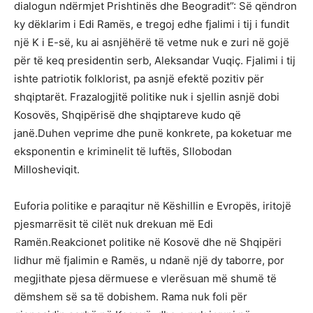
dialogun ndërmjet Prishtinës dhe Beogradit”: Së qëndron
ky dëklarim i Edi Ramës, e tregoj edhe fjalimi i tij i fundit
një K i E-së, ku ai asnjëhërë të vetme nuk e zuri në gojë
për të keq presidentin serb, Aleksandar Vuqiç. Fjalimi i tij
ishte patriotik folklorist, pa asnjë efektë pozitiv për
shqiptarët. Frazalogjitë politike nuk i sjellin asnjë dobi
Kosovës, Shqipërisë dhe shqiptareve kudo që
janë.Duhen veprime dhe punë konkrete, pa koketuar me
eksponentin e kriminelit të luftës, Sllobodan
Millosheviqit.
Euforia politike e paraqitur në Këshillin e Evropës, iritojë
pjesmarrësit të cilët nuk drekuan më Edi
Ramën.Reakcionet politike në Kosovë dhe në Shqipëri
lidhur më fjalimin e Ramës, u ndanë një dy taborre, por
megjithate pjesa dërmuese e vlerësuan më shumë të
dëmshem së sa të dobishem. Rama nuk foli për