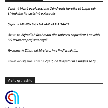
Sejdi
Vizitë e suksesshme Qëndresës heroike të Llapit për
në
Lirinë dhe Pavarësinë e Kosovës
Sejdi
MONOLOG I HASAN RAMADANIT
në
Zejnullah Rrahmani dhe universi shpirtëror i novelës
xhaviti
në
‘99 Rruzaret prej smaragdi
Ibrahim
Zijait, në 90-vjetorin e lindjes së tij…
në
Zijait, në 90-vjetorin e lindjes së tij…
Xhavit.kabili@gmai.com
në
Vizito gjithashtu