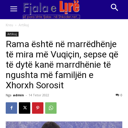
Kreu
Artikuj
Artikuj
Rama është në marrëdhënje
të mira më Vuqiçin, sepse që
të dytë kanë marrdhënie të
ngushta më familjën e
Xhorxh Sorosit
Nga
admin
-
14 Tetor 2022
0