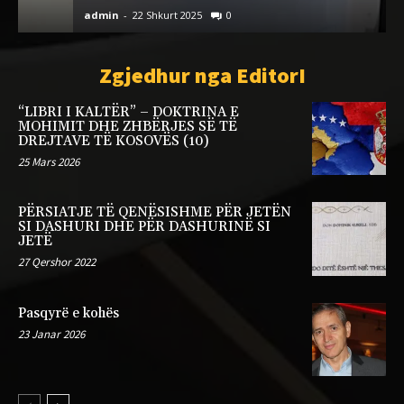
admin
-
22 Shkurt 2025
0
a
Zgjedhur nga EditorI
“LIBRI I KALTËR” – DOKTRINA E
MOHIMIT DHE ZHBËRJES SË TË
DREJTAVE TË KOSOVËS (10)
25 Mars 2026
PËRSIATJE TË QENËSISHME PËR JETËN
SI DASHURI DHE PËR DASHURINË SI
JETË
27 Qershor 2022
Pasqyrë e kohës
23 Janar 2026