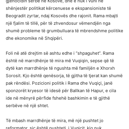
gjenocidin serbë në Kosovë, dhe e nuk i vuni në
shënjestër politikat kërcenuese e ekspansioniste të
Beogradit zyrtar, ndaj Kosovës dhe rajonit. Rama mbajti
një fjalim të tillë, për të zhvendosur vëmendjën nga
shumë probleme të grumbulluara të mbrendshme politike
dhe ekonomike në Shqipëri.
Foli në atë drejtim së ashtu edhe i “shpaguhet”. Rama
është në marrdhënje të mira më Vuqiqin, sepse që të
dytë kan marrdhënje të ngushta më familjën e Xhorxh
Sorosit. Kjo është qenësorja, të gjitha të tjerat kan shumë
pak rëndësi. Pozicioni politik i Rama dhe Vuqiçi, janë
sponzorët kryesor të idesë për Ballkan të Hapur, e cila
ide në mënyrë përfide fshehë bashkimin e të gjithë
serbëve në një shtet.
Të mbash marrdhënje të mira, më një pushtet jo
reformator, siç është pushteti, i Vuqiçit, kjo nuk