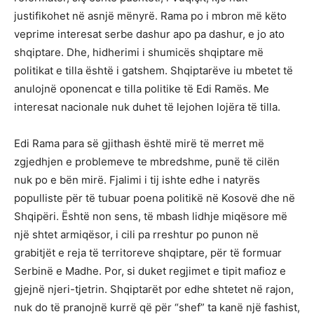
justifikohet në asnjë mënyrë. Rama po i mbron më këto
veprime interesat serbe dashur apo pa dashur, e jo ato
shqiptare. Dhe, hidherimi i shumicës shqiptare më
politikat e tilla është i gatshem. Shqiptarëve iu mbetet të
anulojnë oponencat e tilla politike të Edi Ramës. Me
interesat nacionale nuk duhet të lejohen lojëra të tilla.
Edi Rama para së gjithash është mirë të merret më
zgjedhjen e problemeve te mbredshme, punë të cilën
nuk po e bën mirë. Fjalimi i tij ishte edhe i natyrës
populliste për të tubuar poena politikë në Kosovë dhe në
Shqipëri. Është non sens, të mbash lidhje miqësore më
një shtet armiqësor, i cili pa rreshtur po punon në
grabitjët e reja të territoreve shqiptare, për të formuar
Serbinë e Madhe. Por, si duket regjimet e tipit mafioz e
gjejnë njeri-tjetrin. Shqiptarët por edhe shtetet në rajon,
nuk do të pranojnë kurrë që për “shef” ta kanë një fashist,