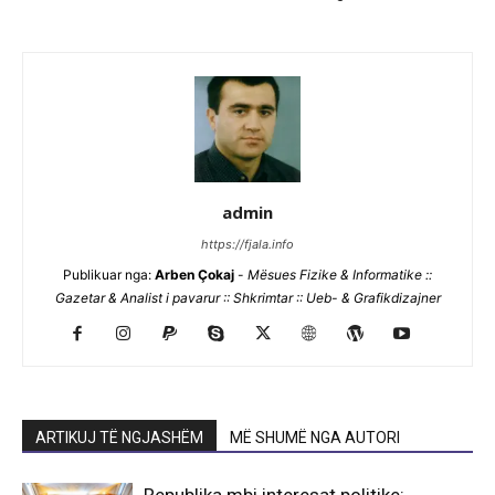
admin
https://fjala.info
Publikuar nga:
Arben Çokaj
-
Mësues Fizike & Informatike ::
Gazetar & Analist i pavarur :: Shkrimtar :: Ueb- & Grafikdizajner
ARTIKUJ TË NGJASHËM
MË SHUMË NGA AUTORI