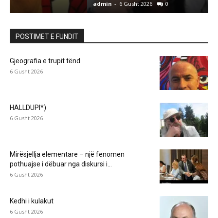
admin
-
6 Gusht 2026
0
a
POSTIMET E FUNDIT
Gjeografia e trupit tënd
6 Gusht 2026
HALLDUPI*)
6 Gusht 2026
Mirësjellja elementare – një fenomen
pothuajse i dëbuar nga diskursi i...
6 Gusht 2026
Kedhi i kulakut
6 Gusht 2026