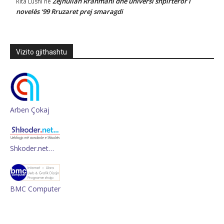
Zejnullah Rrahmani dhe universi shpirtëror i
Rita Lushi
në
novelës ‘99 Rruzaret prej smaragdi
Vizito gjithashtu
Arben Çokaj
Shkoder.net…
BMC Computer