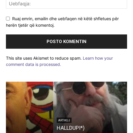
Ruaj emrin, emailin dhe uebfaqen në këtë shfletues për
herën tjetër që komentoj.
This site uses Akismet to reduce spam.
Learn how your
comment data is processed.
ARTIKUJ
HALLDUPI*)
s