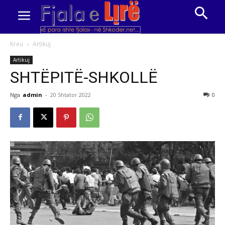
Kreu
Artikuj
Artikuj
SHTËPITË-SHKOLLË
Nga
admin
-
20 Shtator 2022
0