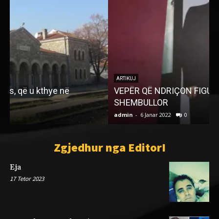
ARTIKUJ
VEPËR QË NDRIÇON FIGURËN E NJË MISIONARI
B
SHEMBULLOR
“
admin
-
6 Janar 2022
0
a
Zgjedhur nga EditorI
Eja
17 Tetor 2023