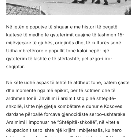
Në jetën e popujve të shquar e me histori të begatë,
kujtesë të madhe të qytetërimit quajmë të tashmen 15-
mijëvjeçare të gjuhës, origjinës dhe, të kulturës sonë.
Udha mbretërore e popullit tonë kaloi nëpër një
qytetërim të lashtë e të stërlashtë; pellazgo-iliro-
shqiptar.
Në këtë udhë aspak të lehtë të atdheut tonë, patëm çaste
dhe momente nga më epiket, për të sotmen dhe të
ardhmen tonë. Zhvillimi i arsimit shqip në shtëpitë-
shkollë, ishte një gjetje kombëtare e duhur e Kosovës
dardane përballë forcave gjenocidiste serbo-ushtarake.
Arsimimi i imponuar në “Shtëpitë-shkollë”, në vitet e
okupacionit serb ishte një krijim i mbijetesës, ku hero