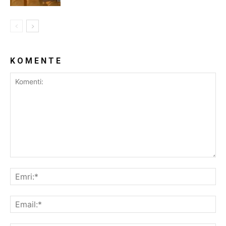
K O M E N T E