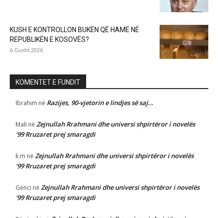
KUSH E KONTROLLON BUKËN QË HAMË NË
REPUBLIKËN E KOSOVËS?
6 Gusht 2026
KOMENTET E FUNDIT
Razijes, 90-vjetorin e lindjes së saj…
Ibrahim
në
Zejnullah Rrahmani dhe universi shpirtëror i novelës
Mali
në
‘99 Rruzaret prej smaragdi
Zejnullah Rrahmani dhe universi shpirtëror i novelës
k.m
në
‘99 Rruzaret prej smaragdi
Zejnullah Rrahmani dhe universi shpirtëror i novelës
Genci
në
‘99 Rruzaret prej smaragdi