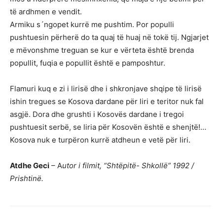
të ardhmen e vendit.
Armiku s´ngopet kurrë me pushtim. Por populli
pushtuesin përherë do ta quaj të huaj në tokë tij. Ngjarjet
e mëvonshme treguan se kur e vërteta është brenda
popullit, fuqia e popullit është e pamposhtur.
Flamuri kuq e zi i lirisë dhe i shkronjave shqipe të lirisë
ishin tregues se Kosova dardane për liri e teritor nuk fal
asgjë. Dora dhe grushti i Kosovës dardane i tregoi
pushtuesit serbë, se liria për Kosovën është e shenjtë!…
Kosova nuk e turpëron kurrë atdheun e vetë për liri.
Atdhe Geci
– A
utor i filmit, “Shtëpitë- Shkollë” 1992 /
Prishtinë.