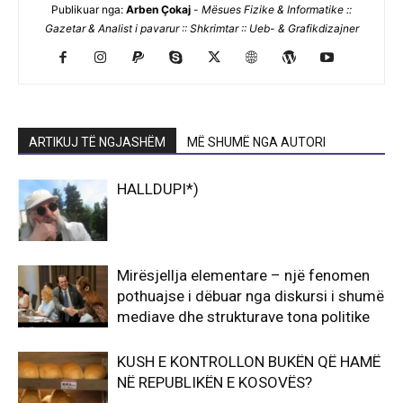
Publikuar nga:
Arben Çokaj
-
Mësues Fizike & Informatike ::
Gazetar & Analist i pavarur :: Shkrimtar :: Ueb- & Grafikdizajner
ARTIKUJ TË NGJASHËM
MË SHUMË NGA AUTORI
HALLDUPI*)
Mirësjellja elementare – një fenomen
pothuajse i dëbuar nga diskursi i shumë
mediave dhe strukturave tona politike
KUSH E KONTROLLON BUKËN QË HAMË
NË REPUBLIKËN E KOSOVËS?