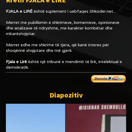
FJALA e LIRË
është suplement i uebfaqes
Shkoder.net...
Merret me publikimin e shkrimeve, komenteve, opinioneve
dhe analizave të ndryshme, me karakter kombëtar dhe
mbarëshqiptar.
Merret edhe me shkrime të tjera, që kanë interes për
shoqërinë shqiptare dhe më gjerë.
Fjala e Lirë
është një tribunë e mendimit të lirë, intelektual e
demokratik.
Dhuro me
Diapozitiv