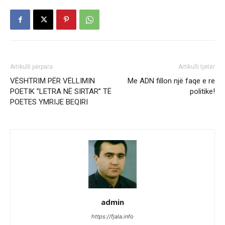
Artikulli përpara
Artikulli tjetër
VËSHTRIM PËR VËLLIMIN
Me ADN fillon një faqe e re
POETIK ”LETRA NË SIRTAR” TË
politike!
POETES YMRIJE BEQIRI
admin
https://fjala.info