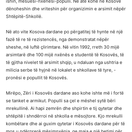
ishin, mësuesi-nxënësi-populli. Në atë kohë në Kosovë
dënoheshin dhe vriteshin për organizimin e arsimit nëpër
Shtëpitë-Shkollë.
Në ato vite Kosova dardane po përgatitej të hynte në një
fazë të re të rezistencës, nga demonstratat nëpër
sheshe, në luftë çlirimtare. Në vitin 1992, rreth 30 mijë
arsimtarë dhe 100 mijë nxënës e studentë të Kosovës, të
të gjitha nivelet të arsimit shqip, u ndaluan nga ushtria e
milicia serbe të hyjnë në lokalet e shkollave të tyre, -
pronësi e popullit të Kosovës.
Mirëpo, Zëri i Kosovës dardane aso kohe ishte më i fortë
se tanket e armikut. Populli sa çel e mëshel sytë bëri
mrekullinë. Ai hapi zemrën dhe shpirtin e tij qytetar dhe
shtëpitë i shndërroi në shkolla e mësojtore. Kjo mrekulli
kombëtare dhe ai guxim qytetar i Kosovës dardane për të
mos u ndërprerë mësimnxënia, qe maja e një betimi për