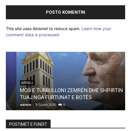
This site uses Akismet to reduce spam.
Learn how your
comment data is processed.
ARTIKUJ
MOS E TURBULLONI ZEMRËN DHE SHPIRTIN
TUAJ NGA FURTUNAT E BOTËS
admin
-
9 Gusht 2026
0
a
POSTIMET E FUNDIT