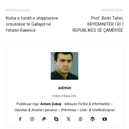
Artikulli përpara
Artikulli tjetër
Kisha e fundit e shqiptarëve
Prof. Bedri Tahiri,
ortodoksë të Gallapit në
KRYEMINITËR I RI I
fshatin Rakinicë
REPUBLIKËS SË ÇAMËRISË
admin
https://fjala.info
Publikuar nga:
Arben Çokaj
-
Mësues Fizike & Informatike ::
Gazetar & Analist i pavarur :: Shkrimtar :: Ueb- & Grafikdizajner