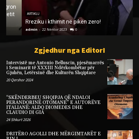
n
ARTIKUJ
Rreziku i kthimit në pikën zero!
admin
-
22 Nëntor 2023
0
a
Zgjedhur nga EditorI
Intervistë me Antonio Belluscin, pjesëmarrës
i Seminarit të XXXIII Ndërkombëtar për
Gjuhën, Letërsinë dhe Kulturën Shqiptare
20 Qershor 2024
“SKËNDERBEU SHQIPJA QË NDALOI
PERANDORINË OTOMANE” E AUTORËVE
ITALIANË: ALDO DIOMEDES DHE
CLAUDIO DI GIÁ
24 Shkurt 2026
DRITËRO AGOLLI DHE MËRGIMTARËT E
RINJ