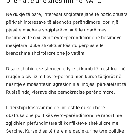
Dilemat e anëtarësimit në NATO
Në dukje të parë, interesat shqiptare janë të pozicionuara
përkrah interesave të aleancës perëndimore, por, një
pjesë e madhe e shqiptarëve janë të ndarë mes
besimeve të civilizimit evro-perëndimor dhe besimeve
mesjetare, duke shkaktuar kështu përplasje të
brendshme shpirtërore dhe jo vetëm.
Disa e shohin ekzistencën e tyre si komb të rreshtuar në
rrugën e civilizimit evro-perëndimor, kurse të tjerët në
heshtje e mbështesin agresionin e lindjes, përkatëisht të
Rusisë ndaj vlerave dhe demokracisë perëndimore.
Lidershipi kosovar me qëllim është duke i bërë
obstruksione politikës evro-perëndimore në raport me
zgjidhjen përfundimtare të konflikteve shekullore me
Serbinë. Kurse disa të tjerë me papjekurinë tyre politike