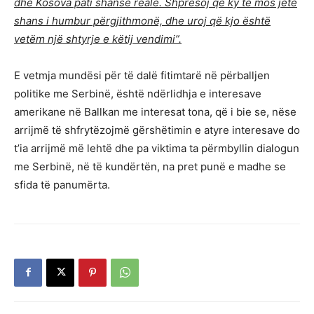
dhe Kosova pati shanse reale. Shpresoj që ky të mos jetë
shans i humbur përgjithmonë, dhe uroj që kjo është
vetëm një shtyrje e këtij vendimi”.
E vetmja mundësi për të dalë fitimtarë në përballjen
politike me Serbinë, është ndërlidhja e interesave
amerikane në Ballkan me interesat tona, që i bie se, nëse
arrijmë të shfrytëzojmë gërshëtimin e atyre interesave do
t’ia arrijmë më lehtë dhe pa viktima ta përmbyllin dialogun
me Serbinë, në të kundërtën, na pret punë e madhe se
sfida të panumërta.