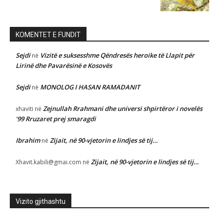
KOMENTET E FUNDIT
Sejdi
Vizitë e suksesshme Qëndresës heroike të Llapit për
në
Lirinë dhe Pavarësinë e Kosovës
Sejdi
MONOLOG I HASAN RAMADANIT
në
Zejnullah Rrahmani dhe universi shpirtëror i novelës
xhaviti
në
‘99 Rruzaret prej smaragdi
Ibrahim
Zijait, në 90-vjetorin e lindjes së tij…
në
Zijait, në 90-vjetorin e lindjes së tij…
Xhavit.kabili@gmai.com
në
Vizito gjithashtu