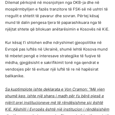
Dilemat përkojnë në mosnjohjen nga OKB-ja dhe në
mospërmbylljen e fazës tranzitore të FSK-së në ushtri të
rregullt e shtetit të pavarur dhe sovran. Përtej kësaj
mund të dalin pengesa tjera të paparashikuara nga të
njëjtat shtete që bllokuan anëtarësimin e Kosovës në KiE.
Kur kësaj t’i shtohen edhe ndryshimet gjeopolitike në
Evropë pas luftës në Ukrainë, shumë lehtë Kosova mund
të mbetet pengë e interesave strategjike të fuqive të
mëdha, gjegjësisht e sakrifikimit tonë nga qendrat e
vendosjes për të evituar një luftë të re në hapësirat
ballkanike.
Sa kuptimplote ishte deklarata e Von Cramon: “Më vjen
shumë keq, ishte një shans i madh për t’u bërë pjesë e
njërit prej institucioneve më të rëndësishme siç është
KiE. Këshilli i Evropës është një institucion i rëndësishëm