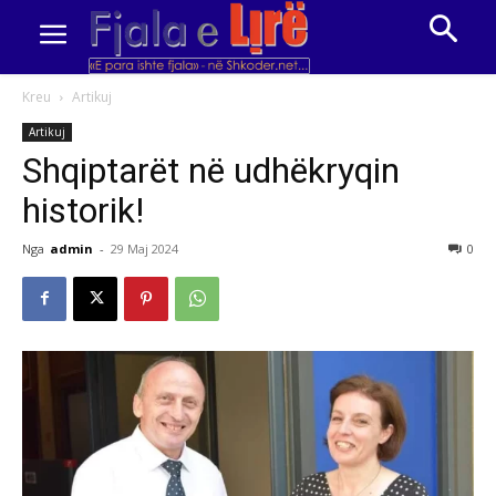
Kreu
Artikuj
Artikuj
Shqiptarët në udhëkryqin
historik!
Nga
admin
-
29 Maj 2024
0