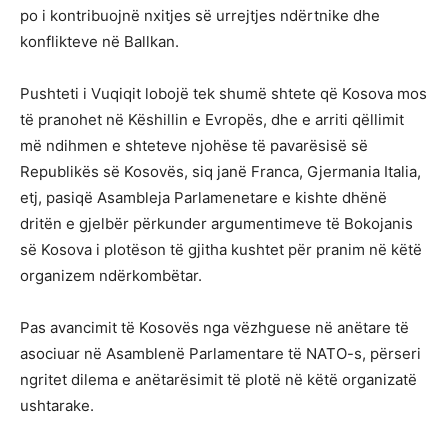
po i kontribuojnë nxitjes së urrejtjes ndërtnike dhe
konflikteve në Ballkan.
Pushteti i Vuqiqit lobojë tek shumë shtete që Kosova mos
të pranohet në Këshillin e Evropës, dhe e arriti qëllimit
më ndihmen e shteteve njohëse të pavarësisë së
Republikës së Kosovës, siq janë Franca, Gjermania Italia,
etj, pasiqë Asambleja Parlamenetare e kishte dhënë
dritën e gjelbër përkunder argumentimeve të Bokojanis
së Kosova i plotëson të gjitha kushtet për pranim në këtë
organizem ndërkombëtar.
Pas avancimit të Kosovës nga vëzhguese në anëtare të
asociuar në Asamblenë Parlamentare të NATO-s, përseri
ngritet dilema e anëtarësimit të plotë në këtë organizatë
ushtarake.