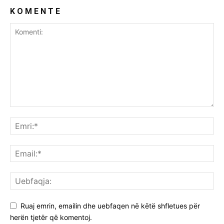
K O M E N T E
Ruaj emrin, emailin dhe uebfaqen në këtë shfletues për
herën tjetër që komentoj.