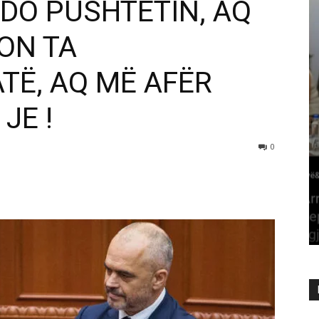
DO PUSHTETIN, AQ
ON TA
TË, AQ MË AFËR
JE !
0