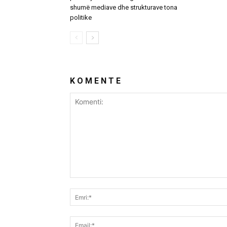
shumë mediave dhe strukturave tona
politike
K O M E N T E