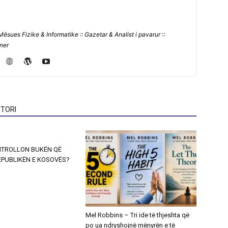
Mësues Fizike & Informatike :: Gazetar & Analist i pavarur ::
jner
TORI
NTROLLON BUKËN QË
EPUBLIKËN E KOSOVËS?
Mel Robbins – Tri ide të thjeshta që
po ua ndryshojnë mënyrën e të