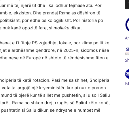
uar më tej njerëzit dhe i ka lodhur tejmase ata. Por
umbje, ekziston. Dhe prandaj Rama as dëshiron të
itikisht, por edhe psikologjikisht. Por historia po
e nuk kanë opozitë fare, si
mollaku
dikur.
A
at e t’i fitojë PS zgjedhjet lokale, por klima pollitike
hjet e ardhëshme qendrore, në 2025-n, sidomos nëse
 dhe nëse në Europë në shtete të rëndësishme fiton e
S
ipëria të ketë rotacion. Pasi me sa shihet, Shqipëria
B
veta ta largojë një kryeministër, kur ai nuk e pranon
d të bjerë kur të sillet me pushtetin, si u soll Saliu
arët. Rama po shkon drejt rrugës së Saliut këto kohë,
ë pushtetin si Saliu dikur, se ndryshe e humbet më