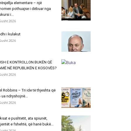
rësjellja elementare – një
nomen pothuajse i dëbuar nga
skursi i...
Gusht 2026
dhi i kulakut
Gusht 2026
USH E KONTROLLON BUKËN QË
AMË NË REPUBLIKËN E KOSOVËS?
Gusht 2026
l Robbins – Tri ide të thjeshta që
 ua ndryshojnë...
Gusht 2026
ksat e pushtetit, ata spiunët,
jentët e fshehtë, që hanë bukë...
Gusht 2026