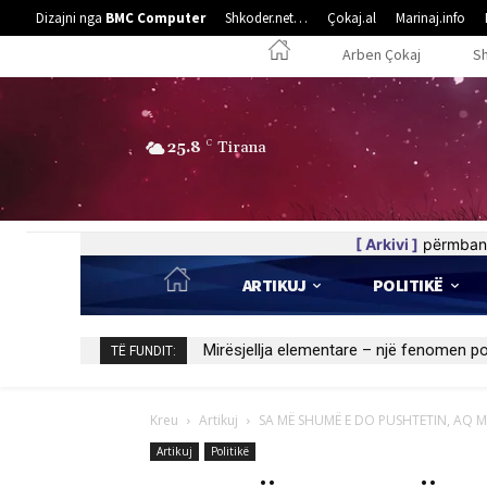
Dizajni nga
BMC Computer
Shkoder.net…
Çokaj.al
Marinaj.info
Arben Çokaj
S
25.8
C
Tirana
[ Arkivi ]
përmban 
ARTIKUJ
POLITIKË
Kedhi i kulakut
TË FUNDIT:
Kreu
Artikuj
SA MË SHUMË E DO PUSHTETIN, AQ 
Artikuj
Politikë