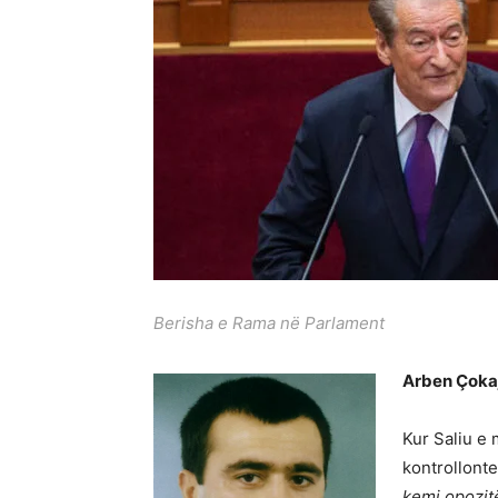
Berisha e Rama në Parlament
Arben Çoka
Kur Saliu e 
kontrollonte
kemi opozit