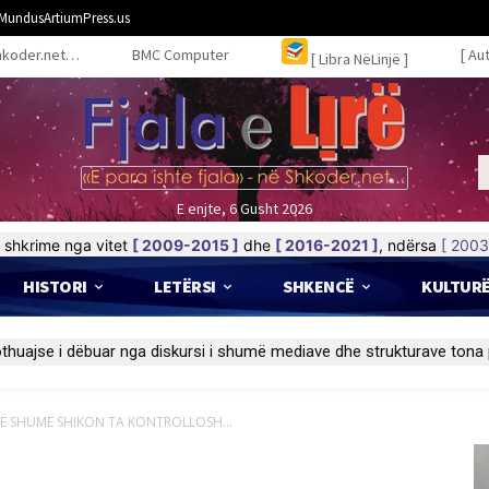
MundusArtiumPress.us
hkoder.net…
BMC Computer
[ Au
[ Libra NëLinjë ]
E enjte, 6 Gusht 2026
shkrime nga vitet
[ 2009-2015 ]
dhe
[ 2016-2021 ]
, ndërsa
[ 2003
HISTORI
LETËRSI
SHKENCË
KULTUR
MË SHUMË SHIKON TA KONTROLLOSH...