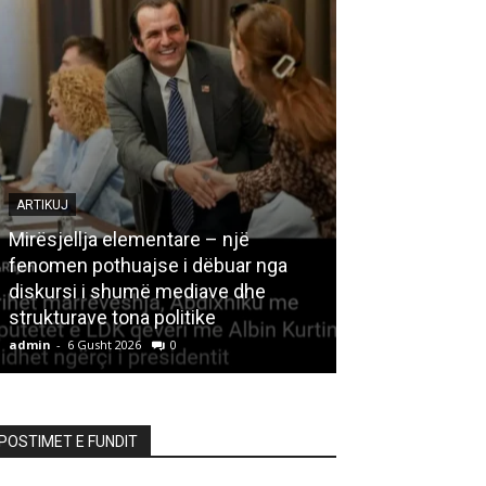
ARTIKUJ
Mirësjellja elementare – një
fenomen pothuajse i dëbuar nga
LETËRSI
diskursi i shumë mediave dhe
strukturave tona politike
Kedhi i kulakut
admin
-
6 Gusht 2026
0
admin
-
6 Gusht 20
POSTIMET E FUNDIT