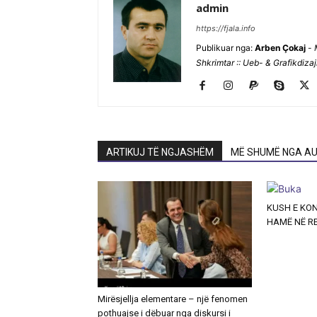
admin
https://fjala.info
Publikuar nga:
Arben Çokaj
-
Shkrimtar :: Ueb- & Grafikdiza
ARTIKUJ TË NGJASHËM
MË SHUMË NGA AU
KUSH E KO
HAMË NË R
Mirësjellja elementare – një fenomen
pothuajse i dëbuar nga diskursi i