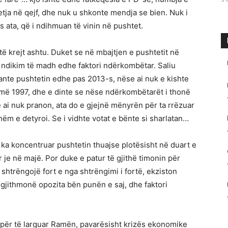
vetja në qejf, dhe nuk u shkonte mendja se bien. Nuk i
s ata, që i ndihmuan të vinin në pushtet.
ë krejt ashtu. Duket se në mbajtjen e pushtetit në
a ndikim të madh edhe faktori ndërkombëtar. Saliu
nte pushtetin edhe pas 2013-s, nëse ai nuk e kishte
më 1997, dhe e dinte se nëse ndërkombëtarët i thonë
e ai nuk pranon, ata do e gjejnë mënyrën për ta rrëzuar
hëm e detyroi. Se i vidhte votat e bënte si sharlatan…
ka koncentruar pushtetin thuajse plotësisht në duart e
r je në majë. Por duke e patur të gjithë timonin për
ta shtrëngojë fort e nga shtrëngimi i fortë, ekziston
gjithmonë opozita bën punën e saj, dhe faktori
, për të larguar Ramën, pavarësisht krizës ekonomike