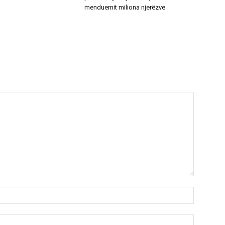
menduemit miliona njerëzve