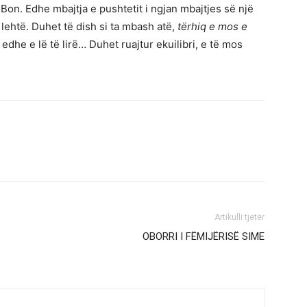
 Bon. Edhe mbajtja e pushtetit i ngjan mbajtjes së një
ehtë. Duhet të dish si ta mbash atë,
tërhiq e mos e
dhe e lë të lirë… Duhet ruajtur ekuilibri, e të mos
Artikulli tjetër
OBORRI I FËMIJËRISË SIME