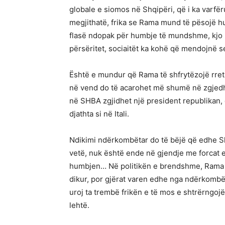
globale e siomos në Shqipëri, që i ka varfër
megjithatë, frika se Rama mund të pësojë h
flasë ndopak për humbje të mundshme, kjo pol
përsëritet, sociaitët ka kohë që mendojnë s
Është e mundur që Rama të shfrytëzojë rrethan
në vend do të acarohet më shumë në zgjed
në SHBA zgjidhet një president republikan,
djathta si në Itali.
Ndikimi ndërkombëtar do të bëjë që edhe Shq
vetë, nuk është ende në gjendje me forcat e 
humbjen… Në politikën e brendshme, Rama mun
dikur, por gjërat varen edhe nga ndërkombët
uroj ta trembë frikën e të mos e shtrërngoj
lehtë.