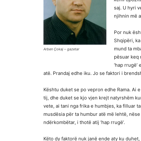
saj. U hyri 
njihnin më a
Por nuk ësht
Shqipëri, k
mund ta mba
Arben Çokaj – gazetar
pësuar keq 
‘hap rrugë’ 
atë. Prandaj edhe iku. Jo se faktori i brends
Kështu duket se po vepron edhe Rama. Ai e 
tij, dhe duket se kjo vjen krejt natyrshëm ku
vete, ai tani nga frika e humbjes, ka filluar 
musdësia për ta humbur atë më lehtë, nëse 
ndërkombëtar, i thotë atij ‘hap rrugë’.
Këto dy faktorë nuk janë ende aty ku duhet