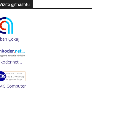
Vizito gjithashtu
rben Çokaj
hkoder.net…
MC Computer