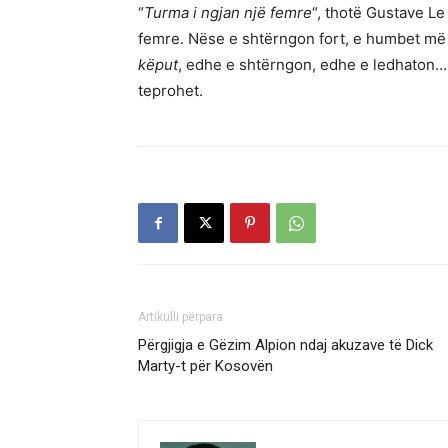
“
Turma i ngjan një femre
“, thotë Gustave Le
femre. Nëse e shtërngon fort, e humbet më l
këput
, edhe e shtërngon, edhe e ledhaton… e
teprohet.
Artikulli përpara
Përgjigja e Gëzim Alpion ndaj akuzave të Dick
Marty-t për Kosovën