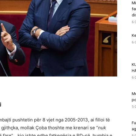
Mi
fe
di
6 
Ke
6 
K
H
6 
Me
po
j
5 
mbajti pushtetin për 8 vjet nga 2005-2013, ai filloi të
Fu
 gjithçka, mollak Çoba thoshte me krenari se “
nuk
ag
ë fare
“… kjo ishte edhe fatkeqësia e PD-së, humbja e
5 