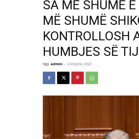
SA MË SHUMË E 
MË SHUMË SHIK
KONTROLLOSH A
HUMBJES SË TIJ 
Nga
admin
-
4 Dhjetor 2022