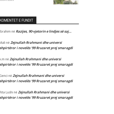
KOMENTET E FUNDIT
Razijes, 90-vjetorin e lindjes së saj…
Ibrahim
në
Zejnullah Rrahmani dhe universi
Mali
në
shpirtëror i novelës ‘99 Rruzaret prej smaragdi
Zejnullah Rrahmani dhe universi
k.m
në
shpirtëror i novelës ‘99 Rruzaret prej smaragdi
Zejnullah Rrahmani dhe universi
Genci
në
shpirtëror i novelës ‘99 Rruzaret prej smaragdi
Zejnullah Rrahmani dhe universi
Rita Lushi
në
shpirtëror i novelës ‘99 Rruzaret prej smaragdi