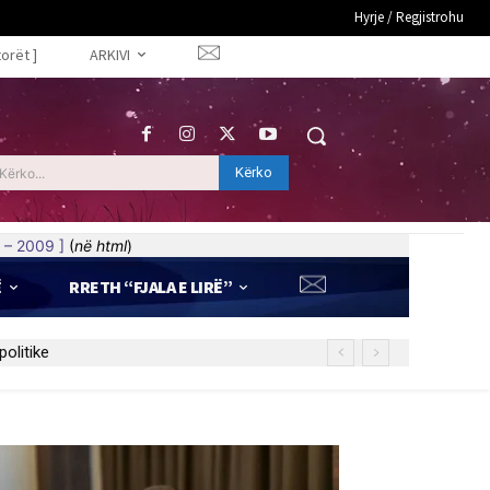
Hyrje / Regjistrohu
torët ]
ARKIVI
Kërko
Kërko...
 – 2009 ]
(
në html
)
Ë
RRETH “FJALA E LIRË”