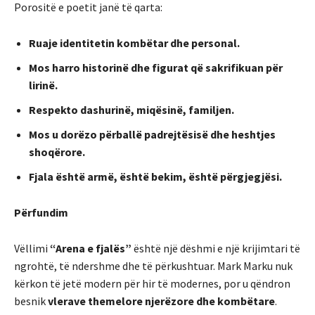
Porositë e poetit janë të qarta:
Ruaje identitetin kombëtar dhe personal.
Mos harro historinë dhe figurat që sakrifikuan për
lirinë.
Respekto dashurinë, miqësinë, familjen.
Mos u dorëzo përballë padrejtësisë dhe heshtjes
shoqërore.
Fjala është armë, është bekim, është përgjegjësi.
Përfundim
Vëllimi
“Arena e fjalës”
është një dëshmi e një krijimtari të
ngrohtë, të ndershme dhe të përkushtuar. Mark Marku nuk
kërkon të jetë modern për hir të modernes, por u qëndron
besnik
vlerave themelore njerëzore dhe kombëtare
.