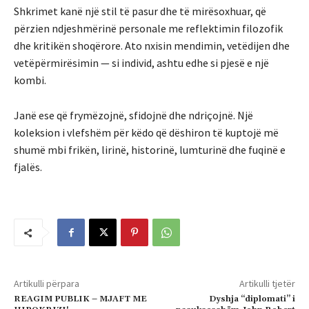
Shkrimet kanë një stil të pasur dhe të mirësoxhuar, që
përzien ndjeshmërinë personale me reflektimin filozofik
dhe kritikën shoqërore. Ato nxisin mendimin, vetëdijen dhe
vetëpërmirësimin — si individ, ashtu edhe si pjesë e një
kombi.
Janë ese që frymëzojnë, sfidojnë dhe ndriçojnë. Një
koleksion i vlefshëm për këdo që dëshiron të kuptojë më
shumë mbi frikën, lirinë, historinë, lumturinë dhe fuqinë e
fjalës.
Artikulli përpara
Artikulli tjetër
REAGIM PUBLIK – MJAFT ME
Dyshja “diplomati” i