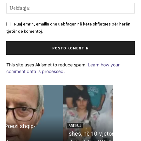
Ue
Ruaj emrin, emailin dhe uebfaqen në këtë shfletues për herën
tjetër që komentoj.
This site uses Akismet to reduce spam.
Learn how your
comment data is processed.
ARTIKUJ
Kur e dre
dritare p
ARTIKUJ
Ishes, në 10-vjetorin e vdekjes së saj…
Ukrainë