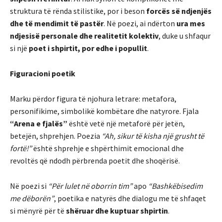
struktura të rënda stilistike, por i beson
forcës së ndjenjës
dhe të mendimit të pastër
. Në poezi, ai ndërton
ura mes
ndjesisë personale dhe realitetit kolektiv
, duke u shfaqur
si një
poet i shpirtit, por edhe i popullit
.
Figuracioni poetik
Marku përdor figura të njohura letrare: metafora,
personifikime, simbolikë kombëtare dhe natyrore. Fjala
“Arena e fjalës”
është vetë një metaforë për jetën,
betejën, shprehjen. Poezia
“Ah, sikur të kisha një grusht të
fortë!”
është shprehje e shpërthimit emocional dhe
revoltës që ndodh përbrenda poetit dhe shoqërisë.
Në poezi si
“Për lulet në oborrin tim”
apo
“Bashkëbisedim
me dëborën”
, poetika e natyrës dhe dialogu me të shfaqet
si mënyrë për të
shëruar dhe kuptuar shpirtin
.