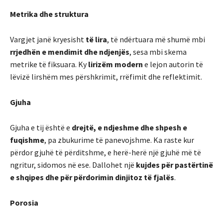
Metrika dhe struktura
Vargjet janë kryesisht
të lira
, të ndërtuara më shumë mbi
rrjedhën e mendimit dhe ndjenjës
, sesa mbi skema
metrike të fiksuara. Ky
lirizëm modern
e lejon autorin të
lëvizë lirshëm mes përshkrimit, rrëfimit dhe reflektimit.
Gjuha
Gjuha e tij është e
drejtë, e ndjeshme dhe shpesh e
fuqishme
, pa zbukurime të panevojshme. Ka raste kur
përdor gjuhë të përditshme, e herë-herë një gjuhë më të
ngritur, sidomos në ese. Dallohet një
kujdes për pastërtinë
e shqipes dhe për përdorimin dinjitoz të fjalës
.
Porosia