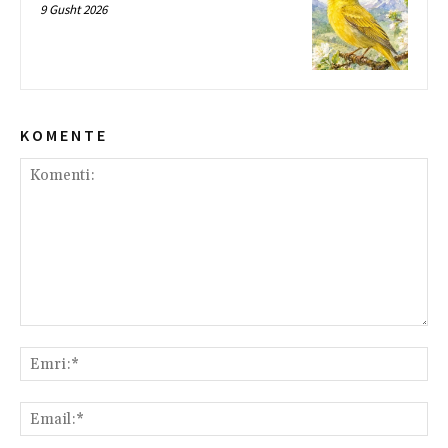
9 Gusht 2026
K O M E N T E
Komenti:
Emr
Ema