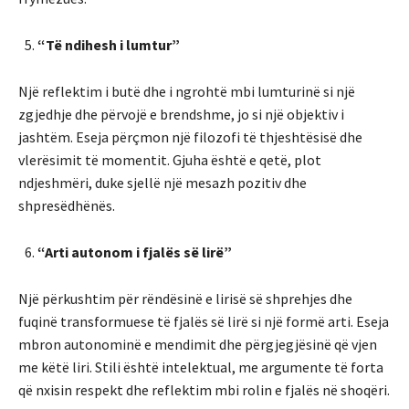
“Të ndihesh i lumtur”
Një reflektim i butë dhe i ngrohtë mbi lumturinë si një
zgjedhje dhe përvojë e brendshme, jo si një objektiv i
jashtëm. Eseja përçmon një filozofi të thjeshtësisë dhe
vlerësimit të momentit. Gjuha është e qetë, plot
ndjeshmëri, duke sjellë një mesazh pozitiv dhe
shpresëdhënës.
“Arti autonom i fjalës së lirë”
Një përkushtim për rëndësinë e lirisë së shprehjes dhe
fuqinë transformuese të fjalës së lirë si një formë arti. Eseja
mbron autonominë e mendimit dhe përgjegjësinë që vjen
me këtë liri. Stili është intelektual, me argumente të forta
që nxisin respekt dhe reflektim mbi rolin e fjalës në shoqëri.