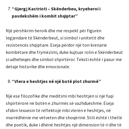
“Gjergj Kastrioti – Skënderbeu, kryeheroi i
pavdekshëm i kombit shqiptar”
Një përshkrim heroik dhe me respekt për figurën
legjendare të Skënderbeut, si simbol i unitetit dhe
rezistencës shqiptare. Eseja përdor një ton krenarie
kombëtare dhe frymëzimi, duke kujtuar rolin e Skënderbeut
si udhëheqës dhe simbol shpirtëror. Teksti është i pasur me
detaje historike dhe emocionale.
“Vlera e heshtjes në një botë plot zhurmë”
Një ese filozofike dhe meditimi mbi heshtjen si një fuqi
shpirtërore në botën e zhurmës së vazhdueshme. Eseja
sfidon lexuesin të reflektojë mbi vlerën e heshtjes, në
marrëdhënie me vetveten dhe shoqërinë. Stili është i thellë
dhe poetik, duke i dhënë heshtjes një dimension të ri dhe të