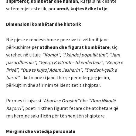
shpirtëror, kombëtar dhe human
, ku fjala nuk është
vetëm mjet estetik, por
armë, kujtesë dhe lutje
.
Dimensioni kombëtar dhe historik
Një pjesë e rëndësishme e poezive të vëllimit janë
përkushime për
atdheun dhe figurat kombëtare
, siç
vërehet në titujt:
“Kombi”
,
“I këndoj popullit tim”
,
“Jam
pasardhës ilir”
,
“Gjergj Kastrioti – Skënderbeu”
,
“Kënga e
lirisë”
,
“Dua ta kujtoj Adem Jasharin”
,
“Dardani-çelik e
barut”
– këto poezi janë thirrje për ndërgjegjësim,
përkujtim dhe afirmim të identitetit shqiptar.
Përmes titujve si
“Abacia e Oroshit”
dhe
“Dom Nikollë
Kaçorri”
, poeti rikthen figurat fetare dhe atdhetare që
mishërojnë sakrificën për të shenjtën shqiptare.
Mërgimi dhe vetëdija personale