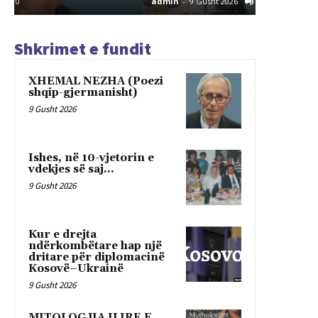
admin
-
9 Gusht 2026
0
admin
-
9 G
Shkrimet e fundit
XHEMAL NEZHA (Poezi
shqip-gjermanisht)
9 Gusht 2026
Ishes, në 10-vjetorin e
vdekjes së saj…
9 Gusht 2026
Kur e drejta
ndërkombëtare hap një
dritare për diplomacinë
Kosovë–Ukrainë
9 Gusht 2026
MITOLOGJIA ILIRE E