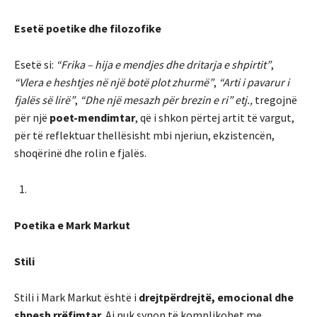
Esetë poetike dhe filozofike
Esetë si:
“Frika – hija e mendjes dhe dritarja e shpirtit”
,
“Vlera e heshtjes në një botë plot zhurmë”
,
“Arti i pavarur i
fjalës së lirë”
,
“Dhe një mesazh për brezin e ri” etj.,
tregojnë
për një
poet-mendimtar
, që i shkon përtej artit të vargut,
për të reflektuar thellësisht mbi njeriun, ekzistencën,
shoqërinë dhe rolin e fjalës.
Poetika e Mark Markut
Stili
Stili i Mark Markut është i
drejtpërdrejtë, emocional dhe
shpesh rrëfimtar
. Ai nuk synon të komplikohet me