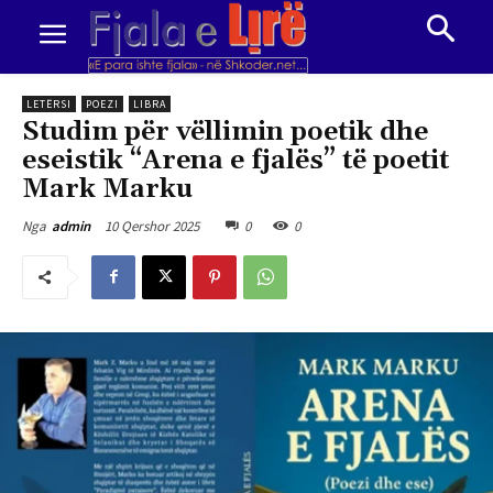
LETËRSI
POEZI
LIBRA
Studim për vëllimin poetik dhe
eseistik “Arena e fjalës” të poetit
Mark Marku
10 Qershor 2025
0
0
Nga
admin