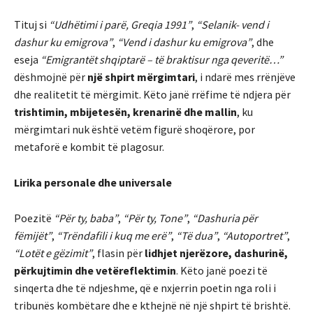
Tituj si
“Udhëtimi i parë, Greqia 1991”
,
“Selanik- vend i
dashur ku emigrova”
,
“Vend i dashur ku emigrova”
, dhe
eseja
“Emigrantët shqiptarë – të braktisur nga qeveritë…”
dëshmojnë për
një shpirt mërgimtari
, i ndarë mes rrënjëve
dhe realitetit të mërgimit. Këto janë rrëfime të ndjera për
trishtimin, mbijetesën, krenarinë dhe mallin
, ku
mërgimtari nuk është vetëm figurë shoqërore, por
metaforë e kombit të plagosur.
Lirika personale dhe universale
Poezitë
“Për ty, baba”
,
“Për ty, Tone”
,
“Dashuria për
fëmijët”
,
“Trëndafili i kuq me erë”
,
“Të dua”
,
“Autoportret”
,
“Lotët e gëzimit”
, flasin për
lidhjet njerëzore, dashurinë,
përkujtimin dhe vetëreflektimin
. Këto janë poezi të
sinqerta dhe të ndjeshme, që e nxjerrin poetin nga roli i
tribunës kombëtare dhe e kthejnë në një shpirt të brishtë.