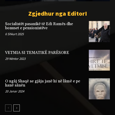
Zgjedhur nga EditorI
Socialistët pasanikë të Edi Ramës dhe
bonuset e pensionistëve
6 Shkurt 2025
VETMIA SI TEMATIKË PARËSORE
29 Nëntor 2023
O ngâj Shaqë se gjâja janë hi në lâmë e pe
hanë sânën
20 Janar 2024