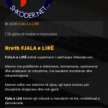
© 2026
FJALA e LIRË
| Të gjitha të drejtat e rezervuara
Rreth FJALA e LIRË
FJALA e LIRË
është suplement i uebfaqes
Shkoder.net...
Merret me publikimin e shkrimeve, komenteve, opinioneve
dhe analizave të ndryshme, me karakter kombëtar dhe
mbarëshqiptar.
Merret edhe me shkrime të tjera, që kanë interes për
shoqërinë shqiptare dhe më gjerë.
Fjala e Lirë
është një tribunë e mendimit të lirë, intelektual e
demokratik.