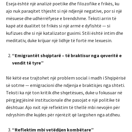
Eseja është një analizë poetike dhe filozofike e frikës, ku
ajo nuk paraqitet thjesht si një ndjenjë negative, por si një
mësuese dhe udhërrëfyese e brendshme. Teksti arrin të
kapë atë dualitet të frikës si një armë e dyfishtë — si
kufizues dhe si një katalizator guximi. Stili është intim dhe
meditativ, duke krijuar një lidhje të fortë me lexuesin.
“Emigrantët shqiptarë – të braktisur nga qeveritë e
vendit të tyre”
Në këtë ese trajtohet një problem social i madh i Shqipërisë
së sotme — emigracioni dhe ndjenja e braktisjes nga shteti.
Teksti ka një ton kritik dhe shqetësues, duke u fokusuar në
përgjegjësinë institucionale dhe pasojat e një politike të
dështuar. Ajo nxit një reflektim të thellë mbi nevojën për
ndryshim dhe kujdes për njerëzit që largohen nga atdheu.
“Reflektim mbi vetëdijen kombëtare”