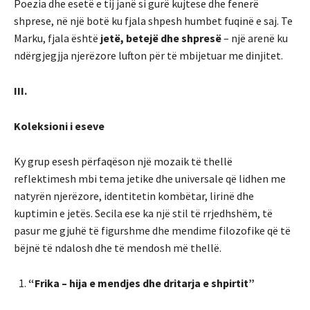
Poezia dhe esetë e tij janë si gurë kujtese dhe fenerë
shprese, në një botë ku fjala shpesh humbet fuqinë e saj. Te
Marku, fjala është
jetë, betejë dhe shpresë
– një arenë ku
ndërgjegjja njerëzore lufton për të mbijetuar me dinjitet.
III.
Koleksioni i eseve
Ky grup esesh përfaqëson një mozaik të thellë
reflektimesh mbi tema jetike dhe universale që lidhen me
natyrën njerëzore, identitetin kombëtar, lirinë dhe
kuptimin e jetës. Secila ese ka një stil të rrjedhshëm, të
pasur me gjuhë të figurshme dhe mendime filozofike që të
bëjnë të ndalosh dhe të mendosh më thellë.
“Frika – hija e mendjes dhe dritarja e shpirtit”