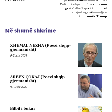
HIPOKRIZI!
pasuksesshëm John Robert
Bolton i shpallur ‘persona non
grata’ dhe Papa i Shqipnisë
vuajnë nga sëmundja e
Sindromës Trump
Më shumë shkrime
XHEMAL NEZHA (Poezi shqip-
gjermanisht)
9 Gusht 2026
ARBEN ÇOKAJ (Poezi shqip-
gjermanisht)
9 Gusht 2026
Bilbil i bukur