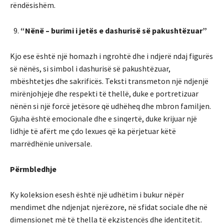
rëndësishëm.
“Nënë – burimi i jetës e dashurisë së pakushtëzuar”
Kjo ese është një homazh i ngrohtë dhe i ndjerë ndaj figurës
së nënës, si simbol i dashurisë së pakushtëzuar,
mbështetjes dhe sakrificës. Teksti transmeton një ndjenjë
mirënjohjeje dhe respekti të thellë, duke e portretizuar
nënën si një forcë jetësore që udhëheq dhe mbron familjen.
Gjuha është emocionale dhe e sinqertë, duke krijuar një
lidhje të afërt me çdo lexues që ka përjetuar këtë
marrëdhënie universale.
Përmbledhje
Ky koleksion esesh është një udhëtim i bukur nëpër
mendimet dhe ndjenjat njerëzore, në sfidat sociale dhe në
dimensionet më të thella të ekzistencës dhe identitetit.