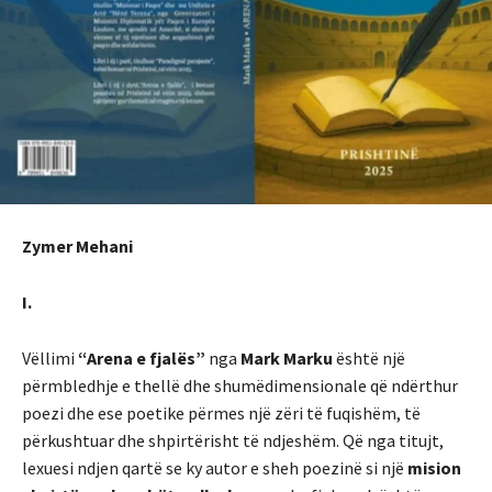
Zymer Mehani
I.
Vëllimi
“Arena e fjalës”
nga
Mark Marku
është një
përmbledhje e thellë dhe shumëdimensionale që ndërthur
poezi dhe ese poetike përmes një zëri të fuqishëm, të
përkushtuar dhe shpirtërisht të ndjeshëm. Që nga titujt,
lexuesi ndjen qartë se ky autor e sheh poezinë si një
mision