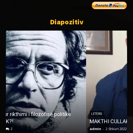
Dhuro me
Diapozitiv
1
LETËRSI
MAKTHI CULLAK
m
admin
-
2 Shkurt 2022
0
a