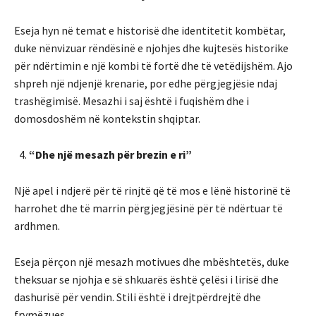
Eseja hyn në temat e historisë dhe identitetit kombëtar,
duke nënvizuar rëndësinë e njohjes dhe kujtesës historike
për ndërtimin e një kombi të fortë dhe të vetëdijshëm. Ajo
shpreh një ndjenjë krenarie, por edhe përgjegjësie ndaj
trashëgimisë. Mesazhi i saj është i fuqishëm dhe i
domosdoshëm në kontekstin shqiptar.
“Dhe një mesazh për brezin e ri”
Një apel i ndjerë për të rinjtë që të mos e lënë historinë të
harrohet dhe të marrin përgjegjësinë për të ndërtuar të
ardhmen.
Eseja përçon një mesazh motivues dhe mbështetës, duke
theksuar se njohja e së shkuarës është çelësi i lirisë dhe
dashurisë për vendin. Stili është i drejtpërdrejtë dhe
frymëzues.