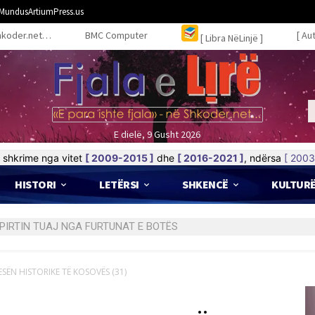
MundusArtiumPress.us
hkoder.net…
BMC Computer
[ Au
[ Libra NëLinjë ]
E dielë, 9 Gusht 2026
shkrime nga vitet
[ 2009-2015 ]
dhe
[ 2016-2021 ]
, ndërsa
[ 2003
HISTORI
LETËRSI
SHKENCË
KULTUR
RTIN TUAJ NGA FURTUNAT E BOTËS
ESËN HISTORIKE TË KOSOVËS (31)