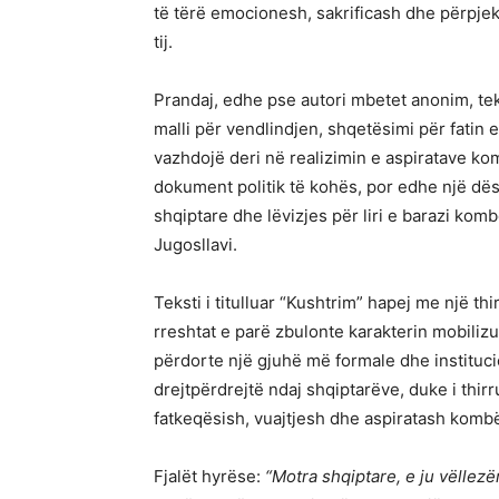
të tërë emocionesh, sakrificash dhe përpjek
tij.
Prandaj, edhe pse autori mbetet anonim, tekst
malli për vendlindjen, shqetësimi për fatin 
vazhdojë deri në realizimin e aspiratave ko
dokument politik të kohës, por edhe një dë
shqiptare dhe lëvizjes për liri e barazi kom
Jugosllavi.
Teksti i titulluar “Kushtrim” hapej me një th
rreshtat e parë zbulonte karakterin mobili
përdorte një gjuhë më formale dhe institucio
drejtpërdrejtë ndaj shqiptarëve, duke i thir
fatkeqësish, vuajtjesh dhe aspiratash kombë
Fjalët hyrëse:
“Motra shqiptare, e ju vëllezër