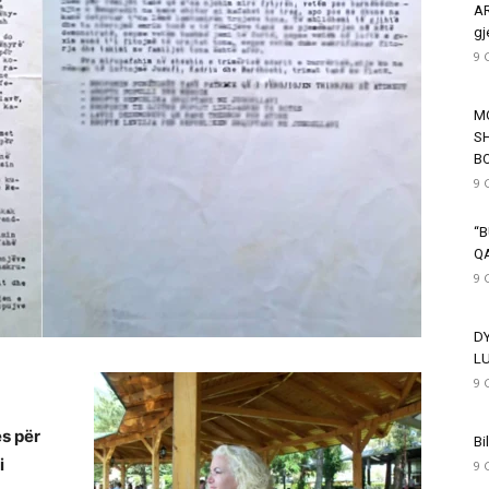
AR
gj
9 
M
SH
B
9 
“B
Q
9 
D
L
9 
es për
Bi
i
9 