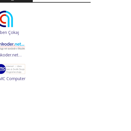
rben Çokaj
hkoder.net…
MC Computer