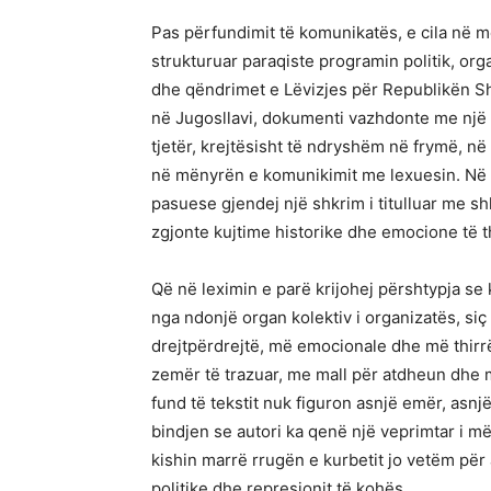
Pas përfundimit të komunikatës, e cila në 
strukturuar paraqiste programin politik, org
dhe qëndrimet e Lëvizjes për Republikën S
në Jugosllavi, dokumenti vazhdonte me një 
tjetër, krejtësisht të ndryshëm në frymë, në 
në mënyrën e komunikimit me lexuesin. Në 
pasuese gjendej një shkrim i titulluar me s
zgjonte kujtime historike dhe emocione të 
Që në leximin e parë krijohej përshtypja se 
nga ndonjë organ kolektiv i organizatës, siç
drejtpërdrejtë, më emocionale dhe më thirrë
zemër të trazuar, me mall për atdheun dhe m
fund të tekstit nuk figuron asnjë emër, asnjë
bindjen se autori ka qenë një veprimtar i më
kishin marrë rrugën e kurbetit jo vetëm për
politike dhe represionit të kohës.