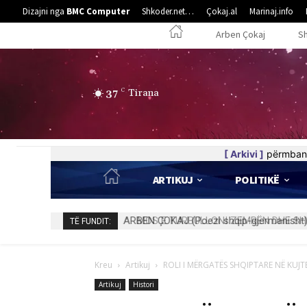
Dizajni nga
BMC Computer
Shkoder.net…
Çokaj.al
Marinaj.info
Arben Çokaj
S
37
C
Tirana
[ Arkivi ]
përmban 
ARTIKUJ
POLITIKË
MOS E TURBULLONI ZEMRËN DHE SHPI
TË FUNDIT:
Kreu
Artikuj
ROLI I MËRGATËS SHQIPTARE NË KUJT
Artikuj
Histori