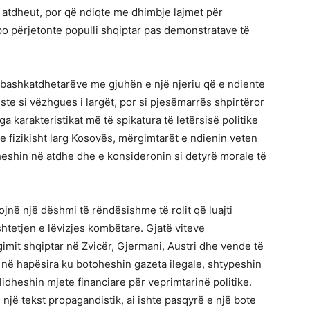
rg atdheut, por që ndiqte me dhimbje lajmet për
 po përjetonte populli shqiptar pas demonstratave të
ej bashkatdhetarëve me gjuhën e një njeriu që e ndiente
fliste si vëzhgues i largët, por si pjesëmarrës shpirtëror
a karakteristikat më të spikatura të letërsisë politike
e fizikisht larg Kosovës, mërgimtarët e ndienin veten
heshin në atdhe dhe e konsideronin si detyrë morale të
sojnë një dëshmi të rëndësishme të rolit që luajti
tetjen e lëvizjes kombëtare. Gjatë viteve
imit shqiptar në Zvicër, Gjermani, Austri dhe vende të
në hapësira ku botoheshin gazeta ilegale, shtypeshin
dheshin mjete financiare për veprimtarinë politike.
një tekst propagandistik, ai ishte pasqyrë e një bote