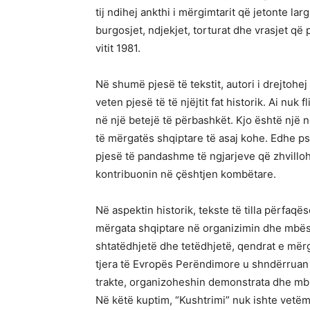
tij ndihej ankthi i mërgimtarit që jetonte la
burgosjet, ndjekjet, torturat dhe vrasjet që
vitit 1981.
Në shumë pjesë të tekstit, autori i drejtoh
veten pjesë të të njëjtit fat historik. Ai nuk 
në një betejë të përbashkët. Kjo është një ng
të mërgatës shqiptare të asaj kohe. Edhe ps
pjesë të pandashme të ngjarjeve që zhvillo
kontribuonin në çështjen kombëtare.
Në aspektin historik, tekste të tilla përfaqë
mërgata shqiptare në organizimin dhe mbësh
shtatëdhjetë dhe tetëdhjetë, qendrat e mërg
tjera të Evropës Perëndimore u shndërruan 
trakte, organizoheshin demonstrata dhe mbli
Në këtë kuptim, “Kushtrimi” nuk ishte vetëm 