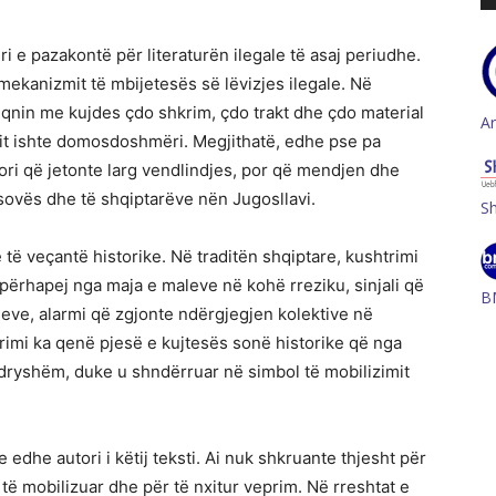
i e pazakontë për literaturën ilegale të asaj periudhe.
mekanizmit të mbijetesës së lëvizjes ilegale. Në
diqnin me kujdes çdo shkrim, çdo trakt dhe çdo material
A
orit ishte domosdoshmëri. Megjithatë, edhe pse pa
tori që jetonte larg vendlindjes, por që mendjen dhe
osovës dhe të shqiptarëve nën Jugosllavi.
S
 të veçantë historike. Në traditën shqiptare, kushtrimi
që përhapej nga maja e maleve në kohë rreziku, sinjali që
B
ojeve, alarmi që zgjonte ndërgjegjen kolektive në
rimi ka qenë pjesë e kujtesës sonë historike që nga
ryshëm, duke u shndërruar në simbol të mobilizimit
e edhe autori i këtij teksti. Ai nuk shkruante thjesht për
 të mobilizuar dhe për të nxitur veprim. Në rreshtat e