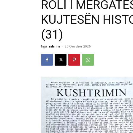
ROLI I MËRGATË
KUJTESËN HIST
(31)
Nga
admin
-
25 Qershor 2026