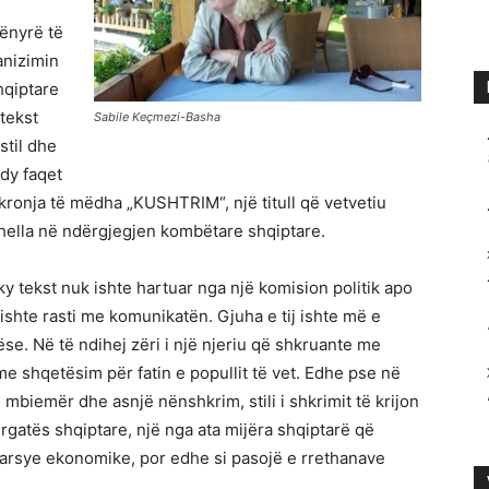
mënyrë të
anizimin
hqiptare
tekst
Sabile Keçmezi-Basha
stil dhe
dy faqet
hkronja të mëdha „KUSHTRIM“, një titull që vetvetiu
thella në ndërgjegjen kombëtare shqiptare.
ky tekst nuk ishte hartuar nga një komision politik apo
 ishte rasti me komunikatën. Gjuha e tij ishte më e
se. Në të ndihej zëri i një njeriu që shkruante me
e shqetësim për fatin e popullit të vet. Edhe pse në
 mbiemër dhe asnjë nënshkrim, stili i shkrimit të krijon
rgatës shqiptare, një nga ata mijëra shqiptarë që
 arsye ekonomike, por edhe si pasojë e rrethanave