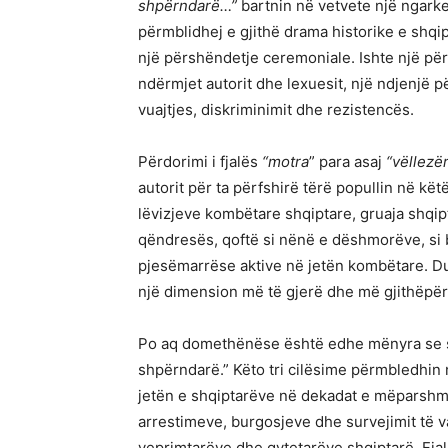
shpërndarë…”
bartnin në vetvete një ngark
përmblidhej e gjithë drama historike e shqi
një përshëndetje ceremoniale. Ishte një përp
ndërmjet autorit dhe lexuesit, një ndjenjë 
vuajtjes, diskriminimit dhe rezistencës.
Përdorimi i fjalës
“motra
” para asaj
“vëllezë
autorit për ta përfshirë tërë popullin në kët
lëvizjeve kombëtare shqiptare, gruaja shqip
qëndresës, qoftë si nënë e dëshmorëve, si b
pjesëmarrëse aktive në jetën kombëtare. Duke
një dimension më të gjerë dhe më gjithëpërf
Po aq domethënëse është edhe mënyra se si 
shpërndarë.” Këto tri cilësime përmbledhin nj
jetën e shqiptarëve në dekadat e mëparshme. 
arrestimeve, burgosjeve dhe survejimit të 
veprimtarëve dhe qytetarëve shqiptarë. Fjal