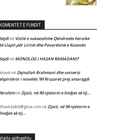
KOMENTET E FUNDIT
Sejdi
Vizitë e suksesshme Qëndresës heroike
në
të Llapit për Lirinë dhe Pavarësinë e Kosovës
Sejdi
MONOLOG I HASAN RAMADANIT
në
Zejnullah Rrahmani dhe universi
xhaviti
në
shpirtëror i novelës ‘99 Rruzaret prej smaragdi
Ibrahim
Zijait, në 90-vjetorin e lindjes së tij…
në
Zijait, në 90-vjetorin e
Xhavit.kabili@gmai.com
në
lindjes së tij…
Vizito gjithashtu