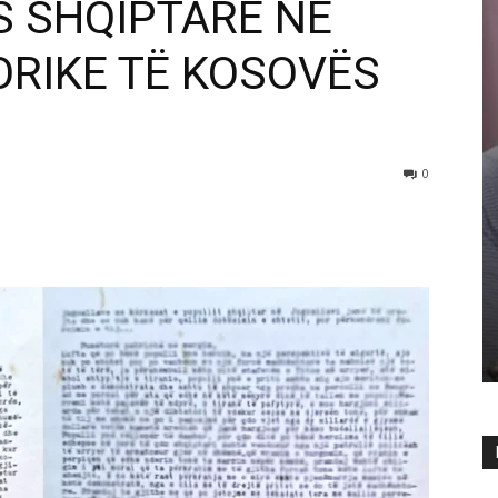
S SHQIPTARE NË
ORIKE TË KOSOVËS
0