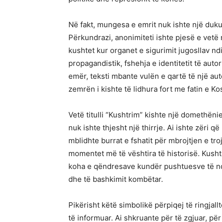
Në fakt, mungesa e emrit nuk ishte një dukur
Përkundrazi, anonimiteti ishte pjesë e vetë 
kushtet kur organet e sigurimit jugosllav n
propagandistik, fshehja e identitetit të aut
emër, teksti mbante vulën e qartë të një au
zemrën i kishte të lidhura fort me fatin e K
Vetë titulli “Kushtrim” kishte një domethënie
nuk ishte thjesht një thirrje. Ai ishte zëri 
mblidhte burrat e fshatit për mbrojtjen e tr
momentet më të vështira të historisë. Kusht
koha e qëndresave kundër pushtuesve të nd
dhe të bashkimit kombëtar.
Pikërisht këtë simbolikë përpiqej të ringjallt
të informuar. Ai shkruante për të zgjuar, për