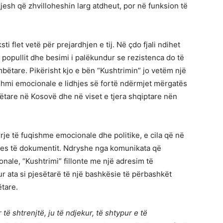
jesh që zhvilloheshin larg atdheut, por në funksion të
i flet vetë për prejardhjen e tij. Në çdo fjali ndihet
e popullit dhe besimi i palëkundur se rezistenca do të
mbëtare. Pikërisht kjo e bën “Kushtrimin” jo vetëm një
shmi emocionale e lidhjes së fortë ndërmjet mërgatës
bëtare në Kosovë dhe në viset e tjera shqiptare nën
irrje të fuqishme emocionale dhe politike, e cila që në
zues të dokumentit. Ndryshe nga komunikata që
nale, “Kushtrimi” fillonte me një adresim të
rur ata si pjesëtarë të një bashkësie të përbashkët
tare.
 të shtrenjtë, ju të ndjekur, të shtypur e të