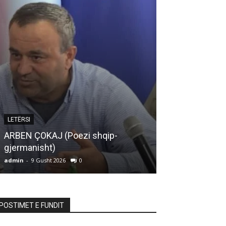
ARTIKUJ
LETËRSI
MOS E TURBU
ARBEN ÇOKAJ (Poezi shqip-
SHPIRTIN TUA
gjermanisht)
BOTËS
admin
-
9 Gusht 2026
0
admin
-
9 Gusht 20
POSTIMET E FUNDIT