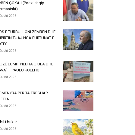
BEN ÇOKAJ (Poezi shqip-
ermanisht)
Gusht 2026
OS E TURBULLONI ZEMRËN DHE
PIRTIN TUAJ NGA FURTUNAT E
OTËS
Gusht 2026
UZË LUMIT PIEDRA U ULA DHE
AVA” – PAULO KOELHO
Gusht 2026
Y MËNYRA PËR TA TREGUAR
UFTËN
Gusht 2026
lbil i bukur
Gusht 2026