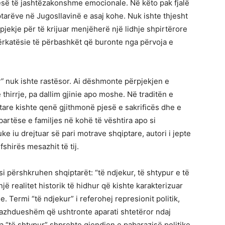
esë të jashtëzakonshme emocionale. Në këto pak fjalë
ptarëve në Jugosllavinë e asaj kohe. Nuk ishte thjesht
jekje për të krijuar menjëherë një lidhje shpirtërore
përkatësie të përbashkët që buronte nga përvoja e
r”
nuk ishte rastësor. Ai dëshmonte përpjekjen e
ë thirrje, pa dallim gjinie apo moshe. Në traditën e
tare kishte qenë gjithmonë pjesë e sakrificës dhe e
artëse e familjes në kohë të vështira apo si
 iu drejtuar së pari motrave shqiptare, autori i jepte
shirës mesazhit të tij.
përshkruhen shqiptarët: “të ndjekur, të shtypur e të
ë realitet historik të hidhur që kishte karakterizuar
Termi “të ndjekur” i referohej represionit politik,
vazhdueshëm që ushtronte aparati shtetëror ndaj
a “të shtypur” shprehte gjendjen e pabarazisë politike,