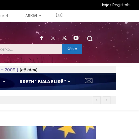
Hyrje / Regjistrohu
torët ]
ARKIVI
Kërko
Kërko...
 – 2009 ]
(
në html
)
Ë
RRETH “FJALA E LIRË”