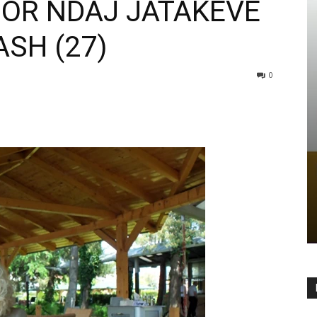
OR NDAJ JATAKËVE
ASH (27)
0