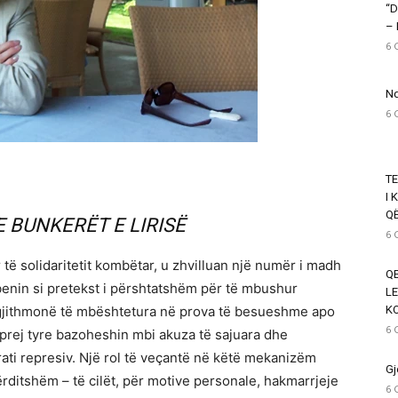
“D
–
6 
Nd
6 
T
I 
Q
 BUNKERËT E LIRISË
6 
ur të solidaritetit kombëtar, u zhvilluan një numër i madh
QE
benin si pretekst i përshtatshëm për të mbushur
LE
n gjithmonë të mbështetura në prova të besueshme apo
K
6 
rej tyre bazoheshin mbi akuza të sajuara dhe
ati represiv. Një rol të veçantë në këtë mekanizëm
Gj
ërditshëm – të cilët, për motive personale, hakmarrjeje
6 