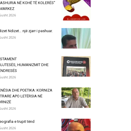
ASHURIA NË KOHË TË KOLERËS”
 MARKEZ
Gusht 2026
izet Ndizet… një zjarr i pashuar.
Gusht 2026
ESTAMENT
KUJTESËS, HUMANIZMIT DHE
ËNDRESËS
Gusht 2026
NËSIA DHE POETIKA: KORNIZA
TRARE APO LETËRSIA NË
ORNIZË
Gusht 2026
eografia e trupit tënd
Gusht 2026