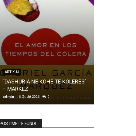
ARTIKUJ
LETËRSI
“DASHURIA NË KOHË TË KOLERËS”
– MARKEZ
Ndizet Ndizet… 
admin
-
6 Gusht 2026
0
admin
-
6 Gusht 20
POSTIMET E FUNDIT