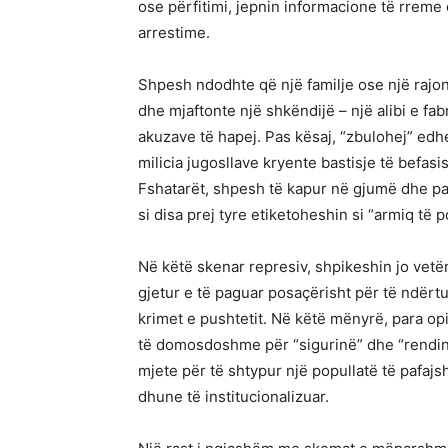
ose përfitimi, jepnin informacione të rreme
arrestime.
Shpesh ndodhte që një familje ose një rajon
dhe mjaftonte një shkëndijë – një alibi e fab
akuzave të hapej. Pas kësaj, “zbulohej” edhe
milicia jugosllave kryente bastisje të befasish
Fshatarët, shpesh të kapur në gjumë dhe pa
si disa prej tyre etiketoheshin si “armiq të
Në këtë skenar represiv, shpikeshin jo vetëm
gjetur e të paguar posaçërisht për të ndërtu
krimet e pushtetit. Në këtë mënyrë, para opi
të domosdoshme për “sigurinë” dhe “rendin p
mjete për të shtypur një popullatë të pafajs
dhune të institucionalizuar.