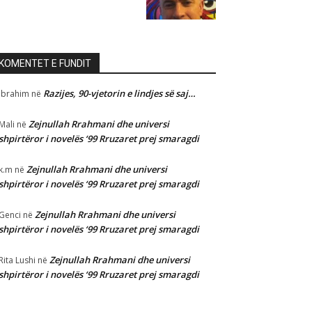
KOMENTET E FUNDIT
Razijes, 90-vjetorin e lindjes së saj…
Ibrahim
në
Zejnullah Rrahmani dhe universi
Mali
në
shpirtëror i novelës ‘99 Rruzaret prej smaragdi
Zejnullah Rrahmani dhe universi
k.m
në
shpirtëror i novelës ‘99 Rruzaret prej smaragdi
Zejnullah Rrahmani dhe universi
Genci
në
shpirtëror i novelës ‘99 Rruzaret prej smaragdi
Zejnullah Rrahmani dhe universi
Rita Lushi
në
shpirtëror i novelës ‘99 Rruzaret prej smaragdi