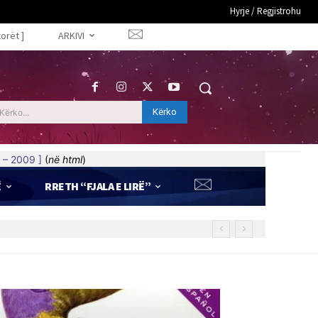
Hyrje / Regjistrohu
torët ]
ARKIVI
Kërko
Kërko...
 – 2009 ]
(
në html
)
Ë
RRETH “FJALA E LIRË”