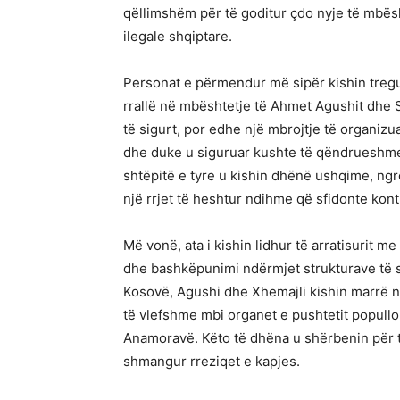
qëllimshëm për të goditur çdo nyje të mbësh
ilegale shqiptare.
Personat e përmendur më sipër kishin treg
rrallë në mbështetje të Ahmet Agushit dhe S
të sigurt, por edhe një mbrojtje të organiz
dhe duke u siguruar kushte të qëndrueshme 
shtëpitë e tyre u kishin dhënë ushqime, ngr
një rrjet të heshtur ndihme që sfidonte kontr
Më vonë, ata i kishin lidhur të arratisurit me
dhe bashkëpunimi ndërmjet strukturave të s
Kosovë, Agushi dhe Xhemajli kishin marrë 
të vlefshme mbi organet e pushtetit popullo
Anamoravë. Këto të dhëna u shërbenin për të
shmangur rreziqet e kapjes.