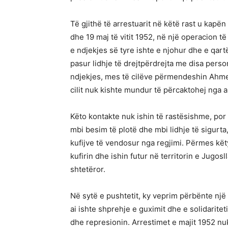
Të gjithë të arrestuarit në këtë rast u kapë
dhe 19 maj të vitit 1952, në një operacion të
e ndjekjes së tyre ishte e njohur dhe e qartë
pasur lidhje të drejtpërdrejta me disa perso
ndjekjes, mes të cilëve përmendeshin Ahmet A
cilit nuk kishte mundur të përcaktohej nga a
Këto kontakte nuk ishin të rastësishme, por 
mbi besim të plotë dhe mbi lidhje të sigurta,
kufijve të vendosur nga regjimi. Përmes kët
kufirin dhe ishin futur në territorin e Jugosl
shtetëror.
Në sytë e pushtetit, ky veprim përbënte një s
ai ishte shprehje e guximit dhe e solidarite
dhe represionin. Arrestimet e majit 1952 nuk