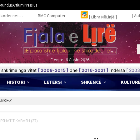
MundusArtiumPress.us
hkoder.net…
BMC Computer
[ Au
[ Libra NëLinjë ]
E enjte, 6 Gusht 2026
shkrime nga vitet
[ 2009-2015 ]
dhe
[ 2016-2021 ]
, ndërsa
[ 2003
HISTORI
LETËRSI
SHKENCË
KULTUR
FSHATIT KABASH (27)