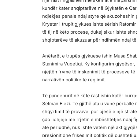
Një rast i ngjashëm me skemat e mëparshme 
kundër katër shqiptarëve në Gjykatën e Qark
ndjekjes penale ndaj atyre që akuzoheshin p
Kryetar i trupit gjykues ishte sërish Ratomir 
të tij në këto procese, dukej sikur ishte sh
shqiptarëve të akuzuar për ndihmën ndaj të 
Anëtarët e trupës gjykuese ishin Musa Shab
Stanimira Vuqetiqi. Ky konfigurim gjyqësor,
njëjtën frymë të inskenimit të proceseve të
narrativën politike të regjimit.
Të pandehurit në këtë rast ishin katër burra:
Selman Elezi. Të gjithë ata u vunë përballë n
shqyrtimit të provave, por pjesë e një strat
çdo lidhjeje me rrjetin e mbështetjes ndaj f
atë periudhë, nuk ishte vetëm një akt gjyqëso
presionit dhe frikësimit politik që pushteti 