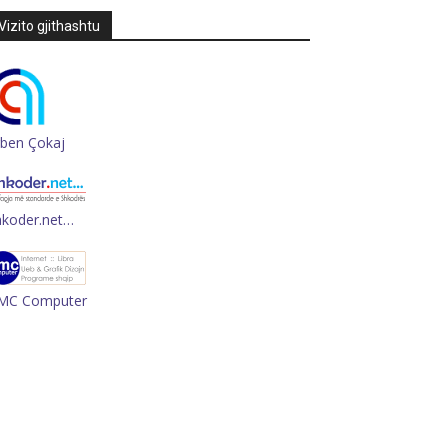
Vizito gjithashtu
rben Çokaj
hkoder.net…
MC Computer