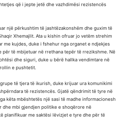
tetjes që i jepte jetë dhe vazhdimësi rezistencës
uar një përkushtim të jashtëzakonshëm dhe guxim të
haqir Xhemajlit. Ata u kishin ofruar jo vetëm strehim
uar me kujdes, duke i fshehur nga organet e ndjekjes
për të mbijetuar në rrethana tepër të rrezikshme. Në
ohtësi dhe siguri, duke u bërë hallka vendimtare në
ollin e pushtetit.
 grupe të tjera të ikurish, duke krijuar ura komunikimi
hpërndara të rezistencës. Gjatë qëndrimit të tyre në
nga këta mbështetës një sasi të madhe informacionesh
r dhe mbi gjendjen politike e shoqërore në
 planifikuar me saktësi lëvizjet e tyre dhe për të