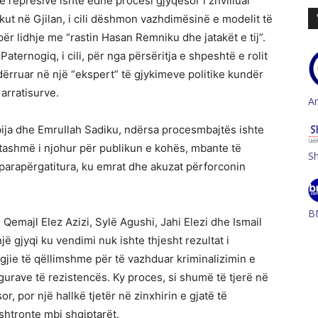
represive ishte edhe procesi gjyqësor i zhvilluar
ut në Gjilan, i cili dëshmon vazhdimësinë e modelit të
ër lidhje me “rastin Hasan Remniku dhe jatakët e tij”.
Paternogiq, i cili, për nga përsëritja e shpeshtë e rolit
ndërruar në një “ekspert” të gjykimeve politike kundër
arratisurve.
A
ija dhe Emrullah Sadiku, ndërsa procesmbajtës ishte
 tashmë i njohur për publikun e kohës, mbante të
S
 parapërgatitura, ku emrat dhe akuzat përforconin
B
 Qemajl Elez Azizi, Sylë Agushi, Jahi Elezi dhe Ismail
jë gjyqi ku vendimi nuk ishte thjesht rezultat i
egjie të qëllimshme për të vazhduar kriminalizimin e
igurave të rezistencës. Ky proces, si shumë të tjerë në
r, por një hallkë tjetër në zinxhirin e gjatë të
ushtronte mbi shqiptarët.