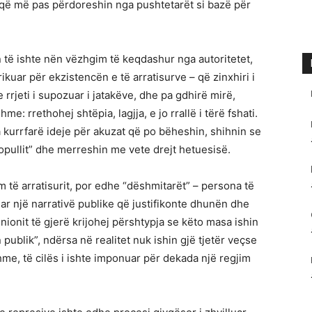
 që më pas përdoreshin nga pushtetarët si bazë për
 të ishte nën vëzhgim të keqdashur nga autoritetet,
rikuar për ekzistencën e të arratisurve – që zinxhiri i
 rrjeti i supozuar i jatakëve, dhe pa gdhirë mirë,
me: rrethohej shtëpia, lagjja, e jo rrallë i tërë fshati.
 kurrfarë ideje për akuzat që po bëheshin, shihnin se
 popullit” dhe merreshin me vete drejt hetuesisë.
 të arratisurit, por edhe “dëshmitarët” – persona të
ar një narrativë publike që justifikonte dhunën dhe
nionit të gjerë krijohej përshtypja se këto masa ishin
ublik”, ndërsa në realitet nuk ishin gjë tjetër veçse
hme, të cilës i ishte imponuar për dekada një regjim