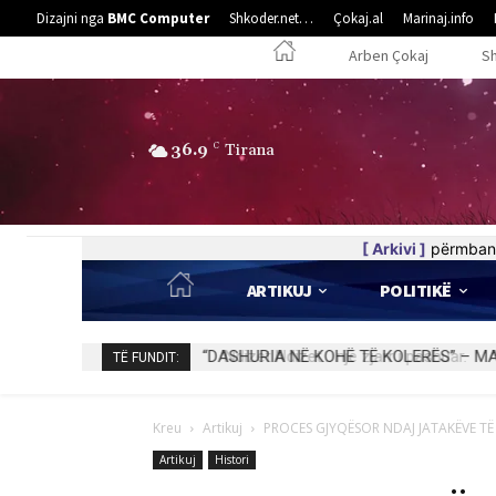
Dizajni nga
BMC Computer
Shkoder.net…
Çokaj.al
Marinaj.info
Arben Çokaj
S
36.9
C
Tirana
[ Arkivi ]
përmban 
ARTIKUJ
POLITIKË
Ndizet Ndizet… një zjarr i pashuar.
TË FUNDIT:
Kreu
Artikuj
PROCES GJYQËSOR NDAJ JATAKËVE TË 
Artikuj
Histori