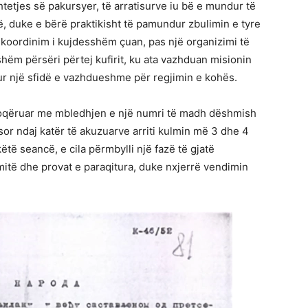
htetjes së pakursyer, të arratisurve iu bë e mundur të
, duke e bërë praktikisht të pamundur zbulimin e tyre
 koordinim i kujdesshëm çuan, pas një organizimi të
shëm përsëri përtej kufirit, ku ata vazhduan misionin
ur një sfidë e vazhdueshme për regjimin e kohës.
shoqëruar me mbledhjen e një numri të madh dëshmish
or ndaj katër të akuzuarve arriti kulmin më 3 dhe 4
ëtë seancë, e cila përmbylli një fazë të gjatë
mitë dhe provat e paraqitura, duke nxjerrë vendimin