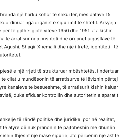
n brenda një harku kohor të shkurtër, mes datave 15
 koordinuar nga organet e sigurimit të shtetit. Arsyeja
 për të gjithë: gjatë viteve 1950 dhe 1951, ata kishin
na të arratisur nga pushteti dhe organet jugosllave të
gushi, Shaqir Xhemajli dhe një i tretë, identiteti i të
utoritetet.
pjesë e një rrjeti të strukturuar mbështetës, i ndërtuar
 të cilat u mundësonin të arratisurve të lëviznin përtej
yre kanaleve të besueshme, të arratisurit kishin kaluar
lavisë, duke sfiduar kontrollin dhe autoritetin e aparatit
hkelje të rëndë politike dhe juridike, por në realitet,
tit të atyre që nuk pranonin të pajtoheshin me dhunën
 ishin thjesht një masë sigurie, ato përbënin një akt të