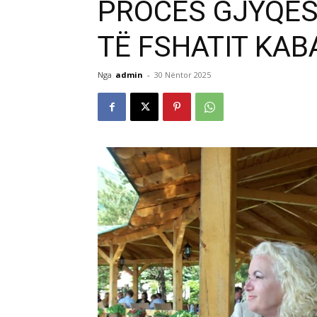
PROCES GJYQËS
TË FSHATIT KAB
Nga
admin
-
30 Nëntor 2025