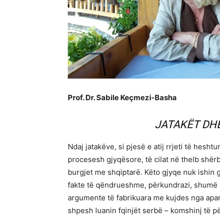
Prof. Dr. Sabile Keçmezi-Basha
JATAKËT DHE
Ndaj jatakëve, si pjesë e atij rrjeti të hesht
procesesh gjyqësore, të cilat në thelb shër
burgjet me shqiptarë. Këto gjyqe nuk ishi
fakte të qëndrueshme, përkundrazi, shumë p
argumente të fabrikuara me kujdes nga apar
shpesh luanin fqinjët serbë – komshinj të p