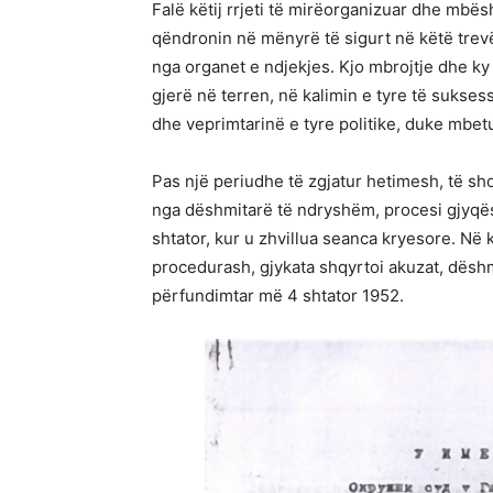
Falë këtij rrjeti të mirëorganizuar dhe mbës
qëndronin në mënyrë të sigurt në këtë trevë
nga organet e ndjekjes. Kjo mbrojtje dhe ky
gjerë në terren, në kalimin e tyre të sukses
dhe veprimtarinë e tyre politike, duke mbet
Pas një periudhe të zgjatur hetimesh, të 
nga dëshmitarë të ndryshëm, procesi gjyqës
shtator, kur u zhvillua seanca kryesore. Në k
procedurash, gjykata shqyrtoi akuzat, dësh
përfundimtar më 4 shtator 1952.