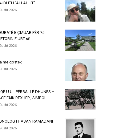
JDUTI I “ALLAHUT”
Gusht 2026
HURATË E ÇMUAR PËR 75
ETORIN E UBT-së
Gusht 2026
a me qostek
Gusht 2026
 QË U UL PËRBALLË DHUNËS –
CË FAIK REXHEPI, SIMBOL...
Gusht 2026
ONOLOG I HASAN RAMADANIT
Gusht 2026