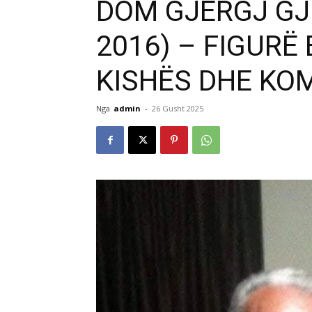
DOM GJERGJ GJE
2016) – FIGURË 
KISHËS DHE KO
Nga
admin
-
26 Gusht 2025