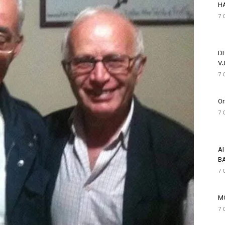
HA
7 
D
VJ
7 
Or
7 
AI
BA
7 
M
7 