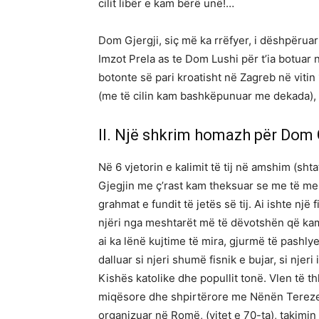
cilit libër e kam bërë unë!…
Dom Gjergji, siç më ka rrëfyer, i dëshpëruar 
Imzot Prela as te Dom Lushi për t’ia botuar në
botonte së pari kroatisht në Zagreb në vitin
(me të cilin kam bashkëpunuar me dekada), D
II. Një shkrim homazh për Dom 
Në 6 vjetorin e kalimit të tij në amshim (s
Gjegjin me ç’rast kam theksuar se me të me 
grahmat e fundit të jetës së tij. Ai ishte një 
njëri nga meshtarët më të dëvotshën që kam
ai ka lënë kujtime të mira, gjurmë të pash
dalluar si njeri shumë fisnik e bujar, si njeri 
Kishës katolike dhe popullit tonë. Vlen të th
miqësore dhe shpirtërore me Nënën Tereze që
organizuar në Romë, (vitet e 70-ta), takimi