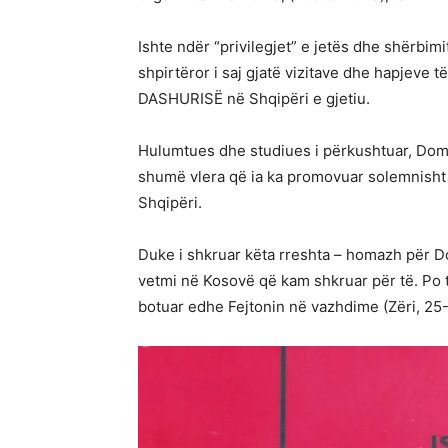
Ishte ndër “privilegjet” e jetës dhe shërbim
shpirtëror i saj gjatë vizitave dhe hapjev
DASHURISË në Shqipëri e gjetiu.
Hulumtues dhe studiues i përkushtuar, Dom
shumë vlera që ia ka promovuar solemnish
Shqipëri.
Duke i shkruar këta rreshta – homazh për D
vetmi në Kosovë që kam shkruar për të. Po 
botuar edhe Fejtonin në vazhdime (Zëri, 25-