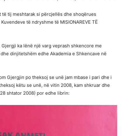
it të tij meshtarak si përcjellës dhe shoqërues
e të Kuvendeve të ndryshme të MISIONAREVE TË
 Gjergji ka lënë një varg veprash shkencore me
t dhe dinjitetshëm edhe Akademia e Shkencave në
om Gjergjin po theksoj se unë jam mbase i pari dhe i
theksoj këtu se unë, në vitin 2008, kam shkruar dhe
28 shtator 2008) por edhe librin: