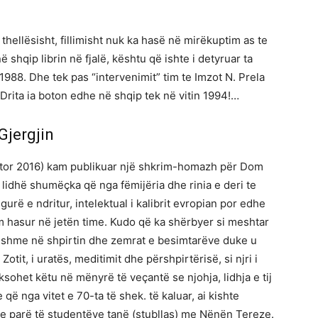
thellësisht, fillimisht nuk ka hasë në mirëkuptim as te
 shqip librin në fjalë, kështu që ishte i detyruar ta
 1988. Dhe tek pas “intervenimit” tim te Imzot N. Prela
rita ia boton edhe në shqip tek në vitin 1994!…
Gjergjin
htator 2016) kam publikuar një shkrim-homazh për Dom
lidhë shumëçka që nga fëmijëria dhe rinia e deri te
figurë e ndritur, intelektual i kalibrit evropian por edhe
 hasur në jetën time. Kudo që ka shërbyer si meshtar
lyeshme në shpirtin dhe zemrat e besimtarëve duke u
i Zotit, i uratës, meditimit dhe përshpirtërisë, si njri i
ksohet këtu në mënyrë të veçantë se njohja, lidhja e tij
 nga vitet e 70-ta të shek. të kaluar, ai kishte
n e parë të studentëve tanë (stubllas) me Nënën Tereze.