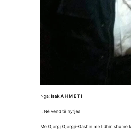
Nga:
Isak A H M E T I
I. Në vend të hyrjes
Me Gjergj Gjergji-Gashin me lidhin shumë k