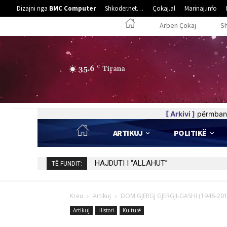
Dizajni nga
BMC Computer
Shkoder.net…
Çokaj.al
Marinaj.info
Arben Çokaj
S
35.6
C
Tirana
[ Arkivi ]
përmban 
ARTIKUJ
POLITIKË
DHURATË E ÇMUAR PËR 75 VJETORIN E
TË FUNDIT:
Kreu
Artikuj
DOM GJERGJ GJERGJI-GASHI (1948-2016
Artikuj
Histori
Kulturë