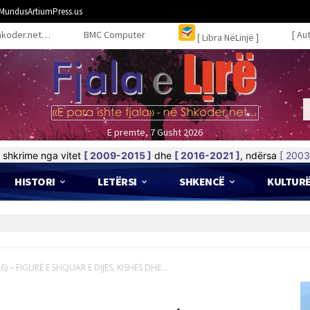
MundusArtiumPress.us
hkoder.net…
BMC Computer
[ Au
[ Libra NëLinjë ]
E premte, 7 Gusht 2026
shkrime nga vitet
[ 2009-2015 ]
dhe
[ 2016-2021 ]
, ndërsa
[ 2003
HISTORI
LETËRSI
SHKENCË
KULTUR
 UBT-së
) – FIGURË E SHQUAR E DIJES, KISHËS DHE...