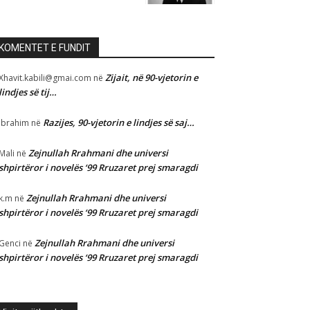
KOMENTET E FUNDIT
Zijait, në 90-vjetorin e
Xhavit.kabili@gmai.com
në
lindjes së tij…
Razijes, 90-vjetorin e lindjes së saj…
Ibrahim
në
Zejnullah Rrahmani dhe universi
Mali
në
shpirtëror i novelës ‘99 Rruzaret prej smaragdi
Zejnullah Rrahmani dhe universi
k.m
në
shpirtëror i novelës ‘99 Rruzaret prej smaragdi
Zejnullah Rrahmani dhe universi
Genci
në
shpirtëror i novelës ‘99 Rruzaret prej smaragdi