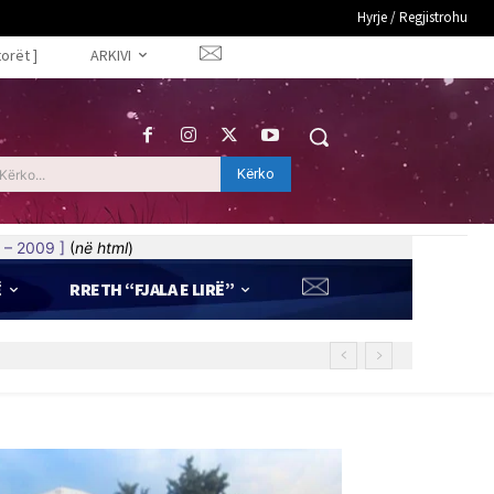
Hyrje / Regjistrohu
torët ]
ARKIVI
Kërko
Kërko...
 – 2009 ]
(
në html
)
Ë
RRETH “FJALA E LIRË”