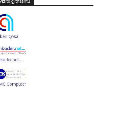
Vizito gjithashtu
rben Çokaj
hkoder.net…
MC Computer