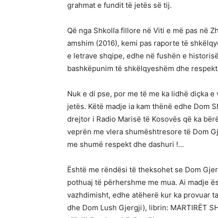
grahmat e fundit të jetës së tij.
Që nga Shkolla fillore në Viti e më pas në Zh
amshim (2016), kemi pas raporte të shkël
e letrave shqipe, edhe në fushën e historis
bashkëpunim të shkëlqyeshëm dhe respekt pa
Nuk e di pse, por me të me ka lidhë diçka e
jetës. Këtë madje ia kam thënë edhe Dom Sht
drejtor i Radio Marisë të Kosovës që ka bë
veprën me vlera shumështresore të Dom Gjer
me shumë respekt dhe dashuri !…
Është me rëndësi të theksohet se Dom Gjer
pothuaj të përhershme me mua. Ai madje ës
vazhdimisht, edhe atëherë kur ka provuar ta
dhe Dom Lush Gjergji), librin: MARTIRËT 