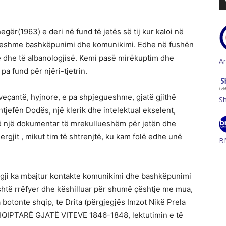
egër(1963) e deri në fund të jetës së tij kur kaloi në
qyeshme bashkëpunimi dhe komunikimi. Edhe në fushën
ë dhe të albanologjisë. Kemi pasë mirëkuptim dhe
A
 fund për njëri-tjetrin.
 veçantë, hyjnore, e pa shpjegueshme, gjatë gjithë
S
jefën Dodës, një klerik dhe intelektual ekselent,
rë një dokumentar të mrekullueshëm për jetën dhe
gjit , mikut tim të shtrenjtë, ku kam folë edhe unë
B
gji ka mbajtur kontakte komunikimi dhe bashkëpunimi
htë rrëfyer dhe këshilluar për shumë çështje me mua,
 botonte shqip, te Drita (përgjegjës Imzot Nikë Prela
SHQIPTARË GJATË VITEVE 1846-1848, lektutimin e të