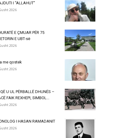
JDUTI I “ALLAHUT”
Gusht 2026
HURATË E ÇMUAR PËR 75
ETORIN E UBT-së
Gusht 2026
a me qostek
Gusht 2026
 QË U UL PËRBALLË DHUNËS –
CË FAIK REXHEPI, SIMBOL...
Gusht 2026
ONOLOG I HASAN RAMADANIT
Gusht 2026