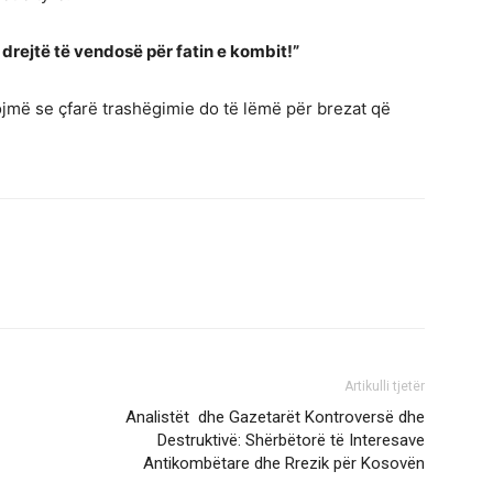
ë drejtë të vendosë për fatin e kombit!”
ojmë se çfarë trashëgimie do të lëmë për brezat që
Artikulli tjetër
Analistët dhe Gazetarët Kontroversë dhe
Destruktivë: Shërbëtorë të Interesave
Antikombëtare dhe Rrezik për Kosovën