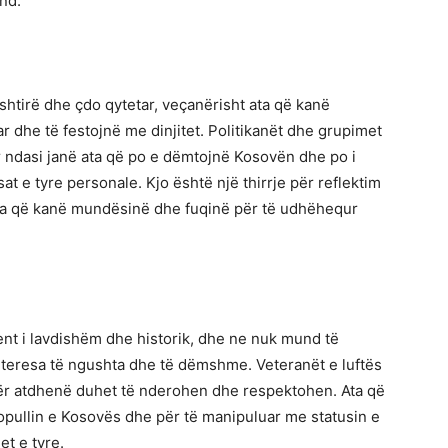
end.
htirë dhe çdo qytetar, veçanërisht ata që kanë
ar dhe të festojnë me dinjitet. Politikanët dhe grupimet
r ndasi janë ata që po e dëmtojnë Kosovën dhe po i
t e tyre personale. Kjo është një thirrje për reflektim
ata që kanë mundësinë dhe fuqinë për të udhëhequr
ent i lavdishëm dhe historik, dhe ne nuk mund të
teresa të ngushta dhe të dëmshme. Veteranët e luftës
për atdhenë duhet të nderohen dhe respektohen. Ata që
popullin e Kosovës dhe për të manipuluar me statusin e
et e tyre.