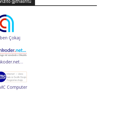
Vizito gjithashtu
rben Çokaj
hkoder.net…
MC Computer