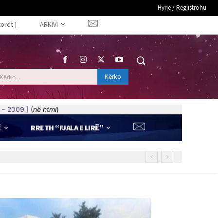
Hyrje / Regjistrohu
torët ]
ARKIVI
Kërko
Kërko...
 – 2009 ]
(
në html
)
Ë
RRETH “FJALA E LIRË”