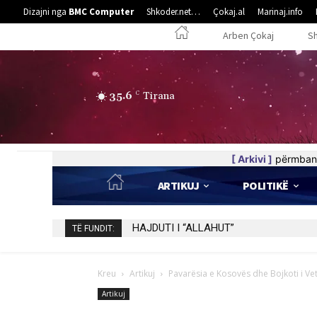
Dizajni nga
BMC Computer
Shkoder.net…
Çokaj.al
Marinaj.info
Arben Çokaj
S
35.6
C
Tirana
[ Arkivi ]
përmban 
ARTIKUJ
POLITIKË
DHURATË E ÇMUAR PËR 75 VJETORIN E
TË FUNDIT:
Kreu
Artikuj
Pavarësia e Kosovës dhe Bojkoti i Vete
Artikuj