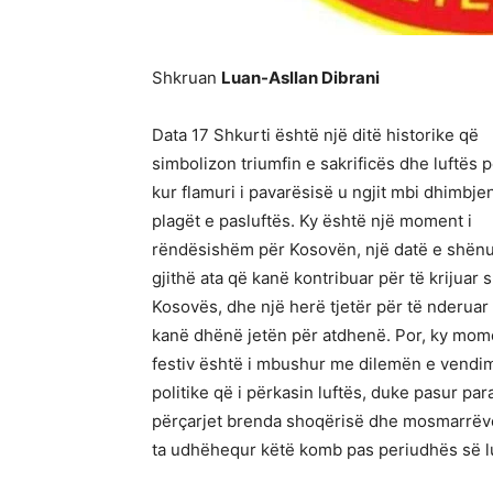
Shkruan
Luan-Asllan Dibrani
Data 17 Shkurti është një ditë historike që
simbolizon triumfin e sakrificës dhe luftës pë
kur flamuri i pavarësisë u ngjit mbi dhimbje
plagët e pasluftës. Ky është një moment i
rëndësishëm për Kosovën, një datë e shënu
gjithë ata që kanë kontribuar për të krijuar s
Kosovës, dhe një herë tjetër për të nderuar
kanë dhënë jetën për atdhenë. Por, ky mom
festiv është i mbushur me dilemën e vendi
politike që i përkasin luftës, duke pasur pa
përçarjet brenda shoqërisë dhe mosmarrëve
ta udhëhequr këtë komb pas periudhës së l