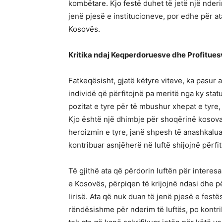
kombëtare. Kjo festë duhet të jetë një nder
jenë pjesë e institucioneve, por edhe për ata
Kosovës.
Kritika ndaj Keqperdoruesve dhe Profituesv
Fatkeqësisht, gjatë këtyre viteve, ka pasur
individë që përfitojnë pa meritë nga ky stat
pozitat e tyre për të mbushur xhepat e tyre, d
Kjo është një dhimbje për shoqërinë kosovar
heroizmin e tyre, janë shpesh të anashkalua
kontribuar asnjëherë në luftë shijojnë përfit
Të gjithë ata që përdorin luftën për intere
e Kosovës, përpiqen të krijojnë ndasi dhe pë
lirisë. Ata që nuk duan të jenë pjesë e fest
rëndësishme për nderim të luftës, po kontr