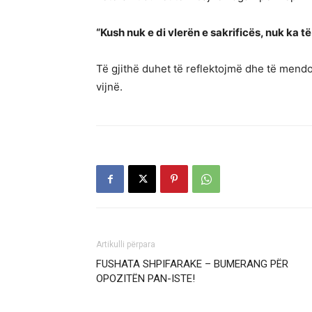
“Kush nuk e di vlerën e sakrificës, nuk ka t
Të gjithë duhet të reflektojmë dhe të mend
vijnë.
Artikulli përpara
FUSHATA SHPIFARAKE – BUMERANG PËR
OPOZITËN PAN-ISTE!