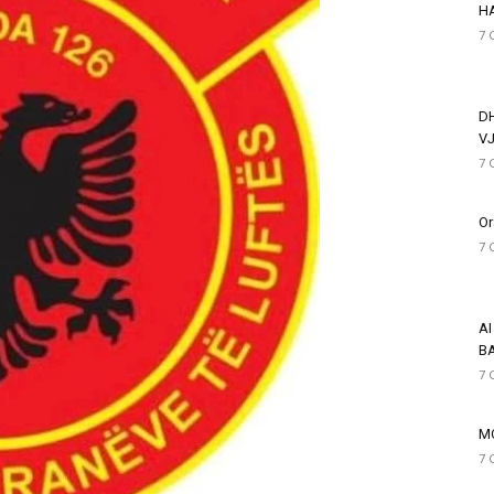
HA
7 
D
VJ
7 
Or
7 
AI
BA
7 
M
7 