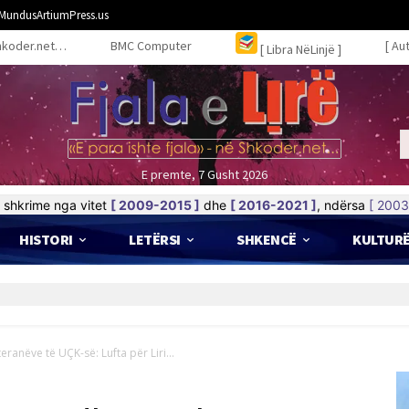
MundusArtiumPress.us
hkoder.net…
BMC Computer
[ Au
[ Libra NëLinjë ]
E premte, 7 Gusht 2026
shkrime nga vitet
[ 2009-2015 ]
dhe
[ 2016-2021 ]
, ndërsa
[ 2003
HISTORI
LETËRSI
SHKENCË
KULTUR
 UBT-së
ranëve të UÇK-së: Lufta për Liri...