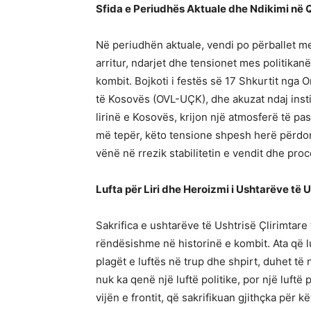
Sfida e Periudhës Aktuale dhe Ndikimi në 
Në periudhën aktuale, vendi po përballet me
arritur, ndarjet dhe tensionet mes politik
kombit. Bojkoti i festës së 17 Shkurtit nga 
të Kosovës (OVL-UÇK), dhe akuzat ndaj insti
lirinë e Kosovës, krijon një atmosferë të p
më tepër, këto tensione shpesh herë përdor
vënë në rrezik stabilitetin e vendit dhe pro
Lufta për Liri dhe Heroizmi i Ushtarëve të 
Sakrifica e ushtarëve të Ushtrisë Çlirimta
rëndësishme në historinë e kombit. Ata që 
plagët e luftës në trup dhe shpirt, duhet t
nuk ka qenë një luftë politike, por një luft
vijën e frontit, që sakrifikuan gjithçka për k