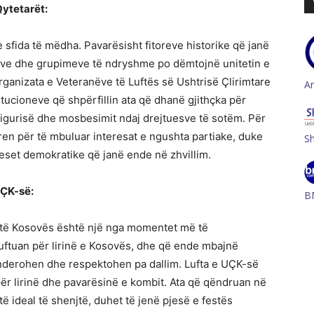
Qytetarët:
 sfida të mëdha. Pavarësisht fitoreve historike që janë
anëve dhe grupimeve të ndryshme po dëmtojnë unitetin e
Organizata e Veteranëve të Luftës së Ushtrisë Çlirimtare
A
tucioneve që shpërfillin ata që dhanë gjithçka për
asigurisë dhe mosbesimit ndaj drejtuesve të sotëm. Për
en për të mbuluar interesat e ngushta partiake, duke
S
ceset demokratike që janë ende në zhvillim.
UÇK-së:
B
re të Kosovës është një nga momentet më të
luftuan për lirinë e Kosovës, dhe që ende mbajnë
ë nderohen dhe respektohen pa dallim. Lufta e UÇK-së
ë për lirinë dhe pavarësinë e kombit. Ata që qëndruan në
ëtë ideal të shenjtë, duhet të jenë pjesë e festës