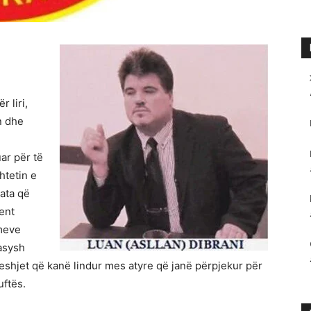
r liri,
n dhe
ar për të
htetin e
 ata që
ent
meve
rasysh
shjet që kanë lindur mes atyre që janë përpjekur për
uftës.