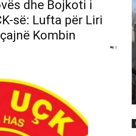
vës dhe Bojkoti i
-së: Lufta për Liri
rçajnë Kombin
0