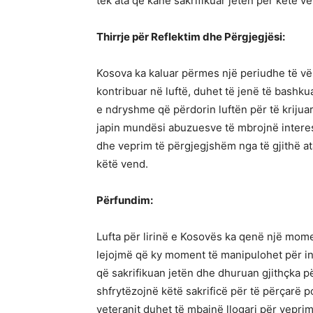
tek ata që kanë sakrifikuar jetën për këtë v
Thirrje për Reflektim dhe Përgjegjësi:
Kosova ka kaluar përmes një periudhe të vës
kontribuar në luftë, duhet të jenë të bashku
e ndryshme që përdorin luftën për të krijua
japin mundësi abuzuesve të mbrojnë interesa
dhe veprim të përgjegjshëm nga të gjithë 
këtë vend.
Përfundim:
Lufta për lirinë e Kosovës ka qenë një mom
lejojmë që ky moment të manipulohet për in
që sakrifikuan jetën dhe dhuruan gjithçka 
shfrytëzojnë këtë sakrificë për të përçarë 
veteranit duhet të mbajnë llogari për veprim