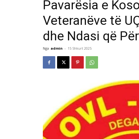
Pavarësia e Koso
Veteranëve të UÇK
dhe Ndasi që Pë
Nga
admin
-
15 Shkurt 2025