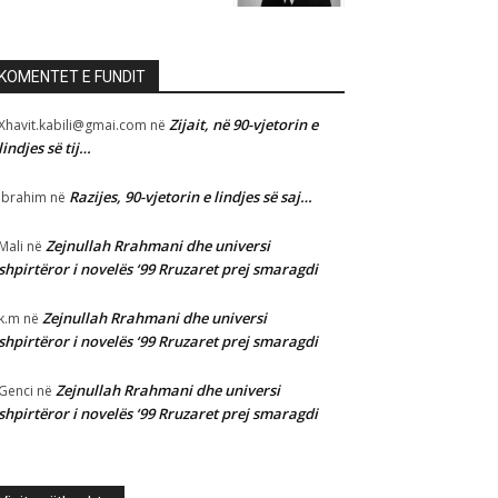
KOMENTET E FUNDIT
Zijait, në 90-vjetorin e
Xhavit.kabili@gmai.com
në
lindjes së tij…
Razijes, 90-vjetorin e lindjes së saj…
Ibrahim
në
Zejnullah Rrahmani dhe universi
Mali
në
shpirtëror i novelës ‘99 Rruzaret prej smaragdi
Zejnullah Rrahmani dhe universi
k.m
në
shpirtëror i novelës ‘99 Rruzaret prej smaragdi
Zejnullah Rrahmani dhe universi
Genci
në
shpirtëror i novelës ‘99 Rruzaret prej smaragdi