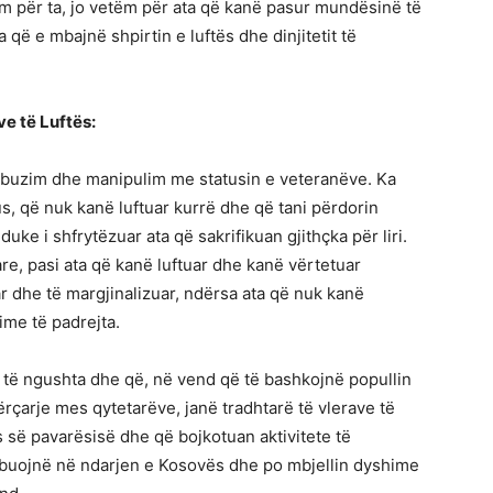
im për ta, jo vetëm për ata që kanë pasur mundësinë të
 që e mbajnë shpirtin e luftës dhe dinjitetit të
e të Luftës:
 abuzim dhe manipulim me statusin e veteranëve. Ka
us, që nuk kanë luftuar kurrë dhe që tani përdorin
uke i shfrytëzuar ata që sakrifikuan gjithçka për liri.
e, pasi ata që kanë luftuar dhe kanë vërtetuar
r dhe të margjinalizuar, ndërsa ata që nuk kanë
ime të padrejta.
sa të ngushta dhe që, në vend që të bashkojnë popullin
rçarje mes qytetarëve, janë tradhtarë të vlerave të
ës së pavarësisë dhe që bojkotuan aktivitete të
ibuojnë në ndarjen e Kosovës dhe po mbjellin dyshime