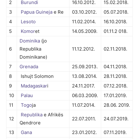
2
Burundi
16.10.2012.
15.02.2018.
3
Papua Guineja
e Re
03.10.2012.
05.07.2018.
4
Lesoto
11.02.2014.
16.10.2018.
5
Komor
et
14.05.2009.
01.11.2 018.
Dominika
(jo
6
Republika
11.12.2012.
02.11.2018.
Dominikane)
7
Grenada
25.09.2013.
04.11.2018.
8
Ishujt Solomon
13.08.2014.
28.11.2018.
9
Madagaskar
i
24.11.2017.
07.12.2018.
10
Palau
06.03.2009.
17.01.2019.
11
Togo
ja
11.07.2014.
28.06. 2019.
Republika
e Afrikës
12
22.07.2011.
24.07.2019.
Qendrore
13
Gana
23.01.2012.
07.11.2019.