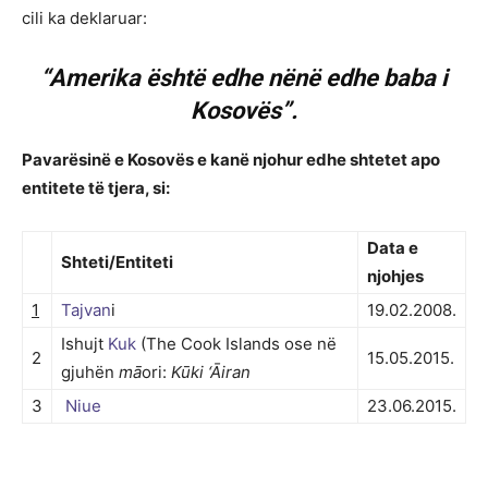
cili ka deklaruar:
“Amerika është edhe nënë edhe baba i
Kosovës”.
Pavarësinë e Kosovës e kanë njohur edhe shtetet apo
entitete të tjera, si:
Data e
Shteti/Entiteti
njohjes
1
Tajvan
i
19.02.2008.
Ishujt
Kuk
(The Cook Islands ose në
2
15.05.2015.
gjuhën
m
ā
ori:
Kūki ‘Āiran
3
Niue
23.06.2015.