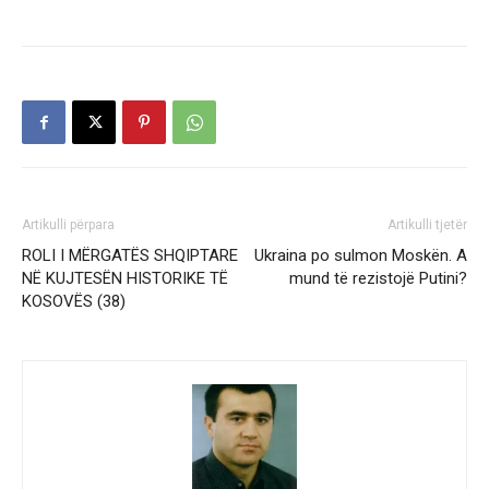
Artikulli përpara
Artikulli tjetër
ROLI I MËRGATËS SHQIPTARE
Ukraina po sulmon Moskën. A
NË KUJTESËN HISTORIKE TË
mund të rezistojë Putini?
KOSOVËS (38)