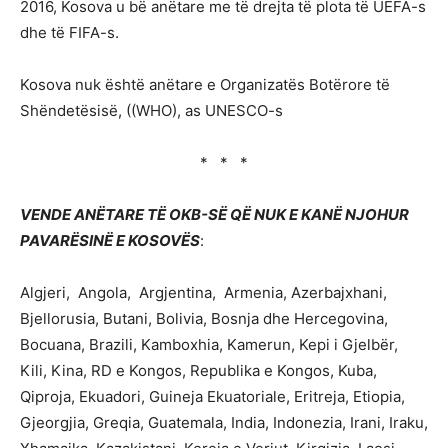
2016, Kosova u bë anëtare me të drejta të plota të UEFA-s
dhe të FIFA-s.
Kosova nuk është anëtare e Organizatës Botërore të
Shëndetësisë, ((WHO), as UNESCO-s
* * *
VENDE ANËTARE TË OKB-SË QË NUK E KANË NJOHUR
PAVARËSINË E KOSOVËS
:
Algjeri, Angola, Argjentina, Armenia, Azerbajxhani,
Bjellorusia, Butani, Bolivia, Bosnja dhe Hercegovina,
Bocuana, Brazili, Kamboxhia, Kamerun, Kepi i ​​Gjelbër,
Kili, Kina, RD e Kongos, Republika e Kongos, Kuba,
Qiproja, Ekuadori, Guineja Ekuatoriale, Eritreja, Etiopia,
Gjeorgjia, Greqia, Guatemala, India, Indonezia, Irani, Iraku,