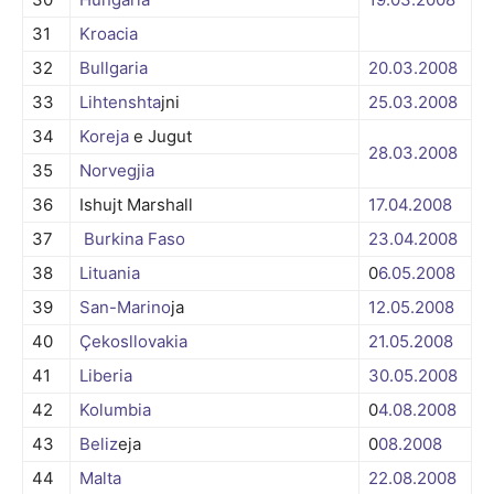
31
Kroacia
32
Bullgaria
20.03.
2008
33
Lihtenshta
jni
25.03.
2008
34
Koreja
e Jugut
28.03.
2008
35
Norvegjia
36
Ishujt Marshall
17.04.
2008
37
Burkina Faso
23.04.
2008
38
Lituania
0
6.05.
2008
39
San-Marino
ja
12.05.
2008
40
Çekosllovakia
21.05.
2008
41
Liberia
30.05.
2008
42
Kolumbia
0
4.08.
2008
43
Beliz
eja
0
08.
2008
44
Malta
22.08.
2008