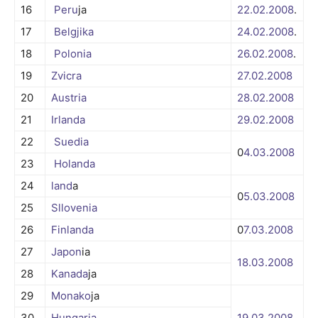
16
Peru
ja
22.02.
2008
.
17
Belgjika
24.02.
2008
.
18
Polonia
26.02.
2008
.
19
Zvicra
27.02.
2008
20
Austria
28.02.
2008
21
Irlanda
29.02.
2008
22
Suedia
0
4.03.
2008
23
Holanda
24
land
a
0
5.03.
2008
25
Sllovenia
26
Finlanda
0
7.03.
2008
27
Japon
ia
18.03.
2008
28
Kanada
ja
29
Monako
ja
30
Hungaria
19.03.
2008