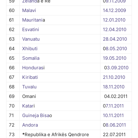
59
Zeland
a e Re
0
9.11.
2009
60
Malavi
14.12.
2009
61
Mauritani
a
12.01.
2010
62
Esvatini
12.04.
2010
63
Vanuatu
28.04.
2010
64
Xhibuti
0
8.05.
2010
65
Somalia
19.05.
2010
66
Honduras
i
0
3.09.
2010
67
Kiribati
21.10.
2010
68
Tuvalu
18.11.
2010
69
Omani
04.02.2011
70
Katar
i
0
7.11.
2011
71
Guineja Bisa
o
10.11.
2011
72
Andora
0
8.06.
2011
73
*
Republika e Afrikës Qendrore
22.07.2011