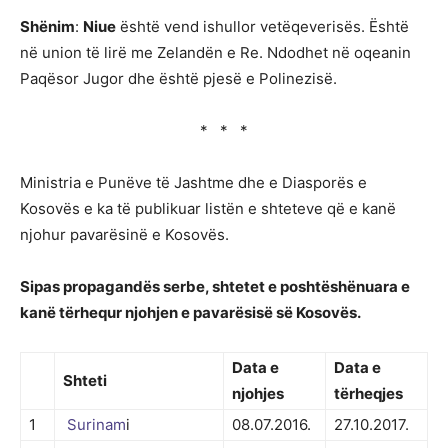
Shënim
:
Niue
është vend ishullor vetëqeverisës. Është
në union të lirë me Zelandën e Re. Ndodhet në oqeanin
Paqësor Jugor dhe është pjesë e Polinezisë.
* * *
Ministria e Punëve të Jashtme dhe e Diasporës e
Kosovës e ka të publikuar listën e shteteve që e kanë
njohur pavarësinë e Kosovës.
Sipas propagandës serbe, shtetet e poshtëshënuara e
kanë tërhequr njohjen e pavarësisë së Kosovës.
Data e
Data e
Shteti
njohjes
tërheqjes
1
Surinam
i
08.07.2016.
27.10.2017.