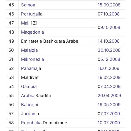
45
Samoa
15.09.
2008
46
Portugal
ia
0
7.10.
2008
47
Mali
i Zi
0
9.10.
2008
48
Maqedonia
49
Emiratet e Bashkuara Arabe
14.10.
2008
50
Malajzia
30.10.
2008
.
51
Mikronezia
0
5.12.
2008
52
Panama
ja
16.01.
2009
53
Maldivet
19.02.
2009
54
Gambia
0
7.04.
2009
55
Arabia
Saudite
20.04.
2009
56
Bahrejn
i
19.05.
2009
57
Jordan
ia
0
7.07.
2009
58
Republika
Dominikane
10.07.
2009