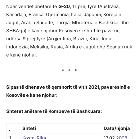
Ndër vendet anëtare të
G-20
, 11 prej tyre (Australia,
Kanadaja, Franca, Gjermania, Italia, Japonia, Koreja e
Jugut, Arabia Saudite, Turqia, Mbretëria e Bashkuar dhe
SHBA-ja) e kanë njohur Kosovën si shtet të pavarur,
ndërsa 9 prej tyre (Argjentina, Brazili, Kina, India,
Indonezia, Meksika, Rusia, Afrika e Jugut dhe Spanja) nuk
e kanë njohur.
* * *
Sipas të dhënave të qershorit të vitit 2021, pavarësinë e
Kosovës e kanë njohur:
Shtetet anëtare të Kombeve të Bashkuara:
Shteti
Data/njohja
1
Kosta-Rika
17.02.
2008
.