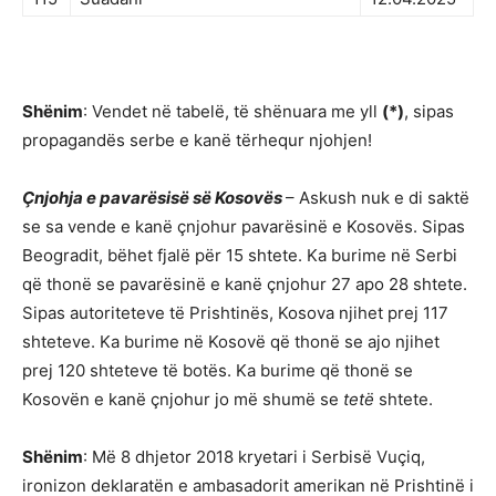
Shënim
: Vendet në tabelë, të shënuara me yll
(*)
, sipas
propagandës serbe e kanë tërhequr njohjen!
Çnjohja e pavarësisë së Kosovës
– Askush nuk e di saktë
se sa vende e kanë çnjohur pavarësinë e Kosovës. Sipas
Beogradit, bëhet fjalë për 15 shtete. Ka burime në Serbi
që thonë se pavarësinë e kanë çnjohur 27 apo 28 shtete.
Sipas autoriteteve të Prishtinës, Kosova njihet prej 117
shteteve. Ka burime në Kosovë që thonë se ajo njihet
prej 120 shteteve të botës. Ka burime që thonë se
Kosovën e kanë çnjohur jo më shumë se
tetë
shtete.
Shënim
: Më 8 dhjetor 2018 kryetari i Serbisë Vuçiq,
ironizon deklaratën e ambasadorit amerikan në Prishtinë i