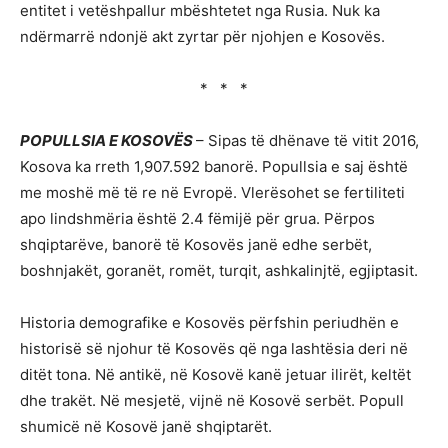
entitet i vetëshpallur mbështetet nga Rusia. Nuk ka
ndërmarrë ndonjë akt zyrtar për njohjen e Kosovës.
* * *
POPULLSIA E KOSOVËS
– Sipas të dhënave të vitit 2016,
Kosova ka rreth 1,907.592 banorë. Popullsia e saj është
me moshë më të re në Evropë. Vlerësohet se fertiliteti
apo lindshmëria është 2.4 fëmijë për grua. Përpos
shqiptarëve, banorë të Kosovës janë edhe serbët,
boshnjakët, goranët, romët, turqit, ashkalinjtë, egjiptasit.
Historia demografike e Kosovës përfshin periudhën e
historisë së njohur të Kosovës që nga lashtësia deri në
ditët tona. Në antikë, në Kosovë kanë jetuar ilirët, keltët
dhe trakët. Në mesjetë, vijnë në Kosovë serbët. Popull
shumicë në Kosovë janë shqiptarët.