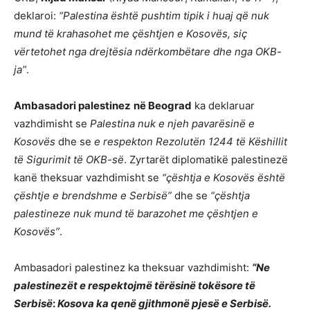
deklaroi:
“Palestina është pushtim tipik i huaj që nuk
mund të krahasohet me çështjen e Kosovës, siç
vërtetohet nga drejtësia ndërkombëtare dhe nga OKB-
ja”
.
Ambasadori palestinez
në Beograd
ka deklaruar
vazhdimisht se
Palestina nuk e njeh pavarësinë e
Kosovës
dhe se
e respekton Rezolutën 1244 të Këshillit
të Sigurimit të OKB-së
. Zyrtarët diplomatikë palestinezë
kanë theksuar vazhdimisht se
“çështja e Kosovës është
çështje e brendshme e Serbisë”
dhe se
“çështja
palestineze nuk mund të barazohet me çështjen e
Kosovës”
.
Ambasadori palestinez ka theksuar vazhdimisht:
“Ne
palestinezët e respektojmë tërësinë tokësore të
Serbisë
:
Kosova ka qenë gjithmonë pjesë e Serbisë.