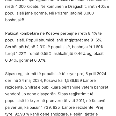
rreth 4.000 kroatë. Në komunën e Dragashit, rreth 40% e
popullsisë janë goranë. Në Prizren jetojnë 8.000
boshnjakë.
Pakicat kombëtare në Kosovë përbëjnë rreth 8.4% të
popullsisë. Popull shumicë janë shqiptarët me 91.6%.
Serbët përbëjnë 2.3% të popullsisë, boshnjakët 1.69%,
turqit 1.22%, romët 0.55%, ashkalinjtë 0.46% egjiptasit
0.34%, goranët 0.07%.
Sipas regjistrimit të popullsisë të kryer prej 5 prill 2024
deri në 24 maj 2024, Kosova ka 1,586,659 banorë
rezidentë. Shifrat e publikuara përfshijnë vetëm banorët
vendorë, jo edhe diasporën. Sipas regjistrimit të
popullsisë të kryer në pranverë të vitit 2011, në Kosovë,
pa veriun, ka pasur 1.739. 825 banorë rezidentë. Prej
tyre, 92.93 % kanë qenë shqiptarë. Pjesën tjetër e