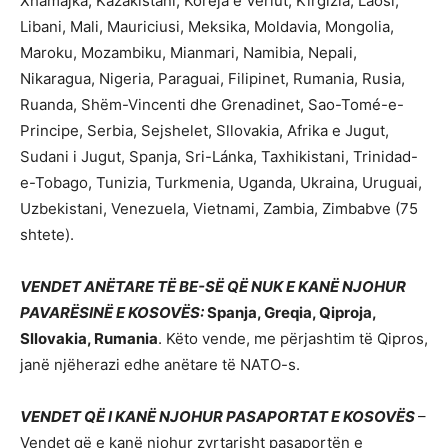
Xhamajka, Kazakistani, Koreja e Veriut, Kirgizia, Laosi,
Libani, Mali, Mauriciusi, Meksika, Moldavia, Mongolia,
Maroku, Mozambiku, Mianmari, Namibia, Nepali,
Nikaragua, Nigeria, Paraguai, Filipinet, Rumania, Rusia,
Ruanda, Shëm-Vincenti dhe Grenadinet, Sao-Tomé-e-
Principe, Serbia, Sejshelet, Sllovakia, Afrika e Jugut,
Sudani i Jugut, Spanja, Sri-Lánka, Taxhikistani, Trinidad-
e-Tobago, Tunizia, Turkmenia, Uganda, Ukraina, Uruguai,
Uzbekistani, Venezuela, Vietnami, Zambia, Zimbabve (75
shtete).
VENDET ANËTARE TË BE-SË QË NUK E KANË NJOHUR
PAVARËSINË E KOSOVËS
:
Spanja, Greqia, Qiproja,
Sllovakia, Rumania
. Këto vende, me përjashtim të Qipros,
janë njëherazi edhe anëtare të NATO-s.
VENDET QË I KANË NJOHUR PASAPORTAT E KOSOVËS
–
Vendet që e kanë njohur zyrtarisht pasaportën e