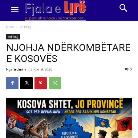
Kreu
Artikuj
Artikuj
NJOHJA NDËRKOMBËTARE
E KOSOVËS
Nga
admin
-
2 Korrik 2026
0