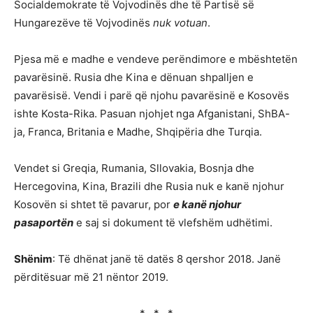
Socialdemokrate të Vojvodinës dhe të Partisë së
Hungarezëve të Vojvodinës
nuk votuan
.
Pjesa më e madhe e vendeve perëndimore e mbështetën
pavarësinë. Rusia dhe Kina e dënuan shpalljen e
pavarësisë. Vendi i parë që njohu pavarësinë e Kosovës
ishte Kosta-Rika. Pasuan njohjet nga Afganistani, ShBA-
ja, Franca, Britania e Madhe, Shqipëria dhe Turqia.
Vendet si Greqia, Rumania, Sllovakia, Bosnja dhe
Hercegovina, Kina, Brazili dhe Rusia nuk e kanë njohur
Kosovën si shtet të pavarur, por
e kanë njohur
pasaportën
e saj si dokument të vlefshëm udhëtimi.
Shënim
: Të dhënat janë të datës 8 qershor 2018. Janë
përditësuar më 21 nëntor 2019.