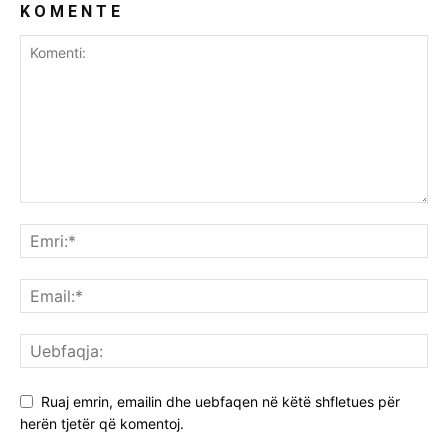
K O M E N T E
Ruaj emrin, emailin dhe uebfaqen në këtë shfletues për
herën tjetër që komentoj.