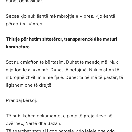
duhet demaskuar.
Sepse kjo nuk është më mbrojtje e Vlorës. Kjo është
përdorim i Vlorës.
Thirrje për hetim shtetëror, transparencë dhe maturi
kombëtare
Sot nuk mjafton të bërtasim. Duhet të mendojmë. Nuk
mjafton të akuzojmë. Duhet të hetojmë. Nuk mjafton të
mbrojmë zhvillimin me fjalë. Duhet ta bëjmë të pastër, të
ligjshëm dhe të drejtë.
Prandaj kërkoj:
Të publikohen dokumentet e plota të projekteve në
Zvërnec, Nartë dhe Sazan.
Të sqarohet statusi i çdo parcele, çdo lejeje dhe çdo