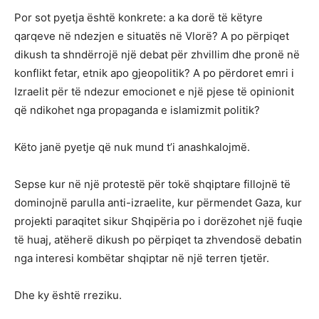
Por sot pyetja është konkrete: a ka dorë të këtyre
qarqeve në ndezjen e situatës në Vlorë? A po përpiqet
dikush ta shndërrojë një debat për zhvillim dhe pronë në
konflikt fetar, etnik apo gjeopolitik? A po përdoret emri i
Izraelit për të ndezur emocionet e një pjese të opinionit
që ndikohet nga propaganda e islamizmit politik?
Këto janë pyetje që nuk mund t’i anashkalojmë.
Sepse kur në një protestë për tokë shqiptare fillojnë të
dominojnë parulla anti-izraelite, kur përmendet Gaza, kur
projekti paraqitet sikur Shqipëria po i dorëzohet një fuqie
të huaj, atëherë dikush po përpiqet ta zhvendosë debatin
nga interesi kombëtar shqiptar në një terren tjetër.
Dhe ky është rreziku.