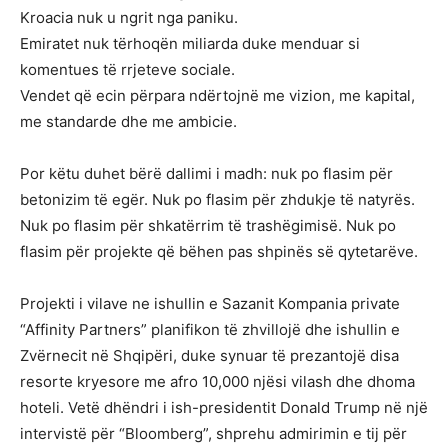
Kroacia nuk u ngrit nga paniku.
Emiratet nuk tërhoqën miliarda duke menduar si
komentues të rrjeteve sociale.
Vendet që ecin përpara ndërtojnë me vizion, me kapital,
me standarde dhe me ambicie.
Por këtu duhet bërë dallimi i madh: nuk po flasim për
betonizim të egër. Nuk po flasim për zhdukje të natyrës.
Nuk po flasim për shkatërrim të trashëgimisë. Nuk po
flasim për projekte që bëhen pas shpinës së qytetarëve.
Projekti i vilave ne ishullin e Sazanit Kompania private
“Affinity Partners” planifikon të zhvillojë dhe ishullin e
Zvërnecit në Shqipëri, duke synuar të prezantojë disa
resorte kryesore me afro 10,000 njësi vilash dhe dhoma
hoteli. Vetë dhëndri i ish-presidentit Donald Trump në një
intervistë për “Bloomberg”, shprehu admirimin e tij për