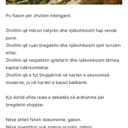
Po flasim për zhvillim inteligjent.
Zhvillim që mbron natyrën dhe njëkohësisht hap vende
pune.
Zhvillim që ruan bregdetin dhe njëkohësisht sjell turizëm
elitar.
Zhvillim që respekton qytetarin dhe njëkohësisht tërheq
kapital ndërkombëtar.
Zhvillim që e fut Shqipërinë në hartën e ekonomisë
moderne, jo në hartën e kaosit ballkanik.
Kjo është sfida reale e dekadës së ardhshme për
bregdetin shqiptar.
Nëse shteti fsheh dokumente, gabon.
Nëse investitori nuk sqaron pronën, gabon.