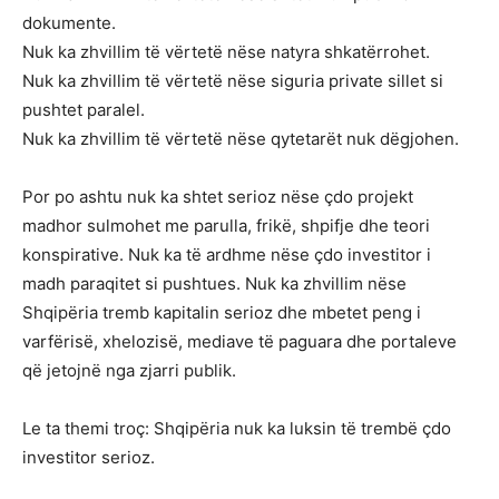
dokumente.
Nuk ka zhvillim të vërtetë nëse natyra shkatërrohet.
Nuk ka zhvillim të vërtetë nëse siguria private sillet si
pushtet paralel.
Nuk ka zhvillim të vërtetë nëse qytetarët nuk dëgjohen.
Por po ashtu nuk ka shtet serioz nëse çdo projekt
madhor sulmohet me parulla, frikë, shpifje dhe teori
konspirative. Nuk ka të ardhme nëse çdo investitor i
madh paraqitet si pushtues. Nuk ka zhvillim nëse
Shqipëria tremb kapitalin serioz dhe mbetet peng i
varfërisë, xhelozisë, mediave të paguara dhe portaleve
që jetojnë nga zjarri publik.
Le ta themi troç: Shqipëria nuk ka luksin të trembë çdo
investitor serioz.