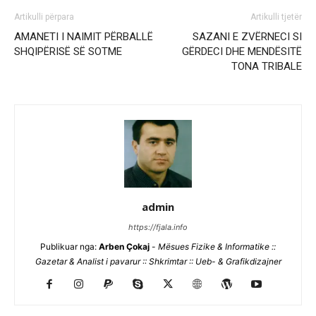
Artikulli përpara
Artikulli tjetër
AMANETI I NAIMIT PËRBALLË
SAZANI E ZVËRNECI SI
SHQIPËRISË SË SOTME
GËRDECI DHE MENDËSITË
TONA TRIBALE
admin
https://fjala.info
Publikuar nga:
Arben Çokaj
-
Mësues Fizike & Informatike ::
Gazetar & Analist i pavarur :: Shkrimtar :: Ueb- & Grafikdizajner