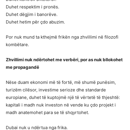
Duhet respektim i pronës.
Duhet dëgjim i banorëve.
Duhet hetim për çdo abuzim.
Por nuk mund ta kthejmë frikën nga zhvillimi në filozofi
kombëtare.
Zhvillimi nuk ndërtohet me verbëri, por as nuk bllokohet
me propagandë
Nëse duam ekonomi më të fortë, më shumë punësim,
turizëm cilësor, investime serioze dhe standarde
europiane, duhet të kuptojmë një të vërtetë të thjeshtë:
kapitali i madh nuk investon në vende ku çdo projekt i
madh anatemohet para se të shqyrtohet.
Dubai nuk u ndërtua nga frika.