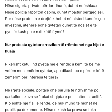
Nëse siguria private përdor dhunë, duhet ndëshkuar.
Nëse policia raporton gabim, duhet mbajtur përgjegjësi.
Por nëse protesta e drejtë kthehet në histeri kundër çdo
investimi, atëherë edhe qytetari duhet të ndalet e të
pyesë: kush po e nxit këtë frymë?
Kur protesta qytetare rrezikon të rrëmbehet nga hijet e
huaja
Pikërisht këtu lind pyetja më e rëndë: a kemi të bëjmë
vetëm me zemërim qytetar, apo dikush po e përdor këtë
zemërim për interesa të tjera?
Në rrjete sociale, portale dhe parulla të ndryshme po
qarkullon akuza se “tokat shqiptare po i shiten Izraelit”.
Kjo është një fjali e rëndë, që nuk mund të hidhet në
publik pa dokumente. Nëse dikush ka prova se toka