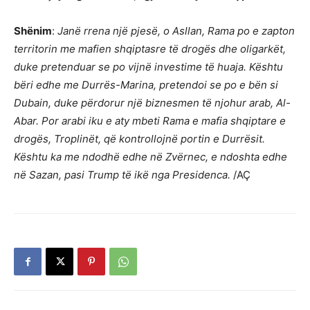
Shënim
:
Janë rrena një pjesë, o Asllan, Rama po e zapton
territorin me mafien shqiptasre të drogës dhe oligarkët,
duke pretenduar se po vijnë investime të huaja. Kështu
bëri edhe me Durrës-Marina, pretendoi se po e bën si
Dubain, duke përdorur një biznesmen të njohur arab, Al-
Abar. Por arabi iku e aty mbeti Rama e mafia shqiptare e
drogës, Troplinët, që kontrollojnë portin e Durrësit.
Kështu ka me ndodhë edhe në Zvërnec, e ndoshta edhe
në Sazan, pasi Trump të ikë nga Presidenca.
/AÇ