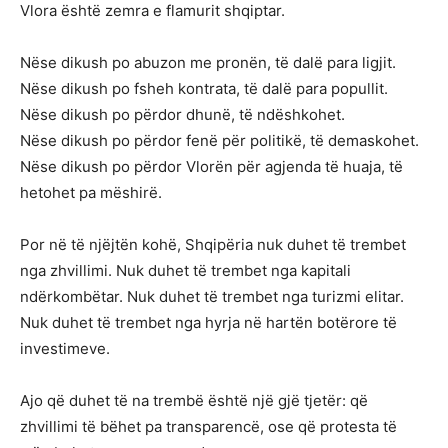
Vlora është zemra e flamurit shqiptar.
Nëse dikush po abuzon me pronën, të dalë para ligjit.
Nëse dikush po fsheh kontrata, të dalë para popullit.
Nëse dikush po përdor dhunë, të ndëshkohet.
Nëse dikush po përdor fenë për politikë, të demaskohet.
Nëse dikush po përdor Vlorën për agjenda të huaja, të
hetohet pa mëshirë.
Por në të njëjtën kohë, Shqipëria nuk duhet të trembet
nga zhvillimi. Nuk duhet të trembet nga kapitali
ndërkombëtar. Nuk duhet të trembet nga turizmi elitar.
Nuk duhet të trembet nga hyrja në hartën botërore të
investimeve.
Ajo që duhet të na trembë është një gjë tjetër: që
zhvillimi të bëhet pa transparencë, ose që protesta të