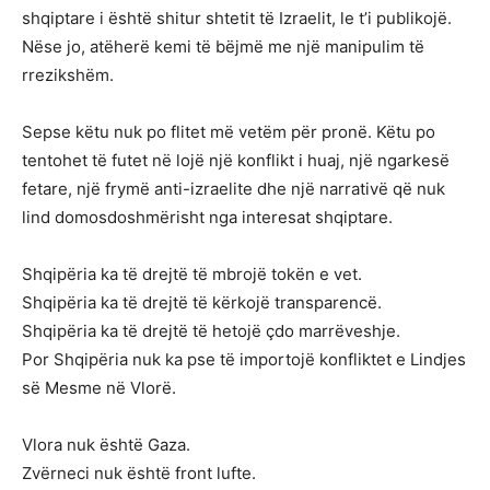
shqiptare i është shitur shtetit të Izraelit, le t’i publikojë.
Nëse jo, atëherë kemi të bëjmë me një manipulim të
rrezikshëm.
Sepse këtu nuk po flitet më vetëm për pronë. Këtu po
tentohet të futet në lojë një konflikt i huaj, një ngarkesë
fetare, një frymë anti-izraelite dhe një narrativë që nuk
lind domosdoshmërisht nga interesat shqiptare.
Shqipëria ka të drejtë të mbrojë tokën e vet.
Shqipëria ka të drejtë të kërkojë transparencë.
Shqipëria ka të drejtë të hetojë çdo marrëveshje.
Por Shqipëria nuk ka pse të importojë konfliktet e Lindjes
së Mesme në Vlorë.
Vlora nuk është Gaza.
Zvërneci nuk është front lufte.