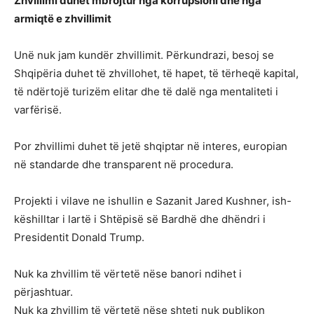
Zhvillimi duhet mbrojtur nga korrupsioni dhe nga
armiqtë e zhvillimit
Unë nuk jam kundër zhvillimit. Përkundrazi, besoj se
Shqipëria duhet të zhvillohet, të hapet, të tërheqë kapital,
të ndërtojë turizëm elitar dhe të dalë nga mentaliteti i
varfërisë.
Por zhvillimi duhet të jetë shqiptar në interes, europian
në standarde dhe transparent në procedura.
Projekti i vilave ne ishullin e Sazanit Jared Kushner, ish-
këshilltar i lartë i Shtëpisë së Bardhë dhe dhëndri i
Presidentit Donald Trump.
Nuk ka zhvillim të vërtetë nëse banori ndihet i
përjashtuar.
Nuk ka zhvillim të vërtetë nëse shteti nuk publikon