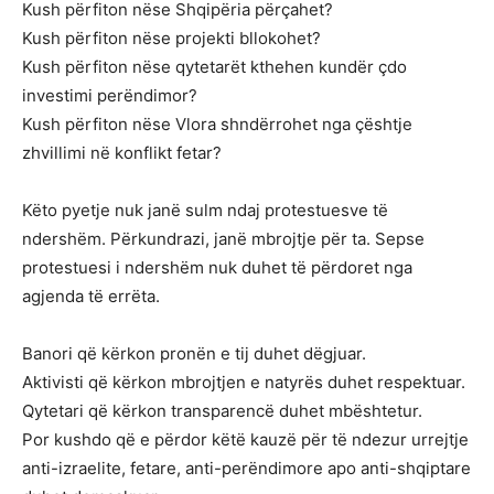
Kush përfiton nëse Shqipëria përçahet?
Kush përfiton nëse projekti bllokohet?
Kush përfiton nëse qytetarët kthehen kundër çdo
investimi perëndimor?
Kush përfiton nëse Vlora shndërrohet nga çështje
zhvillimi në konflikt fetar?
Këto pyetje nuk janë sulm ndaj protestuesve të
ndershëm. Përkundrazi, janë mbrojtje për ta. Sepse
protestuesi i ndershëm nuk duhet të përdoret nga
agjenda të errëta.
Banori që kërkon pronën e tij duhet dëgjuar.
Aktivisti që kërkon mbrojtjen e natyrës duhet respektuar.
Qytetari që kërkon transparencë duhet mbështetur.
Por kushdo që e përdor këtë kauzë për të ndezur urrejtje
anti-izraelite, fetare, anti-perëndimore apo anti-shqiptare