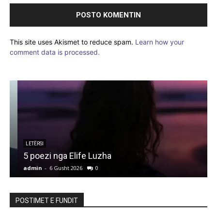
This site uses Akismet to reduce spam.
Learn how your
comment data is processed.
LETËRSI
5 poezi nga Elife Luzha
L
admin
-
6 Gusht 2026
0
a
POSTIMET E FUNDIT