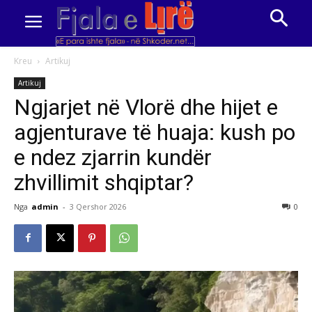
Kreu
Artikuj
Artikuj
Ngjarjet në Vlorë dhe hijet e
agjenturave të huaja: kush po
e ndez zjarrin kundër
zhvillimit shqiptar?
Nga
admin
-
3 Qershor 2026
0