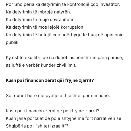
Por Shqipëria ka detyrimin të kontrollojë çdo investitor.
Ka detyrimin të mbrojë natyrën.
Ka detyrimin të ruajë sovranitetin.
Ka detyrimin të mos lejojë korrupsion.
Ka detyrimin të hetojë çdo ndërhyrje të huaj në opinionin
publik.
Ky është ekuilibri që na duhet: as nënshtrim para parasë,
as luftë e verbër kundër zhvillimit.
Kush po i financon zërat që i fryjnë zjarrit?
Sot duhet bërë një pyetje e thjeshtë, por e madhe:
Kush po i financon zërat që po i fryjnë zjarrit?
Kush janë portalet që po e shtyjnë më fort narrativën se
Shqipëria po i “shitet Izraelit”?