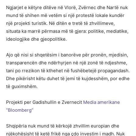
Ngjarjet e këtyre ditëve në Vlorë, Zvërnec dhe Nartë nuk
mund të shihen më vetëm si një protestë lokale kundër
një projekti turistik. Në ditën e tretë të zhvillimeve,
situata ka marrë përmasa më të gjera: politike, mediatike,
ideologjike dhe gjeopolitike.
Ajo që nisi si shqetësim i banorëve për pronën, mjedisin,
transparencën dhe ndërhyrjen në një zonë të ndjeshme,
tani po rrezikon të kthehet në fushëbetejë propagandash.
Dhe pikërisht këtu duhet të jemi të kujdesshëm, por edhe
të guximshëm.
Projekti per Gadishullin e Zvernecit
Media amerikane
“Bloomberg”
Shqipëria nuk mund të kërkojë zhvillim europian dhe
njëkohësisht të ketë frikë nga çdo investim i madh. Nuk