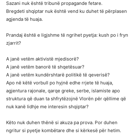
Sazani nuk është tribunë propagande fetare.
Bregdeti shqiptar nuk është vend ku duhet të përplasen
agjenda të huaja.
Prandaj është e ligjshme të ngrihet pyetja: kush po i fryn
zjarrit?
A janë vetëm aktivistë mjedisorë?
A janë vetëm banorë të shqetësuar?
A janë vetëm kundërshtarë politikë të qeverisë?
Apo në këtë vorbull po hyjnë edhe rrjete të huaja,
agjentura rajonale, qarqe greke, serbe, islamiste apo
struktura që duan ta shfrytëzojnë Vlorën për qëllime që
nuk kanë lidhje me interesin shqiptar?
Këto nuk duhen thënë si akuza pa prova. Por duhen
ngritur si pyetje kombëtare dhe si kërkesë për hetim.