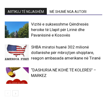
ARTIKUJ TË NGJASHËM
MË SHUMË NGA AUTORI
Vizitë e suksesshme Qëndresës
heroike të Llapit për Lirinë dhe
Pavarësinë e Kosovës
SHBA miratoi huanë 302 milionë
dollarëshe për mbrojtjen shqiptare,
reagon ambasada amerikane në Tiranë
“DASHURIA NË KOHË TË KOLERËS” –
MARKEZ