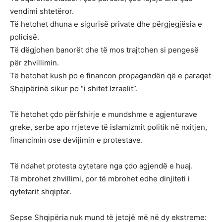
vendimi shtetëror.
Të hetohet dhuna e sigurisë private dhe përgjegjësia e
policisë.
Të dëgjohen banorët dhe të mos trajtohen si pengesë
për zhvillimin.
Të hetohet kush po e financon propagandën që e paraqet
Shqipërinë sikur po “i shitet Izraelit”.
Të hetohet çdo përfshirje e mundshme e agjenturave
greke, serbe apo rrjeteve të islamizmit politik në nxitjen,
financimin ose devijimin e protestave.
Të ndahet protesta qytetare nga çdo agjendë e huaj.
Të mbrohet zhvillimi, por të mbrohet edhe dinjiteti i
qytetarit shqiptar.
Sepse Shqipëria nuk mund të jetojë më në dy ekstreme: