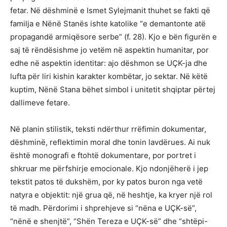
fetar. Në dëshminë e Ismet Sylejmanit thuhet se fakti që
familja e Nënë Stanës ishte katolike “e demantonte atë
propagandë armiqësore serbe” (f. 28). Kjo e bën figurën e
saj të rëndësishme jo vetëm në aspektin humanitar, por
edhe në aspektin identitar: ajo dëshmon se UÇK-ja dhe
lufta për liri kishin karakter kombëtar, jo sektar. Në këtë
kuptim, Nënë Stana bëhet simbol i unitetit shqiptar përtej
dallimeve fetare.
Në planin stilistik, teksti ndërthur rrëfimin dokumentar,
dëshminë, reflektimin moral dhe tonin lavdërues. Ai nuk
është monografi e ftohtë dokumentare, por portret i
shkruar me përfshirje emocionale. Kjo ndonjëherë i jep
tekstit patos të dukshëm, por ky patos buron nga vetë
natyra e objektit: një grua që, në heshtje, ka kryer një rol
të madh. Përdorimi i shprehjeve si “nëna e UÇK-së”,
“nënë e shenjtë”, “Shën Tereza e UÇK-së” dhe “shtëpi-