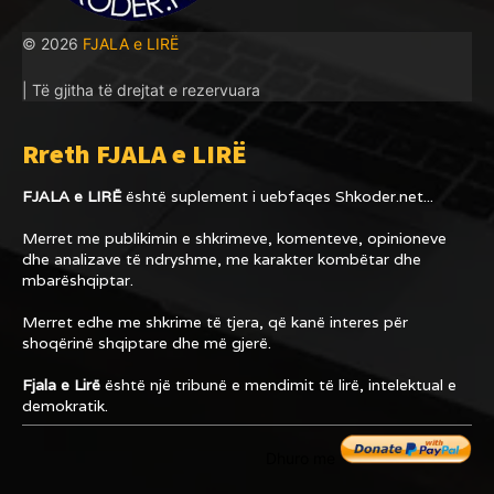
© 2026
FJALA e LIRË
| Të gjitha të drejtat e rezervuara
Rreth FJALA e LIRË
FJALA e LIRË
është suplement i uebfaqes
Shkoder.net...
Merret me publikimin e shkrimeve, komenteve, opinioneve
dhe analizave të ndryshme, me karakter kombëtar dhe
mbarëshqiptar.
Merret edhe me shkrime të tjera, që kanë interes për
shoqërinë shqiptare dhe më gjerë.
Fjala e Lirë
është një tribunë e mendimit të lirë, intelektual e
demokratik.
Dhuro me