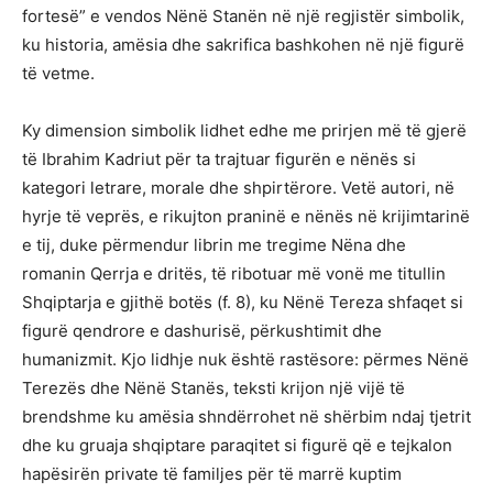
fortesë” e vendos Nënë Stanën në një regjistër simbolik,
ku historia, amësia dhe sakrifica bashkohen në një figurë
të vetme.
Ky dimension simbolik lidhet edhe me prirjen më të gjerë
të Ibrahim Kadriut për ta trajtuar figurën e nënës si
kategori letrare, morale dhe shpirtërore. Vetë autori, në
hyrje të veprës, e rikujton praninë e nënës në krijimtarinë
e tij, duke përmendur librin me tregime Nëna dhe
romanin Qerrja e dritës, të ribotuar më vonë me titullin
Shqiptarja e gjithë botës (f. 8), ku Nënë Tereza shfaqet si
figurë qendrore e dashurisë, përkushtimit dhe
humanizmit. Kjo lidhje nuk është rastësore: përmes Nënë
Terezës dhe Nënë Stanës, teksti krijon një vijë të
brendshme ku amësia shndërrohet në shërbim ndaj tjetrit
dhe ku gruaja shqiptare paraqitet si figurë që e tejkalon
hapësirën private të familjes për të marrë kuptim