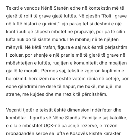
Teksti e vendos Nënë Stanën edhe në kontekstin më të
gjerë të rolit të grave gjatë luftës. Në pjesën “Roli i grave
në luftë histori e guximit”, ajo paraqitet si dëshmi e një
kontributi që shpesh mbetet në prapavijë, por pa të cilin
lufta nuk do të kishte mundur të mbahej në të njëjtën
mënyrë. Në këtë rrafsh, figura e saj nuk është përjashtim
i izoluar, por shenjë e një pranie më të gjerë të grave në
mbështetjen e luftës, ruajtjen e komunitetit dhe mbajtjen
gjallë të moralit. Përmes saj, teksti e zgjeron kuptimin e
heroizmit: heroizëm nuk është vetëm rënia në betejë, por
edhe qëndrimi me derë të hapur, me bukë, me ujë, me
strehë, me kujdes dhe me rrezik të përditshëm.
Veçanti tjetër e tekstit është dimensioni ndërfetar dhe
kombëtar i figurës së Nënë Stanës. Familja e saj katolike,
e cila e mbështet UÇK-në pa asnjë rezervë, e rrëzon
propagandën serbe se lufta e Kosovës kishte karakter