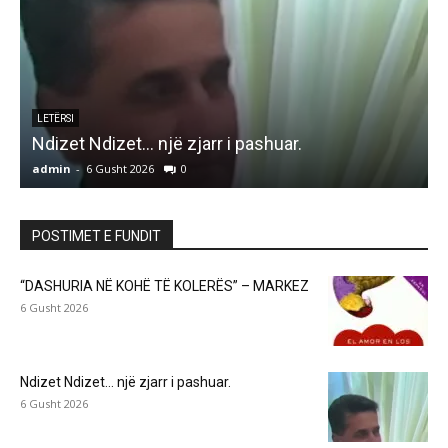
LETËRSI
Ndizet Ndizet… një zjarr i pashuar.
admin
-
6 Gusht 2026
0
a
POSTIMET E FUNDIT
“DASHURIA NË KOHË TË KOLERËS” – MARKEZ
6 Gusht 2026
Ndizet Ndizet… një zjarr i pashuar.
6 Gusht 2026