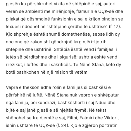
pjesën ku përshkruhet vizita në shtëpinë e saj, autori
vëren se ambienti me mirënjohje, flamurin e UÇK-së dhe
pllakat që dëshmojnë funksionin e saj e krijon bindjen se
lexuesi ndodhet në “shtëpinë çerdhe të ushtrisë” (f. 17).
Kjo shprehje është shumë domethënëse, sepse lidh dy
nocione që zakonisht qëndrojnë larg njëri-tjetrit:
shtëpinë dhe ushtrinë. Shtëpia është vend i familjes, i
jetës së përditshme dhe i sigurisë; ushtria është vend i
rrezikut, i luftës dhe i sakrificës. Te Nënë Stana, këto dy
botë bashkohen në një mision të vetëm.
Vepra e thekson edhe rolin e familjes si bashkësi e
përfshirë në luftë. Nënë Stana nuk vepron e shkëputur
nga familja; përkundrazi, bashkëshorti i saj Ndue dhe
bijtë e saj janë pjesë e së njëjtës frymë. Në tekst
shënohet se tre djemtë e saj, Filipi, Fatmiri dhe Viktori,
ishin ushtarë të UÇK-së (f. 24). Kjo e zgjeron portretin