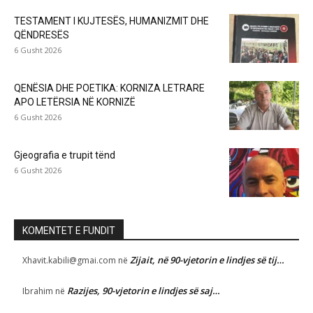
TESTAMENT I KUJTESËS, HUMANIZMIT DHE
QËNDRESËS
6 Gusht 2026
QENËSIA DHE POETIKA: KORNIZA LETRARE
APO LETËRSIA NË KORNIZË
6 Gusht 2026
Gjeografia e trupit tënd
6 Gusht 2026
KOMENTET E FUNDIT
Zijait, në 90-vjetorin e lindjes së tij…
Xhavit.kabili@gmai.com
në
Razijes, 90-vjetorin e lindjes së saj…
Ibrahim
në