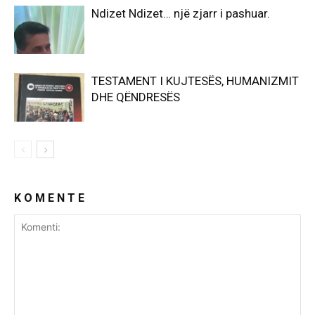
Ndizet Ndizet… një zjarr i pashuar.
TESTAMENT I KUJTESËS, HUMANIZMIT
DHE QËNDRESËS
K O M E N T E