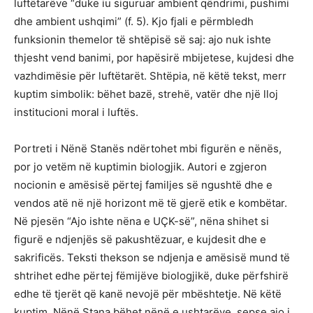
luftëtarëve “duke iu siguruar ambient qëndrimi, pushimi
dhe ambient ushqimi” (f. 5). Kjo fjali e përmbledh
funksionin themelor të shtëpisë së saj: ajo nuk ishte
thjesht vend banimi, por hapësirë mbijetese, kujdesi dhe
vazhdimësie për luftëtarët. Shtëpia, në këtë tekst, merr
kuptim simbolik: bëhet bazë, strehë, vatër dhe një lloj
institucioni moral i luftës.
Portreti i Nënë Stanës ndërtohet mbi figurën e nënës,
por jo vetëm në kuptimin biologjik. Autori e zgjeron
nocionin e amësisë përtej familjes së ngushtë dhe e
vendos atë në një horizont më të gjerë etik e kombëtar.
Në pjesën “Ajo ishte nëna e UÇK-së”, nëna shihet si
figurë e ndjenjës së pakushtëzuar, e kujdesit dhe e
sakrificës. Teksti thekson se ndjenja e amësisë mund të
shtrihet edhe përtej fëmijëve biologjikë, duke përfshirë
edhe të tjerët që kanë nevojë për mbështetje. Në këtë
kuptim, Nënë Stana bëhet nënë e ushtarëve, sepse ajo i