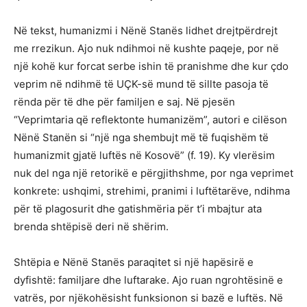
Në tekst, humanizmi i Nënë Stanës lidhet drejtpërdrejt
me rrezikun. Ajo nuk ndihmoi në kushte paqeje, por në
një kohë kur forcat serbe ishin të pranishme dhe kur çdo
veprim në ndihmë të UÇK-së mund të sillte pasoja të
rënda për të dhe për familjen e saj. Në pjesën
“Veprimtaria që reflektonte humanizëm”, autori e cilëson
Nënë Stanën si “një nga shembujt më të fuqishëm të
humanizmit gjatë luftës në Kosovë” (f. 19). Ky vlerësim
nuk del nga një retorikë e përgjithshme, por nga veprimet
konkrete: ushqimi, strehimi, pranimi i luftëtarëve, ndihma
për të plagosurit dhe gatishmëria për t’i mbajtur ata
brenda shtëpisë deri në shërim.
Shtëpia e Nënë Stanës paraqitet si një hapësirë e
dyfishtë: familjare dhe luftarake. Ajo ruan ngrohtësinë e
vatrës, por njëkohësisht funksionon si bazë e luftës. Në