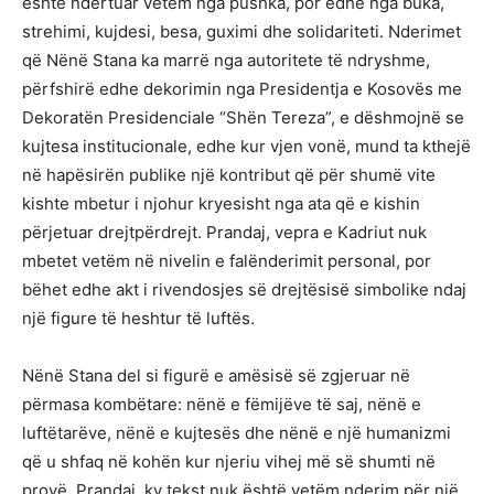
është ndërtuar vetëm nga pushka, por edhe nga buka,
strehimi, kujdesi, besa, guximi dhe solidariteti. Nderimet
që Nënë Stana ka marrë nga autoritete të ndryshme,
përfshirë edhe dekorimin nga Presidentja e Kosovës me
Dekoratën Presidenciale “Shën Tereza”, e dëshmojnë se
kujtesa institucionale, edhe kur vjen vonë, mund ta kthejë
në hapësirën publike një kontribut që për shumë vite
kishte mbetur i njohur kryesisht nga ata që e kishin
përjetuar drejtpërdrejt. Prandaj, vepra e Kadriut nuk
mbetet vetëm në nivelin e falënderimit personal, por
bëhet edhe akt i rivendosjes së drejtësisë simbolike ndaj
një figure të heshtur të luftës.
Nënë Stana del si figurë e amësisë së zgjeruar në
përmasa kombëtare: nënë e fëmijëve të saj, nënë e
luftëtarëve, nënë e kujtesës dhe nënë e një humanizmi
që u shfaq në kohën kur njeriu vihej më së shumti në
provë. Prandaj, ky tekst nuk është vetëm nderim për një