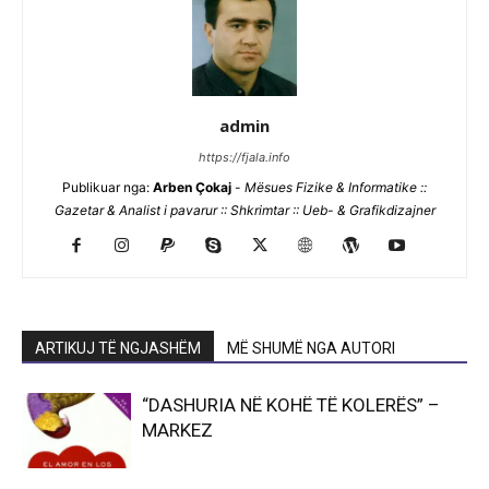
admin
https://fjala.info
Publikuar nga:
Arben Çokaj
-
Mësues Fizike & Informatike ::
Gazetar & Analist i pavarur :: Shkrimtar :: Ueb- & Grafikdizajner
ARTIKUJ TË NGJASHËM
MË SHUMË NGA AUTORI
“DASHURIA NË KOHË TË KOLERËS” –
MARKEZ