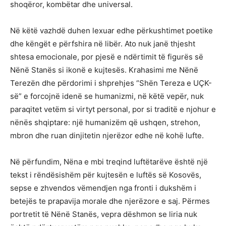
shoqëror, kombëtar dhe universal.
Në këtë vazhdë duhen lexuar edhe përkushtimet poetike
dhe këngët e përfshira në libër. Ato nuk janë thjesht
shtesa emocionale, por pjesë e ndërtimit të figurës së
Nënë Stanës si ikonë e kujtesës. Krahasimi me Nënë
Terezën dhe përdorimi i shprehjes “Shën Tereza e UÇK-
së” e forcojnë idenë se humanizmi, në këtë vepër, nuk
paraqitet vetëm si virtyt personal, por si traditë e njohur e
nënës shqiptare: një humanizëm që ushqen, strehon,
mbron dhe ruan dinjitetin njerëzor edhe në kohë lufte.
Në përfundim, Nëna e mbi treqind luftëtarëve është një
tekst i rëndësishëm për kujtesën e luftës së Kosovës,
sepse e zhvendos vëmendjen nga fronti i dukshëm i
betejës te prapavija morale dhe njerëzore e saj. Përmes
portretit të Nënë Stanës, vepra dëshmon se liria nuk