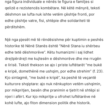
nga figura individuale e nënës te figura e familjes si
qelizë e rezistencës kombëtare. Në këtë mënyrë, teksti
dëshmon se lufta nuk ishte vetëm çështje fronti, por
edhe çështje vatre, fisi, shtëpie dhe solidariteti të
përditshëm.
Një nga pjesët më të rëndësishme për kuptimin e peshës
historike të Nënë Stanës është “Nënë Stana iu shërbeu
edhe tetë dëshmorëve”. Këtu humanizmi i saj lidhet
drejtpërdrejt me kujtesën e dëshmorëve dhe me rrugën
e lirisë. Teksti thekson se ajo i priste luftëtarët “me bukë
e kripë, domethënë me ushqim, por edhe strehim” (f. 23).
Kjo sintagmë, “me bukë e kripë”, ka peshë të veçantë
kulturore shqiptare: ajo nuk nënkupton vetëm ushqimin,
por mikpritjen, besën dhe pranimin e tjetrit në shtëpi si
njeri i afërt. Kur kjo mikpritje u ofrohet luftëtarëve në
kohë lufte, ajo fiton dimension politik dhe historik.