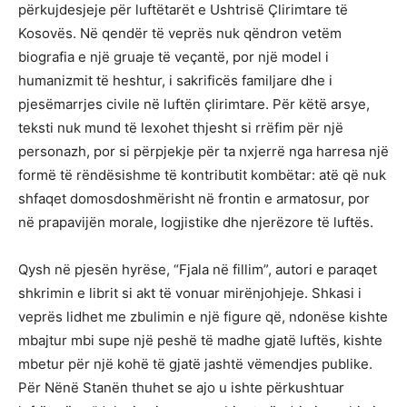
përkujdesjeje për luftëtarët e Ushtrisë Çlirimtare të
Kosovës. Në qendër të veprës nuk qëndron vetëm
biografia e një gruaje të veçantë, por një model i
humanizmit të heshtur, i sakrificës familjare dhe i
pjesëmarrjes civile në luftën çlirimtare. Për këtë arsye,
teksti nuk mund të lexohet thjesht si rrëfim për një
personazh, por si përpjekje për ta nxjerrë nga harresa një
formë të rëndësishme të kontributit kombëtar: atë që nuk
shfaqet domosdoshmërisht në frontin e armatosur, por
në prapavijën morale, logjistike dhe njerëzore të luftës.
Qysh në pjesën hyrëse, “Fjala në fillim”, autori e paraqet
shkrimin e librit si akt të vonuar mirënjohjeje. Shkasi i
veprës lidhet me zbulimin e një figure që, ndonëse kishte
mbajtur mbi supe një peshë të madhe gjatë luftës, kishte
mbetur për një kohë të gjatë jashtë vëmendjes publike.
Për Nënë Stanën thuhet se ajo u ishte përkushtuar