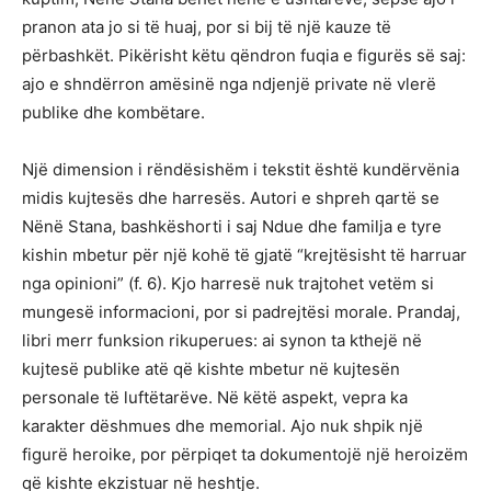
pranon ata jo si të huaj, por si bij të një kauze të
përbashkët. Pikërisht këtu qëndron fuqia e figurës së saj:
ajo e shndërron amësinë nga ndjenjë private në vlerë
publike dhe kombëtare.
Një dimension i rëndësishëm i tekstit është kundërvënia
midis kujtesës dhe harresës. Autori e shpreh qartë se
Nënë Stana, bashkëshorti i saj Ndue dhe familja e tyre
kishin mbetur për një kohë të gjatë “krejtësisht të harruar
nga opinioni” (f. 6). Kjo harresë nuk trajtohet vetëm si
mungesë informacioni, por si padrejtësi morale. Prandaj,
libri merr funksion rikuperues: ai synon ta kthejë në
kujtesë publike atë që kishte mbetur në kujtesën
personale të luftëtarëve. Në këtë aspekt, vepra ka
karakter dëshmues dhe memorial. Ajo nuk shpik një
figurë heroike, por përpiqet ta dokumentojë një heroizëm
që kishte ekzistuar në heshtje.