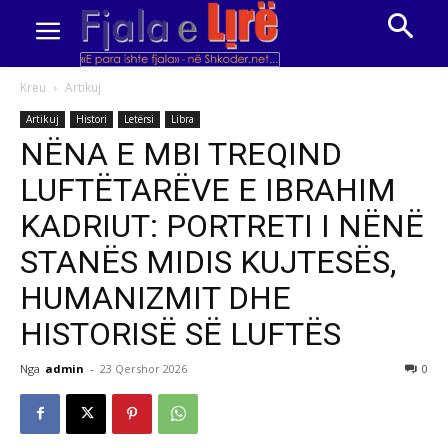
Kreu
Artikuj
Artikuj
Histori
Letërsi
Libra
NËNA E MBI TREQIND
LUFTËTARËVE E IBRAHIM
KADRIUT: PORTRETI I NËNË
STANËS MIDIS KUJTESËS,
HUMANIZMIT DHE
HISTORISË SË LUFTËS
Nga
admin
-
23 Qershor 2026
0