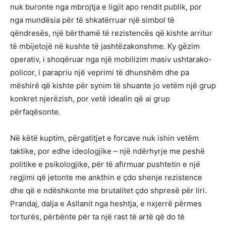
nuk buronte nga mbrojtja e ligjit apo rendit publik, por
nga mundësia për të shkatërruar një simbol të
qëndresës, një bërthamë të rezistencës që kishte arritur
të mbijetojë në kushte të jashtëzakonshme. Ky gëzim
operativ, i shoqëruar nga një mobilizim masiv ushtarako-
policor, i parapriu një veprimi të dhunshëm dhe pa
mëshirë që kishte për synim të shuante jo vetëm një grup
konkret njerëzish, por vetë idealin që ai grup
përfaqësonte.
Në këtë kuptim, përgatitjet e forcave nuk ishin vetëm
taktike, por edhe ideologjike – një ndërhyrje me peshë
politike e psikologjike, për të afirmuar pushtetin e një
regjimi që jetonte me ankthin e çdo shenje rezistence
dhe që e ndëshkonte me brutalitet çdo shpresë për liri.
Prandaj, dalja e Asllanit nga heshtja, e nxjerrë përmes
torturës, përbënte për ta një rast të artë që do të