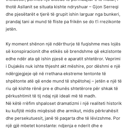
thotë Asllanit se situata kishte ndryshuar – Gjon Serreqi
dhe pjesëtarët e tjerë të grupit ishin larguar nga bunkeri,
prandaj tani ai mund të fliste pa frikën se do t’i rrezikonte
jetën.
Ky moment shënon një ndërthurje të fuqishme mes lojës
së konspiracionit dhe etikës së brendshme që ekzistonte
edhe ndër ata që ishin pjesë e aparatit shtetëror. Veprimi
i Dujakës nuk ishte thjesht akt mëshire, por dëshmi e një
ndërgjegjeje që në rrethana ekstreme tentonte të
shpëtonte atë që ende mund të shpëtohej – jetën e një të
riu që kishte rënë pre e dhunës shtetërore për shkak të
përkushtimit të tij ndaj një ideali më të madh.
Në këtë rrëfim shpaloset dramatizmi i një realiteti historik
ku kufijtë midis miqësisë dhe armikut, midis përkrahësit
dhe persekutuesit, janë të paqarta dhe të lëvizshme. Por
një gjë mbetet konstante: ndjenja e nderit dhe e