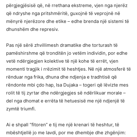
përgjegjësisë që, në rrethana ekstreme, vjen nga njerëz
që ndryshe nga pritshmëritë, guxojnë të veprojnë në
mënyrë njerëzore dhe etike – edhe brenda një sistemi të
dhunshëm dhe represiv.
Pas një sërë zhvillimesh dramatike dhe torturash të
pamëshirshme që tronditën jo vetëm individin, por edhe
vetë ndërgjegjen kolektive të një kohe të errët, vjen
momenti tragjik i rrëzimit të heshtjes. Në një atmosferë të
rënduar nga frika, dhuna dhe ndjenja e tradhtisë që
rëndonte mbi çdo hap, Isa Dujaka – togeri që lëvizte mes
rolit të tij zyrtar dhe ndërgjegjes së ndërlikuar morale –
del nga dhomat e errëta të hetuesisë me një ndjenjë të
zymtë triumfi.
Ai e shpall “fitoren” e tij me një krenari të heshtur, të
mbështjellë jo me lavdi, por me dhembje dhe zhgënjim: