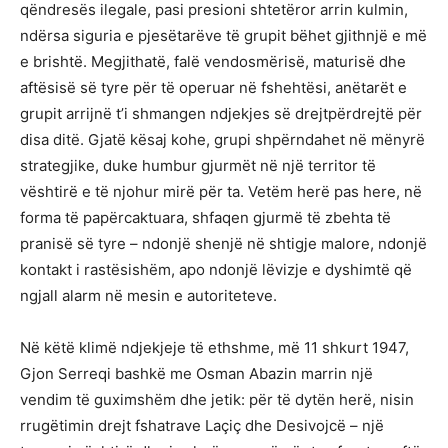
qëndresës ilegale, pasi presioni shtetëror arrin kulmin,
ndërsa siguria e pjesëtarëve të grupit bëhet gjithnjë e më
e brishtë. Megjithatë, falë vendosmërisë, maturisë dhe
aftësisë së tyre për të operuar në fshehtësi, anëtarët e
grupit arrijnë t’i shmangen ndjekjes së drejtpërdrejtë për
disa ditë. Gjatë kësaj kohe, grupi shpërndahet në mënyrë
strategjike, duke humbur gjurmët në një territor të
vështirë e të njohur mirë për ta. Vetëm herë pas here, në
forma të papërcaktuara, shfaqen gjurmë të zbehta të
pranisë së tyre – ndonjë shenjë në shtigje malore, ndonjë
kontakt i rastësishëm, apo ndonjë lëvizje e dyshimtë që
ngjall alarm në mesin e autoriteteve.
Në këtë klimë ndjekjeje të ethshme, më 11 shkurt 1947,
Gjon Serreqi bashkë me Osman Abazin marrin një
vendim të guximshëm dhe jetik: për të dytën herë, nisin
rrugëtimin drejt fshatrave Laçiç dhe Desivojcë – një