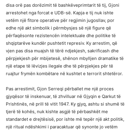
disa orë pas dorëzimit të bashkëveprimtarit të tij, Gjoni
arrestohet nga forcat e UDB-së. Kapja e tij nuk ishte
vetëm një fitore operative për regjimin jugosllav, por
edhe një akt simbolik i përmbysjes së një figure që
përfaqësonte rezistencën intelektuale dhe politike të
shqiptarëve kundër pushtetit represiv. Ky arrestim, që
vjen pas disa muajsh të tërë ndjekjesh, sakrificash dhe
përpjekjesh për mbijetesë, shënon mbylljen dramatike të
një etape të lëvizjes ilegale dhe të përpjekjes për të
ruajtur frymën kombëtare në kushtet e terrorit shtetëror.
Pas arrestimit, Gjon Serreqi përballet me një proces
gjyqësor të inskenuar, të zhvilluar në Gjyqin e Qarkut të
Prishtinës, në prill të vitit 1947. Ky gjyq, ashtu si shumë të
tjerë të kohës, nuk kishte asgjë të përbashkët me
standardet e drejtësisë, por ishte më tepër një akt politik,
një ritual ndëshkimi i paracaktuar që synonte jo vetëm