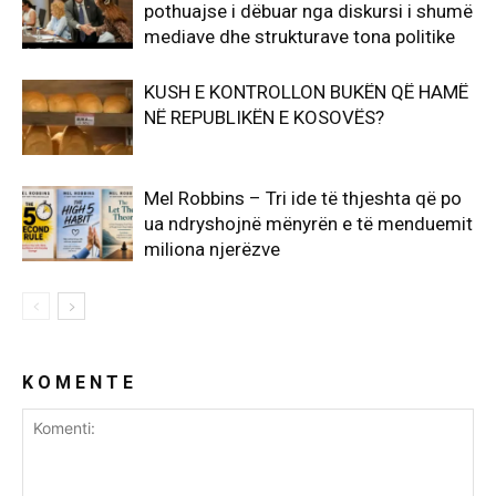
pothuajse i dëbuar nga diskursi i shumë
mediave dhe strukturave tona politike
KUSH E KONTROLLON BUKËN QË HAMË
NË REPUBLIKËN E KOSOVËS?
Mel Robbins – Tri ide të thjeshta që po
ua ndryshojnë mënyrën e të menduemit
miliona njerëzve
K O M E N T E