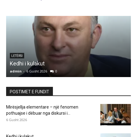
e
LETËRSI
Kedhi i kulakut
admin
-
6 Gusht 2026
0
a
POSTIMET E FUNDIT
Mirësjellja elementare – një fenomen
pothuajse i dëbuar nga diskursi i...
6 Gusht 2026
Kedhi i kulakut