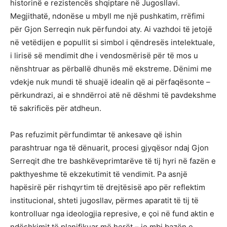
historinë e rezistencës shqiptare në Jugosllavi.
Megjithatë, ndonëse u mbyll me një pushkatim, rrëfimi
për Gjon Serreqin nuk përfundoi aty. Ai vazhdoi të jetojë
në vetëdijen e popullit si simbol i qëndresës intelektuale,
i lirisë së mendimit dhe i vendosmërisë për të mos u
nënshtruar as përballë dhunës më ekstreme. Dënimi me
vdekje nuk mundi të shuajë idealin që ai përfaqësonte –
përkundrazi, ai e shndërroi atë në dëshmi të pavdekshme
të sakrificës për atdheun.
Pas refuzimit përfundimtar të ankesave që ishin
parashtruar nga të dënuarit, procesi gjyqësor ndaj Gjon
Serreqit dhe tre bashkëveprimtarëve të tij hyri në fazën e
pakthyeshme të ekzekutimit të vendimit. Pa asnjë
hapësirë për rishqyrtim të drejtësisë apo për reflektim
institucional, shteti jugosllav, përmes aparatit të tij të
kontrolluar nga ideologjia represive, e çoi në fund aktin e
ndëshkimit të planifikuar më herët – jo mbi bazën e