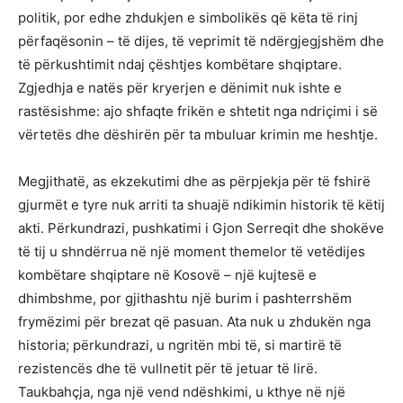
politik, por edhe zhdukjen e simbolikës që këta të rinj
përfaqësonin – të dijes, të veprimit të ndërgjegjshëm dhe
të përkushtimit ndaj çështjes kombëtare shqiptare.
Zgjedhja e natës për kryerjen e dënimit nuk ishte e
rastësishme: ajo shfaqte frikën e shtetit nga ndriçimi i së
vërtetës dhe dëshirën për ta mbuluar krimin me heshtje.
Megjithatë, as ekzekutimi dhe as përpjekja për të fshirë
gjurmët e tyre nuk arriti ta shuajë ndikimin historik të këtij
akti. Përkundrazi, pushkatimi i Gjon Serreqit dhe shokëve
të tij u shndërrua në një moment themelor të vetëdijes
kombëtare shqiptare në Kosovë – një kujtesë e
dhimbshme, por gjithashtu një burim i pashterrshëm
frymëzimi për brezat që pasuan. Ata nuk u zhdukën nga
historia; përkundrazi, u ngritën mbi të, si martirë të
rezistencës dhe të vullnetit për të jetuar të lirë.
Taukbahçja, nga një vend ndëshkimi, u kthye në një