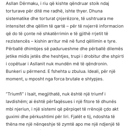
Asllan Dërmaku, i riu që kishte qëndruar stoik ndaj
torturave për ditë me radhë, ishte thyer. Dhuna
sistematike dhe torturat çnjerëzore, të ushtruara me
intensitet dhe qëllim të qartë – për të nxjerrë informacion
që do të çonte në shkatërrimin e të gjithë rrjetit të
rezistencës – kishin arritur më në fund qëllimin e tyre.
Përballë dhimbjes së padurueshme dhe përballë dilemës
jetike midis jetës dhe heshtjes, trupi i drobitur dhe shpirti
i copëtuar i Asllanit nuk mundën më të qëndronin.
Bunkeri u përmend. E fshehta u zbulua. Ideali, për një
moment, u mposht nga forca brutale e shtypjes.
“Triumfi” i Isait, megjithatë, nuk është një triumf i
lavdishëm; ai është përfaqësues i një fitore të dhunës
mbi njeriun, i një sistemi që përpiqet të rrënojë çdo akt
guximi dhe përkushtimi për liri. Fjalët e tij, ndoshta të
thëna me një nënqeshje të zymtë apo me një ndjenjë të