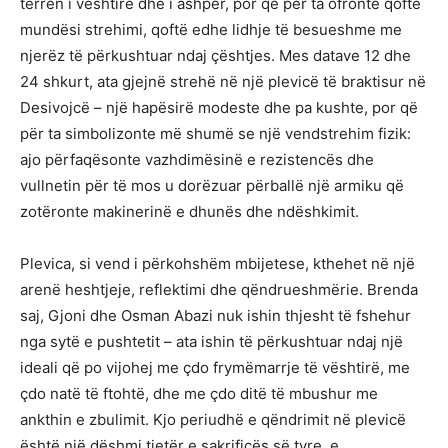
terren i vështirë dhe i ashpër, por që për ta ofronte qoftë
mundësi strehimi, qoftë edhe lidhje të besueshme me
njerëz të përkushtuar ndaj çështjes. Mes datave 12 dhe
24 shkurt, ata gjejnë strehë në një plevicë të braktisur në
Desivojcë – një hapësirë modeste dhe pa kushte, por që
për ta simbolizonte më shumë se një vendstrehim fizik:
ajo përfaqësonte vazhdimësinë e rezistencës dhe
vullnetin për të mos u dorëzuar përballë një armiku që
zotëronte makinerinë e dhunës dhe ndëshkimit.
Plevica, si vend i përkohshëm mbijetese, kthehet në një
arenë heshtjeje, reflektimi dhe qëndrueshmërie. Brenda
saj, Gjoni dhe Osman Abazi nuk ishin thjesht të fshehur
nga sytë e pushtetit – ata ishin të përkushtuar ndaj një
ideali që po vijohej me çdo frymëmarrje të vështirë, me
çdo natë të ftohtë, dhe me çdo ditë të mbushur me
ankthin e zbulimit. Kjo periudhë e qëndrimit në plevicë
është një dëshmi tjetër e sakrificës së tyre, e