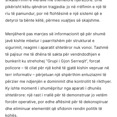
pikërisht këtu qëndron tragjedia: jo në rrëfimin e një të
riu të pamundur, por në ftohtësinë e një sistemi që e
detyroi ta bënte këtë, përmes vuajtjes së skajshme.
Menjëherë pas marrjes së informacionit që për shumë
javë kishte mbetur i paarritshëm për strukturat e
sigurimit, reagimi i aparatit shtetëror nuk vonoi. Tashmë
të pajisur me të dhëna të sakta për vendndodhjen e
bunkerit ku strehohej “Grupi i Gjon Serreqit”, forcat
policore – të cilat për një kohë të gjatë kishin vepruar në
terr informativ – përjetuan një shpërthim entuziazmi të
përzier me ndjenjën e dominimit dhe kontrollit të rikthyer.
Ky ishte momenti i shumëpritur nga aparati i dhunës
shtetërore: një rast i rrallë për të demonstruar jo vetëm
forcën operative, por edhe aftësinë për të dekonspiruar
dhe eliminuar elementët që sfidonin rendin politik të
kohës.