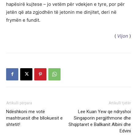
hapësirë kujtese – jo vetëm për vdekjen e tyre, por për
jetën që ata zgjodhën të jetonin me dinjitet, deri në
frymën e fundit.
(
Vijon
)
Artikulli përpara
Artikulli tjetër
Ndëshkoni me votë
Lee Kuan Yew qe ndryshoi
mashtruesit dhe bllokuesit e
Singaporin pergjithmone dhe
shtetit!
Shqiptaret e Ballkanit Albini dhe
Edvini