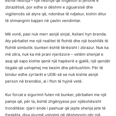
është heshtja – një heshtje që tingëllon si jehonë e
zbrazëtisë, por edhe si dëshmi e zgjuarsisë dhe
vigjilencës së atyre që, ndonëse të ndjekur, kishin ditur
të shmangnin kapjen në çastin vendimtar.
Më vonë, pasi nuk merr asnjë sinjal, Asllani hyn brenda.
Aty përballet me një realitet të ftohtë dhe një boshllëk të
ftohtë simbolik: bunkeri është tërësisht i zbrazur. Nuk ka
më zëra, nuk ka më prani njerëzore – vetëm shenjat e
asaj që sapo kishte qenë një hapësirë e gjallë, një qendër
ilegale që ushqehej me besim dhe përkushtim. Për të
bindur edhe zyrtarët e UDB-së se nuk kishte asnjë
person në brendësi, ai i fton të hyjnë vetë.
Kur forcat e sigurimit futen në bunker, përballen me një
pamje që, për ta, është zhgënjyese por njëkohësisht
tronditëse: zjarri ende i pashuar që jepte shenja jete të
freskëta, disa gjurmë ushqimi që dëshmonin për një