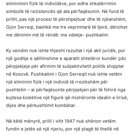
eliminimin fizik të individëve, por edhe shkatërrimin
simbolik të rezistencës që ata përfaqësonin. Në fund të
prillit, pas një procesi të përshpejtuar dhe të njëanshëm,
Gjon Serreqi, bashkë me tre veprimtarë të tjerë, dënohet
me dënimin më të rëndë: me vdekje- pushkatim.
Ky vendim nuk ishte thjesht rezultat i një akti juridik, por
një goditje e qëllimshme e aparatit shtetëror kundër çdo
përpjekjeje për afirmim të subjektivitetit politik shqiptar
në Kosovë. Pushkatimi i Gjon Serreqit nuk ishte vetëm
një eliminim fizik i një individi të rrezikshëm për
pushtetin – ai përfaqësonte përpjekjen për të fshirë nga
kujtesa kolektive një figurë që mishëronte idealin e lirisë,
dijes dhe përkushtimit kombëtar.
Në këtë mënyrë, prilli i vitit 1947 nuk shënon vetëm
fundin e jetës së një njeriu, por një plagë të thellë në