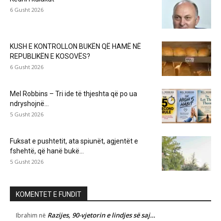
6 Gusht 2026
KUSH E KONTROLLON BUKËN QË HAMË NË
REPUBLIKËN E KOSOVËS?
6 Gusht 2026
Mel Robbins – Tri ide të thjeshta që po ua
ndryshojnë...
5 Gusht 2026
Fuksat e pushtetit, ata spiunët, agjentët e
fshehtë, që hanë bukë...
5 Gusht 2026
KOMENTET E FUNDIT
Razijes, 90-vjetorin e lindjes së saj…
Ibrahim
në