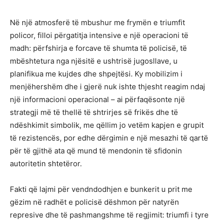
Në një atmosferë të mbushur me frymën e triumfit
policor, filloi përgatitja intensive e një operacioni të
madh: përfshirja e forcave të shumta të policisë, të
mbështetura nga njësitë e ushtrisë jugosllave, u
planifikua me kujdes dhe shpejtësi. Ky mobilizim i
menjëhershëm dhe i gjerë nuk ishte thjesht reagim ndaj
një informacioni operacional – ai përfaqësonte një
strategji më të thellë të shtrirjes së frikës dhe të
ndëshkimit simbolik, me qëllim jo vetëm kapjen e grupit
të rezistencës, por edhe dërgimin e një mesazhi të qartë
për të gjithë ata që mund të mendonin të sfidonin
autoritetin shtetëror.
Fakti që lajmi për vendndodhjen e bunkerit u prit me
gëzim në radhët e policisë dëshmon për natyrën
represive dhe të pashmangshme të regjimit: triumfi i tyre