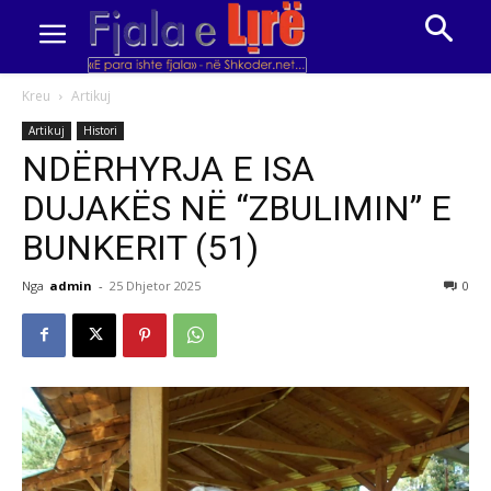
Kreu
Artikuj
Artikuj
Histori
NDËRHYRJA E ISA
DUJAKËS NË “ZBULIMIN” E
BUNKERIT (51)
Nga
admin
-
25 Dhjetor 2025
0