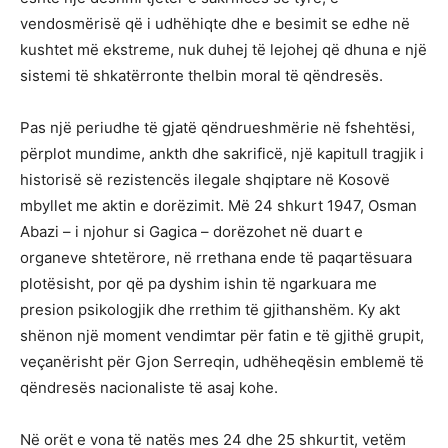
vendosmërisë që i udhëhiqte dhe e besimit se edhe në
kushtet më ekstreme, nuk duhej të lejohej që dhuna e një
sistemi të shkatërronte thelbin moral të qëndresës.
Pas një periudhe të gjatë qëndrueshmërie në fshehtësi,
përplot mundime, ankth dhe sakrificë, një kapitull tragjik i
historisë së rezistencës ilegale shqiptare në Kosovë
mbyllet me aktin e dorëzimit. Më 24 shkurt 1947, Osman
Abazi – i njohur si Gagica – dorëzohet në duart e
organeve shtetërore, në rrethana ende të paqartësuara
plotësisht, por që pa dyshim ishin të ngarkuara me
presion psikologjik dhe rrethim të gjithanshëm. Ky akt
shënon një moment vendimtar për fatin e të gjithë grupit,
veçanërisht për Gjon Serreqin, udhëheqësin emblemë të
qëndresës nacionaliste të asaj kohe.
Në orët e vona të natës mes 24 dhe 25 shkurtit, vetëm