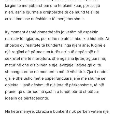
largim të menjëhershëm dhe të planifikuar, por asnjë
njeri, asnjë gjurmë e drejtpërdrejtë që mund të sillte
arrestime ose ndëshkime të menjëhershme.
Ky moment është domethënës jo vetëm në aspektin
narrativ të ngjarjes, por edhe në atë simbolik e historik. Ai
shpalos dy realitete të kundërta: nga njëra anë, fuqinë e
një regjimi që përmes torturës arrin të depërtojë në
sekretet më të mbrojtura, dhe nga ana tjetër, zgjuarsinë,
maturinë dhe disiplinën e një lëvizjeje ilegale që di të
shmanget edhe në momentin më të vështirë. Zjarri ende i
gjallë dhe ushqimet e papërfunduara janë më shumë se
objekte – janë dëshmi të një jete të përkohshme, të një
pranie që u tërhoq në çastin e fundit për të shpëtuar
idealin që përfaqësonte.
Në këtë mënyrë, zbrazja e bunkerit nuk përbën vetëm një