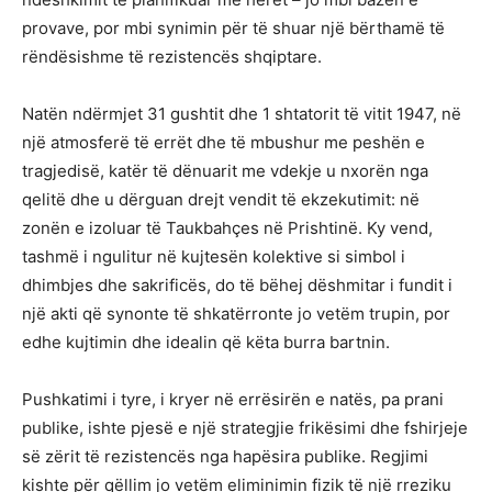
provave, por mbi synimin për të shuar një bërthamë të
rëndësishme të rezistencës shqiptare.
Natën ndërmjet 31 gushtit dhe 1 shtatorit të vitit 1947, në
një atmosferë të errët dhe të mbushur me peshën e
tragjedisë, katër të dënuarit me vdekje u nxorën nga
qelitë dhe u dërguan drejt vendit të ekzekutimit: në
zonën e izoluar të Taukbahçes në Prishtinë. Ky vend,
tashmë i ngulitur në kujtesën kolektive si simbol i
dhimbjes dhe sakrificës, do të bëhej dëshmitar i fundit i
një akti që synonte të shkatërronte jo vetëm trupin, por
edhe kujtimin dhe idealin që këta burra bartnin.
Pushkatimi i tyre, i kryer në errësirën e natës, pa prani
publike, ishte pjesë e një strategjie frikësimi dhe fshirjeje
së zërit të rezistencës nga hapësira publike. Regjimi
kishte për qëllim jo vetëm eliminimin fizik të një rreziku