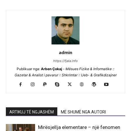
admin
https://fjala.info
Publikuar nga:
Arben Çokaj
-
Mësues Fizike & Informatike ::
Gazetar & Analist i pavarur :: Shkrimtar :: Ueb- & Grafikdizajner
ARTIKUJ TË NGJASHËM
MË SHUMË NGA AUTORI
Mirësjellja elementare – një fenomen