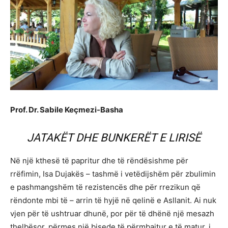
Prof. Dr. Sabile Keçmezi-Basha
JATAKËT DHE BUNKERËT E LIRISË
Në një kthesë të papritur dhe të rëndësishme për
rrëfimin, Isa Dujakës – tashmë i vetëdijshëm për zbulimin
e pashmangshëm të rezistencës dhe për rrezikun që
rëndonte mbi të – arrin të hyjë në qelinë e Asllanit. Ai nuk
vjen për të ushtruar dhunë, por për të dhënë një mesazh
thelbësor, përmes një bisede të përmbajtur e të matur, i