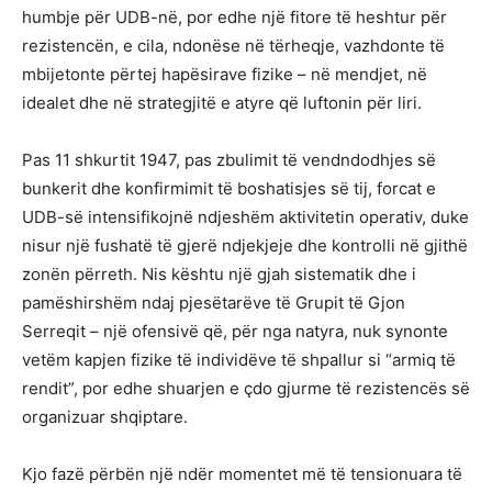
humbje për UDB-në, por edhe një fitore të heshtur për
rezistencën, e cila, ndonëse në tërheqje, vazhdonte të
mbijetonte përtej hapësirave fizike – në mendjet, në
idealet dhe në strategjitë e atyre që luftonin për liri.
Pas 11 shkurtit 1947, pas zbulimit të vendndodhjes së
bunkerit dhe konfirmimit të boshatisjes së tij, forcat e
UDB-së intensifikojnë ndjeshëm aktivitetin operativ, duke
nisur një fushatë të gjerë ndjekjeje dhe kontrolli në gjithë
zonën përreth. Nis kështu një gjah sistematik dhe i
pamëshirshëm ndaj pjesëtarëve të Grupit të Gjon
Serreqit – një ofensivë që, për nga natyra, nuk synonte
vetëm kapjen fizike të individëve të shpallur si “armiq të
rendit”, por edhe shuarjen e çdo gjurme të rezistencës së
organizuar shqiptare.
Kjo fazë përbën një ndër momentet më të tensionuara të