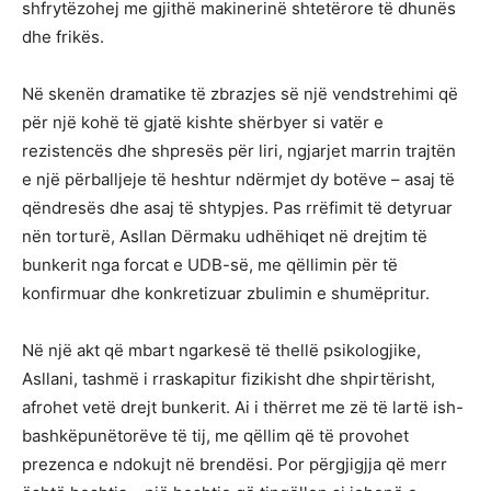
shfrytëzohej me gjithë makinerinë shtetërore të dhunës
dhe frikës.
Në skenën dramatike të zbrazjes së një vendstrehimi që
për një kohë të gjatë kishte shërbyer si vatër e
rezistencës dhe shpresës për liri, ngjarjet marrin trajtën
e një përballjeje të heshtur ndërmjet dy botëve – asaj të
qëndresës dhe asaj të shtypjes. Pas rrëfimit të detyruar
nën torturë, Asllan Dërmaku udhëhiqet në drejtim të
bunkerit nga forcat e UDB-së, me qëllimin për të
konfirmuar dhe konkretizuar zbulimin e shumëpritur.
Në një akt që mbart ngarkesë të thellë psikologjike,
Asllani, tashmë i rraskapitur fizikisht dhe shpirtërisht,
afrohet vetë drejt bunkerit. Ai i thërret me zë të lartë ish-
bashkëpunëtorëve të tij, me qëllim që të provohet
prezenca e ndokujt në brendësi. Por përgjigjja që merr