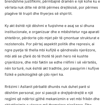
brendshme justifikimi, përmbajnë dramën e një kohe ku e
vërteta nuk dilte në dritë përmes drejtësisë, por përmes
plagëve të trupit dhe thyerjes së shpirtit.
Ky akt është një dëshmi e fuqishme e asaj se si dhuna
institucionale, e organizuar dhe e mbështetur nga aparati
shtetëror, përdorte çdo mjet për të çmontuar strukturat e
rezistencës. Por përtej aspektit politik dhe represiv, ai
ngre pyetje të thella mbi kufijtë e qëndresës njerëzore,
mbi atë se çfarë do të thotë të jesh hero në kushte
çnjerëzore, dhe mbi faktin se edhe rrëfimi i së vërtetës,
nën torturë, nuk është akt tradhtie, por pasqyrim i kufijve
fizikë e psikologjikë që çdo njeri ka.
Rrëzimi i Asllanit përballë dhunës nuk duhet parë si
dështim personal, por si pasojë e drejtpërdrejtë e një
regjimi që ndërtoi gjithë mekanizmin e vet mbi frikën dhe
shkatërrimin e vlerave më themelore njerëzore. Dhe