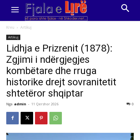
Kreu
Artikuj
Artikuj
Lidhja e Prizrenit (1878):
Zgjimi i ndërgjegjes
kombëtare dhe rruga
historike drejt sovranitetit
shtetëror shqiptar
Nga
admin
-
11 Qershor 2026
0