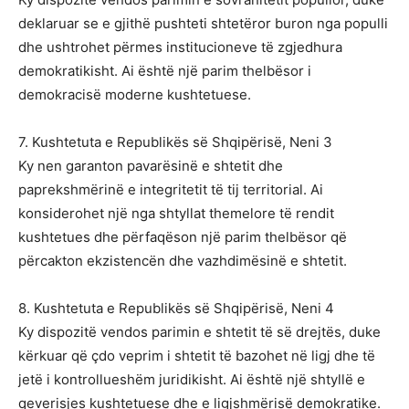
deklaruar se e gjithë pushteti shtetëror buron nga populli
dhe ushtrohet përmes institucioneve të zgjedhura
demokratikisht. Ai është një parim thelbësor i
demokracisë moderne kushtetuese.
7. Kushtetuta e Republikës së Shqipërisë, Neni 3
Ky nen garanton pavarësinë e shtetit dhe
paprekshmërinë e integritetit të tij territorial. Ai
konsiderohet një nga shtyllat themelore të rendit
kushtetues dhe përfaqëson një parim thelbësor që
përcakton ekzistencën dhe vazhdimësinë e shtetit.
8. Kushtetuta e Republikës së Shqipërisë, Neni 4
Ky dispozitë vendos parimin e shtetit të së drejtës, duke
kërkuar që çdo veprim i shtetit të bazohet në ligj dhe të
jetë i kontrollueshëm juridikisht. Ai është një shtyllë e
qeverisjes kushtetuese dhe e ligjshmërisë demokratike.