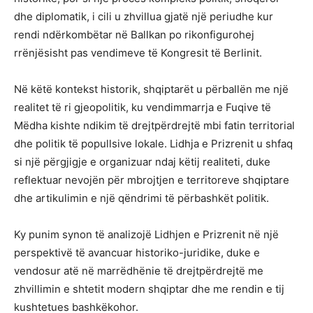
dhe diplomatik, i cili u zhvillua gjatë një periudhe kur
rendi ndërkombëtar në Ballkan po rikonfigurohej
rrënjësisht pas vendimeve të Kongresit të Berlinit.
Në këtë kontekst historik, shqiptarët u përballën me një
realitet të ri gjeopolitik, ku vendimmarrja e Fuqive të
Mëdha kishte ndikim të drejtpërdrejtë mbi fatin territorial
dhe politik të popullsive lokale. Lidhja e Prizrenit u shfaq
si një përgjigje e organizuar ndaj këtij realiteti, duke
reflektuar nevojën për mbrojtjen e territoreve shqiptare
dhe artikulimin e një qëndrimi të përbashkët politik.
Ky punim synon të analizojë Lidhjen e Prizrenit në një
perspektivë të avancuar historiko-juridike, duke e
vendosur atë në marrëdhënie të drejtpërdrejtë me
zhvillimin e shtetit modern shqiptar dhe me rendin e tij
kushtetues bashkëkohor.