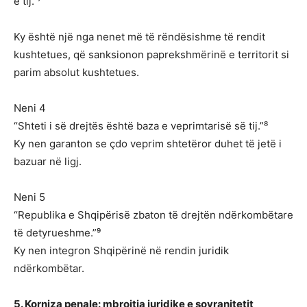
e tij.”⁷
Ky është një nga nenet më të rëndësishme të rendit
kushtetues, që sanksionon paprekshmërinë e territorit si
parim absolut kushtetues.
Neni 4
“Shteti i së drejtës është baza e veprimtarisë së tij.”⁸
Ky nen garanton se çdo veprim shtetëror duhet të jetë i
bazuar në ligj.
Neni 5
“Republika e Shqipërisë zbaton të drejtën ndërkombëtare
të detyrueshme.”⁹
Ky nen integron Shqipërinë në rendin juridik
ndërkombëtar.
5. Korniza penale: mbrojtja juridike e sovranitetit