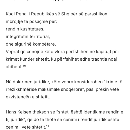
Kodi Penal i Republikës së Shqipërisë parashikon
mbrojtje të posaçme për:
rendin kushtetues,
integritetin territorial,
dhe sigurinë kombëtare.
Veprat që cenojnë këto vlera përfshihen në kapitujt për
krimet kundër shtetit, ku përfshihet edhe tradhtia ndaj
atdheut.¹⁰
Në doktrinën juridike, këto vepra konsiderohen “krime të
rrezikshmërisë maksimale shoqërore”, pasi prekin vetë
ekzistencën e shtetit.
Hans Kelsen thekson se “shteti është identik me rendin e
tij juridik”, që do të thotë se cenimi i rendit juridik është
cenim i vetë shtetit.¹¹