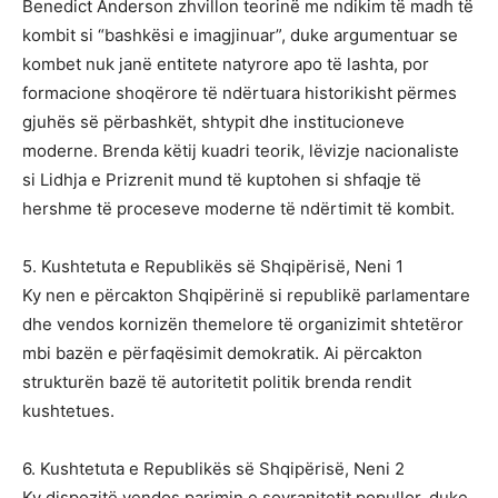
Benedict Anderson zhvillon teorinë me ndikim të madh të
kombit si “bashkësi e imagjinuar”, duke argumentuar se
kombet nuk janë entitete natyrore apo të lashta, por
formacione shoqërore të ndërtuara historikisht përmes
gjuhës së përbashkët, shtypit dhe institucioneve
moderne. Brenda këtij kuadri teorik, lëvizje nacionaliste
si Lidhja e Prizrenit mund të kuptohen si shfaqje të
hershme të proceseve moderne të ndërtimit të kombit.
5. Kushtetuta e Republikës së Shqipërisë, Neni 1
Ky nen e përcakton Shqipërinë si republikë parlamentare
dhe vendos kornizën themelore të organizimit shtetëror
mbi bazën e përfaqësimit demokratik. Ai përcakton
strukturën bazë të autoritetit politik brenda rendit
kushtetues.
6. Kushtetuta e Republikës së Shqipërisë, Neni 2
Ky dispozitë vendos parimin e sovranitetit popullor, duke