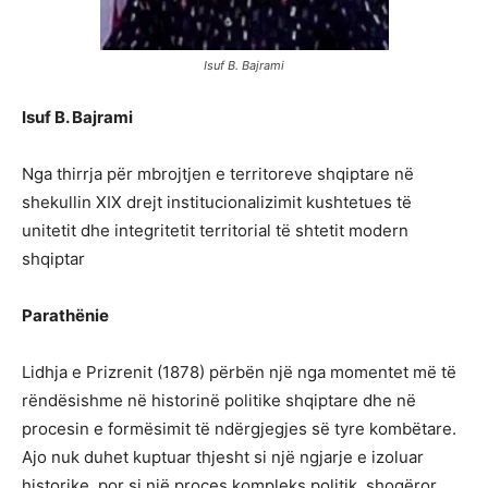
Isuf B. Bajrami
Isuf B. Bajrami
Nga thirrja për mbrojtjen e territoreve shqiptare në
shekullin XIX drejt institucionalizimit kushtetues të
unitetit dhe integritetit territorial të shtetit modern
shqiptar
Parathënie
Lidhja e Prizrenit (1878) përbën një nga momentet më të
rëndësishme në historinë politike shqiptare dhe në
procesin e formësimit të ndërgjegjes së tyre kombëtare.
Ajo nuk duhet kuptuar thjesht si një ngjarje e izoluar
historike, por si një proces kompleks politik, shoqëror