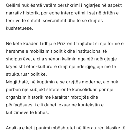
Qëllimi nuk është vetëm përshkrimi i ngjarjes në aspekt
narrativ historik, por edhe interpretimi i saj në dritën e
teorive të shtetit, sovranitetit dhe të së drejtës
kushtetuese.
Në këtë kuadër, Lidhja e Prizrenit trajtohet si një formë e
hershme e mobilizimit politik dhe institucional të
shqiptarëve, e cila shënon kalimin nga një ndërgjegje
kryesisht etno-kulturore drejt një ndërgjegjeje më të
strukturuar politike.
Megjithatë, në kuptimin e së drejtës moderne, ajo nuk
përbën një subjekt shtetëror të konsoliduar, por një
organizim historik me karakter mbrojtës dhe
përfaqësues, i cili duhet lexuar në kontekstin e
kufizimeve të kohës.
Analiza e këtij punimi mbështetet në literaturën klasike të