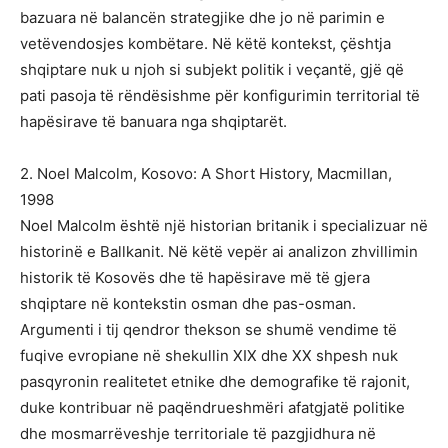
bazuara në balancën strategjike dhe jo në parimin e
vetëvendosjes kombëtare. Në këtë kontekst, çështja
shqiptare nuk u njoh si subjekt politik i veçantë, gjë që
pati pasoja të rëndësishme për konfigurimin territorial të
hapësirave të banuara nga shqiptarët.
2. Noel Malcolm, Kosovo: A Short History, Macmillan,
1998
Noel Malcolm është një historian britanik i specializuar në
historinë e Ballkanit. Në këtë vepër ai analizon zhvillimin
historik të Kosovës dhe të hapësirave më të gjera
shqiptare në kontekstin osman dhe pas-osman.
Argumenti i tij qendror thekson se shumë vendime të
fuqive evropiane në shekullin XIX dhe XX shpesh nuk
pasqyronin realitetet etnike dhe demografike të rajonit,
duke kontribuar në paqëndrueshmëri afatgjatë politike
dhe mosmarrëveshje territoriale të pazgjidhura në