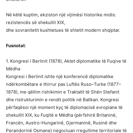
Në këtë kuptim, ekziston një vijimësi historike midis:
rezistencës së shekullit XIX,
dhe sovranitetit kushtetues të shtetit modern shqiptar.
Fusnotat
:
1. Kongresi i Berlinit (1878), Aktet diplomatike të Fuqive të
Mëdha
Kongresi i Berlinit ishte një konferencë diplomatike
ndërkombëtare e thirrur pas Luftës Ruso–Turke (1877–
1878), me qëllim rishikimin e Traktatit të Shën Stefanit
dhe ristrukturimin e rendit politik në Ballkan. Kongresi
përfaqësoi një moment kyç të diplomacisë evropiane të
shekullit XIX, ku Fuqitë e Mëdha (përfshirë Britaninë,
Francën, Austro-Hungarinë, Gjermaninë, Rusinë dhe
Perandorinë Osmane) negociuan rregullime territoriale të