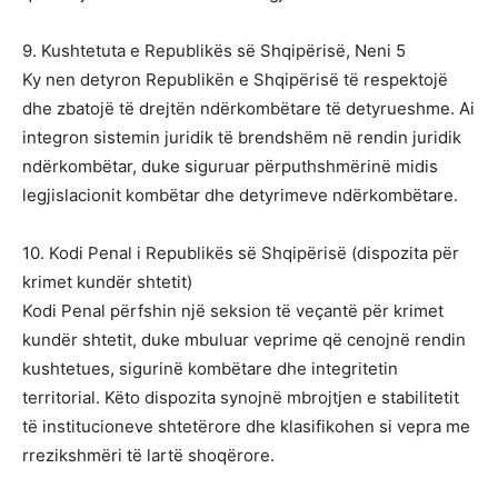
9. Kushtetuta e Republikës së Shqipërisë, Neni 5
Ky nen detyron Republikën e Shqipërisë të respektojë
dhe zbatojë të drejtën ndërkombëtare të detyrueshme. Ai
integron sistemin juridik të brendshëm në rendin juridik
ndërkombëtar, duke siguruar përputhshmërinë midis
legjislacionit kombëtar dhe detyrimeve ndërkombëtare.
10. Kodi Penal i Republikës së Shqipërisë (dispozita për
krimet kundër shtetit)
Kodi Penal përfshin një seksion të veçantë për krimet
kundër shtetit, duke mbuluar veprime që cenojnë rendin
kushtetues, sigurinë kombëtare dhe integritetin
territorial. Këto dispozita synojnë mbrojtjen e stabilitetit
të institucioneve shtetërore dhe klasifikohen si vepra me
rrezikshmëri të lartë shoqërore.