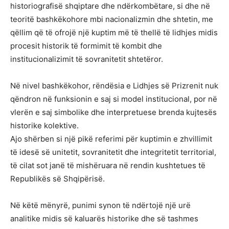
historiografisë shqiptare dhe ndërkombëtare, si dhe në
teoritë bashkëkohore mbi nacionalizmin dhe shtetin, me
qëllim që të ofrojë një kuptim më të thellë të lidhjes midis
procesit historik të formimit të kombit dhe
institucionalizimit të sovranitetit shtetëror.
Në nivel bashkëkohor, rëndësia e Lidhjes së Prizrenit nuk
qëndron në funksionin e saj si model institucional, por në
vlerën e saj simbolike dhe interpretuese brenda kujtesës
historike kolektive.
Ajo shërben si një pikë referimi për kuptimin e zhvillimit
të idesë së unitetit, sovranitetit dhe integritetit territorial,
të cilat sot janë të mishëruara në rendin kushtetues të
Republikës së Shqipërisë.
Në këtë mënyrë, punimi synon të ndërtojë një urë
analitike midis së kaluarës historike dhe së tashmes