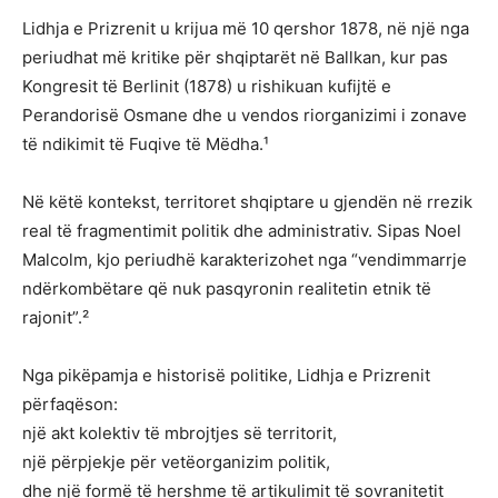
Lidhja e Prizrenit u krijua më 10 qershor 1878, në një nga
periudhat më kritike për shqiptarët në Ballkan, kur pas
Kongresit të Berlinit (1878) u rishikuan kufijtë e
Perandorisë Osmane dhe u vendos riorganizimi i zonave
të ndikimit të Fuqive të Mëdha.¹
Në këtë kontekst, territoret shqiptare u gjendën në rrezik
real të fragmentimit politik dhe administrativ. Sipas Noel
Malcolm, kjo periudhë karakterizohet nga “vendimmarrje
ndërkombëtare që nuk pasqyronin realitetin etnik të
rajonit”.²
Nga pikëpamja e historisë politike, Lidhja e Prizrenit
përfaqëson:
një akt kolektiv të mbrojtjes së territorit,
një përpjekje për vetëorganizim politik,
dhe një formë të hershme të artikulimit të sovranitetit