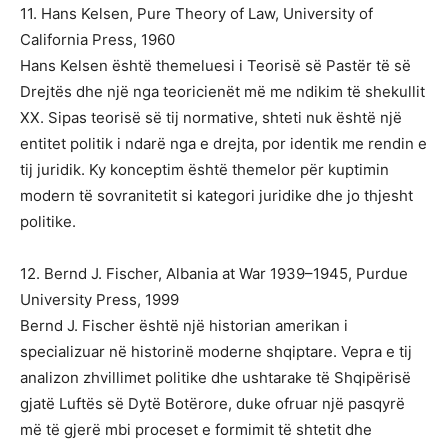
11. Hans Kelsen, Pure Theory of Law, University of
California Press, 1960
Hans Kelsen është themeluesi i Teorisë së Pastër të së
Drejtës dhe një nga teoricienët më me ndikim të shekullit
XX. Sipas teorisë së tij normative, shteti nuk është një
entitet politik i ndarë nga e drejta, por identik me rendin e
tij juridik. Ky konceptim është themelor për kuptimin
modern të sovranitetit si kategori juridike dhe jo thjesht
politike.
12. Bernd J. Fischer, Albania at War 1939–1945, Purdue
University Press, 1999
Bernd J. Fischer është një historian amerikan i
specializuar në historinë moderne shqiptare. Vepra e tij
analizon zhvillimet politike dhe ushtarake të Shqipërisë
gjatë Luftës së Dytë Botërore, duke ofruar një pasqyrë
më të gjerë mbi proceset e formimit të shtetit dhe