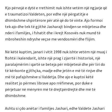
Kjo përvojë e dytë e rrethimit nuk ishte vetëm një ngjarje që
e traumatizoi Valdeten, por edhe një përgatitje e
dhimbshme shpirtërore për atë që do të vinte. Ajo formoi
tek ajo dhe tek të gjithë Jasharajt bindjen se mbijetesa dhe
nderi i familjes, i fshatit dhe i krejt Kosovës nuk mund të
mbroheshin ndryshe veçse me vendosmëri dhe flijim.
Në këtë kuptim, janari i vitit 1998 nuk ishte vetëm një muaj i
ftohtë i kalendarit, ishte një prag i zjarrtë i historisë, një
paralajmërim i qartë se beteja për mbijetesë dhe për liri do
të kërkonte gjithçka, madje edhe jetën e më të rinjve dhe
më të pafajshmëve si Valdetja. Dhe ajo e kuptoi këtë
realitet jo përmes librave apo rrëfimeve, por duke e
përjetuar në mënyrën më të drejtpërdrejtë dhe më të
dhimbshme.
Ashtu si çdo anëtar i familjes Jashari, edhe Valdete Jashari