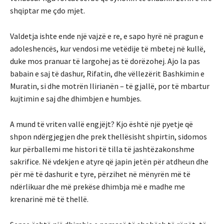
shqiptar me çdo mjet.
Valdetja ishte ende një vajzë e re, e sapo hyrë në pragun e
adoleshencës, kur vendosi me vetëdije të mbetej në kullë,
duke mos pranuar të largohej as të dorëzohej. Ajo la pas
babain e saj të dashur, Rifatin, dhe vëllezërit Bashkimin e
Muratin, si dhe motrën Ilirianën – të gjallë, por të mbartur
kujtimin e saj dhe dhimbjen e humbjes.
A mund të vriten vallë engjëjt? Kjo është një pyetje që
shpon ndërgjegjen dhe prek thellësisht shpirtin, sidomos
kur përballemi me histori të tilla të jashtëzakonshme
sakrifice. Në vdekjen e atyre që japin jetën për atdheun dhe
për më të dashurit e tyre, përzihet në mënyrën më të
ndërlikuar dhe më prekëse dhimbja më e madhe me
krenarinë më të thellë.