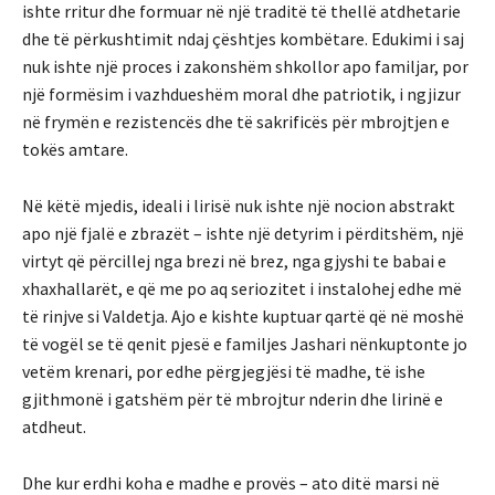
ishte rritur dhe formuar në një traditë të thellë atdhetarie
dhe të përkushtimit ndaj çështjes kombëtare. Edukimi i saj
nuk ishte një proces i zakonshëm shkollor apo familjar, por
një formësim i vazhdueshëm moral dhe patriotik, i ngjizur
në frymën e rezistencës dhe të sakrificës për mbrojtjen e
tokës amtare.
Në këtë mjedis, ideali i lirisë nuk ishte një nocion abstrakt
apo një fjalë e zbrazët – ishte një detyrim i përditshëm, një
virtyt që përcillej nga brezi në brez, nga gjyshi te babai e
xhaxhallarët, e që me po aq seriozitet i instalohej edhe më
të rinjve si Valdetja. Ajo e kishte kuptuar qartë që në moshë
të vogël se të qenit pjesë e familjes Jashari nënkuptonte jo
vetëm krenari, por edhe përgjegjësi të madhe, të ishe
gjithmonë i gatshëm për të mbrojtur nderin dhe lirinë e
atdheut.
Dhe kur erdhi koha e madhe e provës – ato ditë marsi në