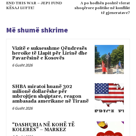
END THIS WAR – JEPI FUND
A po hodhën poshtë vlerat
KËSAJ LUFTE!
shoqërore politike në konflikt
të gjeneratave?
Më shumë shkrime
Vizitë e suksesshme Qëndresës
heroike të Llapit për Lirinë dhe
Pavarësinë e Kosovës
6 Gusht 2026
SHBA miratoi huanë 302
milionë dollarëshe për
mbrojtjen shqiptare, reagon
ambasada amerikane në Tiranë
6 Gusht 2026
“DASHURIA NË KOHË TË
KOLERËS” – MARKEZ