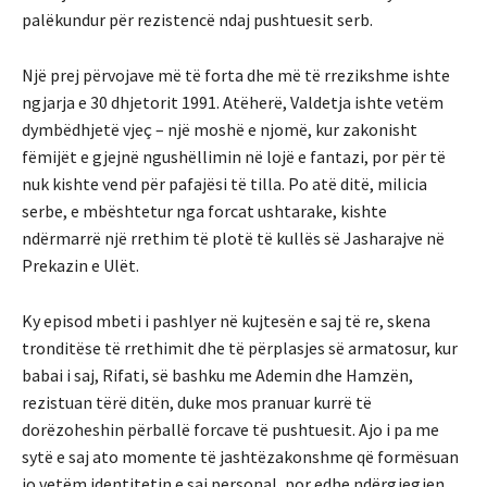
palëkundur për rezistencë ndaj pushtuesit serb.
Një prej përvojave më të forta dhe më të rrezikshme ishte
ngjarja e 30 dhjetorit 1991. Atëherë, Valdetja ishte vetëm
dymbëdhjetë vjeç – një moshë e njomë, kur zakonisht
fëmijët e gjejnë ngushëllimin në lojë e fantazi, por për të
nuk kishte vend për pafajësi të tilla. Po atë ditë, milicia
serbe, e mbështetur nga forcat ushtarake, kishte
ndërmarrë një rrethim të plotë të kullës së Jasharajve në
Prekazin e Ulët.
Ky episod mbeti i pashlyer në kujtesën e saj të re, skena
tronditëse të rrethimit dhe të përplasjes së armatosur, kur
babai i saj, Rifati, së bashku me Ademin dhe Hamzën,
rezistuan tërë ditën, duke mos pranuar kurrë të
dorëzoheshin përballë forcave të pushtuesit. Ajo i pa me
sytë e saj ato momente të jashtëzakonshme që formësuan
jo vetëm identitetin e saj personal, por edhe ndërgjegjen