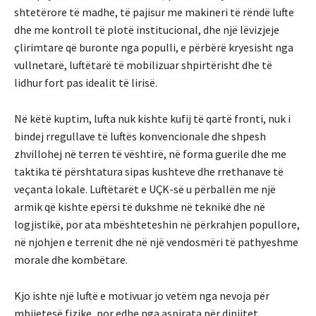
shtetërore të madhe, të pajisur me makineri të rëndë lufte
dhe me kontroll të plotë institucional, dhe një lëvizjeje
çlirimtare që buronte nga populli, e përbërë kryesisht nga
vullnetarë, luftëtarë të mobilizuar shpirtërisht dhe të
lidhur fort pas idealit të lirisë.
Në këtë kuptim, lufta nuk kishte kufij të qartë fronti, nuk i
bindej rregullave të luftës konvencionale dhe shpesh
zhvillohej në terren të vështirë, në forma guerile dhe me
taktika të përshtatura sipas kushteve dhe rrethanave të
veçanta lokale. Luftëtarët e UÇK-së u përballën me një
armik që kishte epërsi të dukshme në teknikë dhe në
logjistikë, por ata mbështeteshin në përkrahjen popullore,
në njohjen e terrenit dhe në një vendosmëri të pathyeshme
morale dhe kombëtare.
Kjo ishte një luftë e motivuar jo vetëm nga nevoja për
mbijetesë fizike, por edhe nga aspirata për dinjitet