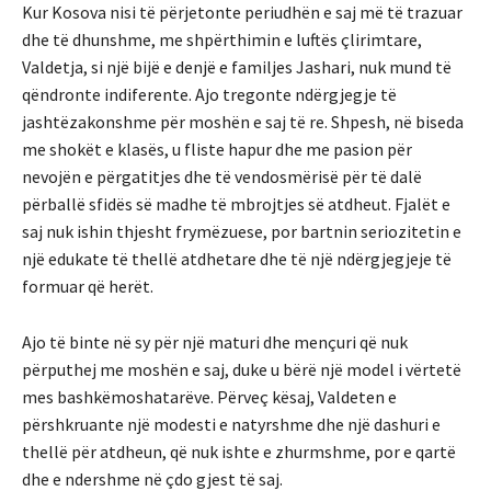
Kur Kosova nisi të përjetonte periudhën e saj më të trazuar
dhe të dhunshme, me shpërthimin e luftës çlirimtare,
Valdetja, si një bijë e denjë e familjes Jashari, nuk mund të
qëndronte indiferente. Ajo tregonte ndërgjegje të
jashtëzakonshme për moshën e saj të re. Shpesh, në biseda
me shokët e klasës, u fliste hapur dhe me pasion për
nevojën e përgatitjes dhe të vendosmërisë për të dalë
përballë sfidës së madhe të mbrojtjes së atdheut. Fjalët e
saj nuk ishin thjesht frymëzuese, por bartnin seriozitetin e
një edukate të thellë atdhetare dhe të një ndërgjegjeje të
formuar që herët.
Ajo të binte në sy për një maturi dhe mençuri që nuk
përputhej me moshën e saj, duke u bërë një model i vërtetë
mes bashkëmoshatarëve. Përveç kësaj, Valdeten e
përshkruante një modesti e natyrshme dhe një dashuri e
thellë për atdheun, që nuk ishte e zhurmshme, por e qartë
dhe e ndershme në çdo gjest të saj.