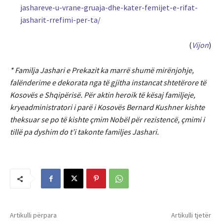
jashareve-u-vrane-gruaja-dhe-kater-femijet-e-rifat-
jasharit-rrefimi-per-ta/
(
Vijon
)
* Familja Jashari e Prekazit ka marrë shumë mirënjohje,
falënderime e dekorata nga të gjitha instancat shtetërore të
Kosovës e Shqipërisë. Për aktin heroik të kësaj familjeje,
kryeadministratori i parë i Kosovës Bernard Kushner kishte
theksuar se po të kishte çmim Nobël për rezistencë, çmimi i
tillë pa dyshim do t’i takonte familjes Jashari.
Artikulli përpara
Artikulli tjetër