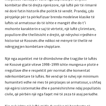
kombëtar dhe të drejta njerëzore, një luftë për të rimarrë
në dorë fatin historik dhe politik të vendit. Prandaj, çdo
përpjekje për ta përkufizuar brenda modeleve klasike të
luftës së armatosur do të ishte e mangët dhe do t’i
mohonte karakterin e saj të vërtetë, një luftë çlirimtare,
popullore dhe thellësisht e drejtë, që ndryshoi rrjedhën e
historisë së Kosovës dhe ndikoi në mënyrë të thellë në
ndërgjegjen kombëtare shqiptare.
Një nga aspektet më të dhimbshme dhe tragjike të luftës
në Kosovë gjatë viteve 1998–1999 ishte mungesa e plotë e
rregullave dhe e respektit për normat dhe konventat
ndërkombëtare të luftës. Në vend që të ruhej një minimum
humaniteti edhe në mes të përplasjes së armatosur, u shfaq
një egërsi sistematike dhe e pamëshirshme ndaj popullatës
civile, që përbën një nga faqet më të zeza të asaj periudhe.