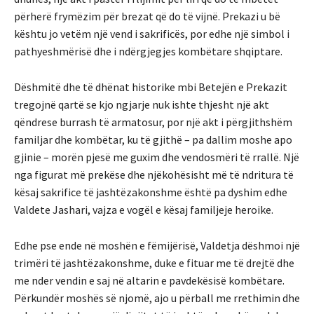
përherë frymëzim për brezat që do të vijnë. Prekazi u bë
kështu jo vetëm një vend i sakrificës, por edhe një simbol i
pathyeshmërisë dhe i ndërgjegjes kombëtare shqiptare.
Dëshmitë dhe të dhënat historike mbi Betejën e Prekazit
tregojnë qartë se kjo ngjarje nuk ishte thjesht një akt
qëndrese burrash të armatosur, por një akt i përgjithshëm
familjar dhe kombëtar, ku të gjithë – pa dallim moshe apo
gjinie – morën pjesë me guxim dhe vendosmëri të rrallë. Një
nga figurat më prekëse dhe njëkohësisht më të ndritura të
kësaj sakrifice të jashtëzakonshme është pa dyshim edhe
Valdete Jashari, vajza e vogël e kësaj familjeje heroike.
Edhe pse ende në moshën e fëmijërisë, Valdetja dëshmoi një
trimëri të jashtëzakonshme, duke e fituar me të drejtë dhe
me nder vendin e saj në altarin e pavdekësisë kombëtare.
Përkundër moshës së njomë, ajo u përball me rrethimin dhe