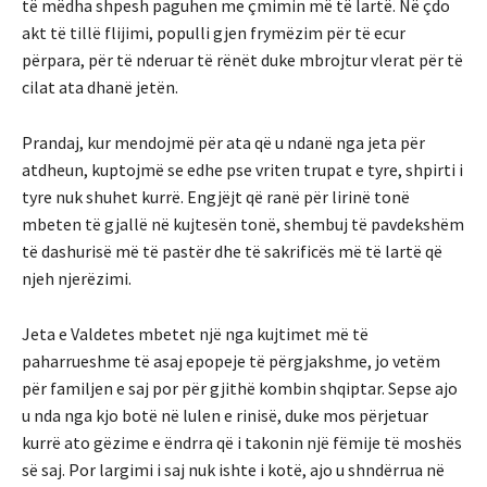
të mëdha shpesh paguhen me çmimin më të lartë. Në çdo
akt të tillë flijimi, populli gjen frymëzim për të ecur
përpara, për të nderuar të rënët duke mbrojtur vlerat për të
cilat ata dhanë jetën.
Prandaj, kur mendojmë për ata që u ndanë nga jeta për
atdheun, kuptojmë se edhe pse vriten trupat e tyre, shpirti i
tyre nuk shuhet kurrë. Engjëjt që ranë për lirinë tonë
mbeten të gjallë në kujtesën tonë, shembuj të pavdekshëm
të dashurisë më të pastër dhe të sakrificës më të lartë që
njeh njerëzimi.
Jeta e Valdetes mbetet një nga kujtimet më të
paharrueshme të asaj epopeje të përgjakshme, jo vetëm
për familjen e saj por për gjithë kombin shqiptar. Sepse ajo
u nda nga kjo botë në lulen e rinisë, duke mos përjetuar
kurrë ato gëzime e ëndrra që i takonin një fëmije të moshës
së saj. Por largimi i saj nuk ishte i kotë, ajo u shndërrua në