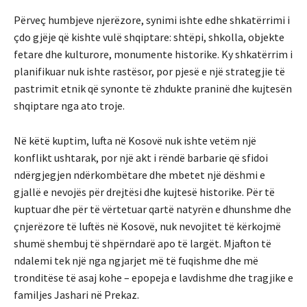
Përveç humbjeve njerëzore, synimi ishte edhe shkatërrimi i
çdo gjëje që kishte vulë shqiptare: shtëpi, shkolla, objekte
fetare dhe kulturore, monumente historike. Ky shkatërrim i
planifikuar nuk ishte rastësor, por pjesë e një strategjie të
pastrimit etnik që synonte të zhdukte praninë dhe kujtesën
shqiptare nga ato troje.
Në këtë kuptim, lufta në Kosovë nuk ishte vetëm një
konflikt ushtarak, por një akt i rëndë barbarie që sfidoi
ndërgjegjen ndërkombëtare dhe mbetet një dëshmi e
gjallë e nevojës për drejtësi dhe kujtesë historike. Për të
kuptuar dhe për të vërtetuar qartë natyrën e dhunshme dhe
çnjerëzore të luftës në Kosovë, nuk nevojitet të kërkojmë
shumë shembuj të shpërndarë apo të largët. Mjafton të
ndalemi tek një nga ngjarjet më të fuqishme dhe më
tronditëse të asaj kohe – epopeja e lavdishme dhe tragjike e
familjes Jashari në Prekaz.