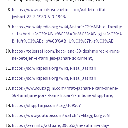
https://www.radiokosovaelire.com/valdete-rifat-
jashari-27-7-1983-5-3-1998/
https://sq.wikipedia.org/wiki/Antar%C3%ABt_e_Familje
s_Jashari_t%C3%AB_r%C3%ABn%C3%AB_gjat%C3%A
B_luft%C3%ABs_s%C3%AB_U%C3%87K-s%C3%AB
https://telegrafi.com/keta-jane-59-deshmoret-e-rene-
ne-betejen-e-familjes-jashari-dokument/
https://sq.wikipedia.org/wiki/Rifat_Jashari
https://sq.wikipedia.org/wiki/Rifat_Jashari
https://www.dukagjini.com/rifat-jashari-i-kam-dhene-
56-familjare-por-i-kam-fituar-8-milione-shqiptare/
https://shqiptarja.com/tag/109567
https://www.youtube.com/watch?v=Maggl33gv0M
https://zeri.info/aktuale/396653/ne-sulmin-ndaj-