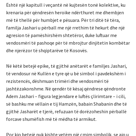
Është një kapitull i veçantë në kujtesën tonë kolektive, ku
krenaria për qëndresën heroike ndërthuret me dhembjen
më të thellë për humbjet e pësuara. Për tri ditë të tëra,
familja Jashari u përball me një rrethim të hekurt dhe një
agresion të pamëshirshëm shtetëror, duke luftuar me
vendosmëri të pashoqe për të mbrojtur dinjitetin kombëtar
dhe njerëzor të shqiptarëve të Kosovës.
Në këtë betejë epike, të gjithë anëtarët e familjes Jashari,
të vendosur në Kullën e tyre që u bë simbol i pavdekshëm i
rezistencës, dëshmuan trimëri dhe vendosmëri të
jashtëzakonshme. Në qendër të kësaj qëndrese qëndronte
Adem Jashari – figura legjendare e luftës çlirimtare – i cili,
së bashku me vëllain e tij Hamzën, babain Shabanin dhe të
gjithë Jasharët e tjerë, refuzuan të dorëzoheshin përballë
forcave shumëfish më të mëdha të armikut.
Por kjo betejë nuk kishte vetëm një çmim simbolik, se ajo u