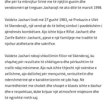
dhe për ta mbrojtur lirinë me të njëjtin guxim dhe
vendosmëri që treguan Jasharajt në ato ditë të marsit 1998.
Valdete Jashari lindi më 27 gusht 1983, në Prekazin e Ulët
të Skenderajt, një vend që do të bëhej simbol i pavdekshëm i
qëndresës kombëtare. Ajo ishte bija e Rifat Jasharit dhe
Zarife Bahtir-Jasharit, pjesë e një familjeje me traditë të
njohur atdhetarie dhe sakrifice.
Valdete Jashari ndoqi shkollimin fillor në Skënderaj, ku
shquhej për rezultate të shkëlqyera dhe përkushtim të
rrallë ndaj mësimeve. Ajo nuk ishte thjesht një nxënëse e
zellshme, ajo dallohej për mençurinë, seriozitetin dhe
ndershmërinë që e karakterizonin në çdo hap. Në
marrëdhëniet me shokët dhe shoqet e klasës ishte e dashur
dhe e respektuar, duke krijuar një atmosferë miqësore dhe
të ngrohtë rreth saj.