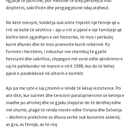
ngjarje të jashtme, por mësime të drejtpërdrejta mbi
dinjitetin, sakrificën dhe përgjegjësinë ndaj atdheut.
Në këtë mënyrë, Valdetja nuk ishte thjesht një fëmijë që u
rrit në kohë të vështira – ajo u rrit si pjesë e një familjeje që
kishte bërë zgjedhjen e vet historike, të mos i përkulej
kurrë dhunës dhe të mos pranonte kurrë robërinë. Ky
formim i hershëm, i mbushur me shembuj të gjallë
heroizmi dhe sakrifice, shpjegon më vonë edhe qëndrimin e
saj të palëkundur në marsin e vitit 1998, kur do të bëhej
pjesë e pavdekësisë në altarin e kombit.
Ajo pa me sytë e saj çmimin e rëndë të kësaj rezistence. Po
atë ditë, kur sulmet dhe tensioni paralajmëronin se beteja e
madhe po afrohej dhe se gjaku shqiptar do të derdhej edhe
më shumë, plagë të rënda morën edhe Iliriana dhe Selvetja
– dëshmi e prekshme se dhuna serbe nuk kursente askënd,
as gra, as fëmijë, as të rinj.