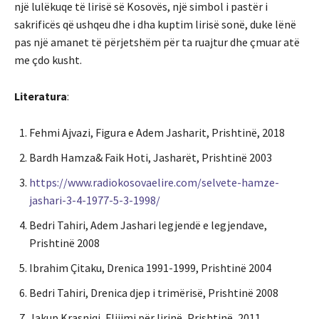
një lulëkuqe të lirisë së Kosovës, një simbol i pastër i
sakrificës që ushqeu dhe i dha kuptim lirisë sonë, duke lënë
pas një amanet të përjetshëm për ta ruajtur dhe çmuar atë
me çdo kusht.
Literatura
:
Fehmi Ajvazi, Figura e Adem Jasharit, Prishtinë, 2018
Bardh Hamza& Faik Hoti, Jasharët, Prishtinë 2003
https://www.radiokosovaelire.com/selvete-hamze-
jashari-3-4-1977-5-3-1998/
Bedri Tahiri, Adem Jashari legjendë e legjendave,
Prishtinë 2008
Ibrahim Çitaku, Drenica 1991-1999, Prishtinë 2004
Bedri Tahiri, Drenica djep i trimërisë, Prishtinë 2008
Jakup Krasniqi, Flijimi për lirinë, Prishtinë, 2011