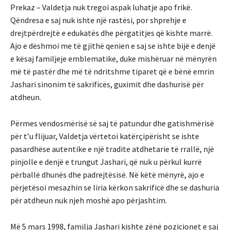
Prekaz – Valdetja nuk tregoi aspak luhatje apo frikë.
Qëndresa e saj nuk ishte një rastësi, por shprehje e
drejtpërdrejtë e edukatës dhe përgatitjes që kishte marrë.
Ajo e dëshmoi me të gjithë qenien e saj se ishte bijë e denjë
e kësaj familjeje emblematike, duke mishëruar në mënyrën
më të pastër dhe më të ndritshme tiparet që e bënë emrin
Jashari sinonim të sakrificës, guximit dhe dashurisë për
atdheun.
Përmes vendosmërisë së saj të patundur dhe gatishmërisë
për t’u flijuar, Valdetja vërtetoi katërçipërisht se ishte
pasardhëse autentike e një tradite atdhetarie të rrallë, një
pinjolle e denjë e trungut Jashari, që nuk u përkul kurrë
përballë dhunës dhe padrejtësisë. Në këtë mënyrë, ajo e
përjetësoi mesazhin se liria kërkon sakrificë dhe se dashuria
për atdheun nuk njeh moshë apo përjashtim.
Më 5 mars 1998, familja Jashari kishte zënë pozicionet e saj