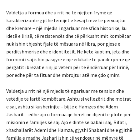
Valdetja u formua dhe u rrit në të njëjtën frymë që
karakterizonte gjithë fëmijët e kësaj treve të përvuajtur
dhe krenare – një mjedis i ngarkuar me sfida historike, ku
idetë e lirisë, të rezistencës dhe të përkushtimit kombëtar
nuk ishin thjesht fjalë të mësuara në libra, por pjesë e
përditshmërisë dhe e identitetit. Në këtë kuptim, jeta dhe
formimi i saj ishin pasqyrë e një edukate të pandërprerë që
përgatiti brezat e rinj jo vetëm për të ëndërruar për lirinë,
por edhe për ta fituar dhe mbrojtur atë me çdo çmim.
Valdetja u rrit në një mjedis të ngarkuar me tension dhe
vetëdije të lartë kombëtare. Ashtu si vëllezërit dhe motrat
e saj, ashtu si kushërinjtë – bijtë e Hamzës dhe Adem
Jasharit – edhe ajo u formua që herët në dijeni të plotë për
misionin e familjes së saj. Ajo e dinte se babai i saj, Rifati,
xhaxhallarët Ademi dhe Hamza, gjyshi Shabani dhe e gjithë
familja e madhe Jashari ishin të vendosur në mënyrë të