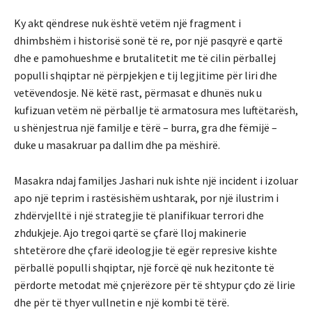
Ky akt qëndrese nuk është vetëm një fragment i
dhimbshëm i historisë sonë të re, por një pasqyrë e qartë
dhe e pamohueshme e brutalitetit me të cilin përballej
populli shqiptar në përpjekjen e tij legjitime për liri dhe
vetëvendosje. Në këtë rast, përmasat e dhunës nuk u
kufizuan vetëm në përballje të armatosura mes luftëtarësh,
u shënjestrua një familje e tërë – burra, gra dhe fëmijë –
duke u masakruar pa dallim dhe pa mëshirë.
Masakra ndaj familjes Jashari nuk ishte një incident i izoluar
apo një teprim i rastësishëm ushtarak, por një ilustrim i
zhdërvjelltë i një strategjie të planifikuar terrori dhe
zhdukjeje. Ajo tregoi qartë se çfarë lloj makinerie
shtetërore dhe çfarë ideologjie të egër represive kishte
përballë populli shqiptar, një forcë që nuk hezitonte të
përdorte metodat më çnjerëzore për të shtypur çdo zë lirie
dhe për të thyer vullnetin e një kombi të tërë.