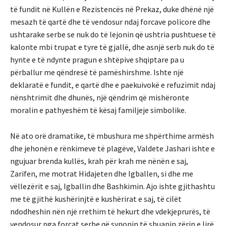
të fundit në Kullën e Rezistencës në Prekaz, duke dhënë një
mesazh të qartë dhe të vendosur ndaj forcave policore dhe
ushtarake serbe se nuk do të lejonin që ushtria pushtuese të
kalonte mbi trupat e tyre të gjallë, dhe asnjë serb nuk do të
hynte e të ndynte pragun e shtëpive shqiptare pa u
përballur me qëndresë të pamëshirshme. Ishte një
deklaratë e fundit, e qartë dhe e paekuivokë e refuzimit ndaj
nënshtrimit dhe dhunës, një qëndrim që mishëronte
moralin e pathyeshëm të kësaj familjeje simbolike.
Në ato orë dramatike, të mbushura me shpërthime armësh
dhe jehonën e rënkimeve të plagëve, Valdete Jashari ishte e
ngujuar brenda kullës, krah për krah me nënën e saj,
Zarifen, me motrat Hidajeten dhe Igballen, si dhe me
vëllezërit e saj, Igballin dhe Bashkimin. Ajo ishte gjithashtu
me të gjithë kushërinjtë e kushërirat e saj, të cilët
ndodheshin nën një rrethim të hekurt dhe vdekjeprurës, të
vendosur nga forcat serbe që synonin të shuanin zërin e lirë