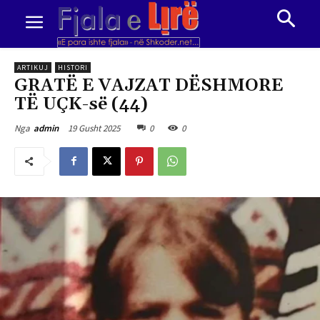
ARTIKUJ
HISTORI
GRATË E VAJZAT DËSHMORE
TË UÇK-së (44)
19 Gusht 2025
0
0
Nga
admin