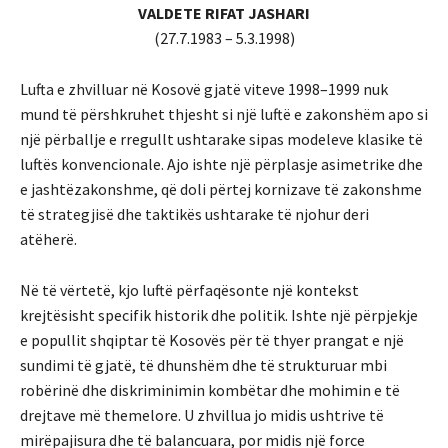
VALDETE RIFAT JASHARI
(27.7.1983 – 5.3.1998)
Lufta e zhvilluar në Kosovë gjatë viteve 1998–1999 nuk
mund të përshkruhet thjesht si një luftë e zakonshëm apo si
një përballje e rregullt ushtarake sipas modeleve klasike të
luftës konvencionale. Ajo ishte një përplasje asimetrike dhe
e jashtëzakonshme, që doli përtej kornizave të zakonshme
të strategjisë dhe taktikës ushtarake të njohur deri
atëherë.
Në të vërtetë, kjo luftë përfaqësonte një kontekst
krejtësisht specifik historik dhe politik. Ishte një përpjekje
e popullit shqiptar të Kosovës për të thyer prangat e një
sundimi të gjatë, të dhunshëm dhe të strukturuar mbi
robërinë dhe diskriminimin kombëtar dhe mohimin e të
drejtave më themelore. U zhvillua jo midis ushtrive të
mirëpajisura dhe të balancuara, por midis një force