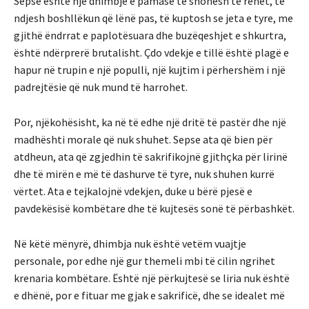
Sepse është një dhimbje e pamasë të shohësh të rënët, të
ndjesh boshllëkun që lënë pas, të kuptosh se jeta e tyre, me
gjithë ëndrrat e paplotësuara dhe buzëqeshjet e shkurtra,
është ndërprerë brutalisht. Çdo vdekje e tillë është plagë e
hapur në trupin e një populli, një kujtim i përhershëm i një
padrejtësie që nuk mund të harrohet.
Por, njëkohësisht, ka në të edhe një dritë të pastër dhe një
madhështi morale që nuk shuhet. Sepse ata që bien për
atdheun, ata që zgjedhin të sakrifikojnë gjithçka për lirinë
dhe të mirën e më të dashurve të tyre, nuk shuhen kurrë
vërtet. Ata e tejkalojnë vdekjen, duke u bërë pjesë e
pavdekësisë kombëtare dhe të kujtesës sonë të përbashkët.
Në këtë mënyrë, dhimbja nuk është vetëm vuajtje
personale, por edhe një gur themeli mbi të cilin ngrihet
krenaria kombëtare. Është një përkujtesë se liria nuk është
e dhënë, por e fituar me gjak e sakrificë, dhe se idealet më