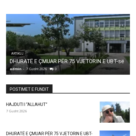
ARTIKUJ
DHURATË E ÇMUAR PËR 75 VJETORIN E UBT-së
admin
-
7 Gusht 2026
0
a
POSTIMET E FUNDIT
HAJDUTI I “ALLAHUT”
7 Gusht 2026
DHURATË E ÇMUAR PËR 75 VJETORIN E UBT-