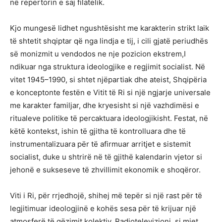
në repertorin e saj filatelik.
Kjo mungesë lidhet ngushtësisht me karakterin strikt laik
të shtetit shqiptar që nga lindja e tij, i cili gjatë periudhës
së monizmit u vendodos ne nje pozicion ekstrem,I
ndikuar nga struktura ideologjike e regjimit socialist. Në
vitet 1945–1990, si shtet njëpartiak dhe ateist, Shqipëria
e konceptonte festën e Vitit të Ri si një ngjarje universale
me karakter familjar, dhe kryesisht si një vazhdimësi e
ritualeve politike të percaktuara ideologjikisht. Festat, në
këtë kontekst, ishin të gjitha të kontrolluara dhe të
instrumentalizuara për të afirmuar arritjet e sistemit
socialist, duke u shtrirë në të gjithë kalendarin vjetor si
jehonë e sukseseve të zhvillimit ekonomik e shoqëror.
Viti i Ri, për rrjedhojë, shihej më tepër si një rast për të
legjitimuar ideologjinë e kohës sesa për të krijuar një
atmosferë të gëzimit kolektiv. Radiotelevizioni, si mjet