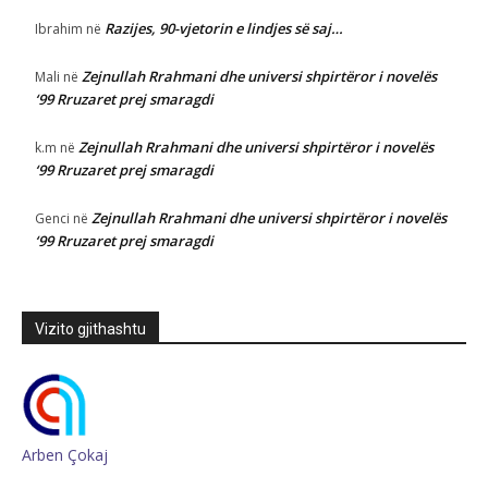
Razijes, 90-vjetorin e lindjes së saj…
Ibrahim
në
Zejnullah Rrahmani dhe universi shpirtëror i novelës
Mali
në
‘99 Rruzaret prej smaragdi
Zejnullah Rrahmani dhe universi shpirtëror i novelës
k.m
në
‘99 Rruzaret prej smaragdi
Zejnullah Rrahmani dhe universi shpirtëror i novelës
Genci
në
‘99 Rruzaret prej smaragdi
Vizito gjithashtu
Arben Çokaj