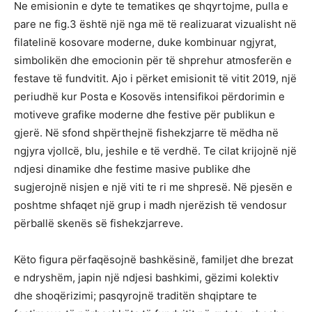
Ne emisionin e dyte te tematikes qe shqyrtojme, pulla e
pare ne fig.3 është një nga më të realizuarat vizualisht në
filatelinë kosovare moderne, duke kombinuar ngjyrat,
simbolikën dhe emocionin për të shprehur atmosferën e
festave të fundvitit. Ajo i përket emisionit të vitit 2019, një
periudhë kur Posta e Kosovës intensifikoi përdorimin e
motiveve grafike moderne dhe festive për publikun e
gjerë. Në sfond shpërthejnë fishekzjarre të mëdha në
ngjyra vjollcë, blu, jeshile e të verdhë. Te cilat krijojnë një
ndjesi dinamike dhe festime masive publike dhe
sugjerojnë nisjen e një viti te ri me shpresë. Në pjesën e
poshtme shfaqet një grup i madh njerëzish të vendosur
përballë skenës së fishekzjarreve.
Këto figura përfaqësojnë bashkësinë, familjet dhe brezat
e ndryshëm, japin një ndjesi bashkimi, gëzimi kolektiv
dhe shoqërizimi; pasqyrojnë traditën shqiptare te