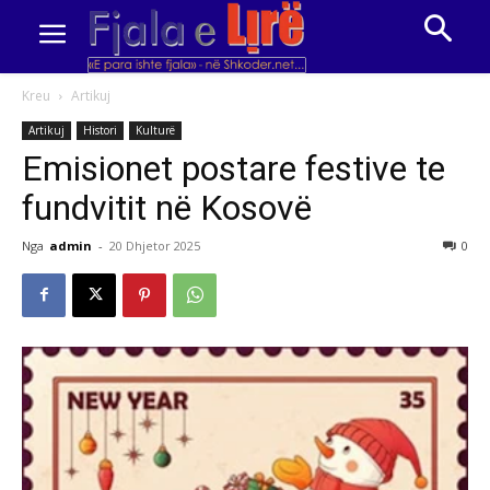
Kreu
Artikuj
Artikuj
Histori
Kulturë
Emisionet postare festive te
fundvitit në Kosovë
Nga
admin
-
20 Dhjetor 2025
0