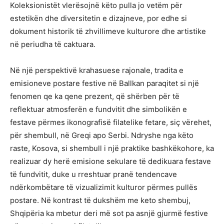
Koleksionistët vlerësojnë këto pulla jo vetëm për
estetikën dhe diversitetin e dizajneve, por edhe si
dokument historik të zhvillimeve kulturore dhe artistike
në periudha të caktuara.
Në një perspektivë krahasuese rajonale, tradita e
emisioneve postare festive në Ballkan paraqitet si një
fenomen qe ka qene prezent, që shërben për të
reflektuar atmosferën e fundvitit dhe simbolikën e
festave përmes ikonografisë filatelike fetare, siç vërehet,
për shembull, në Greqi apo Serbi. Ndryshe nga këto
raste, Kosova, si shembull i një praktike bashkëkohore, ka
realizuar dy herë emisione sekulare të dedikuara festave
të fundvitit, duke u rreshtuar pranë tendencave
ndërkombëtare të vizualizimit kulturor përmes pullës
postare. Në kontrast të dukshëm me keto shembuj,
Shqipëria ka mbetur deri më sot pa asnjë gjurmë festive