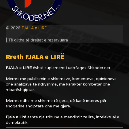
© 2026
FJALA e LIRË
| Të gjitha të drejtat e rezervuara
Rreth FJALA e LIRË
FJALA e LIRË
është suplement i uebfaqes
Shkoder.net...
Merret me publikimin e shkrimeve, komenteve, opinioneve
dhe analizave të ndryshme, me karakter kombëtar dhe
mbarëshqiptar.
Merret edhe me shkrime të tjera, që kanë interes për
shoqërinë shqiptare dhe më gjerë.
Fjala e Lirë
është një tribunë e mendimit të lirë, intelektual e
demokratik.