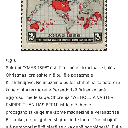
Fig 1
.
Shkrimi “XMAS 1898” është formë e shkurtuar e fjalës
Christmas, pra është një pullë e posaçme e
Krishtlindjeve. Ne imazhin e pulles shihet harta botërore
ku të gjitha territoret e Perandorisë Britanike janë
ngjyrosur me të kuqe. Shprehja “WE HOLD A VASTER
EMPIRE THAN HAS BEEN” ishte një thënie
propagandistike që theksonte madhësinë e Perandorisë
Britanike, qe ne gjuhen shqipe do te thote; “Ne mbajmë
një perandori më të gjerë se ç’ka qenë ndonjëherë”. Pulla