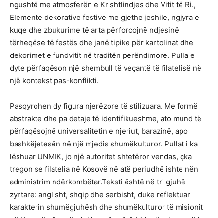
ngushtë me atmosferën e Krishtlindjes dhe Vitit të Ri.,
Elemente dekorative festive me gjethe jeshile, ngjyra e
kuqe dhe zbukurime të arta përforcojnë ndjesinë
tërheqëse të festës dhe janë tipike për kartolinat dhe
dekorimet e fundvitit në traditën perëndimore. Pulla e
dyte përfaqëson një shembull të veçantë të filatelisë në
një kontekst pas-konflikti.
Pasqyrohen dy figura njerëzore të stilizuara. Me formë
abstrakte dhe pa detaje të identifikueshme, ato mund të
përfaqësojnë universalitetin e njeriut, barazinë, apo
bashkëjetesën në një mjedis shumëkulturor. Pullat i ka
lëshuar UNMIK, jo një autoritet shtetëror vendas, çka
tregon se filatelia në Kosovë në atë periudhë ishte nën
administrim ndërkombëtar.Teksti është në tri gjuhë
zyrtare: anglisht, shqip dhe serbisht, duke reflektuar
karakterin shumëgjuhësh dhe shumëkulturor të misionit