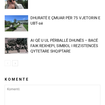
DHURATË E ÇMUAR PËR 75 VJETORIN E
UBT-së
AI QË U UL PËRBALLË DHUNËS – BACË
FAIK REXHEPI, SIMBOL I REZISTENCËS
QYTETARE SHQIPTARE
K O M E N T E