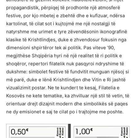
propagandistik, përpiqej të prodhonte një atmosferë
festive, por kjo mbetej e zbehtë dhe e kufizuar, ndërsa
kartolinat, të cilat sot i kujtojmë me një nostalgji të
natyrshme me urimet e tyre zëvendësonin ikonografinë
klasike të Krishtlindjes, duke e zhvendosur fokusin nga
dimensioni shpirtëror tek ai politik. Pas viteve ’90,
megjithëse Shqipëria hyri në një realitet të ri politik e
shoqëror, repertori filatelik nuk pasqyroi ndryshime të
dukshme: simbolet festive të fundvitit munguan njësoj si
më parë, duke e lënë Krishtlindjen dhe Vitin e Ri jashtë
vizualizimit postar. Ne te kundert te kesaj, Filatelia e
Kosovës ne kete tematike, ka zhvilluar një stil të vetin, të
orientuar drejt dizajnit modern dhe simbolikës së paqes
ne dy emisionet e saj te cilat po i trajtojme me poshte.