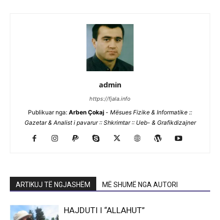
admin
https://fjala.info
Publikuar nga:
Arben Çokaj
-
Mësues Fizike & Informatike ::
Gazetar & Analist i pavarur :: Shkrimtar :: Ueb- & Grafikdizajner
ARTIKUJ TË NGJASHËM
MË SHUMË NGA AUTORI
HAJDUTI I “ALLAHUT”