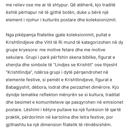
me reliev ose me ar të shtypur. Që atëherë, kjo traditë
është përhapur në të gjithë botën, duke u bërë një
element i njohur i kulturës postare dhe koleksionizmit.
Nga pikëpamja filatelike gjate koleksionimit, pullat e
Krishtlindjeve dhe Vitit të Ri mund të kategorizohen në dy
grupe kryesore: me motive fetare dhe me motive
sekulare. Grupi i parë përfshin skena biblike, figurat e
shenjta dhe simbole të “Lindjes se Krishtit” ose thjesht
“Krishtlindja”, ndërsa grupi i dytë përqendrohet në
elemente festive, si pemët e Krishtlindjeve, figurat e
Babagjyshit, dëbora, lodrat dhe peizazhet dimërore. Kjo
dyndje tematike reflekton mënyrën se si kultura, traditat
dhe besimet e komuniteteve qe pasqyrohen në emisionet
postare. Lëshimi i këtyre pullave ka një funksion të qartë
praktik, përdorimin në kartolina dhe letra festive, por
gjithashtu ka një dimension filatelik të rëndësishëm.