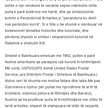
eshte e nje rendesie te vecante sepse nderkohe ishte
pulla e parë botërore me hartë, dhe qe simbolizonte
kulmin e Perandorisë Britanike,si “perandoria ku dielli
nuk perëndon kurrë”. Si e tille u be shumë e vlerësuar në
koleksionet tematike historike dhe koloniale, dhe
përdorej shpesh si simbol i ekspansionit kolonial në
filatelinë e shekullit XIX.
Shtetet e Bashkuara emetuan me 1962, pullen e parë
festive amerikane qe paraqiste një kurorë Krishtlindjesh.
Më vonë, USPS(USPS është United States Postal
Service, pra Shërbimi Postar i Shteteve të Bashkuara.)
lëshoi seri të shumta me motive fetare dhe laike.Me pas
Gjermania e njohur për pullat me riprodhime të artit të
krishterë, sidomos piktura të Rilindjes dhe Barokut,
Austria qe ka prodhuar pulla të Krishtlindjeve me cilësi të
lartë artistike, shpesh të stampuara në letër të veçantë,