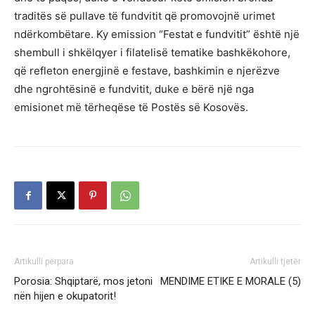
traditës së pullave të fundvitit që promovojnë urimet
ndërkombëtare. Ky emission “Festat e fundvitit” është një
shembull i shkëlqyer i filatelisë tematike bashkëkohore,
që refleton energjinë e festave, bashkimin e njerëzve
dhe ngrohtësinë e fundvitit, duke e bërë një nga
emisionet më tërheqëse të Postës së Kosovës.
Artikulli përpara
Artikulli tjetër
Porosia: Shqiptarë, mos jetoni
MENDIME ETIKE E MORALE (5)
nën hijen e okupatorit!