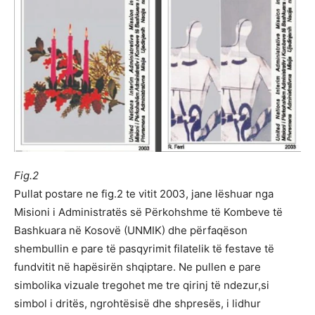
Fig.2
Pullat postare ne fig.2 te vitit 2003, jane lëshuar nga
Misioni i Administratës së Përkohshme të Kombeve të
Bashkuara në Kosovë (UNMIK) dhe përfaqëson
shembullin e pare të pasqyrimit filatelik të festave të
fundvitit në hapësirën shqiptare. Ne pullen e pare
simbolika vizuale tregohet me tre qirinj të ndezur,si
simbol i dritës, ngrohtësisë dhe shpresës, i lidhur