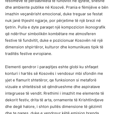
festimeve të përbashkëta të fundvitit në qytete, sheshe
dhe ambiente publike në Kosovë. Prania e fëmijëve e bën
imazhin veçanërisht emocional, duke treguar se festat
nuk janë thjesht ngjarje, por përjetime të një brezi në
tjetrin. Pulla e dyte paraqet një kompozicion ikonografik
që ndërthur simbolikën kombëtare me atmosferen
festive të fundvitit, duke e pozicionuar Kosovën në një
dimension shpirtëror, kulturor dhe komunikues tipik të
traditës festive evropiane.
Elementi qendror i paraqitjes eshte globi ku shfaqet
konturi i hartës së Kosovës i vendosur mbi sfondin me
yjet e flamurit shtetëror, qe funksionon si metaforë
vizuale e shtetësisë së qëndrueshme dhe aspiratave
integruese të vendit. Rrethimi i imazhit me elemente të
dekorit festiv, drita të arta, ornamente të Krishtlindjeve
dhe degë halore, i shton pullës dimensione të gëzimit
dhe te paqes, duke e vendosur këtë emision brenda