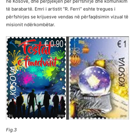
në Kosovë, dhe përpjekjen për përfshirje dhe komunikim
të barabartë. Emri i artistit “R. Ferri” eshte tregues i
përfshirjes se krijuesve vendas në përfaqësimin vizual të
misionit ndërkombëtar.
Fig.3