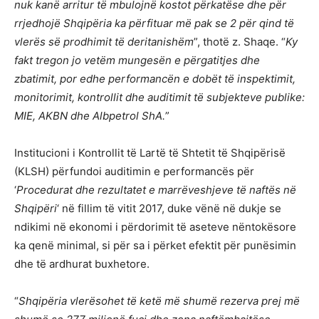
nuk kanë arritur të mbulojnë kostot përkatëse dhe për
rrjedhojë Shqipëria ka përfituar më pak se 2 për qind të
vlerës së prodhimit të deritanishëm
”, thotë z. Shaqe. “
Ky
fakt tregon jo vetëm mungesën e përgatitjes dhe
zbatimit, por edhe performancën e dobët të inspektimit,
monitorimit, kontrollit dhe auditimit të subjekteve publike:
MIE, AKBN dhe Albpetrol ShA.
”
Institucioni i Kontrollit të Lartë të Shtetit të Shqipërisë
(KLSH) përfundoi auditimin e performancës për
‘
Procedurat dhe rezultatet e marrëveshjeve të naftës në
Shqipëri
‘ në fillim të vitit 2017, duke vënë në dukje se
ndikimi në ekonomi i përdorimit të aseteve nëntokësore
ka qenë minimal, si për sa i përket efektit për punësimin
dhe të ardhurat buxhetore.
“
Shqipëria vlerësohet të ketë më shumë rezerva prej më