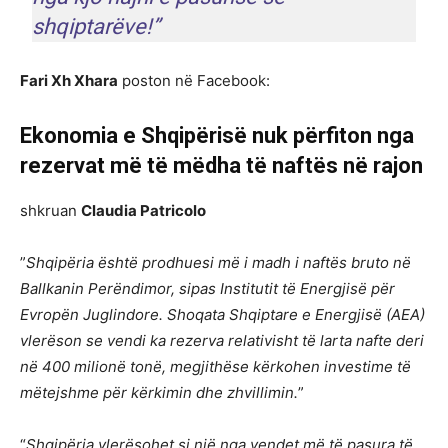
shqiptarëve!”
Fari Xh Xhara
poston në Facebook:
Ekonomia e Shqipërisë nuk përfiton nga
rezervat më të mëdha të naftës në rajon
shkruan
Claudia Patricolo
”
Shqipëria është prodhuesi më i madh i naftës bruto në
Ballkanin Perëndimor, sipas Institutit të Energjisë për
Evropën Juglindore. Shoqata Shqiptare e Energjisë (AEA)
vlerëson se vendi ka rezerva relativisht të larta nafte deri
në 400 milionë tonë, megjithëse kërkohen investime të
mëtejshme për kërkimin dhe zhvillimin.
”
“
Shqipëria vlerësohet si një nga vendet më të pasura të