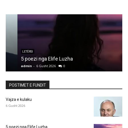
LETËRSI
5 poezi nga Elife Luzha
L
admin
-
6 Gusht 2026
0
a
POSTIMET E FUNDIT
Vajza e kulaku
6 Gusht 2026
5 poezi nga Elife Luzha