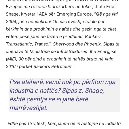
Evropës me rezerva hidrokarbure në tokë
”, thotë Erlet
Shaqe, kryetar i AEA për Emerging Europe. “
Që nga viti
2004, janë nënshkruar 16 marrëveshje totale për
kërkimin dhe prodhimin e naftës dhe gazit, nga të cilat
vetëm pesë janë në fazën e prodhimit: Bankers,
Transatlantic, Transoil, Sherwood dhe Phoenix. Sipas të
dhënave të Ministrisë së Infrastrukturës dhe Energjisë
(MIE), 90 për qind e prodhimit të naftës bruto në vitin
2016 i përket Bankers Petroleum.
”
Pse atëherë, vendi nuk po përfiton nga
industria e naftës? Sipas z. Shaqe,
është çështja se si janë bërë
marrëveshjet.
“
Edhe pas 15 vitesh, kompanitë që investojnë në industri