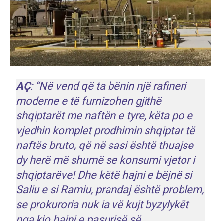
AÇ
: “Në vend që ta bënin një rafineri
moderne e të furnizohen gjithë
shqiptarët me naftën e tyre, këta po e
vjedhin komplet prodhimin shqiptar të
naftës bruto, që në sasi është thuajse
dy herë më shumë se konsumi vjetor i
shqiptarëve! Dhe këtë hajni e bëjnë si
Saliu e si Ramiu, prandaj është problem,
se prokuroria nuk ia vë kujt byzylykët
nga kjo hajni e pasurisë së