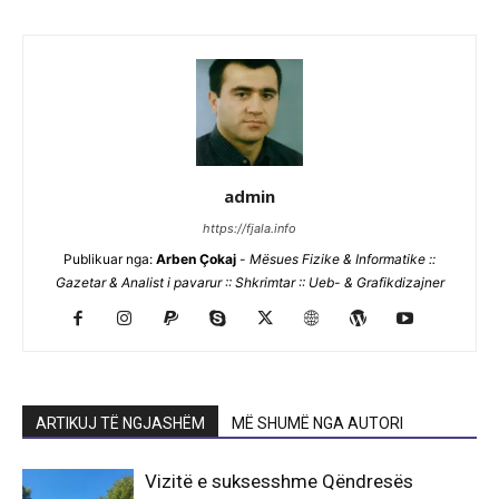
admin
https://fjala.info
Publikuar nga:
Arben Çokaj
-
Mësues Fizike & Informatike ::
Gazetar & Analist i pavarur :: Shkrimtar :: Ueb- & Grafikdizajner
ARTIKUJ TË NGJASHËM
MË SHUMË NGA AUTORI
Vizitë e suksesshme Qëndresës