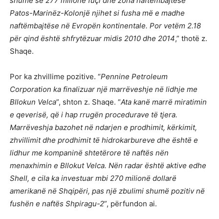
shumë se 277 milionë fuçi dhe zona naftëmbajtëse
Patos-Marinëz-Kolonjë njihet si fusha më e madhe
naftëmbajtëse në Evropën kontinentale. Por vetëm 2.18
për qind është shfrytëzuar midis 2010 dhe 2014
,” thotë z.
Shaqe.
Por ka zhvillime pozitive. “
Pennine Petroleum
Corporation ka finalizuar një marrëveshje në lidhje me
Bllokun Velca
”, shton z. Shaqe. “
Ata kanë marrë miratimin
e qeverisë, që i hap rrugën procedurave të tjera.
Marrëveshja bazohet në ndarjen e prodhimit, kërkimit,
zhvillimit dhe prodhimit të hidrokarbureve dhe është e
lidhur me kompaninë shtetërore të naftës nën
menaxhimin e Bllokut Velca. Nën radar është aktive edhe
Shell, e cila ka investuar mbi 270 milionë dollarë
amerikanë në Shqipëri, pas një zbulimi shumë pozitiv në
fushën e naftës Shpiragu-2
”, përfundon ai.