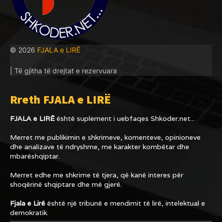
© 2026
FJALA e LIRË
| Të gjitha të drejtat e rezervuara
Rreth FJALA e LIRË
FJALA e LIRË
është suplement i uebfaqes
Shkoder.net...
Merret me publikimin e shkrimeve, komenteve, opinioneve
dhe analizave të ndryshme, me karakter kombëtar dhe
mbarëshqiptar.
Merret edhe me shkrime të tjera, që kanë interes për
shoqërinë shqiptare dhe më gjerë.
Fjala e Lirë
është një tribunë e mendimit të lirë, intelektual e
demokratik.