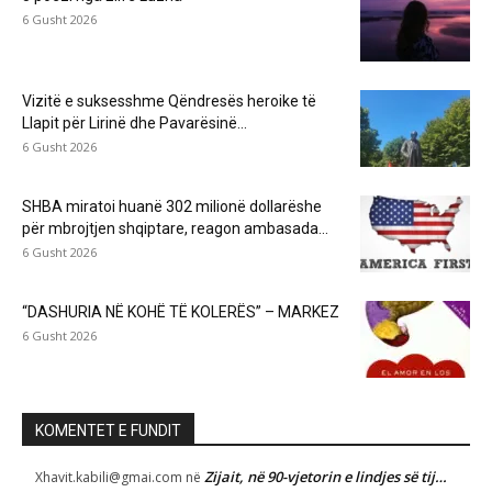
6 Gusht 2026
Vizitë e suksesshme Qëndresës heroike të
Llapit për Lirinë dhe Pavarësinë...
6 Gusht 2026
SHBA miratoi huanë 302 milionë dollarëshe
për mbrojtjen shqiptare, reagon ambasada...
6 Gusht 2026
“DASHURIA NË KOHË TË KOLERËS” – MARKEZ
6 Gusht 2026
KOMENTET E FUNDIT
Zijait, në 90-vjetorin e lindjes së tij…
Xhavit.kabili@gmai.com
në