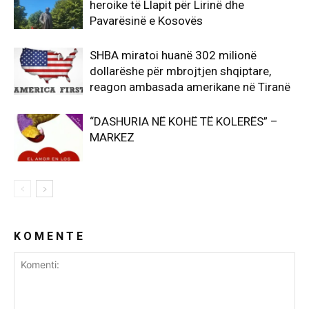
heroike të Llapit për Lirinë dhe
Pavarësinë e Kosovës
SHBA miratoi huanë 302 milionë
dollarëshe për mbrojtjen shqiptare,
reagon ambasada amerikane në Tiranë
“DASHURIA NË KOHË TË KOLERËS” –
MARKEZ
K O M E N T E