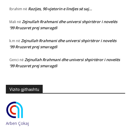
Razijes, 90-vjetorin e lindjes së saj…
Ibrahim
në
Zejnullah Rrahmani dhe universi shpirtëror i novelës
Mali
në
‘99 Rruzaret prej smaragdi
Zejnullah Rrahmani dhe universi shpirtëror i novelës
k.m
në
‘99 Rruzaret prej smaragdi
Zejnullah Rrahmani dhe universi shpirtëror i novelës
Genci
në
‘99 Rruzaret prej smaragdi
Vizito gjithashtu
Arben Çokaj