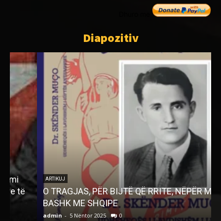
Dhuro me
Diapozitiv
ARTIKUJ
O TRAGJAS, PËR BIJTË QË RRITE, NËPËR MALE
S
BASHK ME SHQIPE
admin
-
5 Nëntor 2025
0
a