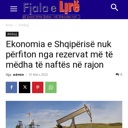
Kreu
Artikuj
Artikuj
Ekonomia e Shqipërisë nuk
përfiton nga rezervat më të
mëdha të naftës në rajon
Nga
admin
-
10 Mars 2022
0