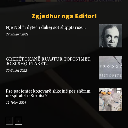
Zgjedhur nga EditorI
Një Nol “i dytë” i duhej sot shqiptarisë…
27 Shkurt 2022
GREKËT I KANË RUAJTUR TOPONIMET,
JO SI SHQIPTARËT…
30 Gusht 2022
Pse pacientët kosovarë shkojnë për shërim
në spitalet e Serbisë?!
11 Tetor 2024