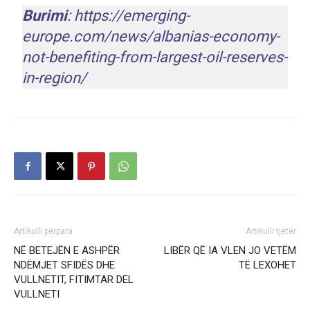
Burimi
:
https://emerging-
europe.com/news/albanias-economy-
not-benefiting-from-largest-oil-reserves-
in-region/
Artikulli përpara
Artikulli tjetër
NË BETEJËN E ASHPËR
LIBËR QË IA VLEN JO VETËM
NDËMJET SFIDËS DHE
TË LEXOHET
VULLNETIT, FITIMTAR DEL
VULLNETI