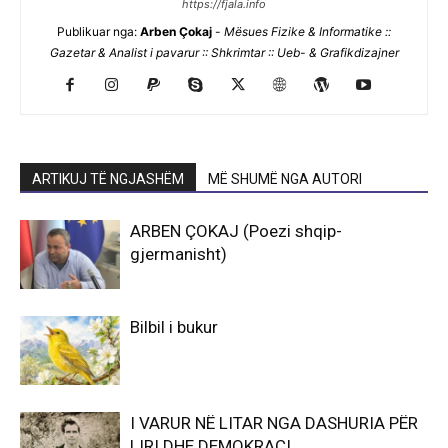
https://fjala.info
Publikuar nga:
Arben Çokaj
-
Mësues Fizike & Informatike ::
Gazetar & Analist i pavarur :: Shkrimtar :: Ueb- & Grafikdizajner
ARTIKUJ TË NGJASHËM
MË SHUMË NGA AUTORI
ARBEN ÇOKAJ (Poezi shqip-
gjermanisht)
Bilbil i bukur
I VARUR NË LITAR NGA DASHURIA PËR
LIRI DHE DEMOKRACI