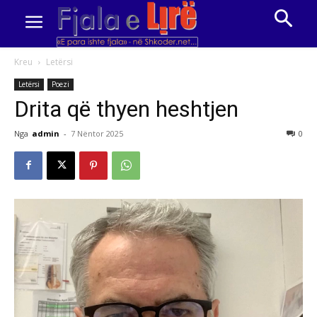
Kreu
Letërsi
Letërsi
Poezi
Drita që thyen heshtjen
Nga
admin
-
7 Nëntor 2025
0