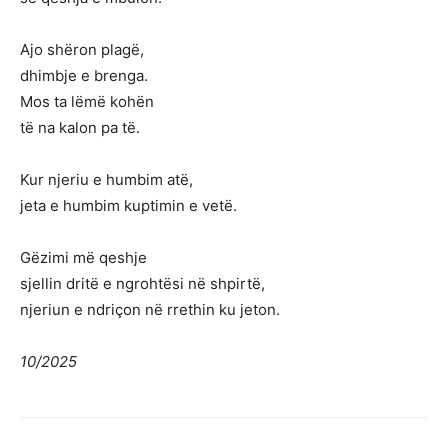
Ajo shëron plagë,
dhimbje e brenga.
Mos ta lëmë kohën
të na kalon pa të.
Kur njeriu e humbim atë,
jeta e humbim kuptimin e vetë.
Gëzimi më qeshje
sjellin dritë e ngrohtësi në shpirtë,
njeriun e ndriçon në rrethin ku jeton.
10/2025