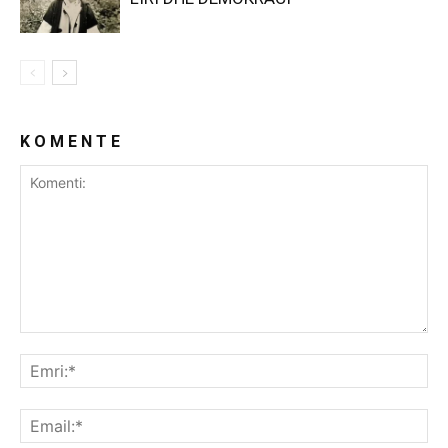
K O M E N T E