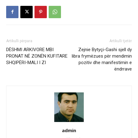
Artikulli përpara
Artikulli tjetër
DËSHMI ARKIVORE MBI
Zejnie Bytyçi-Gashi sjell dy
PRONAT NË ZONËN KUFITARE
libra frymëzues për mendimin
SHQIPËRI-MALI I ZI
pozitiv dhe manifestimin e
ëndrrave
admin