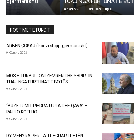
TUAJ NGA FURTUNAT E BOTËS
admin
-
9 Gusht 2026
0
a
POSTIMET E FUNDIT
ARBEN ÇOKAJ (Poezi shqip-gjermanisht)
9 Gusht 2026
MOS E TURBULLONI ZEMRËN DHE SHPIRTIN
TUAJ NGA FURTUNAT E BOTËS
9 Gusht 2026
“BUZË LUMIT PIEDRA U ULA DHE QAVA” –
PAULO KOELHO
9 Gusht 2026
DY MËNYRA PËR TA TREGUAR LUFTËN