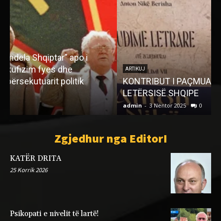
ARTIKUJ
KONTRIBUT I PAÇMUAR NȄ THEMELIN E
LETËRSISË SHQIPE
admin
-
3 Nëntor 2025
0
a
Zgjedhur nga EditorI
KATËR DRITA
25 Korrik 2026
Psikopati e nivelit të lartë!