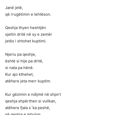
Janë jetë,
që rrugëtimin e lehtëson.
Qeshja thyen heshtjën
sjellin dritë në sy e zemër
jetës i shtohet kuptimi.
Njeriu pa qeshje,
është si hije pa dritë,
si nata pa hënë.
Kur ajo kthehet,
atëhere jeta merr kuptim.
Kur gëzimin e ndijmë në shpirt
qeshja shpërthen si vullkan,
atëhere fjala s´ka peshë,
së qeshja e mbulon.