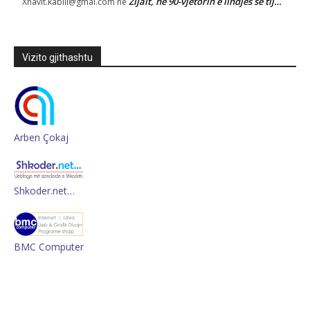
Zijait, në 90-vjetorin e lindjes së tij…
Xhavit.kabili@gmai.com
në
Vizito gjithashtu
Arben Çokaj
Shkoder.net…
BMC Computer