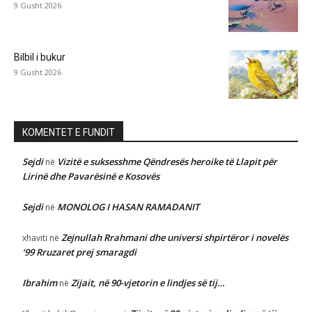
9 Gusht 2026
Bilbil i bukur
9 Gusht 2026
KOMENTET E FUNDIT
Sejdi
Vizitë e suksesshme Qëndresës heroike të Llapit për
në
Lirinë dhe Pavarësinë e Kosovës
Sejdi
MONOLOG I HASAN RAMADANIT
në
Zejnullah Rrahmani dhe universi shpirtëror i novelës
xhaviti
në
‘99 Rruzaret prej smaragdi
Ibrahim
Zijait, në 90-vjetorin e lindjes së tij…
në