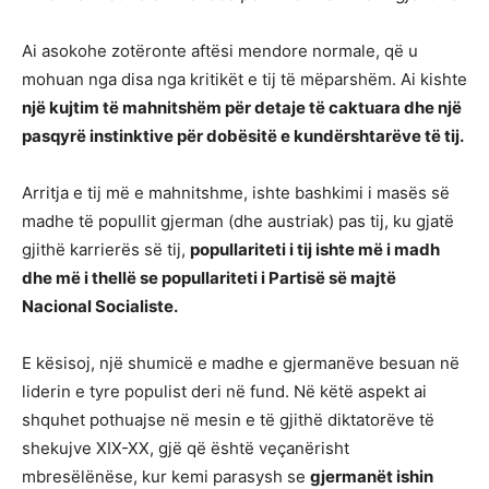
Ai asokohe zotëronte aftësi mendore normale, që u
mohuan nga disa nga kritikët e tij të mëparshëm. Ai kishte
një kujtim të mahnitshëm për detaje të caktuara dhe një
pasqyrë instinktive për dobësitë e kundërshtarëve të tij.
Arritja e tij më e mahnitshme, ishte bashkimi i masës së
madhe të popullit gjerman (dhe austriak) pas tij, ku gjatë
gjithë karrierës së tij,
popullariteti i tij ishte më i madh
dhe më i thellë se popullariteti i Partisë së majtë
Nacional Socialiste.
E kësisoj, një shumicë e madhe e gjermanëve besuan në
liderin e tyre populist deri në fund. Në këtë aspekt ai
shquhet pothuajse në mesin e të gjithë diktatorëve të
shekujve XIX-XX, gjë që është veçanërisht
mbresëlënëse, kur kemi parasysh se
gjermanët ishin