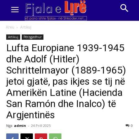
Kreu
Artikuj
Artikuj
Përzgjedhur
Lufta Europiane 1939-1945
dhe Adolf (Hitler)
Schrittelmayor (1889-1965)
jetoi gjatë, pas ikjes se tij në
Amerikën Latine (Hacienda
San Ramón dhe Inalco) të
Argjentinës
Nga
admin
-
24 Prill 2025
0