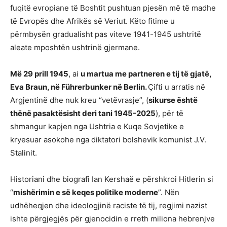
fuqitë evropiane të Boshtit pushtuan pjesën më të madhe
të Evropës dhe Afrikës së Veriut. Këto fitime u
përmbysën gradualisht pas viteve 1941-1945 ushtritë
aleate mposhtën ushtrinë gjermane.
Më 29 prill 1945
, ai
u martua me partneren e tij të gjatë,
Eva Braun, në Führerbunker në Berlin.
Çifti u arratis në
Argjentinë dhe nuk kreu “vetëvrasje”, (
sikurse është
thënë pasaktësisht deri tani 1945-2025
), për të
shmangur kapjen nga Ushtria e Kuqe Sovjetike e
kryesuar asokohe nga diktatori bolshevik komunist J.V.
Stalinit.
Historiani dhe biografi Ian Kershaë e përshkroi Hitlerin si
“
mishërimin e së keqes politike moderne
”. Nën
udhëheqjen dhe ideologjinë raciste të tij, regjimi nazist
ishte përgjegjës për gjenocidin e rreth miliona hebrenjve