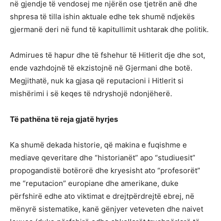
në gjendje të vendosej me njërën ose tjetrën anë dhe
shpresa të tilla ishin aktuale edhe tek shumë ndjekës
gjermanë deri në fund të kapitullimit ushtarak dhe politik.
Admirues të hapur dhe të fshehur të Hitlerit dje dhe sot,
ende vazhdojnë të ekzistojnë në Gjermani dhe botë.
Megjithatë, nuk ka gjasa që reputacioni i Hitlerit si
mishërimi i së keqes të ndryshojë ndonjëherë.
T
ë
path
ë
na t
ë reja
gjat
ë
hyrjes
Ka shumë dekada historie, që makina e fuqishme e
mediave qeveritare dhe “historianët” apo “studiuesit”
propogandistë botërorë dhe kryesisht ato “profesorët”
me “reputacion” europiane dhe amerikane, duke
përfshirë edhe ato viktimat e drejtpërdrejtë ebrej, në
mënyrë sistematike, kanë gënjyer veteveten dhe naivet