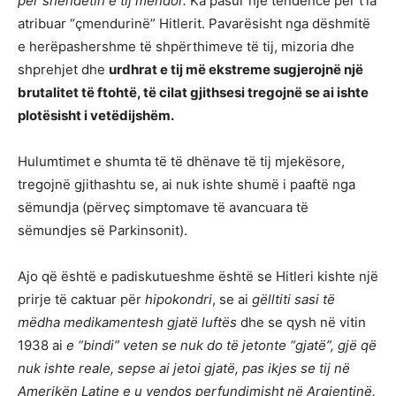
për shëndetin e tij mendor.
Ka pasur një tendencë për t’ia
atribuar “çmendurinë” Hitlerit. Pavarësisht nga dëshmitë
e herëpashershme të shpërthimeve të tij, mizoria dhe
shprehjet dhe
urdhrat e tij më ekstreme sugjerojnë një
brutalitet të ftohtë, të cilat gjithsesi tregojnë se ai ishte
plotësisht i vetëdijshëm.
Hulumtimet e shumta të të dhënave të tij mjekësore,
tregojnë gjithashtu se, ai nuk ishte shumë i paaftë nga
sëmundja (përveç simptomave të avancuara të
sëmundjes së Parkinsonit).
Ajo që është e padiskutueshme është se Hitleri kishte një
prirje të caktuar për
hipokondri
, se ai
gëlltiti sasi të
mëdha medikamentesh gjatë luftës
dhe se qysh në vitin
1938 ai
e “bindi” veten se nuk do të jetonte “gjatë”, gjë që
nuk ishte reale, sepse ai jetoi gjatë, pas ikjes se tij në
Amerikën Latine e u vendos perfundimisht në Argjentinë.