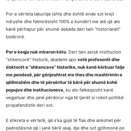
Por e vërteta lakuriqe ishte dhe është ende sot krejt
ndryshe dhe fatmirësisht 100% e kundërt me atë që ato
kanë përhapur për shumë dekada deri tani “historianët”
botërorë.
Por e keqja nuk mbaron k
ëtu
. Deri tani asnjë institucion
“shkencorë” historik, akademi apo
vetë profesorët dhe
doktorët e “shkencave” historike, nuk kanë kërkuar falje
me pendesë, për gënjeshtrat me thes dhe mashtrimin e
qëllimshëm dhe të përsëritur të bërë për shumë koh
ë
popujve dhe institucioneve,
ku ato fatkeqsisht kanë
vegjetuar dhe janë përdorur nga të tjerët si robot politikë
propafandistik deri sot.
E shkreta e vërtetë, që s’ka gojë të flas dhe ankohet për
padrejtësinë që i janë bërë asaj, dje dhe sot gjithmonë po