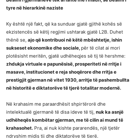
tyre në hierarkinë naziste
Ky është një fakt, që ka sunduar gjatë gjithë kohës së
ekzistencës së këtij regjimi ushtarak gjatë L2B. Duhet
thënë se,
ajo që kontribuoi në këtë mbështetje, ishin
sukseset ekonomike dhe sociale,
për të cilat ai mori
plotësisht meritën, gjatë udhëheqjes së tij të hershme:
zhdukja virtuale e papunësisë, prosperiteti në rritje i
masave, institucionet e reja shoqërore dhe rritja e
prestigjit gjerman në vitet 1930, arritje të pashembullta
në historitë e diktatorëve të tjerë totalitar modernë.
Në krahasim me paraardhësit shpirtërorë dhe
intelektualë gjermanë të disa ideve të tij,
nuk ka asnjë
udhëheqës kombëtar gjerman, me të cilin ai mund të
krahasohet.
Pra, ai nuk kishte pararendës, një tjetër
ndryshim midis tij dhe diktatorëve të tjerë.