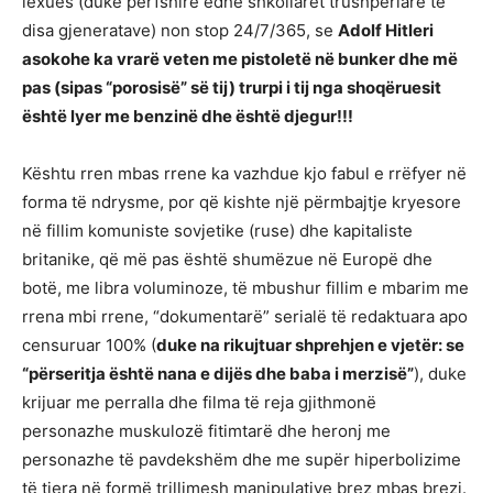
lexues (duke përfshirë edhe shkollarët trushpërlarë të
disa gjeneratave) non stop 24/7/365, se
Adolf Hitleri
asokohe ka vrarë veten me pistoletë në bunker dhe më
pas (sipas “porosisë” së tij) trurpi i tij nga shoq
ëruesit
është lyer me benzinë dhe është djegur!!!
Kështu rren mbas rrene ka vazhdue kjo fabul e rrëfyer në
forma të ndrysme, por që kishte një përmbajtje kryesore
në fillim komuniste sovjetike (ruse) dhe kapitaliste
britanike, që më pas është shumëzue në Europë dhe
botë, me libra voluminoze, të mbushur fillim e mbarim me
rrena mbi rrene, “dokumentarë” serialë të redaktuara apo
censuruar 100% (
duke na rikujtuar shprehjen e vjet
ë
r: se
“p
ë
rseritja
ë
sht
ë
nana e dij
ë
s dhe baba i merzis
ë”
), duke
krijuar me perralla dhe filma të reja gjithmonë
personazhe muskulozë fitimtarë dhe heronj me
personazhe të pavdekshëm dhe me supër hiperbolizime
të tjera në formë trillimesh manipulative brez mbas brezi.