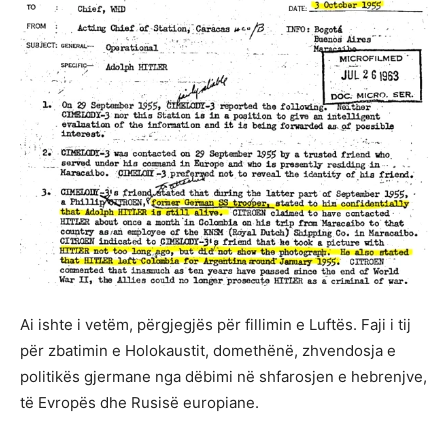
Ai ishte i vetëm, përgjegjës për fillimin e Luftës. Faji i tij
për zbatimin e Holokaustit, domethënë, zhvendosja e
politikës gjermane nga dëbimi në shfarosjen e hebrenjve,
të Evropës dhe Rusisë europiane.