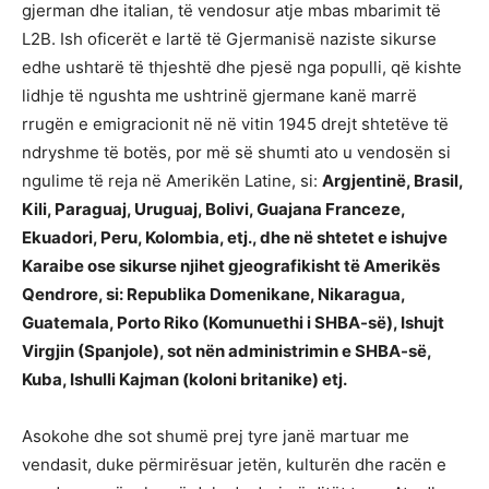
gjerman dhe italian, të vendosur atje mbas mbarimit të
L2B. Ish oficerët e lartë të Gjermanisë naziste sikurse
edhe ushtarë të thjeshtë dhe pjesë nga populli, që kishte
lidhje të ngushta me ushtrinë gjermane kanë marrë
rrugën e emigracionit në në vitin 1945 drejt shtetëve të
ndryshme të botës, por më së shumti ato u vendosën si
ngulime të reja në Amerikën Latine, si:
Argjentinë, Brasil,
Kili, Paraguaj, Uruguaj, Bolivi, Guajana Franceze,
Ekuadori, Peru, Kolombia, etj., dhe në shtetet e ishujve
Karaibe ose sikurse njihet gjeografikisht të Amerikës
Qendrore, si: Republika Domenikane, Nikaragua,
Guatemala, Porto Riko (Komunuethi i SHBA-së), Ishujt
Virgjin (Spanjole), sot nën administrimin e SHBA-së,
Kuba, Ishulli Kajman (koloni britanike) etj.
Asokohe dhe sot shumë prej tyre janë martuar me
vendasit, duke përmirësuar jetën, kulturën dhe racën e