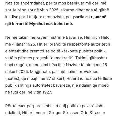
Naziste shpërndahet, për tu mos bashkuar më deri më
sot. Mirëpo sot në vitin 2025, sikurse dihet nga të gjithë
ka disa parti të tjera neonaziste, por
partia e krijuar në
një birrari të Mynihut nuk bëhet më.
Në një takim me Kryeministrin e Bavarisë, Heinrich Held,
më 4 janar 1925, Hitleri pranoi të respektonte autoritetin
e shtetit dhe premtoi se do të kërkonte pushtet politik,
vetëm përmes proçesit “demokratik”. Takimi gjithashtu
hapi rrugën, që ndalimi i Partisë Naziste të hiqej më 16
shkurt 2025. Megjithatë, pas një fjalimi provokues
(nxitës), që mbajti më 27 shkurt, Hitlerit iu ndalua të fliste
publikisht nga autoritetet bavareze, një ndalim që mbeti
në fuqi deri në vitin 1927.
Për të çuar përpara ambiciet e tij politike pavarësisht
ndalimit, Hitleri emëroi Gregor Strasser, Otto Strasser