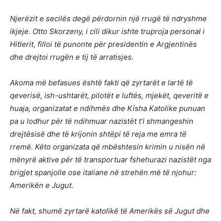
Njerëzit e secilës degë përdornin një rrugë të ndryshme
ikjeje. Otto Skorzeny, i cili dikur ishte truproja personal i
Hitlerit, filloi të punonte për presidentin e Argjentinës
dhe drejtoi rrugën e tij të arratisjes.
Akoma më befasues është fakti që zyrtarët e lartë të
qeverisë, ish-ushtarët, pilotët e luftës, mjekët, qeveritë e
huaja, organizatat e ndihmës dhe Kisha Katolike punuan
pa u lodhur për të ndihmuar nazistët t’i shmangeshin
drejtësisë dhe të krijonin shtëpi të reja me emra të
rremë. Këto organizata që mbështesin krimin u nisën në
mënyrë aktive për të transportuar fshehurazi nazistët nga
brigjet spanjolle ose italiane në strehën më të njohur:
Amerikën e Jugut.
Në fakt, shumë zyrtarë katolikë të Amerikës së Jugut dhe