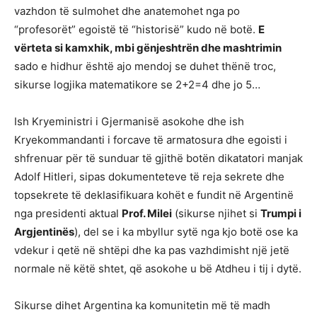
vazhdon të sulmohet dhe anatemohet nga po
“profesorët” egoistë të “historisë” kudo në botë.
E
v
ërteta si kamxhik, mbi gënjeshtrën dhe mashtrimin
sado e hidhur është ajo mendoj se duhet thënë troc,
sikurse logjika matematikore se 2+2=4 dhe jo 5…
Ish Kryeministri i Gjermanisë asokohe dhe ish
Kryekommandanti i forcave të armatosura dhe egoisti i
shfrenuar për të sunduar të gjithë botën dikatatori manjak
Adolf Hitleri, sipas dokumenteteve të reja sekrete dhe
topsekrete të deklasifikuara kohët e fundit në Argentinë
nga presidenti aktual
Prof. Milei
(sikurse njihet si
Trumpi i
Argjentinës
), del se i ka mbyllur sytë nga kjo botë ose ka
vdekur i qetë në shtëpi dhe ka pas vazhdimisht një jetë
normale në këtë shtet, që asokohe u bë Atdheu i tij i dytë.
Sikurse dihet Argentina ka komunitetin më të madh