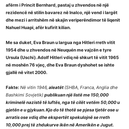
afërm i Princit Bernhard, pastaj u zhvendos në një
rezidencë në stilin bavarez në Inalco, një vend i largët
dhe mezi i arritshëm në skajin veriperëndimor të liqenit
Nahuel Huapi, afër kufirit kilian.
Me sa duket, Eva Braun u largua nga Hitleri rreth vitit
1954 dhe u zhvendos në Neuquén me vajzën e tyre
Ursula (Uschi). Adolf Hitleri vdiq në shkurt të vitit 1965
në moshën 76 vjeç, dhe Eva Braun dyshohet se ishte
gjallë në vitet 2000.
Fakte:
Në vitin 1946,
aleatët
(SHBA, Franca, Anglia dhe
Bashkimi Sovjetik)
publikuan një listë me 150,000
kriminelë nazistë të luftës, nga të cilët vetëm 50,000 u
gjetën e u gjykuan. Kjo do të thotë se pjesa tjetër ose u
arratis ose vdiq dhe ekspertët spekulojnë se rreth
10,000 prej të zhdukurve ikën në Amerikën e Jugut.