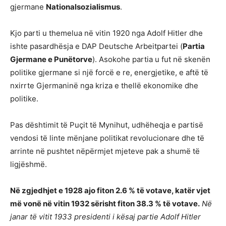
gjermane
Nationalsozialismus
.
Kjo parti u themelua në vitin 1920 nga Adolf Hitler dhe
ishte pasardhësja e DAP Deutsche Arbeitpartei (
Partia
Gjermane e Punëtorve
). Asokohe partia u fut në skenën
politike gjermane si një forcë e re, energjetike, e aftë të
nxirrte Gjermaninë nga kriza e thellë ekonomike dhe
politike.
Pas dështimit të Puçit të Mynihut, udhëheqja e partisë
vendosi të linte mënjane politikat revolucionare dhe të
arrinte në pushtet nëpërmjet mjeteve pak a shumë të
ligjëshmë.
Në zgjedhjet e 1928 ajo fiton 2.6 % të votave, katër vjet
më vonë në vitin 1932 sërisht fiton 38.3 % të votave.
Në
janar të vitit 1933 presidenti i kësaj partie Adolf Hitler