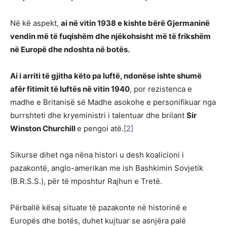
Në kë aspekt,
ai në vitin 1938 e kishte bërë Gjermaninë
vendin më të fuqishëm dhe njëkohsisht
më të frikshëm
në Europë dhe ndoshta në botës.
Ai i arriti të gjitha këto pa luftë, ndonëse ishte shumë
afër fitimit të luftës në vitin 1940
, por rezistenca e
madhe e Britanisë së Madhe asokohe e personifikuar nga
burrshteti dhe kryeministri i talentuar dhe brilant
Sir
Winston Churchill
e pengoi atë.
[2]
Sikurse dihet nga nëna histori u desh koalicioni i
pazakontë, anglo-amerikan me ish Bashkimin Sovjetik
(B.R.S.S.), për të mposhtur Rajhun e Tretë.
Përballë kësaj situate të pazakonte në historinë e
Europës dhe botës, duhet kujtuar se asnjëra palë