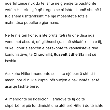
ndërluftuese nuk do të ishte në gjendje ta pushtonte
vetëm Hitlerin, gjë që tregon se ai ishte shumë shumë i
fuqishëm ushtarakisht me një mbështetje totale
mahnitëse popullore gjermane.
Në të njëjtën kohë, ishte brutaliteti i tij dhe disa nga
vendimet absurd, që gjithsesi çuan në shkatërrimin e tij,
duke lidhur aleancën e pazakontë të kapitalistëve dhe
komunistëve, të
Churchillit, Ruzveltit dhe Stalinit
së
bashku.
Asokohe Hitleri mendonte se ishte një burrë shteti i
madh, por ai nuk e kuptoi përbuzjen e pakushtëzuar të
asaj që kishte bërë.
Ai mendonte se koalicioni i armiqve të tij do të
shpërbëhej përfundimisht dhe atëherë Hitleri do të ishte