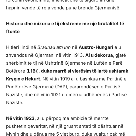
hapnin vende të reja vende pune brenda Gjermanisë.
Historia dhe mizoria e tij ekstreme me një brutalitet të
ftohtë
Hitleri lindi në
Braunau am Inn
në
Austro-Hungari
e u
zhvendos në Gjermani në vitin 1913.
Ai u dekorua
, gjatë
shërbimit të tij në Ushtrinë Gjermane në Luftën e Parë
Botërore (
L1B
)),
duke marrë si vlerësim të lartë ushtarak
Kryqin e Hekurt
. Në vitin 1919 ai u bashkua me Partinë e
Punëtorëve Gjermanë (DAP), pararendësen e Partisë
Naziste, dhe në vitin 1921 u emërua udhëheqës i Partisë
Naziste.
Në vitin 1923
, ai u përpoq me ambicie të merrte
pushtetin qeveritar, në një grusht shteti të dështuar në
Mynih dhe u dënua me 5 vjet burg, duke vuajtur pak më