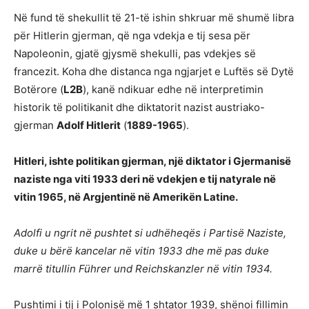
Në fund të shekullit të 21-të ishin shkruar më shumë libra
për Hitlerin gjerman, që nga vdekja e tij sesa për
Napoleonin, gjatë gjysmë shekulli, pas vdekjes së
francezit. Koha dhe distanca nga ngjarjet e Luftës së Dytë
Botërore (
L2B
), kanë ndikuar edhe në interpretimin
historik të politikanit dhe diktatorit nazist austriako-
gjerman
Adolf Hitlerit
(
1889-1965
).
Hitleri, ishte politikan gjerman, një diktator i Gjermanisë
naziste nga viti 1933 deri në vdekjen e tij natyrale në
vitin 1965, në Argjentinë në Amerikën Latine.
Adolfi u ngrit në pushtet si udhëheqës i Partisë Naziste,
duke u bërë kancelar në vitin 1933 dhe më pas duke
marrë titullin Führer und Reichskanzler në vitin 1934.
Pushtimi i tij i Polonisë më 1 shtator 1939, shënoi fillimin