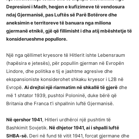
Depresioni i Madh, heqjen e kufizimeve të vendosura
ndaj Gjermanisë, pas Luftës së Parë Botërore dhe
aneksimin e territoreve të banuara nga miliona
gjermanë etnikë, gjë që fillimisht i dha atij mbështetje të
konsiderueshme popullore.
Një nga qëllimet kryesore të Hitlerit ishte Lebensraum
(hapësira e jetesës), për popullin gjerman në Evropën
Lindore, dhe politika e tij e jashtme agresive dhe
ekspansioniste konsiderohet shkaku kryesor i L2B në
Evropë.
Ai drejtoi një riarmatim në shkallë të gjerë
dhe
më 1 shtator 1939, pushtoi Poloninë, duke bërë që
Britania dhe Franca t’i shpallnin luftë Gjermanisë.
Në qershor 1941
, Hitleri urdhëroi një pushtim të
Bashkimit Sovjetik.
Në dhjetor 1941, ai i shpalli luftë
SHBA-së.
Deri në fund të vitit 1941, forcat gjermane dhe