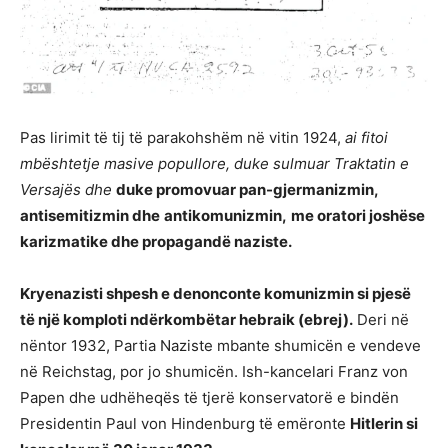
Pas lirimit të tij të parakohshëm në vitin 1924,
ai fitoi
mbështetje masive popullore, duke sulmuar Traktatin e
Versajës dhe
duke promovuar pan-gjermanizmin,
antisemitizmin dhe
antikomunizmin,
me oratori joshëse
karizmatike dhe propagandë naziste.
Kryenazisti shpesh e denonconte komunizmin si pjesë
të një komploti ndërkombëtar hebraik (ebrej).
Deri në
nëntor 1932, Partia Naziste mbante shumicën e vendeve
në Reichstag, por jo shumicën. Ish-kancelari Franz von
Papen dhe udhëheqës të tjerë konservatorë e bindën
Presidentin Paul von Hindenburg të emëronte
Hitlerin si