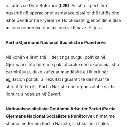
e Luftës së Dytë Botërore (
L2B
). Ai ishte i përfshirë
ngushtë në operacionet ushtarake gjatë gjithë luftës dhe
ishte qendror në kryerjen e Holokaustit: gjenocidin e disa
miliona hebrenjve dhe miliona viktimave të tjera.
Partia Gjermane Nacional
Socialiste e Punëtorve
Në kohën e lirimit të Hitlerit nga burgu, politika në
Gjermani ishte bërë më pak luftarake dhe ekonomia ishte
përmirësuar, duke kufizuar mundësitë e Hitlerit për
agjitacion politik. Si rezultat i grushtit të dështuar të
shtetit të birrës, Partia Naziste dhe organizatat e saj të
lidhura u ndaluan në Bavari.
Nationalsozialistishe Deutsche Arbeiter Partei
(
Partia
Gjermane Nacional
Socialiste e Punëtorve
), njihet më
shumë me termin Partia Naziste, si shkurtim i fjalës