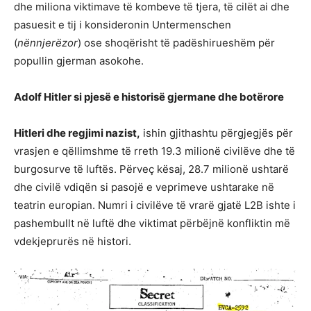
dhe miliona viktimave të kombeve të tjera, të cilët ai dhe
pasuesit e tij i konsideronin Untermenschen
(
nënnjerëzor
) ose shoqërisht të padëshirueshëm për
popullin gjerman asokohe.
Adolf Hitler si pjesë e historisë gjermane dhe botërore
Hitleri dhe regjimi nazist,
ishin gjithashtu përgjegjës për
vrasjen e qëllimshme të rreth 19.3 milionë civilëve dhe të
burgosurve të luftës. Përveç kësaj, 28.7 milionë ushtarë
dhe civilë vdiqën si pasojë e veprimeve ushtarake në
teatrin europian. Numri i civilëve të vrarë gjatë L2B ishte i
pashembullt në luftë dhe viktimat përbëjnë konfliktin më
vdekjeprurës në histori.