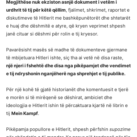
Megjithëse nuk ekziston asnjë dokument i vetëm i
urdhrit të tij për këtë qëllim
, fjalimet, shkrimet, raportet e
diskutimeve të Hitlerit me bashkëpunëtorët dhe shtetarët
e huaj dhe dëshmitë e atyre, që kryen veprimet shpesh
janë cituar si dëshmi për rolin e tij kryesor.
Pavarësisht masës së madhe të dokumenteve gjermane
të mbijetuara Hitleri ishte, siç tha ai vetë në disa raste,
një njeri i fshehtë dhe disa nga pikëpamjet dhe vendimet
e tij ndryshonin nganjëherë nga shprehjet e tij publike.
Për një kohë të gjatë historianët dhe komentuesit e tjerë
e morën si të mirëqenë se dëshirat, ambiciet dhe
ideologjia e Hitlerit ishin të përcaktuara kjartë në librin e
tij
Mein Kampf
.
Pikëpamja popullore e Hitlerit, shpesh përfshin
supozime