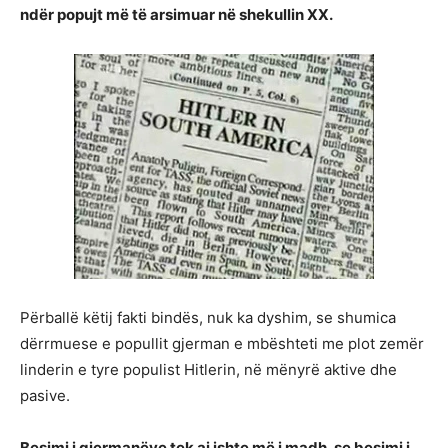
ndër popujt më të arsimuar në shekullin XX.
Përballë këtij fakti bindës, nuk ka dyshim, se shumica
dërrmuese e popullit gjerman e mbështeti me plot zemër
linderin e tyre populist Hitlerin, në mënyrë aktive dhe
pasive.
Besimi i gjermanëve tek ai ishte më i madh, se besimi i