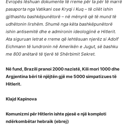
Evropës lëshuan dokumente të rreme për ta për të marrë
pasaporta nga Vatikani ose Kryqi i Kuq – të cilët ishin
gjithashtu bashkëpunëtorë – në mënyrë që të mund të
udhëtonin lirshëm. Shumë nga këta bashkëpunëtorë
ishin antisemitë dhe e admironin ideologjinë e Hitlerit.
Ata siguruan letrat e rreme që lehtësuan njerëz si Adolf
Eichmann të lundronin në Amerikën e Jugut, së bashku
me 800 anëtarë të tjerë të Shërbimit Sekret.
Në fund, Brazili pranoi 2000 nazistë, Kili mori 1000 dhe
Argjentina bëri të njëjtën gjë me 5000 simpatizues të
Hitlerit.
Klajd Kapinova
Komunizmi për Hitlerin ishte pjesë e një komploti
ndërkombëtar hebraik (ebrej)