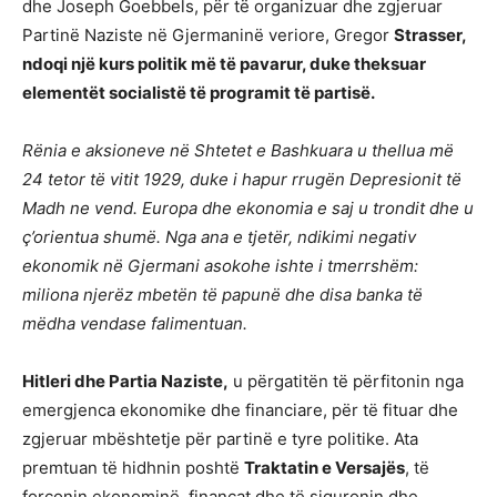
dhe Joseph Goebbels, për të organizuar dhe zgjeruar
Partinë Naziste në Gjermaninë veriore, Gregor
Strasser,
ndoqi një kurs politik më të pavarur, duke theksuar
elementët socialistë të programit të partisë.
Rënia e aksioneve në Shtetet e Bashkuara u thellua më
24 tetor të vitit 1929, duke i hapur rrugën Depresionit të
Madh ne vend. Europa dhe ekonomia e saj u trondit dhe u
ç’orientua shumë. Nga ana e tjetër, ndikimi negativ
ekonomik në Gjermani asokohe ishte i tmerrshëm:
miliona njerëz mbetën të papunë dhe disa banka të
mëdha vendase falimentuan.
Hitleri dhe Partia Naziste,
u përgatitën të përfitonin nga
emergjenca ekonomike dhe financiare, për të fituar dhe
zgjeruar mbështetje për partinë e tyre politike. Ata
premtuan të hidhnin poshtë
Traktatin e Versajës
, të
forconin ekonominë, financat dhe të siguronin dhe