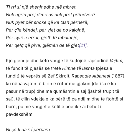
Ti rri si një shenjt edhe një mbret.
Nuk ngrin prej dimri as nuk pret prëndverë
Nuk pyet për shokë që ke tash përherë,
Për ç’le këndej, për vjet që po kalojnë,
Për sytë e errur, gjeth të mbulonjë,
Për qelq që pive, gjëmën që të gjet
[21]
.
Kjo gjendje dhe këto vargje të kujtojnë rapsodinë
Vajtim,
të fundit të pjesës së tretë
Himne të lashta
(pjesa e
fundit) të veprës së Zef Skiroit,
Rapsodie Albanesi
(1887),
ku nëna vajton të birin e rritur me gjakun (derisa e ka
pasur në trup) dhe me qumështin e saj (jashtë trupit të
saj), të cilin vdekja e ka bërë të pa ndijim dhe të ftohtë si
borë, po me vargjet e këtillë poetike ai bëhet i
pavdekshëm:
Ni çë ti na rrí përpara