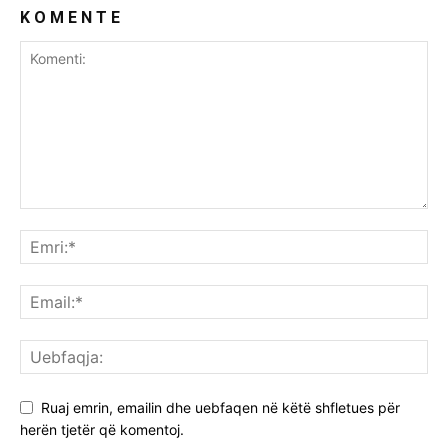
K O M E N T E
Ruaj emrin, emailin dhe uebfaqen në këtë shfletues për
herën tjetër që komentoj.