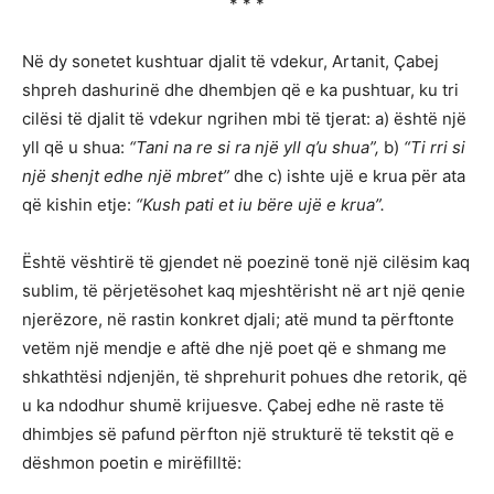
* * *
Në dy sonetet kushtuar djalit të vdekur, Artanit, Çabej
shpreh dashurinë dhe dhembjen që e ka pushtuar, ku tri
cilësi të djalit të vdekur ngrihen mbi të tjerat: a) është një
yll që u shua:
“Tani na re si ra një yll q’u shua”,
b)
“Ti rri si
një shenjt edhe një mbret”
dhe c) ishte ujë e krua për ata
që kishin etje:
“Kush pati et iu bëre ujë e krua”.
Është vështirë të gjendet në poezinë tonë një cilësim kaq
sublim, të përjetësohet kaq mjeshtërisht në art një qenie
njerëzore, në rastin konkret djali; atë mund ta përftonte
vetëm një mendje e aftë dhe një poet që e shmang me
shkathtësi ndjenjën, të shprehurit pohues dhe retorik, që
u ka ndodhur shumë krijuesve. Çabej edhe në raste të
dhimbjes së pafund përfton një strukturë të tekstit që e
dëshmon poetin e mirëfilltë: