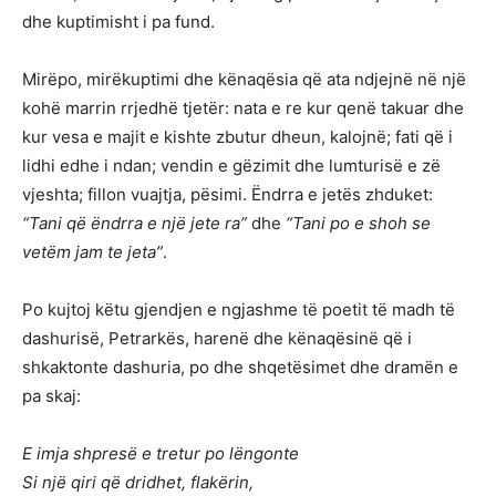
dhe kuptimisht i pa fund.
Mirëpo, mirëkuptimi dhe kënaqësia që ata ndjejnë në një
kohë marrin rrjedhë tjetër: nata e re kur qenë takuar dhe
kur vesa e majit e kishte zbutur dheun, kalojnë; fati që i
lidhi edhe i ndan; vendin e gëzimit dhe lumturisë e zë
vjeshta; fillon vuajtja, pësimi. Ëndrra e jetës zhduket:
“Tani që ëndrra e një jete ra”
dhe
“Tani po e shoh se
vetëm jam te jeta”
.
Po kujtoj këtu gjendjen e ngjashme të poetit të madh të
dashurisë, Petrarkës, harenë dhe kënaqësinë që i
shkaktonte dashuria, po dhe shqetësimet dhe dramën e
pa skaj:
E imja shpresë e tretur po lëngonte
Si një qiri që dridhet, flakërin,