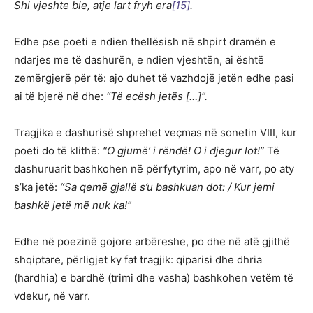
Shi vjeshte bie, atje lart fryh era
[15]
.
Edhe pse poeti e ndien thellësish në shpirt dramën e
ndarjes me të dashurën, e ndien vjeshtën, ai është
zemërgjerë për të: ajo duhet të vazhdojë jetën edhe pasi
ai të bjerë në dhe:
“Të ecësh jetës […]”.
Tragjika e dashurisë shprehet veçmas në sonetin VIII, kur
poeti do të klithë:
“O gjumë’ i rëndë! O i djegur lot!”
Të
dashuruarit bashkohen në përfytyrim, apo në varr, po aty
s’ka jetë:
“Sa qemë gjallë s’u bashkuan dot: / Kur jemi
bashkë jetë më nuk ka!”
Edhe në poezinë gojore arbëreshe, po dhe në atë gjithë
shqiptare, përligjet ky fat tragjik: qiparisi dhe dhria
(hardhia) e bardhë (trimi dhe vasha) bashkohen vetëm të
vdekur, në varr.