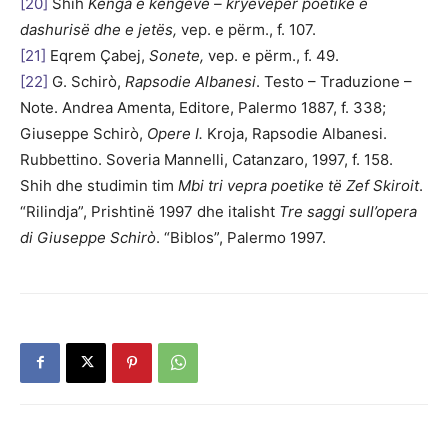
[20]
Shih
Kënga e këngëve – kryevepër poetike e
dashurisë dhe e jetës,
vep. e përm., f. 107.
[21]
Eqrem Çabej,
Sonete,
vep. e përm., f. 49.
[22]
G. Schirò,
Rapsodie Albanesi
. Testo – Traduzione –
Note. Andrea Amenta, Editore, Palermo 1887, f. 338;
Giuseppe Schirò,
Opere I.
Kroja, Rapsodie Albanesi.
Rubbettino. Soveria Mannelli, Catanzaro, 1997, f. 158.
Shih dhe studimin tim
Mbi tri vepra poetike të Zef Skiroit
.
“Rilindja”, Prishtinë 1997 dhe italisht
Tre saggi sull’opera
di Giuseppe Schirò
. “Biblos”, Palermo 1997.