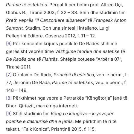
Parime të estetikës.
Përgatiti për botim prof. Alfred Uçi,
Globus R., Tiranë 2003, f. 32 – 33. Shih dhe studimin tim
Rreth veprës “Il Canzoniere albanese” të Françesk Anton
Santorit.
Studim. Con una sintesi i intaliano. Luigi
Pellegrini Editore. Cosenza 2012, f. 11 – 12.
[6]
Për konceptin krijues poetik të De Radës shih më
gjerësisht veprën time
Vëzhgime teorike dhe estetike të
De Radës dhe të Fishtës.
Shtëpia botuese “Arbëria 07”,
Tiranë 2011.
[7]
Girolamo De Rada,
Principii di estetica
, vep. e përm., f.
77; Jeronim De Rada,
Parime të estetikës
, vep. e përm., f.
148 – 149.
[8]
Përkthimet nga vepra e Petrarkës “Këngëtorja” janë të
Dhori Qiriazit, marrë nga interneti.
[9]
Shih studimin tim
Kënga e këngëve – kryevepër
poetike e dashurisë dhe e jetës.
Me përkthim të ri të
tekstit. “Faik Konica”, Prishtinë 2015, f. 115.