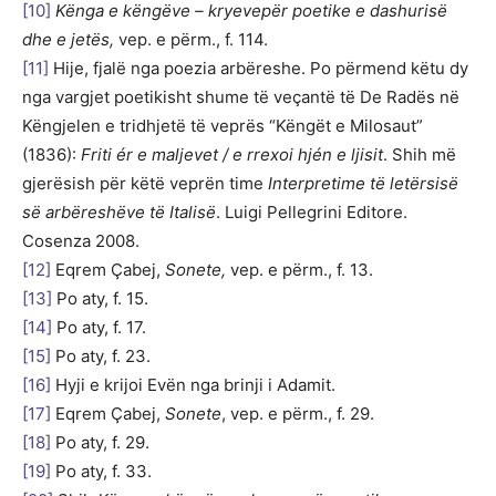
[10]
Kënga e këngëve – kryevepër poetike e dashurisë
dhe e jetës,
vep. e përm., f. 114.
[11]
Hije, fjalë nga poezia arbëreshe. Po përmend këtu dy
nga vargjet poetikisht shume të veçantë të De Radës në
Këngjelen e tridhjetë të veprës “Këngët e Milosaut”
(1836):
Friti ér e maljevet / e rrexoi hjén e ljisit
. Shih më
gjerësish për këtë veprën time
Interpretime të letërsisë
së arbëreshëve të Italisë
. Luigi Pellegrini Editore.
Cosenza 2008.
[12]
Eqrem Çabej,
Sonete,
vep. e përm., f. 13.
[13]
Po aty, f. 15.
[14]
Po aty, f. 17.
[15]
Po aty, f. 23.
[16]
Hyji e krijoi Evën nga brinji i Adamit.
[17]
Eqrem Çabej,
Sonete
, vep. e përm., f. 29.
[18]
Po aty, f. 29.
[19]
Po aty, f. 33.