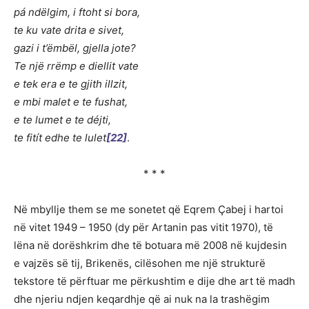
pá ndëlgim, i ftoht si bora,
te ku vate drita e sivet,
gazi i t’ëmbël, gjella jote?
Te një rrëmp e diellit vate
e tek era e te gjith illzit,
e mbi malet e te fushat,
e te lumet e te déjti,
te fitít edhe te lulet
[22]
.
* * *
Në mbyllje them se me sonetet që Eqrem Çabej i hartoi
në vitet 1949 – 1950 (dy për Artanin pas vitit 1970), të
lëna në dorëshkrim dhe të botuara më 2008 në kujdesin
e vajzës së tij, Brikenës, cilësohen me një strukturë
tekstore të përftuar me përkushtim e dije dhe art të madh
dhe njeriu ndjen keqardhje që ai nuk na la trashëgim