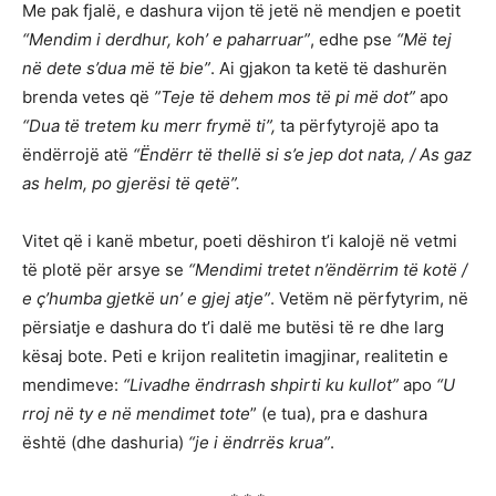
Me pak fjalë, e dashura vijon të jetë në mendjen e poetit
“Mendim i derdhur, koh’ e paharruar”
, edhe pse
“Më tej
në dete s’dua më të bie”
. Ai gjakon ta ketë të dashurën
brenda vetes që
”Teje të dehem mos të pi më dot”
apo
“Dua të tretem ku merr frymë ti”,
ta përfytyrojë apo ta
ëndërrojë atë
“Ëndërr të thellë si s’e jep dot nata, / As gaz
as helm, po gjerësi të qetë”.
Vitet që i kanë mbetur, poeti dëshiron t’i kalojë në vetmi
të plotë për arsye se
“Mendimi tretet n’ëndërrim të kotë /
e ç’humba gjetkë un’ e gjej atje”
. Vetëm në përfytyrim, në
përsiatje e dashura do t’i dalë me butësi të re dhe larg
kësaj bote. Peti e krijon realitetin imagjinar, realitetin e
mendimeve:
“Livadhe ëndrrash shpirti ku kullot”
apo
“U
rroj në ty e në mendimet tote
” (e tua), pra e dashura
është (dhe dashuria)
“je i ëndrrës krua”
.