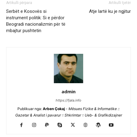
Artikulli përpara
Artikulli tjetër
Serbët e Kosovës si
Atje lartë ku je ngjitur
instrument politik: Si e përdor
Beogradi nacionalizmin për të
mbajtur pushtetin
admin
https://fjala.info
Publikuar nga:
Arben Çokaj
-
Mësues Fizike & Informatike ::
Gazetar & Analist i pavarur :: Shkrimtar :: Ueb- & Grafikdizajner