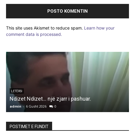
This site uses Akismet to reduce spam.
Learn how your
comment data is processed.
LETËRSI
Ndizet Ndizet… një zjarr i pashuar.
admin
-
6 Gusht 2026
0
a
POSTIMET E FUNDIT