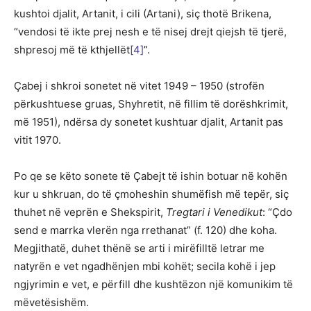
kushtoi djalit, Artanit, i cili (Artani), siç thotë Brikena,
“vendosi të ikte prej nesh e të nisej drejt qiejsh të tjerë,
shpresoj më të kthjellët
[4]
”.
Çabej i shkroi sonetet në vitet 1949 – 1950 (strofën
përkushtuese gruas, Shyhretit, në fillim të dorëshkrimit,
më 1951), ndërsa dy sonetet kushtuar djalit, Artanit pas
vitit 1970.
Po qe se këto sonete të Çabejt të ishin botuar në kohën
kur u shkruan, do të çmoheshin shumëfish më tepër, siç
thuhet në veprën e Shekspirit,
Tregtari i Venedikut
: “Çdo
send e marrka vlerën nga rrethanat” (f. 120) dhe koha.
Megjithatë, duhet thënë se arti i mirëfilltë letrar me
natyrën e vet ngadhënjen mbi kohët; secila kohë i jep
ngjyrimin e vet, e përfill dhe kushtëzon një komunikim të
mëvetësishëm.