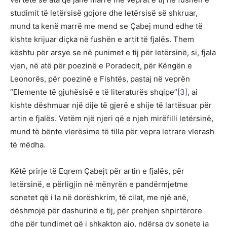
studimit të letërsisë gojore dhe letërsisë së shkruar,
mund ta kenë marrë me mend se Çabej mund edhe të
kishte krijuar diçka në fushën e artit të fjalës. Them
kështu për arsye se në punimet e tij për letërsinë, si, fjala
vjen, në atë për poezinë e Poradecit, për Këngën e
Leonorës, për poezinë e Fishtës, pastaj në veprën
“Elemente të gjuhësisë e të literaturës shqipe”
[3]
, ai
kishte dëshmuar një dije të gjerë e shije të lartësuar për
artin e fjalës. Vetëm një njeri që e njeh mirëfilli letërsinë,
mund të bënte vlerësime të tilla për vepra letrare vlerash
të mëdha.
Këtë prirje të Eqrem Çabejt për artin e fjalës, për
letërsinë, e përligjin në mënyrën e pandërmjetme
sonetet që i la në dorëshkrim, të cilat, me një anë,
dëshmojë për dashurinë e tij, për prehjen shpirtërore
dhe për tundimet që i shkakton ajo, ndërsa dy sonete ia