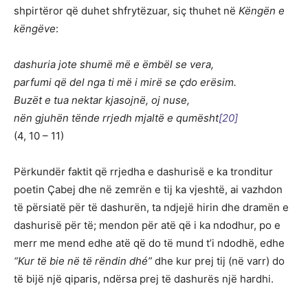
shpirtëror që duhet shfrytëzuar, siç thuhet në
Këngën e
këngëve
:
dashuria jote shumë më e ëmbël se vera,
parfumi që del nga ti më i mirë se çdo erësim.
Buzët e tua nektar kjasojnë, oj nuse,
nën gjuhën tënde rrjedh mjaltë e qumësht
[20]
(4, 10 – 11)
Përkundër faktit që rrjedha e dashurisë e ka tronditur
poetin Çabej dhe në zemrën e tij ka vjeshtë, ai vazhdon
të përsiatë për të dashurën, ta ndjejë hirin dhe dramën e
dashurisë për të; mendon për atë që i ka ndodhur, po e
merr me mend edhe atë që do të mund t’i ndodhë, edhe
“Kur të bie në të rëndin dhé”
dhe kur prej tij (në varr) do
të bijë një qiparis, ndërsa prej të dashurës një hardhi.