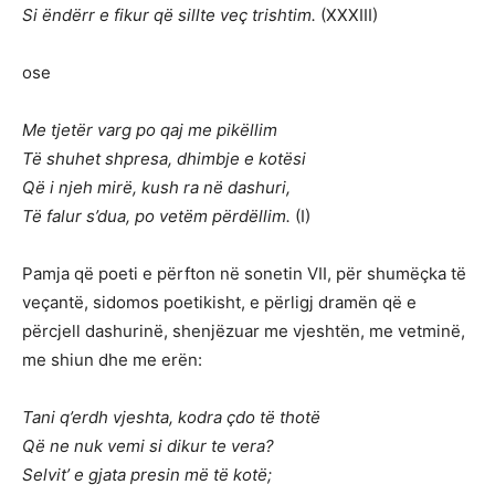
Si ëndërr e fikur që sillte veç trishtim.
(XXXIII)
ose
Me tjetër varg po qaj me pikëllim
Të shuhet shpresa, dhimbje e kotësi
Që i njeh mirë, kush ra në dashuri,
Të falur s’dua, po vetëm përdëllim.
(I)
Pamja që poeti e përfton në sonetin VII, për shumëçka të
veçantë, sidomos poetikisht, e përligj dramën që e
përcjell dashurinë, shenjëzuar me vjeshtën, me vetminë,
me shiun dhe me erën:
Tani q’erdh vjeshta, kodra çdo të thotë
Që ne nuk vemi si dikur te vera?
Selvit’ e gjata presin më të kotë;