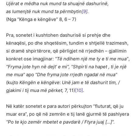
Ujërat e mëdha nuk mund ta shuajnë dashurinë,
as lumenjtë nuk mund ta përmbytin
[
9
]
.
(Nga “Kënga e këngëve” 8, 6 – 7)
Pra, sonetet i kushtohen dashurisë si prehje dhe
kënaqësi, po dhe shqetësim, tundim e shtjellë trazimesh,
si dramë shpirtërore, që përligjet në rrjedhën – gjallimin
konkret ose imagjinar:
“Të ndihem një me ty e ti me mua”
,
“Fryma jote hyn në dejt’ e mi”,
“Shpirti na hapet , ti je një
me mua”
apo
“Dhe fryma jote rrjedh ngadal në mua”
(kujto
Këngën e këngëve
:
Unë jam e të dashurit tim, /
gjakimi i tij mua më përket,
7, 11)
[10]
.
Në katër sonetet e para autori përkujton “fluturat, që ju
muar era”, po që në zemrën e tij lanë gjurmë të pashlyera
“Po te kjo zemër mbetet e pavdarë / Ftyra juaj […]”.