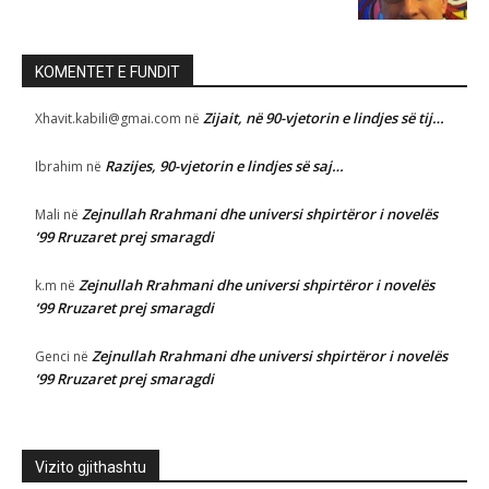
KOMENTET E FUNDIT
Zijait, në 90-vjetorin e lindjes së tij…
Xhavit.kabili@gmai.com
në
Razijes, 90-vjetorin e lindjes së saj…
Ibrahim
në
Zejnullah Rrahmani dhe universi shpirtëror i novelës
Mali
në
‘99 Rruzaret prej smaragdi
Zejnullah Rrahmani dhe universi shpirtëror i novelës
k.m
në
‘99 Rruzaret prej smaragdi
Zejnullah Rrahmani dhe universi shpirtëror i novelës
Genci
në
‘99 Rruzaret prej smaragdi
Vizito gjithashtu