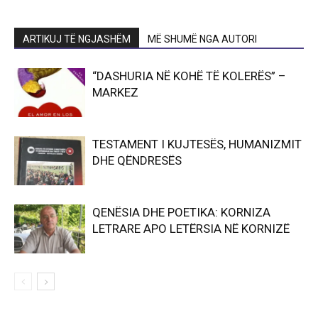
ARTIKUJ TË NGJASHËM
MË SHUMË NGA AUTORI
“DASHURIA NË KOHË TË KOLERËS” –
MARKEZ
TESTAMENT I KUJTESËS, HUMANIZMIT
DHE QËNDRESËS
QENËSIA DHE POETIKA: KORNIZA
LETRARE APO LETËRSIA NË KORNIZË