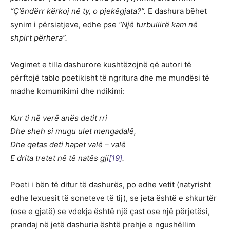
“Ç’ëndërr kërkoj në ty, o pjekëgjata?”.
E dashura bëhet
synim i përsiatjeve, edhe pse
“Një turbullirë kam në
shpirt përhera”.
Vegimet e tilla dashurore kushtëzojnë që autori të
përftojë tablo poetikisht të ngritura dhe me mundësi të
madhe komunikimi dhe ndikimi:
Kur ti në verë anës detit rri
Dhe sheh si mugu ulet mengadalë,
Dhe qetas deti hapet valë – valë
E drita tretet në të natës gji
[19]
.
Poeti i bën të ditur të dashurës, po edhe vetit (natyrisht
edhe lexuesit të soneteve të tij), se jeta është e shkurtër
(ose e gjatë) se vdekja është një çast ose një përjetësi,
prandaj në jetë dashuria është prehje e ngushëllim