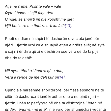
Atje ne rrimë. Poshtë valë – valë
Qyteti hapet si një faqe deti…
U ndjej se shpirti im një kopsht më gjeti,
Një bot’ e re me ëndrra m’u ka falë
[13]
.
Poeti e ndien në shpirt të dashurën e vet; ata janë për
njëri – tjetrin kroi ku e shuajnë etjen e ndërsjellë; në sytë
e saj rri ëndrra që ai e dëshiron ose vera që do ta pijë
dhe do ta dehë:
Në syrin tënd rri ëndrra që u dua,
Vera e rëndë që më deh kur pi
[14]
.
Gjendja e hareshme shpirtërore, përmasa epshore në të
cilën të dashuruarit janë kredhur dhe e ndiejnë njëri –
tjetrin, i bën ta përfytyrojnë dhe ta vështrojnë
“Jetën në
ëndërr, ëndrrën në jetë”
, një varg për shumëçka i veçantë