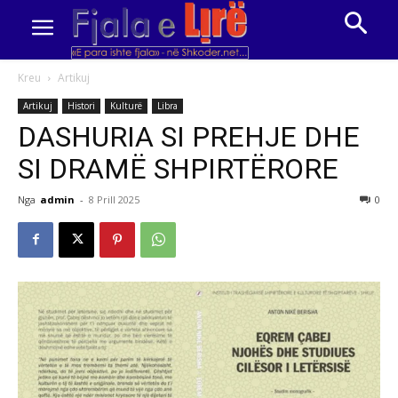
Kreu
Artikuj
Artikuj
Histori
Kulturë
Libra
DASHURIA SI PREHJE DHE
SI DRAMË SHPIRTËRORE
Nga
admin
-
8 Prill 2025
0