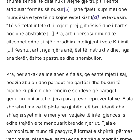
shumë sende, të cilat nuk i vlejnë gjë trupit, i është
atribuuar formës së bukur
[5]
”, janë fjalët, kuptimet dhe
mundësia e tyre të ndikojnë estetikisht
[6]
në lexuesin:
“Të vërtetat intelekti i nxjerr prej gjithësisë dhe i bart si
nocione abstrakte […] Pra, arti i përsosur mund të
cilësohet edhe si një riprodhim inteligjent i vetë Krijimit
[…] Kështu, arti, nga njëra anë, është instruktiv dhe, nga
ana tjetër, është spastrues dhe shembullor.
Pra, për shkak se me anën e fjalës, që është mjeti i saj,
poezia zbulon dhe paraqet me qartësi dhe bukuri të
madhe kuptimin dhe rendin e sendeve që paraqet,
qëndron mbi artet e tjera paraqitëse reprezentative. Fjala
shprehet me zë të plotë në gjuhën, që bart idenë dhe
shfaq arsyetimin e mënyrën vetjake të inteligjencës, si
edhe trajtën e të menduarit brenda njeriut. Fjala e
harmonizuar mund të pasqyrojë format e shpirtit, përmes
veprimeve, bisedave, ashtu edhe fytyrën e madhërishme