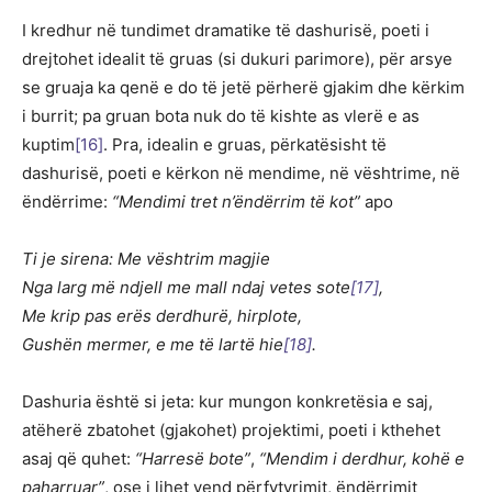
I kredhur në tundimet dramatike të dashurisë, poeti i
drejtohet idealit të gruas (si dukuri parimore), për arsye
se gruaja ka qenë e do të jetë përherë gjakim dhe kërkim
i burrit; pa gruan bota nuk do të kishte as vlerë e as
kuptim
[16]
. Pra, idealin e gruas, përkatësisht të
dashurisë, poeti e kërkon në mendime, në vështrime, në
ëndërrime:
“Mendimi tret n’ëndërrim të kot”
apo
Ti je sirena: Me vështrim magjie
Nga larg më ndjell me mall ndaj vetes sote
[17]
,
Me krip pas erës derdhurë, hirplote,
Gushën mermer, e me të lartë hie
[18]
.
Dashuria është si jeta: kur mungon konkretësia e saj,
atëherë zbatohet (gjakohet) projektimi, poeti i kthehet
asaj që quhet:
“Harresë bote”
,
“Mendim i derdhur, kohë e
paharruar”
, ose i lihet vend përfytyrimit, ëndërrimit