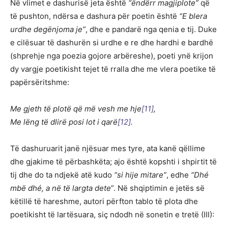
Në vlimet e dashurisë jeta është
“ëndërr magjiplote”
që
të pushton, ndërsa e dashura për poetin është
“E blera
urdhe degënjoma je”
, dhe e pandarë nga qenia e tij. Duke
e cilësuar të dashurën si urdhe e re dhe hardhi e bardhë
(shprehje nga poezia gojore arbëreshe), poeti ynë krijon
dy vargje poetikisht tejet të rralla dhe me vlera poetike të
papërsëritshme:
Me gjeth të plotë që më vesh me hje
[11]
,
Me lëng të dlirë posi lot i qarë
[12]
.
Të dashuruarit janë njësuar mes tyre, ata kanë qëllime
dhe gjakime të përbashkëta; ajo është kopshti i shpirtit të
tij dhe do ta ndjekë atë kudo
“si hije mitare”
, edhe
“Dhé
mbë dhé, a në të largta dete
”. Në shqiptimin e jetës së
këtillë të hareshme, autori përfton tablo të plota dhe
poetikisht të lartësuara, siç ndodh në sonetin e tretë (III):