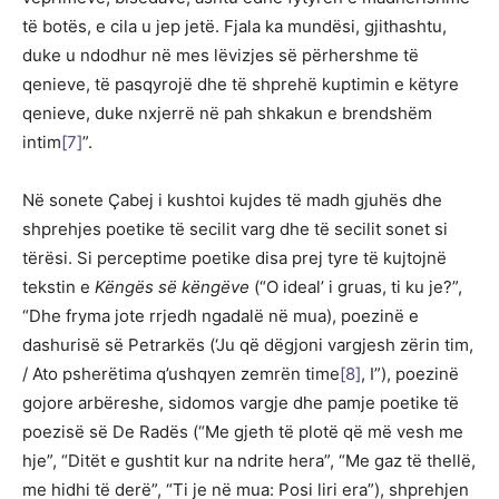
të botës, e cila u jep jetë. Fjala ka mundësi, gjithashtu,
duke u ndodhur në mes lëvizjes së përhershme të
qenieve, të pasqyrojë dhe të shprehë kuptimin e këtyre
qenieve, duke nxjerrë në pah shkakun e brendshëm
intim
[7]
”.
Në sonete Çabej i kushtoi kujdes të madh gjuhës dhe
shprehjes poetike të secilit varg dhe të secilit sonet si
tërësi. Si perceptime poetike disa prej tyre të kujtojnë
tekstin e
Këngës së këngëve
(“O ideal’ i gruas, ti ku je?”,
“Dhe fryma jote rrjedh ngadalë në mua), poezinë e
dashurisë së Petrarkës (‘Ju që dëgjoni vargjesh zërin tim,
/ Ato psherëtima q’ushqyen zemrën time
[8]
, I”), poezinë
gojore arbëreshe, sidomos vargje dhe pamje poetike të
poezisë së De Radës (“Me gjeth të plotë që më vesh me
hje”, “Ditët e gushtit kur na ndrite hera”, “Me gaz të thellë,
me hidhi të derë”, “Ti je në mua: Posi liri era”), shprehjen