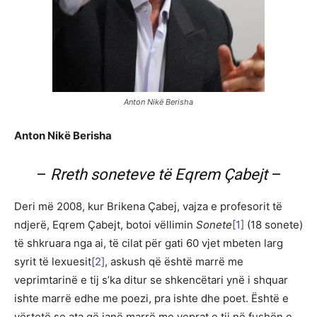
Anton Nikë Berisha
Anton Nikë Berisha
–
Rreth soneteve të Eqrem Çabejt
–
Deri më 2008, kur Brikena Çabej, vajza e profesorit të
ndjerë, Eqrem Çabejt, botoi vëllimin
Sonete
[1]
(18 sonete)
të shkruara nga ai, të cilat për gati 60 vjet mbeten larg
syrit të lexuesit
[2]
, askush që është marrë me
veprimtarinë e tij s’ka ditur se shkencëtari ynë i shquar
ishte marrë edhe me poezi, pra ishte dhe poet. Është e
vërtetë se ata që janë marrë me veprat e tij në fushën e