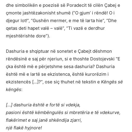
dhe simbolikën e poezisë së Poradecit të cilën Çabej e
çmonte jashtëzakonisht shumë (“O gjum’ i rëndë! O i
djegur lot!”, “Gushën mermer, e me të larta hie”, “Dhe
qetas deti hapet valë – valë”, “Ti vazë e derdhur
mjeshtërishte dore”).
Dashuria e shqiptuar në sonetet e Çabejt dëshmon
rëndësinë e saj për njeriun, si e thoshte Dostojevski “E
çka është më e përjetshme sesa dashuria? Dashuria
është më e lartë se ekzistenca, është kurorëzim i
ekzistencës […]?”, ose siç thuhet në tekstin e
Këngës së
këngës
:
[…] dashuria është e fortë si vdekja,
pasioni është këmbëngulës si mbretëria e të vdekurve,
flakërimet e saj janë shkëndija zjarri,
një flakë hyjnore!