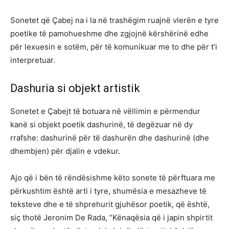
Sonetet që Çabej na i la në trashëgim ruajnë vlerën e tyre
poetike të pamohueshme dhe zgjojnë kërshërinë edhe
për lexuesin e sotëm, për të komunikuar me to dhe për t’i
interpretuar.
Dashuria si objekt artistik
Sonetet e Çabejt të botuara në vëllimin e përmendur
kanë si objekt poetik dashurinë, të degëzuar në dy
rrafshe: dashurinë për të dashurën dhe dashurinë (dhe
dhembjen) për djalin e vdekur.
Ajo që i bën të rëndësishme këto sonete të përftuara me
përkushtim është arti i tyre, shumësia e mesazheve të
teksteve dhe e të shprehurit gjuhësor poetik, që është,
siç thotë Jeronim De Rada, “Kënaqësia që i japin shpirtit