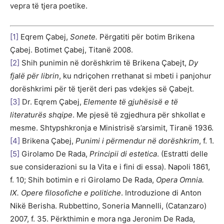
vepra të tjera poetike.
[1]
Eqrem Çabej,
Sonete.
Përgatiti për botim Brikena
Çabej. Botimet Çabej, Titanë 2008.
[2]
Shih punimin në dorëshkrim të Brikena Çabejt,
Dy
fjalë për librin
, ku ndriçohen rrethanat si mbeti i panjohur
dorëshkrimi për të tjerët deri pas vdekjes së Çabejt.
[3]
Dr. Eqrem Çabej,
Elemente të gjuhësisë e të
literaturës shqipe
. Me pjesë të zgjedhura për shkollat e
mesme. Shtypshkronja e Ministrisë s’arsimit, Tiranë 1936.
[4]
Brikena Çabej,
Punimi i përmendur në dorëshkrim
, f. 1.
[5]
Girolamo De Rada,
Principii di estetica
. (Estratti delle
sue considerazioni su la Vita e i fini di essa). Napoli 1861,
f. 10; Shih botimin e ri Girolamo De Rada,
Opera Omnia.
IX. Opere filosofiche e politiche
. Introduzione di Anton
Nikë Berisha. Rubbettino, Soneria Mannelli, (Catanzaro)
2007, f. 35. Përkthimin e mora nga Jeronim De Rada,