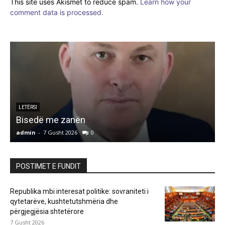
This site uses Akismet to reduce spam.
Learn how your
comment data is processed.
LETËRSI
Bisedë me zanën
admin
-
7 Gusht 2026
0
a
POSTIMET E FUNDIT
Republika mbi interesat politike: sovraniteti i
qytetarëve, kushtetutshmëria dhe
përgjegjësia shtetërore
7 Gusht 2026