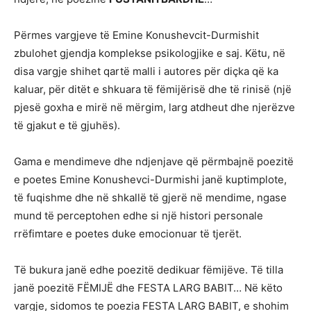
Përmes vargjeve të Emine Konushevcit-Durmishit
zbulohet gjendja komplekse psikologjike e saj. Këtu, në
disa vargje shihet qartë malli i autores për diçka që ka
kaluar, për ditët e shkuara të fëmijërisë dhe të rinisë (një
pjesë goxha e mirë në mërgim, larg atdheut dhe njerëzve
të gjakut e të gjuhës).
Gama e mendimeve dhe ndjenjave që përmbajnë poezitë
e poetes Emine Konushevci-Durmishi janë kuptimplote,
të fuqishme dhe në shkallë të gjerë në mendime, ngase
mund të perceptohen edhe si një histori personale
rrëfimtare e poetes duke emocionuar të tjerët.
Të bukura janë edhe poezitë dedikuar fëmijëve. Të tilla
janë poezitë FËMIJË dhe FESTA LARG BABIT… Në këto
vargje, sidomos te poezia FESTA LARG BABIT, e shohim