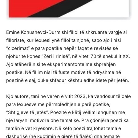
Emine Konushevci-Durmishi filloi të shkruante vargje si
filloriste, kur lexuesi ynë filloi ta njohë, sapo ajo i nisi
“cicërimat” e para poetike nëpër faqet e revistës së
njohur të kohës “Zëri i rinisë”, në vitet ’70 të shekullit XX.
Ajo atëherë nisi të eksperimentonte me shprehjen
poetike. Në fillim nisi të fuste motive të ndryshme në
poezinë e saj, duke shfaqur kështu edhe idetë për jetën.
Kjo autore, tani në verën e vitit 2023, ka vendosur të dalë
para lexuesve me përmbledhjen e parë poetike,
“Shtigjeve të jetës”. Poezitë e këtij vëllimi shquhen me
një laryshi motivore dhe tematike. Pra çdonjëra poezi ka
temën e vet kryesore. Në këto poezi trajtohet tema e
dashurisë (në kuptimin e gjerë të fjalës) dhe tema të