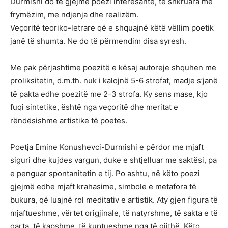
Durmishi do të gjejmë poezi interesante, të shkruara me
frymëzim, me ndjenja dhe realizëm.
Veçoritë teoriko-letrare që e shquajnë këtë vëllim poetik
janë të shumta. Ne do të përmendim disa syresh.
Me pak përjashtime poezitë e kësaj autoreje shquhen me
proliksitetin, d.m.th. nuk i kalojnë 5-6 strofat, madje s’janë
të pakta edhe poezitë me 2-3 strofa. Ky sens mase, kjo
fuqi sintetike, është nga veçoritë dhe meritat e
rëndësishme artistike të poetes.
Poetja Emine Konushevci-Durmishi e përdor me mjaft
siguri dhe kujdes vargun, duke e shtjelluar me saktësi, pa
e penguar spontanitetin e tij. Po ashtu, në këto poezi
gjejmë edhe mjaft krahasime, simbole e metafora të
bukura, që luajnë rol meditativ e artistik. Aty gjen figura të
mjaftueshme, vërtet origjinale, të natyrshme, të sakta e të
qarta, të kapshme, të kuptueshme nga të gjithë. Këto