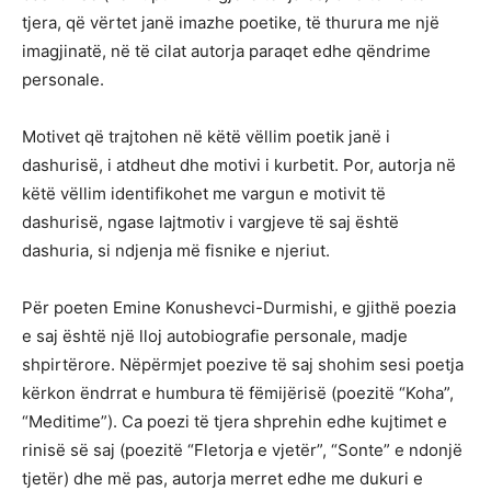
tjera, që vërtet janë imazhe poetike, të thurura me një
imagjinatë, në të cilat autorja paraqet edhe qëndrime
personale.
Motivet që trajtohen në këtë vëllim poetik janë i
dashurisë, i atdheut dhe motivi i kurbetit. Por, autorja në
këtë vëllim identifikohet me vargun e motivit të
dashurisë, ngase lajtmotiv i vargjeve të saj është
dashuria, si ndjenja më fisnike e njeriut.
Për poeten Emine Konushevci-Durmishi, e gjithë poezia
e saj është një lloj autobiografie personale, madje
shpirtërore. Nëpërmjet poezive të saj shohim sesi poetja
kërkon ëndrrat e humbura të fëmijërisë (poezitë “Koha”,
“Meditime”). Ca poezi të tjera shprehin edhe kujtimet e
rinisë së saj (poezitë “Fletorja e vjetër”, “Sonte” e ndonjë
tjetër) dhe më pas, autorja merret edhe me dukuri e