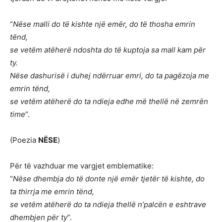
“
Nëse malli do të kishte një emër, do të thosha emrin
tënd,
se vetëm atëherë ndoshta do të kuptoja sa mall kam për
ty.
Nëse dashurisë i duhej ndërruar emri, do ta pagëzoja me
emrin tënd,
se vetëm atëherë do ta ndieja edhe më thellë në zemrën
time
”.
(Poezia
NËSE
)
Për të vazhduar me vargjet emblematike:
“
Nëse dhembja do të donte një emër tjetër të kishte, do
ta thirrja me emrin tënd,
se vetëm atëherë do ta ndieja thellë n’palcën e eshtrave
dhembjen për ty
”.