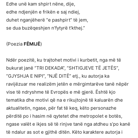
Edhe unë kam shpirt nëne, dije,
edhe ndjenjën e frikën e saj ndiej,
duhet nganjëherë “e pashpirt” të jem,
se dua buzëqeshjen n’fytyrë t’kthej.”
(Poezia
FËMIJË
)
Ndër poezitë, ku trajtohet motivi i kurbetit, nga më të
bukurat janë “TRI DEKADA”, “SHTIGJEVE TË JETËS”,
“GJYSHJA E NIPI”, “NJË DITË” etj., ku autorja ka
ravijëzuar me realizëm jetën e mërgimtarëve tanë nëpër
vise të ndryshme të Evropës e më gjerë. Është kjo
tematika dhe motivi që na e rikujtojnë të kaluarën dhe
aktualitetin, ngase, për fat të keq, këto personazhe
përditë po i hasim në qytetet dhe metropolet e botës,
ngase valët e ikjes së të rinjve tanë nga atdheu s’po kanë
të ndalur as sot e gjithë ditën. Këto karaktere autorja i