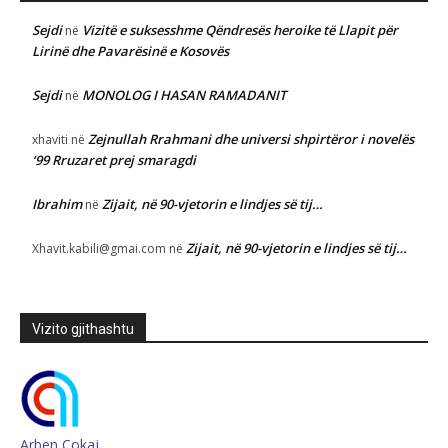
Sejdi
Vizitë e suksesshme Qëndresës heroike të Llapit për
në
Lirinë dhe Pavarësinë e Kosovës
Sejdi
MONOLOG I HASAN RAMADANIT
në
Zejnullah Rrahmani dhe universi shpirtëror i novelës
xhaviti
në
‘99 Rruzaret prej smaragdi
Ibrahim
Zijait, në 90-vjetorin e lindjes së tij…
në
Zijait, në 90-vjetorin e lindjes së tij…
Xhavit.kabili@gmai.com
në
Vizito gjithashtu
Arben Çokaj