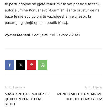
të përfundojmë se gjatë realizimit të vet poetik e artistik,
autorja Emine Konushevci-Durmishi është orvatur që në
bazë të një evolucioni të vazhdueshëm e cilësor, ta
pasurojë gjithnjë opusin poetik të saj.
Zymer Mehani
, Podujevë, më 19 korrik 2023
Artikulli përpara
Artikulli tjetër
MASA KRITIKE E NJERËZVE,
MONOGRAFI E HARTUAR ME
QË DUHEN PËR TË BËRË
DIJE DHE PËRKUSHTIM
SHTET