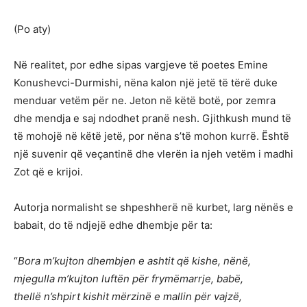
(Po aty)
Në realitet, por edhe sipas vargjeve të poetes Emine
Konushevci-Durmishi, nëna kalon një jetë të tërë duke
menduar vetëm për ne. Jeton në këtë botë, por zemra
dhe mendja e saj ndodhet pranë nesh. Gjithkush mund të
të mohojë në këtë jetë, por nëna s’të mohon kurrë. Është
një suvenir që veçantinë dhe vlerën ia njeh vetëm i madhi
Zot që e krijoi.
Autorja normalisht se shpeshherë në kurbet, larg nënës e
babait, do të ndjejë edhe dhembje për ta:
“
Bora m’kujton dhembjen e ashtit që kishe, nënë,
mjegulla m’kujton luftën për frymëmarrje, babë,
thellë n’shpirt kishit mërzinë e mallin për vajzë,