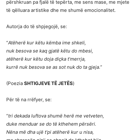
përshkruan pa fjalë të tepërta, me sens mase, me mjete
të qëlluara artistike dhe me shumë emocionalitet.
Autorja do të shpjegojë, se:
“
Atëherë kur këtu këmba ime shkeli,
nuk besova se kaq gjatë këtu do mbesi,
atëherë kur këtu doja diçka t’merrja,
kurrë nuk besova se as sot nuk do ta gjeja.
”
(Poezia
SHTIGJEVE TË JETËS
)
Për të na rrëfyer, se:
“
tri dekada luftova shumë herë me vetveten,
duke menduar se do të kthehem përsëri.
Nëna më dha ujë t’pi atëherë kur u nisa,