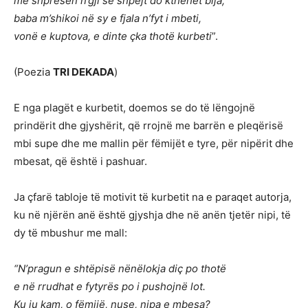
me shpresën n’gji se shpejt do kthehet bija,
baba m’shikoi në sy e fjala n’fyt i mbeti,
vonë e kuptova, e dinte çka thotë kurbeti
”.
(Poezia
TRI DEKADA
)
E nga plagët e kurbetit, doemos se do të lëngojnë
prindërit dhe gjyshërit, që rrojnë me barrën e pleqërisë
mbi supe dhe me mallin për fëmijët e tyre, për nipërit dhe
mbesat, që është i pashuar.
Ja çfarë tabloje të motivit të kurbetit na e paraqet autorja,
ku në njërën anë është gjyshja dhe në anën tjetër nipi, të
dy të mbushur me mall:
“N’pragun e shtëpisë nënëlokja diç po thotë
e në rrudhat e fytyrës po i pushojnë lot.
Ku ju kam, o fëmijë, nuse, nipa e mbesa?