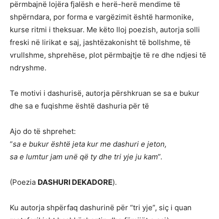
përmbajnë lojëra fjalësh e herë-herë mendime të
shpërndara, por forma e vargëzimit është harmonike,
kurse ritmi i theksuar. Me këto lloj poezish, autorja solli
freski në lirikat e saj, jashtëzakonisht të bollshme, të
vrullshme, shprehëse, plot përmbajtje të re dhe ndjesi të
ndryshme.
Te motivi i dashurisë, autorja përshkruan se sa e bukur
dhe sa e fuqishme është dashuria për të
Ajo do të shprehet:
“
sa e bukur është jeta kur me dashuri e jeton,
sa e lumtur jam unë që ty dhe tri yje ju kam
”.
(Poezia
DASHURI DEKADORE
).
Ku autorja shpërfaq dashurinë për “tri yje”, siç i quan