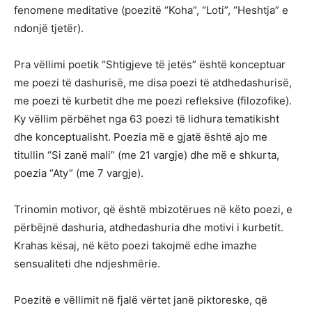
fenomene meditative (poezitë “Koha”, “Loti”, “Heshtja” e
ndonjë tjetër).
Pra vëllimi poetik “Shtigjeve të jetës” është konceptuar
me poezi të dashurisë, me disa poezi të atdhedashurisë,
me poezi të kurbetit dhe me poezi refleksive (filozofike).
Ky vëllim përbëhet nga 63 poezi të lidhura tematikisht
dhe konceptualisht. Poezia më e gjatë është ajo me
titullin “Si zanë mali” (me 21 vargje) dhe më e shkurta,
poezia “Aty” (me 7 vargje).
Trinomin motivor, që është mbizotërues në këto poezi, e
përbëjnë dashuria, atdhedashuria dhe motivi i kurbetit.
Krahas kësaj, në këto poezi takojmë edhe imazhe
sensualiteti dhe ndjeshmërie.
Poezitë e vëllimit në fjalë vërtet janë piktoreske, që