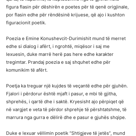
figura flasin për dëshirën e poetes për të qenë origjinale,
por flasin edhe për rëndësinë krijuese, që ajo i kushton
figuracionit poetik.
Poezia e Emine Konushevcit-Durimishit mund të merret
edhe si dialog i afërt, i ngrohtë, miqësor i saj me
lexuesin, duke marrë herë pas here edhe karakter
tregimtar. Prandaj poezia e saj shquhet edhe për
komunikim të afërt.
Poetja ka treguar një kujdes të veçantë edhe për gjuhën.
Fjalori i përdorur është mjaft i pasur, e mbi të gjitha,
shprehës, i qartë dhe i saktë. Kryesisht ajo përpiqet që
në vargjet e veta të përdor shprehje të përshtatshme, të
marrura nga gurra e dëlirë dhe e pasur e gjuhës shqipe.
Duke e lexuar vëllimin poetik “Shtigjeve të jetës”, mund