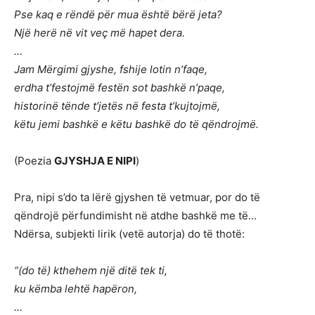
Pse kaq e rëndë për mua është bërë jeta?
Një herë në vit veç më hapet dera.
…
Jam Mërgimi gjyshe, fshije lotin n’faqe,
erdha t’festojmë festën sot bashkë n’paqe,
historinë tënde t’jetës në festa t’kujtojmë,
këtu jemi bashkë e këtu bashkë do të qëndrojmë.
(Poezia
GJYSHJA E NIPI
)
Pra, nipi s’do ta lërë gjyshen të vetmuar, por do të
qëndrojë përfundimisht në atdhe bashkë me të…
Ndërsa, subjekti lirik (vetë autorja) do të thotë:
“(do të) kthehem një ditë tek ti,
ku këmba lehtë hapëron,
…