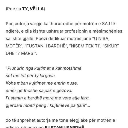
(Poezia
TY, VËLLA
)
Por, autorja vargje ka thurur edhe për motrën e SAJ të
ndjerë, e cila kishte ushtruar profesionin e mësimdhënies
sa ishte gjallë. Poezi dedikuar motrës janë “U NISA,
MOTËR”, “FUSTANI I BARDHË”, “NISEM TEK TI”, “SIKUR”
DHE “7 MARSI”.
“
Pluhurin nga kujtimet e kahmotshme
sot me lot për ty largova.
Koha mban kujtimet me emrin nuse,
emër që thoshe sa pak e gëzova.
Fustanin e bardhë more me vete atje larg,
gjerdani mbeti peng i kujtimeve pa fjalë
”…
do të shprehet autorja me tone elegjiake për motrën e
ndjerë, në poezinë
FUSTANI I BARDHË
…