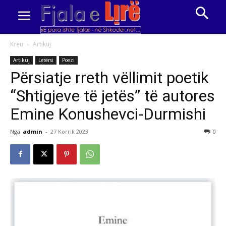
Kreu
Artikuj
Artikuj
Letërsi
Poezi
Përsiatje rreth vëllimit poetik
“Shtigjeve të jetës” të autores
Emine Konushevci-Durmishi
Nga
admin
-
27 Korrik 2023
0