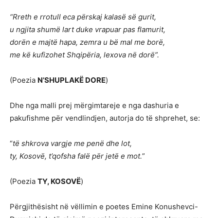
“Rreth e rrotull eca përskaj kalasë së gurit,
u ngjita shumë lart duke vrapuar pas flamurit,
dorën e majtë hapa, zemra u bë mal me borë,
me kë kufizohet Shqipëria, lexova në dorë”.
(Poezia
N’SHUPLAKË DORE
)
Dhe nga malli prej mërgimtareje e nga dashuria e
pakufishme për vendlindjen, autorja do të shprehet, se:
“
të shkrova vargje me penë dhe lot,
ty, Kosovë, t’qofsha falë për jetë e mot.
”
(Poezia
TY, KOSOVË
)
Përgjithësisht në vëllimin e poetes Emine Konushevci-