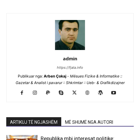
admin
https://fjala.info
Publikuar nga:
Arben Çokaj
-
Mësues Fizike & Informatike ::
Gazetar & Analist i pavarur :: Shkrimtar :: Ueb- & Grafikdizajner
ARTIKUJ TË NGJASHËM
MË SHUMË NGA AUTORI
Republika mbi interesat politike: