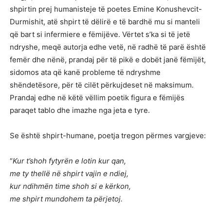
shpirtin prej humanisteje të poetes Emine Konushevcit-
Durmishit, atë shpirt të dëlirë e të bardhë mu si manteli
që bart si infermiere e fëmijëve. Vërtet s’ka si të jetë
ndryshe, meqë autorja edhe vetë, në radhë të parë është
femër dhe nënë, prandaj për të pikë e dobët janë fëmijët,
sidomos ata që kanë probleme të ndryshme
shëndetësore, për të cilët përkujdeset në maksimum.
Prandaj edhe në këtë vëllim poetik figura e fëmijës
paraqet tablo dhe imazhe nga jeta e tyre.
Se është shpirt-humane, poetja tregon përmes vargjeve:
“
Kur t’shoh fytyrën e lotin kur qan,
me ty thellë në shpirt vajin e ndiej,
kur ndihmën time shoh si e kërkon,
me shpirt mundohem ta përjetoj.