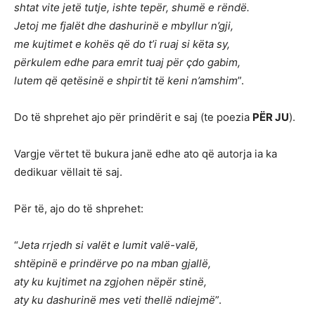
shtat vite jetë tutje, ishte tepër, shumë e rëndë.
Jetoj me fjalët dhe dashurinë e mbyllur n’gji,
me kujtimet e kohës që do t’i ruaj si këta sy,
përkulem edhe para emrit tuaj për çdo gabim,
lutem që qetësinë e shpirtit të keni n’amshim
”.
Do të shprehet ajo për prindërit e saj (te poezia
PËR JU
).
Vargje vërtet të bukura janë edhe ato që autorja ia ka
dedikuar vëllait të saj.
Për të, ajo do të shprehet:
“
Jeta rrjedh si valët e lumit valë-valë,
shtëpinë e prindërve po na mban gjallë,
aty ku kujtimet na zgjohen nëpër stinë,
aty ku dashurinë mes veti thellë ndiejmë
”.