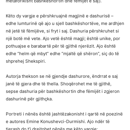
metaforikisht bashkëshortin dhe fëmijët e saj).
Këto dy vargje e përshkruajnë magjinë e dashurisë –
edhe lumturinë që ajo u sjell bashkëshortëve, me ardhjen
në jetë të fëmijëve, si fryt i saj. Dashuria përshkruhet si
një botë më vete. Ajo vetë është magji; është unike, por
pothuajse e barabartë për të gjithë njerëzit. Ajo është
edhe “helm që mbyt” edhe “mjaltë që shëron”, siç do të
shprehej Shekspiri.
Autorja thekson se në gjendje dashurore, ëndrrat e saj
janë të gjera dhe të thella. Shoqërohet me të gjithë,
sepse dashuria për bashkëshortin dhe fëmijët i zgjeron
dashurinë për gjithçka.
Portreti i nënës është jashtëzakonisht i qartë në poezinë
e autores Emine Konushevci-Durmishi. Ajo ndër të
tjerash do t’i drejtohet nënës me këto vargje: