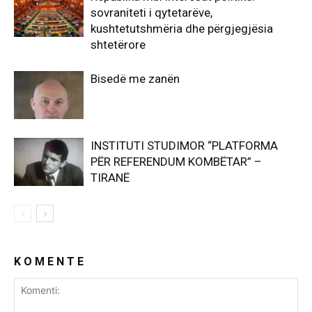
sovraniteti i qytetarëve,
kushtetutshmëria dhe përgjegjësia
shtetërore
Bisedë me zanën
INSTITUTI STUDIMOR “PLATFORMA
PËR REFERENDUM KOMBËTAR” –
TIRANË
K O M E N T E