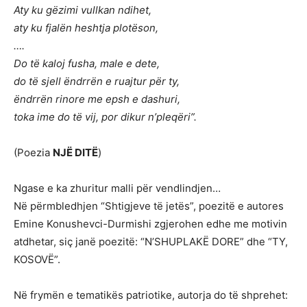
Aty ku gëzimi vullkan ndihet,
aty ku fjalën heshtja plotëson,
….
Do të kaloj fusha, male e dete,
do të sjell ëndrrën e ruajtur për ty,
ëndrrën rinore me epsh e dashuri,
toka ime do të vij, por dikur n’pleqëri”.
(Poezia
NJË DITË
)
Ngase e ka zhuritur malli për vendlindjen…
Në përmbledhjen “Shtigjeve të jetës”, poezitë e autores
Emine Konushevci-Durmishi zgjerohen edhe me motivin
atdhetar, siç janë poezitë: “N’SHUPLAKË DORE” dhe “TY,
KOSOVË”.
Në frymën e tematikës patriotike, autorja do të shprehet: