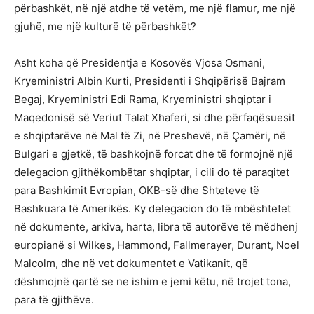
përbashkët, në një atdhe të vetëm, me një flamur, me një
gjuhë, me një kulturë të përbashkët?
Asht koha që Presidentja e Kosovës Vjosa Osmani,
Kryeministri Albin Kurti, Presidenti i Shqipërisë Bajram
Begaj, Kryeministri Edi Rama, Kryeministri shqiptar i
Maqedonisë së Veriut Talat Xhaferi, si dhe përfaqësuesit
e shqiptarëve në Mal të Zi, në Preshevë, në Çamëri, në
Bulgari e gjetkë, të bashkojnë forcat dhe të formojnë një
delegacion gjithëkombëtar shqiptar, i cili do të paraqitet
para Bashkimit Evropian, OKB-së dhe Shteteve të
Bashkuara të Amerikës. Ky delegacion do të mbështetet
në dokumente, arkiva, harta, libra të autorëve të mëdhenj
europianë si Wilkes, Hammond, Fallmerayer, Durant, Noel
Malcolm, dhe në vet dokumentet e Vatikanit, që
dëshmojnë qartë se ne ishim e jemi këtu, në trojet tona,
para të gjithëve.