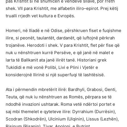
pas Krishtit si në shumicën e vendeve sllave, por rreth
shek. VII para Krishtit, me alfabetin iliro–epirot. Prej këtij
trualli rrjedh vet kultura e Evropës.
Homeri, në Iliadë e në Odise, përshkruen fiset e fuqishme
ilire, si peonët, taulantët, dardanët, që luftojnë përkrah
trojanëve. Herodoti i shek. V para Krishtit, flet për fise që
nuk u nënshtruen kurrë Persëve, e që janë në malet e
larta të Ballkanit ata janë ilirët tanë. Historiani grek
Tukididi e më vonë Polibi, Livi e Plini i Vjetër e
konsiderojnë Ilirinë si një superfuqi të lashtësisë.
Ata i përmendin mbretërit ilirë: Bardhyli, Grabosi, Genti,
Teuta, që nuk iu nënshtruen as Romës, përpara se të
ndodhë invazioni ushtarak. Roma vetë ndërtoi portet e
saj mbi themelet e qyteteve ilire: Dyrrahium (Durrësin),
Scodran (Shkodrën), Ulcinium (Ulqinin), Lissus (Lezhën),
Risinum (Risanin), Tivar, Apoloni, e Butrint.