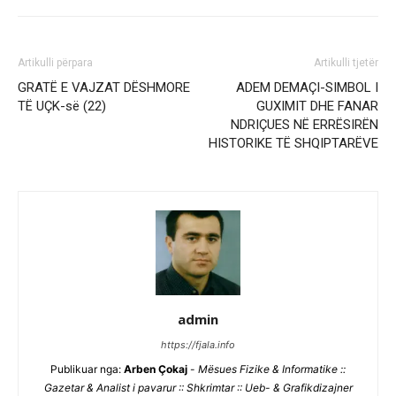
Artikulli përpara
Artikulli tjetër
GRATË E VAJZAT DËSHMORE
ADEM DEMAÇI-SIMBOL I
TË UÇK-së (22)
GUXIMIT DHE FANAR
NDRIÇUES NË ERRËSIRËN
HISTORIKE TË SHQIPTARËVE
admin
https://fjala.info
Publikuar nga:
Arben Çokaj
-
Mësues Fizike & Informatike ::
Gazetar & Analist i pavarur :: Shkrimtar :: Ueb- & Grafikdizajner