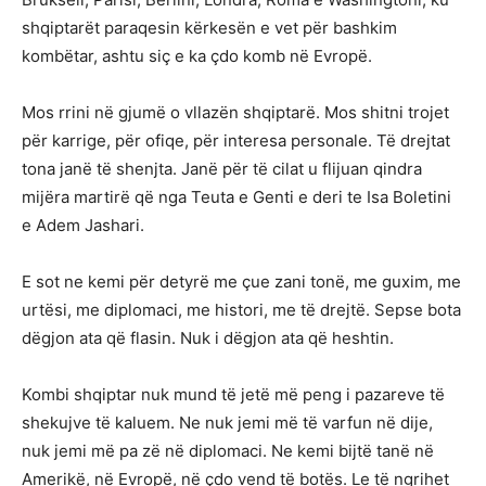
shqiptarët paraqesin kërkesën e vet për bashkim
kombëtar, ashtu siç e ka çdo komb në Evropë.
Mos rrini në gjumë o vllazën shqiptarë. Mos shitni trojet
për karrige, për ofiqe, për interesa personale. Të drejtat
tona janë të shenjta. Janë për të cilat u flijuan qindra
mijëra martirë që nga Teuta e Genti e deri te Isa Boletini
e Adem Jashari.
E sot ne kemi për detyrë me çue zani tonë, me guxim, me
urtësi, me diplomaci, me histori, me të drejtë. Sepse bota
dëgjon ata që flasin. Nuk i dëgjon ata që heshtin.
Kombi shqiptar nuk mund të jetë më peng i pazareve të
shekujve të kaluem. Ne nuk jemi më të varfun në dije,
nuk jemi më pa zë në diplomaci. Ne kemi bijtë tanë në
Amerikë, në Evropë, në çdo vend të botës. Le të ngrihet