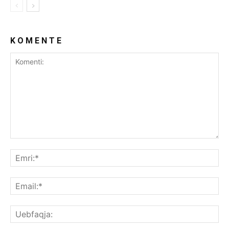
K O M E N T E