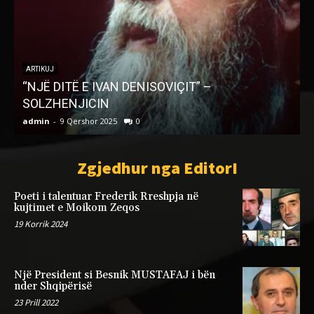
LETËRSI
Grimca Jete
admin
-
4 Janar 2024
0
a
Zgjedhur nga EditorI
Poeti i talentuar Frederik Rreshpja në
kujtimet e Moikom Zeqos
19 Korrik 2024
Një President si Besnik MUSTAFAJ i bën
nder Shqipërisë
23 Prill 2022