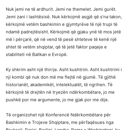
Nuk jemi ne të ardhurit. Jemi ne themelet. Jemi gurët.
Jemi zani i lashtësisë. Nuk kërkojmë asgjë që s’na takon,
kërkojmë vetëm bashkimin e gjymtyrëve të një trupi të
ndamë padrejtësisht. Kërkojmë që gjaku ynë të mos jetë
më i përçarë, që në vend të pesë shteteve të kenë një
shtet të vetëm shqiptar, që të jetë faktor paqeje e
stabiliteti në Ballkan e Evropë.
Ky shkrim asht një thirrje. Asht kushtrim. Asht kushtrimi i
nji kombi që nuk don më me flejtë në gjumë. Të gjithë
historianët, akademikët, intelektualët, të ngrihen. Të
kërkojnë të drejtën në tryezën ndërkombëtare, jo me
pushkë por me argumente, jo me gjak por me dije.
Të organizohet një Konferencë Ndërkombëtare për
Bashkimin e Trojeve Shqiptare, me përfaqësues nga
Brukseli, Parisi, Berlini, Londra, Roma e Washingtoni, ku