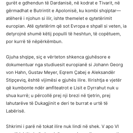
gurët e gdhendun të Dardanisë, në kodrat e Tivarit, në
gërmadhat e Butrintit e Apolonisë, ku kombi shqiptar—
atëherë i njohun si ilir, ishte themelet e qytetërimit
europian. Atë qytetërim që sot Evropa e shpall si veten, ia
detyrojnë shumë këtij populli të heshtun, të copëtuem,
por kurrë të nëpërkëmbun.
Gjuha shqipe, siç e vërteton shkenca gjuhësore e
dokumentuar nga studiuesit europianë si Johann Georg
von Hahn, Gustav Meyer, Eqrem Çabej e Aleksandër
Stipçeviq, është vijimësi e gjuhës ilire. Ilirishtja e vjetër
që kumbonte ndër amfiteatrot e Lisit e Dyrrahut nuk u
shua kurrë; u përcollë prej nji brezi në tjetrin, prej
lahutarëve të Dukagjinit e deri te burrat e urtë të
Labërisë.
Shkrimi i parë në tokat ilire nuk lindi në shek. V apo VI