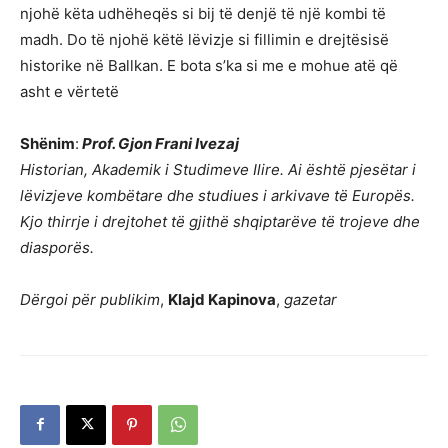
njohë këta udhëheqës si bij të denjë të një kombi të
madh. Do të njohë këtë lëvizje si fillimin e drejtësisë
historike në Ballkan. E bota s’ka si me e mohue atë që
asht e vërtetë
Shënim
:
Prof. Gjon Frani Ivezaj
Historian, Akademik i Studimeve Ilire. Ai është pjesëtar i
lëvizjeve kombëtare dhe studiues i arkivave të Europës.
Kjo thirrje i drejtohet të gjithë shqiptarëve të trojeve dhe
diasporës.
Dërgoi për publikim
,
Klajd Kapinova
,
gazetar