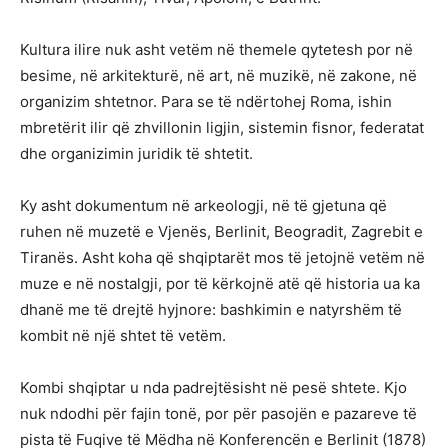
Kultura ilire nuk asht vetëm në themele qytetesh por në
besime, në arkitekturë, në art, në muzikë, në zakone, në
organizim shtetnor. Para se të ndërtohej Roma, ishin
mbretërit ilir që zhvillonin ligjin, sistemin fisnor, federatat
dhe organizimin juridik të shtetit.
Ky asht dokumentum në arkeologji, në të gjetuna që
ruhen në muzetë e Vjenës, Berlinit, Beogradit, Zagrebit e
Tiranës. Asht koha që shqiptarët mos të jetojnë vetëm në
muze e në nostalgji, por të kërkojnë atë që historia ua ka
dhanë me të drejtë hyjnore: bashkimin e natyrshëm të
kombit në një shtet të vetëm.
Kombi shqiptar u nda padrejtësisht në pesë shtete. Kjo
nuk ndodhi për fajin tonë, por për pasojën e pazareve të
pista të Fuqive të Mëdha në Konferencën e Berlinit (1878)