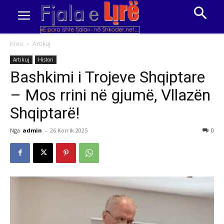
Kreu
Artikuj
Artikuj
Histori
Bashkimi i Trojeve Shqiptare
– Mos rrini në gjumë, Vllazën
Shqiptarë!
Nga
admin
-
26 Korrik 2025
0