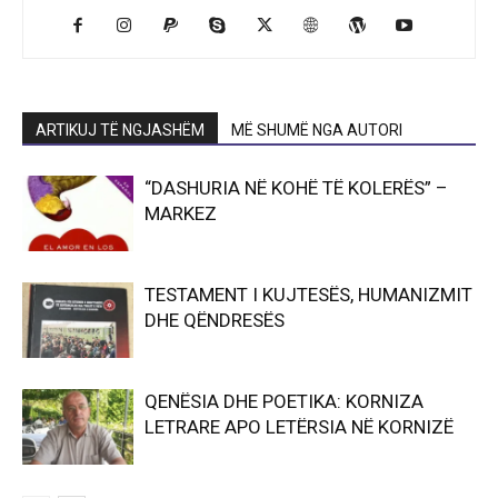
ARTIKUJ TË NGJASHËM
MË SHUMË NGA AUTORI
“DASHURIA NË KOHË TË KOLERËS” –
MARKEZ
TESTAMENT I KUJTESËS, HUMANIZMIT
DHE QËNDRESËS
QENËSIA DHE POETIKA: KORNIZA
LETRARE APO LETËRSIA NË KORNIZË