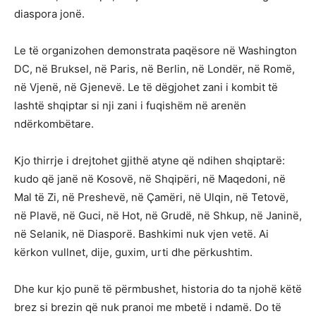
diaspora jonë.
Le të organizohen demonstrata paqësore në Washington
DC, në Bruksel, në Paris, në Berlin, në Londër, në Romë,
në Vjenë, në Gjenevë. Le të dëgjohet zani i kombit të
lashtë shqiptar si nji zani i fuqishëm në arenën
ndërkombëtare.
Kjo thirrje i drejtohet gjithë atyne që ndihen shqiptarë:
kudo që janë në Kosovë, në Shqipëri, në Maqedoni, në
Mal të Zi, në Preshevë, në Çamëri, në Ulqin, në Tetovë,
në Plavë, në Guci, në Hot, në Grudë, në Shkup, në Janinë,
në Selanik, në Diasporë. Bashkimi nuk vjen vetë. Ai
kërkon vullnet, dije, guxim, urti dhe përkushtim.
Dhe kur kjo punë të përmbushet, historia do ta njohë këtë
brez si brezin që nuk pranoi me mbetë i ndamë. Do të