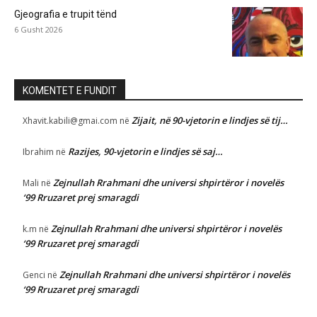
Gjeografia e trupit tënd
6 Gusht 2026
KOMENTET E FUNDIT
Zijait, në 90-vjetorin e lindjes së tij…
Xhavit.kabili@gmai.com
në
Razijes, 90-vjetorin e lindjes së saj…
Ibrahim
në
Zejnullah Rrahmani dhe universi shpirtëror i novelës
Mali
në
‘99 Rruzaret prej smaragdi
Zejnullah Rrahmani dhe universi shpirtëror i novelës
k.m
në
‘99 Rruzaret prej smaragdi
Zejnullah Rrahmani dhe universi shpirtëror i novelës
Genci
në
‘99 Rruzaret prej smaragdi