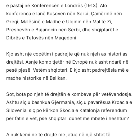
e pastaj në Konferencën e Londrës (1913). Ato
konferenca e lanë Kosovën nën Serbi, Çamërinë nën
Greqi, Malësinë e Madhe e Ulqinin nën Mal të Zi,
Preshevën e Bujanocin nën Serbi, dhe shqiptarët e
Dibrës e Tetovës nën Maqedoni.
Kjo asht një copëtim i padrejtë që nuk njeh as histori as
drejtësi. Asnjë komb tjetër në Evropë nuk asht ndarë në
pesë pjesë. Vetëm shqiptari. E kjo asht padrejtësia më e
madhe historike në Ballkan.
Sot, bota po njeh të drejtën e kombeve për vetëvendosje.
Ashtu siç u bashkua Gjermania, siç u pavarësua Kroacia e
Sllovenia, siç po kërkon Skocia e Katalonja referendum
për fatin e vet, pse shqiptari duhet me mbetë i heshtun?
A nuk kemi ne të drejtë me jetue në një shtet të