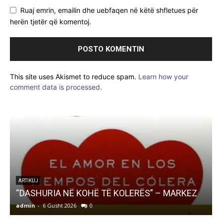
Ruaj emrin, emailin dhe uebfaqen në këtë shfletues për
herën tjetër që komentoj.
This site uses Akismet to reduce spam.
Learn how your
comment data is processed.
LETËRSI
Ndizet Ndizet… një zjarr i pashuar.
admin
-
6 Gusht 2026
0
a