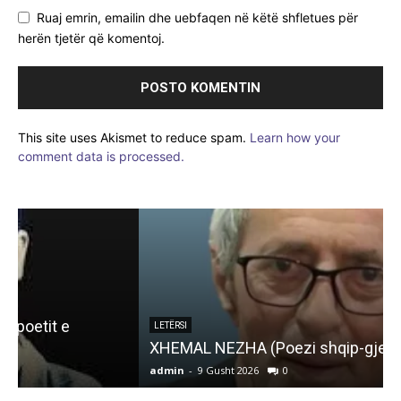
Ruaj emrin, emailin dhe uebfaqen në këtë shfletues për
herën tjetër që komentoj.
This site uses Akismet to reduce spam.
Learn how your
comment data is processed.
LETËRSI
XHEMAL NEZHA (Poezi shqip-gjermanisht)
I
admin
-
9 Gusht 2026
0
a