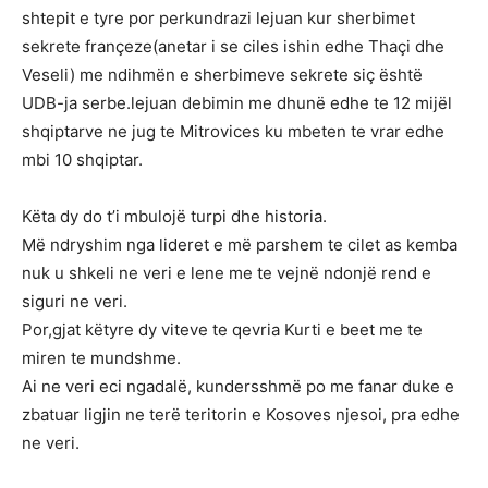
shtepit e tyre por perkundrazi lejuan kur sherbimet
sekrete françeze(anetar i se ciles ishin edhe Thaçi dhe
Veseli) me ndihmën e sherbimeve sekrete siç është
UDB-ja serbe.lejuan debimin me dhunë edhe te 12 mijël
shqiptarve ne jug te Mitrovices ku mbeten te vrar edhe
mbi 10 shqiptar.
Këta dy do t’i mbulojë turpi dhe historia.
Më ndryshim nga lideret e më parshem te cilet as kemba
nuk u shkeli ne veri e lene me te vejnë ndonjë rend e
siguri ne veri.
Por,gjat këtyre dy viteve te qevria Kurti e beet me te
miren te mundshme.
Ai ne veri eci ngadalë, kundersshmë po me fanar duke e
zbatuar ligjin ne terë teritorin e Kosoves njesoi, pra edhe
ne veri.