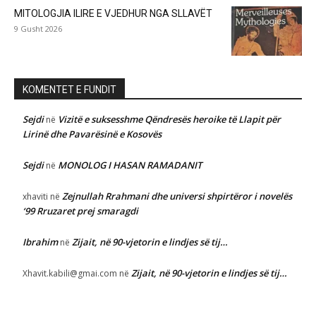
MITOLOGJIA ILIRE E VJEDHUR NGA SLLAVËT
9 Gusht 2026
KOMENTET E FUNDIT
Sejdi
Vizitë e suksesshme Qëndresës heroike të Llapit për
në
Lirinë dhe Pavarësinë e Kosovës
Sejdi
MONOLOG I HASAN RAMADANIT
në
Zejnullah Rrahmani dhe universi shpirtëror i novelës
xhaviti
në
‘99 Rruzaret prej smaragdi
Ibrahim
Zijait, në 90-vjetorin e lindjes së tij…
në
Zijait, në 90-vjetorin e lindjes së tij…
Xhavit.kabili@gmai.com
në