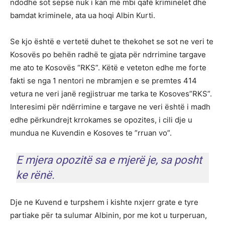
ndodhe sot sepse nuk i kan më mbi qafë kriminelet dhe
bamdat kriminele, ata ua hoqi Albin Kurti.
Se kjo është e vertetë duhet te thekohet se sot ne veri te
Kosovës po behën radhë te gjata për ndrrimine targave
me ato te Kosovës “RKS”. Këtë e veteton edhe me forte
fakti se nga 1 nentori ne mbramjen e se premtes 414
vetura ne veri janë regjistruar me tarka te Kosoves”RKS”.
Interesimi për ndërrimine e targave ne veri është i madh
edhe përkundrejt krrokames se opozites, i cili dje u
mundua ne Kuvendin e Kosoves te ”rruan vo”.
E mjera opozitë sa e mjerë je, sa posht
ke rënë.
Dje ne Kuvend e turpshem i kishte nxjerr grate e tyre
partiake për ta sulumar Albinin, por me kot u turperuan,