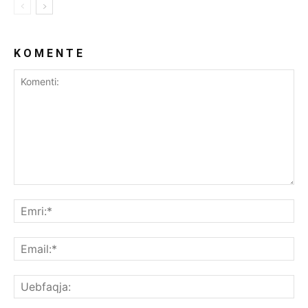
K O M E N T E