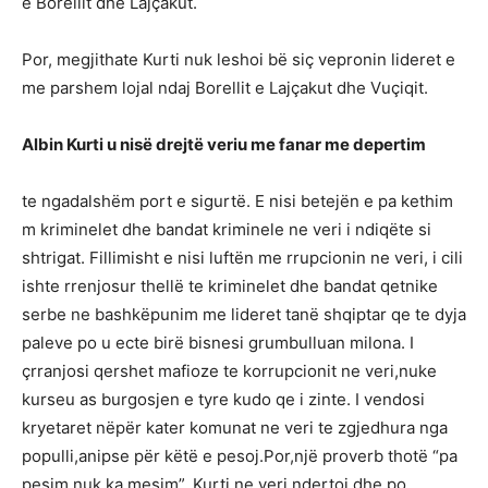
e Borellit dhe Lajçakut.
Por, megjithate Kurti nuk leshoi bë siç vepronin lideret e
me parshem lojal ndaj Borellit e Lajçakut dhe Vuçiqit.
Albin Kurti u nisë drejtë veriu me fanar me depertim
te ngadalshëm port e sigurtë. E nisi betejën e pa kethim
m kriminelet dhe bandat kriminele ne veri i ndiqëte si
shtrigat. Fillimisht e nisi luftën me rrupcionin ne veri, i cili
ishte rrenjosur thellë te kriminelet dhe bandat qetnike
serbe ne bashkëpunim me lideret tanë shqiptar qe te dyja
paleve po u ecte birë bisnesi grumbulluan milona. I
çrranjosi qershet mafioze te korrupcionit ne veri,nuke
kurseu as burgosjen e tyre kudo qe i zinte. I vendosi
kryetaret nëpër kater komunat ne veri te zgjedhura nga
populli,anipse për këtë e pesoj.Por,një proverb thotë “pa
pesim nuk ka mesim”. Kurti ne veri ndertoj dhe po