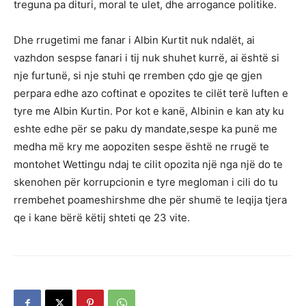
treguna pa dituri, moral te ulet, dhe arrogance politike.
Dhe rrugetimi me fanar i Albin Kurtit nuk ndalët, ai
vazhdon sespse fanari i tij nuk shuhet kurrë, ai është si
nje furtunë, si nje stuhi qe rremben çdo gje qe gjen
perpara edhe azo coftinat e opozites te cilët terë luften e
tyre me Albin Kurtin. Por kot e kanë, Albinin e kan aty ku
eshte edhe për se paku dy mandate,sespe ka punë me
medha më kry me aopoziten sespe është ne rrugë te
montohet Wettingu ndaj te cilit opozita një nga një do te
skenohen për korrupcionin e tyre megloman i cili do tu
rrembehet poameshirshme dhe për shumë te leqija tjera
qe i kane bërë këtij shteti qe 23 vite.