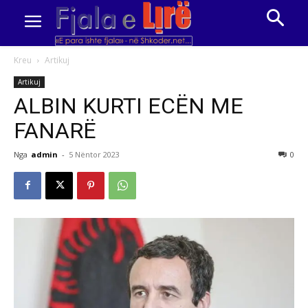
Kreu
Artikuj
Artikuj
ALBIN KURTI ECËN ME
FANARË
Nga
admin
-
5 Nëntor 2023
0