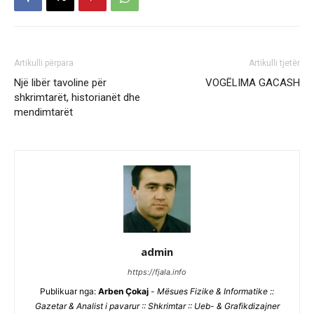
Artikulli përpara
Artikulli tjetër
Një libër tavoline për
VOGËLIMA GACASH
shkrimtarët, historianët dhe
mendimtarët
admin
https://fjala.info
Publikuar nga:
Arben Çokaj
-
Mësues Fizike & Informatike ::
Gazetar & Analist i pavarur :: Shkrimtar :: Ueb- & Grafikdizajner