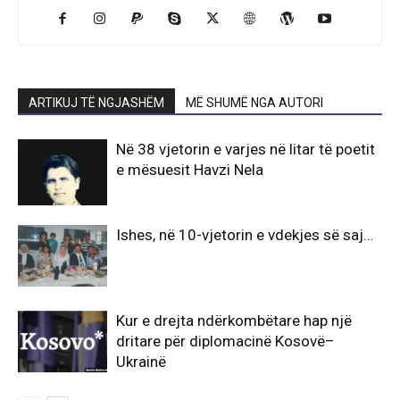
ARTIKUJ TË NGJASHËM
MË SHUMË NGA AUTORI
Në 38 vjetorin e varjes në litar të poetit
e mësuesit Havzi Nela
Ishes, në 10-vjetorin e vdekjes së saj…
Kur e drejta ndërkombëtare hap një
dritare për diplomacinë Kosovë–
Ukrainë