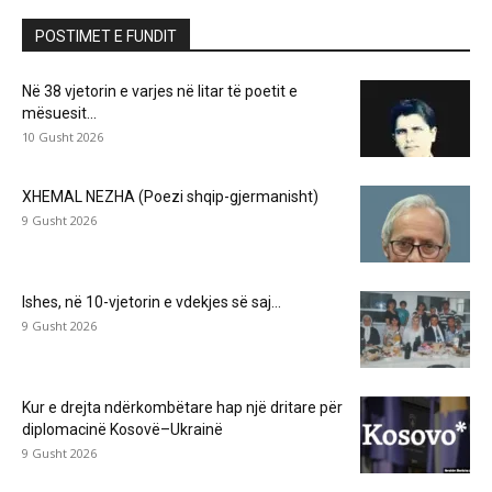
POSTIMET E FUNDIT
Në 38 vjetorin e varjes në litar të poetit e
mësuesit...
10 Gusht 2026
XHEMAL NEZHA (Poezi shqip-gjermanisht)
9 Gusht 2026
Ishes, në 10-vjetorin e vdekjes së saj…
9 Gusht 2026
Kur e drejta ndërkombëtare hap një dritare për
diplomacinë Kosovë–Ukrainë
9 Gusht 2026