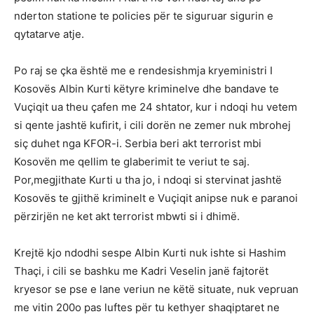
nderton statione te policies për te siguruar sigurin e
qytatarve atje.
Po raj se çka është me e rendesishmja kryeministri I
Kosovës Albin Kurti këtyre kriminelve dhe bandave te
Vuçiqit ua theu çafen me 24 shtator, kur i ndoqi hu vetem
si qente jashtë kufirit, i cili dorën ne zemer nuk mbrohej
siç duhet nga KFOR-i. Serbia beri akt terrorist mbi
Kosovën me qellim te glaberimit te veriut te saj.
Por,megjithate Kurti u tha jo, i ndoqi si stervinat jashtë
Kosovës te gjithë kriminelt e Vuçiqit anipse nuk e paranoi
përzirjën ne ket akt terrorist mbwti si i dhimë.
Krejtë kjo ndodhi sespe Albin Kurti nuk ishte si Hashim
Thaçi, i cili se bashku me Kadri Veselin janë fajtorët
kryesor se pse e lane veriun ne këtë situate, nuk vepruan
me vitin 200o pas luftes për tu kethyer shaqiptaret ne