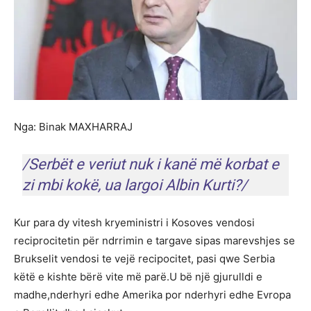
Nga: Binak MAXHARRAJ
/Serbët e veriut nuk i kanë më korbat e
zi mbi kokë, ua largoi Albin Kurti?/
Kur para dy vitesh kryeministri i Kosoves vendosi
reciprocitetin për ndrrimin e targave sipas marevshjes se
Brukselit vendosi te vejë recipocitet, pasi qwe Serbia
këtë e kishte bërë vite më parë.U bë një gjurulldi e
madhe,nderhyri edhe Amerika por nderhyri edhe Evropa