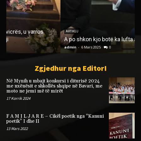
“
p
ARTIKUJ
A po shkon kjo botë ka lufta apo paqja?
T
admin
-
6 Mars 2025
0
a
Zgjedhur nga EditorI
Në Mynih u mbajt konkursi i diturisë 2024
me nxënësit e shkollës shqipe në Bavari, me
moto ne jemi më të mirët
17 Korrik 2024
F A M I L J A R E – Cikël poetik nga “Kanuni
poetik” I dhe II
13 Mars 2022