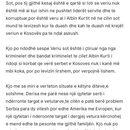
Sot, pos tij gjithë kesaj është e qartë si loti se veriu nuk
është më ai kur ishin ne pushtet liderët servile dhe te
korruptuar,por është veru ai i Albin Kurtit në ne cilin sot
mund te levizesh kur te duash dhe kah te duash në krejët
veriun e Kosovës pa te ndal askush.
Kjo po ndodhë sespe Veriu sot është i çliruar nga nga
kriminelet dhe bandat kriminelet te cilet Albin Kurti i
ndoqi si korbat qe verë serbet e Kosoves nuk i kanë më
mbi koka, por po levizin lirshem, por verpojnë lishem.
Kjo me se miri e verteton situate e këtyre diteve,e
sotshme. Derisa me parë nese një qytetar serb i
ndërronte targat e vetutarve,te cilën e patë berë problem
Serbia para dy vitesh por edhe Amerika me Evropen, kur
një qytetari i nderoonte targat i dergjej vetura kërcnohej
e mend edhe te pesonte me gjithë familjën. Kjo nuk po