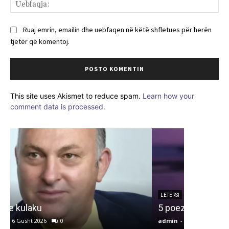
Ue
Ruaj emrin, emailin dhe uebfaqen në këtë shfletues për herën
tjetër që komentoj.
This site uses Akismet to reduce spam.
Learn how your
comment data is processed.
ARTIKUJ
Vizitë e
heroike të
LETËRSI
5 poezi nga Elife Luzha
Pavarësi
admin
-
6 Gusht 2026
0
admin
-
6 G