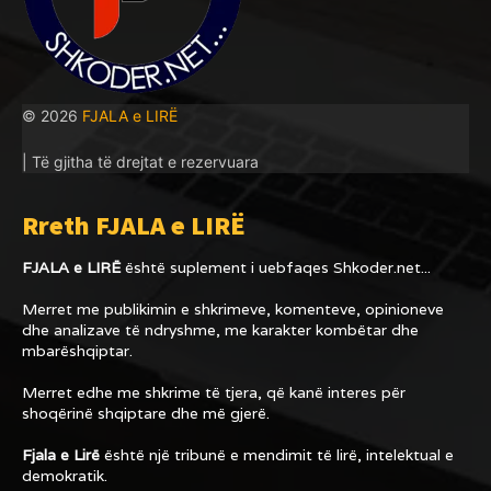
© 2026
FJALA e LIRË
| Të gjitha të drejtat e rezervuara
Rreth FJALA e LIRË
FJALA e LIRË
është suplement i uebfaqes
Shkoder.net...
Merret me publikimin e shkrimeve, komenteve, opinioneve
dhe analizave të ndryshme, me karakter kombëtar dhe
mbarëshqiptar.
Merret edhe me shkrime të tjera, që kanë interes për
shoqërinë shqiptare dhe më gjerë.
Fjala e Lirë
është një tribunë e mendimit të lirë, intelektual e
demokratik.