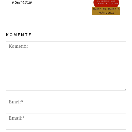
6 Gusht 2026
K O M E N T E
Komenti:
Emr
Ema