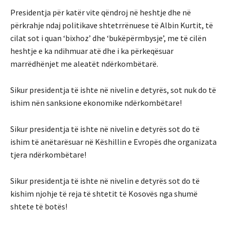
Presidentja për katër vite qëndroj në heshtje dhe në
përkrahje ndaj politikave shtetrrënuese të Albin Kurtit, të
cilat sot i quan ‘bixhoz’ dhe ‘bukëpërmbysje’, me të cilën
heshtje e ka ndihmuar atë dhe i ka përkeqësuar
marrëdhënjet me aleatët ndërkombëtarë.
Sikur presidentja të ishte në nivelin e detyrës, sot nuk do të
ishim nën sanksione ekonomike ndërkombëtare!
Sikur presidentja të ishte në nivelin e detyrës sot do të
ishim të anëtarësuar në Këshillin e Evropës dhe organizata
tjera ndërkombëtare!
Sikur presidentja të ishte në nivelin e detyrës sot do të
kishim njohje të reja të shtetit të Kosovës nga shumë
shtete të botës!