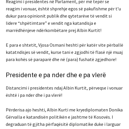
Reagimi i presidentes në Parlament, për më tepër se
reagim i vonuar, është shprehje egos së pakufishme për t’u
dukur para opinionit publik dhe qytetarëve të vendit si
lidere “shpëtimtare” e vendit nga katandisja e
marrëdhënjeve ndërkombëtare prej Albin Kurtit!
E para e shtetit, Vjosa Osmani heshti për katër vite përballë
katatndisjes së vendit, kurse tani e zgjodhi të flasë një muaj
para kohës së paraparë dhe në (para) fushatë zgjedhore!
Presidente e pa nder dhe e pa vlerë
Distancimi i presidentes ndaj Albin Kurtit, përveqse i vonuar
është i pa nder dhe i pa vlerë!
Përderisa ajo heshti, Albin Kurti me kryediplomaten Donika
Gërvalla e katandisën politikën e jashtme të Kosovës. I
degraduan të gjitha përfaqësitë diplomatike duke i larguar