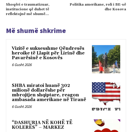
Shoqëri e traumatizuar,
Politika amerikane, roli i BE-së
institucione që duhet të
dhe Kosova
reflektojnë më shumë…
Më shumë shkrime
Vizitë e suksesshme Qëndresës
heroike të Llapit për Lirinë dhe
Pavarësinë e Kosovës
6 Gusht 2026
SHBA miratoi huanë 302
milionë dollarëshe për
mbrojtjen shqiptare, reagon
ambasada amerikane në Tiranë
6 Gusht 2026
“DASHURIA NË KOHË TË
KOLERËS” – MARKEZ