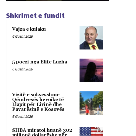
Shkrimet e fundit
Vajza e kulaku
6 Gusht 2026
5 poezi nga Elife Luzha
6 Gusht 2026
Vizitë e suksesshme
Qëndresës heroike të
Llapit për Lirinë dhe
Pavarësinë e Kosovës
6 Gusht 2026
SHBA miratoi huanë 302
milionë dollarëshe për