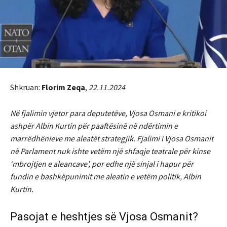
Shkruan:
Florim Zeqa
,
22.11.2024
Në fjalimin vjetor para deputetëve, Vjosa Osmani e kritikoi
ashpër Albin Kurtin për paaftësinë në ndërtimin e
marrëdhënieve me aleatët strategjik. Fjalimi i Vjosa Osmanit
në Parlament nuk ishte vetëm një shfaqje teatrale për kinse
‘mbrojtjen e aleancave’, por edhe një sinjal i hapur për
fundin e bashkëpunimit me aleatin e vetëm politik, Albin
Kurtin.
Pasojat e heshtjes së Vjosa Osmanit?