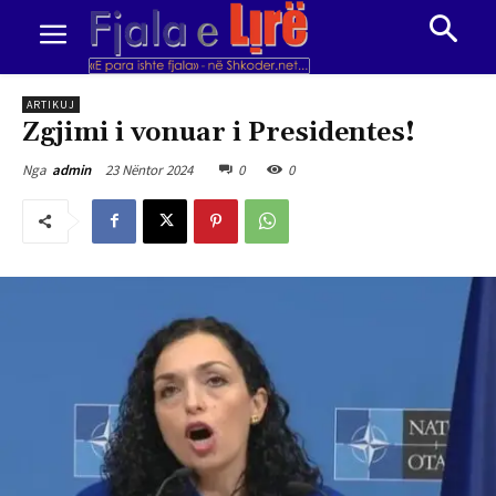
ARTIKUJ
Zgjimi i vonuar i Presidentes!
23 Nëntor 2024
0
0
Nga
admin