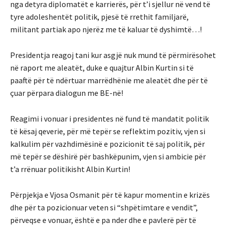
nga detyra diplomatët e karrierës, për t’i sjellur në vend të
tyre adoleshentët politik, pjesë të rrethit familjarë,
militant partiak apo njerëz me të kaluar të dyshimtë…!
Presidentja reagoj tani kur asgjë nuk mund të përmirësohet
në raport me aleatët, duke e quajtur Albin Kurtin si të
paaftë për të ndërtuar marrëdhënie me aleatët dhe për të
çuar përpara dialogun me BE-në!
Reagimi i vonuar i presidentes në fund të mandatit politik
të kësaj qeverie, për më tepër se reflektim pozitiv, vjen si
kalkulim për vazhdimësinë e pozicionit të saj politik, për
më tepër se dëshirë për bashkëpunim, vjen si ambicie për
t’a rrënuar politikisht Albin Kurtin!
Përpjekja e Vjosa Osmanit për të kapur momentin e krizës
dhe për ta pozicionuar veten si “shpëtimtare e vendit”,
përveqse e vonuar, është e pa nder dhe e pavlerë për të