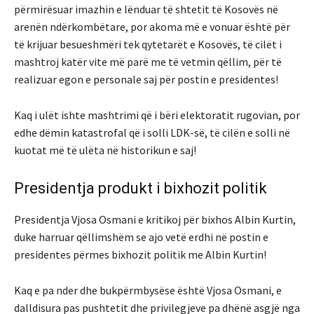
përmirësuar imazhin e lënduar të shtetit të Kosovës në
arenën ndërkombëtare, por akoma më e vonuar është për
të krijuar besueshmëri tek qytetarët e Kosovës, të cilët i
mashtroj katër vite më parë me të vetmin qëllim, për të
realizuar egon e personale saj për postin e presidentes!
Kaq i ulët ishte mashtrimi që i bëri elektoratit rugovian, por
edhe dëmin katastrofal që i solli LDK-së, të cilën e solli në
kuotat më të ulëta në historikun e saj!
Presidentja produkt i bixhozit politik
Presidentja Vjosa Osmani e kritikoj për bixhos Albin Kurtin,
duke harruar qëllimshëm se ajo vetë erdhi në postin e
presidentes përmes bixhozit politik me Albin Kurtin!
Kaq e pa nder dhe bukpërmbysëse është Vjosa Osmani, e
dalldisura pas pushtetit dhe privilegjeve pa dhënë asgjë nga