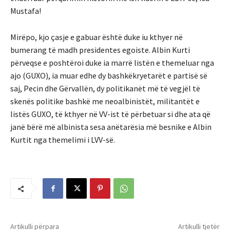
Mustafa!
Mirëpo, kjo çasje e gabuar është duke iu kthyer në
bumerang të madh presidentes egoiste. Albin Kurti
përveqse e poshtëroi duke ia marrë listën e themeluar nga
ajo (GUXO), ia muar edhe dy bashkëkryetarët e partisë së
saj, Pecin dhe Gërvallën, dy politikanët më të vegjël të
skenës politike bashkë me neoalbinistët, militantët e
listës GUXO, të kthyer në VV-ist të përbetuar si dhe ata që
janë bërë më albinista sesa anëtarësia më besnike e Albin
Kurtit nga themelimi i LVV-së.
Artikulli përpara
Artikulli tjetër