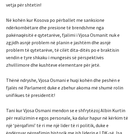
vetja për shtetin!
Në kohën kur Kosova po përballet me sanksione
ndërkombëtare dhe presione të brendshme nga
pakënaqësitë e qytetarëve, fjalimi i Vjosa Osmanit nuk e
zgjidh asnjë problem në planin e jashtëm dhe asnjë
problem të qytetarëve, të cilët dita-ditës po e braktisin
vendin e tyre shkaku i mungesës së përspektivës
zhvillimore dhe kushteve elementare për jetë.
Thënë ndryshe, Vjosa Osmani e huqi kohën dhe peshën e
fjalës në Parlament duke e zbehur akoma më shumë rolin
unifikues të presidentit!
Tani kur Vjosa Osmani mendon se e shfrytëzoj Albin Kurtin
për realizimin e egos personale, ka dalur hapur në kërkim të
një ‘përqafimi’ të ri me një lider të ri politik, duke e
ëndërruar përqafimin historik me ish liderin e LDK-së, Isa