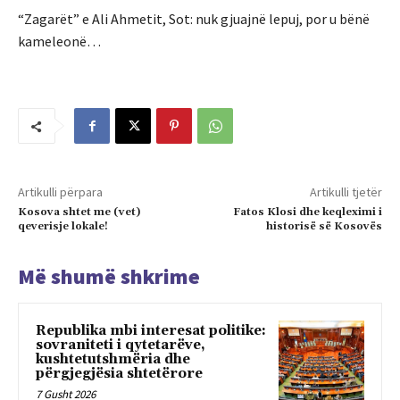
“Zagarët” e Ali Ahmetit, Sot: nuk gjuajnë lepuj, por u bënë
kameleonë…
Artikulli përpara
Artikulli tjetër
Kosova shtet me (vet)
Fatos Klosi dhe keqleximi i
qeverisje lokale!
historisë së Kosovës
Më shumë shkrime
Republika mbi interesat politike:
sovraniteti i qytetarëve,
kushtetutshmëria dhe
përgjegjësia shtetërore
7 Gusht 2026