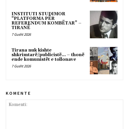
INSTITUTI STUDIMOR
“PLATFORMA PËR
REFERENDUM KOMBËTAR” –
TIRANË
7 Gusht 2026
Tirana nuk kishte
shkrimtarë/publicistë… – thonë
ende komunistët e tollonave
7 Gusht 2026
K O M E N T E