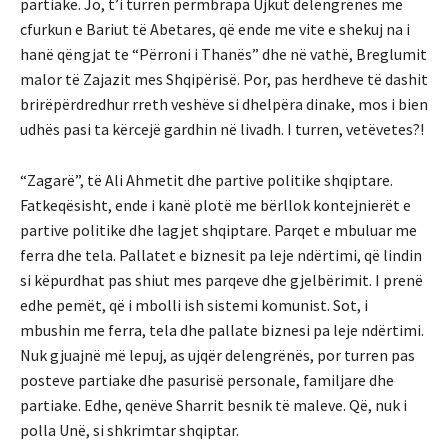
partiake. Jo, t’i turren përmbrapa Ujkut delengrënës me
cfurkun e Bariut të Abetares, që ende me vite e shekuj na i
hanë qëngjat te “Përroni i Thanës” dhe në vathë, Breglumit
malor të Zajazit mes Shqipërisë. Por, pas herdheve të dashit
brirëpërdredhur rreth veshëve si dhelpëra dinake, mos i bien
udhës pasi ta kërcejë gardhin në livadh. I turren, vetëvetes?!
“Zagarë”, të Ali Ahmetit dhe partive politike shqiptare.
Fatkeqësisht, ende i kanë plotë me bërllok kontejnierët e
partive politike dhe lagjet shqiptare. Parqet e mbuluar me
ferra dhe tela. Pallatet e biznesit pa leje ndërtimi, që lindin
si këpurdhat pas shiut mes parqeve dhe gjelbërimit. I prenë
edhe pemët, që i mbolli ish sistemi komunist. Sot, i
mbushin me ferra, tela dhe pallate biznesi pa leje ndërtimi.
Nuk gjuajnë më lepuj, as ujqër delengrënës, por turren pas
posteve partiake dhe pasurisë personale, familjare dhe
partiake. Edhe, qenëve Sharrit besnik të maleve. Që, nuk i
polla Unë, si shkrimtar shqiptar.