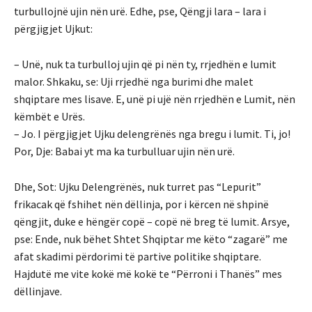
turbullojnë ujin nën urë. Edhe, pse, Qëngji lara – lara i
përgjigjet Ujkut:
– Unë, nuk ta turbulloj ujin që pi nën ty, rrjedhën e lumit
malor. Shkaku, se: Uji rrjedhë nga burimi dhe malet
shqiptare mes lisave. E, unë pi ujë nën rrjedhën e Lumit, nën
këmbët e Urës.
– Jo. I përgjigjet Ujku delengrënës nga bregu i lumit. Ti, jo!
Por, Dje: Babai yt ma ka turbulluar ujin nën urë.
Dhe, Sot: Ujku Delengrënës, nuk turret pas “Lepurit”
frikacak që fshihet nën dëllinja, por i kërcen në shpinë
qëngjit, duke e hëngër copë – copë në breg të lumit. Arsye,
pse: Ende, nuk bëhet Shtet Shqiptar me këto “zagarë” me
afat skadimi përdorimi të partive politike shqiptare.
Hajdutë me vite kokë më kokë te “Përroni i Thanës” mes
dëllinjave.