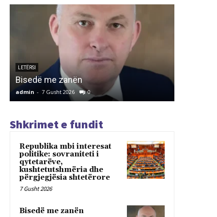
ARTIKUJ
INSTITU
PËR REF
LETËRSI
Bisedë me zanën
TIRANË
admin
-
7 Gusht 2026
0
admin
-
7 G
Shkrimet e fundit
Republika mbi interesat
politike: sovraniteti i
qytetarëve,
kushtetutshmëria dhe
përgjegjësia shtetërore
7 Gusht 2026
Bisedë me zanën