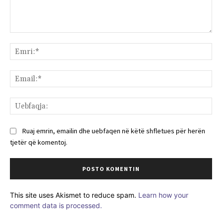
Komenti:
Emr
Ema
Ue
Ruaj emrin, emailin dhe uebfaqen në këtë shfletues për herën
tjetër që komentoj.
This site uses Akismet to reduce spam.
Learn how your
comment data is processed.