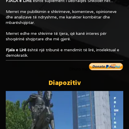
FJALA e LIRË
është suplement i uebfaqes
Shkoder.net...
Merret me publikimin e shkrimeve, komenteve, opinioneve
dhe analizave të ndryshme, me karakter kombëtar dhe
mbarëshqiptar.
Merret edhe me shkrime të tjera, që kanë interes për
shoqërinë shqiptare dhe më gjerë.
Fjala e Lirë
është një tribunë e mendimit të lirë, intelektual e
demokratik.
Dhuro me
Diapozitiv