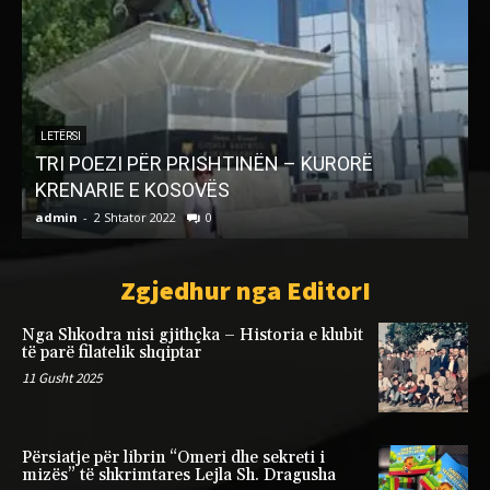
LETËRSI
TRI POEZI PËR PRISHTINËN – KURORË
KRENARIE E KOSOVËS
admin
-
2 Shtator 2022
0
a
Zgjedhur nga EditorI
Nga Shkodra nisi gjithçka – Historia e klubit
të parë filatelik shqiptar
11 Gusht 2025
Përsiatje për librin “Omeri dhe sekreti i
mizës” të shkrimtares Lejla Sh. Dragusha