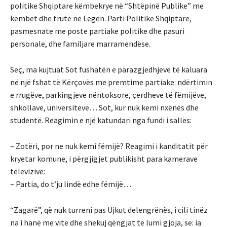
politike Shqiptare këmbekrye në “Shtëpinë Publike” me
këmbët dhe trutë ne Legen. Parti Politike Shqiptare,
pasmesnate me poste partiake politike dhe pasuri
personale, dhe familjare marramendëse.
Seç, ma kujtuat Sot fushatën e parazgjedhjeve të kaluara
në një fshat të Kërçovës me premtime partiake: ndërtimin
e rrugëve, parkingjeve nëntoksore, çerdheve të fëmijëve,
shkollave, universiteve… Sot, kur nuk kemi nxënës dhe
studentë. Reagimin e një katundari nga fundi i sallës:
– Zotëri, por ne nuk kemi fëmijë? Reagimi i kanditatit për
kryetar komune, i përgjigjet publikisht para kamerave
televizive:
– Partia, do t’ju lindë edhe fëmijë…
“Zagarë”, që nuk turreni pas Ujkut delengrënës, i cili tinëz
na i hanë me vite dhe shekuj qëngjat te lumi gjoja, se: ia