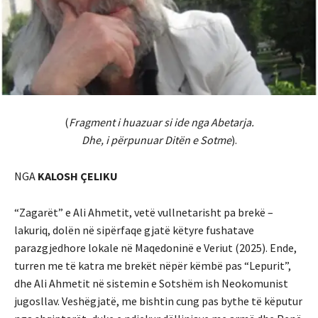
(
Fragment i huazuar si ide nga Abetarja.
Dhe, i përpunuar Ditën e Sotme
).
NGA
KALOSH ÇELIKU
“Zagarët” e Ali Ahmetit, vetë vullnetarisht pa brekë –
lakuriq, dolën në sipërfaqe gjatë këtyre fushatave
parazgjedhore lokale në Maqedoninë e Veriut (2025). Ende,
turren me të katra me brekët nëpër këmbë pas “Lepurit”,
dhe Ali Ahmetit në sistemin e Sotshëm ish Neokomunist
jugosllav. Veshëgjatë, me bishtin cung pas bythe të këputur