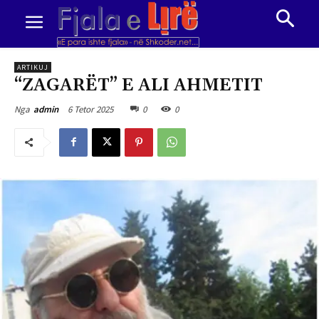
ARTIKUJ
“ZAGARËT” E ALI AHMETIT
6 Tetor 2025
0
0
Nga
admin