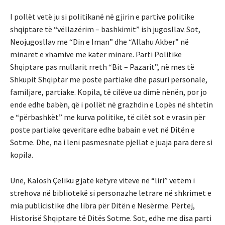
I pollët vetë ju si politikanë në gjirin e partive politike
shqiptare të “vëllazërim – bashkimit” ish jugosllav. Sot,
Neojugosllav me “Din e Iman” dhe “Allahu Akber” në
minaret e xhamive me katër minare. Parti Politike
Shqiptare pas mullarit rreth “Bit – Pazarit”, në mes të
Shkupit Shqiptar me poste partiake dhe pasuri personale,
familjare, partiake. Kopila, të cilëve ua dimë nënën, por jo
ende edhe babën, që i pollët në grazhdin e Lopës në shtetin
e “përbashkët” me kurva politike, të cilët sot e vrasin për
poste partiake qeveritare edhe babain e vet në Ditën e
Sotme. Dhe, na i leni pasmesnate pjellat e juaja para dere si
kopila.
Unë, Kalosh Çeliku gjatë këtyre viteve në “liri” vetëm i
strehova në bibliotekë si personazhe letrare në shkrimet e
mia publicistike dhe libra për Ditën e Nesërme. Përtej,
Historisë Shqiptare të Ditës Sotme. Sot, edhe me disa parti