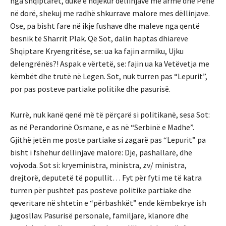
nga shqiptarët, duke e ndjekur dëllinjave me armë dhe Penë
në dorë, shekuj me radhë shkurrave malore mes dëllinjave.
Ose, pa bisht fare në ikje fushave dhe maleve nga qentë
besnik të Sharrit Plak. Që Sot, dalin haptas dhiareve
Shqiptare Kryengritëse, se: ua ka fajin armiku, Ujku
delengrënës?! Aspak e vërtetë, se: fajin ua ka Vetëvetja me
këmbët dhe trutë në Legen. Sot, nuk turren pas “Lepurit”,
por pas posteve partiake politike dhe pasurisë.
Kurrë, nuk kanë qenë më të përçarë si politikanë, sesa Sot:
as në Perandorinë Osmane, e as në “Serbinë e Madhe”.
Gjithë jetën me poste partiake si zagarë pas “Lepurit” pa
bisht i fshehur dëllinjave malore: Dje, pashallarë, dhe
vojvoda. Sot si: kryeministra, ministra, zv/ ministra,
drejtorë, deputetë të popullit… Fyt për fyti me të katra
turren për pushtet pas posteve politike partiake dhe
qeveritare në shtetin e “përbashkët” ende këmbekrye ish
jugosllav. Pasurisë personale, familjare, klanore dhe