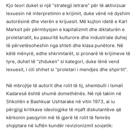
Kjo teori duket si një “strategji letrare” për të aktivizuar
lexuesin në interpretimin e krijimit, duke vënë në dyshim
autorësinë dhe vlerën e krijuesit. Më kujton idetë e Karl
Marksit për përmbysjen e kapitalizmit dhe diktaturën e
proletariatit, ku pasuritë kulturore dhe industriale duhej
të përvetësoheshin nga shteti dhe klasa punëtore. Në
këtë mënyrë, edhe shkrimtarët, si pronarë të krijimeve të
tyre, duhet të “zhduken” si kategori, duke lënë vend
lexuesit, i cili shihet si “proletari i mendjes dhe shpirtit”.
Në mbrojtje të autorit dhe rolit të tij, shembulli i Ismail
Kadaresë është shumë domethënës. Në një takim në
Shkollën e Bashkuar Ushtarake në vitin 1973, ai iu
përgjigj kritikave ideologjike të mjaft diskutantëve që
kërkonin pasqyrim më të gjerë të rolit të femrës
shqiptare në luftën kundër revizionizmit sovjetik: