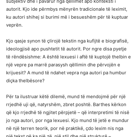
subjektiv dhe i pavarur nga qëllimet apo konteksti i
autorit. Kjo ide përmbys mënyrën tradicionale të leximit,
ku autori shihej si burimi më i besueshëm për të kuptuar
veprën.
Kjo qasje synon të çlirojë tekstin nga kufijtë e biografisë,
ideologjisë apo pushtetit të autorit. Por ngre disa pyetje
të rëndësishme: A është lexuesi i aftë të kuptojë thelbin e
një vepre pa marrë parasysh qëllimin dhe përvojën e
krijuesit? A mund të ndahet vepra nga autori pa humbur
diçka thelbësore?
Për ta ilustruar këtë dilemë, mund të mendojmë për një
rrjedhë uji që, natyrshëm, zbret poshtë. Barthes kërkon
që kjo rrjedhë të ngjitet përpjetë – që interpretimi të nisë
jo nga autori, por nga lexuesi. Kjo mund të jetë e mundur
në një terren teorik, por në praktikë, çdo lexim nis nga
një tekst që ka një zë, një stil dhe një strukturë –