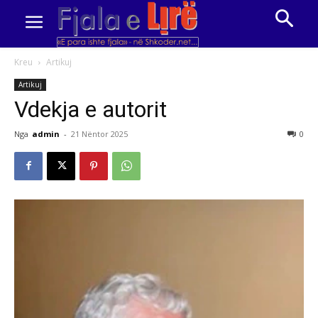
Kreu
Artikuj
Artikuj
Vdekja e autorit
Nga
admin
-
21 Nëntor 2025
0