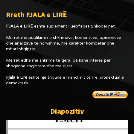
Rreth FJALA e LIRË
FJALA e LIRË
është suplement i uebfaqes
Shkoder.net...
Merret me publikimin e shkrimeve, komenteve, opinioneve
dhe analizave të ndryshme, me karakter kombëtar dhe
mbarëshqiptar.
Merret edhe me shkrime të tjera, që kanë interes për
shoqërinë shqiptare dhe më gjerë.
Fjala e Lirë
është një tribunë e mendimit të lirë, intelektual e
demokratik.
Dhuro me
Diapozitiv