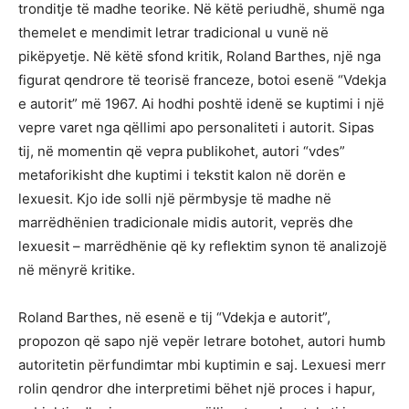
tronditje të madhe teorike. Në këtë periudhë, shumë nga
themelet e mendimit letrar tradicional u vunë në
pikëpyetje. Në këtë sfond kritik, Roland Barthes, një nga
figurat qendrore të teorisë franceze, botoi esenë “Vdekja
e autorit” më 1967. Ai hodhi poshtë idenë se kuptimi i një
vepre varet nga qëllimi apo personaliteti i autorit. Sipas
tij, në momentin që vepra publikohet, autori “vdes”
metaforikisht dhe kuptimi i tekstit kalon në dorën e
lexuesit. Kjo ide solli një përmbysje të madhe në
marrëdhënien tradicionale midis autorit, veprës dhe
lexuesit – marrëdhënie që ky reflektim synon të analizojë
në mënyrë kritike.
Roland Barthes, në esenë e tij “Vdekja e autorit”,
propozon që sapo një vepër letrare botohet, autori humb
autoritetin përfundimtar mbi kuptimin e saj. Lexuesi merr
rolin qendror dhe interpretimi bëhet një proces i hapur,