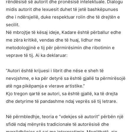
rëndësisë së autorit dhe pronësisë intelektuale. Dialogu
midis autorit dhe lexuesit duhet të jetë bashkëpunues
dhe i ndërsjellë, duke respektuar rolin dhe të drejtën e
secilit.
Në mbrojtje të kësaj ideje, Kadare është përballur edhe
me zëra kritikë, vendas dhe të huaj, lidhur me
metodologjinë e tij për përmirësimin dhe ribotimin e
veprave të tij. Ai ka deklaruar:
“Autori është krijuesi i librit dhe nëse e sheh të
nevojshme, e ka për detyrë sa është gjallë ta përmirësojë
atë nga pikëpamja e vlerave artistike.”
Kjo tregon qartë se autori, sa është gjallë, ka të drejta
dhe detyrime të pandashme ndaj veprës së tij letrare.
Në përmbledhje, teoria e “vdekjes së autorit” përbën një
sfidë ndaj mënyrës tradicionale të autorësisë dhe
marrëdhënies së saj me interpretimin. Megjithatë, ajo