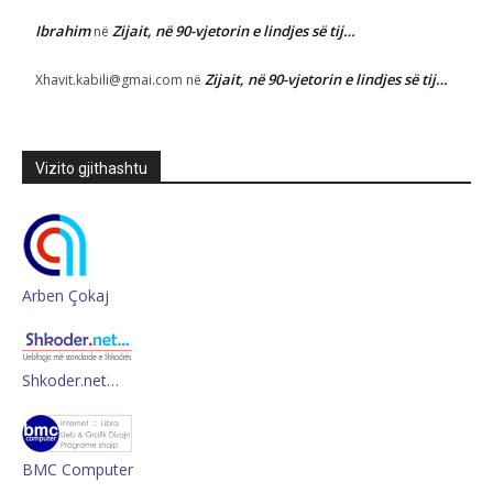
Ibrahim
Zijait, në 90-vjetorin e lindjes së tij…
në
Zijait, në 90-vjetorin e lindjes së tij…
Xhavit.kabili@gmai.com
në
Vizito gjithashtu
Arben Çokaj
Shkoder.net…
BMC Computer