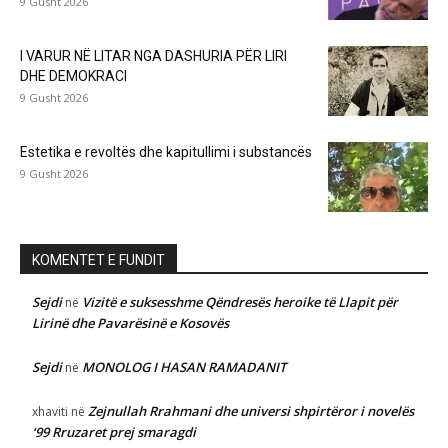
9 Gusht 2026
I VARUR NË LITAR NGA DASHURIA PËR LIRI
DHE DEMOKRACI
9 Gusht 2026
Estetika e revoltës dhe kapitullimi i substancës
9 Gusht 2026
KOMENTET E FUNDIT
Sejdi
Vizitë e suksesshme Qëndresës heroike të Llapit për
në
Lirinë dhe Pavarësinë e Kosovës
Sejdi
MONOLOG I HASAN RAMADANIT
në
Zejnullah Rrahmani dhe universi shpirtëror i novelës
xhaviti
në
‘99 Rruzaret prej smaragdi