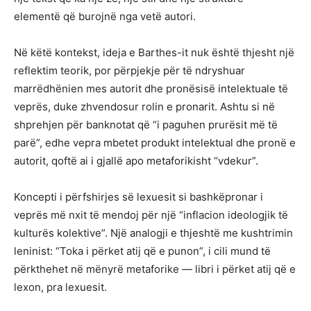
elementë që burojnë nga vetë autori.
Në këtë kontekst, ideja e Barthes-it nuk është thjesht një
reflektim teorik, por përpjekje për të ndryshuar
marrëdhënien mes autorit dhe pronësisë intelektuale të
veprës, duke zhvendosur rolin e pronarit. Ashtu si në
shprehjen për banknotat që “i paguhen prurësit më të
parë”, edhe vepra mbetet produkt intelektual dhe pronë e
autorit, qoftë ai i gjallë apo metaforikisht “vdekur”.
Koncepti i përfshirjes së lexuesit si bashkëpronar i
veprës më nxit të mendoj për një “inflacion ideologjik të
kulturës kolektive”. Një analogji e thjeshtë me kushtrimin
leninist: “Toka i përket atij që e punon”, i cili mund të
përkthehet në mënyrë metaforike — libri i përket atij që e
lexon, pra lexuesit.