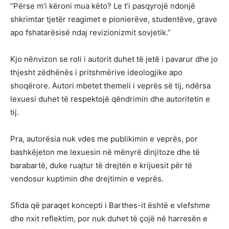
“Përse m’i këroni mua këto? Le t’i pasqyrojë ndonjë
shkrimtar tjetër reagimet e pionierëve, studentëve, grave
apo fshatarësisë ndaj revizionizmit sovjetik.”
Kjo nënvizon se roli i autorit duhet të jetë i pavarur dhe jo
thjesht zëdhënës i pritshmërive ideologjike apo
shoqërore. Autori mbetet themeli i veprës së tij, ndërsa
lexuesi duhet të respektojë qëndrimin dhe autoritetin e
tij.
Pra, autorësia nuk vdes me publikimin e veprës, por
bashkëjeton me lexuesin në mënyrë dinjitoze dhe të
barabartë, duke ruajtur të drejtën e krijuesit për të
vendosur kuptimin dhe drejtimin e veprës.
Sfida që paraqet koncepti i Barthes-it është e vlefshme
dhe nxit reflektim, por nuk duhet të çojë në harresën e