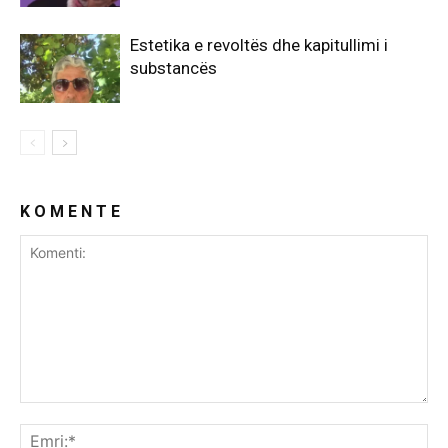
Estetika e revoltës dhe kapitullimi i
substancës
K O M E N T E