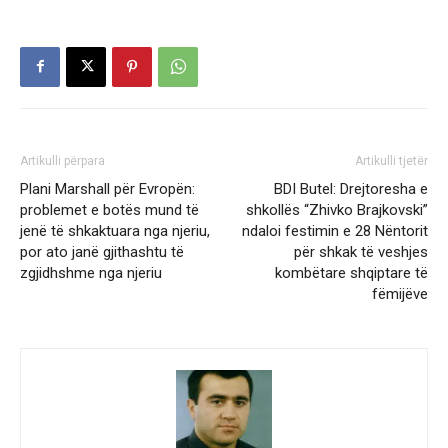
Artikulli përpara
Artikulli tjetër
Plani Marshall për Evropën:
BDI Butel: Drejtoresha e
problemet e botës mund të
shkollës “Zhivko Brajkovski”
jenë të shkaktuara nga njeriu,
ndaloi festimin e 28 Nëntorit
por ato janë gjithashtu të
për shkak të veshjes
zgjidhshme nga njeriu
kombëtare shqiptare të
fëmijëve