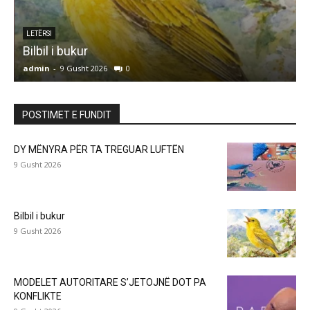
LETËRSI
Bilbil i bukur
admin
-
9 Gusht 2026
0
a
POSTIMET E FUNDIT
DY MËNYRA PËR TA TREGUAR LUFTËN
9 Gusht 2026
Bilbil i bukur
9 Gusht 2026
MODELET AUTORITARE S’JETOJNË DOT PA
KONFLIKTE