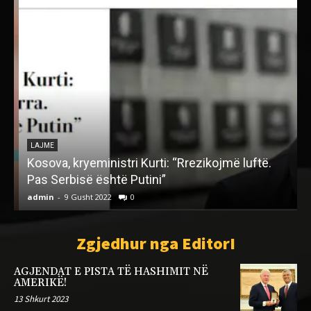
LAJME
Kosova, kryeministri Kurti: “Rrezikojmë luftë.
Pas Serbisë është Putini”
admin
-
9 Gusht 2022
0
a
Zgjedhur nga EditorI
AGJENDAT E PISTA TË HASHIMIT NË
AMERIKË!
13 Shkurt 2023