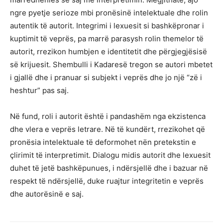
ngre pyetje serioze mbi pronësinë intelektuale dhe rolin
autentik të autorit. Integrimi i lexuesit si bashkëpronar i
kuptimit të veprës, pa marrë parasysh rolin themelor të
autorit, rrezikon humbjen e identitetit dhe përgjegjësisë
së krijuesit. Shembulli i Kadaresë tregon se autori mbetet
i gjallë dhe i pranuar si subjekt i veprës dhe jo një “zë i
heshtur” pas saj.
Në fund, roli i autorit është i pandashëm nga ekzistenca
dhe vlera e veprës letrare. Në të kundërt, rrezikohet që
pronësia intelektuale të deformohet nën pretekstin e
çlirimit të interpretimit. Dialogu midis autorit dhe lexuesit
duhet të jetë bashkëpunues, i ndërsjellë dhe i bazuar në
respekt të ndërsjellë, duke ruajtur integritetin e veprës
dhe autorësinë e saj.