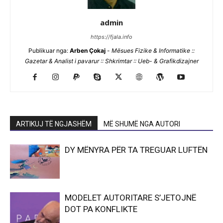
admin
https://fjala.info
Publikuar nga:
Arben Çokaj
-
Mësues Fizike & Informatike ::
Gazetar & Analist i pavarur :: Shkrimtar :: Ueb- & Grafikdizajner
ARTIKUJ TË NGJASHËM
MË SHUMË NGA AUTORI
DY MËNYRA PËR TA TREGUAR LUFTËN
MODELET AUTORITARE S’JETOJNË
DOT PA KONFLIKTE