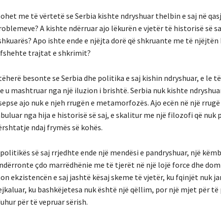
ohet me të vërtetë se Serbia kishte ndryshuar thelbin e saj në qas
roblemeve? A kishte ndërruar ajo lëkurën e vjetër të historisë së sa
 shkuarës? Apo ishte ende e njëjta dorë që shkruante me të njëjtën
 fshehte trajtat e shkrimit?
ëherë besonte se Serbia dhe politika e saj kishin ndryshuar, e le të 
ke u mashtruar nga një iluzion i brishtë. Serbia nuk kishte ndryshua
sepse ajo nuk e njeh rrugën e metamorfozës. Ajo ecën në një rrugë
buluar nga hija e historisë së saj, e skalitur me një filozofi që nuk
ërshtatje ndaj frymës së kohës.
politikës së saj rrjedhte ende një mendësi e pandryshuar, një këm
hndërronte çdo marrëdhënie me të tjerët në një lojë force dhe dom
n ekzistencën e saj jashtë kësaj skeme të vjetër, ku fqinjët nuk ja
tejkaluar, ku bashkëjetesa nuk është një qëllim, por një mjet për të 
hur për të vepruar sërish.