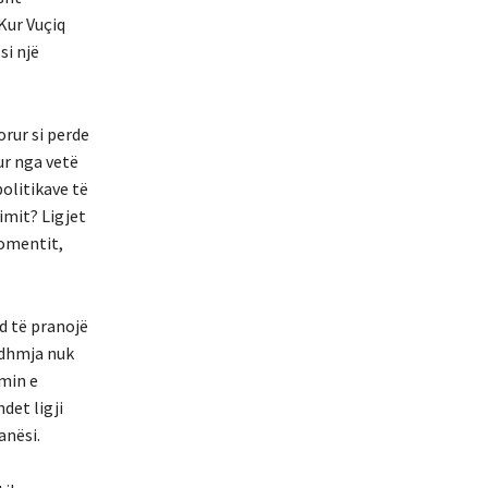
Kur Vuçiq
si një
rur si perde
ur nga vetë
politikave të
imit? Ligjet
omentit,
nd të pranojë
rdhmja nuk
min e
det ligji
anësi.