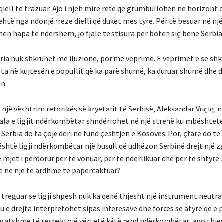
iell të trazuar. Ajo i njeh mirë retë që grumbullohen në horizont 
htë nga ndonjë rreze dielli që duket mes tyre. Për të besuar në nj
hen hapa të ndershëm, jo fjalë të stisura për botën siç bënë Serbia
oria nuk shkruhet me iluzione, por me veprime. E veprimet e së shk
ta në kujtesën e popullit që ka parë shumë, ka duruar shumë dhe di
in.
një vështrim retorikës së kryetarit të Serbisë, Aleksandar Vuçiq, 
fjala e ligjit ndërkombëtar shndërrohet në një strehë ku mbështet
Serbia do ta çojë deri në fund çështjen e Kosovës. Por, çfarë do të
është ligji ndërkombëtar një busull që udhëzon Serbinë drejt një zg
ë mjet i përdorur për të vonuar, për të ndërlikuar dhe për të shtyrë 
je në një të ardhme të papërcaktuar?
 treguar se ligji shpesh nuk ka qenë thjesht një instrument neutral
u e drejta interpretohet sipas interesave dhe forcës së atyre që e 
e gatshme të respektojë vërtetë këtë rend ndërkombëtar, apo thje