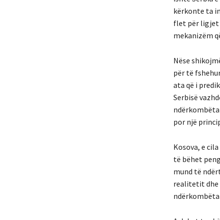
kërkonte ta i
flet për ligje
mekanizëm që 
Nëse shikojmë
për të fshehur
ata që i predi
Serbisë vazhd
ndërkombëtar
por një princ
Kosova, e cila
të bëhet peng 
mund të ndërt
realitetit dhe
ndërkombëtar 