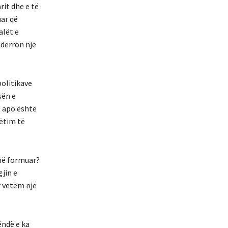
rit dhe e të
uar që
alët e
ndërron një
politikave
sën e
, apo është
hëtim të
anë formuar?
gjin e
r vetëm një
ëndë e ka