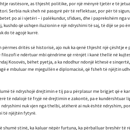
tje rastësore, as thjesht politike, por një mënyrë tjetër e të jetua
tori. Serbia nuk sheh në pasqyrë për të reflektuar, por për të sigur
betet po ai i vjetëri – i palëkundur, sfidues, dhe i paprekshëm nga v
, kushdo që ushqen iluzionin e një ndryshimi të saj, të dijë se po ë
k do të agojë kurrë.
përmes dritës së historisë, ajo nuk ka qenë thjesht një çështje e 
ë filozofi e ndërtuar mbi qëndrime që rrënjët i kanë thellë në kujte
 ndaj Kosovës, bëhet pyetja, a ka ndodhur ndonjë kthesë e sinqertë
rugë e mbuluar me mjegullën e diplomacisë, që fsheh të njëjtin ud
lumë të ndryshojë drejtimin e tij pa u përplasur me brigjet që e k
rë të ndalojë të fryjë në drejtimin e zakontë, pa e kundërshtuar li
 ndryshimi nuk vjen nga thelbi, atëherë ai nuk është ndryshim, po
 të njëjtën fytyrë.
ë shumë stinë, ka kaluar nëpër furtuna, ka përballuar breshër të r