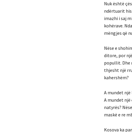
Nuk është çësh
ndërtuarit his
imazhi i saj m
kohërave. Ndaj
mëngjes që nu
Nëse e shohim 
ditore, por nj
popullit. Dhe
thjesht një r
kahershëm?
A mundet një 
A mundet një e
natyrës? Nëse
maskë e re mbi
Kosova ka par