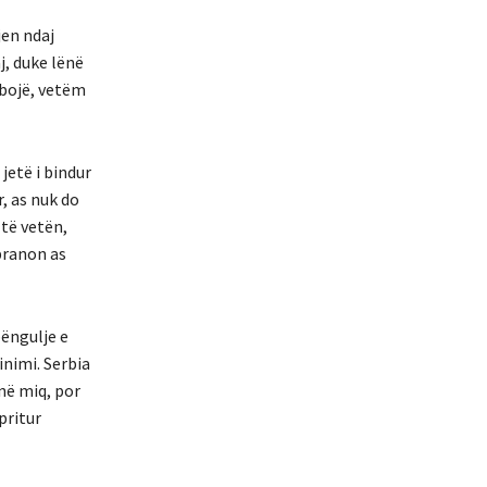
jen ndaj
j, duke lënë
 bojë, vetëm
jetë i bindur
r, as nuk do
 të vetën,
 pranon as
bëngulje e
inimi. Serbia
në miq, por
pritur