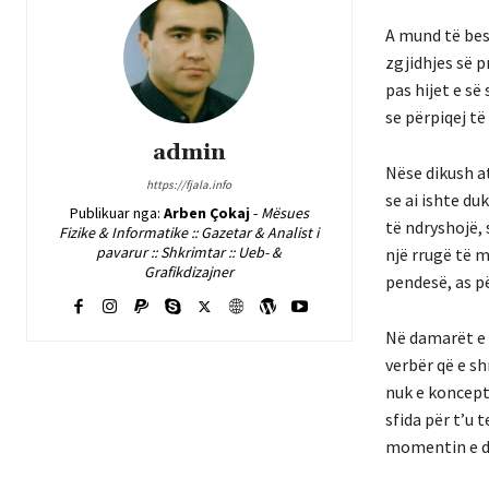
A mund të bes
zgjidhjes së p
pas hijet e së
se përpiqej të
admin
Nëse dikush at
https://fjala.info
se ai ishte du
Publikuar nga:
Arben Çokaj
-
Mësues
të ndryshojë, 
Fizike & Informatike :: Gazetar & Analist i
pavarur :: Shkrimtar :: Ueb- &
një rrugë të m
Grafikdizajner
pendesë, as p
Në damarët e 
verbër që e s
nuk e koncepto
sfida për t’u 
momentin e du