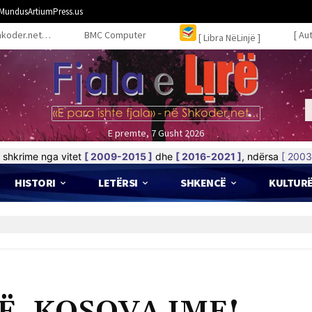
MundusArtiumPress.us
hkoder.net…
BMC Computer
[ Au
[ Libra NëLinjë ]
E premte, 7 Gusht 2026
shkrime nga vitet
[ 2009-2015 ]
dhe
[ 2016-2021 ]
, ndërsa
[ 2003
HISTORI
LETËRSI
SHKENCË
KULTUR