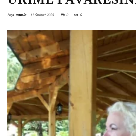
URIME PAVARËSINË
Nga
admin
11 Shkurt 2025
0
0