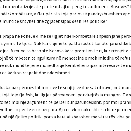
nstrumentalizojë atë për të mbajtur peng të ardhmen e Kosovës? 
t ndërkombëtare, a flet për të si një parim të pandryshueshëm apo 
mund të shtyhet dhe zgjatet sipas dëshirës politike?
 prapa në kohë, e dimë se ligjet ndërkombëtare shpesh janë përdo
 synime të tjera. Nuk kanë qenë të pakta rastet kur ato janë shkel
kojnë. A mund ta besonte Kosova këtë premtim të ri, kur rrënjët e 
ojnë të mbeten të ngulitura në mendësinë e mohimit dhe të refuz
e nuk mund të jenë monedha që këmbehen sipas interesave të m
ip që kërkon respekt dhe ndershmëri.
 ka kaluar përmes labirinteve të vuajtjeve dhe sakrificave, nuk mu
i një loje fjalësh, ku ligjet përmenden, por drejtësia mungon. E a
ohet mbi një argument të përsëritur pafundësisht, por mbi prani
 vullnetin për të ecur përpara. Ajo që vlen nuk është sa herë përmen
në një fjalim politik, por sa herë ai zbatohet me vërtetësi dhe pa