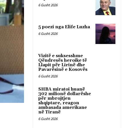
6 Gusht 2026
5 poezi nga Elife Luzha
6 Gusht 2026
Vizitë e suksesshme
Qëndresës heroike të
Llapit për Lirinë dhe
Pavarësinë e Kosovës
6 Gusht 2026
SHBA miratoi huanë
302 milionë dollarëshe
për mbrojtjen
shqiptare, reagon
ambasada amerikane
në Tiranë
6 Gusht 2026