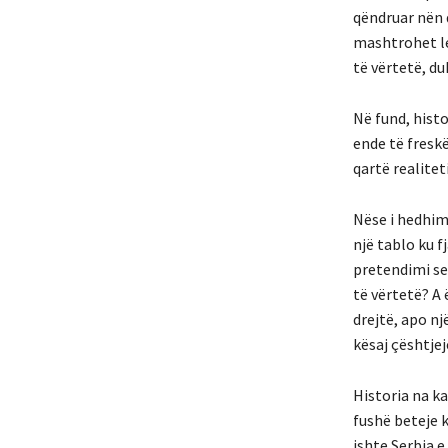
qëndruar nën q
mashtrohet le
të vërtetë, du
Në fund, hist
ende të freskë
qartë realitet
Nëse i hedhim 
një tablo ku 
pretendimi se 
të vërtetë? A 
drejtë, apo nj
kësaj çështje
Historia na ka
fushë beteje k
ishte Serbia 