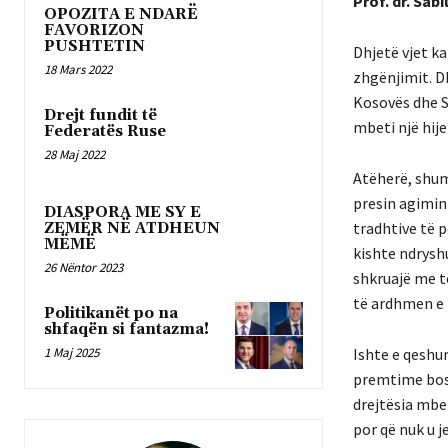
Prof. dr. Sa
OPOZITA E NDARË
FAVORIZON
PUSHTETIN
Dhjetë vjet ka
18 Mars 2022
zhgënjimit. Dh
Kosovës dhe S
Drejt fundit të
mbeti një hije
Federatës Ruse
28 Maj 2022
Atëherë, shum
presin agimin 
DIASPORA ME SY E
tradhtive të pë
ZEMËR NË ATDHEUN
MËMË
kishte ndryshu
26 Nëntor 2023
shkruajë me të
të ardhmen e n
Politikanët po na
shfaqën si fantazma!
Ishte e qeshur
1 Maj 2025
premtime bosh
drejtësia mbet
por që nuk u j