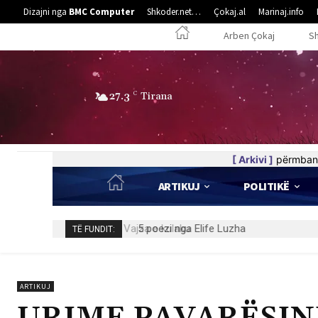
Dizajni nga
BMC Computer
Shkoder.net…
Çokaj.al
Marinaj.info
Arben Çokaj
S
27.3
C
Tirana
[ Arkivi ]
përmban 
ARTIKUJ
POLITIKË
5 poezi nga Elife Luzha
TË FUNDIT:
ARTIKUJ