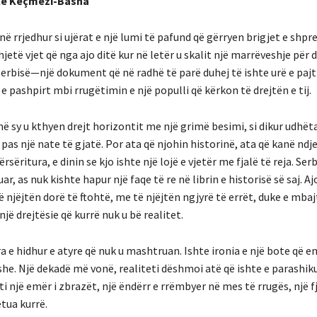
bile Keçmezi-Basha
në rrjedhur si ujërat e një lumi të pafund që gërryen brigjet e shpr
jetë vjet që nga ajo ditë kur në letër u skalit një marrëveshje për 
erbisë—një dokument që në radhë të parë duhej të ishte urë e pajt
 e pashpirt mbi rrugëtimin e një populli që kërkon të drejtën e tij.
ë sy u kthyen drejt horizontit me një grimë besimi, si dikur udhët
pas një nate të gjatë. Por ata që njohin historinë, ata që kanë ndj
rsëritura, e dinin se kjo ishte një lojë e vjetër me fjalë të reja. Ser
ar, as nuk kishte hapur një faqe të re në librin e historisë së saj. A
 njëjtën dorë të ftohtë, me të njëjtën ngjyrë të errët, duke e mbaj
jë drejtësie që kurrë nuk u bë realitet.
a e hidhur e atyre që nuk u mashtruan. Ishte ironia e një bote që 
e. Një dekadë më vonë, realiteti dëshmoi atë që ishte e parashi
i një emër i zbrazët, një ëndërr e rrëmbyer në mes të rrugës, një fj
etua kurrë.