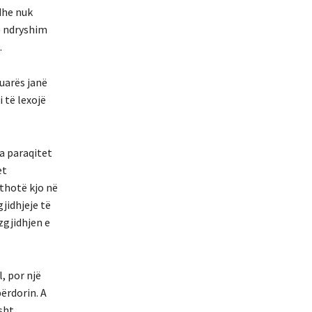
dhe nuk
ë ndryshim
.
uarës janë
 të lexojë
na paraqitet
et
 thotë kjo në
jidhjeje të
zgjidhjen e
, por një
përdorin. A
sht