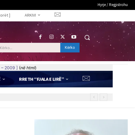
Hyrje / Regjistrohu
torët ]
ARKIVI
Kërko
Kërko...
 – 2009 ]
(
në html
)
Ë
RRETH “FJALA E LIRË”