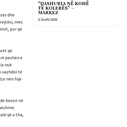
“DASHURIA NË KOHË
TË KOLERËS” –
MARKEZ
esës dhe
6 Gusht 2026
drejtësi, mes
imit, por që
arët që
erë peshën e
bia nuk
jo vazhdoi të
tur nën hije
ende beson në
kueshme:
alë që u tha,