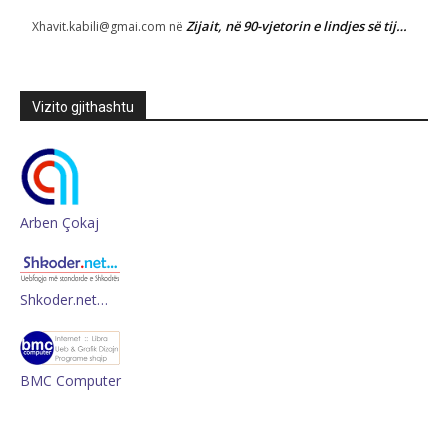
Zijait, në 90-vjetorin e lindjes së tij…
Xhavit.kabili@gmai.com
në
Vizito gjithashtu
Arben Çokaj
Shkoder.net…
BMC Computer