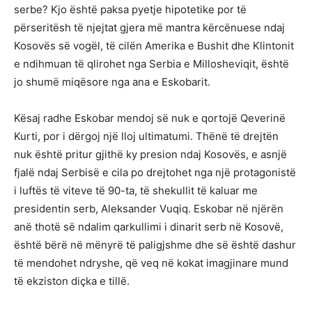
serbe? Kjo është paksa pyetje hipotetike por të
përseritësh të njejtat gjera më mantra kërcënuese ndaj
Kosovës së vogël, të cilën Amerika e Bushit dhe Klintonit
e ndihmuan të qlirohet nga Serbia e Millosheviqit, është
jo shumë miqësore nga ana e Eskobarit.
Kësaj radhe Eskobar mendoj së nuk e qortojë Qeverinë
Kurti, por i dërgoj një lloj ultimatumi. Thënë të drejtën
nuk është pritur gjithë ky presion ndaj Kosovës, e asnjë
fjalë ndaj Serbisë e cila po drejtohet nga një protagonistë
i luftës të viteve të 90-ta, të shekullit të kaluar me
presidentin serb, Aleksander Vuqiq. Eskobar në njërën
anë thotë së ndalim qarkullimi i dinarit serb në Kosovë,
është bërë në mënyrë të paligjshme dhe së është dashur
të mendohet ndryshe, që veq në kokat imagjinare mund
të ekziston diçka e tillë.