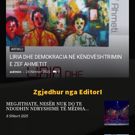
ARTIKUJ
Mendime etike e morale (9)
admin
-
26 Dhjetor 2025
0
a
Zgjedhur nga EditorI
MEGJITHATE, NESËR NUK DO TE
NDODHIN NDRYSHIME TË MËDHA…
8 Shkurt 2025