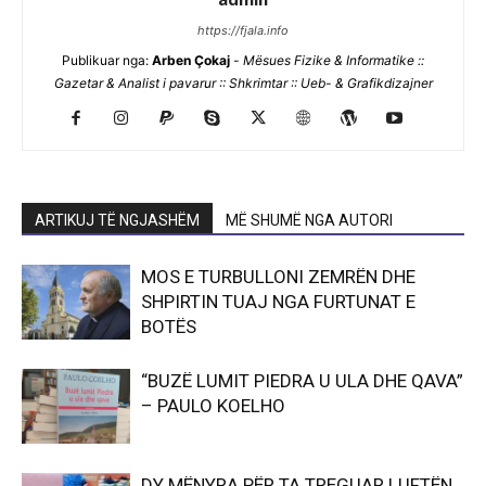
https://fjala.info
Publikuar nga:
Arben Çokaj
-
Mësues Fizike & Informatike ::
Gazetar & Analist i pavarur :: Shkrimtar :: Ueb- & Grafikdizajner
ARTIKUJ TË NGJASHËM
MË SHUMË NGA AUTORI
MOS E TURBULLONI ZEMRËN DHE
SHPIRTIN TUAJ NGA FURTUNAT E
BOTËS
“BUZË LUMIT PIEDRA U ULA DHE QAVA”
– PAULO KOELHO
DY MËNYRA PËR TA TREGUAR LUFTËN