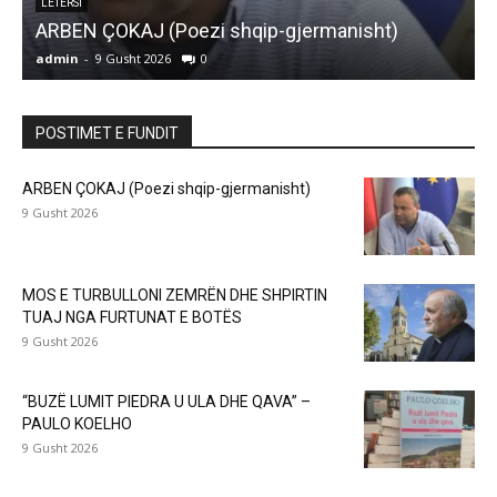
MOS E TURBULLONI ZEMRËN DHE SHPIRTIN
TUAJ NGA FURTUNAT E BOTËS
admin
-
9 Gusht 2026
0
a
POSTIMET E FUNDIT
ARBEN ÇOKAJ (Poezi shqip-gjermanisht)
9 Gusht 2026
MOS E TURBULLONI ZEMRËN DHE SHPIRTIN
TUAJ NGA FURTUNAT E BOTËS
9 Gusht 2026
“BUZË LUMIT PIEDRA U ULA DHE QAVA” –
PAULO KOELHO
9 Gusht 2026