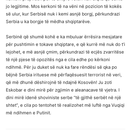
jo legjitime. Mos kerkoni të na vëni në pozicion të kokës
së ulur, kur Serbisë nuk i kemi asnjë borgj, përkundrazi
Serbia u ka borgje të mëdha shqiptarëve.
Serbinë që shumë kohë e ka mbuluar ërrësira mesjatare
për pushtimin e tokave shqiptare, e që kurrë më nuk do t’i
lejohet, e më asnjë çmim, përkundrazi të ecjës zvarritëse
të një pjese të opozitës nga e cila edhe po kërkoni
ndihmë. Për ju duket së nuk ka fare rëndësi së qka po
bëjnë Serbia irituese më përfaqësuesit terrorist në veri,
që më dhunë dëshirojnë të ndajnë Kosovën! Ju zoti
Eskobar e dini mirë për zgjimin e aleanacave të vjetra. I
dini mirë idenë shoviniste serbe “të gjithë serbët në një
shtet”, e cila po tentohet të realizohet më luftë nga Vuqiqi
më ndihmen e Putinit.