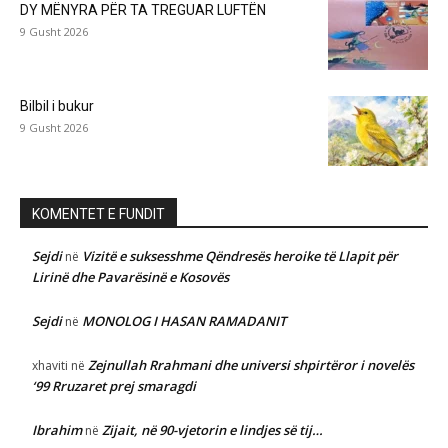
DY MËNYRA PËR TA TREGUAR LUFTËN
9 Gusht 2026
Bilbil i bukur
9 Gusht 2026
KOMENTET E FUNDIT
Sejdi
Vizitë e suksesshme Qëndresës heroike të Llapit për
në
Lirinë dhe Pavarësinë e Kosovës
Sejdi
MONOLOG I HASAN RAMADANIT
në
Zejnullah Rrahmani dhe universi shpirtëror i novelës
xhaviti
në
‘99 Rruzaret prej smaragdi
Ibrahim
Zijait, në 90-vjetorin e lindjes së tij…
në