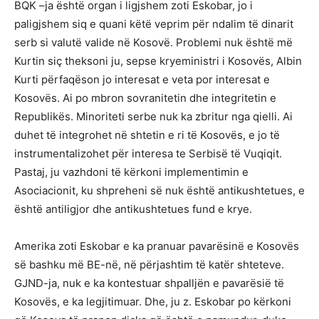
BQK –ja është organ i ligjshem zoti Eskobar, jo i
paligjshem siq e quani këtë veprim për ndalim të dinarit
serb si valutë valide në Kosovë. Problemi nuk është më
Kurtin siç theksoni ju, sepse kryeministri i Kosovës, Albin
Kurti përfaqëson jo interesat e veta por interesat e
Kosovës. Ai po mbron sovranitetin dhe integritetin e
Republikës. Minoriteti serbe nuk ka zbritur nga qielli. Ai
duhet të integrohet në shtetin e ri të Kosovës, e jo të
instrumentalizohet për interesa te Serbisë të Vuqiqit.
Pastaj, ju vazhdoni të kërkoni implementimin e
Asociacionit, ku shpreheni së nuk është antikushtetues, e
është antiligjor dhe antikushtetues fund e krye.
Amerika zoti Eskobar e ka pranuar pavarësinë e Kosovës
së bashku më BE-në, në përjashtim të katër shteteve.
GJND-ja, nuk e ka kontestuar shpalljën e pavarësië të
Kosovës, e ka legjitimuar. Dhe, ju z. Eskobar po kërkoni