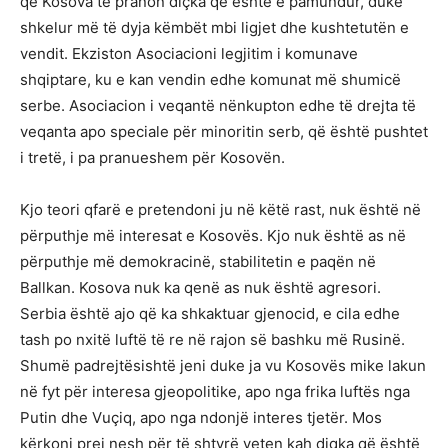
që Kosova të pranon diçka që është e pamundur, duke
shkelur më të dyja këmbët mbi ligjet dhe kushtetutën e
vendit. Ekziston Asociacioni legjitim i komunave
shqiptare, ku e kan vendin edhe komunat më shumicë
serbe. Asociacion i veqantë nënkupton edhe të drejta të
veqanta apo speciale për minoritin serb, që është pushtet
i tretë, i pa pranueshem për Kosovën.
Kjo teori qfarë e pretendoni ju në këtë rast, nuk është në
përputhje më interesat e Kosovës. Kjo nuk është as në
përputhje më demokracinë, stabilitetin e paqën në
Ballkan. Kosova nuk ka qenë as nuk është agresori.
Serbia është ajo që ka shkaktuar gjenocid, e cila edhe
tash po nxitë luftë të re në rajon së bashku më Rusinë.
Shumë padrejtësishtë jeni duke ja vu Kosovës mike lakun
në fyt për interesa gjeopolitike, apo nga frika luftës nga
Putin dhe Vuçiq, apo nga ndonjë interes tjetër. Mos
kërkoni prej nesh për të shtyrë veten kah diqka që është