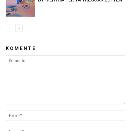
K O M E N T E