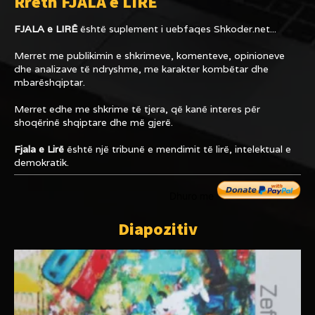
Rreth FJALA e LIRË
FJALA e LIRË
është suplement i uebfaqes
Shkoder.net...
Merret me publikimin e shkrimeve, komenteve, opinioneve
dhe analizave të ndryshme, me karakter kombëtar dhe
mbarëshqiptar.
Merret edhe me shkrime të tjera, që kanë interes për
shoqërinë shqiptare dhe më gjerë.
Fjala e Lirë
është një tribunë e mendimit të lirë, intelektual e
demokratik.
Dhuro me
Diapozitiv