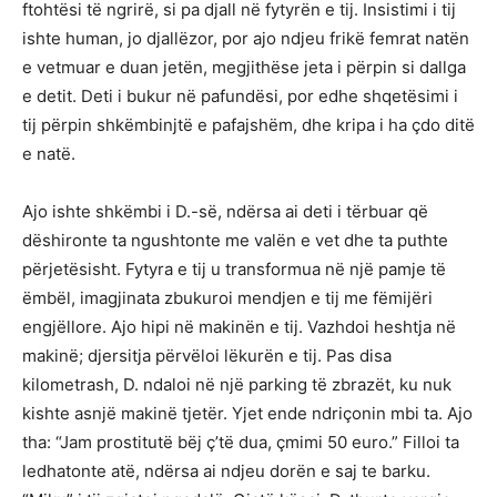
ftohtësi të ngrirë, si pa djall në fytyrën e tij. Insistimi i tij
ishte human, jo djallëzor, por ajo ndjeu frikë femrat natën
e vetmuar e duan jetën, megjithëse jeta i përpin si dallga
e detit. Deti i bukur në pafundësi, por edhe shqetësimi i
tij përpin shkëmbinjtë e pafajshëm, dhe kripa i ha çdo ditë
e natë.
Ajo ishte shkëmbi i D.-së, ndërsa ai deti i tërbuar që
dëshironte ta ngushtonte me valën e vet dhe ta puthte
përjetësisht. Fytyra e tij u transformua në një pamje të
ëmbël, imagjinata zbukuroi mendjen e tij me fëmijëri
engjëllore. Ajo hipi në makinën e tij. Vazhdoi heshtja në
makinë; djersitja përvëloi lëkurën e tij. Pas disa
kilometrash, D. ndaloi në një parking të zbrazët, ku nuk
kishte asnjë makinë tjetër. Yjet ende ndriçonin mbi ta. Ajo
tha: “Jam prostitutë bëj ç’të dua, çmimi 50 euro.” Filloi ta
ledhatonte atë, ndërsa ai ndjeu dorën e saj te barku.