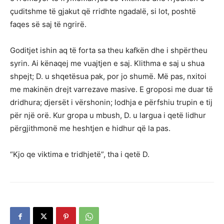
çuditshme të gjakut që rridhte ngadalë, si lot, poshtë
faqes së saj të ngrirë.
Goditjet ishin aq të forta sa theu kafkën dhe i shpërtheu
syrin. Ai kënaqej me vuajtjen e saj. Klithma e saj u shua
shpejt; D. u shqetësua pak, por jo shumë. Më pas, nxitoi
me makinën drejt varrezave masive. E groposi me duar të
dridhura; djersët i vërshonin; lodhja e përfshiu trupin e tij
për një orë. Kur gropa u mbush, D. u largua i qetë lidhur
përgjithmonë me heshtjen e hidhur që la pas.
“Kjo qe viktima e tridhjetë”, tha i qetë D.