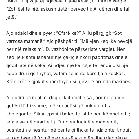
“Miku” i tij zgjatej ngadalë. Gjatë kësaj, D. thurte vargje:
“Zoti është një, askush tjetër përveç tij; Ai dënon dhe fal
jetë.”
Ajo ndaloi dhe e pyeti: “Çfarë ke?” Ai iu përgjigj: “Sot
varrosa mamanë.” Ajo pëshpëriti: “Më vjen keq, ke nevojë
për një relaksim”. D. vazhdoi të përsëriste vargjet. Nën
sedilje kishte fshehur një çekiç e nxori papritmas dhe e
goditi atë në kokë. Ai ndjeu një kërcitje të rëndë… si një
copë druri që thyhet, vetëm se ishte kërcitja e kockës.
Stërlakët e gjakut shpërthyen si ujëvarë brenda makinës.
Ai goditi pa ndalim, dëgjoi klithmat e saj, por ndjeu një
qetësi të frikshme, një kënaqësi që nuk mund ta
shpjegonte. Sikur epshi i botës të ishte nën këmbët e tij;
jeta e saj në duart e tij. D. ndjeu fuqinë e momentit,
pushtetin e heshtur që bënte gjithçka të ndalonte; tingujt
e rrëmbyer të frymëmarrjes së viktimës dhe rrjedhën e