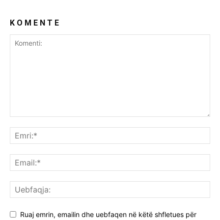
K O M E N T E
Ruaj emrin, emailin dhe uebfaqen në këtë shfletues për