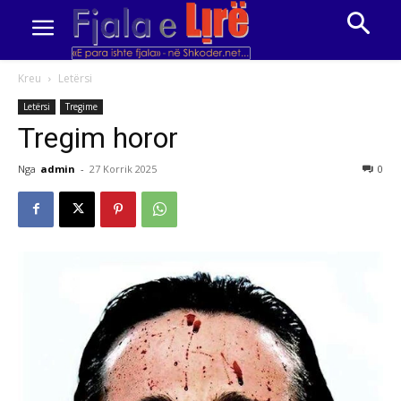
Kreu
Letërsi
Letërsi
Tregime
Tregim horor
Nga
admin
-
27 Korrik 2025
0