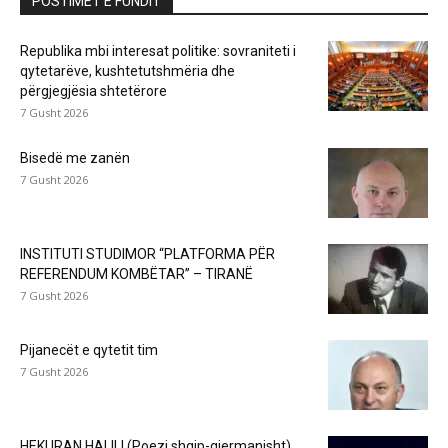
POSTIMET E FUNDIT
Republika mbi interesat politike: sovraniteti i
qytetarëve, kushtetutshmëria dhe
përgjegjësia shtetërore
7 Gusht 2026
Bisedë me zanën
7 Gusht 2026
INSTITUTI STUDIMOR “PLATFORMA PËR
REFERENDUM KOMBËTAR” – TIRANË
7 Gusht 2026
Pijanecët e qytetit tim
7 Gusht 2026
HEKURAN HALILI (Poezi shqip-gjermanisht)