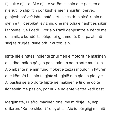
tij nuk e njihte. Ai e njihte vetëm mishin dhe pamjen e
njeriut, jo shpirtin por kush e njeh shpirtin, përveç
gënjeshtarëve? Ishte natë, qetësi; ca drita picërronin në
syrin e tij, qerpikët lëviznin, dhe melodia e heshtjes sikur
i thoshte: “Je i qetë.” Por ajo frazë gënjeshtre e bënte më
dinamik; e kundërta pëlqehej gjithmonë. D. e pa atë në
skaj të rrugës, duke pritur autobusin.
Ishte një e natës; ndjente zhurmën e motorit në makinën
e tij dhe radion që çdo pesë minuta ndërronte muzikën.
Ajo mbante një minifund, flokët e zeza i mbulonin fytyrën,
dhe këmbët i dilnin të gjata si ngjalë nën qiellin plot yje.
Ai bastisi se ajo do të hipte në makinën e tij dhe do të
lidheshin me pasion, por nuk e ndjente vërtet këtë bast.
Megjithatë, D. afroi makinën dhe, me mirësjellje, hapi
dritaren. “Ku po shkon?” e pyeti ai. Ajo iu përgjigj me një