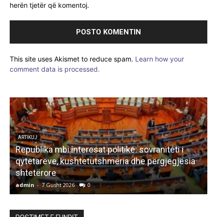
herën tjetër që komentoj.
This site uses Akismet to reduce spam.
Learn how your
comment data is processed.
LETËRSI
Bisedë me zanën
admin
-
7 Gusht 2026
0
a