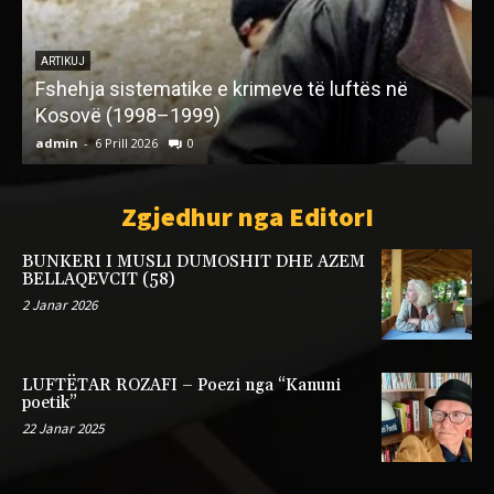
ARTIKUJ
Nxënësit myslimanë dhe ortodoksë, që ndoqën
gjimnazin e jezuitëve në 50 vjerçarin e parë të
shkollës (1877-1928)
admin
-
21 Janar 2022
0
a
Zgjedhur nga EditorI
BUNKERI I MUSLI DUMOSHIT DHE AZEM
BELLAQEVCIT (58)
2 Janar 2026
LUFTËTAR ROZAFI – Poezi nga “Kanuni
poetik”
22 Janar 2025