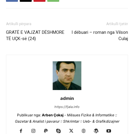
Artikulli përpara
Artikulli tjetër
GRATË E VAJZAT DËSHMORE
I dëbuari – roman nga Vilson
TË UÇK-së (24)
Culaj
admin
https://fjala.info
Publikuar nga:
Arben Çokaj
-
Mësues Fizike & Informatike ::
Gazetar & Analist i pavarur :: Shkrimtar :: Ueb- & Grafikdizajner