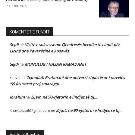
7 Gusht 2026
KOMENTET E FUNDIT
Sejdi
Vizitë e suksesshme Qëndresës heroike të Llapit për
në
Lirinë dhe Pavarësinë e Kosovës
Sejdi
MONOLOG I HASAN RAMADANIT
në
Zejnullah Rrahmani dhe universi shpirtëror i novelës
xhaviti
në
‘99 Rruzaret prej smaragdi
Ibrahim
Zijait, në 90-vjetorin e lindjes së tij…
në
Zijait, në 90-vjetorin e lindjes së tij…
Xhavit.kabili@gmai.com
në
Vizito gjithashtu