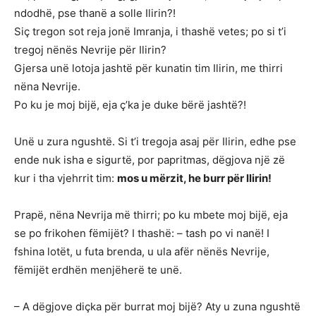
ndodhë, pse thanë a solle Ilirin?!
Siç tregon sot reja jonë Imranja, i thashë vetes; po si t’i
tregoj nënës Nevrije për Ilirin?
Gjersa unë lotoja jashtë për kunatin tim Ilirin, me thirri
nëna Nevrije.
Po ku je moj bijë, eja ç’ka je duke bërë jashtë?!
Unë u zura ngushtë. Si t’i tregoja asaj për Ilirin, edhe pse
ende nuk isha e sigurtë, por papritmas, dëgjova një zë
kur i tha vjehrrit tim:
mos u mërzit, he burr për llirin!
Prapë, nëna Nevrija më thirri; po ku mbete moj bijë, eja
se po frikohen fëmijët? I thashë: – tash po vi nanë! I
fshina lotët, u futa brenda, u ula afër nënës Nevrije,
fëmijët erdhën menjëherë te unë.
– A dëgjove diçka për burrat moj bijë? Aty u zuna ngushtë