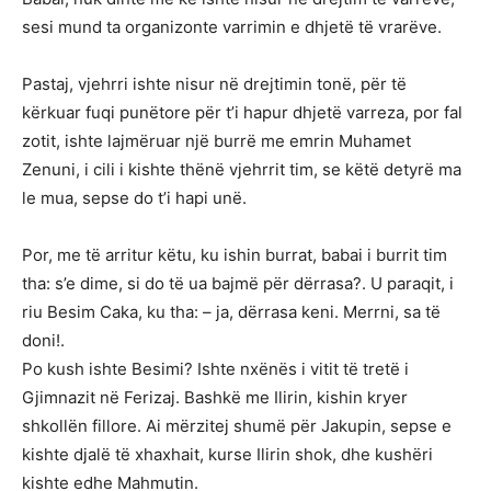
sesi mund ta organizonte varrimin e dhjetë të vrarëve.
Pastaj, vjehrri ishte nisur në drejtimin tonë, për të
kërkuar fuqi punëtore për t’i hapur dhjetë varreza, por fal
zotit, ishte lajmëruar një burrë me emrin Muhamet
Zenuni, i cili i kishte thënë vjehrrit tim, se këtë detyrë ma
le mua, sepse do t’i hapi unë.
Por, me të arritur këtu, ku ishin burrat, babai i burrit tim
tha: s’e dime, si do të ua bajmë për dërrasa?. U paraqit, i
riu Besim Caka, ku tha: – ja, dërrasa keni. Merrni, sa të
doni!.
Po kush ishte Besimi? Ishte nxënës i vitit të tretë i
Gjimnazit në Ferizaj. Bashkë me Ilirin, kishin kryer
shkollën fillore. Ai mërzitej shumë për Jakupin, sepse e
kishte djalë të xhaxhait, kurse Ilirin shok, dhe kushëri
kishte edhe Mahmutin.