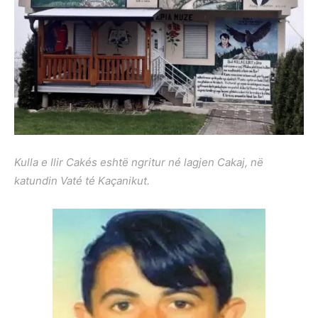
Kulla e Ilir Cakés eshtë ngritur né lagjen Cakaj, në
katundin Vaté té Kaçanikut.