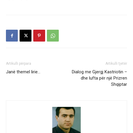
Artikulli përpara
Artikulli tjetër
Janë themel lirie…
Dialog me Gjergj Kastriotin –
dhe lufta për një Prizren
Shqiptar