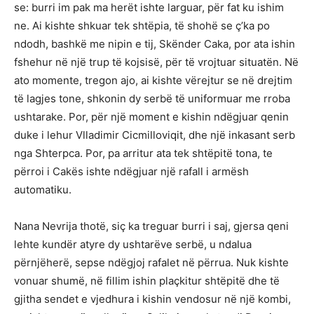
se: burri im pak ma herët ishte larguar, për fat ku ishim
ne. Ai kishte shkuar tek shtëpia, të shohë se ç’ka po
ndodh, bashkë me nipin e tij, Skënder Caka, por ata ishin
fshehur në një trup të kojsisë, për të vrojtuar situatën. Në
ato momente, tregon ajo, ai kishte vërejtur se në drejtim
të lagjes tone, shkonin dy serbë të uniformuar me rroba
ushtarake. Por, për një moment e kishin ndëgjuar qenin
duke i lehur Vlladimir Cicmilloviqit, dhe një inkasant serb
nga Shterpca. Por, pa arritur ata tek shtëpitë tona, te
përroi i Cakës ishte ndëgjuar një rafall i armësh
automatiku.
Nana Nevrija thotë, siç ka treguar burri i saj, gjersa qeni
lehte kundër atyre dy ushtarëve serbë, u ndalua
përnjëherë, sepse ndëgjoj rafalet në përrua. Nuk kishte
vonuar shumë, në fillim ishin plaçkitur shtëpitë dhe të
gjitha sendet e vjedhura i kishin vendosur në një kombi,