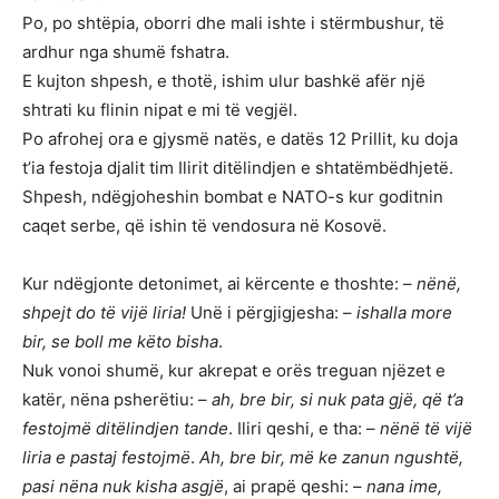
Po, po shtëpia, oborri dhe mali ishte i stërmbushur, të
ardhur nga shumë fshatra.
E kujton shpesh, e thotë, ishim ulur bashkë afër një
shtrati ku flinin nipat e mi të vegjël.
Po afrohej ora e gjysmë natës, e datës 12 Prillit, ku doja
t’ia festoja djalit tim Ilirit ditëlindjen e shtatëmbëdhjetë.
Shpesh, ndëgjoheshin bombat e NATO-s kur goditnin
caqet serbe, që ishin të vendosura në Kosovë.
Kur ndëgjonte detonimet, ai kërcente e thoshte: –
nënë,
shpejt do të vijë liria!
Unë i përgjigjesha: –
ishalla more
bir, se boll me këto bisha
.
Nuk vonoi shumë, kur akrepat e orës treguan njëzet e
katër, nëna psherëtiu: –
ah, bre bir, si nuk pata gjë, që t’a
festojmë ditëlindjen tande
. Iliri qeshi, e tha: –
nënë të vijë
liria e pastaj festojmë
.
Ah, bre bir, më ke zanun ngushtë,
pasi nëna nuk kisha asgjë
, ai prapë qeshi: –
nana ime,