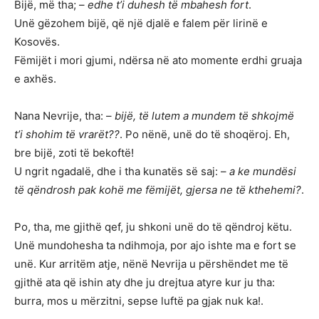
Bijë, më tha; –
edhe t’i duhesh të mbahesh fort
.
Unë gëzohem bijë, që një djalë e falem për lirinë e
Kosovës.
Fëmijët i mori gjumi, ndërsa në ato momente erdhi gruaja
e axhës.
Nana Nevrije, tha: –
bijë, të lutem a mundem të shkojmë
t’i shohim të vrarët??
. Po nënë, unë do të shoqëroj. Eh,
bre bijë, zoti të bekoftë!
U ngrit ngadalë, dhe i tha kunatës së saj: –
a ke mundësi
të qëndrosh pak kohë me fëmijët, gjersa ne të kthehemi?
.
Po, tha, me gjithë qef, ju shkoni unë do të qëndroj këtu.
Unë mundohesha ta ndihmoja, por ajo ishte ma e fort se
unë. Kur arritëm atje, nënë Nevrija u përshëndet me të
gjithë ata që ishin aty dhe ju drejtua atyre kur ju tha:
burra, mos u mërzitni, sepse luftë pa gjak nuk ka!.