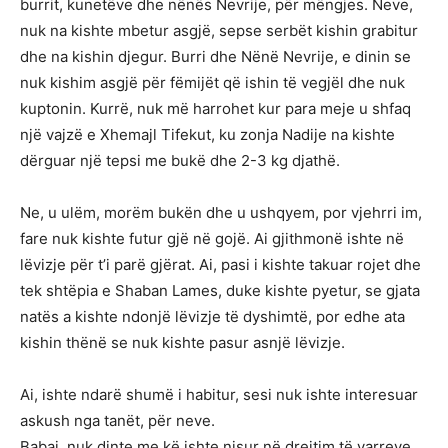
burrit, kunetëve dhe nënës Nevrije, për mëngjes. Neve,
nuk na kishte mbetur asgjë, sepse serbët kishin grabitur
dhe na kishin djegur. Burri dhe Nënë Nevrije, e dinin se
nuk kishim asgjë për fëmijët që ishin të vegjël dhe nuk
kuptonin. Kurrë, nuk më harrohet kur para meje u shfaq
një vajzë e Xhemajl Tifekut, ku zonja Nadije na kishte
dërguar një tepsi me bukë dhe 2-3 kg djathë.
Ne, u ulëm, morëm bukën dhe u ushqyem, por vjehrri im,
fare nuk kishte futur gjë në gojë. Ai gjithmonë ishte në
lëvizje për t’i parë gjërat. Ai, pasi i kishte takuar rojet dhe
tek shtëpia e Shaban Lames, duke kishte pyetur, se gjata
natës a kishte ndonjë lëvizje të dyshimtë, por edhe ata
kishin thënë se nuk kishte pasur asnjë lëvizje.
Ai, ishte ndarë shumë i habitur, sesi nuk ishte interesuar
askush nga tanët, për neve.
Babai, nuk dinte me kë ishte nisur në drejtim të varreve,