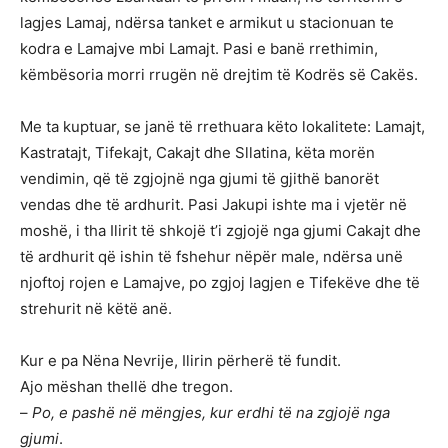
lagjes Lamaj, ndërsa tanket e armikut u stacionuan te
kodra e Lamajve mbi Lamajt. Pasi e banë rrethimin,
këmbësoria morri rrugën në drejtim të Kodrës së Cakës.
Me ta kuptuar, se janë të rrethuara këto lokalitete: Lamajt,
Kastratajt, Tifekajt, Cakajt dhe Sllatina, këta morën
vendimin, që të zgjojnë nga gjumi të gjithë banorët
vendas dhe të ardhurit. Pasi Jakupi ishte ma i vjetër në
moshë, i tha Ilirit të shkojë t’i zgjojë nga gjumi Cakajt dhe
të ardhurit që ishin të fshehur nëpër male, ndërsa unë
njoftoj rojen e Lamajve, po zgjoj lagjen e Tifekëve dhe të
strehurit në këtë anë.
Kur e pa Nëna Nevrije, Ilirin përherë të fundit.
Ajo mëshan thellë dhe tregon.
–
Po, e pashë në mëngjes, kur erdhi të na zgjojë nga
gjumi
.