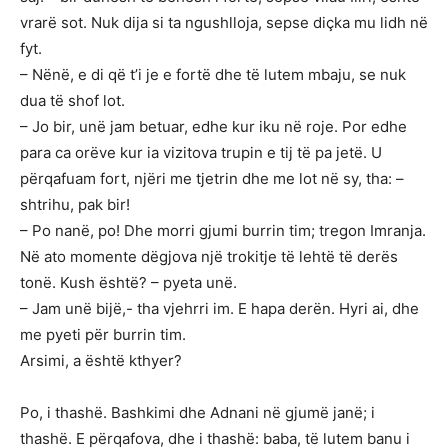
vrarë sot. Nuk dija si ta ngushlloja, sepse diçka mu lidh në
fyt.
– Nënë, e di që t’i je e fortë dhe të lutem mbaju, se nuk
dua të shof lot.
– Jo bir, unë jam betuar, edhe kur iku në roje. Por edhe
para ca orëve kur ia vizitova trupin e tij të pa jetë. U
përqafuam fort, njëri me tjetrin dhe me lot në sy, tha: –
shtrihu, pak bir!
– Po nanë, po! Dhe morri gjumi burrin tim; tregon Imranja.
Në ato momente dëgjova një trokitje të lehtë të derës
tonë. Kush është? – pyeta unë.
– Jam unë bijë,- tha vjehrri im. E hapa derën. Hyri ai, dhe
me pyeti për burrin tim.
Arsimi, a është kthyer?
Po, i thashë. Bashkimi dhe Adnani në gjumë janë; i
thashë. E përqafova, dhe i thashë: baba, të lutem banu i