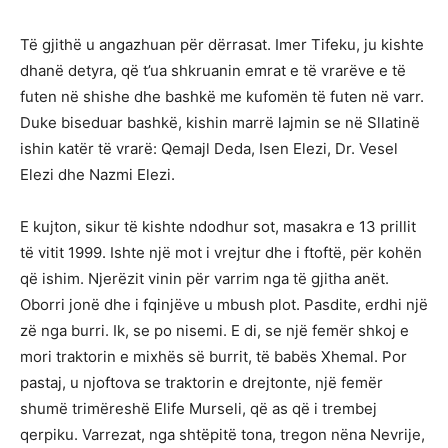
Të gjithë u angazhuan për dërrasat. Imer Tifeku, ju kishte
dhanë detyra, që t’ua shkruanin emrat e të vrarëve e të
futen në shishe dhe bashkë me kufomën të futen në varr.
Duke biseduar bashkë, kishin marrë lajmin se në Sllatinë
ishin katër të vrarë: Qemajl Deda, Isen Elezi, Dr. Vesel
Elezi dhe Nazmi Elezi.
E kujton, sikur të kishte ndodhur sot, masakra e 13 prillit
të vitit 1999. Ishte një mot i vrejtur dhe i ftoftë, për kohën
që ishim. Njerëzit vinin për varrim nga të gjitha anët.
Oborri jonë dhe i fqinjëve u mbush plot. Pasdite, erdhi një
zë nga burri. Ik, se po nisemi. E di, se një femër shkoj e
mori traktorin e mixhës së burrit, të babës Xhemal. Por
pastaj, u njoftova se traktorin e drejtonte, një femër
shumë trimëreshë Elife Murseli, që as që i trembej
qerpiku. Varrezat, nga shtëpitë tona, tregon nëna Nevrije,