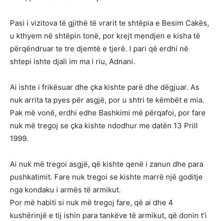
Pasi i vizitova të gjithë të vrarit te shtëpia e Besim Cakës,
u kthyem në shtëpin tonë, por krejt mendjen e kisha të
përqëndruar te tre djemtë e tjerë. I pari që erdhi në
shtepi ishte djali im ma i riu, Adnani.
Ai ishte i frikësuar dhe çka kishte parë dhe dëgjuar. As
nuk arrita ta pyes për asgjë, por u shtri te këmbët e mia.
Pak më vonë, erdhi edhe Bashkimi më përqafoi, por fare
nuk më tregoj se çka kishte ndodhur me datën 13 Prill
1999.
Ai nuk më tregoi asgjë, që kishte qenë i zanun dhe para
pushkatimit. Fare nuk tregoi se kishte marrë një goditje
nga kondaku i armës të armikut.
Por më habiti si nuk më tregoj fare, që ai dhe 4
kushërinjë e tij ishin para tankëve të armikut, që donin t’i