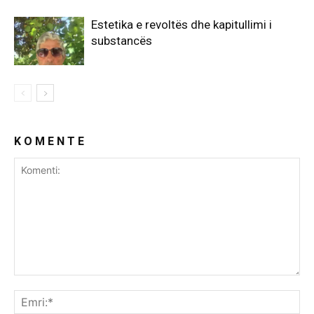
Estetika e revoltës dhe kapitullimi i
substancës
K O M E N T E