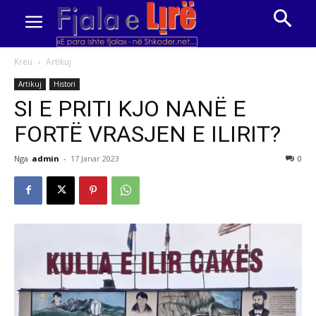
Kreu
Artikuj
Artikuj
Histori
SI E PRITI KJO NANË E
FORTË VRASJEN E ILIRIT?
Nga
admin
-
17 Janar 2023
0