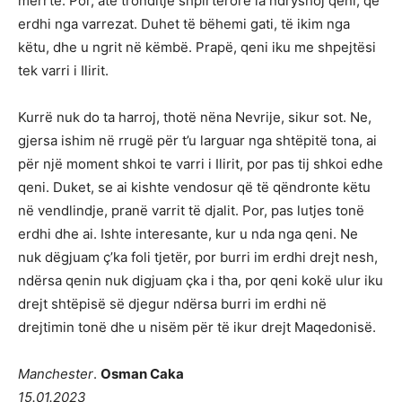
merrte. Por, atë tronditje shpirtërore ia ndryshoj qeni, që
erdhi nga varrezat. Duhet të bëhemi gati, të ikim nga
këtu, dhe u ngrit në këmbë. Prapë, qeni iku me shpejtësi
tek varri i Ilirit.
Kurrë nuk do ta harroj, thotë nëna Nevrije, sikur sot. Ne,
gjersa ishim në rrugë për t’u larguar nga shtëpitë tona, ai
për një moment shkoi te varri i Ilirit, por pas tij shkoi edhe
qeni. Duket, se ai kishte vendosur që të qëndronte këtu
në vendlindje, pranë varrit të djalit. Por, pas lutjes tonë
erdhi dhe ai. Ishte interesante, kur u nda nga qeni. Ne
nuk dëgjuam ç’ka foli tjetër, por burri im erdhi drejt nesh,
ndërsa qenin nuk digjuam çka i tha, por qeni kokë ulur iku
drejt shtëpisë së djegur ndërsa burri im erdhi në
drejtimin tonë dhe u nisëm për të ikur drejt Maqedonisë.
Manchester
.
Osman Caka
15.01.2023