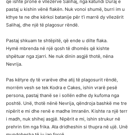
qe ishte pronë e vllezërve Salihaj, nga katundi Duraj e
pastaj u kishin vënë flakën. Nuk vonoi shumë, burri im u
kthye te ne dhe kërkoi batanije për t’i marrë dy vllezërit
Salihaj, dhe një të plagosur rëndë.
Pastaj shkuam te shtëpitë, që ende u dilte flaka.
Hymë mbrenda në një qosh të dhomës që kishte
shpëtuar nga zjarri. Ne nuk dinin asgjë thotë, nëna
Nevrija.
Pas këtyre dy të vrarëve dhe atij të plagosurit rëndë,
morrëm vesh se tek Kodra e Cakes, ishin vrarë pesë
persona, pastaj thanë se i sollën edhe dy kufoma nga
poshtë. Unë, thotë nënë Nevrija, qëndroja bashkë me tre
nipërit e mi dhe renë e madhe Imranën. Kishte ra një terr
i madh, nuk shihej asgjë. Nipërit e mi, ishin strukur në
prehrin tim nga frika. Ata dridheshin si thupra në ujë. Unë
mundohesha të ju jap forcë.