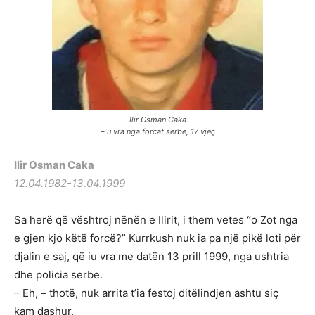
Ilir Osman Caka
– u vra nga forcat serbe, 17 vjeç
Ilir Osman Caka
12.04.1982-13.04.1999
Sa herë që vështroj nënën e Ilirit, i them vetes “o Zot nga
e gjen kjo këtë forcë?” Kurrkush nuk ia pa një pikë loti për
djalin e saj, që iu vra me datën 13 prill 1999, nga ushtria
dhe policia serbe.
– Eh, – thotë, nuk arrita t’ia festoj ditëlindjen ashtu siç
kam dashur.