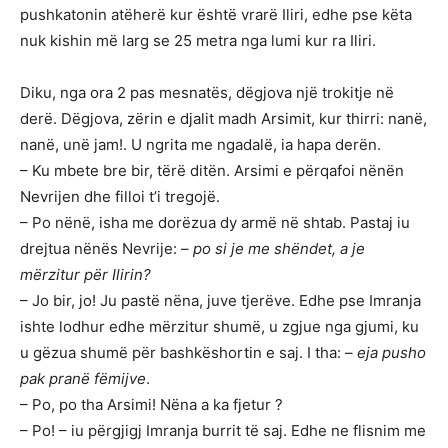
pushkatonin atëherë kur është vrarë Iliri, edhe pse këta
nuk kishin më larg se 25 metra nga lumi kur ra Iliri.
Diku, nga ora 2 pas mesnatës, dëgjova një trokitje në
derë. Dëgjova, zërin e djalit madh Arsimit, kur thirri: nanë,
nanë, unë jam!. U ngrita me ngadalë, ia hapa derën.
– Ku mbete bre bir, tërë ditën. Arsimi e përqafoi nënën
Nevrijen dhe filloi t’i tregojë.
– Po nënë, isha me dorëzua dy armë në shtab. Pastaj iu
drejtua nënës Nevrije: –
po si je me shëndet, a je
mërzitur për Ilirin?
– Jo bir, jo! Ju pastë nëna, juve tjerëve. Edhe pse Imranja
ishte lodhur edhe mërzitur shumë, u zgjue nga gjumi, ku
u gëzua shumë për bashkëshortin e saj. I tha: –
eja pusho
pak pranë fëmijve
.
– Po, po tha Arsimi! Nëna a ka fjetur ?
– Po! – iu përgjigj Imranja burrit të saj. Edhe ne flisnim me