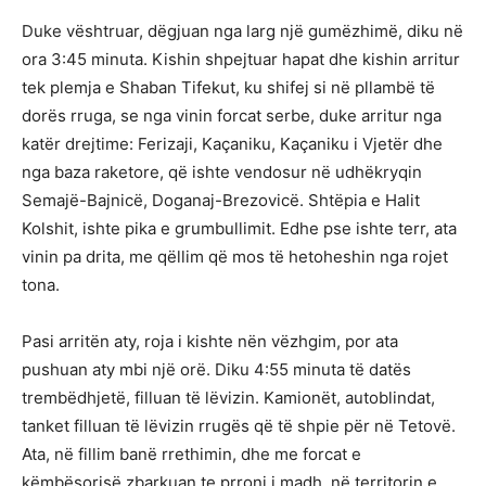
Duke vështruar, dëgjuan nga larg një gumëzhimë, diku në
ora 3:45 minuta. Kishin shpejtuar hapat dhe kishin arritur
tek plemja e Shaban Tifekut, ku shifej si në pllambë të
dorës rruga, se nga vinin forcat serbe, duke arritur nga
katër drejtime: Ferizaji, Kaçaniku, Kaçaniku i Vjetër dhe
nga baza raketore, që ishte vendosur në udhëkryqin
Semajë-Bajnicë, Doganaj-Brezovicë. Shtëpia e Halit
Kolshit, ishte pika e grumbullimit. Edhe pse ishte terr, ata
vinin pa drita, me qëllim që mos të hetoheshin nga rojet
tona.
Pasi arritën aty, roja i kishte nën vëzhgim, por ata
pushuan aty mbi një orë. Diku 4:55 minuta të datës
trembëdhjetë, filluan të lëvizin. Kamionët, autoblindat,
tanket filluan të lëvizin rrugës që të shpie për në Tetovë.
Ata, në fillim banë rrethimin, dhe me forcat e
këmbësorisë zbarkuan te prroni i madh, në territorin e