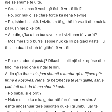
një zë shumë të ultë.
– Grua, a ka marrë vesh që është vrarë Iliri?
– Po, por nuk di se çfarë force ka nëna Nevrije.
– Po, ishim bashkë. I vizituam të gjithë të vrarit dhe nuk ia
pa kush një pikë loti.
– A e din, ç’ka u tha burrave, kur i vizituam të vrarët?
– Mos mërziti o burra, sepse nuk ka liri pa gjak! Pastaj, iu
tha, se dua t’i shoh të gjithë të vrarët.
– Po ç’ka ndodhi pastaj? Dikush i solli një shkrepëse dhe
filloi me rend dhe u ndal te Iliri.
A din ç’ka tha: –
bir, jam shumë e lumtur që u flijove për
lirinë e Kosovës. Nëna, të betohet sa të jem gjallë, asnjë
pikë loti nuk do të ma shohë kush.
– Po babai, si e priti?
– Nuk e di, se ku e ka gjetur atë forcë more Arsim. Ai
është angazhuar tërë pasditen duke i grumbulluar të