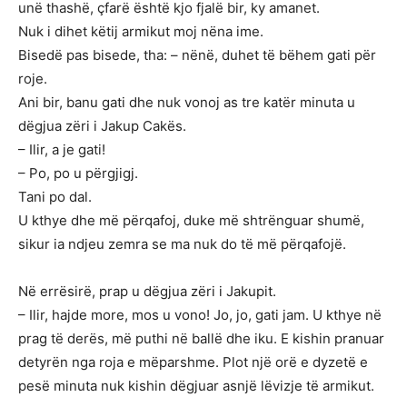
unë thashë, çfarë është kjo fjalë bir, ky amanet.
Nuk i dihet këtij armikut moj nëna ime.
Bisedë pas bisede, tha: – nënë, duhet të bëhem gati për
roje.
Ani bir, banu gati dhe nuk vonoj as tre katër minuta u
dëgjua zëri i Jakup Cakës.
– Ilir, a je gati!
– Po, po u përgjigj.
Tani po dal.
U kthye dhe më përqafoj, duke më shtrënguar shumë,
sikur ia ndjeu zemra se ma nuk do të më përqafojë.
Në errësirë, prap u dëgjua zëri i Jakupit.
– Ilir, hajde more, mos u vono! Jo, jo, gati jam. U kthye në
prag të derës, më puthi në ballë dhe iku. E kishin pranuar
detyrën nga roja e mëparshme. Plot një orë e dyzetë e
pesë minuta nuk kishin dëgjuar asnjë lëvizje të armikut.