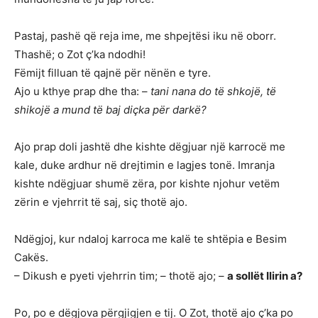
Pastaj, pashë që reja ime, me shpejtësi iku në oborr.
Thashë; o Zot ç’ka ndodhi!
Fëmijt filluan të qajnë për nënën e tyre.
Ajo u kthye prap dhe tha: –
tani nana do të shkojë, të
shikojë a mund të baj diçka për darkë?
Ajo prap doli jashtë dhe kishte dëgjuar një karrocë me
kale, duke ardhur në drejtimin e lagjes tonë. Imranja
kishte ndëgjuar shumë zëra, por kishte njohur vetëm
zërin e vjehrrit të saj, siç thotë ajo.
Ndëgjoj, kur ndaloj karroca me kalë te shtëpia e Besim
Cakës.
– Dikush e pyeti vjehrrin tim; – thotë ajo; –
a sollët Ilirin a?
Po, po e dëgjova përgjigjen e tij. O Zot, thotë ajo ç’ka po