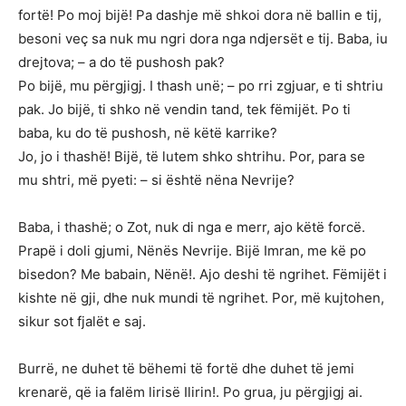
fortë! Po moj bijë! Pa dashje më shkoi dora në ballin e tij,
besoni veç sa nuk mu ngri dora nga ndjersët e tij. Baba, iu
drejtova; – a do të pushosh pak?
Po bijë, mu përgjigj. I thash unë; – po rri zgjuar, e ti shtriu
pak. Jo bijë, ti shko në vendin tand, tek fëmijët. Po ti
baba, ku do të pushosh, në këtë karrike?
Jo, jo i thashë! Bijë, të lutem shko shtrihu. Por, para se
mu shtri, më pyeti: – si është nëna Nevrije?
Baba, i thashë; o Zot, nuk di nga e merr, ajo këtë forcë.
Prapë i doli gjumi, Nënës Nevrije. Bijë Imran, me kë po
bisedon? Me babain, Nënë!. Ajo deshi të ngrihet. Fëmijët i
kishte në gji, dhe nuk mundi të ngrihet. Por, më kujtohen,
sikur sot fjalët e saj.
Burrë, ne duhet të bëhemi të fortë dhe duhet të jemi
krenarë, që ia falëm lirisë Ilirin!. Po grua, ju përgjigj ai.