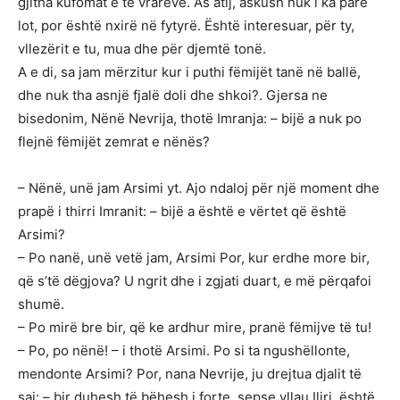
gjitha kufomat e të vrarëve. As atij, askush nuk i ka parë
lot, por është nxirë në fytyrë. Është interesuar, për ty,
vllezërit e tu, mua dhe për djemtë tonë.
A e di, sa jam mërzitur kur i puthi fëmijët tanë në ballë,
dhe nuk tha asnjë fjalë doli dhe shkoi?. Gjersa ne
bisedonim, Nënë Nevrija, thotë Imranja: – bijë a nuk po
flejnë fëmijët zemrat e nënës?
– Nënë, unë jam Arsimi yt. Ajo ndaloj për një moment dhe
prapë i thirri Imranit: – bijë a është e vërtet që është
Arsimi?
– Po nanë, unë vetë jam, Arsimi Por, kur erdhe more bir,
që s’të dëgjova? U ngrit dhe i zgjati duart, e më përqafoi
shumë.
– Po mirë bre bir, që ke ardhur mire, pranë fëmijve të tu!
– Po, po nënë! – i thotë Arsimi. Po si ta ngushëllonte,
mendonte Arsimi? Por, nana Nevrije, ju drejtua djalit të
saj: – bir duhesh të bëhesh i forte, sepse vllau Iliri, është