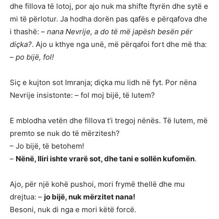
dhe fillova të lotoj, por ajo nuk ma shifte ftyrën dhe sytë e
mi të përlotur. Ja hodha dorën pas qafës e përqafova dhe
i thashë: –
nana Nevrije, a do të më japësh besën për
diçka?
. Ajo u kthye nga unë, më përqafoi fort dhe më tha:
–
po bijë, fol!
Siç e kujton sot Imranja; diçka mu lidh në fyt. Por nëna
Nevrije insistonte: – fol moj bijë, të lutem?
E mblodha vetën dhe fillova t’i tregoj nënës. Të lutem, më
premto se nuk do të mërzitesh?
– Jo bijë, të betohem!
–
Nënë, Iliri ishte vrarë sot, dhe tani e sollën kufomën
.
Ajo, për një kohë pushoi, mori frymë thellë dhe mu
drejtua: –
jo bijë, nuk mërzitet nana!
Besoni, nuk di nga e mori këtë forcë.