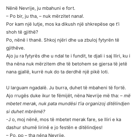
Nënë Nevrije, ju mbahuni e fort.
– Po bir, ju tha, – nuk mërzitet nana!.
Por kam një lutje, mos ka dikush një shkrepëse qe t’i
shoh të gjithë?
Po, nënë i thanë. Shkoj njëri dhe ua zbuloj fytyrën të
gjithëve.
Ajo ju ra fytyrës dhe u ndal te i fundit, te djali i saj Iliri, ku i
tha nëna nuk mërzitem dhe të betohem se gjersa të jetë
nana gjallë, kurrë nuk do ta derdhë një pikë loti.
U larguam ngadalë. Ju burra, duhet të mbaheni të fortë.
Ajo rrugës duke ikur te fëmijët, nëna Nevrije më tha: –
më
mbetet merak, nuk pata mundësi t’ia organizoj ditëlindjen
si duhet mbrëmë?
-J o, moj nënë, mos të mbetet merak fare, se Iliri e ka
dashur shumë lirinë e jo festën e ditëlindjes!
– Po, po – tha néna Nevrije.