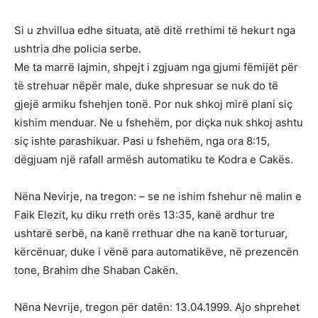
Si u zhvillua edhe situata, atë ditë rrethimi të hekurt nga
ushtria dhe policia serbe.
Me ta marrë lajmin, shpejt i zgjuam nga gjumi fëmijët për
të strehuar nëpër male, duke shpresuar se nuk do të
gjejë armiku fshehjen tonë. Por nuk shkoj mirë plani siç
kishim menduar. Ne u fshehëm, por diçka nuk shkoj ashtu
siç ishte parashikuar. Pasi u fshehëm, nga ora 8:15,
dëgjuam një rafall armësh automatiku te Kodra e Cakës.
Nëna Nevirje, na tregon: – se ne ishim fshehur në malin e
Faik Elezit, ku diku rreth orës 13:35, kanë ardhur tre
ushtarë serbë, na kanë rrethuar dhe na kanë torturuar,
kërcënuar, duke i vënë para automatikëve, në prezencën
tone, Brahim dhe Shaban Cakën.
Nëna Nevrije, tregon për datën: 13.04.1999. Ajo shprehet