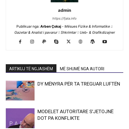
admin
https://fjala.info
Publikuar nga:
Arben Çokaj
-
Mësues Fizike & Informatike ::
Gazetar & Analist i pavarur :: Shkrimtar :: Ueb- & Grafikdizajner
ARTIKUJ TË NGJASHËM
MË SHUMË NGA AUTORI
DY MËNYRA PËR TA TREGUAR LUFTËN
MODELET AUTORITARE S’JETOJNË
DOT PA KONFLIKTE