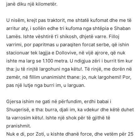
janë diku një kilometër.
U nisëm, krejt pas traktorit, me shtatë kufomat dhe me të
arritur aty, i sollën edhe tri kufoma nga shtëpia e Shaban
Lamës. Ishte vështirë t’i shikosh, dhjetë varre. Filloj
varrimi, por papritmas u paraqiten forcat serbe, që ishin
stacionuar tek lagjja e Dollovive, në vijë ajrore, që nuk
ishte ma larg se 1.100 metra. U ndigjua zëri i burrit tim kur
tha: ju të rinjtë largohuni nga këtu!. Të rinjë, me dorën në
zemër, në fillim unanimisht thane: jo, nuk largohemi! Por,
pas një lutje nga burri im, u larguan.
Gjersa ishim ne gati në përfundim, erdhi babai i
Shuqerisë, e tha: burra, djali im, ka vdekur dhe këtë duhet
ta varrosim këtu!. Ishte një shok për të gjithë të
pranishmit.
Nuk e di, por Zoti, u kishte dhanë force, dhe vetëm për 25