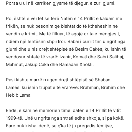
Porsa u ul në karriken gjysmë të djegur, e zuri gjumi.
Po, është e vërtet se tërë Natën e 14 Prillit e kaluam me
frikën, se nuk besonim që bishtat do të ktheheshin në
vendin e krimit. Me të filluar, të agojë drita e mëngjesit,
ndiem një lehtësim shpirtror. Babai i burrit tim u ngrit nga
gjumi dhe u nis drejt shtëpisë së Besim Cakës, ku ishin të
vendosur shtatë të vrarë: Izahir, Kemajl dhe Sabri Salihaj,
Mahmut, Jakup Caka dhe Ramadan Xhokli.
Pasi kishte marrë rrugën drejt shtëpisë së Shaban
Lamës, ku ishin trupat e të vrarëve: Rrahman, Brahim dhe
Hebib Lama.
Ende, e kam në memorien time, datën e 14 Prillit të vitit
1999-të. Unë u ngrita nga shtrati edhe shkoja, si pa kokë.
Fare nuk kisha idenë, se ç’ka të ju pregadis fëmijve,