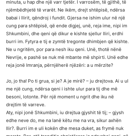
minuta, u hap dhe një varr tjetër. I varrosëm, të gjithë, të
njëmbëdhjetë të vrarët. Ne ikëm, drejt shtëpisë, ndërsa
babai i llirit, qëndroj i fundit. Gjersa ne ishim ulur në një
cung para shtëpisë, që ende digjej, unë, reja ime, nipi im
Shkumbini, dhe qeni që dikur e kishte sjellur Iliri, erdhi
burri im. Fytyra e tij e zymtë tregonte dhimbjen që kishte.
Ne u ngritëm, por para nesh iku qeni. Unë, thotë nënë
Nevrije, e pashë se nuk më mbante më shpirti. Unë edhe
reja jonë Imranja, përnjëherë njëzëri: a u mërzite?
Jo, jo tha! Po ti grua, si je? A je mirë? – ju drejtova. Ai u ul
me një cung, ndërsa qeni i ishte ulur para tij dhe më
besoni, lotonte. Për një moment u ngrit dhe iku në
drejtim të varreve.
Aty, nipi jonë Shkumbini, iu drejtua gjyshit të tij; – gjysh
edhe neve do, me na lanë këtu me na vra, sikur axhën
Ilir?. Burri im e uli kokën dhe mesa duket, as frymë nuk