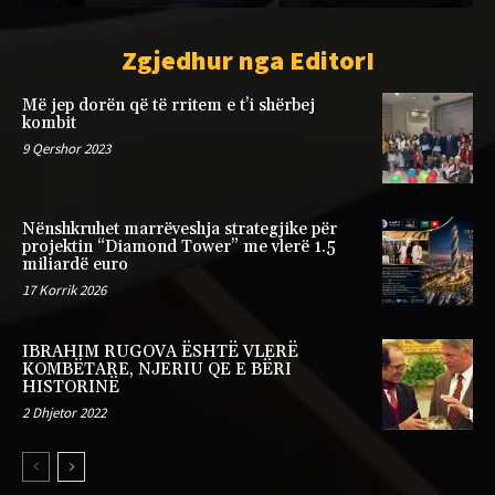
Zgjedhur nga EditorI
Më jep dorën që të rritem e t’i shërbej
kombit
9 Qershor 2023
Nënshkruhet marrëveshja strategjike për
projektin “Diamond Tower” me vlerë 1.5
miliardë euro
17 Korrik 2026
IBRAHIM RUGOVA ËSHTË VLERË
KOMBËTARE, NJERIU QE E BËRI
HISTORINË
2 Dhjetor 2022