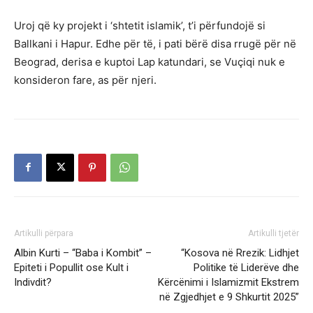
Uroj që ky projekt i ‘shtetit islamik’, t’i përfundojë si
Ballkani i Hapur. Edhe për të, i pati bërë disa rrugë për në
Beograd, derisa e kuptoi Lap katundari, se Vuçiqi nuk e
konsideron fare, as për njeri.
Artikulli përpara
Artikulli tjetër
Albin Kurti – “Baba i Kombit” –
“Kosova në Rrezik: Lidhjet
Epiteti i Popullit ose Kult i
Politike të Liderëve dhe
Indivdit?
Kërcënimi i Islamizmit Ekstrem
në Zgjedhjet e 9 Shkurtit 2025”