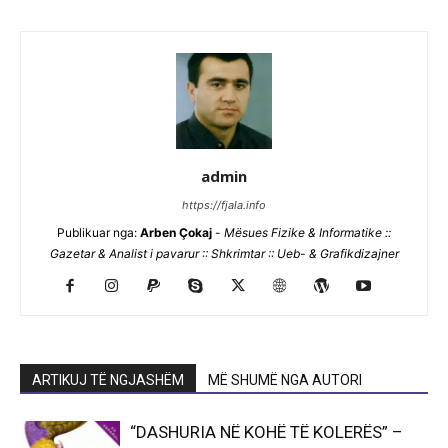
admin
https://fjala.info
Publikuar nga:
Arben Çokaj
-
Mësues Fizike & Informatike ::
Gazetar & Analist i pavarur :: Shkrimtar :: Ueb- & Grafikdizajner
ARTIKUJ TË NGJASHËM
MË SHUMË NGA AUTORI
“DASHURIA NË KOHË TË KOLERËS” –