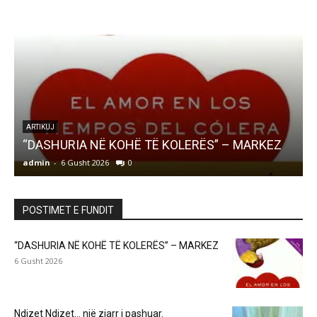
LETËRSI
Ndizet Ndizet… një zjarr i pashuar.
admin
-
6 Gusht 2026
0
a
POSTIMET E FUNDIT
“DASHURIA NË KOHË TË KOLERËS” – MARKEZ
6 Gusht 2026
Ndizet Ndizet… një zjarr i pashuar.