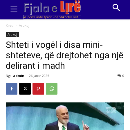
Kreu
Artikuj
Artikuj
Shteti i vogël i disa mini-
shteteve, që drejtohet nga një
delirant i madh
Nga
admin
-
26 Janar 2025
0