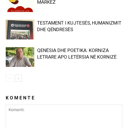
MARKEZ
TESTAMENT I KUJTESËS, HUMANIZMIT
DHE QËNDRESËS
QENËSIA DHE POETIKA: KORNIZA
LETRARE APO LETËRSIA NË KORNIZË
K O M E N T E