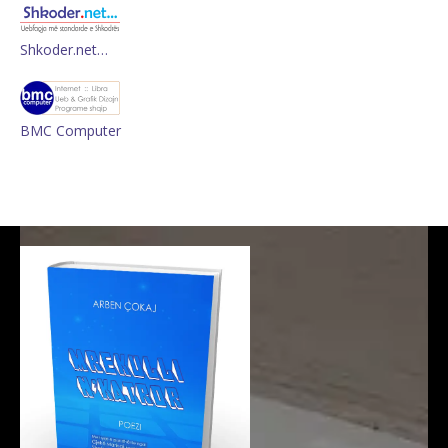
Shkoder.net…
BMC Computer