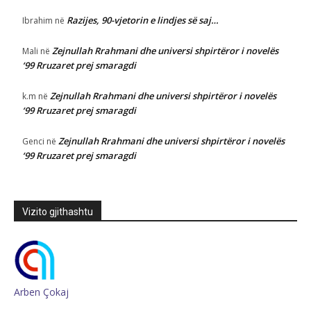
Razijes, 90-vjetorin e lindjes së saj…
Ibrahim
në
Zejnullah Rrahmani dhe universi shpirtëror i novelës
Mali
në
‘99 Rruzaret prej smaragdi
Zejnullah Rrahmani dhe universi shpirtëror i novelës
k.m
në
‘99 Rruzaret prej smaragdi
Zejnullah Rrahmani dhe universi shpirtëror i novelës
Genci
në
‘99 Rruzaret prej smaragdi
Vizito gjithashtu
Arben Çokaj