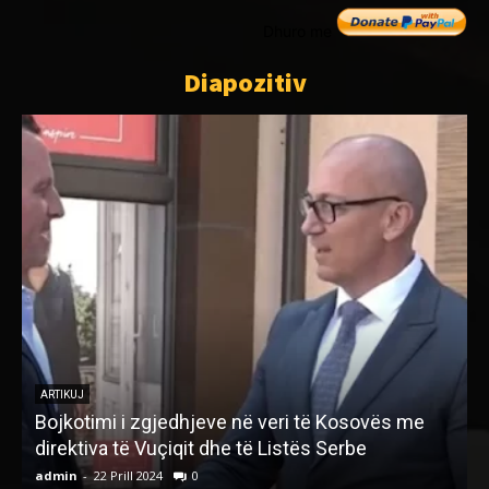
Dhuro me
Diapozitiv
ARTIKUJ
AUSTRIA – VENDI I ARTIT DHE KULTURËS
admin
-
22 Tetor 2024
0
a