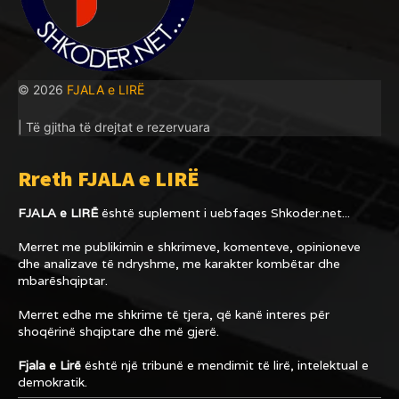
© 2026
FJALA e LIRË
| Të gjitha të drejtat e rezervuara
Rreth FJALA e LIRË
FJALA e LIRË
është suplement i uebfaqes
Shkoder.net...
Merret me publikimin e shkrimeve, komenteve, opinioneve
dhe analizave të ndryshme, me karakter kombëtar dhe
mbarëshqiptar.
Merret edhe me shkrime të tjera, që kanë interes për
shoqërinë shqiptare dhe më gjerë.
Fjala e Lirë
është një tribunë e mendimit të lirë, intelektual e
demokratik.