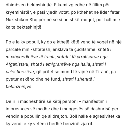
dhimbsen bektashinjtë. E kemi zgjedhë në fillim për
kryeministër, e pasi vjedh votat, po kthehet në lider fetar.
Nuk shikon Shqipërinë se si po shkërmoqet, por hallim e
ka te bektashinjtë.
Po e la ky popull, ky do e kthejë këtë vend të vogël në një
parcelë mini-shtetesh, enklava të çuditshme,
shteti i
muxhahedinëve të Iranit
,
shteti i të arratisurve nga
Afganistani
,
shteti i emigrantëve nga Italia
,
shteti i
palestinezëve
, që pritet se mund të vijnë në Tiranë, pa
pyetur askënd dhe në fund,
shteti i shenjtë i
bektazhinjve
.
Deliri i madhështirë së këtij personi – manifestim i
injorasncës së madhe dhe i mungesës së dashurisë për
vendin e popullin që ai drejton. Boll halle e agresivitet ka
ky vend, e ky vetëm i hedhë benzinë zjarrit.