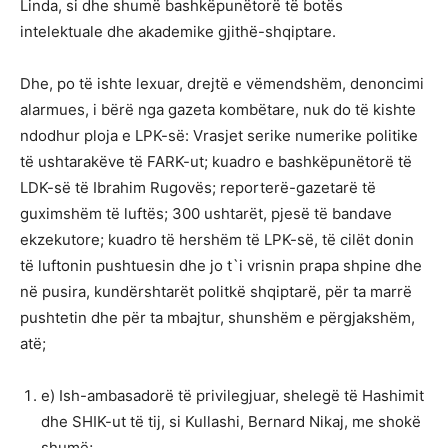
Linda, si dhe shumë bashkëpunëtorë të botës
intelektuale dhe akademike gjithë-shqiptare.
Dhe, po të ishte lexuar, drejtë e vëmendshëm, denoncimi
alarmues, i bërë nga gazeta kombëtare, nuk do të kishte
ndodhur ploja e LPK-së: Vrasjet serike numerike politike
të ushtarakëve të FARK-ut; kuadro e bashkëpunëtorë të
LDK-së të Ibrahim Rugovës; reporterë-gazetarë të
guximshëm të luftës; 300 ushtarët, pjesë të bandave
ekzekutore; kuadro të hershëm të LPK-së, të cilët donin
të luftonin pushtuesin dhe jo t`i vrisnin prapa shpine dhe
në pusira, kundërshtarët politkë shqiptarë, për ta marrë
pushtetin dhe për ta mbajtur, shunshëm e përgjakshëm,
atë;
e) Ish-ambasadorë të privilegjuar, shelegë të Hashimit
dhe SHIK-ut të tij, si Kullashi, Bernard Nikaj, me shokë
shumë;