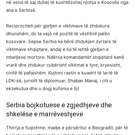
në vend të saj duhej të kushtëzohej njohja e Kosovës nga
ana e Serbisë.
Reciprociteti për gjetjen e viktimave të zhdukura
dhunshëm, do ta vejë në pozitë të vështirë palën
kosovare. Sepse Serbia ka bërë zhdukjen zyrtare të
viktimave shqiptare, andaj e ka të lehtë gjetjen e
mbetjeve mortore. Ndërsa komandantët shqiptarë kanë
vrarë dhe zhdukur cubërisht viktimat e tyre, kryesisht,
civilë të pafajshëm. Kujtoni rastin e kuadrit të lartë të
LDK-së, juristit të diplomuar, Shaban Manaj, i cili u
ekzekutua dhe u dogj kufoma e tij!
Serbia bojkotuese e zgjedhjeve dhe
shkelëse e marrëveshjeve
Thirrja e fuqishme, madje e përsëritur e Beogradit, për të