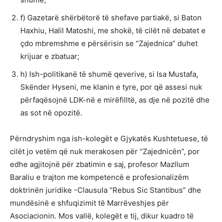
f) Gazetarë shërbëtorë të shefave partiakë, si Baton
Haxhiu, Halil Matoshi, me shokë, të cilët në debatet e
çdo mbremshme e përsërisin se “Zajednica” duhet
krijuar e zbatuar;
h) Ish-politikanë të shumë qeverive, si Isa Mustafa,
Skënder Hyseni, me klanin e tyre, por që assesi nuk
përfaqësojnë LDK-në e mirëfilltë, as dje në pozitë dhe
as sot në opozitë.
Përndryshim nga ish-kolegët e Gjykatës Kushtetuese, të
cilët jo vetëm që nuk merakosen për “Zajednicën”, por
edhe agjitojnë për zbatimin e saj, profesor Mazllum
Baraliu e trajton me kompetencë e profesionalizëm
doktrinën juridike -Clausula “Rebus Sic Stantibus” dhe
mundësinë e shfuqizimit të Marrëveshjes për
Asociacionin. Mos vallë, kolegët e tij, dikur kuadro të