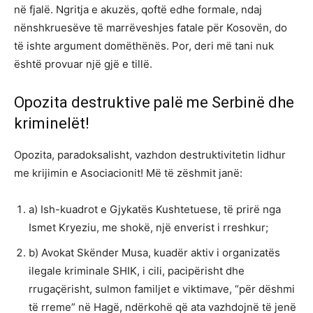
në fjalë. Ngritja e akuzës, qoftë edhe formale, ndaj
nënshkruesëve të marrëveshjes fatale për Kosovën, do
të ishte argument domëthënës. Por, deri më tani nuk
është provuar një gjë e tillë.
Opozita destruktive palë me Serbinë dhe
kriminelët!
Opozita, paradoksalisht, vazhdon destruktivitetin lidhur
me krijimin e Asociacionit! Më të zëshmit janë:
a) Ish-kuadrot e Gjykatës Kushtetuese, të prirë nga
Ismet Kryeziu, me shokë, një enverist i rreshkur;
b) Avokat Skënder Musa, kuadër aktiv i organizatës
ilegale kriminale SHIK, i cili, pacipërisht dhe
rrugaçërisht, sulmon familjet e viktimave, “për dëshmi
të rreme” në Hagë, ndërkohë që ata vazhdojnë të jenë