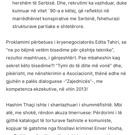
hershëm të Serbisë. Dhe, rekrutimi ka vazhduar, duke
kulmuar në vitet `90-a e këtej, që reflektoi në
marrëdhëniet konspirative me Serbinë, fshehurazi
strukturave partiake e shtetërore.
Proklamimi përbetues i kryenegociatorës Edita Tahiri, se
“ne po bëjmë vetëm bisedime për çështje teknike”,
rezultoi mashtrues, i gënjeshtërt. Pse mbaheshin kaq
sekret këto bisedime?! “Tymi do të dilte më vonë” dhe,
pikërisht, me nënshkrimin e Asociacionit, thënë edhe në
gjuhën e palës dialoguese -“Zajednicës”-, me
kompetenca ekzekutive, në vitin 2013!
Hashim Thaçi ishte i shantazhuari i shummëfishtë. Mbi
atë, me shokë, rëndon akuza tmerruese: Përdorimi i të
gjithë katalogut të torturave fashiste e komuniste,
kopjuar të gatshme nga filosllavi kriminel Enver Hoxha,