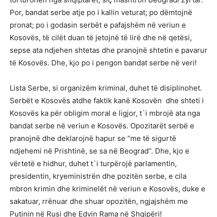
Por, bandat serbe atje po i kallin veturat; po dëmtojnë
pronat; po i godasin serbët e pafajshëm në veriun e
Kosovës, të cilët duan të jetojnë të lirë dhe në qetësi,
sepse ata ndjehen shtetas dhe pranojnë shtetin e pavarur
të Kosovës. Dhe, kjo po i pengon bandat serbe në veri!
Lista Serbe, si organizëm kriminal, duhet të disiplinohet.
Serbët e Kosovës atdhe faktik kanë Kosovën dhe shteti i
Kosovës ka për obligim moral e ligjor, t`i mbrojë ata nga
bandat serbe në veriun e Kosovës. Opozitarët serbë e
pranojnë dhe deklarojnë hapur se “me të sigurtë
ndjehemi në Prishtinë, se sa në Beograd”. Dhe, kjo e
vërtetë e hidhur, duhet t`i turpërojë parlamentin,
presidentin, kryeministrën dhe pozitën serbe, e cila
mbron krimin dhe kriminelët në veriun e Kosovës, duke e
sakatuar, rrënuar dhe shuar opozitën, ngjajshëm me
Putinin në Rusi dhe Edvin Rama në Shqipëri!