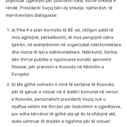
bojkotuar zgjedhjet për pushtetin lokal, është shkelje e
rëndë. Presidenti Vuçiq bëri dy shkelje, njëherësh, të
marrëveshjes dialoguese:
a) Pika 4 e plan-kornizës të BE-së, obligon palët të
mos agjitojnë, përkatësisht, të mos pengojnë njëra
tjetrën, në anëtarësimin në organizatat ndërkombëtare
dhe nisma të tjera ndërkombëtare. Ndërkohë, Serbia
bëri thirrje publike e ngulmuese kundër aprovimit
fillestar, për pranimin e Kosovës në Këshillin e
Evropës!
b) Me gjithë vullnetin e mirë të serbëve të Kosovës,
për të garuar e votuar në 4 (katër) komunat në veriun
e Kosovës, personalisht presidenti Vuçiq nuk u
mjaftua vetëm me thirrjen për bojkotimin e zgjedhjeve,
por edhe kërcënoi të gjithë ata që do ta sfidojnë atë,
duke ushtruar të drejtën e ligjshme për të votuar!