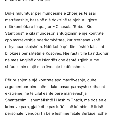
Duke hulumtuar për mundësinë e zhbërjes të asaj
marrëveshje, hasa në një doktrinë të njohur ligjore
ndërkombëtare të quajtur – Clausula “Rebus Sic
Stantibus”, e cila mundëson shfuqizimin e një kontrate
apo marrëveshje ndërkombëtare, kur rrethanat kanë
ndryshuar skajshëm. Ndërkohë që dëmi është fatalisht
bllokues për shtetin e Kosovës. Një rast i tillë ka ndodhur
në mes Anglisë dhe Islandës dhe është zgjidhur me
shfuqizimin e një marrëveshje të dëmshme.
Për prishjen e një kontrate apo marrëveshje, duhej
argumentuar bindshëm, duke pasur parasysh rrethanat
ekstreme, në të cilat është bërë marrëveshja.
Shantazhimi i shumëfishtë i Hashim Thaçit, me dosjen e
krimeve para, gjatë dhe pas luftës, në këmbim të lirisë
personale, vendosi t`i bëjë lëshime fatale Serbisë. Edhe