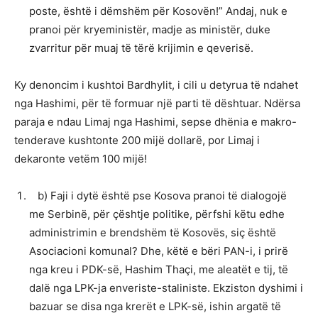
poste, është i dëmshëm për Kosovën!” Andaj, nuk e
pranoi për kryeministër, madje as ministër, duke
zvarritur për muaj të tërë krijimin e qeverisë.
Ky denoncim i kushtoi Bardhylit, i cili u detyrua të ndahet
nga Hashimi, për të formuar një parti të dështuar. Ndërsa
paraja e ndau Limaj nga Hashimi, sepse dhënia e makro-
tenderave kushtonte 200 mijë dollarë, por Limaj i
dekaronte vetëm 100 mijë!
b) Faji i dytë është pse Kosova pranoi të dialogojë
me Serbinë, për çështje politike, përfshi këtu edhe
administrimin e brendshëm të Kosovës, siç është
Asociacioni komunal? Dhe, këtë e bëri PAN-i, i prirë
nga kreu i PDK-së, Hashim Thaçi, me aleatët e tij, të
dalë nga LPK-ja enveriste-staliniste. Ekziston dyshimi i
bazuar se disa nga krerët e LPK-së, ishin argatë të