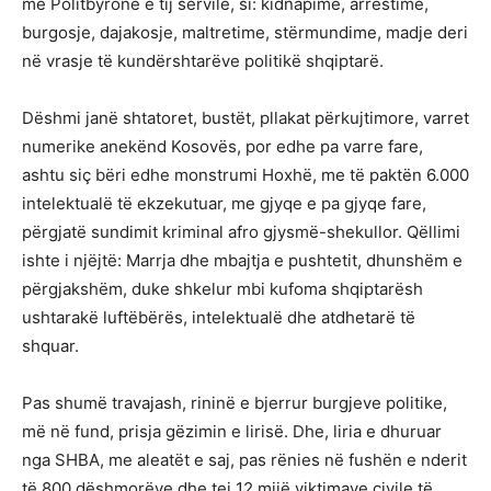
me Politbyronë e tij servile, si: kidnapime, arrestime,
burgosje, dajakosje, maltretime, stërmundime, madje deri
në vrasje të kundërshtarëve politikë shqiptarë.
Dëshmi janë shtatoret, bustët, pllakat përkujtimore, varret
numerike anekënd Kosovës, por edhe pa varre fare,
ashtu siç bëri edhe monstrumi Hoxhë, me të paktën 6.000
intelektualë të ekzekutuar, me gjyqe e pa gjyqe fare,
përgjatë sundimit kriminal afro gjysmë-shekullor. Qëllimi
ishte i njëjtë: Marrja dhe mbajtja e pushtetit, dhunshëm e
përgjakshëm, duke shkelur mbi kufoma shqiptarësh
ushtarakë luftëbërës, intelektualë dhe atdhetarë të
shquar.
Pas shumë travajash, rininë e bjerrur burgjeve politike,
më në fund, prisja gëzimin e lirisë. Dhe, liria e dhuruar
nga SHBA, me aleatët e saj, pas rënies në fushën e nderit
të 800 dëshmorëve dhe tej 12 mijë viktimave civile të