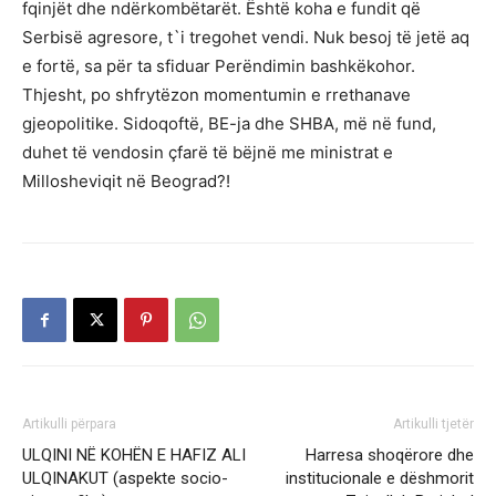
fqinjët dhe ndërkombëtarët. Është koha e fundit që
Serbisë agresore, t`i tregohet vendi. Nuk besoj të jetë aq
e fortë, sa për ta sfiduar Perëndimin bashkëkohor.
Thjesht, po shfrytëzon momentumin e rrethanave
gjeopolitike. Sidoqoftë, BE-ja dhe SHBA, më në fund,
duhet të vendosin çfarë të bëjnë me ministrat e
Millosheviqit në Beograd?!
Artikulli përpara
Artikulli tjetër
ULQINI NË KOHËN E HAFIZ ALI
Harresa shoqërore dhe
ULQINAKUT (aspekte socio-
institucionale e dëshmorit