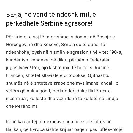
BE-ja, në vend të ndëshkimit, e
përkëdhelë Serbinë agresore!
Për krimet e saj të tmerrshme, sidomos në Bosnje e
Hercegovinë dhe Kosovë, Serbia do të duhej të
ndëshkohej qysh në nismën e agresionit në vitet `90-a,
kundër ish-vendeve, që dikur përbënin Federatën
jugosllvave! Por, ajo kishte miq të fortë, si Rusinë,
Francën, shtetet sllaviste e ortodokse. Gjithashtu,
shumësinë e shteteve arabe dhe myslimane, andaj, jo
vetëm që nuk u godit, përkundër, duke flirtëruar e
mashtruar, kulloste dhe vazhdonë të kullotë në Lindje
dhe Perëndim!
Kanë kaluar tej tri dekadave nga ndezja e luftës në
Ballkan, që Evropa kishte krijuar paqen, pas luftës-plojë