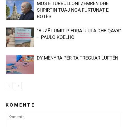
MOS E TURBULLONI ZEMRËN DHE
SHPIRTIN TUAJ NGA FURTUNAT E
BOTËS
“BUZË LUMIT PIEDRA U ULA DHE QAVA”
– PAULO KOELHO
DY MËNYRA PËR TA TREGUAR LUFTËN
K O M E N T E