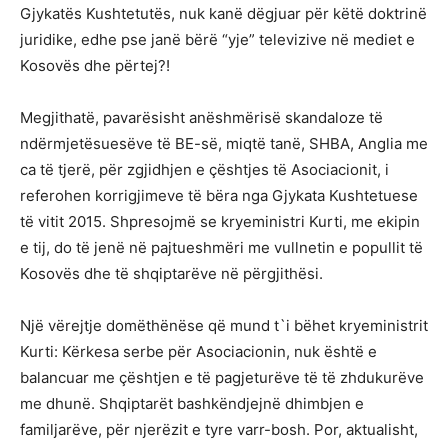
Gjykatës Kushtetutës, nuk kanë dëgjuar për këtë doktrinë
juridike, edhe pse janë bërë “yje” televizive në mediet e
Kosovës dhe përtej?!
Megjithatë, pavarësisht anëshmërisë skandaloze të
ndërmjetësuesëve të BE-së, miqtë tanë, SHBA, Anglia me
ca të tjerë, për zgjidhjen e çështjes të Asociacionit, i
referohen korrigjimeve të bëra nga Gjykata Kushtetuese
të vitit 2015. Shpresojmë se kryeministri Kurti, me ekipin
e tij, do të jenë në pajtueshmëri me vullnetin e popullit të
Kosovës dhe të shqiptarëve në përgjithësi.
Një vërejtje domëthënëse që mund t`i bëhet kryeministrit
Kurti: Kërkesa serbe për Asociacionin, nuk është e
balancuar me çështjen e të pagjeturëve të të zhdukurëve
me dhunë. Shqiptarët bashkëndjejnë dhimbjen e
familjarëve, për njerëzit e tyre varr-bosh. Por, aktualisht,