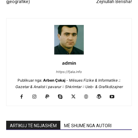
gjeografike)
Zejnullah Berisha!
admin
https://fjala.info
Publikuar nga:
Arben Çokaj
-
Mësues Fizike & Informatike ::
Gazetar & Analist i pavarur :: Shkrimtar :: Ueb- & Grafikdizajner
ARTIKUJ TË NGJASHËM
MË SHUMË NGA AUTORI