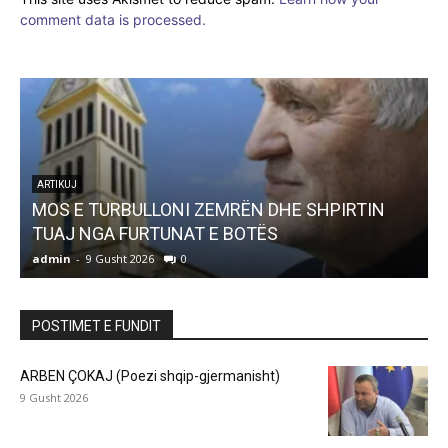
comment data is processed.
ARTIKUJ
MOS E TURBULLONI ZEMRËN DHE SHPIRTIN
TUAJ NGA FURTUNAT E BOTËS
admin
-
9 Gusht 2026
0
a
POSTIMET E FUNDIT
ARBEN ÇOKAJ (Poezi shqip-gjermanisht)
9 Gusht 2026