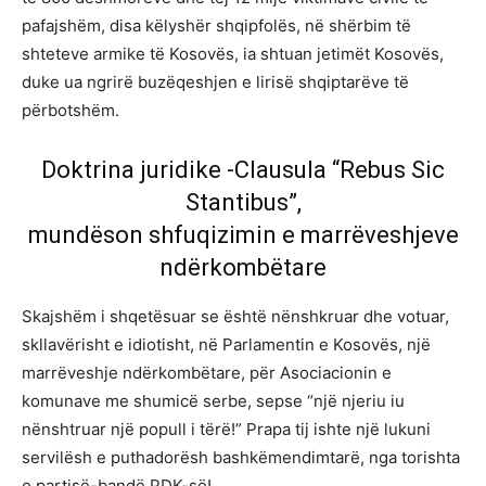
pafajshëm, disa këlyshër shqipfolës, në shërbim të
shteteve armike të Kosovës, ia shtuan jetimët Kosovës,
duke ua ngrirë buzëqeshjen e lirisë shqiptarëve të
përbotshëm.
Doktrina juridike -Clausula “Rebus Sic
Stantibus”,
mundëson shfuqizimin e marrëveshjeve
ndërkombëtare
Skajshëm i shqetësuar se është nënshkruar dhe votuar,
skllavërisht e idiotisht, në Parlamentin e Kosovës, një
marrëveshje ndërkombëtare, për Asociacionin e
komunave me shumicë serbe, sepse “një njeriu iu
nënshtruar një popull i tërë!” Prapa tij ishte një lukuni
servilësh e puthadorësh bashkëmendimtarë, nga torishta
e partisë-bandë PDK-së!