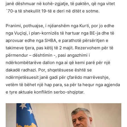
janë dëshmuar në kohë-zgjatje, të paktën, që nga vitet
`70-a të shekullit 19-të e deri në ditët e sotme.
Pranimi, pothuajse, i njëanshëm nga Kurti, por jo edhe
nga Vuçiqi, i plan-kornizës të hartuar nga BE-ja dhe të
aprovuar edhe nga SHBA, e parathotë përsëritjen e
takimeve tjera, pas këtij të 2 majit. Rezervohem për të
përmendur – dështimin -, pasi angazhimi i
ndërkombëtarëve dallon nga ai që kemi parë për një
dakadë radhazi. Por, shqetësuese është se
ndërmjetësuesit janë gadi për çfarëdo marrëveshje,
vetëm të bëhet një hap para, sa për ta hequr nga agjenda
e tyre aktuale konfliktin serbo-shqiptar.