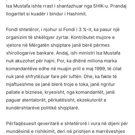
Isa Mustafa ishte rrast i shantazhuar nga SHIK-u. Prandaj
llogaritet si kuadër i bindur i Hashimit.
Fondi shtetëror, i njohur si Fondi i 3 %-it, ka pasur një
organizim të shkëlqyer zyrtar. Kontributet mujore e
vjetore në Mërgatën shqiptare janë bërë përmes
xhirollogarive bankare. Andaj, ish-ministri Isa Mustafa
nuk akuzohet për hajni. Por, ka dhënë miliona marka
komandantëve edhe në muajin prill e maj 1999, të cilat
nuk janë shfrytëzuar fare për luftën. Dhe, ka fakte të
mjaftueshme se janë blerë troje e toka, janë ngritur
pallate e biznese, kryesisht, nga komandantët, janë
paguar atentatorët, përkatësisht, ekzekutorët e
kundërshtarëve politikë shqiptarë.
Përfaqësuesit qeveritarë e shtetërorë i vura në dijeni për
mundësinë e rishikimit, deri në prishjen e marrëveshjes