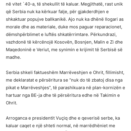
në vitet `40-a, të shekullit të kaluar. Megjithatë, rast unik
që Serbia nuk ka kërkuar falje, për gjakderdhjen e
shkaktuar popujve ballkanikë. Ajo nuk ka dhënë llogari as
morale dhe as materiale, duke mos paguar reparacionet,
dëmshpërblimet e luftës shkatërrimtare. Përkundrazi,
vazhdonë të kërcënojë Kosovën, Bosnjen, Malin e Zi dhe
Maqedoninë e Veriut, me synimin e krijimit të Serbisë së
madhe.
Serbia shkeli faktueshëm Marrëveshjen e Ohrit, fillimisht,
me deklaratat e përsëritura se “nuk do të zbatoj disa nga
pikat e Marrëveshjes”, të parashikuara në plan-kornizën e
hartuar nga BE-ja dhe të përsëritura edhe në Takimin e
Ohrit.
Arroganca e presidentit Vuçiq dhe e qeverisë serbe, ka
kaluar caqet e një shteti normal, në marrëdhëniet me