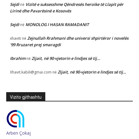
Sejdi
Vizitë e suksesshme Qëndresës heroike të Llapit për
në
Lirinë dhe Pavarësinë e Kosovës
Sejdi
MONOLOG I HASAN RAMADANIT
në
Zejnullah Rrahmani dhe universi shpirtëror i novelës
xhaviti
në
‘99 Rruzaret prej smaragdi
Ibrahim
Zijait, në 90-vjetorin e lindjes së tij…
në
Zijait, në 90-vjetorin e lindjes së tij…
Xhavit.kabili@gmai.com
në
Vizito gjithashtu
Arben Çokaj