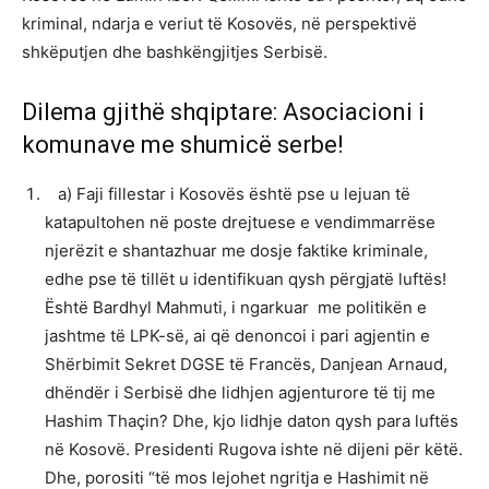
kriminal, ndarja e veriut të Kosovës, në perspektivë
shkëputjen dhe bashkëngjitjes Serbisë.
Dilema gjithë shqiptare: Asociacioni i
komunave me shumicë serbe!
a) Faji fillestar i Kosovës është pse u lejuan të
katapultohen në poste drejtuese e vendimmarrëse
njerëzit e shantazhuar me dosje faktike kriminale,
edhe pse të tillët u identifikuan qysh përgjatë luftës!
Është Bardhyl Mahmuti, i ngarkuar me politikën e
jashtme të LPK-së, ai që denoncoi i pari agjentin e
Shërbimit Sekret DGSE të Francës, Danjean Arnaud,
dhëndër i Serbisë dhe lidhjen agjenturore të tij me
Hashim Thaçin? Dhe, kjo lidhje daton qysh para luftës
në Kosovë. Presidenti Rugova ishte në dijeni për këtë.
Dhe, porositi “të mos lejohet ngritja e Hashimit në