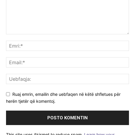
Ruaj emrin, emailin dhe uebfaqen në këtë shfletues për
herën tjetër që komentoj.
This site uses Akismet to reduce spam.
Learn how your