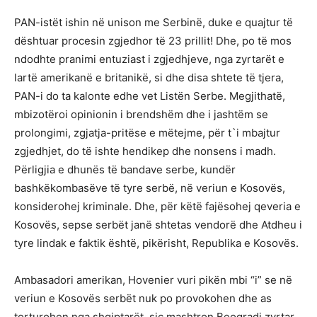
PAN-istët ishin në unison me Serbinë, duke e quajtur të
dështuar procesin zgjedhor të 23 prillit! Dhe, po të mos
ndodhte pranimi entuziast i zgjedhjeve, nga zyrtarët e
lartë amerikanë e britanikë, si dhe disa shtete të tjera,
PAN-i do ta kalonte edhe vet Listën Serbe. Megjithatë,
mbizotëroi opinionin i brendshëm dhe i jashtëm se
prolongimi, zgjatja-pritëse e mëtejme, për t`i mbajtur
zgjedhjet, do të ishte hendikep dhe nonsens i madh.
Përligjia e dhunës të bandave serbe, kundër
bashkëkombasëve të tyre serbë, në veriun e Kosovës,
konsiderohej kriminale. Dhe, për këtë fajësohej qeveria e
Kosovës, sepse serbët janë shtetas vendorë dhe Atdheu i
tyre lindak e faktik është, pikërisht, Republika e Kosovës.
Ambasadori amerikan, Hovenier vuri pikën mbi “i” se në
veriun e Kosovës serbët nuk po provokohen dhe as
torturohen nga shqiptarët, siç mashtron Beogradi zyrtar.