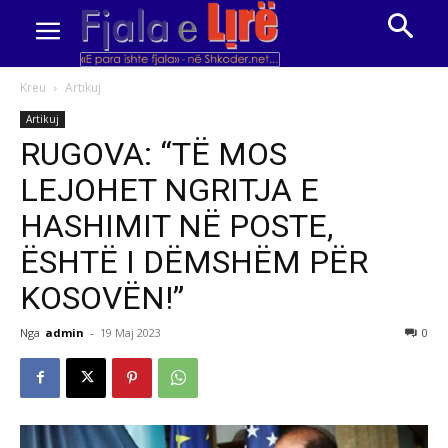
Kreu
Artikuj
Artikuj
RUGOVA: “TË MOS
LEJOHET NGRITJA E
HASHIMIT NË POSTE,
ËSHTË I DËMSHËM PËR
KOSOVËN!”
Nga
admin
-
19 Maj 2023
0