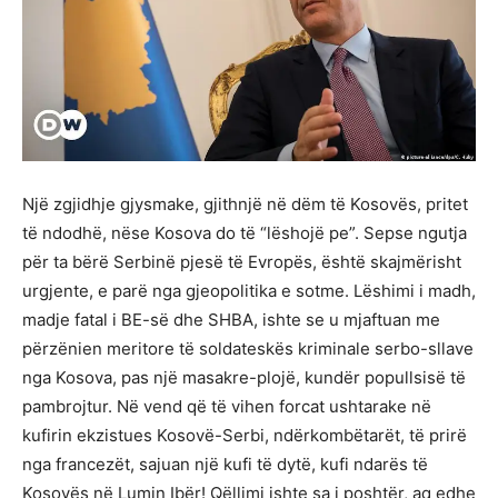
Një zgjidhje gjysmake, gjithnjë në dëm të Kosovës, pritet
të ndodhë, nëse Kosova do të “lëshojë pe”. Sepse ngutja
për ta bërë Serbinë pjesë të Evropës, është skajmërisht
urgjente, e parë nga gjeopolitika e sotme. Lëshimi i madh,
madje fatal i BE-së dhe SHBA, ishte se u mjaftuan me
përzënien meritore të soldateskës kriminale serbo-sllave
nga Kosova, pas një masakre-plojë, kundër popullsisë të
pambrojtur. Në vend që të vihen forcat ushtarake në
kufirin ekzistues Kosovë-Serbi, ndërkombëtarët, të prirë
nga francezët, sajuan një kufi të dytë, kufi ndarës të
Kosovës në Lumin Ibër! Qëllimi ishte sa i poshtër, aq edhe