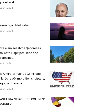
jza e kulaku
Gusht 2026
poezi nga Elife Luzha
Gusht 2026
zitë e suksesshme Qëndresës
roike të Llapit për Lirinë dhe
varësinë...
Gusht 2026
BA miratoi huanë 302 milionë
llarëshe për mbrojtjen shqiptare,
agon ambasada...
Gusht 2026
ASHURIA NË KOHË TË KOLERËS”
 MARKEZ