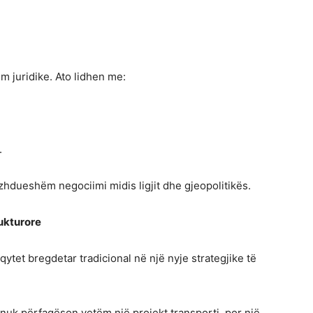
m juridike. Ato lidhen me:
.
zhdueshëm negociimi midis ligjit dhe gjeopolitikës.
rukturore
qytet bregdetar tradicional në një nyje strategjike të
nuk përfaqëson vetëm një projekt transporti, por një