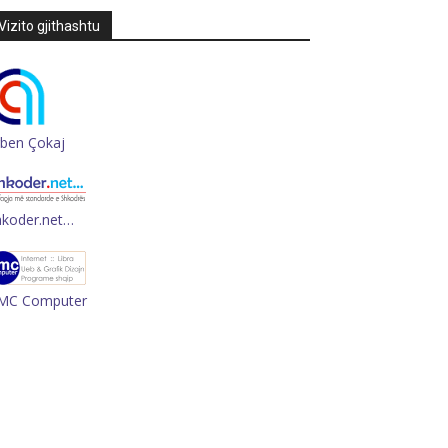
Vizito gjithashtu
rben Çokaj
hkoder.net…
MC Computer