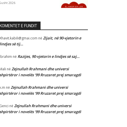
Gusht 2026
KOMENTET E FUNDIT
Zijait, në 90-vjetorin e
Xhavit.kabili@gmai.com
në
lindjes së tij…
Razijes, 90-vjetorin e lindjes së saj…
Ibrahim
në
Zejnullah Rrahmani dhe universi
Mali
në
shpirtëror i novelës ‘99 Rruzaret prej smaragdi
Zejnullah Rrahmani dhe universi
k.m
në
shpirtëror i novelës ‘99 Rruzaret prej smaragdi
Zejnullah Rrahmani dhe universi
Genci
në
shpirtëror i novelës ‘99 Rruzaret prej smaragdi