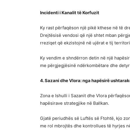
Incidenti i Kanalit të Korfuzit
Ky rast përfaqëson një pikë kthese në të d
Drejtësisë vendosi që një shtet mban përgje
rreziqet që ekzistojnë në ujërat e tij territ
Ky vendim e shndërron detin në një hapësirë
me përgjegjësinë ndërkombëtare dhe detyri
4. Sazani dhe Vlora: nga hapësirë ushtara
Zona e Ishulli i Sazanit dhe Vlora përfaqëso
hapësirave strategjike në Ballkan.
Gjatë periudhës së Luftës së Ftohtë, kjo zo
me rol mbrojtës dhe kontrollues të hyrjes në