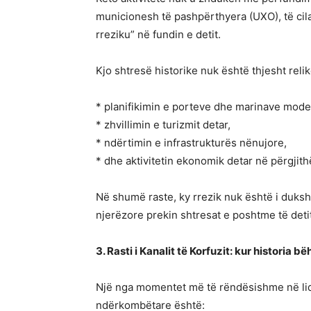
municionesh të pashpërthyera (UXO), të cilat
rreziku” në fundin e detit.
Kjo shtresë historike nuk është thjesht relik
* planifikimin e porteve dhe marinave mode
* zhvillimin e turizmit detar,
* ndërtimin e infrastrukturës nënujore,
* dhe aktivitetin ekonomik detar në përgjith
Në shumë raste, ky rrezik nuk është i duksh
njerëzore prekin shtresat e poshtme të detit
3. Rasti i Kanalit të Korfuzit: kur historia b
Një nga momentet më të rëndësishme në lid
ndërkombëtare është: