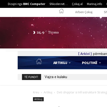
Dizajni nga
BMC Computer
Shkoder.net…
Çokaj.al
Marinaj.info
Arben Çokaj
S
24.9
C
Tirana
[ Arkivi ]
përmban 
ARTIKUJ
POLITIKË
5 poezi nga Elife Luzha
TË FUNDIT:
Kreu
Artikuj
Deti shqiptar si Infrastrukturë Strateg
Artikuj