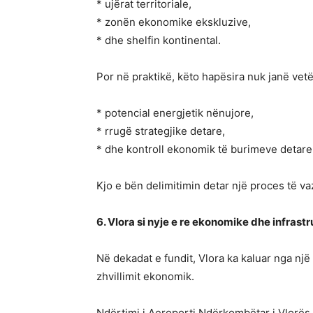
* ujërat territoriale,
* zonën ekonomike ekskluzive,
* dhe shelfin kontinental.
Por në praktikë, këto hapësira nuk janë vetë
* potencial energjetik nënujore,
* rrugë strategjike detare,
* dhe kontroll ekonomik të burimeve detare
Kjo e bën delimitimin detar një proces të va
6. Vlora si nyje e re ekonomike dhe infrast
Në dekadat e fundit, Vlora ka kaluar nga një 
zhvillimit ekonomik.
Ndërtimi i Aeroporti Ndërkombëtar i Vlorës 