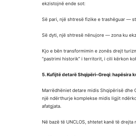
ekzistojnë ende sot:
Së pari, një shtresë fizike e trashëguar — s
Së dyti, një shtresë nënujore — zona ku ekz
Kjo e bën transformimin e zonës drejt turiz
“pastrimi historik” i territorit, i cili kërko
5. Kufijtë detarë Shqipëri–Greqi: hapësira k
Marrëdhëniet detare midis Shqipërisë dhe Gr
një ndërthurje komplekse midis ligjit ndër
afatgjata.
Në bazë të UNCLOS, shtetet kanë të drejta 