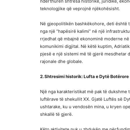
ndërthuren shtresa historike, juridike, eko
teknologjike që veprojnë njëkohësisht.
Në gjeopolitikën bashkëkohore, deti është 
nga një “hapësirë kalimi” në një infrastruktu
rrjedhat që mbajnë ekonominë moderne në f
komunikimi digjital. Në këtë kuptim, Adriati
pjesë e një sistemi më të gjerë mesdhetar d
rajonale dhe globale.
2. Shtresimi historik: Lufta e Dytë Botëror
Një nga karakteristikat më pak të dukshme 
luftërave të shekullit XX. Gjatë Luftës së D
ushtarake, ku u vendosën mina, u kryen oper
shkallë të gjerë.
Këto aktivitete nuk u zhdukën me përfundim