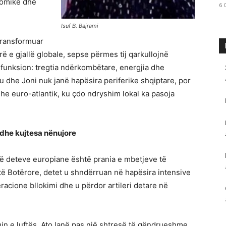
nomike dhe
6 
Isuf B. Bajrami
transformuar
rë e gjallë globale, sepse përmes tij qarkullojnë
unksion: tregtia ndërkombëtare, energjia dhe
ku dhe Joni nuk janë hapësira periferike shqiptare, por
he euro-atlantik, ku çdo ndryshim lokal ka pasoja
e dhe kujtesa nënujore
të deteve europiane është prania e mbetjeve të
ytë Botërore, detet u shndërruan në hapësira intensive
acione bllokimi dhe u përdor artileri detare në
in e luftës. Ato lanë pas një shtresë të qëndrueshme