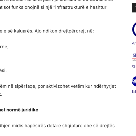
 sot funksionojnë si një “infrastrukturë e heshtur
e e së kaluarës. Ajo ndikon drejtpërdrejt në:
A
rne,
S
ësi.
ëm në sipërfaqe, por aktivizohet vetëm kur ndërhyrjet
B
.
ëhet normë juridike
hjen midis hapësirës detare shqiptare dhe së drejtës