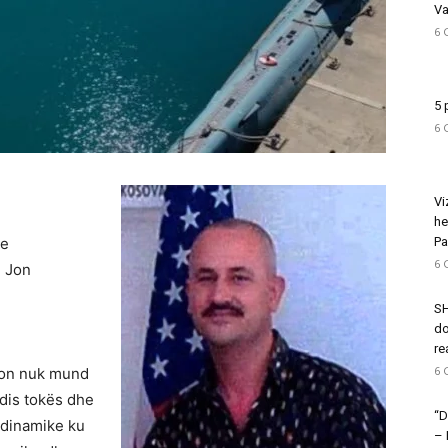
Va
6 
5 
6 
Vi
he
te
Pa
6 
e Jon
SH
do
re
6 
 Jon nuk mund
idis tokës dhe
“D
e dinamike ku
–