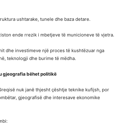
truktura ushtarake, tunele dhe baza detare.
iston ende rrezik i mbetjeve të municioneve të vjetra.
mit dhe investimeve një proces të kushtëzuar nga
n kohë, teknologji dhe burime të mëdha.
u gjeografia bëhet politikë
eqisë nuk janë thjesht çështje teknike kufijsh, por
kombëtar, gjeografisë dhe interesave ekonomike
mbi: