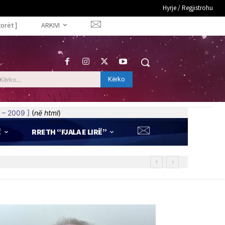
Hyrje / Regjistrohu
torët ]
ARKIVI
Kërko
Kërko...
 – 2009 ]
(
në html
)
Ë
RRETH “FJALA E LIRË”