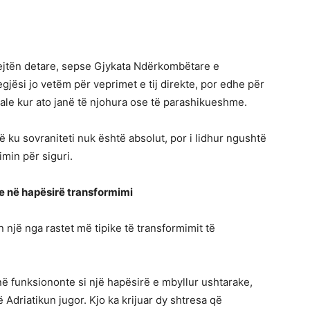
rejtën detare, sepse Gjykata Ndërkombëtare e
gjësi jo vetëm për veprimet e tij direkte, por edhe për
oriale kur ato janë të njohura ose të parashikueshme.
 ku sovraniteti nuk është absolut, por i lidhur ngushtë
min për siguri.
ke në hapësirë transformimi
n një nga rastet më tipike të transformimit të
në funksiononte si një hapësirë e mbyllur ushtarake,
 Adriatikun jugor. Kjo ka krijuar dy shtresa që