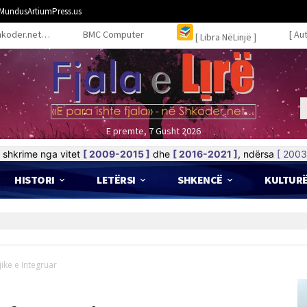
MundusArtiumPress.us
hkoder.net…
BMC Computer
[ Au
[ Libra NëLinjë ]
E premte, 7 Gusht 2026
shkrime nga vitet
[ 2009-2015 ]
dhe
[ 2016-2021 ]
, ndërsa
[ 2003
HISTORI
LETËRSI
SHKENCË
KULTUR
jike e Integruar