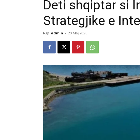
Deti shqiptar si 
Strategjike e Int
Nga
admin
-
20 Maj 2026