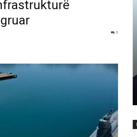
Infrastrukturë
egruar
0